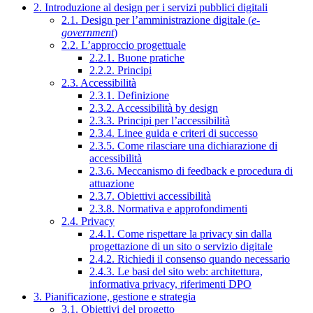
2. Introduzione al design per i servizi pubblici digitali
2.1. Design per l’amministrazione digitale (
e-
government
)
2.2. L’approccio progettuale
2.2.1. Buone pratiche
2.2.2. Principi
2.3. Accessibilità
2.3.1. Definizione
2.3.2. Accessibilità by design
2.3.3. Principi per l’accessibilità
2.3.4. Linee guida e criteri di successo
2.3.5. Come rilasciare una dichiarazione di
accessibilità
2.3.6. Meccanismo di feedback e procedura di
attuazione
2.3.7. Obiettivi accessibilità
2.3.8. Normativa e approfondimenti
2.4. Privacy
2.4.1. Come rispettare la privacy sin dalla
progettazione di un sito o servizio digitale
2.4.2. Richiedi il consenso quando necessario
2.4.3. Le basi del sito web: architettura,
informativa privacy, riferimenti DPO
3. Pianificazione, gestione e strategia
3.1. Obiettivi del progetto