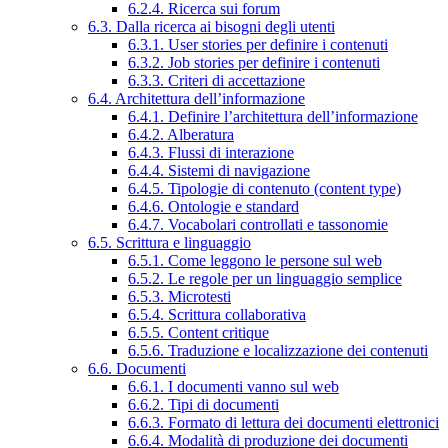
6.2.4. Ricerca sui forum
6.3. Dalla ricerca ai bisogni degli utenti
6.3.1. User stories per definire i contenuti
6.3.2. Job stories per definire i contenuti
6.3.3. Criteri di accettazione
6.4. Architettura dell’informazione
6.4.1. Definire l’architettura dell’informazione
6.4.2. Alberatura
6.4.3. Flussi di interazione
6.4.4. Sistemi di navigazione
6.4.5. Tipologie di contenuto (content type)
6.4.6. Ontologie e standard
6.4.7. Vocabolari controllati e tassonomie
6.5. Scrittura e linguaggio
6.5.1. Come leggono le persone sul web
6.5.2. Le regole per un linguaggio semplice
6.5.3. Microtesti
6.5.4. Scrittura collaborativa
6.5.5. Content critique
6.5.6. Traduzione e localizzazione dei contenuti
6.6. Documenti
6.6.1. I documenti vanno sul web
6.6.2. Tipi di documenti
6.6.3. Formato di lettura dei documenti elettronici
6.6.4. Modalità di produzione dei documenti