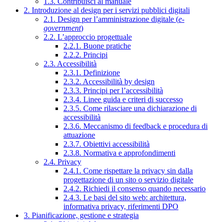
1.3. Contribuisci al manuale
2. Introduzione al design per i servizi pubblici digitali
2.1. Design per l’amministrazione digitale (
e-
government
)
2.2. L’approccio progettuale
2.2.1. Buone pratiche
2.2.2. Principi
2.3. Accessibilità
2.3.1. Definizione
2.3.2. Accessibilità by design
2.3.3. Principi per l’accessibilità
2.3.4. Linee guida e criteri di successo
2.3.5. Come rilasciare una dichiarazione di
accessibilità
2.3.6. Meccanismo di feedback e procedura di
attuazione
2.3.7. Obiettivi accessibilità
2.3.8. Normativa e approfondimenti
2.4. Privacy
2.4.1. Come rispettare la privacy sin dalla
progettazione di un sito o servizio digitale
2.4.2. Richiedi il consenso quando necessario
2.4.3. Le basi del sito web: architettura,
informativa privacy, riferimenti DPO
3. Pianificazione, gestione e strategia