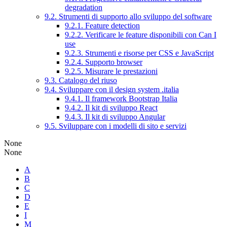
degradation
9.2. Strumenti di supporto allo sviluppo del software
9.2.1. Feature detection
9.2.2. Verificare le feature disponibili con Can I
use
9.2.3. Strumenti e risorse per CSS e JavaScript
9.2.4. Supporto browser
9.2.5. Misurare le prestazioni
9.3. Catalogo del riuso
9.4. Sviluppare con il design system .italia
9.4.1. Il framework Bootstrap Italia
9.4.2. Il kit di sviluppo React
9.4.3. Il kit di sviluppo Angular
9.5. Sviluppare con i modelli di sito e servizi
None
None
A
B
C
D
E
I
M