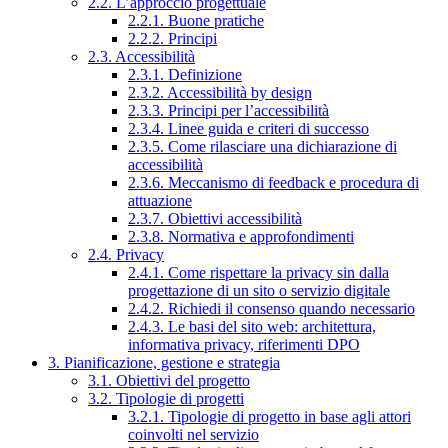
2.2. L’approccio progettuale
2.2.1. Buone pratiche
2.2.2. Principi
2.3. Accessibilità
2.3.1. Definizione
2.3.2. Accessibilità by design
2.3.3. Principi per l’accessibilità
2.3.4. Linee guida e criteri di successo
2.3.5. Come rilasciare una dichiarazione di
accessibilità
2.3.6. Meccanismo di feedback e procedura di
attuazione
2.3.7. Obiettivi accessibilità
2.3.8. Normativa e approfondimenti
2.4. Privacy
2.4.1. Come rispettare la privacy sin dalla
progettazione di un sito o servizio digitale
2.4.2. Richiedi il consenso quando necessario
2.4.3. Le basi del sito web: architettura,
informativa privacy, riferimenti DPO
3. Pianificazione, gestione e strategia
3.1. Obiettivi del progetto
3.2. Tipologie di progetti
3.2.1. Tipologie di progetto in base agli attori
coinvolti nel servizio