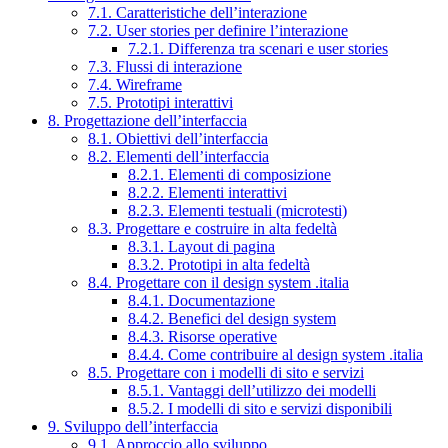
7.1. Caratteristiche dell’interazione
7.2. User stories per definire l’interazione
7.2.1. Differenza tra scenari e user stories
7.3. Flussi di interazione
7.4. Wireframe
7.5. Prototipi interattivi
8. Progettazione dell’interfaccia
8.1. Obiettivi dell’interfaccia
8.2. Elementi dell’interfaccia
8.2.1. Elementi di composizione
8.2.2. Elementi interattivi
8.2.3. Elementi testuali (microtesti)
8.3. Progettare e costruire in alta fedeltà
8.3.1. Layout di pagina
8.3.2. Prototipi in alta fedeltà
8.4. Progettare con il design system .italia
8.4.1. Documentazione
8.4.2. Benefici del design system
8.4.3. Risorse operative
8.4.4. Come contribuire al design system .italia
8.5. Progettare con i modelli di sito e servizi
8.5.1. Vantaggi dell’utilizzo dei modelli
8.5.2. I modelli di sito e servizi disponibili
9. Sviluppo dell’interfaccia
9.1. Approccio allo sviluppo