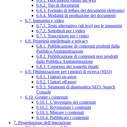
6.6.1. I documenti vanno sul web
6.6.2. Tipi di documenti
6.6.3. Formato di lettura dei documenti elettronici
6.6.4. Modalità di produzione dei documenti
6.7. Immagini e video
6.7.1. Testo alternativo (alt text) per le immagini
6.7.2. Sottotitoli per i video
6.7.3. Trascrizioni per i video
6.8. Proprietà intellettuale e privacy
6.8.1. Pubblicazione di contenuti prodotti dalla
Pubblica Amministrazione
6.8.2. Pubblicazione di contenuti non prodotti
dalla Pubblica Amministrazione
6.8.3. Consenso dei soggetti ritratti
6.9. Ottimizzazione per i motori di ricerca (SEO)
6.9.1. I fattori
on-page
6.9.2. I fattori
off-page
6.9.3. Strumenti di diagnostica SEO: Search
Console
6.10. Gestire i contenuti
6.10.1. L’inventario dei contenuti
6.10.2. Revisionare i contenuti
6.10.3. Migrare i contenuti
6.10.4. Pubblicare i contenuti
7. Progettazione dell’interazione