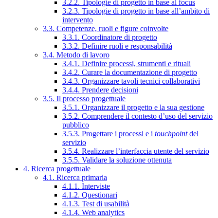
3.2.2. Tipologie di progetto in base al focus
3.2.3. Tipologie di progetto in base all’ambito di
intervento
3.3. Competenze, ruoli e figure coinvolte
3.3.1. Coordinatore di progetto
3.3.2. Definire ruoli e responsabilità
3.4. Metodo di lavoro
3.4.1. Definire processi, strumenti e rituali
3.4.2. Curare la documentazione di progetto
3.4.3. Organizzare tavoli tecnici collaborativi
3.4.4. Prendere decisioni
3.5. Il processo progettuale
3.5.1. Organizzare il progetto e la sua gestione
3.5.2. Comprendere il contesto d’uso del servizio
pubblico
3.5.3. Progettare i processi e i
touchpoint
del
servizio
3.5.4. Realizzare l’interfaccia utente del servizio
3.5.5. Validare la soluzione ottenuta
4. Ricerca progettuale
4.1. Ricerca primaria
4.1.1. Interviste
4.1.2. Questionari
4.1.3. Test di usabilità
4.1.4. Web analytics