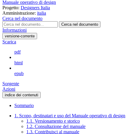
Manuale operativo di design
Progetto:
Designers Italia
Amministrazione:
italia
Cerca nel documento
Cerca nel documento
Informazioni
versione-corrente
Scarica
pdf
html
epub
Sorgente
Azioni
indice dei contenuti
Sommario
1. Scopo, destinatari e uso del Manuale operativo di design
1.1. Versionamento e storico
1.2. Consultazione del manuale
1.3. Contribuisci al manuale