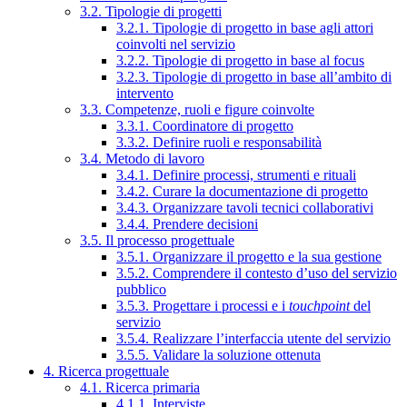
3.2. Tipologie di progetti
3.2.1. Tipologie di progetto in base agli attori
coinvolti nel servizio
3.2.2. Tipologie di progetto in base al focus
3.2.3. Tipologie di progetto in base all’ambito di
intervento
3.3. Competenze, ruoli e figure coinvolte
3.3.1. Coordinatore di progetto
3.3.2. Definire ruoli e responsabilità
3.4. Metodo di lavoro
3.4.1. Definire processi, strumenti e rituali
3.4.2. Curare la documentazione di progetto
3.4.3. Organizzare tavoli tecnici collaborativi
3.4.4. Prendere decisioni
3.5. Il processo progettuale
3.5.1. Organizzare il progetto e la sua gestione
3.5.2. Comprendere il contesto d’uso del servizio
pubblico
3.5.3. Progettare i processi e i
touchpoint
del
servizio
3.5.4. Realizzare l’interfaccia utente del servizio
3.5.5. Validare la soluzione ottenuta
4. Ricerca progettuale
4.1. Ricerca primaria
4.1.1. Interviste