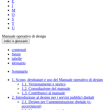
E
I
M
O
S
T
U
Manuale operativo di design
indici e glossario
contenuti
figure
tabelle
glossario
Sommario
1. Scopo, destinatari e uso del Manuale operativo di design
1.1. Versionamento e storico
1.2. Consultazione del manuale
1.3. Contribuisci al manuale
2. Introduzione al design per i servizi pubblici digitali
2.1. Design per l’amministrazione digitale (
e-
government
)