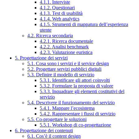
4.1.1. Interviste
4.1.2. Questionari
4.1.3. Test di usabilità
4.1.4. Web analytics
4.1.5. Strumenti di mappatura dell’esperienza
utente
4.2. Ricerca secondaria
4.2.1. Ricerca documentale
4.2.2. Analisi benchmark
4.2.3. Valutazione euristica
5. Progettazione dei servizi
5.1. Cosa sono i servizi e il service design
5.2. Progettare servizi pubblici digitali
5.3. Definire il modello di servizio
5.3.1. Identificare gli attori coinvolti
5.3.2. Formulare la proposta di valore
5.3.3. Inquadrare gli elementi costitutivi del
servizio
5.4. Descrivere il funzionamento del servizio
5.4.1. Mappare l’ecosistema
5.4.2. Rappresentare i flussi di servizio
5.5. Co-progettare le soluzioni
5.5.1. Workshop di co-progettazione
6. Progettazione dei contenuti
6.1. Cos’è il content design