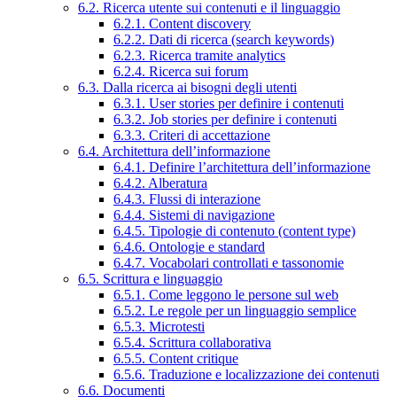
6.2. Ricerca utente sui contenuti e il linguaggio
6.2.1. Content discovery
6.2.2. Dati di ricerca (search keywords)
6.2.3. Ricerca tramite analytics
6.2.4. Ricerca sui forum
6.3. Dalla ricerca ai bisogni degli utenti
6.3.1. User stories per definire i contenuti
6.3.2. Job stories per definire i contenuti
6.3.3. Criteri di accettazione
6.4. Architettura dell’informazione
6.4.1. Definire l’architettura dell’informazione
6.4.2. Alberatura
6.4.3. Flussi di interazione
6.4.4. Sistemi di navigazione
6.4.5. Tipologie di contenuto (content type)
6.4.6. Ontologie e standard
6.4.7. Vocabolari controllati e tassonomie
6.5. Scrittura e linguaggio
6.5.1. Come leggono le persone sul web
6.5.2. Le regole per un linguaggio semplice
6.5.3. Microtesti
6.5.4. Scrittura collaborativa
6.5.5. Content critique
6.5.6. Traduzione e localizzazione dei contenuti
6.6. Documenti