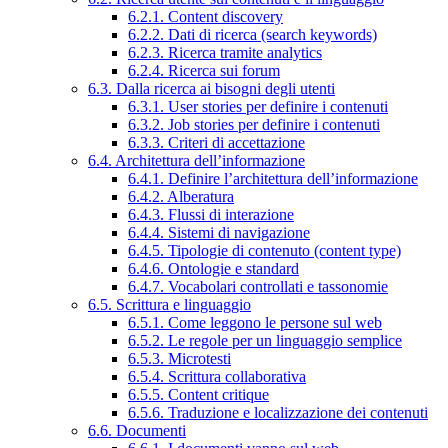
6.2.1. Content discovery
6.2.2. Dati di ricerca (search keywords)
6.2.3. Ricerca tramite analytics
6.2.4. Ricerca sui forum
6.3. Dalla ricerca ai bisogni degli utenti
6.3.1. User stories per definire i contenuti
6.3.2. Job stories per definire i contenuti
6.3.3. Criteri di accettazione
6.4. Architettura dell’informazione
6.4.1. Definire l’architettura dell’informazione
6.4.2. Alberatura
6.4.3. Flussi di interazione
6.4.4. Sistemi di navigazione
6.4.5. Tipologie di contenuto (content type)
6.4.6. Ontologie e standard
6.4.7. Vocabolari controllati e tassonomie
6.5. Scrittura e linguaggio
6.5.1. Come leggono le persone sul web
6.5.2. Le regole per un linguaggio semplice
6.5.3. Microtesti
6.5.4. Scrittura collaborativa
6.5.5. Content critique
6.5.6. Traduzione e localizzazione dei contenuti
6.6. Documenti