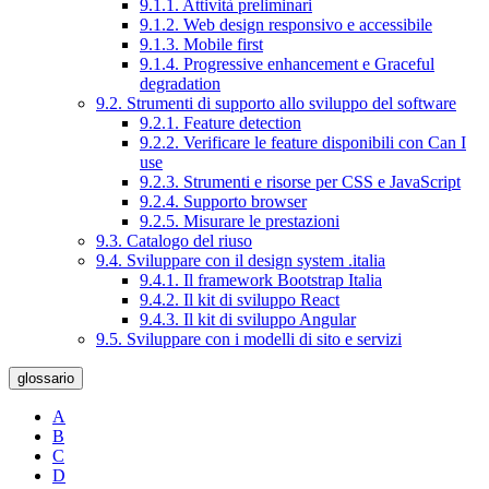
9.1.1. Attività preliminari
9.1.2. Web design responsivo e accessibile
9.1.3. Mobile first
9.1.4. Progressive enhancement e Graceful
degradation
9.2. Strumenti di supporto allo sviluppo del software
9.2.1. Feature detection
9.2.2. Verificare le feature disponibili con Can I
use
9.2.3. Strumenti e risorse per CSS e JavaScript
9.2.4. Supporto browser
9.2.5. Misurare le prestazioni
9.3. Catalogo del riuso
9.4. Sviluppare con il design system .italia
9.4.1. Il framework Bootstrap Italia
9.4.2. Il kit di sviluppo React
9.4.3. Il kit di sviluppo Angular
9.5. Sviluppare con i modelli di sito e servizi
glossario
A
B
C
D