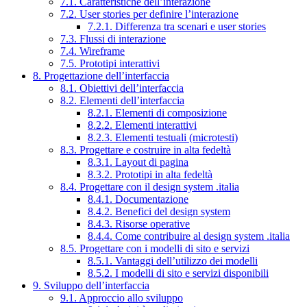
7.1. Caratteristiche dell’interazione
7.2. User stories per definire l’interazione
7.2.1. Differenza tra scenari e user stories
7.3. Flussi di interazione
7.4. Wireframe
7.5. Prototipi interattivi
8. Progettazione dell’interfaccia
8.1. Obiettivi dell’interfaccia
8.2. Elementi dell’interfaccia
8.2.1. Elementi di composizione
8.2.2. Elementi interattivi
8.2.3. Elementi testuali (microtesti)
8.3. Progettare e costruire in alta fedeltà
8.3.1. Layout di pagina
8.3.2. Prototipi in alta fedeltà
8.4. Progettare con il design system .italia
8.4.1. Documentazione
8.4.2. Benefici del design system
8.4.3. Risorse operative
8.4.4. Come contribuire al design system .italia
8.5. Progettare con i modelli di sito e servizi
8.5.1. Vantaggi dell’utilizzo dei modelli
8.5.2. I modelli di sito e servizi disponibili
9. Sviluppo dell’interfaccia
9.1. Approccio allo sviluppo