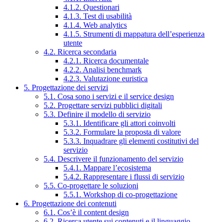
4.1.2. Questionari
4.1.3. Test di usabilità
4.1.4. Web analytics
4.1.5. Strumenti di mappatura dell’esperienza
utente
4.2. Ricerca secondaria
4.2.1. Ricerca documentale
4.2.2. Analisi benchmark
4.2.3. Valutazione euristica
5. Progettazione dei servizi
5.1. Cosa sono i servizi e il service design
5.2. Progettare servizi pubblici digitali
5.3. Definire il modello di servizio
5.3.1. Identificare gli attori coinvolti
5.3.2. Formulare la proposta di valore
5.3.3. Inquadrare gli elementi costitutivi del
servizio
5.4. Descrivere il funzionamento del servizio
5.4.1. Mappare l’ecosistema
5.4.2. Rappresentare i flussi di servizio
5.5. Co-progettare le soluzioni
5.5.1. Workshop di co-progettazione
6. Progettazione dei contenuti
6.1. Cos’è il content design
6.2. Ricerca utente sui contenuti e il linguaggio