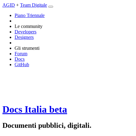
AGID
+
Team Digitale
Piano Triennale
Le community
Developers
Designers
Gli strumenti
Forum
Docs
GitHub
Docs Italia
beta
Documenti pubblici, digitali.