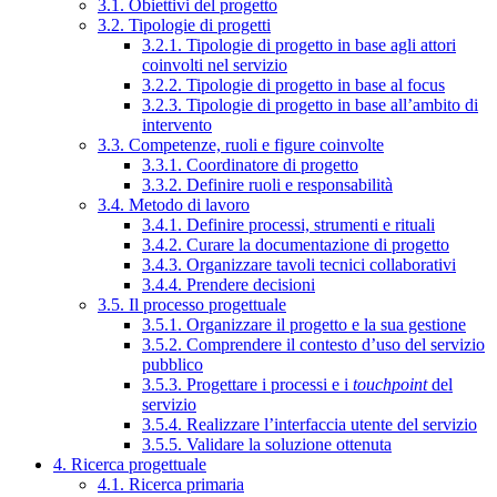
3.1. Obiettivi del progetto
3.2. Tipologie di progetti
3.2.1. Tipologie di progetto in base agli attori
coinvolti nel servizio
3.2.2. Tipologie di progetto in base al focus
3.2.3. Tipologie di progetto in base all’ambito di
intervento
3.3. Competenze, ruoli e figure coinvolte
3.3.1. Coordinatore di progetto
3.3.2. Definire ruoli e responsabilità
3.4. Metodo di lavoro
3.4.1. Definire processi, strumenti e rituali
3.4.2. Curare la documentazione di progetto
3.4.3. Organizzare tavoli tecnici collaborativi
3.4.4. Prendere decisioni
3.5. Il processo progettuale
3.5.1. Organizzare il progetto e la sua gestione
3.5.2. Comprendere il contesto d’uso del servizio
pubblico
3.5.3. Progettare i processi e i
touchpoint
del
servizio
3.5.4. Realizzare l’interfaccia utente del servizio
3.5.5. Validare la soluzione ottenuta
4. Ricerca progettuale
4.1. Ricerca primaria