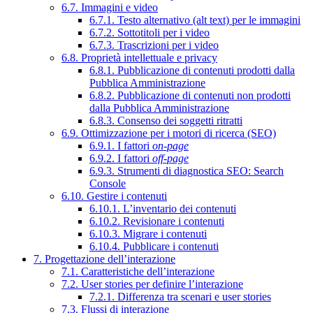
6.7. Immagini e video
6.7.1. Testo alternativo (alt text) per le immagini
6.7.2. Sottotitoli per i video
6.7.3. Trascrizioni per i video
6.8. Proprietà intellettuale e privacy
6.8.1. Pubblicazione di contenuti prodotti dalla
Pubblica Amministrazione
6.8.2. Pubblicazione di contenuti non prodotti
dalla Pubblica Amministrazione
6.8.3. Consenso dei soggetti ritratti
6.9. Ottimizzazione per i motori di ricerca (SEO)
6.9.1. I fattori
on-page
6.9.2. I fattori
off-page
6.9.3. Strumenti di diagnostica SEO: Search
Console
6.10. Gestire i contenuti
6.10.1. L’inventario dei contenuti
6.10.2. Revisionare i contenuti
6.10.3. Migrare i contenuti
6.10.4. Pubblicare i contenuti
7. Progettazione dell’interazione
7.1. Caratteristiche dell’interazione
7.2. User stories per definire l’interazione
7.2.1. Differenza tra scenari e user stories
7.3. Flussi di interazione