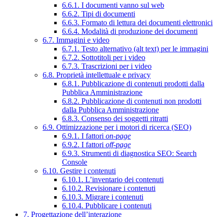
6.6.1. I documenti vanno sul web
6.6.2. Tipi di documenti
6.6.3. Formato di lettura dei documenti elettronici
6.6.4. Modalità di produzione dei documenti
6.7. Immagini e video
6.7.1. Testo alternativo (alt text) per le immagini
6.7.2. Sottotitoli per i video
6.7.3. Trascrizioni per i video
6.8. Proprietà intellettuale e privacy
6.8.1. Pubblicazione di contenuti prodotti dalla
Pubblica Amministrazione
6.8.2. Pubblicazione di contenuti non prodotti
dalla Pubblica Amministrazione
6.8.3. Consenso dei soggetti ritratti
6.9. Ottimizzazione per i motori di ricerca (SEO)
6.9.1. I fattori
on-page
6.9.2. I fattori
off-page
6.9.3. Strumenti di diagnostica SEO: Search
Console
6.10. Gestire i contenuti
6.10.1. L’inventario dei contenuti
6.10.2. Revisionare i contenuti
6.10.3. Migrare i contenuti
6.10.4. Pubblicare i contenuti
7. Progettazione dell’interazione