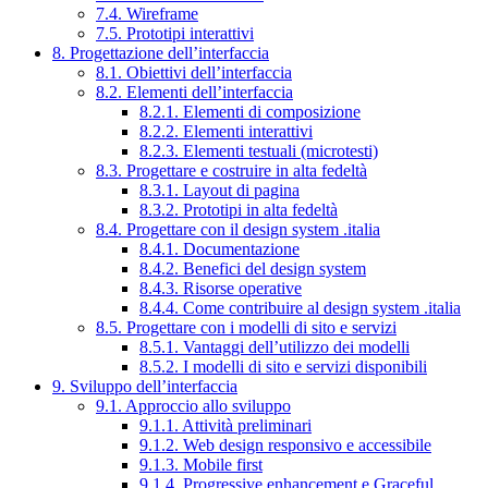
7.4. Wireframe
7.5. Prototipi interattivi
8. Progettazione dell’interfaccia
8.1. Obiettivi dell’interfaccia
8.2. Elementi dell’interfaccia
8.2.1. Elementi di composizione
8.2.2. Elementi interattivi
8.2.3. Elementi testuali (microtesti)
8.3. Progettare e costruire in alta fedeltà
8.3.1. Layout di pagina
8.3.2. Prototipi in alta fedeltà
8.4. Progettare con il design system .italia
8.4.1. Documentazione
8.4.2. Benefici del design system
8.4.3. Risorse operative
8.4.4. Come contribuire al design system .italia
8.5. Progettare con i modelli di sito e servizi
8.5.1. Vantaggi dell’utilizzo dei modelli
8.5.2. I modelli di sito e servizi disponibili
9. Sviluppo dell’interfaccia
9.1. Approccio allo sviluppo
9.1.1. Attività preliminari
9.1.2. Web design responsivo e accessibile
9.1.3. Mobile first
9.1.4. Progressive enhancement e Graceful