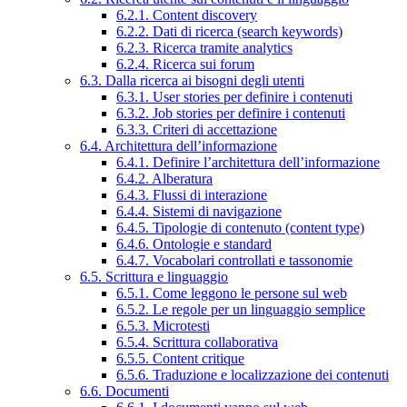
6.2.1. Content discovery
6.2.2. Dati di ricerca (search keywords)
6.2.3. Ricerca tramite analytics
6.2.4. Ricerca sui forum
6.3. Dalla ricerca ai bisogni degli utenti
6.3.1. User stories per definire i contenuti
6.3.2. Job stories per definire i contenuti
6.3.3. Criteri di accettazione
6.4. Architettura dell’informazione
6.4.1. Definire l’architettura dell’informazione
6.4.2. Alberatura
6.4.3. Flussi di interazione
6.4.4. Sistemi di navigazione
6.4.5. Tipologie di contenuto (content type)
6.4.6. Ontologie e standard
6.4.7. Vocabolari controllati e tassonomie
6.5. Scrittura e linguaggio
6.5.1. Come leggono le persone sul web
6.5.2. Le regole per un linguaggio semplice
6.5.3. Microtesti
6.5.4. Scrittura collaborativa
6.5.5. Content critique
6.5.6. Traduzione e localizzazione dei contenuti
6.6. Documenti