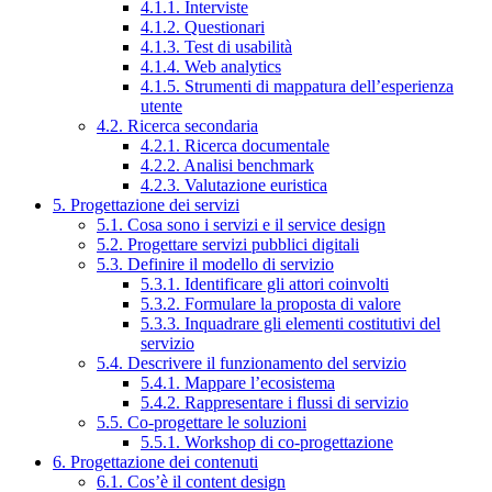
4.1.1. Interviste
4.1.2. Questionari
4.1.3. Test di usabilità
4.1.4. Web analytics
4.1.5. Strumenti di mappatura dell’esperienza
utente
4.2. Ricerca secondaria
4.2.1. Ricerca documentale
4.2.2. Analisi benchmark
4.2.3. Valutazione euristica
5. Progettazione dei servizi
5.1. Cosa sono i servizi e il service design
5.2. Progettare servizi pubblici digitali
5.3. Definire il modello di servizio
5.3.1. Identificare gli attori coinvolti
5.3.2. Formulare la proposta di valore
5.3.3. Inquadrare gli elementi costitutivi del
servizio
5.4. Descrivere il funzionamento del servizio
5.4.1. Mappare l’ecosistema
5.4.2. Rappresentare i flussi di servizio
5.5. Co-progettare le soluzioni
5.5.1. Workshop di co-progettazione
6. Progettazione dei contenuti
6.1. Cos’è il content design