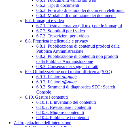
6.6.1. I documenti vanno sul web
6.6.2. Tipi di documenti
6.6.3. Formato di lettura dei documenti elettronici
6.6.4. Modalità di produzione dei documenti
6.7. Immagini e video
6.7.1. Testo alternativo (alt text) per le immagini
6.7.2. Sottotitoli per i video
6.7.3. Trascrizioni per i video
6.8. Proprietà intellettuale e privacy
6.8.1. Pubblicazione di contenuti prodotti dalla
Pubblica Amministrazione
6.8.2. Pubblicazione di contenuti non prodotti
dalla Pubblica Amministrazione
6.8.3. Consenso dei soggetti ritratti
6.9. Ottimizzazione per i motori di ricerca (SEO)
6.9.1. I fattori
on-page
6.9.2. I fattori
off-page
6.9.3. Strumenti di diagnostica SEO: Search
Console
6.10. Gestire i contenuti
6.10.1. L’inventario dei contenuti
6.10.2. Revisionare i contenuti
6.10.3. Migrare i contenuti
6.10.4. Pubblicare i contenuti
7. Progettazione dell’interazione