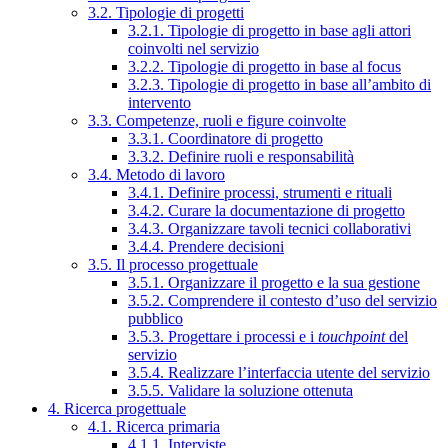
3.2. Tipologie di progetti
3.2.1. Tipologie di progetto in base agli attori
coinvolti nel servizio
3.2.2. Tipologie di progetto in base al focus
3.2.3. Tipologie di progetto in base all’ambito di
intervento
3.3. Competenze, ruoli e figure coinvolte
3.3.1. Coordinatore di progetto
3.3.2. Definire ruoli e responsabilità
3.4. Metodo di lavoro
3.4.1. Definire processi, strumenti e rituali
3.4.2. Curare la documentazione di progetto
3.4.3. Organizzare tavoli tecnici collaborativi
3.4.4. Prendere decisioni
3.5. Il processo progettuale
3.5.1. Organizzare il progetto e la sua gestione
3.5.2. Comprendere il contesto d’uso del servizio
pubblico
3.5.3. Progettare i processi e i
touchpoint
del
servizio
3.5.4. Realizzare l’interfaccia utente del servizio
3.5.5. Validare la soluzione ottenuta
4. Ricerca progettuale
4.1. Ricerca primaria
4.1.1. Interviste