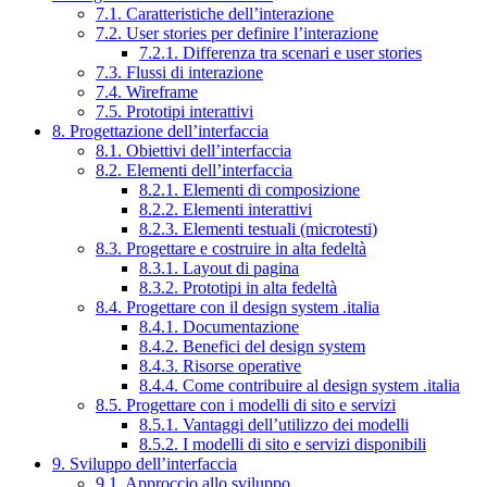
7.1. Caratteristiche dell’interazione
7.2. User stories per definire l’interazione
7.2.1. Differenza tra scenari e user stories
7.3. Flussi di interazione
7.4. Wireframe
7.5. Prototipi interattivi
8. Progettazione dell’interfaccia
8.1. Obiettivi dell’interfaccia
8.2. Elementi dell’interfaccia
8.2.1. Elementi di composizione
8.2.2. Elementi interattivi
8.2.3. Elementi testuali (microtesti)
8.3. Progettare e costruire in alta fedeltà
8.3.1. Layout di pagina
8.3.2. Prototipi in alta fedeltà
8.4. Progettare con il design system .italia
8.4.1. Documentazione
8.4.2. Benefici del design system
8.4.3. Risorse operative
8.4.4. Come contribuire al design system .italia
8.5. Progettare con i modelli di sito e servizi
8.5.1. Vantaggi dell’utilizzo dei modelli
8.5.2. I modelli di sito e servizi disponibili
9. Sviluppo dell’interfaccia
9.1. Approccio allo sviluppo