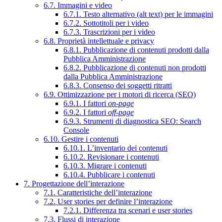
6.7. Immagini e video
6.7.1. Testo alternativo (alt text) per le immagini
6.7.2. Sottotitoli per i video
6.7.3. Trascrizioni per i video
6.8. Proprietà intellettuale e privacy
6.8.1. Pubblicazione di contenuti prodotti dalla
Pubblica Amministrazione
6.8.2. Pubblicazione di contenuti non prodotti
dalla Pubblica Amministrazione
6.8.3. Consenso dei soggetti ritratti
6.9. Ottimizzazione per i motori di ricerca (SEO)
6.9.1. I fattori
on-page
6.9.2. I fattori
off-page
6.9.3. Strumenti di diagnostica SEO: Search
Console
6.10. Gestire i contenuti
6.10.1. L’inventario dei contenuti
6.10.2. Revisionare i contenuti
6.10.3. Migrare i contenuti
6.10.4. Pubblicare i contenuti
7. Progettazione dell’interazione
7.1. Caratteristiche dell’interazione
7.2. User stories per definire l’interazione
7.2.1. Differenza tra scenari e user stories
7.3. Flussi di interazione