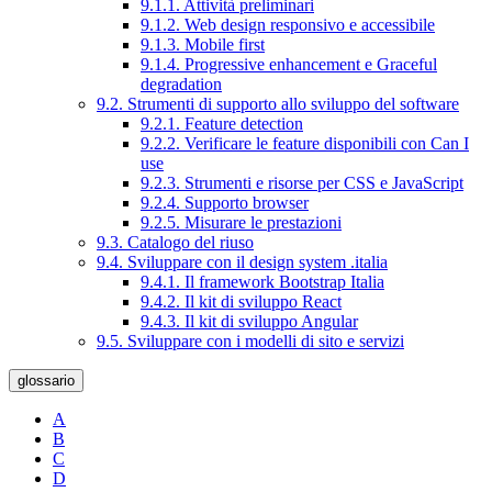
9.1.1. Attività preliminari
9.1.2. Web design responsivo e accessibile
9.1.3. Mobile first
9.1.4. Progressive enhancement e Graceful
degradation
9.2. Strumenti di supporto allo sviluppo del software
9.2.1. Feature detection
9.2.2. Verificare le feature disponibili con Can I
use
9.2.3. Strumenti e risorse per CSS e JavaScript
9.2.4. Supporto browser
9.2.5. Misurare le prestazioni
9.3. Catalogo del riuso
9.4. Sviluppare con il design system .italia
9.4.1. Il framework Bootstrap Italia
9.4.2. Il kit di sviluppo React
9.4.3. Il kit di sviluppo Angular
9.5. Sviluppare con i modelli di sito e servizi
glossario
A
B
C
D