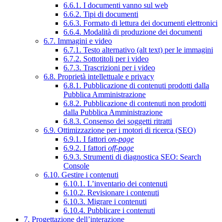
6.6.1. I documenti vanno sul web
6.6.2. Tipi di documenti
6.6.3. Formato di lettura dei documenti elettronici
6.6.4. Modalità di produzione dei documenti
6.7. Immagini e video
6.7.1. Testo alternativo (alt text) per le immagini
6.7.2. Sottotitoli per i video
6.7.3. Trascrizioni per i video
6.8. Proprietà intellettuale e privacy
6.8.1. Pubblicazione di contenuti prodotti dalla
Pubblica Amministrazione
6.8.2. Pubblicazione di contenuti non prodotti
dalla Pubblica Amministrazione
6.8.3. Consenso dei soggetti ritratti
6.9. Ottimizzazione per i motori di ricerca (SEO)
6.9.1. I fattori
on-page
6.9.2. I fattori
off-page
6.9.3. Strumenti di diagnostica SEO: Search
Console
6.10. Gestire i contenuti
6.10.1. L’inventario dei contenuti
6.10.2. Revisionare i contenuti
6.10.3. Migrare i contenuti
6.10.4. Pubblicare i contenuti
7. Progettazione dell’interazione