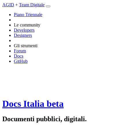
AGID
+
Team Digitale
Piano Triennale
Le community
Developers
Designers
Gli strumenti
Forum
Docs
GitHub
Docs Italia
beta
Documenti pubblici, digitali.