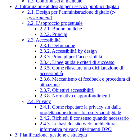
1.3. Contribuisci al manuale
2. Introduzione al design per i servizi pubblici digitali
2.1. Design per l’amministrazione digitale (
e-
government
)
2.2. L’approccio progettuale
2.2.1. Buone pratiche
2.2.2. Principi
2.3. Accessibilità
2.3.1. Definizione
2.3.2. Accessibilità by design
2.3.3. Principi per l’accessibilità
2.3.4. Linee guida e criteri di successo
2.3.5. Come rilasciare una dichiarazione di
accessibilità
2.3.6. Meccanismo di feedback e procedura di
attuazione
2.3.7. Obiettivi accessibilità
2.3.8. Normativa e approfondimenti
2.4. Privacy
2.4.1. Come rispettare la privacy sin dalla
progettazione di un sito o servizio digitale
2.4.2. Richiedi il consenso quando necessario
2.4.3. Le basi del sito web: architettura,
informativa privacy, riferimenti DPO
3. Pianificazione, gestione e strategia