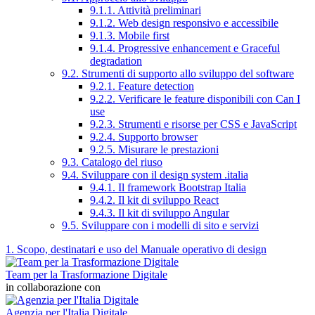
9.1.1. Attività preliminari
9.1.2. Web design responsivo e accessibile
9.1.3. Mobile first
9.1.4. Progressive enhancement e Graceful
degradation
9.2. Strumenti di supporto allo sviluppo del software
9.2.1. Feature detection
9.2.2. Verificare le feature disponibili con Can I
use
9.2.3. Strumenti e risorse per CSS e JavaScript
9.2.4. Supporto browser
9.2.5. Misurare le prestazioni
9.3. Catalogo del riuso
9.4. Sviluppare con il design system .italia
9.4.1. Il framework Bootstrap Italia
9.4.2. Il kit di sviluppo React
9.4.3. Il kit di sviluppo Angular
9.5. Sviluppare con i modelli di sito e servizi
1. Scopo, destinatari e uso del Manuale operativo di design
Team per la Trasformazione Digitale
in collaborazione con
Agenzia per l'Italia Digitale