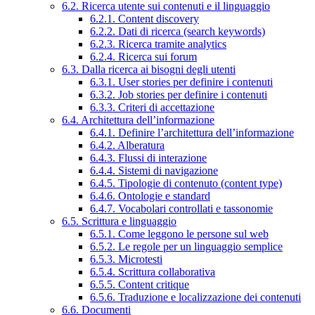
6.2. Ricerca utente sui contenuti e il linguaggio
6.2.1. Content discovery
6.2.2. Dati di ricerca (search keywords)
6.2.3. Ricerca tramite analytics
6.2.4. Ricerca sui forum
6.3. Dalla ricerca ai bisogni degli utenti
6.3.1. User stories per definire i contenuti
6.3.2. Job stories per definire i contenuti
6.3.3. Criteri di accettazione
6.4. Architettura dell’informazione
6.4.1. Definire l’architettura dell’informazione
6.4.2. Alberatura
6.4.3. Flussi di interazione
6.4.4. Sistemi di navigazione
6.4.5. Tipologie di contenuto (content type)
6.4.6. Ontologie e standard
6.4.7. Vocabolari controllati e tassonomie
6.5. Scrittura e linguaggio
6.5.1. Come leggono le persone sul web
6.5.2. Le regole per un linguaggio semplice
6.5.3. Microtesti
6.5.4. Scrittura collaborativa
6.5.5. Content critique
6.5.6. Traduzione e localizzazione dei contenuti
6.6. Documenti