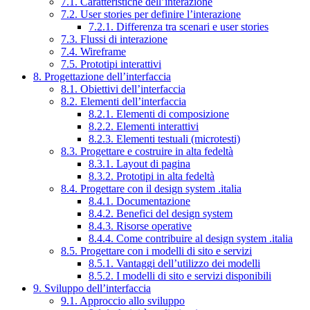
7.1. Caratteristiche dell’interazione
7.2. User stories per definire l’interazione
7.2.1. Differenza tra scenari e user stories
7.3. Flussi di interazione
7.4. Wireframe
7.5. Prototipi interattivi
8. Progettazione dell’interfaccia
8.1. Obiettivi dell’interfaccia
8.2. Elementi dell’interfaccia
8.2.1. Elementi di composizione
8.2.2. Elementi interattivi
8.2.3. Elementi testuali (microtesti)
8.3. Progettare e costruire in alta fedeltà
8.3.1. Layout di pagina
8.3.2. Prototipi in alta fedeltà
8.4. Progettare con il design system .italia
8.4.1. Documentazione
8.4.2. Benefici del design system
8.4.3. Risorse operative
8.4.4. Come contribuire al design system .italia
8.5. Progettare con i modelli di sito e servizi
8.5.1. Vantaggi dell’utilizzo dei modelli
8.5.2. I modelli di sito e servizi disponibili
9. Sviluppo dell’interfaccia
9.1. Approccio allo sviluppo