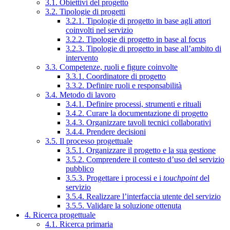
3.1. Obiettivi del progetto
3.2. Tipologie di progetti
3.2.1. Tipologie di progetto in base agli attori
coinvolti nel servizio
3.2.2. Tipologie di progetto in base al focus
3.2.3. Tipologie di progetto in base all’ambito di
intervento
3.3. Competenze, ruoli e figure coinvolte
3.3.1. Coordinatore di progetto
3.3.2. Definire ruoli e responsabilità
3.4. Metodo di lavoro
3.4.1. Definire processi, strumenti e rituali
3.4.2. Curare la documentazione di progetto
3.4.3. Organizzare tavoli tecnici collaborativi
3.4.4. Prendere decisioni
3.5. Il processo progettuale
3.5.1. Organizzare il progetto e la sua gestione
3.5.2. Comprendere il contesto d’uso del servizio
pubblico
3.5.3. Progettare i processi e i
touchpoint
del
servizio
3.5.4. Realizzare l’interfaccia utente del servizio
3.5.5. Validare la soluzione ottenuta
4. Ricerca progettuale
4.1. Ricerca primaria