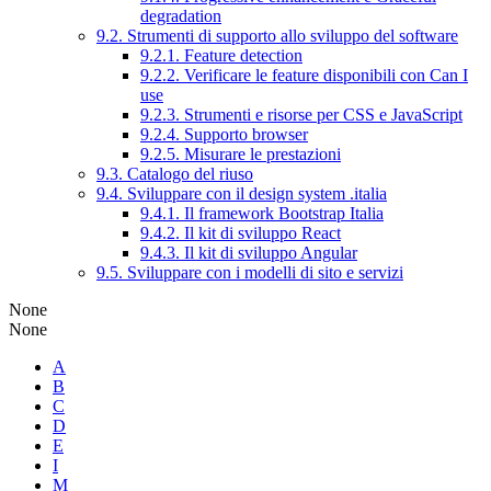
degradation
9.2. Strumenti di supporto allo sviluppo del software
9.2.1. Feature detection
9.2.2. Verificare le feature disponibili con Can I
use
9.2.3. Strumenti e risorse per CSS e JavaScript
9.2.4. Supporto browser
9.2.5. Misurare le prestazioni
9.3. Catalogo del riuso
9.4. Sviluppare con il design system .italia
9.4.1. Il framework Bootstrap Italia
9.4.2. Il kit di sviluppo React
9.4.3. Il kit di sviluppo Angular
9.5. Sviluppare con i modelli di sito e servizi
None
None
A
B
C
D
E
I
M