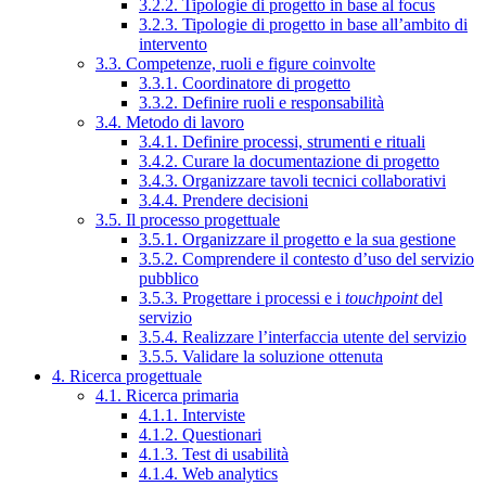
3.2.2. Tipologie di progetto in base al focus
3.2.3. Tipologie di progetto in base all’ambito di
intervento
3.3. Competenze, ruoli e figure coinvolte
3.3.1. Coordinatore di progetto
3.3.2. Definire ruoli e responsabilità
3.4. Metodo di lavoro
3.4.1. Definire processi, strumenti e rituali
3.4.2. Curare la documentazione di progetto
3.4.3. Organizzare tavoli tecnici collaborativi
3.4.4. Prendere decisioni
3.5. Il processo progettuale
3.5.1. Organizzare il progetto e la sua gestione
3.5.2. Comprendere il contesto d’uso del servizio
pubblico
3.5.3. Progettare i processi e i
touchpoint
del
servizio
3.5.4. Realizzare l’interfaccia utente del servizio
3.5.5. Validare la soluzione ottenuta
4. Ricerca progettuale
4.1. Ricerca primaria
4.1.1. Interviste
4.1.2. Questionari
4.1.3. Test di usabilità
4.1.4. Web analytics