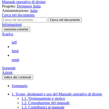
Manuale operativo di design
Progetto:
Designers Italia
Amministrazione:
italia
Cerca nel documento
Cerca nel documento
Informazioni
versione-corrente
Scarica
pdf
html
epub
Sorgente
Azioni
indice dei contenuti
Sommario
1. Scopo, destinatari e uso del Manuale operativo di design
1.1. Versionamento e storico
1.2. Consultazione del manuale
1.3. Contribuisci al manuale