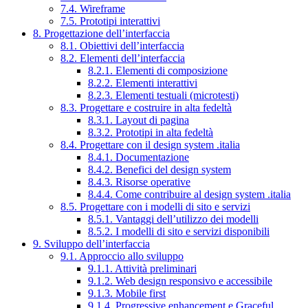
7.4. Wireframe
7.5. Prototipi interattivi
8. Progettazione dell’interfaccia
8.1. Obiettivi dell’interfaccia
8.2. Elementi dell’interfaccia
8.2.1. Elementi di composizione
8.2.2. Elementi interattivi
8.2.3. Elementi testuali (microtesti)
8.3. Progettare e costruire in alta fedeltà
8.3.1. Layout di pagina
8.3.2. Prototipi in alta fedeltà
8.4. Progettare con il design system .italia
8.4.1. Documentazione
8.4.2. Benefici del design system
8.4.3. Risorse operative
8.4.4. Come contribuire al design system .italia
8.5. Progettare con i modelli di sito e servizi
8.5.1. Vantaggi dell’utilizzo dei modelli
8.5.2. I modelli di sito e servizi disponibili
9. Sviluppo dell’interfaccia
9.1. Approccio allo sviluppo
9.1.1. Attività preliminari
9.1.2. Web design responsivo e accessibile
9.1.3. Mobile first
9.1.4. Progressive enhancement e Graceful