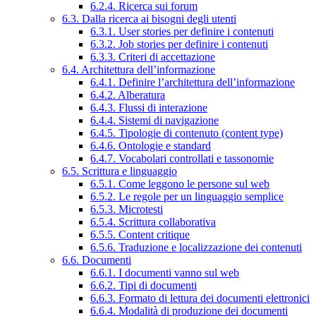
6.2.4. Ricerca sui forum
6.3. Dalla ricerca ai bisogni degli utenti
6.3.1. User stories per definire i contenuti
6.3.2. Job stories per definire i contenuti
6.3.3. Criteri di accettazione
6.4. Architettura dell’informazione
6.4.1. Definire l’architettura dell’informazione
6.4.2. Alberatura
6.4.3. Flussi di interazione
6.4.4. Sistemi di navigazione
6.4.5. Tipologie di contenuto (content type)
6.4.6. Ontologie e standard
6.4.7. Vocabolari controllati e tassonomie
6.5. Scrittura e linguaggio
6.5.1. Come leggono le persone sul web
6.5.2. Le regole per un linguaggio semplice
6.5.3. Microtesti
6.5.4. Scrittura collaborativa
6.5.5. Content critique
6.5.6. Traduzione e localizzazione dei contenuti
6.6. Documenti
6.6.1. I documenti vanno sul web
6.6.2. Tipi di documenti
6.6.3. Formato di lettura dei documenti elettronici
6.6.4. Modalità di produzione dei documenti