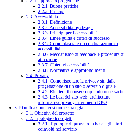
2.2. L’approccio progettuale
2.2.1. Buone pratiche
2.2.2. Principi
2.3. Accessibilità
2.3.1. Definizione
2.3.2. Accessibilità by design
2.3.3. Principi per l’accessibilità
2.3.4. Linee guida e criteri di successo
2.3.5. Come rilasciare una dichiarazione di
accessibilità
2.3.6. Meccanismo di feedback e procedura di
attuazione
2.3.7. Obiettivi accessibilità
2.3.8. Normativa e approfondimenti
2.4. Privacy
2.4.1. Come rispettare la privacy sin dalla
progettazione di un sito o servizio digitale
2.4.2. Richiedi il consenso quando necessario
2.4.3. Le basi del sito web: architettura,
informativa privacy, riferimenti DPO
3. Pianificazione, gestione e strategia
3.1. Obiettivi del progetto
3.2. Tipologie di progetti
3.2.1. Tipologie di progetto in base agli attori
coinvolti nel servizio