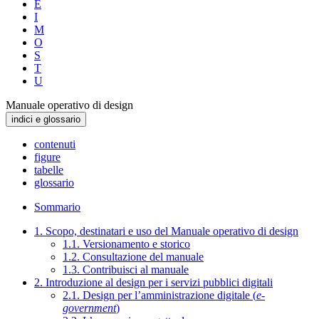
E
I
M
O
S
T
U
Manuale operativo di design
indici e glossario
contenuti
figure
tabelle
glossario
Sommario
1. Scopo, destinatari e uso del Manuale operativo di design
1.1. Versionamento e storico
1.2. Consultazione del manuale
1.3. Contribuisci al manuale
2. Introduzione al design per i servizi pubblici digitali
2.1. Design per l’amministrazione digitale (
e-
government
)