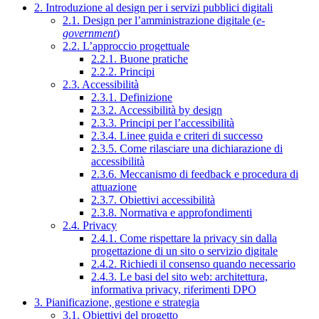
2. Introduzione al design per i servizi pubblici digitali
2.1. Design per l’amministrazione digitale (
e-
government
)
2.2. L’approccio progettuale
2.2.1. Buone pratiche
2.2.2. Principi
2.3. Accessibilità
2.3.1. Definizione
2.3.2. Accessibilità by design
2.3.3. Principi per l’accessibilità
2.3.4. Linee guida e criteri di successo
2.3.5. Come rilasciare una dichiarazione di
accessibilità
2.3.6. Meccanismo di feedback e procedura di
attuazione
2.3.7. Obiettivi accessibilità
2.3.8. Normativa e approfondimenti
2.4. Privacy
2.4.1. Come rispettare la privacy sin dalla
progettazione di un sito o servizio digitale
2.4.2. Richiedi il consenso quando necessario
2.4.3. Le basi del sito web: architettura,
informativa privacy, riferimenti DPO
3. Pianificazione, gestione e strategia
3.1. Obiettivi del progetto