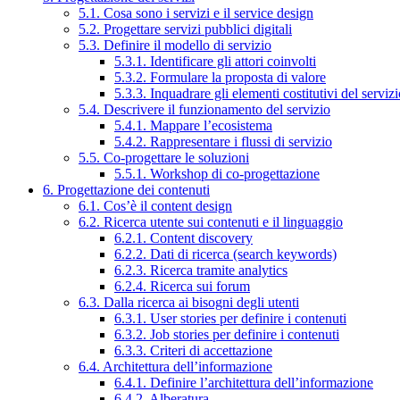
5.1. Cosa sono i servizi e il service design
5.2. Progettare servizi pubblici digitali
5.3. Definire il modello di servizio
5.3.1. Identificare gli attori coinvolti
5.3.2. Formulare la proposta di valore
5.3.3. Inquadrare gli elementi costitutivi del serviz
5.4. Descrivere il funzionamento del servizio
5.4.1. Mappare l’ecosistema
5.4.2. Rappresentare i flussi di servizio
5.5. Co-progettare le soluzioni
5.5.1. Workshop di co-progettazione
6. Progettazione dei contenuti
6.1. Cos’è il content design
6.2. Ricerca utente sui contenuti e il linguaggio
6.2.1. Content discovery
6.2.2. Dati di ricerca (search keywords)
6.2.3. Ricerca tramite analytics
6.2.4. Ricerca sui forum
6.3. Dalla ricerca ai bisogni degli utenti
6.3.1. User stories per definire i contenuti
6.3.2. Job stories per definire i contenuti
6.3.3. Criteri di accettazione
6.4. Architettura dell’informazione
6.4.1. Definire l’architettura dell’informazione
6.4.2. Alberatura