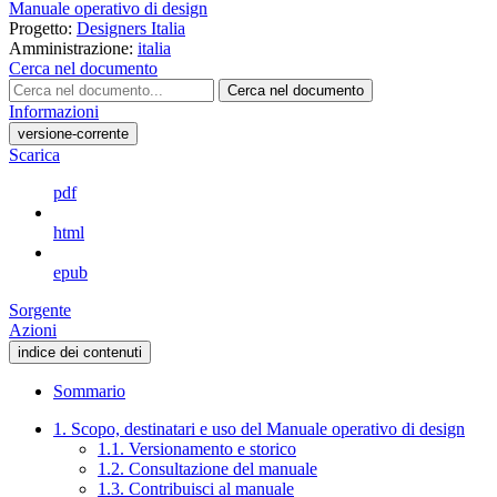
Manuale operativo di design
Progetto:
Designers Italia
Amministrazione:
italia
Cerca nel documento
Cerca nel documento
Informazioni
versione-corrente
Scarica
pdf
html
epub
Sorgente
Azioni
indice dei contenuti
Sommario
1. Scopo, destinatari e uso del Manuale operativo di design
1.1. Versionamento e storico
1.2. Consultazione del manuale
1.3. Contribuisci al manuale