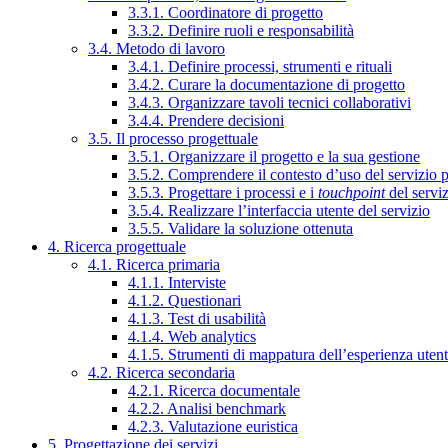
3.3.1. Coordinatore di progetto
3.3.2. Definire ruoli e responsabilità
3.4. Metodo di lavoro
3.4.1. Definire processi, strumenti e rituali
3.4.2. Curare la documentazione di progetto
3.4.3. Organizzare tavoli tecnici collaborativi
3.4.4. Prendere decisioni
3.5. Il processo progettuale
3.5.1. Organizzare il progetto e la sua gestione
3.5.2. Comprendere il contesto d’uso del servizio 
3.5.3. Progettare i processi e i
touchpoint
del servi
3.5.4. Realizzare l’interfaccia utente del servizio
3.5.5. Validare la soluzione ottenuta
4. Ricerca progettuale
4.1. Ricerca primaria
4.1.1. Interviste
4.1.2. Questionari
4.1.3. Test di usabilità
4.1.4. Web analytics
4.1.5. Strumenti di mappatura dell’esperienza uten
4.2. Ricerca secondaria
4.2.1. Ricerca documentale
4.2.2. Analisi benchmark
4.2.3. Valutazione euristica
5. Progettazione dei servizi