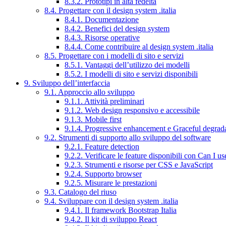
8.3.2. Prototipi in alta fedeltà
8.4. Progettare con il design system .italia
8.4.1. Documentazione
8.4.2. Benefici del design system
8.4.3. Risorse operative
8.4.4. Come contribuire al design system .italia
8.5. Progettare con i modelli di sito e servizi
8.5.1. Vantaggi dell’utilizzo dei modelli
8.5.2. I modelli di sito e servizi disponibili
9. Sviluppo dell’interfaccia
9.1. Approccio allo sviluppo
9.1.1. Attività preliminari
9.1.2. Web design responsivo e accessibile
9.1.3. Mobile first
9.1.4. Progressive enhancement e Graceful degrad
9.2. Strumenti di supporto allo sviluppo del software
9.2.1. Feature detection
9.2.2. Verificare le feature disponibili con Can I us
9.2.3. Strumenti e risorse per CSS e JavaScript
9.2.4. Supporto browser
9.2.5. Misurare le prestazioni
9.3. Catalogo del riuso
9.4. Sviluppare con il design system .italia
9.4.1. Il framework Bootstrap Italia
9.4.2. Il kit di sviluppo React