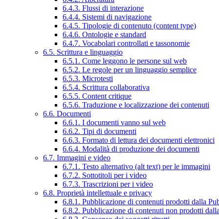
6.4.3. Flussi di interazione
6.4.4. Sistemi di navigazione
6.4.5. Tipologie di contenuto (content type)
6.4.6. Ontologie e standard
6.4.7. Vocabolari controllati e tassonomie
6.5. Scrittura e linguaggio
6.5.1. Come leggono le persone sul web
6.5.2. Le regole per un linguaggio semplice
6.5.3. Microtesti
6.5.4. Scrittura collaborativa
6.5.5. Content critique
6.5.6. Traduzione e localizzazione dei contenuti
6.6. Documenti
6.6.1. I documenti vanno sul web
6.6.2. Tipi di documenti
6.6.3. Formato di lettura dei documenti elettronici
6.6.4. Modalità di produzione dei documenti
6.7. Immagini e video
6.7.1. Testo alternativo (alt text) per le immagini
6.7.2. Sottotitoli per i video
6.7.3. Trascrizioni per i video
6.8. Proprietà intellettuale e privacy
6.8.1. Pubblicazione di contenuti prodotti dalla P
6.8.2. Pubblicazione di contenuti non prodotti dal