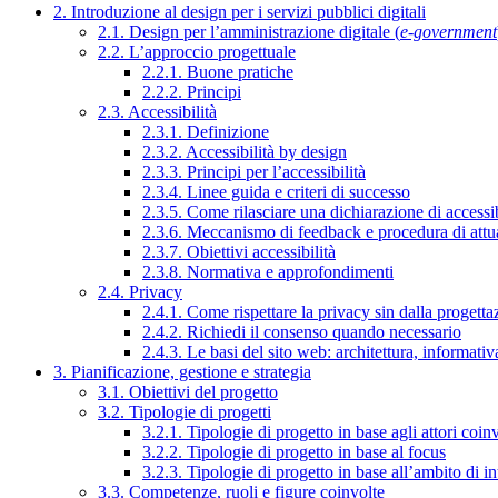
2. Introduzione al design per i servizi pubblici digitali
2.1. Design per l’amministrazione digitale (
e-government
2.2. L’approccio progettuale
2.2.1. Buone pratiche
2.2.2. Principi
2.3. Accessibilità
2.3.1. Definizione
2.3.2. Accessibilità by design
2.3.3. Principi per l’accessibilità
2.3.4. Linee guida e criteri di successo
2.3.5. Come rilasciare una dichiarazione di accessib
2.3.6. Meccanismo di feedback e procedura di attu
2.3.7. Obiettivi accessibilità
2.3.8. Normativa e approfondimenti
2.4. Privacy
2.4.1. Come rispettare la privacy sin dalla progettaz
2.4.2. Richiedi il consenso quando necessario
2.4.3. Le basi del sito web: architettura, informati
3. Pianificazione, gestione e strategia
3.1. Obiettivi del progetto
3.2. Tipologie di progetti
3.2.1. Tipologie di progetto in base agli attori coinv
3.2.2. Tipologie di progetto in base al focus
3.2.3. Tipologie di progetto in base all’ambito di i
3.3. Competenze, ruoli e figure coinvolte