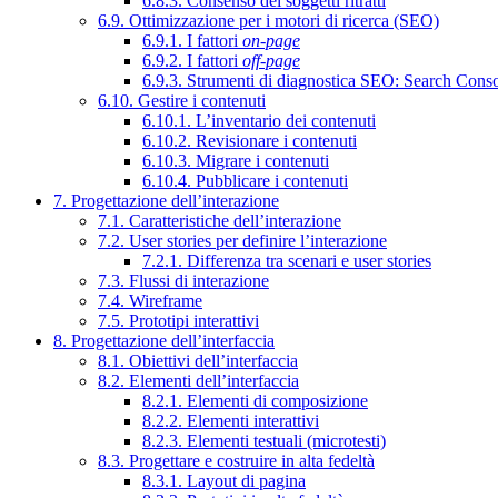
6.8.3. Consenso dei soggetti ritratti
6.9. Ottimizzazione per i motori di ricerca (SEO)
6.9.1. I fattori
on-page
6.9.2. I fattori
off-page
6.9.3. Strumenti di diagnostica SEO: Search Cons
6.10. Gestire i contenuti
6.10.1. L’inventario dei contenuti
6.10.2. Revisionare i contenuti
6.10.3. Migrare i contenuti
6.10.4. Pubblicare i contenuti
7. Progettazione dell’interazione
7.1. Caratteristiche dell’interazione
7.2. User stories per definire l’interazione
7.2.1. Differenza tra scenari e user stories
7.3. Flussi di interazione
7.4. Wireframe
7.5. Prototipi interattivi
8. Progettazione dell’interfaccia
8.1. Obiettivi dell’interfaccia
8.2. Elementi dell’interfaccia
8.2.1. Elementi di composizione
8.2.2. Elementi interattivi
8.2.3. Elementi testuali (microtesti)
8.3. Progettare e costruire in alta fedeltà
8.3.1. Layout di pagina