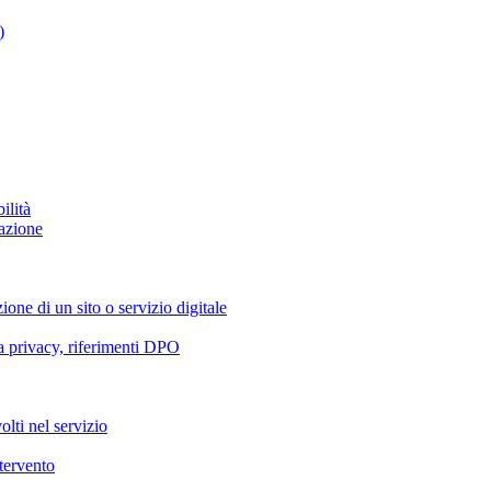
)
ilità
azione
ione di un sito o servizio digitale
va privacy, riferimenti DPO
olti nel servizio
ntervento