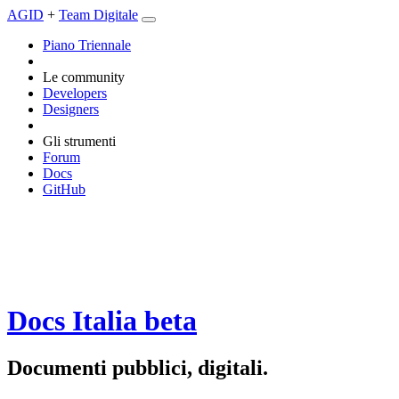
AGID
+
Team Digitale
Piano Triennale
Le community
Developers
Designers
Gli strumenti
Forum
Docs
GitHub
Docs Italia
beta
Documenti pubblici, digitali.