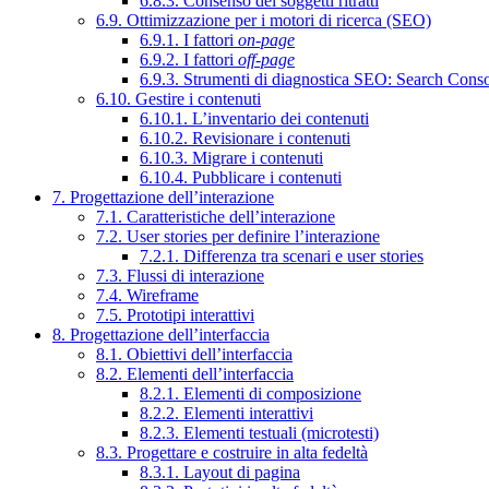
6.8.3. Consenso dei soggetti ritratti
6.9. Ottimizzazione per i motori di ricerca (SEO)
6.9.1. I fattori
on-page
6.9.2. I fattori
off-page
6.9.3. Strumenti di diagnostica SEO: Search Cons
6.10. Gestire i contenuti
6.10.1. L’inventario dei contenuti
6.10.2. Revisionare i contenuti
6.10.3. Migrare i contenuti
6.10.4. Pubblicare i contenuti
7. Progettazione dell’interazione
7.1. Caratteristiche dell’interazione
7.2. User stories per definire l’interazione
7.2.1. Differenza tra scenari e user stories
7.3. Flussi di interazione
7.4. Wireframe
7.5. Prototipi interattivi
8. Progettazione dell’interfaccia
8.1. Obiettivi dell’interfaccia
8.2. Elementi dell’interfaccia
8.2.1. Elementi di composizione
8.2.2. Elementi interattivi
8.2.3. Elementi testuali (microtesti)
8.3. Progettare e costruire in alta fedeltà
8.3.1. Layout di pagina