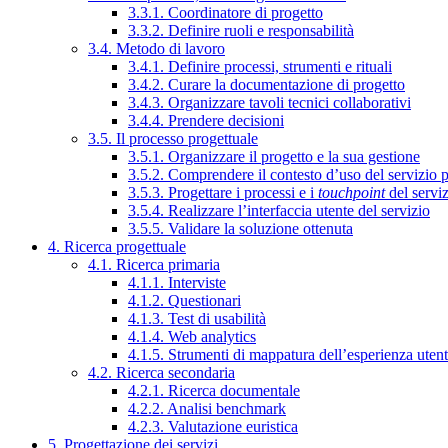
3.3.1. Coordinatore di progetto
3.3.2. Definire ruoli e responsabilità
3.4. Metodo di lavoro
3.4.1. Definire processi, strumenti e rituali
3.4.2. Curare la documentazione di progetto
3.4.3. Organizzare tavoli tecnici collaborativi
3.4.4. Prendere decisioni
3.5. Il processo progettuale
3.5.1. Organizzare il progetto e la sua gestione
3.5.2. Comprendere il contesto d’uso del servizio 
3.5.3. Progettare i processi e i
touchpoint
del servi
3.5.4. Realizzare l’interfaccia utente del servizio
3.5.5. Validare la soluzione ottenuta
4. Ricerca progettuale
4.1. Ricerca primaria
4.1.1. Interviste
4.1.2. Questionari
4.1.3. Test di usabilità
4.1.4. Web analytics
4.1.5. Strumenti di mappatura dell’esperienza uten
4.2. Ricerca secondaria
4.2.1. Ricerca documentale
4.2.2. Analisi benchmark
4.2.3. Valutazione euristica
5. Progettazione dei servizi