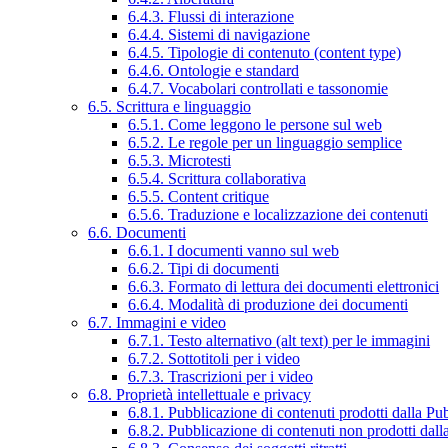
6.4.3. Flussi di interazione
6.4.4. Sistemi di navigazione
6.4.5. Tipologie di contenuto (content type)
6.4.6. Ontologie e standard
6.4.7. Vocabolari controllati e tassonomie
6.5. Scrittura e linguaggio
6.5.1. Come leggono le persone sul web
6.5.2. Le regole per un linguaggio semplice
6.5.3. Microtesti
6.5.4. Scrittura collaborativa
6.5.5. Content critique
6.5.6. Traduzione e localizzazione dei contenuti
6.6. Documenti
6.6.1. I documenti vanno sul web
6.6.2. Tipi di documenti
6.6.3. Formato di lettura dei documenti elettronici
6.6.4. Modalità di produzione dei documenti
6.7. Immagini e video
6.7.1. Testo alternativo (alt text) per le immagini
6.7.2. Sottotitoli per i video
6.7.3. Trascrizioni per i video
6.8. Proprietà intellettuale e privacy
6.8.1. Pubblicazione di contenuti prodotti dalla P
6.8.2. Pubblicazione di contenuti non prodotti dal