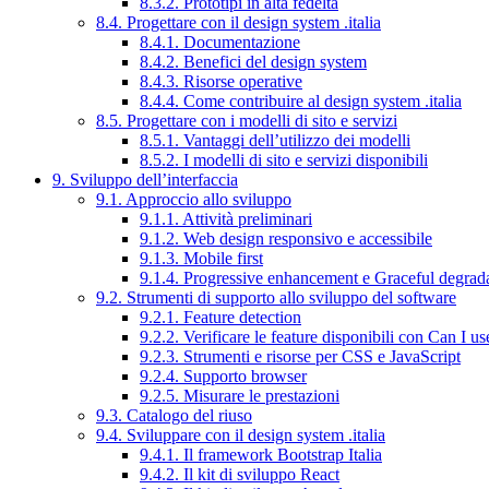
8.3.2. Prototipi in alta fedeltà
8.4. Progettare con il design system .italia
8.4.1. Documentazione
8.4.2. Benefici del design system
8.4.3. Risorse operative
8.4.4. Come contribuire al design system .italia
8.5. Progettare con i modelli di sito e servizi
8.5.1. Vantaggi dell’utilizzo dei modelli
8.5.2. I modelli di sito e servizi disponibili
9. Sviluppo dell’interfaccia
9.1. Approccio allo sviluppo
9.1.1. Attività preliminari
9.1.2. Web design responsivo e accessibile
9.1.3. Mobile first
9.1.4. Progressive enhancement e Graceful degrad
9.2. Strumenti di supporto allo sviluppo del software
9.2.1. Feature detection
9.2.2. Verificare le feature disponibili con Can I us
9.2.3. Strumenti e risorse per CSS e JavaScript
9.2.4. Supporto browser
9.2.5. Misurare le prestazioni
9.3. Catalogo del riuso
9.4. Sviluppare con il design system .italia
9.4.1. Il framework Bootstrap Italia
9.4.2. Il kit di sviluppo React