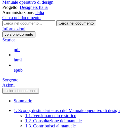
Manuale operativo di design
Progetto:
Designers Italia
Amministrazione:
italia
Cerca nel documento
Cerca nel documento
Informazioni
versione-corrente
Scarica
pdf
html
epub
Sorgente
Azioni
indice dei contenuti
Sommario
1. Scopo, destinatari e uso del Manuale operativo di design
1.1. Versionamento e storico
1.2. Consultazione del manuale
1.3. Contribuisci al manuale