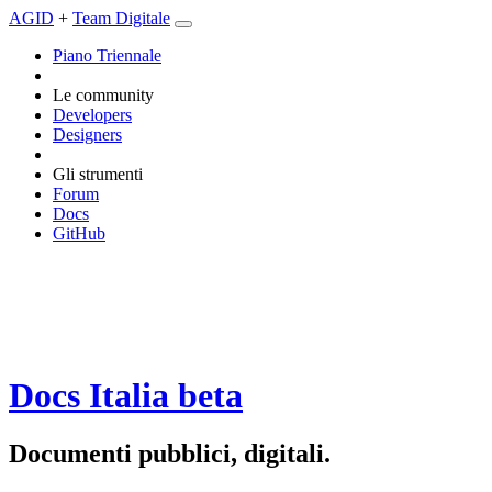
AGID
+
Team Digitale
Piano Triennale
Le community
Developers
Designers
Gli strumenti
Forum
Docs
GitHub
Docs Italia
beta
Documenti pubblici, digitali.