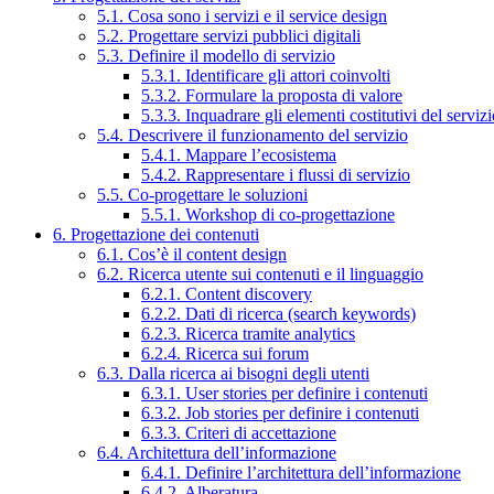
5.1. Cosa sono i servizi e il service design
5.2. Progettare servizi pubblici digitali
5.3. Definire il modello di servizio
5.3.1. Identificare gli attori coinvolti
5.3.2. Formulare la proposta di valore
5.3.3. Inquadrare gli elementi costitutivi del serviz
5.4. Descrivere il funzionamento del servizio
5.4.1. Mappare l’ecosistema
5.4.2. Rappresentare i flussi di servizio
5.5. Co-progettare le soluzioni
5.5.1. Workshop di co-progettazione
6. Progettazione dei contenuti
6.1. Cos’è il content design
6.2. Ricerca utente sui contenuti e il linguaggio
6.2.1. Content discovery
6.2.2. Dati di ricerca (search keywords)
6.2.3. Ricerca tramite analytics
6.2.4. Ricerca sui forum
6.3. Dalla ricerca ai bisogni degli utenti
6.3.1. User stories per definire i contenuti
6.3.2. Job stories per definire i contenuti
6.3.3. Criteri di accettazione
6.4. Architettura dell’informazione
6.4.1. Definire l’architettura dell’informazione
6.4.2. Alberatura