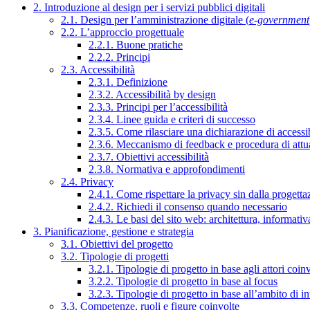
2. Introduzione al design per i servizi pubblici digitali
2.1. Design per l’amministrazione digitale (
e-government
2.2. L’approccio progettuale
2.2.1. Buone pratiche
2.2.2. Principi
2.3. Accessibilità
2.3.1. Definizione
2.3.2. Accessibilità by design
2.3.3. Principi per l’accessibilità
2.3.4. Linee guida e criteri di successo
2.3.5. Come rilasciare una dichiarazione di accessib
2.3.6. Meccanismo di feedback e procedura di attu
2.3.7. Obiettivi accessibilità
2.3.8. Normativa e approfondimenti
2.4. Privacy
2.4.1. Come rispettare la privacy sin dalla progettaz
2.4.2. Richiedi il consenso quando necessario
2.4.3. Le basi del sito web: architettura, informati
3. Pianificazione, gestione e strategia
3.1. Obiettivi del progetto
3.2. Tipologie di progetti
3.2.1. Tipologie di progetto in base agli attori coinv
3.2.2. Tipologie di progetto in base al focus
3.2.3. Tipologie di progetto in base all’ambito di i
3.3. Competenze, ruoli e figure coinvolte