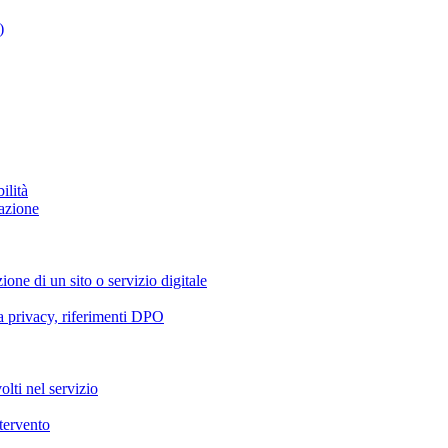
)
ilità
azione
ione di un sito o servizio digitale
va privacy, riferimenti DPO
olti nel servizio
ntervento