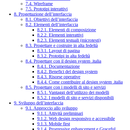
7.4. Wireframe
7.5. Prototipi interattivi
8. Progettazione dell’interfaccia
8.1. Obiettivi dell’interfaccia
8.2. Elementi dell’interfaccia
8.2.1. Elementi di composizione
8.2.2. Elementi interattivi
8.2.3. Elementi testuali (microtesti)
8.3. Progettare e costruire in alta fedeltà
8.3.1. Layout di pagina
8.3.2. Prototipi in alta fedeltà
8.4. Progettare con il design system .italia
8.4.1. Documentazione
8.4.2. Benefici del design system
8.4.3. Risorse operative
8.4.4. Come contribuire al design system .italia
8.5. Progettare con i modelli di sito e servizi
8.5.1. Vantaggi dell’utilizzo dei modelli
8.5.2. I modelli di sito e servizi disponibili
9. Sviluppo dell’interfaccia
9.1. Approccio allo sviluppo
9.1.1. Attività preliminari
9.1.2. Web design responsivo e accessibile
9.1.3. Mobile first
9.1.4. Progressive enhancement e Graceful