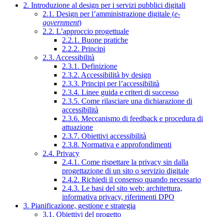
2. Introduzione al design per i servizi pubblici digitali
2.1. Design per l’amministrazione digitale (
e-
government
)
2.2. L’approccio progettuale
2.2.1. Buone pratiche
2.2.2. Principi
2.3. Accessibilità
2.3.1. Definizione
2.3.2. Accessibilità by design
2.3.3. Principi per l’accessibilità
2.3.4. Linee guida e criteri di successo
2.3.5. Come rilasciare una dichiarazione di
accessibilità
2.3.6. Meccanismo di feedback e procedura di
attuazione
2.3.7. Obiettivi accessibilità
2.3.8. Normativa e approfondimenti
2.4. Privacy
2.4.1. Come rispettare la privacy sin dalla
progettazione di un sito o servizio digitale
2.4.2. Richiedi il consenso quando necessario
2.4.3. Le basi del sito web: architettura,
informativa privacy, riferimenti DPO
3. Pianificazione, gestione e strategia
3.1. Obiettivi del progetto