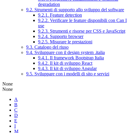
degradation
9.2. Strumenti di supporto allo sviluppo del software
9.2.1. Feature detection
9.2.2. Verificare le feature disponibili con Can I
use
9.2.3. Strumenti e risorse per CSS e JavaScript
9.2.4. Supporto browser
9.2.5. Misurare le prestazioni
9.3. Catalogo del riuso
9.4. Sviluppare con il design system .italia
9.4.1. Il framework Bootstrap Italia
9.4.2. Il kit di sviluppo React
9.4.3. Il kit di sviluppo Angular
9.5. Sviluppare con i modelli di sito e servizi
None
None
A
B
C
D
E
I
M