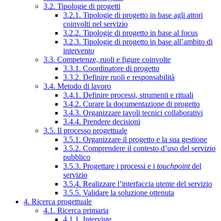
3.2. Tipologie di progetti
3.2.1. Tipologie di progetto in base agli attori
coinvolti nel servizio
3.2.2. Tipologie di progetto in base al focus
3.2.3. Tipologie di progetto in base all’ambito di
intervento
3.3. Competenze, ruoli e figure coinvolte
3.3.1. Coordinatore di progetto
3.3.2. Definire ruoli e responsabilità
3.4. Metodo di lavoro
3.4.1. Definire processi, strumenti e rituali
3.4.2. Curare la documentazione di progetto
3.4.3. Organizzare tavoli tecnici collaborativi
3.4.4. Prendere decisioni
3.5. Il processo progettuale
3.5.1. Organizzare il progetto e la sua gestione
3.5.2. Comprendere il contesto d’uso del servizio
pubblico
3.5.3. Progettare i processi e i
touchpoint
del
servizio
3.5.4. Realizzare l’interfaccia utente del servizio
3.5.5. Validare la soluzione ottenuta
4. Ricerca progettuale
4.1. Ricerca primaria
4.1.1. Interviste