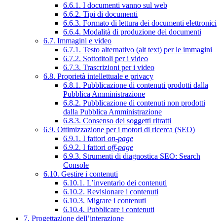
6.6.1. I documenti vanno sul web
6.6.2. Tipi di documenti
6.6.3. Formato di lettura dei documenti elettronici
6.6.4. Modalità di produzione dei documenti
6.7. Immagini e video
6.7.1. Testo alternativo (alt text) per le immagini
6.7.2. Sottotitoli per i video
6.7.3. Trascrizioni per i video
6.8. Proprietà intellettuale e privacy
6.8.1. Pubblicazione di contenuti prodotti dalla
Pubblica Amministrazione
6.8.2. Pubblicazione di contenuti non prodotti
dalla Pubblica Amministrazione
6.8.3. Consenso dei soggetti ritratti
6.9. Ottimizzazione per i motori di ricerca (SEO)
6.9.1. I fattori
on-page
6.9.2. I fattori
off-page
6.9.3. Strumenti di diagnostica SEO: Search
Console
6.10. Gestire i contenuti
6.10.1. L’inventario dei contenuti
6.10.2. Revisionare i contenuti
6.10.3. Migrare i contenuti
6.10.4. Pubblicare i contenuti
7. Progettazione dell’interazione