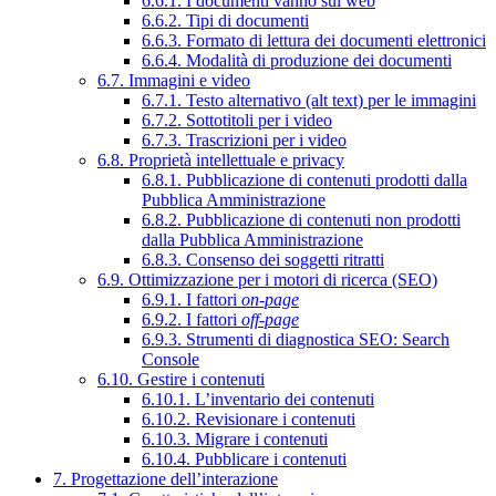
6.6.1. I documenti vanno sul web
6.6.2. Tipi di documenti
6.6.3. Formato di lettura dei documenti elettronici
6.6.4. Modalità di produzione dei documenti
6.7. Immagini e video
6.7.1. Testo alternativo (alt text) per le immagini
6.7.2. Sottotitoli per i video
6.7.3. Trascrizioni per i video
6.8. Proprietà intellettuale e privacy
6.8.1. Pubblicazione di contenuti prodotti dalla
Pubblica Amministrazione
6.8.2. Pubblicazione di contenuti non prodotti
dalla Pubblica Amministrazione
6.8.3. Consenso dei soggetti ritratti
6.9. Ottimizzazione per i motori di ricerca (SEO)
6.9.1. I fattori
on-page
6.9.2. I fattori
off-page
6.9.3. Strumenti di diagnostica SEO: Search
Console
6.10. Gestire i contenuti
6.10.1. L’inventario dei contenuti
6.10.2. Revisionare i contenuti
6.10.3. Migrare i contenuti
6.10.4. Pubblicare i contenuti
7. Progettazione dell’interazione