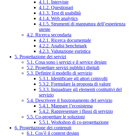
4.1.1. Interviste
4.1.2. Questionari
4.1.3. Test di usabilità
4.1.4. Web analytics
4.1.5. Strumenti di mappatura dell’esperienza
utente
4.2. Ricerca secondaria
4.2.1. Ricerca documentale
4.2.2. Analisi benchmark
4.2.3. Valutazione euristica
5. Progettazione dei servizi
5.1. Cosa sono i servizi e il service design
5.2. Progettare servizi pubblici digitali
5.3. Definire il modello di servizio
5.3.1. Identificare gli attori coinvolti
5.3.2. Formulare la proposta di valore
5.3.3. Inquadrare gli elementi costitutivi del
servizio
5.4. Descrivere il funzionamento del servizio
5.4.1. Mappare l’ecosistema
5.4.2. Rappresentare i flussi di servizio
5.5. Co-progettare le soluzioni
5.5.1. Workshop di co-progettazione
6. Progettazione dei contenuti
6.1. Cos’è il content design