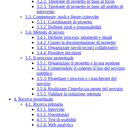
3.2.2. Tipologie di progetto in base al focus
3.2.3. Tipologie di progetto in base all’ambito di
intervento
3.3. Competenze, ruoli e figure coinvolte
3.3.1. Coordinatore di progetto
3.3.2. Definire ruoli e responsabilità
3.4. Metodo di lavoro
3.4.1. Definire processi, strumenti e rituali
3.4.2. Curare la documentazione di progetto
3.4.3. Organizzare tavoli tecnici collaborativi
3.4.4. Prendere decisioni
3.5. Il processo progettuale
3.5.1. Organizzare il progetto e la sua gestione
3.5.2. Comprendere il contesto d’uso del servizio
pubblico
3.5.3. Progettare i processi e i
touchpoint
del
servizio
3.5.4. Realizzare l’interfaccia utente del servizio
3.5.5. Validare la soluzione ottenuta
4. Ricerca progettuale
4.1. Ricerca primaria
4.1.1. Interviste
4.1.2. Questionari
4.1.3. Test di usabilità
4.1.4. Web analytics