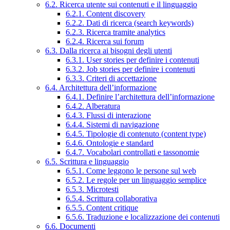
6.2. Ricerca utente sui contenuti e il linguaggio
6.2.1. Content discovery
6.2.2. Dati di ricerca (search keywords)
6.2.3. Ricerca tramite analytics
6.2.4. Ricerca sui forum
6.3. Dalla ricerca ai bisogni degli utenti
6.3.1. User stories per definire i contenuti
6.3.2. Job stories per definire i contenuti
6.3.3. Criteri di accettazione
6.4. Architettura dell’informazione
6.4.1. Definire l’architettura dell’informazione
6.4.2. Alberatura
6.4.3. Flussi di interazione
6.4.4. Sistemi di navigazione
6.4.5. Tipologie di contenuto (content type)
6.4.6. Ontologie e standard
6.4.7. Vocabolari controllati e tassonomie
6.5. Scrittura e linguaggio
6.5.1. Come leggono le persone sul web
6.5.2. Le regole per un linguaggio semplice
6.5.3. Microtesti
6.5.4. Scrittura collaborativa
6.5.5. Content critique
6.5.6. Traduzione e localizzazione dei contenuti
6.6. Documenti