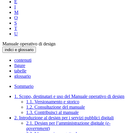
E
I
M
O
S
T
U
Manuale operativo di design
indici e glossario
contenuti
figure
tabelle
glossario
Sommario
1. Scopo, destinatari e uso del Manuale operativo di design
1.1. Versionamento e storico
1.2. Consultazione del manuale
1.3. Contribuisci al manuale
2. Introduzione al design per i servizi pubblici digitali
2.1. Design per l’amministrazione digitale (
e-
government
)