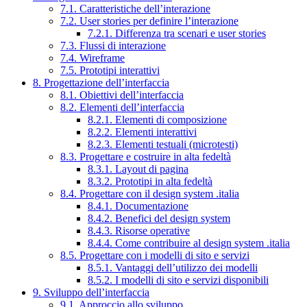
7.1. Caratteristiche dell’interazione
7.2. User stories per definire l’interazione
7.2.1. Differenza tra scenari e user stories
7.3. Flussi di interazione
7.4. Wireframe
7.5. Prototipi interattivi
8. Progettazione dell’interfaccia
8.1. Obiettivi dell’interfaccia
8.2. Elementi dell’interfaccia
8.2.1. Elementi di composizione
8.2.2. Elementi interattivi
8.2.3. Elementi testuali (microtesti)
8.3. Progettare e costruire in alta fedeltà
8.3.1. Layout di pagina
8.3.2. Prototipi in alta fedeltà
8.4. Progettare con il design system .italia
8.4.1. Documentazione
8.4.2. Benefici del design system
8.4.3. Risorse operative
8.4.4. Come contribuire al design system .italia
8.5. Progettare con i modelli di sito e servizi
8.5.1. Vantaggi dell’utilizzo dei modelli
8.5.2. I modelli di sito e servizi disponibili
9. Sviluppo dell’interfaccia
9.1. Approccio allo sviluppo