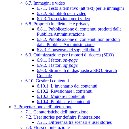
6.7. Immagini e video
6.7.1. Testo alternativo (alt text) per le immagini
6.7.2. Sottotitoli per i video
6.7.3. Trascrizioni per i video
6.8. Proprietà intellettuale e privacy
6.8.1. Pubblicazione di contenuti prodotti dalla
Pubblica Amministrazione
6.8.2. Pubblicazione di contenuti non prodotti
dalla Pubblica Amministrazione
6.8.3. Consenso dei soggetti ritratti
6.9. Ottimizzazione per i motori di ricerca (SEO)
6.9.1. I fattori
on-page
6.9.2. I fattori
off-page
6.9.3. Strumenti di diagnostica SEO: Search
Console
6.10. Gestire i contenuti
6.10.1. L’inventario dei contenuti
6.10.2. Revisionare i contenuti
6.10.3. Migrare i contenuti
6.10.4. Pubblicare i contenuti
7. Progettazione dell’interazione
7.1. Caratteristiche dell’interazione
7.2. User stories per definire l’interazione
7.2.1. Differenza tra scenari e user stories
7.3. Flussi di interazione