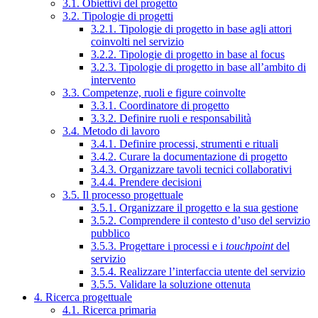
3.1. Obiettivi del progetto
3.2. Tipologie di progetti
3.2.1. Tipologie di progetto in base agli attori
coinvolti nel servizio
3.2.2. Tipologie di progetto in base al focus
3.2.3. Tipologie di progetto in base all’ambito di
intervento
3.3. Competenze, ruoli e figure coinvolte
3.3.1. Coordinatore di progetto
3.3.2. Definire ruoli e responsabilità
3.4. Metodo di lavoro
3.4.1. Definire processi, strumenti e rituali
3.4.2. Curare la documentazione di progetto
3.4.3. Organizzare tavoli tecnici collaborativi
3.4.4. Prendere decisioni
3.5. Il processo progettuale
3.5.1. Organizzare il progetto e la sua gestione
3.5.2. Comprendere il contesto d’uso del servizio
pubblico
3.5.3. Progettare i processi e i
touchpoint
del
servizio
3.5.4. Realizzare l’interfaccia utente del servizio
3.5.5. Validare la soluzione ottenuta
4. Ricerca progettuale
4.1. Ricerca primaria