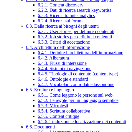
6.2.1. Content discovery
6.2.2. Dati di ricerca (search keywords)
6.2.3. Ricerca tramite analytics
6.2.4. Ricerca sui forum
6.3. Dalla ricerca ai bisogni degli utenti
6.3.1. User stories per definire i contenuti
6.3.2. Job stories per definire i contenuti
6.3.3. Criteri di accettazione
6.4. Architettura dell’informazione
6.4.1. Definire l’architettura dell’informazione
6.4.2. Alberatura
6.4.3. Flussi di interazione
6.4.4. Sistemi di navigazione
6.4.5. Tipologie di contenuto (content type)
6.4.6. Ontologie e standard
6.4.7. Vocabolari controllati e tassonomie
6.5. Scrittura e linguaggio
6.5.1. Come leggono le persone sul web
6.5.2. Le regole per un linguaggio semplice
6.5.3. Microtesti
6.5.4. Scrittura collaborativa
6.5.5. Content critique
6.5.6. Traduzione e localizzazione dei contenuti
6.6. Documenti