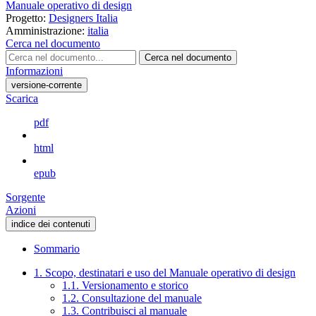
Manuale operativo di design
Progetto:
Designers Italia
Amministrazione:
italia
Cerca nel documento
Cerca nel documento
Informazioni
versione-corrente
Scarica
pdf
html
epub
Sorgente
Azioni
indice dei contenuti
Sommario
1. Scopo, destinatari e uso del Manuale operativo di design
1.1. Versionamento e storico
1.2. Consultazione del manuale
1.3. Contribuisci al manuale