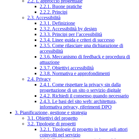
2.2. L’approccio progettuale
2.2.1. Buone pratiche
2.2.2. Principi
2.3. Accessibilità
2.3.1. Definizione
2.3.2. Accessibilità by design
2.3.3. Principi per l’accessibilità
2.3.4. Linee guida e criteri di successo
2.3.5. Come rilasciare una dichiarazione di
accessibilità
2.3.6. Meccanismo di feedback e procedura di
attuazione
2.3.7. Obiettivi accessibilità
2.3.8. Normativa e approfondimenti
2.4. Privacy
2.4.1. Come rispettare la privacy sin dalla
progettazione di un sito o servizio digitale
2.4.2. Richiedi il consenso quando necessario
2.4.3. Le basi del sito web: architettura,
informativa privacy, riferimenti DPO
3. Pianificazione, gestione e strategia
3.1. Obiettivi del progetto
3.2. Tipologie di progetti
3.2.1. Tipologie di progetto in base agli attori
coinvolti nel servizio