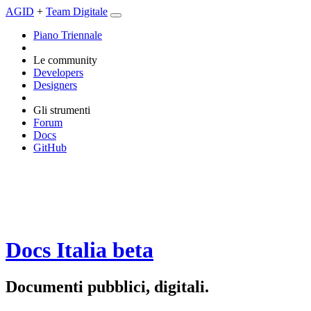
AGID
+
Team Digitale
Piano Triennale
Le community
Developers
Designers
Gli strumenti
Forum
Docs
GitHub
Docs Italia
beta
Documenti pubblici, digitali.