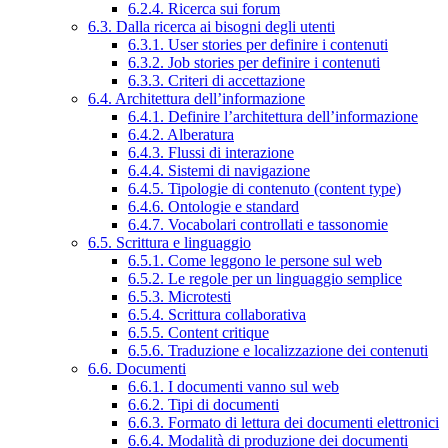
6.2.4. Ricerca sui forum
6.3. Dalla ricerca ai bisogni degli utenti
6.3.1. User stories per definire i contenuti
6.3.2. Job stories per definire i contenuti
6.3.3. Criteri di accettazione
6.4. Architettura dell’informazione
6.4.1. Definire l’architettura dell’informazione
6.4.2. Alberatura
6.4.3. Flussi di interazione
6.4.4. Sistemi di navigazione
6.4.5. Tipologie di contenuto (content type)
6.4.6. Ontologie e standard
6.4.7. Vocabolari controllati e tassonomie
6.5. Scrittura e linguaggio
6.5.1. Come leggono le persone sul web
6.5.2. Le regole per un linguaggio semplice
6.5.3. Microtesti
6.5.4. Scrittura collaborativa
6.5.5. Content critique
6.5.6. Traduzione e localizzazione dei contenuti
6.6. Documenti
6.6.1. I documenti vanno sul web
6.6.2. Tipi di documenti
6.6.3. Formato di lettura dei documenti elettronici
6.6.4. Modalità di produzione dei documenti