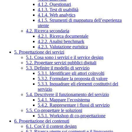
4.1.2. Questionari
4.1.3. Test di usabilità
4.1.4. Web analytics
4.1.5. Strumenti di mappatura dell’esperienza
utente
4.2. Ricerca secondaria
4.2.1. Ricerca documentale
4.2.2. Analisi benchmark
4.2.3. Valutazione euristica
5. Progettazione dei servizi
5.1. Cosa sono i servizi e il service design
5.2. Progettare servizi pubblici digitali
5.3. Definire il modello di servizio
5.3.1. Identificare gli attori coinvolti
5.3.2. Formulare la proposta di valore
5.3.3. Inquadrare gli elementi costitutivi del
servizio
5.4. Descrivere il funzionamento del servizio
5.4.1. Mappare l’ecosistema
5.4.2. Rappresentare i flussi di servizio
5.5. Co-progettare le soluzioni
5.5.1. Workshop di co-progettazione
6. Progettazione dei contenuti
6.1. Cos’è il content design
6.2. Ricerca utente sui contenuti e il linguaggio