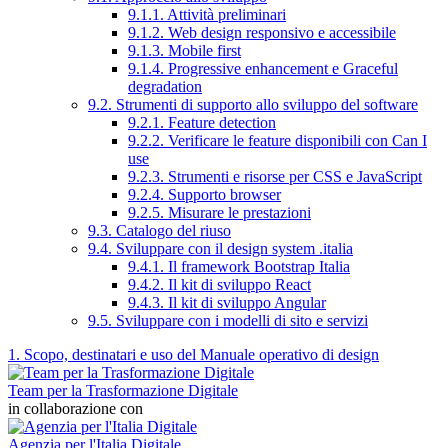
9.1.1. Attività preliminari
9.1.2. Web design responsivo e accessibile
9.1.3. Mobile first
9.1.4. Progressive enhancement e Graceful
degradation
9.2. Strumenti di supporto allo sviluppo del software
9.2.1. Feature detection
9.2.2. Verificare le feature disponibili con Can I
use
9.2.3. Strumenti e risorse per CSS e JavaScript
9.2.4. Supporto browser
9.2.5. Misurare le prestazioni
9.3. Catalogo del riuso
9.4. Sviluppare con il design system .italia
9.4.1. Il framework Bootstrap Italia
9.4.2. Il kit di sviluppo React
9.4.3. Il kit di sviluppo Angular
9.5. Sviluppare con i modelli di sito e servizi
1. Scopo, destinatari e uso del Manuale operativo di design
Team per la Trasformazione Digitale
in collaborazione con
Agenzia per l'Italia Digitale