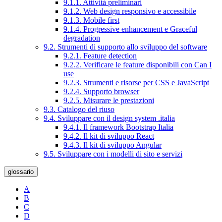
9.1.1. Attività preliminari
9.1.2. Web design responsivo e accessibile
9.1.3. Mobile first
9.1.4. Progressive enhancement e Graceful
degradation
9.2. Strumenti di supporto allo sviluppo del software
9.2.1. Feature detection
9.2.2. Verificare le feature disponibili con Can I
use
9.2.3. Strumenti e risorse per CSS e JavaScript
9.2.4. Supporto browser
9.2.5. Misurare le prestazioni
9.3. Catalogo del riuso
9.4. Sviluppare con il design system .italia
9.4.1. Il framework Bootstrap Italia
9.4.2. Il kit di sviluppo React
9.4.3. Il kit di sviluppo Angular
9.5. Sviluppare con i modelli di sito e servizi
glossario
A
B
C
D