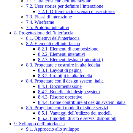
7.1. Caratteristiche dell’interazione
7.2. User stories per definire l’interazione
7.2.1. Differenza tra scenari e user stories
7.3. Flussi di interazione
7.4. Wireframe
7.5. Prototipi interattivi
8. Progettazione dell’interfaccia
8.1. Obiettivi dell’interfaccia
8.2. Elementi dell’interfaccia
8.2.1. Elementi di composizione
8.2.2. Elementi interattivi
8.2.3. Elementi testuali (microtesti)
8.3. Progettare e costruire in alta fedeltà
8.3.1. Layout di pagina
8.3.2. Prototipi in alta fedeltà
8.4. Progettare con il design system .italia
8.4.1. Documentazione
8.4.2. Benefici del design system
8.4.3. Risorse operative
8.4.4. Come contribuire al design system .italia
8.5. Progettare con i modelli di sito e servizi
8.5.1. Vantaggi dell’utilizzo dei modelli
8.5.2. I modelli di sito e servizi disponibili
9. Sviluppo dell’interfaccia
9.1. Approccio allo sviluppo