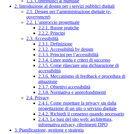
1.3. Contribuisci al manuale
2. Introduzione al design per i servizi pubblici digitali
2.1. Design per l’amministrazione digitale (
e-
government
)
2.2. L’approccio progettuale
2.2.1. Buone pratiche
2.2.2. Principi
2.3. Accessibilità
2.3.1. Definizione
2.3.2. Accessibilità by design
2.3.3. Principi per l’accessibilità
2.3.4. Linee guida e criteri di successo
2.3.5. Come rilasciare una dichiarazione di
accessibilità
2.3.6. Meccanismo di feedback e procedura di
attuazione
2.3.7. Obiettivi accessibilità
2.3.8. Normativa e approfondimenti
2.4. Privacy
2.4.1. Come rispettare la privacy sin dalla
progettazione di un sito o servizio digitale
2.4.2. Richiedi il consenso quando necessario
2.4.3. Le basi del sito web: architettura,
informativa privacy, riferimenti DPO
3. Pianificazione, gestione e strategia