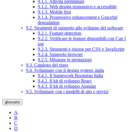
9.1.1. Attività preliminari
9.1.2. Web design responsivo e accessibile
9.1.3. Mobile first
9.1.4. Progressive enhancement e Graceful
degradation
9.2. Strumenti di supporto allo sviluppo del software
9.2.1. Feature detection
9.2.2. Verificare le feature disponibili con Can I
use
9.2.3. Strumenti e risorse per CSS e JavaScript
9.2.4. Supporto browser
9.2.5. Misurare le prestazioni
9.3. Catalogo del riuso
9.4. Sviluppare con il design system .italia
9.4.1. Il framework Bootstrap Italia
9.4.2. Il kit di sviluppo React
9.4.3. Il kit di sviluppo Angular
9.5. Sviluppare con i modelli di sito e servizi
glossario
A
B
C
D