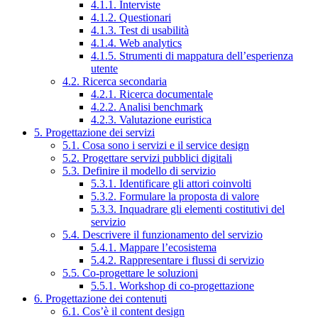
4.1.1. Interviste
4.1.2. Questionari
4.1.3. Test di usabilità
4.1.4. Web analytics
4.1.5. Strumenti di mappatura dell’esperienza
utente
4.2. Ricerca secondaria
4.2.1. Ricerca documentale
4.2.2. Analisi benchmark
4.2.3. Valutazione euristica
5. Progettazione dei servizi
5.1. Cosa sono i servizi e il service design
5.2. Progettare servizi pubblici digitali
5.3. Definire il modello di servizio
5.3.1. Identificare gli attori coinvolti
5.3.2. Formulare la proposta di valore
5.3.3. Inquadrare gli elementi costitutivi del
servizio
5.4. Descrivere il funzionamento del servizio
5.4.1. Mappare l’ecosistema
5.4.2. Rappresentare i flussi di servizio
5.5. Co-progettare le soluzioni
5.5.1. Workshop di co-progettazione
6. Progettazione dei contenuti
6.1. Cos’è il content design