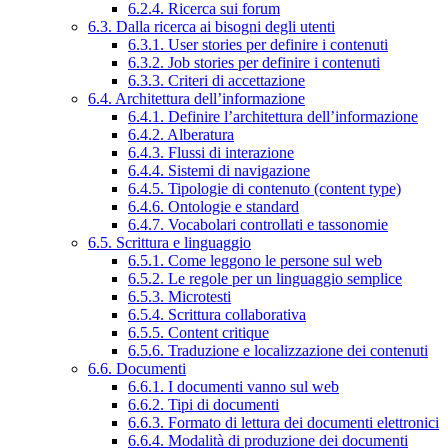
6.2.4. Ricerca sui forum
6.3. Dalla ricerca ai bisogni degli utenti
6.3.1. User stories per definire i contenuti
6.3.2. Job stories per definire i contenuti
6.3.3. Criteri di accettazione
6.4. Architettura dell’informazione
6.4.1. Definire l’architettura dell’informazione
6.4.2. Alberatura
6.4.3. Flussi di interazione
6.4.4. Sistemi di navigazione
6.4.5. Tipologie di contenuto (content type)
6.4.6. Ontologie e standard
6.4.7. Vocabolari controllati e tassonomie
6.5. Scrittura e linguaggio
6.5.1. Come leggono le persone sul web
6.5.2. Le regole per un linguaggio semplice
6.5.3. Microtesti
6.5.4. Scrittura collaborativa
6.5.5. Content critique
6.5.6. Traduzione e localizzazione dei contenuti
6.6. Documenti
6.6.1. I documenti vanno sul web
6.6.2. Tipi di documenti
6.6.3. Formato di lettura dei documenti elettronici
6.6.4. Modalità di produzione dei documenti