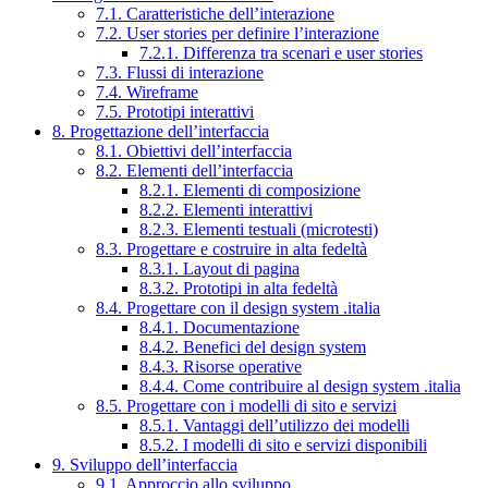
7.1. Caratteristiche dell’interazione
7.2. User stories per definire l’interazione
7.2.1. Differenza tra scenari e user stories
7.3. Flussi di interazione
7.4. Wireframe
7.5. Prototipi interattivi
8. Progettazione dell’interfaccia
8.1. Obiettivi dell’interfaccia
8.2. Elementi dell’interfaccia
8.2.1. Elementi di composizione
8.2.2. Elementi interattivi
8.2.3. Elementi testuali (microtesti)
8.3. Progettare e costruire in alta fedeltà
8.3.1. Layout di pagina
8.3.2. Prototipi in alta fedeltà
8.4. Progettare con il design system .italia
8.4.1. Documentazione
8.4.2. Benefici del design system
8.4.3. Risorse operative
8.4.4. Come contribuire al design system .italia
8.5. Progettare con i modelli di sito e servizi
8.5.1. Vantaggi dell’utilizzo dei modelli
8.5.2. I modelli di sito e servizi disponibili
9. Sviluppo dell’interfaccia
9.1. Approccio allo sviluppo