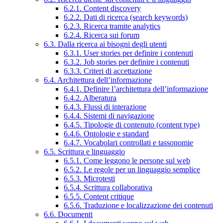
6.2.1. Content discovery
6.2.2. Dati di ricerca (search keywords)
6.2.3. Ricerca tramite analytics
6.2.4. Ricerca sui forum
6.3. Dalla ricerca ai bisogni degli utenti
6.3.1. User stories per definire i contenuti
6.3.2. Job stories per definire i contenuti
6.3.3. Criteri di accettazione
6.4. Architettura dell’informazione
6.4.1. Definire l’architettura dell’informazione
6.4.2. Alberatura
6.4.3. Flussi di interazione
6.4.4. Sistemi di navigazione
6.4.5. Tipologie di contenuto (content type)
6.4.6. Ontologie e standard
6.4.7. Vocabolari controllati e tassonomie
6.5. Scrittura e linguaggio
6.5.1. Come leggono le persone sul web
6.5.2. Le regole per un linguaggio semplice
6.5.3. Microtesti
6.5.4. Scrittura collaborativa
6.5.5. Content critique
6.5.6. Traduzione e localizzazione dei contenuti
6.6. Documenti