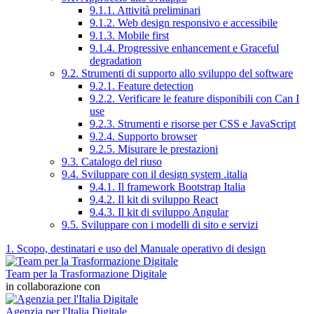
9.1.1. Attività preliminari
9.1.2. Web design responsivo e accessibile
9.1.3. Mobile first
9.1.4. Progressive enhancement e Graceful
degradation
9.2. Strumenti di supporto allo sviluppo del software
9.2.1. Feature detection
9.2.2. Verificare le feature disponibili con Can I
use
9.2.3. Strumenti e risorse per CSS e JavaScript
9.2.4. Supporto browser
9.2.5. Misurare le prestazioni
9.3. Catalogo del riuso
9.4. Sviluppare con il design system .italia
9.4.1. Il framework Bootstrap Italia
9.4.2. Il kit di sviluppo React
9.4.3. Il kit di sviluppo Angular
9.5. Sviluppare con i modelli di sito e servizi
1. Scopo, destinatari e uso del Manuale operativo di design
Team per la Trasformazione Digitale
in collaborazione con
Agenzia per l'Italia Digitale