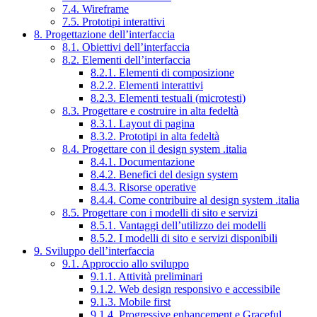
7.4. Wireframe
7.5. Prototipi interattivi
8. Progettazione dell’interfaccia
8.1. Obiettivi dell’interfaccia
8.2. Elementi dell’interfaccia
8.2.1. Elementi di composizione
8.2.2. Elementi interattivi
8.2.3. Elementi testuali (microtesti)
8.3. Progettare e costruire in alta fedeltà
8.3.1. Layout di pagina
8.3.2. Prototipi in alta fedeltà
8.4. Progettare con il design system .italia
8.4.1. Documentazione
8.4.2. Benefici del design system
8.4.3. Risorse operative
8.4.4. Come contribuire al design system .italia
8.5. Progettare con i modelli di sito e servizi
8.5.1. Vantaggi dell’utilizzo dei modelli
8.5.2. I modelli di sito e servizi disponibili
9. Sviluppo dell’interfaccia
9.1. Approccio allo sviluppo
9.1.1. Attività preliminari
9.1.2. Web design responsivo e accessibile
9.1.3. Mobile first
9.1.4. Progressive enhancement e Graceful