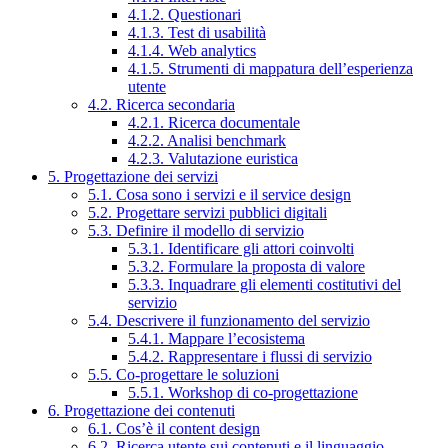
4.1.2. Questionari
4.1.3. Test di usabilità
4.1.4. Web analytics
4.1.5. Strumenti di mappatura dell’esperienza
utente
4.2. Ricerca secondaria
4.2.1. Ricerca documentale
4.2.2. Analisi benchmark
4.2.3. Valutazione euristica
5. Progettazione dei servizi
5.1. Cosa sono i servizi e il service design
5.2. Progettare servizi pubblici digitali
5.3. Definire il modello di servizio
5.3.1. Identificare gli attori coinvolti
5.3.2. Formulare la proposta di valore
5.3.3. Inquadrare gli elementi costitutivi del
servizio
5.4. Descrivere il funzionamento del servizio
5.4.1. Mappare l’ecosistema
5.4.2. Rappresentare i flussi di servizio
5.5. Co-progettare le soluzioni
5.5.1. Workshop di co-progettazione
6. Progettazione dei contenuti
6.1. Cos’è il content design
6.2. Ricerca utente sui contenuti e il linguaggio