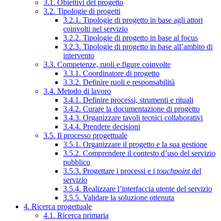
3.1. Obiettivi del progetto
3.2. Tipologie di progetti
3.2.1. Tipologie di progetto in base agli attori
coinvolti nel servizio
3.2.2. Tipologie di progetto in base al focus
3.2.3. Tipologie di progetto in base all’ambito di
intervento
3.3. Competenze, ruoli e figure coinvolte
3.3.1. Coordinatore di progetto
3.3.2. Definire ruoli e responsabilità
3.4. Metodo di lavoro
3.4.1. Definire processi, strumenti e rituali
3.4.2. Curare la documentazione di progetto
3.4.3. Organizzare tavoli tecnici collaborativi
3.4.4. Prendere decisioni
3.5. Il processo progettuale
3.5.1. Organizzare il progetto e la sua gestione
3.5.2. Comprendere il contesto d’uso del servizio
pubblico
3.5.3. Progettare i processi e i
touchpoint
del
servizio
3.5.4. Realizzare l’interfaccia utente del servizio
3.5.5. Validare la soluzione ottenuta
4. Ricerca progettuale
4.1. Ricerca primaria