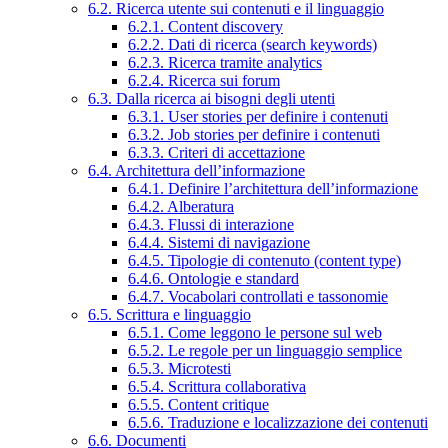
6.2. Ricerca utente sui contenuti e il linguaggio
6.2.1. Content discovery
6.2.2. Dati di ricerca (search keywords)
6.2.3. Ricerca tramite analytics
6.2.4. Ricerca sui forum
6.3. Dalla ricerca ai bisogni degli utenti
6.3.1. User stories per definire i contenuti
6.3.2. Job stories per definire i contenuti
6.3.3. Criteri di accettazione
6.4. Architettura dell’informazione
6.4.1. Definire l’architettura dell’informazione
6.4.2. Alberatura
6.4.3. Flussi di interazione
6.4.4. Sistemi di navigazione
6.4.5. Tipologie di contenuto (content type)
6.4.6. Ontologie e standard
6.4.7. Vocabolari controllati e tassonomie
6.5. Scrittura e linguaggio
6.5.1. Come leggono le persone sul web
6.5.2. Le regole per un linguaggio semplice
6.5.3. Microtesti
6.5.4. Scrittura collaborativa
6.5.5. Content critique
6.5.6. Traduzione e localizzazione dei contenuti
6.6. Documenti