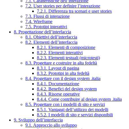
7.1. Caratteristiche dell’interazione
7.2. User stories per definire l’interazione
7.2.1. Differenza tra scenari e user stories
7.3. Flussi di interazione
7.4. Wireframe
7.5. Prototipi interattivi
8. Progettazione dell’interfaccia
8.1. Obiettivi dell’interfaccia
8.2. Elementi dell’interfaccia
8.2.1. Elementi di composizione
8.2.2. Elementi interattivi
8.2.3. Elementi testuali (microtesti)
8.3. Progettare e costruire in alta fedeltà
8.3.1. Layout di pagina
8.3.2. Prototipi in alta fedeltà
8.4. Progettare con il design system .italia
8.4.1. Documentazione
8.4.2. Benefici del design system
8.4.3. Risorse operative
8.4.4. Come contribuire al design system .italia
8.5. Progettare con i modelli di sito e servizi
8.5.1. Vantaggi dell’utilizzo dei modelli
8.5.2. I modelli di sito e servizi disponibili
9. Sviluppo dell’interfaccia
9.1. Approccio allo sviluppo