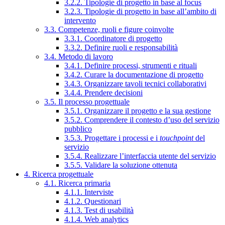
3.2.2. Tipologie di progetto in base al focus
3.2.3. Tipologie di progetto in base all’ambito di
intervento
3.3. Competenze, ruoli e figure coinvolte
3.3.1. Coordinatore di progetto
3.3.2. Definire ruoli e responsabilità
3.4. Metodo di lavoro
3.4.1. Definire processi, strumenti e rituali
3.4.2. Curare la documentazione di progetto
3.4.3. Organizzare tavoli tecnici collaborativi
3.4.4. Prendere decisioni
3.5. Il processo progettuale
3.5.1. Organizzare il progetto e la sua gestione
3.5.2. Comprendere il contesto d’uso del servizio
pubblico
3.5.3. Progettare i processi e i
touchpoint
del
servizio
3.5.4. Realizzare l’interfaccia utente del servizio
3.5.5. Validare la soluzione ottenuta
4. Ricerca progettuale
4.1. Ricerca primaria
4.1.1. Interviste
4.1.2. Questionari
4.1.3. Test di usabilità
4.1.4. Web analytics