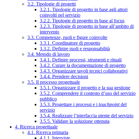
3.2. Tipologie di progetti
3.2.1. Tipologie di progetto in base agli attori
coinvolti nel servizio
3.2.2. Tipologie di progetto in base al focus
3.2.3. Tipologie di progetto in base all’ambito di
intervento
3.3. Competenze, ruoli e figure coinvolte
3.3.1. Coordinatore di progetto
3.3.2. Definire ruoli e responsabilità
3.4. Metodo di lavoro
3.4.1. Definire processi, strumenti e rituali
3.4.2. Curare la documentazione di progetto
3.4.3. Organizzare tavoli tecnici collaborativi
3.4.4. Prendere decisioni
3.5. Il processo progettuale
3.5.1. Organizzare il progetto e la sua gestione
3.5.2. Comprendere il contesto d’uso del servizio
pubblico
3.5.3. Progettare i processi e i
touchpoint
del
servizio
3.5.4. Realizzare l’interfaccia utente del servizio
3.5.5. Validare la soluzione ottenuta
4. Ricerca progettuale
4.1. Ricerca primaria
4.1.1. Interviste