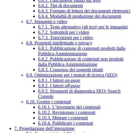
6.6.1. I documenti vanno sul web
6.6.2. Tipi di documenti
6.6.3. Formato di lettura dei documenti elettronici
6.6.4. Modalità di produzione dei documenti
6.7. Immagini e video
6.7.1. Testo alternativo (alt text) per le immagini
6.7.2. Sottotitoli per i video
6.7.3. Trascrizioni per i video
6.8. Proprietà intellettuale e privacy
6.8.1. Pubblicazione di contenuti prodotti dalla
Pubblica Amministrazione
6.8.2. Pubblicazione di contenuti non prodotti
dalla Pubblica Amministrazione
6.8.3. Consenso dei soggetti ritratti
6.9. Ottimizzazione per i motori di ricerca (SEO)
6.9.1. I fattori
on-page
6.9.2. I fattori
off-page
6.9.3. Strumenti di diagnostica SEO: Search
Console
6.10. Gestire i contenuti
6.10.1. L’inventario dei contenuti
6.10.2. Revisionare i contenuti
6.10.3. Migrare i contenuti
6.10.4. Pubblicare i contenuti
7. Progettazione dell’interazione