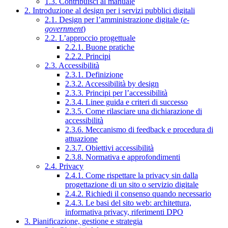
1.3. Contribuisci al manuale
2. Introduzione al design per i servizi pubblici digitali
2.1. Design per l’amministrazione digitale (
e-
government
)
2.2. L’approccio progettuale
2.2.1. Buone pratiche
2.2.2. Principi
2.3. Accessibilità
2.3.1. Definizione
2.3.2. Accessibilità by design
2.3.3. Principi per l’accessibilità
2.3.4. Linee guida e criteri di successo
2.3.5. Come rilasciare una dichiarazione di
accessibilità
2.3.6. Meccanismo di feedback e procedura di
attuazione
2.3.7. Obiettivi accessibilità
2.3.8. Normativa e approfondimenti
2.4. Privacy
2.4.1. Come rispettare la privacy sin dalla
progettazione di un sito o servizio digitale
2.4.2. Richiedi il consenso quando necessario
2.4.3. Le basi del sito web: architettura,
informativa privacy, riferimenti DPO
3. Pianificazione, gestione e strategia