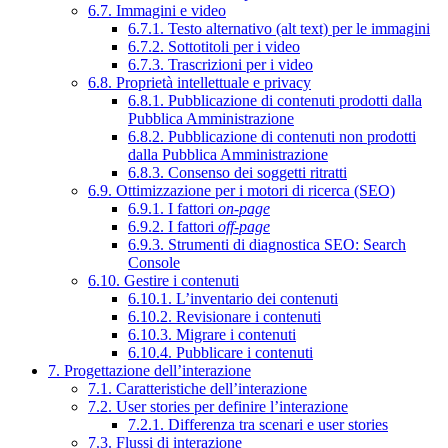
6.7. Immagini e video
6.7.1. Testo alternativo (alt text) per le immagini
6.7.2. Sottotitoli per i video
6.7.3. Trascrizioni per i video
6.8. Proprietà intellettuale e privacy
6.8.1. Pubblicazione di contenuti prodotti dalla
Pubblica Amministrazione
6.8.2. Pubblicazione di contenuti non prodotti
dalla Pubblica Amministrazione
6.8.3. Consenso dei soggetti ritratti
6.9. Ottimizzazione per i motori di ricerca (SEO)
6.9.1. I fattori
on-page
6.9.2. I fattori
off-page
6.9.3. Strumenti di diagnostica SEO: Search
Console
6.10. Gestire i contenuti
6.10.1. L’inventario dei contenuti
6.10.2. Revisionare i contenuti
6.10.3. Migrare i contenuti
6.10.4. Pubblicare i contenuti
7. Progettazione dell’interazione
7.1. Caratteristiche dell’interazione
7.2. User stories per definire l’interazione
7.2.1. Differenza tra scenari e user stories
7.3. Flussi di interazione