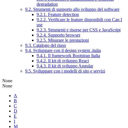
degradation
9.2. Strumenti di supporto allo sviluppo del software
9.2.1. Feature detection
9.2.2. Verificare le feature disponibili con Can I
use
9.2.3. Strumenti e risorse per CSS e JavaScript
9.2.4. Supporto browser
9.2.5. Misurare le prestazioni
9.3. Catalogo del riuso
9.4. Sviluppare con il design system .italia
9.4.1. Il framework Bootstrap Italia
9.4.2. Il kit di sviluppo React
9.4.3. Il kit di sviluppo Angular
9.5. Sviluppare con i modelli di sito e servizi
None
None
A
B
C
D
E
I
M