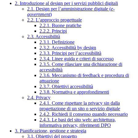
2. Introduzione al design per i servizi pubblici digitali
2.1. Design per l’amministrazione digitale (
e-
government
)
2.2. L’approccio progettuale
2.2.1. Buone pratiche
2.2.2. Principi
2.3. Accessibilità
2.3.1. Definizione
2.3.2. Accessibilità by design
2.3.3. Principi per l’accessibilità
2.3.4. Linee guida e criteri di successo
2.3.5. Come rilasciare una dichiarazione di
accessibilità
2.3.6. Meccanismo di feedback e procedura di
attuazione
2.3.7. Obiettivi accessibilità
2.3.8. Normativa e approfondimenti
2.4. Privacy
2.4.1. Come rispettare la privacy sin dalla
progettazione di un sito o servizio digitale
2.4.2. Richiedi il consenso quando necessario
2.4.3. Le basi del sito web: architettura,
informativa privacy, riferimenti DPO
3. Pianificazione, gestione e strategia
3.1. Obiettivi del progetto