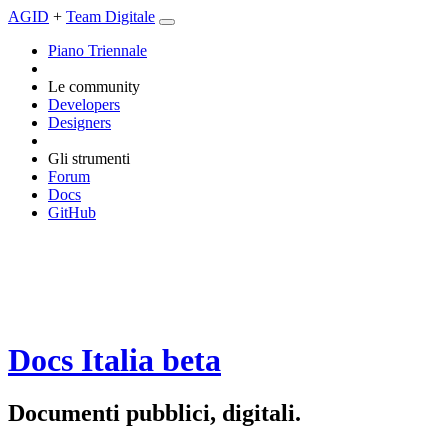
AGID
+
Team Digitale
Piano Triennale
Le community
Developers
Designers
Gli strumenti
Forum
Docs
GitHub
Docs Italia
beta
Documenti pubblici, digitali.