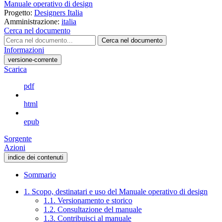
Manuale operativo di design
Progetto:
Designers Italia
Amministrazione:
italia
Cerca nel documento
Cerca nel documento
Informazioni
versione-corrente
Scarica
pdf
html
epub
Sorgente
Azioni
indice dei contenuti
Sommario
1. Scopo, destinatari e uso del Manuale operativo di design
1.1. Versionamento e storico
1.2. Consultazione del manuale
1.3. Contribuisci al manuale