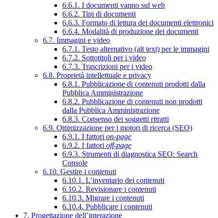
6.6.1. I documenti vanno sul web
6.6.2. Tipi di documenti
6.6.3. Formato di lettura dei documenti elettronici
6.6.4. Modalità di produzione dei documenti
6.7. Immagini e video
6.7.1. Testo alternativo (alt text) per le immagini
6.7.2. Sottotitoli per i video
6.7.3. Trascrizioni per i video
6.8. Proprietà intellettuale e privacy
6.8.1. Pubblicazione di contenuti prodotti dalla
Pubblica Amministrazione
6.8.2. Pubblicazione di contenuti non prodotti
dalla Pubblica Amministrazione
6.8.3. Consenso dei soggetti ritratti
6.9. Ottimizzazione per i motori di ricerca (SEO)
6.9.1. I fattori
on-page
6.9.2. I fattori
off-page
6.9.3. Strumenti di diagnostica SEO: Search
Console
6.10. Gestire i contenuti
6.10.1. L’inventario dei contenuti
6.10.2. Revisionare i contenuti
6.10.3. Migrare i contenuti
6.10.4. Pubblicare i contenuti
7. Progettazione dell’interazione