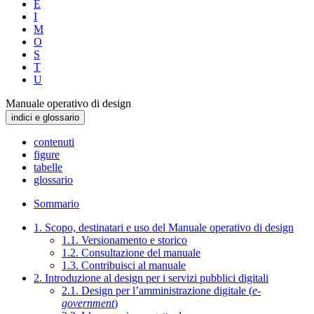
E
I
M
O
S
T
U
Manuale operativo di design
indici e glossario
contenuti
figure
tabelle
glossario
Sommario
1. Scopo, destinatari e uso del Manuale operativo di design
1.1. Versionamento e storico
1.2. Consultazione del manuale
1.3. Contribuisci al manuale
2. Introduzione al design per i servizi pubblici digitali
2.1. Design per l’amministrazione digitale (
e-
government
)