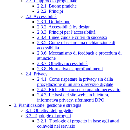
2.2. L’approccio progettuale
2.2.1. Buone pratiche
2.2.2. Principi
2.3. Accessibilità
2.3.1. Definizione
2.3.2. Accessibilità by design
2.3.3. Principi per l’accessibilità
2.3.4. Linee guida e criteri di successo
2.3.5. Come rilasciare una dichiarazione di
accessibilità
2.3.6. Meccanismo di feedback e procedura di
attuazione
2.3.7. Obiettivi accessibilità
2.3.8. Normativa e approfondimenti
2.4. Privacy
2.4.1. Come rispettare la privacy sin dalla
progettazione di un sito o servizio digitale
2.4.2. Richiedi il consenso quando necessario
2.4.3. Le basi del sito web: architettura,
informativa privacy, riferimenti DPO
3. Pianificazione, gestione e strategia
3.1. Obiettivi del progetto
3.2. Tipologie di progetti
3.2.1. Tipologie di progetto in base agli attori
coinvolti nel servizio