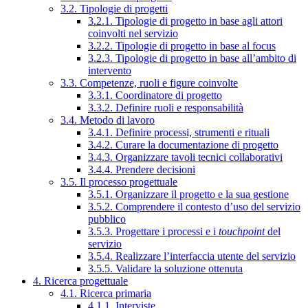
3.2. Tipologie di progetti
3.2.1. Tipologie di progetto in base agli attori
coinvolti nel servizio
3.2.2. Tipologie di progetto in base al focus
3.2.3. Tipologie di progetto in base all’ambito di
intervento
3.3. Competenze, ruoli e figure coinvolte
3.3.1. Coordinatore di progetto
3.3.2. Definire ruoli e responsabilità
3.4. Metodo di lavoro
3.4.1. Definire processi, strumenti e rituali
3.4.2. Curare la documentazione di progetto
3.4.3. Organizzare tavoli tecnici collaborativi
3.4.4. Prendere decisioni
3.5. Il processo progettuale
3.5.1. Organizzare il progetto e la sua gestione
3.5.2. Comprendere il contesto d’uso del servizio
pubblico
3.5.3. Progettare i processi e i
touchpoint
del
servizio
3.5.4. Realizzare l’interfaccia utente del servizio
3.5.5. Validare la soluzione ottenuta
4. Ricerca progettuale
4.1. Ricerca primaria
4.1.1. Interviste