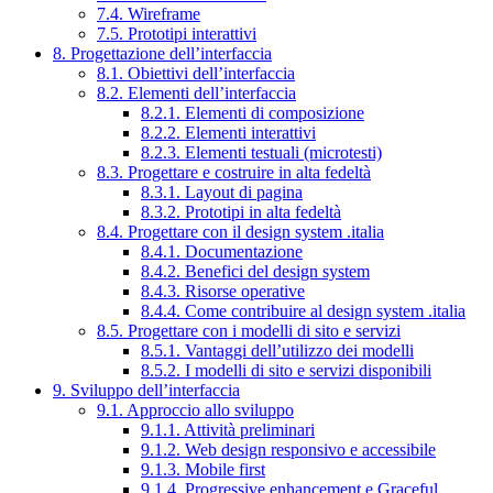
7.4. Wireframe
7.5. Prototipi interattivi
8. Progettazione dell’interfaccia
8.1. Obiettivi dell’interfaccia
8.2. Elementi dell’interfaccia
8.2.1. Elementi di composizione
8.2.2. Elementi interattivi
8.2.3. Elementi testuali (microtesti)
8.3. Progettare e costruire in alta fedeltà
8.3.1. Layout di pagina
8.3.2. Prototipi in alta fedeltà
8.4. Progettare con il design system .italia
8.4.1. Documentazione
8.4.2. Benefici del design system
8.4.3. Risorse operative
8.4.4. Come contribuire al design system .italia
8.5. Progettare con i modelli di sito e servizi
8.5.1. Vantaggi dell’utilizzo dei modelli
8.5.2. I modelli di sito e servizi disponibili
9. Sviluppo dell’interfaccia
9.1. Approccio allo sviluppo
9.1.1. Attività preliminari
9.1.2. Web design responsivo e accessibile
9.1.3. Mobile first
9.1.4. Progressive enhancement e Graceful