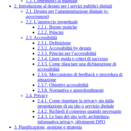
1.3. Contribuisci al manuale
2. Introduzione al design per i servizi pubblici digitali
2.1. Design per l’amministrazione digitale (
e-
government
)
2.2. L’approccio progettuale
2.2.1. Buone pratiche
2.2.2. Principi
2.3. Accessibilità
2.3.1. Definizione
2.3.2. Accessibilità by design
2.3.3. Principi per l’accessibilità
2.3.4. Linee guida e criteri di successo
2.3.5. Come rilasciare una dichiarazione di
accessibilità
2.3.6. Meccanismo di feedback e procedura di
attuazione
2.3.7. Obiettivi accessibilità
2.3.8. Normativa e approfondimenti
2.4. Privacy
2.4.1. Come rispettare la privacy sin dalla
progettazione di un sito o servizio digitale
2.4.2. Richiedi il consenso quando necessario
2.4.3. Le basi del sito web: architettura,
informativa privacy, riferimenti DPO
3. Pianificazione, gestione e strategia