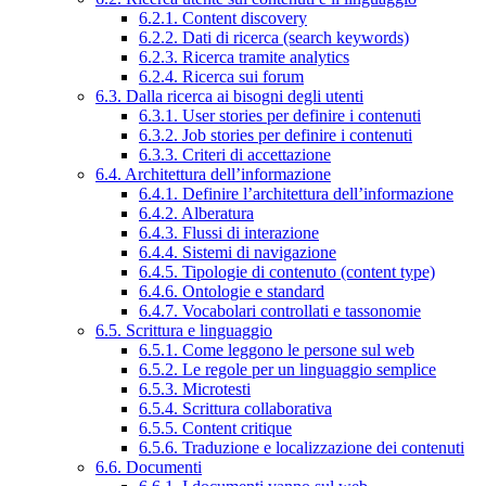
6.2.1. Content discovery
6.2.2. Dati di ricerca (search keywords)
6.2.3. Ricerca tramite analytics
6.2.4. Ricerca sui forum
6.3. Dalla ricerca ai bisogni degli utenti
6.3.1. User stories per definire i contenuti
6.3.2. Job stories per definire i contenuti
6.3.3. Criteri di accettazione
6.4. Architettura dell’informazione
6.4.1. Definire l’architettura dell’informazione
6.4.2. Alberatura
6.4.3. Flussi di interazione
6.4.4. Sistemi di navigazione
6.4.5. Tipologie di contenuto (content type)
6.4.6. Ontologie e standard
6.4.7. Vocabolari controllati e tassonomie
6.5. Scrittura e linguaggio
6.5.1. Come leggono le persone sul web
6.5.2. Le regole per un linguaggio semplice
6.5.3. Microtesti
6.5.4. Scrittura collaborativa
6.5.5. Content critique
6.5.6. Traduzione e localizzazione dei contenuti
6.6. Documenti