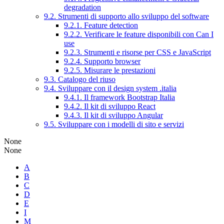
degradation
9.2. Strumenti di supporto allo sviluppo del software
9.2.1. Feature detection
9.2.2. Verificare le feature disponibili con Can I
use
9.2.3. Strumenti e risorse per CSS e JavaScript
9.2.4. Supporto browser
9.2.5. Misurare le prestazioni
9.3. Catalogo del riuso
9.4. Sviluppare con il design system .italia
9.4.1. Il framework Bootstrap Italia
9.4.2. Il kit di sviluppo React
9.4.3. Il kit di sviluppo Angular
9.5. Sviluppare con i modelli di sito e servizi
None
None
A
B
C
D
E
I
M