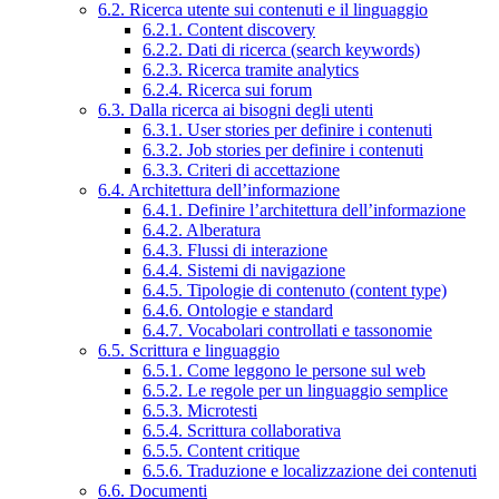
6.2. Ricerca utente sui contenuti e il linguaggio
6.2.1. Content discovery
6.2.2. Dati di ricerca (search keywords)
6.2.3. Ricerca tramite analytics
6.2.4. Ricerca sui forum
6.3. Dalla ricerca ai bisogni degli utenti
6.3.1. User stories per definire i contenuti
6.3.2. Job stories per definire i contenuti
6.3.3. Criteri di accettazione
6.4. Architettura dell’informazione
6.4.1. Definire l’architettura dell’informazione
6.4.2. Alberatura
6.4.3. Flussi di interazione
6.4.4. Sistemi di navigazione
6.4.5. Tipologie di contenuto (content type)
6.4.6. Ontologie e standard
6.4.7. Vocabolari controllati e tassonomie
6.5. Scrittura e linguaggio
6.5.1. Come leggono le persone sul web
6.5.2. Le regole per un linguaggio semplice
6.5.3. Microtesti
6.5.4. Scrittura collaborativa
6.5.5. Content critique
6.5.6. Traduzione e localizzazione dei contenuti
6.6. Documenti