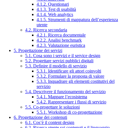
4.1.2. Questionari
4.1.3. Test di usabilità
4.1.4. Web analytics
4.1.5. Strumenti di mappatura dell’esperienza
utente
4.2. Ricerca secondaria
4.2.1. Ricerca documentale
4.2.2. Analisi benchmark
4.2.3. Valutazione euristica
5. Progettazione dei servizi
5.1. Cosa sono i servizi e il service design
5.2. Progettare servizi pubblici digitali
5.3. Definire il modello di servizio
5.3.1. Identificare gli attori coinvolti
5.3.2. Formulare la proposta di valore
5.3.3. Inquadrare gli elementi costitutivi del
servizio
5.4. Descrivere il funzionamento del servizio
5.4.1. Mappare l’ecosistema
5.4.2. Rappresentare i flussi di servizio
5.5. Co-progettare le soluzioni
5.5.1. Workshop di co-progettazione
6. Progettazione dei contenuti
6.1. Cos’è il content design
6.2. Ricerca utente sui contenuti e il linguaggio