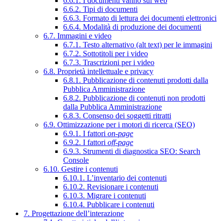
6.6.1. I documenti vanno sul web
6.6.2. Tipi di documenti
6.6.3. Formato di lettura dei documenti elettronici
6.6.4. Modalità di produzione dei documenti
6.7. Immagini e video
6.7.1. Testo alternativo (alt text) per le immagini
6.7.2. Sottotitoli per i video
6.7.3. Trascrizioni per i video
6.8. Proprietà intellettuale e privacy
6.8.1. Pubblicazione di contenuti prodotti dalla
Pubblica Amministrazione
6.8.2. Pubblicazione di contenuti non prodotti
dalla Pubblica Amministrazione
6.8.3. Consenso dei soggetti ritratti
6.9. Ottimizzazione per i motori di ricerca (SEO)
6.9.1. I fattori
on-page
6.9.2. I fattori
off-page
6.9.3. Strumenti di diagnostica SEO: Search
Console
6.10. Gestire i contenuti
6.10.1. L’inventario dei contenuti
6.10.2. Revisionare i contenuti
6.10.3. Migrare i contenuti
6.10.4. Pubblicare i contenuti
7. Progettazione dell’interazione