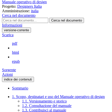
Manuale operativo di design
Progetto:
Designers Italia
Amministrazione:
italia
Cerca nel documento
Cerca nel documento
Informazioni
versione-corrente
Scarica
pdf
html
epub
Sorgente
Azioni
indice dei contenuti
Sommario
1. Scopo, destinatari e uso del Manuale operativo di design
1.1. Versionamento e storico
1.2. Consultazione del manuale
1.3. Contribuisci al manuale