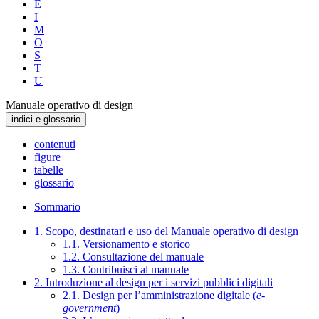
E
I
M
O
S
T
U
Manuale operativo di design
indici e glossario
contenuti
figure
tabelle
glossario
Sommario
1. Scopo, destinatari e uso del Manuale operativo di design
1.1. Versionamento e storico
1.2. Consultazione del manuale
1.3. Contribuisci al manuale
2. Introduzione al design per i servizi pubblici digitali
2.1. Design per l’amministrazione digitale (
e-
government
)