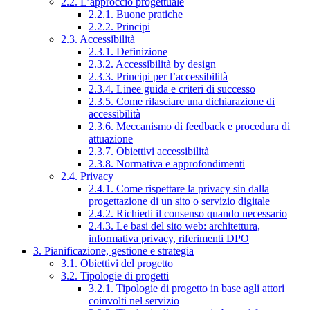
2.2. L’approccio progettuale
2.2.1. Buone pratiche
2.2.2. Principi
2.3. Accessibilità
2.3.1. Definizione
2.3.2. Accessibilità by design
2.3.3. Principi per l’accessibilità
2.3.4. Linee guida e criteri di successo
2.3.5. Come rilasciare una dichiarazione di
accessibilità
2.3.6. Meccanismo di feedback e procedura di
attuazione
2.3.7. Obiettivi accessibilità
2.3.8. Normativa e approfondimenti
2.4. Privacy
2.4.1. Come rispettare la privacy sin dalla
progettazione di un sito o servizio digitale
2.4.2. Richiedi il consenso quando necessario
2.4.3. Le basi del sito web: architettura,
informativa privacy, riferimenti DPO
3. Pianificazione, gestione e strategia
3.1. Obiettivi del progetto
3.2. Tipologie di progetti
3.2.1. Tipologie di progetto in base agli attori
coinvolti nel servizio