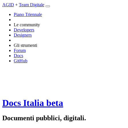
AGID
+
Team Digitale
Piano Triennale
Le community
Developers
Designers
Gli strumenti
Forum
Docs
GitHub
Docs Italia
beta
Documenti pubblici, digitali.