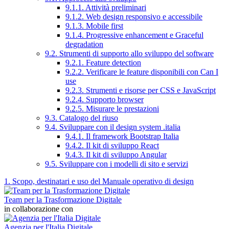
9.1.1. Attività preliminari
9.1.2. Web design responsivo e accessibile
9.1.3. Mobile first
9.1.4. Progressive enhancement e Graceful
degradation
9.2. Strumenti di supporto allo sviluppo del software
9.2.1. Feature detection
9.2.2. Verificare le feature disponibili con Can I
use
9.2.3. Strumenti e risorse per CSS e JavaScript
9.2.4. Supporto browser
9.2.5. Misurare le prestazioni
9.3. Catalogo del riuso
9.4. Sviluppare con il design system .italia
9.4.1. Il framework Bootstrap Italia
9.4.2. Il kit di sviluppo React
9.4.3. Il kit di sviluppo Angular
9.5. Sviluppare con i modelli di sito e servizi
1. Scopo, destinatari e uso del Manuale operativo di design
Team per la Trasformazione Digitale
in collaborazione con
Agenzia per l'Italia Digitale