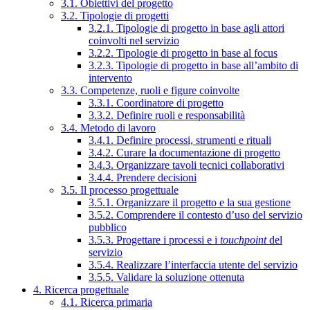
3.1. Obiettivi del progetto
3.2. Tipologie di progetti
3.2.1. Tipologie di progetto in base agli attori
coinvolti nel servizio
3.2.2. Tipologie di progetto in base al focus
3.2.3. Tipologie di progetto in base all’ambito di
intervento
3.3. Competenze, ruoli e figure coinvolte
3.3.1. Coordinatore di progetto
3.3.2. Definire ruoli e responsabilità
3.4. Metodo di lavoro
3.4.1. Definire processi, strumenti e rituali
3.4.2. Curare la documentazione di progetto
3.4.3. Organizzare tavoli tecnici collaborativi
3.4.4. Prendere decisioni
3.5. Il processo progettuale
3.5.1. Organizzare il progetto e la sua gestione
3.5.2. Comprendere il contesto d’uso del servizio
pubblico
3.5.3. Progettare i processi e i
touchpoint
del
servizio
3.5.4. Realizzare l’interfaccia utente del servizio
3.5.5. Validare la soluzione ottenuta
4. Ricerca progettuale
4.1. Ricerca primaria