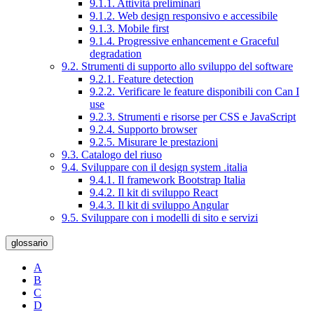
9.1.1. Attività preliminari
9.1.2. Web design responsivo e accessibile
9.1.3. Mobile first
9.1.4. Progressive enhancement e Graceful
degradation
9.2. Strumenti di supporto allo sviluppo del software
9.2.1. Feature detection
9.2.2. Verificare le feature disponibili con Can I
use
9.2.3. Strumenti e risorse per CSS e JavaScript
9.2.4. Supporto browser
9.2.5. Misurare le prestazioni
9.3. Catalogo del riuso
9.4. Sviluppare con il design system .italia
9.4.1. Il framework Bootstrap Italia
9.4.2. Il kit di sviluppo React
9.4.3. Il kit di sviluppo Angular
9.5. Sviluppare con i modelli di sito e servizi
glossario
A
B
C
D