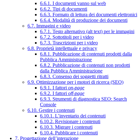
6.6.1. I documenti vanno sul web
6.6.2. Tipi di documenti
6.6.3. Formato di lettura dei documenti elettronici
6.6.4. Modalità di produzione dei documenti
6.7. Immagini e video
6.7.1. Testo alternativo (alt text) per le immagini
6.7.2. Sottotitoli per i video
6.7.3. Trascrizioni per i video
6.8. Proprietà intellettuale e privacy
6.8.1. Pubblicazione di contenuti prodotti dalla
Pubblica Amministrazione
6.8.2. Pubblicazione di contenuti non prodotti
dalla Pubblica Amministrazione
6.8.3. Consenso dei soggetti ritratti
6.9. Ottimizzazione per i motori di ricerca (SEO)
6.9.1. I fattori
on-page
6.9.2. I fattori
off-page
6.9.3. Strumenti di diagnostica SEO: Search
Console
6.10. Gestire i contenuti
6.10.1. L’inventario dei contenuti
6.10.2. Revisionare i contenuti
6.10.3. Migrare i contenuti
6.10.4. Pubblicare i contenuti
7. Progettazione dell’interazione