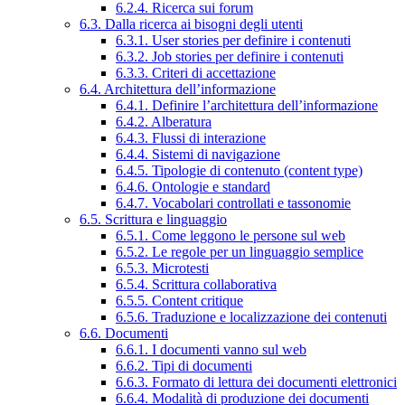
6.2.4. Ricerca sui forum
6.3. Dalla ricerca ai bisogni degli utenti
6.3.1. User stories per definire i contenuti
6.3.2. Job stories per definire i contenuti
6.3.3. Criteri di accettazione
6.4. Architettura dell’informazione
6.4.1. Definire l’architettura dell’informazione
6.4.2. Alberatura
6.4.3. Flussi di interazione
6.4.4. Sistemi di navigazione
6.4.5. Tipologie di contenuto (content type)
6.4.6. Ontologie e standard
6.4.7. Vocabolari controllati e tassonomie
6.5. Scrittura e linguaggio
6.5.1. Come leggono le persone sul web
6.5.2. Le regole per un linguaggio semplice
6.5.3. Microtesti
6.5.4. Scrittura collaborativa
6.5.5. Content critique
6.5.6. Traduzione e localizzazione dei contenuti
6.6. Documenti
6.6.1. I documenti vanno sul web
6.6.2. Tipi di documenti
6.6.3. Formato di lettura dei documenti elettronici
6.6.4. Modalità di produzione dei documenti