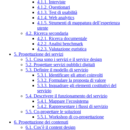
4.1.1. Interviste
4.1.2. Questionari
4.1.3. Test di usabilità
4.1.4. Web analytics
4.1.5. Strumenti di mappatura dell’esperienza
utente
4.2. Ricerca secondaria
4.2.1. Ricerca documentale
4.2.2. Analisi benchmark
4.2.3. Valutazione euristica
5. Progettazione dei servizi
5.1. Cosa sono i servizi e il service design
5.2. Progettare servizi pubblici digitali
5.3. Definire il modello di servizio
5.3.1. Identificare gli attori coinvolti
5.3.2. Formulare la proposta di valore
5.3.3. Inquadrare gli elementi costitutivi del
servizio
5.4. Descrivere il funzionamento del servizio
5.4.1. Mappare l’ecosistema
5.4.2. Rappresentare i flussi di servizio
5.5. Co-progettare le soluzioni
5.5.1. Workshop di co-progettazione
6. Progettazione dei contenuti
6.1. Cos’è il content design