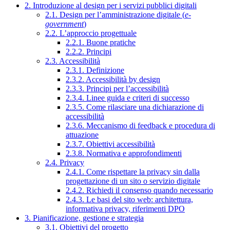
2. Introduzione al design per i servizi pubblici digitali
2.1. Design per l’amministrazione digitale (
e-
government
)
2.2. L’approccio progettuale
2.2.1. Buone pratiche
2.2.2. Principi
2.3. Accessibilità
2.3.1. Definizione
2.3.2. Accessibilità by design
2.3.3. Principi per l’accessibilità
2.3.4. Linee guida e criteri di successo
2.3.5. Come rilasciare una dichiarazione di
accessibilità
2.3.6. Meccanismo di feedback e procedura di
attuazione
2.3.7. Obiettivi accessibilità
2.3.8. Normativa e approfondimenti
2.4. Privacy
2.4.1. Come rispettare la privacy sin dalla
progettazione di un sito o servizio digitale
2.4.2. Richiedi il consenso quando necessario
2.4.3. Le basi del sito web: architettura,
informativa privacy, riferimenti DPO
3. Pianificazione, gestione e strategia
3.1. Obiettivi del progetto