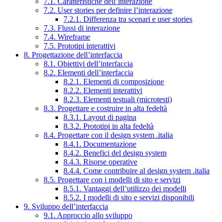
7.1. Caratteristiche dell’interazione
7.2. User stories per definire l’interazione
7.2.1. Differenza tra scenari e user stories
7.3. Flussi di interazione
7.4. Wireframe
7.5. Prototipi interattivi
8. Progettazione dell’interfaccia
8.1. Obiettivi dell’interfaccia
8.2. Elementi dell’interfaccia
8.2.1. Elementi di composizione
8.2.2. Elementi interattivi
8.2.3. Elementi testuali (microtesti)
8.3. Progettare e costruire in alta fedeltà
8.3.1. Layout di pagina
8.3.2. Prototipi in alta fedeltà
8.4. Progettare con il design system .italia
8.4.1. Documentazione
8.4.2. Benefici del design system
8.4.3. Risorse operative
8.4.4. Come contribuire al design system .italia
8.5. Progettare con i modelli di sito e servizi
8.5.1. Vantaggi dell’utilizzo dei modelli
8.5.2. I modelli di sito e servizi disponibili
9. Sviluppo dell’interfaccia
9.1. Approccio allo sviluppo