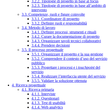
3.2.2. Tipologie di progetto in base al focus
3.2.3. Tipologie di progetto in base all’ambito di
intervento
3.3. Competenze, ruoli e figure coinvolte
3.3.1. Coordinatore di progetto
3.3.2. Definire ruoli e responsabilità
3.4. Metodo di lavoro
3.4.1. Definire processi, strumenti e rituali
3.4.2. Curare la documentazione di progetto
3.4.3. Organizzare tavoli tecnici collaborativi
3.4.4. Prendere decisioni
3.5. Il processo progettuale
3.5.1. Organizzare il progetto e la sua gestione
3.5.2. Comprendere il contesto d’uso del servizio
pubblico
3.5.3. Progettare i processi e i
touchpoint
del
servizio
3.5.4. Realizzare l’interfaccia utente del servizio
3.5.5. Validare la soluzione ottenuta
4. Ricerca progettuale
4.1. Ricerca primaria
4.1.1. Interviste
4.1.2. Questionari
4.1.3. Test di usabilità
4.1.4. Web analytics