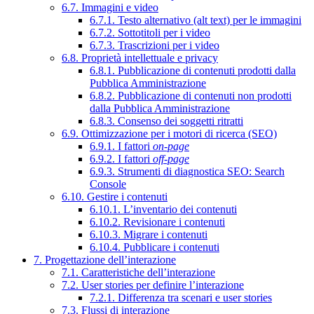
6.7. Immagini e video
6.7.1. Testo alternativo (alt text) per le immagini
6.7.2. Sottotitoli per i video
6.7.3. Trascrizioni per i video
6.8. Proprietà intellettuale e privacy
6.8.1. Pubblicazione di contenuti prodotti dalla
Pubblica Amministrazione
6.8.2. Pubblicazione di contenuti non prodotti
dalla Pubblica Amministrazione
6.8.3. Consenso dei soggetti ritratti
6.9. Ottimizzazione per i motori di ricerca (SEO)
6.9.1. I fattori
on-page
6.9.2. I fattori
off-page
6.9.3. Strumenti di diagnostica SEO: Search
Console
6.10. Gestire i contenuti
6.10.1. L’inventario dei contenuti
6.10.2. Revisionare i contenuti
6.10.3. Migrare i contenuti
6.10.4. Pubblicare i contenuti
7. Progettazione dell’interazione
7.1. Caratteristiche dell’interazione
7.2. User stories per definire l’interazione
7.2.1. Differenza tra scenari e user stories
7.3. Flussi di interazione