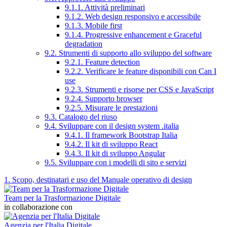
9.1.1. Attività preliminari
9.1.2. Web design responsivo e accessibile
9.1.3. Mobile first
9.1.4. Progressive enhancement e Graceful
degradation
9.2. Strumenti di supporto allo sviluppo del software
9.2.1. Feature detection
9.2.2. Verificare le feature disponibili con Can I
use
9.2.3. Strumenti e risorse per CSS e JavaScript
9.2.4. Supporto browser
9.2.5. Misurare le prestazioni
9.3. Catalogo del riuso
9.4. Sviluppare con il design system .italia
9.4.1. Il framework Bootstrap Italia
9.4.2. Il kit di sviluppo React
9.4.3. Il kit di sviluppo Angular
9.5. Sviluppare con i modelli di sito e servizi
1. Scopo, destinatari e uso del Manuale operativo di design
Team per la Trasformazione Digitale
in collaborazione con
Agenzia per l'Italia Digitale