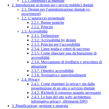
1.3. Contribuisci al manuale
2. Introduzione al design per i servizi pubblici digitali
2.1. Design per l’amministrazione digitale (
e-
government
)
2.2. L’approccio progettuale
2.2.1. Buone pratiche
2.2.2. Principi
2.3. Accessibilità
2.3.1. Definizione
2.3.2. Accessibilità by design
2.3.3. Principi per l’accessibilità
2.3.4. Linee guida e criteri di successo
2.3.5. Come rilasciare una dichiarazione di
accessibilità
2.3.6. Meccanismo di feedback e procedura di
attuazione
2.3.7. Obiettivi accessibilità
2.3.8. Normativa e approfondimenti
2.4. Privacy
2.4.1. Come rispettare la privacy sin dalla
progettazione di un sito o servizio digitale
2.4.2. Richiedi il consenso quando necessario
2.4.3. Le basi del sito web: architettura,
informativa privacy, riferimenti DPO
3. Pianificazione, gestione e strategia