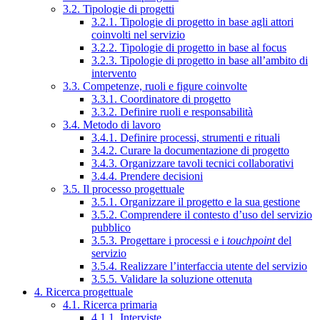
3.2. Tipologie di progetti
3.2.1. Tipologie di progetto in base agli attori
coinvolti nel servizio
3.2.2. Tipologie di progetto in base al focus
3.2.3. Tipologie di progetto in base all’ambito di
intervento
3.3. Competenze, ruoli e figure coinvolte
3.3.1. Coordinatore di progetto
3.3.2. Definire ruoli e responsabilità
3.4. Metodo di lavoro
3.4.1. Definire processi, strumenti e rituali
3.4.2. Curare la documentazione di progetto
3.4.3. Organizzare tavoli tecnici collaborativi
3.4.4. Prendere decisioni
3.5. Il processo progettuale
3.5.1. Organizzare il progetto e la sua gestione
3.5.2. Comprendere il contesto d’uso del servizio
pubblico
3.5.3. Progettare i processi e i
touchpoint
del
servizio
3.5.4. Realizzare l’interfaccia utente del servizio
3.5.5. Validare la soluzione ottenuta
4. Ricerca progettuale
4.1. Ricerca primaria
4.1.1. Interviste