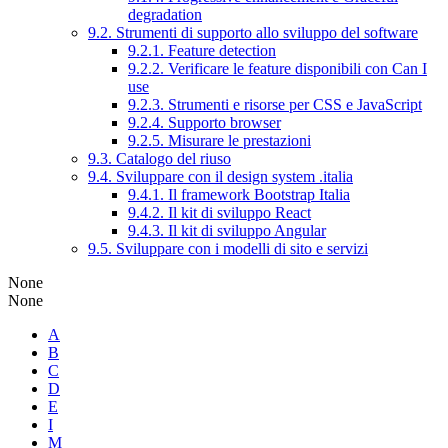
degradation
9.2. Strumenti di supporto allo sviluppo del software
9.2.1. Feature detection
9.2.2. Verificare le feature disponibili con Can I
use
9.2.3. Strumenti e risorse per CSS e JavaScript
9.2.4. Supporto browser
9.2.5. Misurare le prestazioni
9.3. Catalogo del riuso
9.4. Sviluppare con il design system .italia
9.4.1. Il framework Bootstrap Italia
9.4.2. Il kit di sviluppo React
9.4.3. Il kit di sviluppo Angular
9.5. Sviluppare con i modelli di sito e servizi
None
None
A
B
C
D
E
I
M