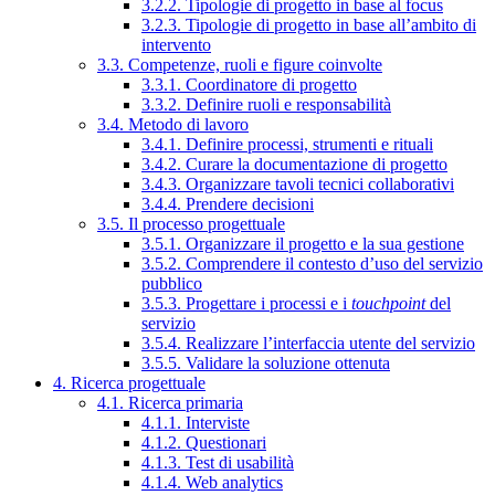
3.2.2. Tipologie di progetto in base al focus
3.2.3. Tipologie di progetto in base all’ambito di
intervento
3.3. Competenze, ruoli e figure coinvolte
3.3.1. Coordinatore di progetto
3.3.2. Definire ruoli e responsabilità
3.4. Metodo di lavoro
3.4.1. Definire processi, strumenti e rituali
3.4.2. Curare la documentazione di progetto
3.4.3. Organizzare tavoli tecnici collaborativi
3.4.4. Prendere decisioni
3.5. Il processo progettuale
3.5.1. Organizzare il progetto e la sua gestione
3.5.2. Comprendere il contesto d’uso del servizio
pubblico
3.5.3. Progettare i processi e i
touchpoint
del
servizio
3.5.4. Realizzare l’interfaccia utente del servizio
3.5.5. Validare la soluzione ottenuta
4. Ricerca progettuale
4.1. Ricerca primaria
4.1.1. Interviste
4.1.2. Questionari
4.1.3. Test di usabilità
4.1.4. Web analytics