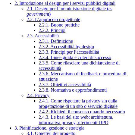
2. Introduzione al design per i servizi pubblici digitali
2.1. Design per l’amministrazione digitale (
e-
government
)
2.2. L’approccio progettuale
2.2.1. Buone pratiche
2.2.2. Principi
2.3. Accessibilità
2.3.1. Definizione
2.3.2. Accessibilità by design
2.3.3. Principi per l’accessibilità
2.3.4. Linee guida e criteri di successo
2.3.5. Come rilasciare una dichiarazione di
accessibilità
2.3.6. Meccanismo di feedback e procedura di
attuazione
2.3.7. Obiettivi accessibilità
2.3.8. Normativa e approfondimenti
2.4. Privacy
2.4.1. Come rispettare la privacy sin dalla
progettazione di un sito o servizio digitale
2.4.2. Richiedi il consenso quando necessario
2.4.3. Le basi del sito web: architettura,
informativa privacy, riferimenti DPO
3. Pianificazione, gestione e strategia
3.1. Obiettivi del progetto