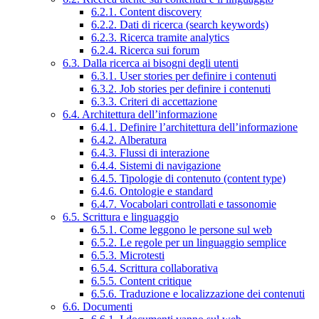
6.2.1. Content discovery
6.2.2. Dati di ricerca (search keywords)
6.2.3. Ricerca tramite analytics
6.2.4. Ricerca sui forum
6.3. Dalla ricerca ai bisogni degli utenti
6.3.1. User stories per definire i contenuti
6.3.2. Job stories per definire i contenuti
6.3.3. Criteri di accettazione
6.4. Architettura dell’informazione
6.4.1. Definire l’architettura dell’informazione
6.4.2. Alberatura
6.4.3. Flussi di interazione
6.4.4. Sistemi di navigazione
6.4.5. Tipologie di contenuto (content type)
6.4.6. Ontologie e standard
6.4.7. Vocabolari controllati e tassonomie
6.5. Scrittura e linguaggio
6.5.1. Come leggono le persone sul web
6.5.2. Le regole per un linguaggio semplice
6.5.3. Microtesti
6.5.4. Scrittura collaborativa
6.5.5. Content critique
6.5.6. Traduzione e localizzazione dei contenuti
6.6. Documenti