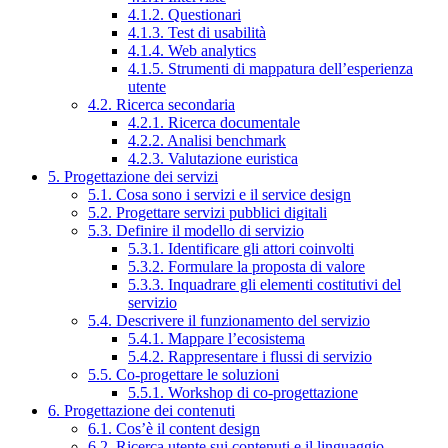
4.1.2. Questionari
4.1.3. Test di usabilità
4.1.4. Web analytics
4.1.5. Strumenti di mappatura dell’esperienza
utente
4.2. Ricerca secondaria
4.2.1. Ricerca documentale
4.2.2. Analisi benchmark
4.2.3. Valutazione euristica
5. Progettazione dei servizi
5.1. Cosa sono i servizi e il service design
5.2. Progettare servizi pubblici digitali
5.3. Definire il modello di servizio
5.3.1. Identificare gli attori coinvolti
5.3.2. Formulare la proposta di valore
5.3.3. Inquadrare gli elementi costitutivi del
servizio
5.4. Descrivere il funzionamento del servizio
5.4.1. Mappare l’ecosistema
5.4.2. Rappresentare i flussi di servizio
5.5. Co-progettare le soluzioni
5.5.1. Workshop di co-progettazione
6. Progettazione dei contenuti
6.1. Cos’è il content design
6.2. Ricerca utente sui contenuti e il linguaggio