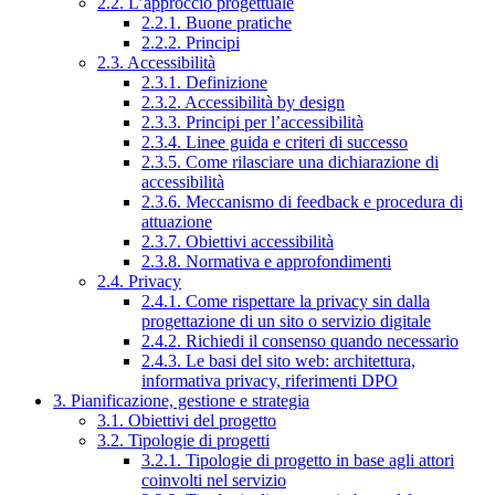
2.2. L’approccio progettuale
2.2.1. Buone pratiche
2.2.2. Principi
2.3. Accessibilità
2.3.1. Definizione
2.3.2. Accessibilità by design
2.3.3. Principi per l’accessibilità
2.3.4. Linee guida e criteri di successo
2.3.5. Come rilasciare una dichiarazione di
accessibilità
2.3.6. Meccanismo di feedback e procedura di
attuazione
2.3.7. Obiettivi accessibilità
2.3.8. Normativa e approfondimenti
2.4. Privacy
2.4.1. Come rispettare la privacy sin dalla
progettazione di un sito o servizio digitale
2.4.2. Richiedi il consenso quando necessario
2.4.3. Le basi del sito web: architettura,
informativa privacy, riferimenti DPO
3. Pianificazione, gestione e strategia
3.1. Obiettivi del progetto
3.2. Tipologie di progetti
3.2.1. Tipologie di progetto in base agli attori
coinvolti nel servizio