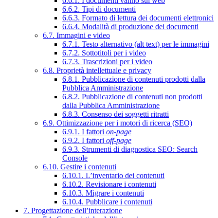
6.6.1. I documenti vanno sul web
6.6.2. Tipi di documenti
6.6.3. Formato di lettura dei documenti elettronici
6.6.4. Modalità di produzione dei documenti
6.7. Immagini e video
6.7.1. Testo alternativo (alt text) per le immagini
6.7.2. Sottotitoli per i video
6.7.3. Trascrizioni per i video
6.8. Proprietà intellettuale e privacy
6.8.1. Pubblicazione di contenuti prodotti dalla
Pubblica Amministrazione
6.8.2. Pubblicazione di contenuti non prodotti
dalla Pubblica Amministrazione
6.8.3. Consenso dei soggetti ritratti
6.9. Ottimizzazione per i motori di ricerca (SEO)
6.9.1. I fattori
on-page
6.9.2. I fattori
off-page
6.9.3. Strumenti di diagnostica SEO: Search
Console
6.10. Gestire i contenuti
6.10.1. L’inventario dei contenuti
6.10.2. Revisionare i contenuti
6.10.3. Migrare i contenuti
6.10.4. Pubblicare i contenuti
7. Progettazione dell’interazione