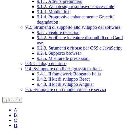
9.1.1. Attività preliminari
9.1.2. Web design responsivo e accessibile
9.1.3. Mobile first
9.1.4. Progressive enhancement e Graceful
degradation
9.2. Strumenti di supporto allo sviluppo del software
9.2.1. Feature detection
9.2.2. Verificare le feature disponibili con Can I
use
9.2.3. Strumenti e risorse per CSS e JavaScript
9.2.4. Supporto browser
9.2.5. Misurare le prestazioni
9.3. Catalogo del riuso
9.4. Sviluppare con il design system .italia
9.4.1. Il framework Bootstrap Italia
9.4.2. Il kit di sviluppo React
9.4.3. Il kit di sviluppo Angular
9.5. Sviluppare con i modelli di sito e servizi
glossario
A
B
C
D