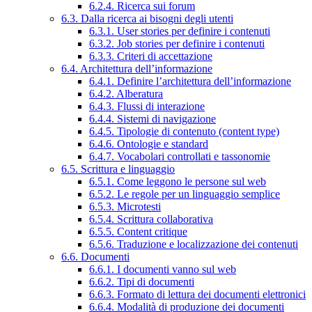
6.2.4. Ricerca sui forum
6.3. Dalla ricerca ai bisogni degli utenti
6.3.1. User stories per definire i contenuti
6.3.2. Job stories per definire i contenuti
6.3.3. Criteri di accettazione
6.4. Architettura dell’informazione
6.4.1. Definire l’architettura dell’informazione
6.4.2. Alberatura
6.4.3. Flussi di interazione
6.4.4. Sistemi di navigazione
6.4.5. Tipologie di contenuto (content type)
6.4.6. Ontologie e standard
6.4.7. Vocabolari controllati e tassonomie
6.5. Scrittura e linguaggio
6.5.1. Come leggono le persone sul web
6.5.2. Le regole per un linguaggio semplice
6.5.3. Microtesti
6.5.4. Scrittura collaborativa
6.5.5. Content critique
6.5.6. Traduzione e localizzazione dei contenuti
6.6. Documenti
6.6.1. I documenti vanno sul web
6.6.2. Tipi di documenti
6.6.3. Formato di lettura dei documenti elettronici
6.6.4. Modalità di produzione dei documenti