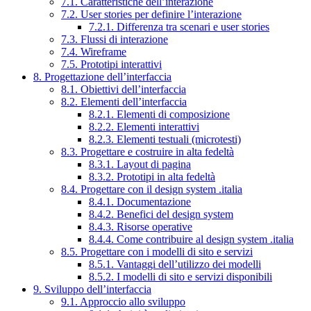
7.1. Caratteristiche dell’interazione
7.2. User stories per definire l’interazione
7.2.1. Differenza tra scenari e user stories
7.3. Flussi di interazione
7.4. Wireframe
7.5. Prototipi interattivi
8. Progettazione dell’interfaccia
8.1. Obiettivi dell’interfaccia
8.2. Elementi dell’interfaccia
8.2.1. Elementi di composizione
8.2.2. Elementi interattivi
8.2.3. Elementi testuali (microtesti)
8.3. Progettare e costruire in alta fedeltà
8.3.1. Layout di pagina
8.3.2. Prototipi in alta fedeltà
8.4. Progettare con il design system .italia
8.4.1. Documentazione
8.4.2. Benefici del design system
8.4.3. Risorse operative
8.4.4. Come contribuire al design system .italia
8.5. Progettare con i modelli di sito e servizi
8.5.1. Vantaggi dell’utilizzo dei modelli
8.5.2. I modelli di sito e servizi disponibili
9. Sviluppo dell’interfaccia
9.1. Approccio allo sviluppo