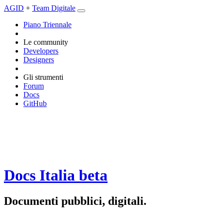
AGID
+
Team Digitale
Piano Triennale
Le community
Developers
Designers
Gli strumenti
Forum
Docs
GitHub
Docs Italia
beta
Documenti pubblici, digitali.