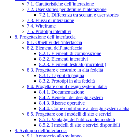
7.1. Caratteristiche dell’interazione
7.2. User stories per definire l’interazione
7.2.1. Differenza tra scenari e user stories
7.3. Flussi di interazione
7.4. Wireframe
7.5. Prototipi interattivi
8. Progettazione dell’interfaccia
8.1. Obiettivi dell’interfaccia
8.2. Elementi dell’interfaccia
8.2.1. Elementi di composizione
8.2.2. Elementi interattivi
8.2.3. Elementi testuali (microtesti)
8.3. Progettare e costruire in alta fedeltà
8.3.1. Layout di pagina
8.3.2. Prototipi in alta fedeltà
8.4. Progettare con il design system .italia
8.4.1. Documentazione
8.4.2. Benefici del design system
8.4.3. Risorse operative
8.4.4. Come contribuire al design system .italia
8.5. Progettare con i modelli di sito e servizi
8.5.1. Vantaggi dell’utilizzo dei modelli
8.5.2. I modelli di sito e servizi disponibili
9. Sviluppo dell’interfaccia
9.1. Approccio allo sviluppo