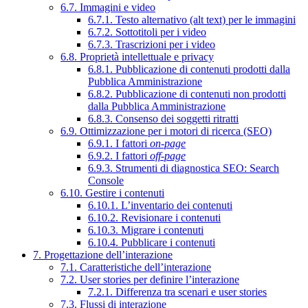
6.7. Immagini e video
6.7.1. Testo alternativo (alt text) per le immagini
6.7.2. Sottotitoli per i video
6.7.3. Trascrizioni per i video
6.8. Proprietà intellettuale e privacy
6.8.1. Pubblicazione di contenuti prodotti dalla
Pubblica Amministrazione
6.8.2. Pubblicazione di contenuti non prodotti
dalla Pubblica Amministrazione
6.8.3. Consenso dei soggetti ritratti
6.9. Ottimizzazione per i motori di ricerca (SEO)
6.9.1. I fattori
on-page
6.9.2. I fattori
off-page
6.9.3. Strumenti di diagnostica SEO: Search
Console
6.10. Gestire i contenuti
6.10.1. L’inventario dei contenuti
6.10.2. Revisionare i contenuti
6.10.3. Migrare i contenuti
6.10.4. Pubblicare i contenuti
7. Progettazione dell’interazione
7.1. Caratteristiche dell’interazione
7.2. User stories per definire l’interazione
7.2.1. Differenza tra scenari e user stories
7.3. Flussi di interazione