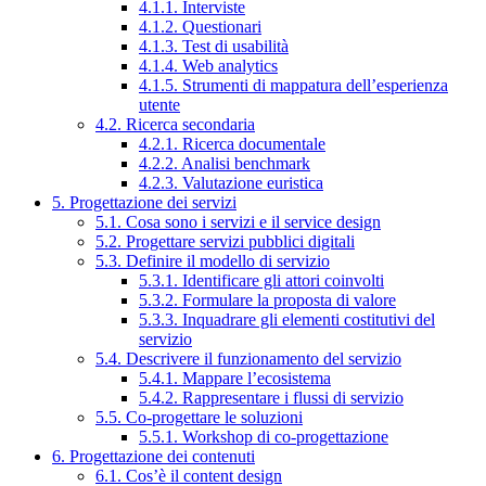
4.1.1. Interviste
4.1.2. Questionari
4.1.3. Test di usabilità
4.1.4. Web analytics
4.1.5. Strumenti di mappatura dell’esperienza
utente
4.2. Ricerca secondaria
4.2.1. Ricerca documentale
4.2.2. Analisi benchmark
4.2.3. Valutazione euristica
5. Progettazione dei servizi
5.1. Cosa sono i servizi e il service design
5.2. Progettare servizi pubblici digitali
5.3. Definire il modello di servizio
5.3.1. Identificare gli attori coinvolti
5.3.2. Formulare la proposta di valore
5.3.3. Inquadrare gli elementi costitutivi del
servizio
5.4. Descrivere il funzionamento del servizio
5.4.1. Mappare l’ecosistema
5.4.2. Rappresentare i flussi di servizio
5.5. Co-progettare le soluzioni
5.5.1. Workshop di co-progettazione
6. Progettazione dei contenuti
6.1. Cos’è il content design