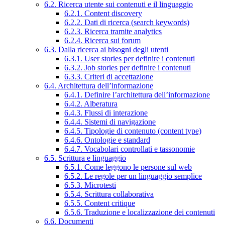
6.2. Ricerca utente sui contenuti e il linguaggio
6.2.1. Content discovery
6.2.2. Dati di ricerca (search keywords)
6.2.3. Ricerca tramite analytics
6.2.4. Ricerca sui forum
6.3. Dalla ricerca ai bisogni degli utenti
6.3.1. User stories per definire i contenuti
6.3.2. Job stories per definire i contenuti
6.3.3. Criteri di accettazione
6.4. Architettura dell’informazione
6.4.1. Definire l’architettura dell’informazione
6.4.2. Alberatura
6.4.3. Flussi di interazione
6.4.4. Sistemi di navigazione
6.4.5. Tipologie di contenuto (content type)
6.4.6. Ontologie e standard
6.4.7. Vocabolari controllati e tassonomie
6.5. Scrittura e linguaggio
6.5.1. Come leggono le persone sul web
6.5.2. Le regole per un linguaggio semplice
6.5.3. Microtesti
6.5.4. Scrittura collaborativa
6.5.5. Content critique
6.5.6. Traduzione e localizzazione dei contenuti
6.6. Documenti