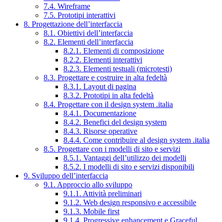
7.4. Wireframe
7.5. Prototipi interattivi
8. Progettazione dell’interfaccia
8.1. Obiettivi dell’interfaccia
8.2. Elementi dell’interfaccia
8.2.1. Elementi di composizione
8.2.2. Elementi interattivi
8.2.3. Elementi testuali (microtesti)
8.3. Progettare e costruire in alta fedeltà
8.3.1. Layout di pagina
8.3.2. Prototipi in alta fedeltà
8.4. Progettare con il design system .italia
8.4.1. Documentazione
8.4.2. Benefici del design system
8.4.3. Risorse operative
8.4.4. Come contribuire al design system .italia
8.5. Progettare con i modelli di sito e servizi
8.5.1. Vantaggi dell’utilizzo dei modelli
8.5.2. I modelli di sito e servizi disponibili
9. Sviluppo dell’interfaccia
9.1. Approccio allo sviluppo
9.1.1. Attività preliminari
9.1.2. Web design responsivo e accessibile
9.1.3. Mobile first
9.1.4. Progressive enhancement e Graceful