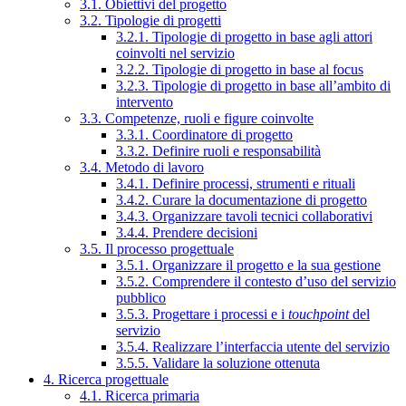
3.1. Obiettivi del progetto
3.2. Tipologie di progetti
3.2.1. Tipologie di progetto in base agli attori
coinvolti nel servizio
3.2.2. Tipologie di progetto in base al focus
3.2.3. Tipologie di progetto in base all’ambito di
intervento
3.3. Competenze, ruoli e figure coinvolte
3.3.1. Coordinatore di progetto
3.3.2. Definire ruoli e responsabilità
3.4. Metodo di lavoro
3.4.1. Definire processi, strumenti e rituali
3.4.2. Curare la documentazione di progetto
3.4.3. Organizzare tavoli tecnici collaborativi
3.4.4. Prendere decisioni
3.5. Il processo progettuale
3.5.1. Organizzare il progetto e la sua gestione
3.5.2. Comprendere il contesto d’uso del servizio
pubblico
3.5.3. Progettare i processi e i
touchpoint
del
servizio
3.5.4. Realizzare l’interfaccia utente del servizio
3.5.5. Validare la soluzione ottenuta
4. Ricerca progettuale
4.1. Ricerca primaria