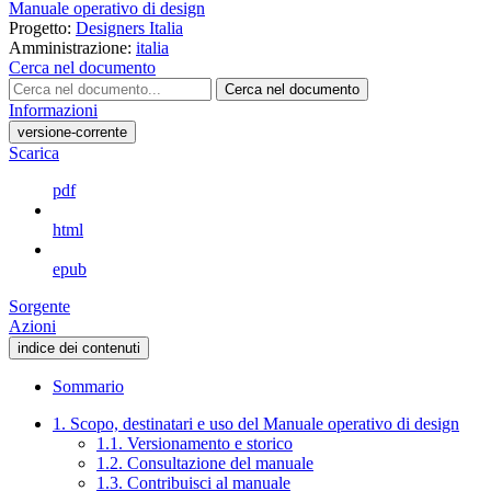
Manuale operativo di design
Progetto:
Designers Italia
Amministrazione:
italia
Cerca nel documento
Cerca nel documento
Informazioni
versione-corrente
Scarica
pdf
html
epub
Sorgente
Azioni
indice dei contenuti
Sommario
1. Scopo, destinatari e uso del Manuale operativo di design
1.1. Versionamento e storico
1.2. Consultazione del manuale
1.3. Contribuisci al manuale