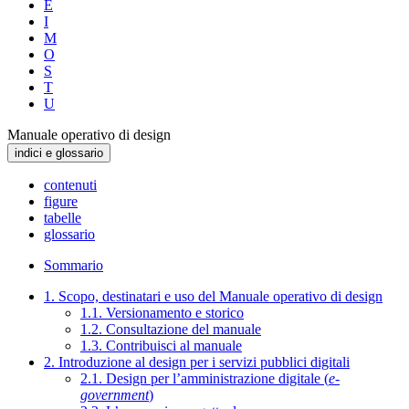
E
I
M
O
S
T
U
Manuale operativo di design
indici e glossario
contenuti
figure
tabelle
glossario
Sommario
1. Scopo, destinatari e uso del Manuale operativo di design
1.1. Versionamento e storico
1.2. Consultazione del manuale
1.3. Contribuisci al manuale
2. Introduzione al design per i servizi pubblici digitali
2.1. Design per l’amministrazione digitale (
e-
government
)