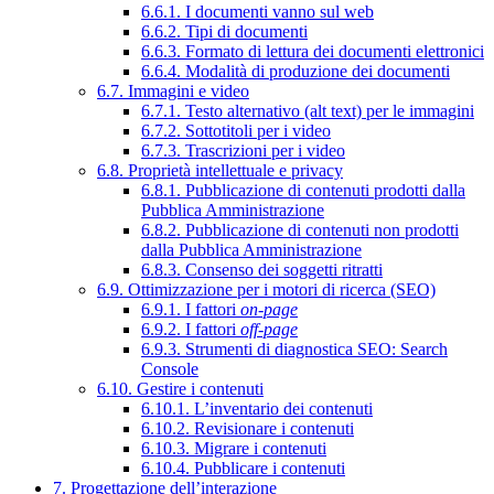
6.6.1. I documenti vanno sul web
6.6.2. Tipi di documenti
6.6.3. Formato di lettura dei documenti elettronici
6.6.4. Modalità di produzione dei documenti
6.7. Immagini e video
6.7.1. Testo alternativo (alt text) per le immagini
6.7.2. Sottotitoli per i video
6.7.3. Trascrizioni per i video
6.8. Proprietà intellettuale e privacy
6.8.1. Pubblicazione di contenuti prodotti dalla
Pubblica Amministrazione
6.8.2. Pubblicazione di contenuti non prodotti
dalla Pubblica Amministrazione
6.8.3. Consenso dei soggetti ritratti
6.9. Ottimizzazione per i motori di ricerca (SEO)
6.9.1. I fattori
on-page
6.9.2. I fattori
off-page
6.9.3. Strumenti di diagnostica SEO: Search
Console
6.10. Gestire i contenuti
6.10.1. L’inventario dei contenuti
6.10.2. Revisionare i contenuti
6.10.3. Migrare i contenuti
6.10.4. Pubblicare i contenuti
7. Progettazione dell’interazione