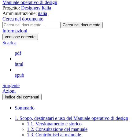
Manuale operativo di design
Progetto:
Designers Italia
Amministrazione:
italia
Cerca nel documento
Cerca nel documento
Informazioni
versione-corrente
Scarica
pdf
html
epub
Sorgente
Azioni
indice dei contenuti
Sommario
1. Scopo, destinatari e uso del Manuale operativo di design
1.1. Versionamento e storico
1.2. Consultazione del manuale
1.3. Contribuisci al manuale