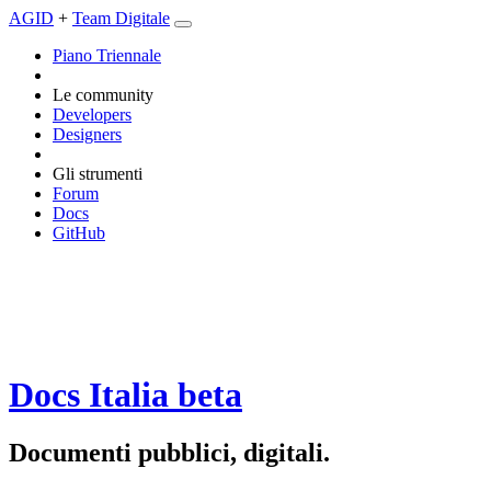
AGID
+
Team Digitale
Piano Triennale
Le community
Developers
Designers
Gli strumenti
Forum
Docs
GitHub
Docs Italia
beta
Documenti pubblici, digitali.