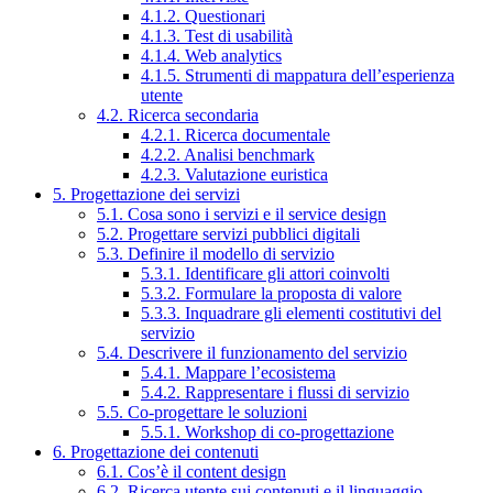
4.1.2. Questionari
4.1.3. Test di usabilità
4.1.4. Web analytics
4.1.5. Strumenti di mappatura dell’esperienza
utente
4.2. Ricerca secondaria
4.2.1. Ricerca documentale
4.2.2. Analisi benchmark
4.2.3. Valutazione euristica
5. Progettazione dei servizi
5.1. Cosa sono i servizi e il service design
5.2. Progettare servizi pubblici digitali
5.3. Definire il modello di servizio
5.3.1. Identificare gli attori coinvolti
5.3.2. Formulare la proposta di valore
5.3.3. Inquadrare gli elementi costitutivi del
servizio
5.4. Descrivere il funzionamento del servizio
5.4.1. Mappare l’ecosistema
5.4.2. Rappresentare i flussi di servizio
5.5. Co-progettare le soluzioni
5.5.1. Workshop di co-progettazione
6. Progettazione dei contenuti
6.1. Cos’è il content design
6.2. Ricerca utente sui contenuti e il linguaggio