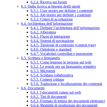
6.2.4. Ricerca sui forum
6.3. Dalla ricerca ai bisogni degli utenti
6.3.1. User stories per definire i contenuti
6.3.2. Job stories per definire i contenuti
6.3.3. Criteri di accettazione
6.4. Architettura dell’informazione
6.4.1. Definire l’architettura dell’informazione
6.4.2. Alberatura
6.4.3. Flussi di interazione
6.4.4. Sistemi di navigazione
6.4.5. Tipologie di contenuto (content type)
6.4.6. Ontologie e standard
6.4.7. Vocabolari controllati e tassonomie
6.5. Scrittura e linguaggio
6.5.1. Come leggono le persone sul web
6.5.2. Le regole per un linguaggio semplice
6.5.3. Microtesti
6.5.4. Scrittura collaborativa
6.5.5. Content critique
6.5.6. Traduzione e localizzazione dei contenuti
6.6. Documenti
6.6.1. I documenti vanno sul web
6.6.2. Tipi di documenti
6.6.3. Formato di lettura dei documenti elettronici
6.6.4. Modalità di produzione dei documenti