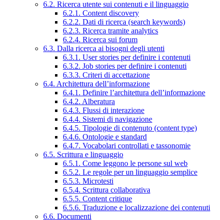
6.2. Ricerca utente sui contenuti e il linguaggio
6.2.1. Content discovery
6.2.2. Dati di ricerca (search keywords)
6.2.3. Ricerca tramite analytics
6.2.4. Ricerca sui forum
6.3. Dalla ricerca ai bisogni degli utenti
6.3.1. User stories per definire i contenuti
6.3.2. Job stories per definire i contenuti
6.3.3. Criteri di accettazione
6.4. Architettura dell’informazione
6.4.1. Definire l’architettura dell’informazione
6.4.2. Alberatura
6.4.3. Flussi di interazione
6.4.4. Sistemi di navigazione
6.4.5. Tipologie di contenuto (content type)
6.4.6. Ontologie e standard
6.4.7. Vocabolari controllati e tassonomie
6.5. Scrittura e linguaggio
6.5.1. Come leggono le persone sul web
6.5.2. Le regole per un linguaggio semplice
6.5.3. Microtesti
6.5.4. Scrittura collaborativa
6.5.5. Content critique
6.5.6. Traduzione e localizzazione dei contenuti
6.6. Documenti