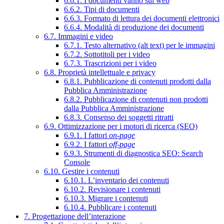
6.6.1. I documenti vanno sul web
6.6.2. Tipi di documenti
6.6.3. Formato di lettura dei documenti elettronici
6.6.4. Modalità di produzione dei documenti
6.7. Immagini e video
6.7.1. Testo alternativo (alt text) per le immagini
6.7.2. Sottotitoli per i video
6.7.3. Trascrizioni per i video
6.8. Proprietà intellettuale e privacy
6.8.1. Pubblicazione di contenuti prodotti dalla
Pubblica Amministrazione
6.8.2. Pubblicazione di contenuti non prodotti
dalla Pubblica Amministrazione
6.8.3. Consenso dei soggetti ritratti
6.9. Ottimizzazione per i motori di ricerca (SEO)
6.9.1. I fattori
on-page
6.9.2. I fattori
off-page
6.9.3. Strumenti di diagnostica SEO: Search
Console
6.10. Gestire i contenuti
6.10.1. L’inventario dei contenuti
6.10.2. Revisionare i contenuti
6.10.3. Migrare i contenuti
6.10.4. Pubblicare i contenuti
7. Progettazione dell’interazione