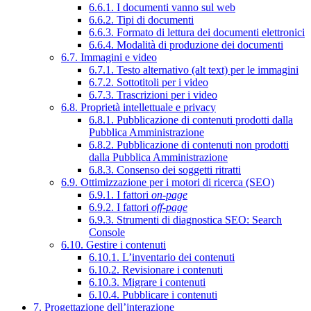
6.6.1. I documenti vanno sul web
6.6.2. Tipi di documenti
6.6.3. Formato di lettura dei documenti elettronici
6.6.4. Modalità di produzione dei documenti
6.7. Immagini e video
6.7.1. Testo alternativo (alt text) per le immagini
6.7.2. Sottotitoli per i video
6.7.3. Trascrizioni per i video
6.8. Proprietà intellettuale e privacy
6.8.1. Pubblicazione di contenuti prodotti dalla
Pubblica Amministrazione
6.8.2. Pubblicazione di contenuti non prodotti
dalla Pubblica Amministrazione
6.8.3. Consenso dei soggetti ritratti
6.9. Ottimizzazione per i motori di ricerca (SEO)
6.9.1. I fattori
on-page
6.9.2. I fattori
off-page
6.9.3. Strumenti di diagnostica SEO: Search
Console
6.10. Gestire i contenuti
6.10.1. L’inventario dei contenuti
6.10.2. Revisionare i contenuti
6.10.3. Migrare i contenuti
6.10.4. Pubblicare i contenuti
7. Progettazione dell’interazione