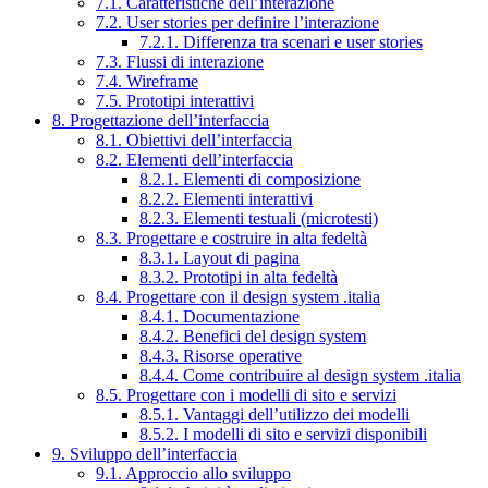
7.1. Caratteristiche dell’interazione
7.2. User stories per definire l’interazione
7.2.1. Differenza tra scenari e user stories
7.3. Flussi di interazione
7.4. Wireframe
7.5. Prototipi interattivi
8. Progettazione dell’interfaccia
8.1. Obiettivi dell’interfaccia
8.2. Elementi dell’interfaccia
8.2.1. Elementi di composizione
8.2.2. Elementi interattivi
8.2.3. Elementi testuali (microtesti)
8.3. Progettare e costruire in alta fedeltà
8.3.1. Layout di pagina
8.3.2. Prototipi in alta fedeltà
8.4. Progettare con il design system .italia
8.4.1. Documentazione
8.4.2. Benefici del design system
8.4.3. Risorse operative
8.4.4. Come contribuire al design system .italia
8.5. Progettare con i modelli di sito e servizi
8.5.1. Vantaggi dell’utilizzo dei modelli
8.5.2. I modelli di sito e servizi disponibili
9. Sviluppo dell’interfaccia
9.1. Approccio allo sviluppo