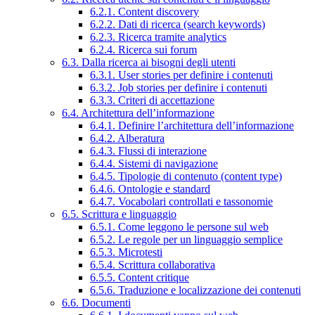
6.2.1. Content discovery
6.2.2. Dati di ricerca (search keywords)
6.2.3. Ricerca tramite analytics
6.2.4. Ricerca sui forum
6.3. Dalla ricerca ai bisogni degli utenti
6.3.1. User stories per definire i contenuti
6.3.2. Job stories per definire i contenuti
6.3.3. Criteri di accettazione
6.4. Architettura dell’informazione
6.4.1. Definire l’architettura dell’informazione
6.4.2. Alberatura
6.4.3. Flussi di interazione
6.4.4. Sistemi di navigazione
6.4.5. Tipologie di contenuto (content type)
6.4.6. Ontologie e standard
6.4.7. Vocabolari controllati e tassonomie
6.5. Scrittura e linguaggio
6.5.1. Come leggono le persone sul web
6.5.2. Le regole per un linguaggio semplice
6.5.3. Microtesti
6.5.4. Scrittura collaborativa
6.5.5. Content critique
6.5.6. Traduzione e localizzazione dei contenuti
6.6. Documenti