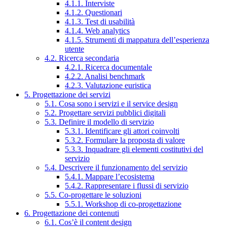
4.1.1. Interviste
4.1.2. Questionari
4.1.3. Test di usabilità
4.1.4. Web analytics
4.1.5. Strumenti di mappatura dell’esperienza
utente
4.2. Ricerca secondaria
4.2.1. Ricerca documentale
4.2.2. Analisi benchmark
4.2.3. Valutazione euristica
5. Progettazione dei servizi
5.1. Cosa sono i servizi e il service design
5.2. Progettare servizi pubblici digitali
5.3. Definire il modello di servizio
5.3.1. Identificare gli attori coinvolti
5.3.2. Formulare la proposta di valore
5.3.3. Inquadrare gli elementi costitutivi del
servizio
5.4. Descrivere il funzionamento del servizio
5.4.1. Mappare l’ecosistema
5.4.2. Rappresentare i flussi di servizio
5.5. Co-progettare le soluzioni
5.5.1. Workshop di co-progettazione
6. Progettazione dei contenuti
6.1. Cos’è il content design