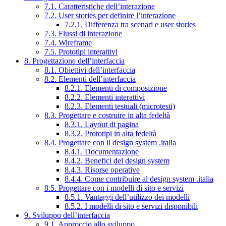
7.1. Caratteristiche dell’interazione
7.2. User stories per definire l’interazione
7.2.1. Differenza tra scenari e user stories
7.3. Flussi di interazione
7.4. Wireframe
7.5. Prototipi interattivi
8. Progettazione dell’interfaccia
8.1. Obiettivi dell’interfaccia
8.2. Elementi dell’interfaccia
8.2.1. Elementi di composizione
8.2.2. Elementi interattivi
8.2.3. Elementi testuali (microtesti)
8.3. Progettare e costruire in alta fedeltà
8.3.1. Layout di pagina
8.3.2. Prototipi in alta fedeltà
8.4. Progettare con il design system .italia
8.4.1. Documentazione
8.4.2. Benefici del design system
8.4.3. Risorse operative
8.4.4. Come contribuire al design system .italia
8.5. Progettare con i modelli di sito e servizi
8.5.1. Vantaggi dell’utilizzo dei modelli
8.5.2. I modelli di sito e servizi disponibili
9. Sviluppo dell’interfaccia
9.1. Approccio allo sviluppo