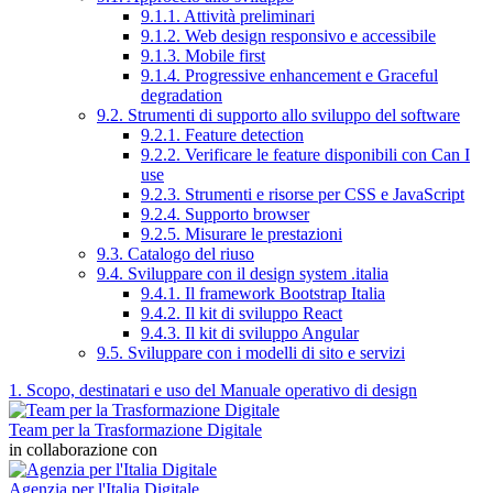
9.1.1. Attività preliminari
9.1.2. Web design responsivo e accessibile
9.1.3. Mobile first
9.1.4. Progressive enhancement e Graceful
degradation
9.2. Strumenti di supporto allo sviluppo del software
9.2.1. Feature detection
9.2.2. Verificare le feature disponibili con Can I
use
9.2.3. Strumenti e risorse per CSS e JavaScript
9.2.4. Supporto browser
9.2.5. Misurare le prestazioni
9.3. Catalogo del riuso
9.4. Sviluppare con il design system .italia
9.4.1. Il framework Bootstrap Italia
9.4.2. Il kit di sviluppo React
9.4.3. Il kit di sviluppo Angular
9.5. Sviluppare con i modelli di sito e servizi
1. Scopo, destinatari e uso del Manuale operativo di design
Team per la Trasformazione Digitale
in collaborazione con
Agenzia per l'Italia Digitale