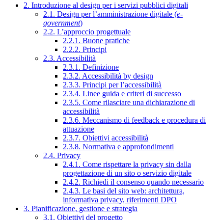
2. Introduzione al design per i servizi pubblici digitali
2.1. Design per l’amministrazione digitale (
e-
government
)
2.2. L’approccio progettuale
2.2.1. Buone pratiche
2.2.2. Principi
2.3. Accessibilità
2.3.1. Definizione
2.3.2. Accessibilità by design
2.3.3. Principi per l’accessibilità
2.3.4. Linee guida e criteri di successo
2.3.5. Come rilasciare una dichiarazione di
accessibilità
2.3.6. Meccanismo di feedback e procedura di
attuazione
2.3.7. Obiettivi accessibilità
2.3.8. Normativa e approfondimenti
2.4. Privacy
2.4.1. Come rispettare la privacy sin dalla
progettazione di un sito o servizio digitale
2.4.2. Richiedi il consenso quando necessario
2.4.3. Le basi del sito web: architettura,
informativa privacy, riferimenti DPO
3. Pianificazione, gestione e strategia
3.1. Obiettivi del progetto