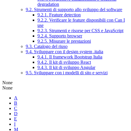
degradation
9.2. Strumenti di supporto allo sviluppo del software
9.2.1. Feature detection
9.2.2. Verificare le feature disponibili con Can I
use
9.2.3. Strumenti e risorse per CSS e JavaScript
9.2.4. Supporto browser
9.2.5. Misurare le prestazioni
9.3. Catalogo del riuso
9.4. Sviluppare con il design system .italia
9.4.1. Il framework Bootstrap Italia
9.4.2. Il kit di sviluppo React
9.4.3. Il kit di sviluppo Angular
9.5. Sviluppare con i modelli di sito e servizi
None
None
A
B
C
D
E
I
M