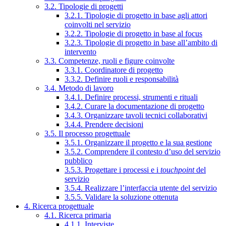
3.2. Tipologie di progetti
3.2.1. Tipologie di progetto in base agli attori
coinvolti nel servizio
3.2.2. Tipologie di progetto in base al focus
3.2.3. Tipologie di progetto in base all’ambito di
intervento
3.3. Competenze, ruoli e figure coinvolte
3.3.1. Coordinatore di progetto
3.3.2. Definire ruoli e responsabilità
3.4. Metodo di lavoro
3.4.1. Definire processi, strumenti e rituali
3.4.2. Curare la documentazione di progetto
3.4.3. Organizzare tavoli tecnici collaborativi
3.4.4. Prendere decisioni
3.5. Il processo progettuale
3.5.1. Organizzare il progetto e la sua gestione
3.5.2. Comprendere il contesto d’uso del servizio
pubblico
3.5.3. Progettare i processi e i
touchpoint
del
servizio
3.5.4. Realizzare l’interfaccia utente del servizio
3.5.5. Validare la soluzione ottenuta
4. Ricerca progettuale
4.1. Ricerca primaria
4.1.1. Interviste