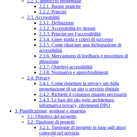
2.2. L’approccio progettuale
2.2.1. Buone pratiche
2.2.2. Principi
2.3. Accessibilità
2.3.1. Definizione
2.3.2. Accessibilità by design
2.3.3. Principi per l’accessibilità
2.3.4. Linee guida e criteri di successo
2.3.5. Come rilasciare una dichiarazione di
accessibilità
2.3.6. Meccanismo di feedback e procedura di
attuazione
2.3.7. Obiettivi accessibilità
2.3.8. Normativa e approfondimenti
2.4. Privacy
2.4.1. Come rispettare la privacy sin dalla
progettazione di un sito o servizio digitale
2.4.2. Richiedi il consenso quando necessario
2.4.3. Le basi del sito web: architettura,
informativa privacy, riferimenti DPO
3. Pianificazione, gestione e strategia
3.1. Obiettivi del progetto
3.2. Tipologie di progetti
3.2.1. Tipologie di progetto in base agli attori
coinvolti nel servizio