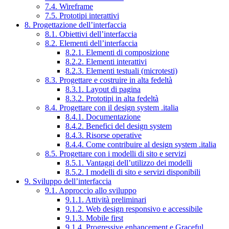
7.4. Wireframe
7.5. Prototipi interattivi
8. Progettazione dell’interfaccia
8.1. Obiettivi dell’interfaccia
8.2. Elementi dell’interfaccia
8.2.1. Elementi di composizione
8.2.2. Elementi interattivi
8.2.3. Elementi testuali (microtesti)
8.3. Progettare e costruire in alta fedeltà
8.3.1. Layout di pagina
8.3.2. Prototipi in alta fedeltà
8.4. Progettare con il design system .italia
8.4.1. Documentazione
8.4.2. Benefici del design system
8.4.3. Risorse operative
8.4.4. Come contribuire al design system .italia
8.5. Progettare con i modelli di sito e servizi
8.5.1. Vantaggi dell’utilizzo dei modelli
8.5.2. I modelli di sito e servizi disponibili
9. Sviluppo dell’interfaccia
9.1. Approccio allo sviluppo
9.1.1. Attività preliminari
9.1.2. Web design responsivo e accessibile
9.1.3. Mobile first
9.1.4. Progressive enhancement e Graceful