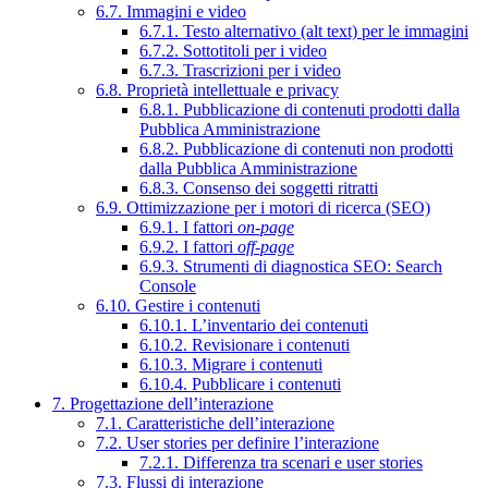
6.7. Immagini e video
6.7.1. Testo alternativo (alt text) per le immagini
6.7.2. Sottotitoli per i video
6.7.3. Trascrizioni per i video
6.8. Proprietà intellettuale e privacy
6.8.1. Pubblicazione di contenuti prodotti dalla
Pubblica Amministrazione
6.8.2. Pubblicazione di contenuti non prodotti
dalla Pubblica Amministrazione
6.8.3. Consenso dei soggetti ritratti
6.9. Ottimizzazione per i motori di ricerca (SEO)
6.9.1. I fattori
on-page
6.9.2. I fattori
off-page
6.9.3. Strumenti di diagnostica SEO: Search
Console
6.10. Gestire i contenuti
6.10.1. L’inventario dei contenuti
6.10.2. Revisionare i contenuti
6.10.3. Migrare i contenuti
6.10.4. Pubblicare i contenuti
7. Progettazione dell’interazione
7.1. Caratteristiche dell’interazione
7.2. User stories per definire l’interazione
7.2.1. Differenza tra scenari e user stories
7.3. Flussi di interazione