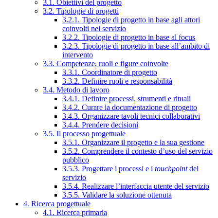
3.1. Obiettivi del progetto
3.2. Tipologie di progetti
3.2.1. Tipologie di progetto in base agli attori
coinvolti nel servizio
3.2.2. Tipologie di progetto in base al focus
3.2.3. Tipologie di progetto in base all’ambito di
intervento
3.3. Competenze, ruoli e figure coinvolte
3.3.1. Coordinatore di progetto
3.3.2. Definire ruoli e responsabilità
3.4. Metodo di lavoro
3.4.1. Definire processi, strumenti e rituali
3.4.2. Curare la documentazione di progetto
3.4.3. Organizzare tavoli tecnici collaborativi
3.4.4. Prendere decisioni
3.5. Il processo progettuale
3.5.1. Organizzare il progetto e la sua gestione
3.5.2. Comprendere il contesto d’uso del servizio
pubblico
3.5.3. Progettare i processi e i
touchpoint
del
servizio
3.5.4. Realizzare l’interfaccia utente del servizio
3.5.5. Validare la soluzione ottenuta
4. Ricerca progettuale
4.1. Ricerca primaria