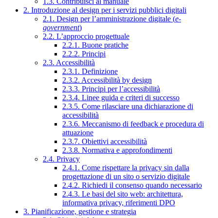
1.3. Contribuisci al manuale
2. Introduzione al design per i servizi pubblici digitali
2.1. Design per l’amministrazione digitale (
e-
government
)
2.2. L’approccio progettuale
2.2.1. Buone pratiche
2.2.2. Principi
2.3. Accessibilità
2.3.1. Definizione
2.3.2. Accessibilità by design
2.3.3. Principi per l’accessibilità
2.3.4. Linee guida e criteri di successo
2.3.5. Come rilasciare una dichiarazione di
accessibilità
2.3.6. Meccanismo di feedback e procedura di
attuazione
2.3.7. Obiettivi accessibilità
2.3.8. Normativa e approfondimenti
2.4. Privacy
2.4.1. Come rispettare la privacy sin dalla
progettazione di un sito o servizio digitale
2.4.2. Richiedi il consenso quando necessario
2.4.3. Le basi del sito web: architettura,
informativa privacy, riferimenti DPO
3. Pianificazione, gestione e strategia