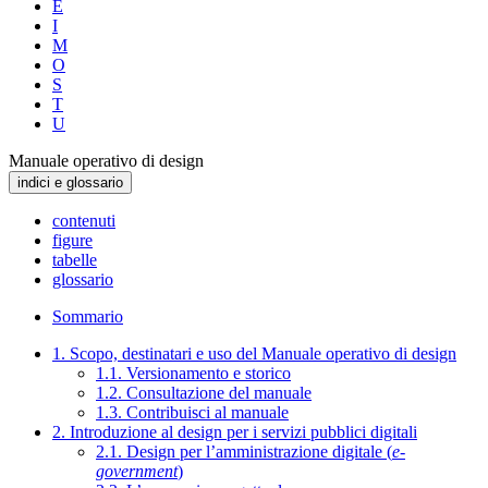
E
I
M
O
S
T
U
Manuale operativo di design
indici e glossario
contenuti
figure
tabelle
glossario
Sommario
1. Scopo, destinatari e uso del Manuale operativo di design
1.1. Versionamento e storico
1.2. Consultazione del manuale
1.3. Contribuisci al manuale
2. Introduzione al design per i servizi pubblici digitali
2.1. Design per l’amministrazione digitale (
e-
government
)