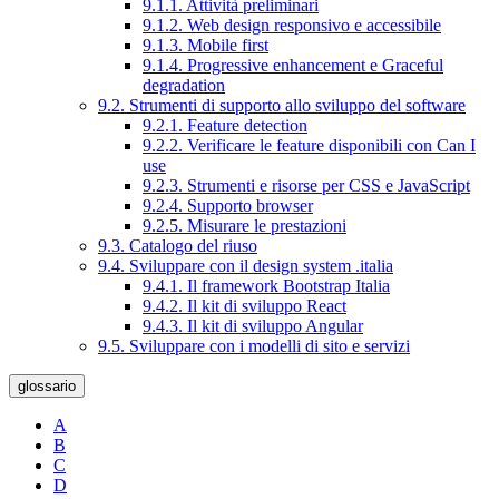
9.1.1. Attività preliminari
9.1.2. Web design responsivo e accessibile
9.1.3. Mobile first
9.1.4. Progressive enhancement e Graceful
degradation
9.2. Strumenti di supporto allo sviluppo del software
9.2.1. Feature detection
9.2.2. Verificare le feature disponibili con Can I
use
9.2.3. Strumenti e risorse per CSS e JavaScript
9.2.4. Supporto browser
9.2.5. Misurare le prestazioni
9.3. Catalogo del riuso
9.4. Sviluppare con il design system .italia
9.4.1. Il framework Bootstrap Italia
9.4.2. Il kit di sviluppo React
9.4.3. Il kit di sviluppo Angular
9.5. Sviluppare con i modelli di sito e servizi
glossario
A
B
C
D