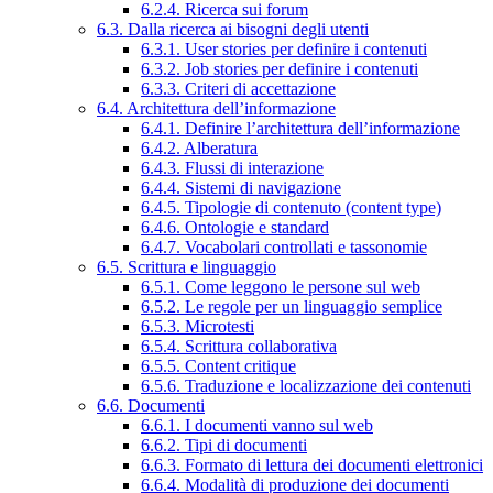
6.2.4. Ricerca sui forum
6.3. Dalla ricerca ai bisogni degli utenti
6.3.1. User stories per definire i contenuti
6.3.2. Job stories per definire i contenuti
6.3.3. Criteri di accettazione
6.4. Architettura dell’informazione
6.4.1. Definire l’architettura dell’informazione
6.4.2. Alberatura
6.4.3. Flussi di interazione
6.4.4. Sistemi di navigazione
6.4.5. Tipologie di contenuto (content type)
6.4.6. Ontologie e standard
6.4.7. Vocabolari controllati e tassonomie
6.5. Scrittura e linguaggio
6.5.1. Come leggono le persone sul web
6.5.2. Le regole per un linguaggio semplice
6.5.3. Microtesti
6.5.4. Scrittura collaborativa
6.5.5. Content critique
6.5.6. Traduzione e localizzazione dei contenuti
6.6. Documenti
6.6.1. I documenti vanno sul web
6.6.2. Tipi di documenti
6.6.3. Formato di lettura dei documenti elettronici
6.6.4. Modalità di produzione dei documenti