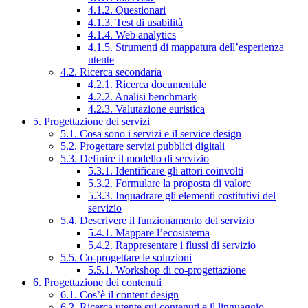
4.1.2. Questionari
4.1.3. Test di usabilità
4.1.4. Web analytics
4.1.5. Strumenti di mappatura dell’esperienza
utente
4.2. Ricerca secondaria
4.2.1. Ricerca documentale
4.2.2. Analisi benchmark
4.2.3. Valutazione euristica
5. Progettazione dei servizi
5.1. Cosa sono i servizi e il service design
5.2. Progettare servizi pubblici digitali
5.3. Definire il modello di servizio
5.3.1. Identificare gli attori coinvolti
5.3.2. Formulare la proposta di valore
5.3.3. Inquadrare gli elementi costitutivi del
servizio
5.4. Descrivere il funzionamento del servizio
5.4.1. Mappare l’ecosistema
5.4.2. Rappresentare i flussi di servizio
5.5. Co-progettare le soluzioni
5.5.1. Workshop di co-progettazione
6. Progettazione dei contenuti
6.1. Cos’è il content design
6.2. Ricerca utente sui contenuti e il linguaggio