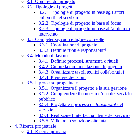
3.1. Obiettivi del progetto
3.2. Tipologie di progetti
3.2.1. Tipologie di progetto in base agli attori
coinvolti nel servizio
3.2.2. Tipologie di progetto in base al focus
3.2.3. Tipologie di progetto in base all’ambito di
intervento
3.3. Competenze, ruoli e figure coinvolte
3.3.1. Coordinatore di progetto
3.3.2. Definire ruoli e responsabilità
3.4. Metodo di lavoro
3.4.1. Definire processi, strumenti e rituali
3.4.2. Curare la documentazione di progetto
3.4.3. Organizzare tavoli tecnici collaborativi
3.4.4. Prendere decisioni
3.5. Il processo progettuale
3.5.1. Organizzare il progetto e la sua gestione
3.5.2. Comprendere il contesto d’uso del servizio
pubblico
3.5.3. Progettare i processi e i
touchpoint
del
servizio
3.5.4. Realizzare l’interfaccia utente del servizio
3.5.5. Validare la soluzione ottenuta
4. Ricerca progettuale
4.1. Ricerca primaria