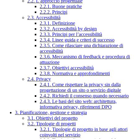
2.2. L’approccio progettuale
2.2.1. Buone pratiche
2.2.2. Principi
2.3. Accessibilità
2.3.1. Definizione
2.3.2. Accessibilità by design
2.3.3. Principi per l’accessibilità
2.3.4. Linee guida e criteri di successo
2.3.5. Come rilasciare una dichiarazione di
accessibilità
2.3.6. Meccanismo di feedback e procedura di
attuazione
2.3.7. Obiettivi accessibilità
2.3.8. Normativa e approfondimenti
2.4. Privacy
2.4.1. Come rispettare la privacy sin dalla
progettazione di un sito o servizio digitale
2.4.2. Richiedi il consenso quando necessario
2.4.3. Le basi del sito web: architettura,
informativa privacy, riferimenti DPO
3. Pianificazione, gestione e strategia
3.1. Obiettivi del progetto
3.2. Tipologie di progetti
3.2.1. Tipologie di progetto in base agli attori
coinvolti nel servizio