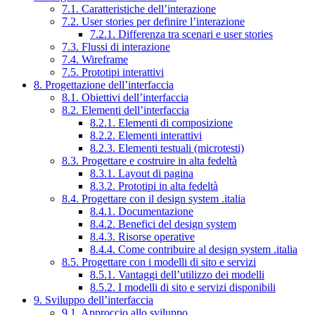
7.1. Caratteristiche dell’interazione
7.2. User stories per definire l’interazione
7.2.1. Differenza tra scenari e user stories
7.3. Flussi di interazione
7.4. Wireframe
7.5. Prototipi interattivi
8. Progettazione dell’interfaccia
8.1. Obiettivi dell’interfaccia
8.2. Elementi dell’interfaccia
8.2.1. Elementi di composizione
8.2.2. Elementi interattivi
8.2.3. Elementi testuali (microtesti)
8.3. Progettare e costruire in alta fedeltà
8.3.1. Layout di pagina
8.3.2. Prototipi in alta fedeltà
8.4. Progettare con il design system .italia
8.4.1. Documentazione
8.4.2. Benefici del design system
8.4.3. Risorse operative
8.4.4. Come contribuire al design system .italia
8.5. Progettare con i modelli di sito e servizi
8.5.1. Vantaggi dell’utilizzo dei modelli
8.5.2. I modelli di sito e servizi disponibili
9. Sviluppo dell’interfaccia
9.1. Approccio allo sviluppo