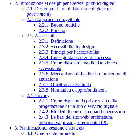
2. Introduzione al design per i servizi pubblici digitali
2.1. Design per l’amministrazione digitale (
e-
government
)
2.2. L’approccio progettuale
2.2.1. Buone pratiche
2.2.2. Principi
2.3. Accessibilità
2.3.1. Definizione
2.3.2. Accessibilità by design
2.3.3. Principi per l’accessibilità
2.3.4. Linee guida e criteri di successo
2.3.5. Come rilasciare una dichiarazione di
accessibilità
2.3.6. Meccanismo di feedback e procedura di
attuazione
2.3.7. Obiettivi accessibilità
2.3.8. Normativa e approfondimenti
2.4. Privacy
2.4.1. Come rispettare la privacy sin dalla
progettazione di un sito o servizio digitale
2.4.2. Richiedi il consenso quando necessario
2.4.3. Le basi del sito web: architettura,
informativa privacy, riferimenti DPO
3. Pianificazione, gestione e strategia
3.1. Obiettivi del progetto