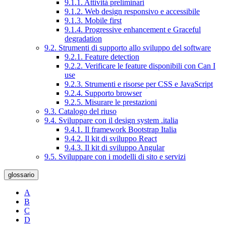
9.1.1. Attività preliminari
9.1.2. Web design responsivo e accessibile
9.1.3. Mobile first
9.1.4. Progressive enhancement e Graceful
degradation
9.2. Strumenti di supporto allo sviluppo del software
9.2.1. Feature detection
9.2.2. Verificare le feature disponibili con Can I
use
9.2.3. Strumenti e risorse per CSS e JavaScript
9.2.4. Supporto browser
9.2.5. Misurare le prestazioni
9.3. Catalogo del riuso
9.4. Sviluppare con il design system .italia
9.4.1. Il framework Bootstrap Italia
9.4.2. Il kit di sviluppo React
9.4.3. Il kit di sviluppo Angular
9.5. Sviluppare con i modelli di sito e servizi
glossario
A
B
C
D