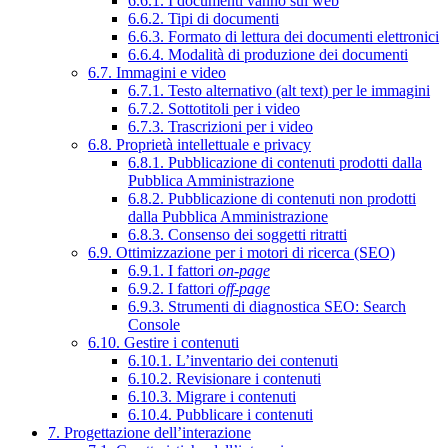
6.6.1. I documenti vanno sul web
6.6.2. Tipi di documenti
6.6.3. Formato di lettura dei documenti elettronici
6.6.4. Modalità di produzione dei documenti
6.7. Immagini e video
6.7.1. Testo alternativo (alt text) per le immagini
6.7.2. Sottotitoli per i video
6.7.3. Trascrizioni per i video
6.8. Proprietà intellettuale e privacy
6.8.1. Pubblicazione di contenuti prodotti dalla
Pubblica Amministrazione
6.8.2. Pubblicazione di contenuti non prodotti
dalla Pubblica Amministrazione
6.8.3. Consenso dei soggetti ritratti
6.9. Ottimizzazione per i motori di ricerca (SEO)
6.9.1. I fattori
on-page
6.9.2. I fattori
off-page
6.9.3. Strumenti di diagnostica SEO: Search
Console
6.10. Gestire i contenuti
6.10.1. L’inventario dei contenuti
6.10.2. Revisionare i contenuti
6.10.3. Migrare i contenuti
6.10.4. Pubblicare i contenuti
7. Progettazione dell’interazione