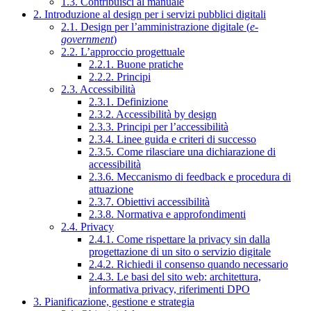
1.3. Contribuisci al manuale
2. Introduzione al design per i servizi pubblici digitali
2.1. Design per l’amministrazione digitale (
e-
government
)
2.2. L’approccio progettuale
2.2.1. Buone pratiche
2.2.2. Principi
2.3. Accessibilità
2.3.1. Definizione
2.3.2. Accessibilità by design
2.3.3. Principi per l’accessibilità
2.3.4. Linee guida e criteri di successo
2.3.5. Come rilasciare una dichiarazione di
accessibilità
2.3.6. Meccanismo di feedback e procedura di
attuazione
2.3.7. Obiettivi accessibilità
2.3.8. Normativa e approfondimenti
2.4. Privacy
2.4.1. Come rispettare la privacy sin dalla
progettazione di un sito o servizio digitale
2.4.2. Richiedi il consenso quando necessario
2.4.3. Le basi del sito web: architettura,
informativa privacy, riferimenti DPO
3. Pianificazione, gestione e strategia