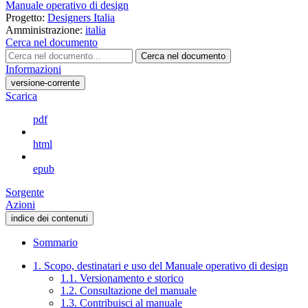
Manuale operativo di design
Progetto:
Designers Italia
Amministrazione:
italia
Cerca nel documento
Cerca nel documento
Informazioni
versione-corrente
Scarica
pdf
html
epub
Sorgente
Azioni
indice dei contenuti
Sommario
1. Scopo, destinatari e uso del Manuale operativo di design
1.1. Versionamento e storico
1.2. Consultazione del manuale
1.3. Contribuisci al manuale