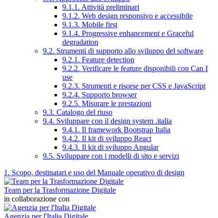
9.1.1. Attività preliminari
9.1.2. Web design responsivo e accessibile
9.1.3. Mobile first
9.1.4. Progressive enhancement e Graceful
degradation
9.2. Strumenti di supporto allo sviluppo del software
9.2.1. Feature detection
9.2.2. Verificare le feature disponibili con Can I
use
9.2.3. Strumenti e risorse per CSS e JavaScript
9.2.4. Supporto browser
9.2.5. Misurare le prestazioni
9.3. Catalogo del riuso
9.4. Sviluppare con il design system .italia
9.4.1. Il framework Bootstrap Italia
9.4.2. Il kit di sviluppo React
9.4.3. Il kit di sviluppo Angular
9.5. Sviluppare con i modelli di sito e servizi
1. Scopo, destinatari e uso del Manuale operativo di design
Team per la Trasformazione Digitale
in collaborazione con
Agenzia per l'Italia Digitale