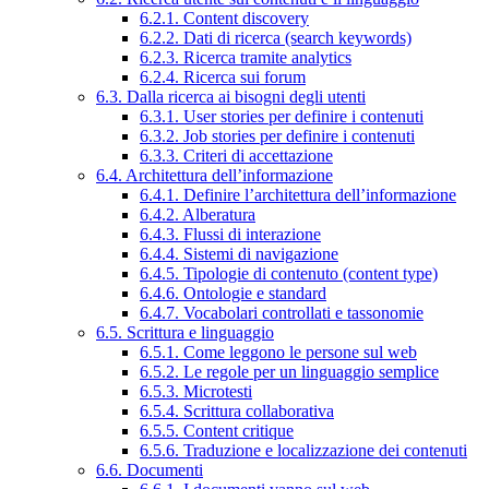
6.2.1. Content discovery
6.2.2. Dati di ricerca (search keywords)
6.2.3. Ricerca tramite analytics
6.2.4. Ricerca sui forum
6.3. Dalla ricerca ai bisogni degli utenti
6.3.1. User stories per definire i contenuti
6.3.2. Job stories per definire i contenuti
6.3.3. Criteri di accettazione
6.4. Architettura dell’informazione
6.4.1. Definire l’architettura dell’informazione
6.4.2. Alberatura
6.4.3. Flussi di interazione
6.4.4. Sistemi di navigazione
6.4.5. Tipologie di contenuto (content type)
6.4.6. Ontologie e standard
6.4.7. Vocabolari controllati e tassonomie
6.5. Scrittura e linguaggio
6.5.1. Come leggono le persone sul web
6.5.2. Le regole per un linguaggio semplice
6.5.3. Microtesti
6.5.4. Scrittura collaborativa
6.5.5. Content critique
6.5.6. Traduzione e localizzazione dei contenuti
6.6. Documenti