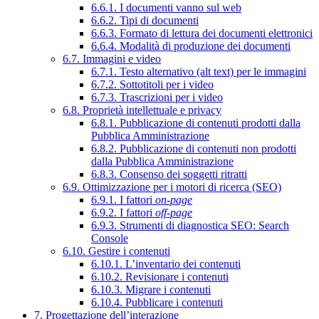
6.6.1. I documenti vanno sul web
6.6.2. Tipi di documenti
6.6.3. Formato di lettura dei documenti elettronici
6.6.4. Modalità di produzione dei documenti
6.7. Immagini e video
6.7.1. Testo alternativo (alt text) per le immagini
6.7.2. Sottotitoli per i video
6.7.3. Trascrizioni per i video
6.8. Proprietà intellettuale e privacy
6.8.1. Pubblicazione di contenuti prodotti dalla
Pubblica Amministrazione
6.8.2. Pubblicazione di contenuti non prodotti
dalla Pubblica Amministrazione
6.8.3. Consenso dei soggetti ritratti
6.9. Ottimizzazione per i motori di ricerca (SEO)
6.9.1. I fattori
on-page
6.9.2. I fattori
off-page
6.9.3. Strumenti di diagnostica SEO: Search
Console
6.10. Gestire i contenuti
6.10.1. L’inventario dei contenuti
6.10.2. Revisionare i contenuti
6.10.3. Migrare i contenuti
6.10.4. Pubblicare i contenuti
7. Progettazione dell’interazione