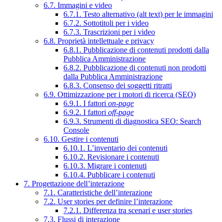
6.7. Immagini e video
6.7.1. Testo alternativo (alt text) per le immagini
6.7.2. Sottotitoli per i video
6.7.3. Trascrizioni per i video
6.8. Proprietà intellettuale e privacy
6.8.1. Pubblicazione di contenuti prodotti dalla
Pubblica Amministrazione
6.8.2. Pubblicazione di contenuti non prodotti
dalla Pubblica Amministrazione
6.8.3. Consenso dei soggetti ritratti
6.9. Ottimizzazione per i motori di ricerca (SEO)
6.9.1. I fattori
on-page
6.9.2. I fattori
off-page
6.9.3. Strumenti di diagnostica SEO: Search
Console
6.10. Gestire i contenuti
6.10.1. L’inventario dei contenuti
6.10.2. Revisionare i contenuti
6.10.3. Migrare i contenuti
6.10.4. Pubblicare i contenuti
7. Progettazione dell’interazione
7.1. Caratteristiche dell’interazione
7.2. User stories per definire l’interazione
7.2.1. Differenza tra scenari e user stories
7.3. Flussi di interazione