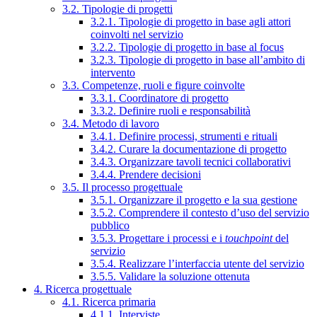
3.2. Tipologie di progetti
3.2.1. Tipologie di progetto in base agli attori
coinvolti nel servizio
3.2.2. Tipologie di progetto in base al focus
3.2.3. Tipologie di progetto in base all’ambito di
intervento
3.3. Competenze, ruoli e figure coinvolte
3.3.1. Coordinatore di progetto
3.3.2. Definire ruoli e responsabilità
3.4. Metodo di lavoro
3.4.1. Definire processi, strumenti e rituali
3.4.2. Curare la documentazione di progetto
3.4.3. Organizzare tavoli tecnici collaborativi
3.4.4. Prendere decisioni
3.5. Il processo progettuale
3.5.1. Organizzare il progetto e la sua gestione
3.5.2. Comprendere il contesto d’uso del servizio
pubblico
3.5.3. Progettare i processi e i
touchpoint
del
servizio
3.5.4. Realizzare l’interfaccia utente del servizio
3.5.5. Validare la soluzione ottenuta
4. Ricerca progettuale
4.1. Ricerca primaria
4.1.1. Interviste