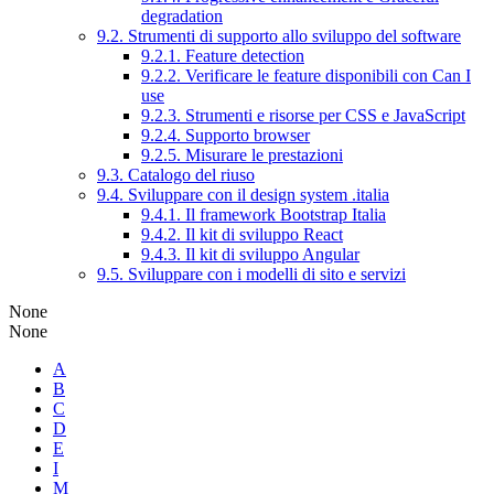
degradation
9.2. Strumenti di supporto allo sviluppo del software
9.2.1. Feature detection
9.2.2. Verificare le feature disponibili con Can I
use
9.2.3. Strumenti e risorse per CSS e JavaScript
9.2.4. Supporto browser
9.2.5. Misurare le prestazioni
9.3. Catalogo del riuso
9.4. Sviluppare con il design system .italia
9.4.1. Il framework Bootstrap Italia
9.4.2. Il kit di sviluppo React
9.4.3. Il kit di sviluppo Angular
9.5. Sviluppare con i modelli di sito e servizi
None
None
A
B
C
D
E
I
M