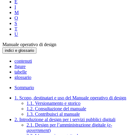
E
I
M
O
S
T
U
Manuale operativo di design
indici e glossario
contenuti
figure
tabelle
glossario
Sommario
1. Scopo, destinatari e uso del Manuale operativo di design
1.1. Versionamento e storico
1.2. Consultazione del manuale
1.3. Contribuisci al manuale
2. Introduzione al design per i servizi pubblici digitali
2.1. Design per l’amministrazione digitale (
e-
government
)