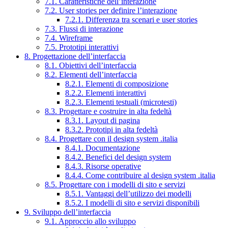
7.1. Caratteristiche dell’interazione
7.2. User stories per definire l’interazione
7.2.1. Differenza tra scenari e user stories
7.3. Flussi di interazione
7.4. Wireframe
7.5. Prototipi interattivi
8. Progettazione dell’interfaccia
8.1. Obiettivi dell’interfaccia
8.2. Elementi dell’interfaccia
8.2.1. Elementi di composizione
8.2.2. Elementi interattivi
8.2.3. Elementi testuali (microtesti)
8.3. Progettare e costruire in alta fedeltà
8.3.1. Layout di pagina
8.3.2. Prototipi in alta fedeltà
8.4. Progettare con il design system .italia
8.4.1. Documentazione
8.4.2. Benefici del design system
8.4.3. Risorse operative
8.4.4. Come contribuire al design system .italia
8.5. Progettare con i modelli di sito e servizi
8.5.1. Vantaggi dell’utilizzo dei modelli
8.5.2. I modelli di sito e servizi disponibili
9. Sviluppo dell’interfaccia
9.1. Approccio allo sviluppo