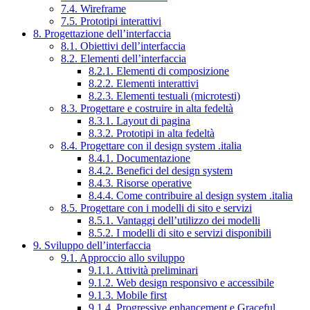
7.4. Wireframe
7.5. Prototipi interattivi
8. Progettazione dell’interfaccia
8.1. Obiettivi dell’interfaccia
8.2. Elementi dell’interfaccia
8.2.1. Elementi di composizione
8.2.2. Elementi interattivi
8.2.3. Elementi testuali (microtesti)
8.3. Progettare e costruire in alta fedeltà
8.3.1. Layout di pagina
8.3.2. Prototipi in alta fedeltà
8.4. Progettare con il design system .italia
8.4.1. Documentazione
8.4.2. Benefici del design system
8.4.3. Risorse operative
8.4.4. Come contribuire al design system .italia
8.5. Progettare con i modelli di sito e servizi
8.5.1. Vantaggi dell’utilizzo dei modelli
8.5.2. I modelli di sito e servizi disponibili
9. Sviluppo dell’interfaccia
9.1. Approccio allo sviluppo
9.1.1. Attività preliminari
9.1.2. Web design responsivo e accessibile
9.1.3. Mobile first
9.1.4. Progressive enhancement e Graceful