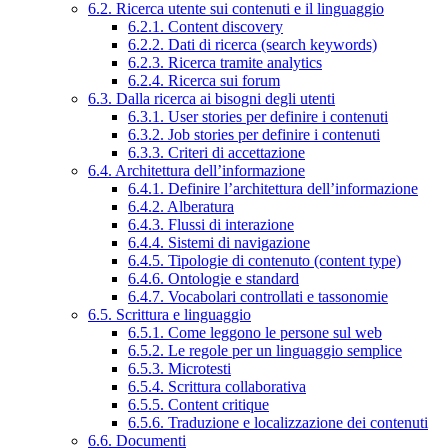
6.2. Ricerca utente sui contenuti e il linguaggio
6.2.1. Content discovery
6.2.2. Dati di ricerca (search keywords)
6.2.3. Ricerca tramite analytics
6.2.4. Ricerca sui forum
6.3. Dalla ricerca ai bisogni degli utenti
6.3.1. User stories per definire i contenuti
6.3.2. Job stories per definire i contenuti
6.3.3. Criteri di accettazione
6.4. Architettura dell’informazione
6.4.1. Definire l’architettura dell’informazione
6.4.2. Alberatura
6.4.3. Flussi di interazione
6.4.4. Sistemi di navigazione
6.4.5. Tipologie di contenuto (content type)
6.4.6. Ontologie e standard
6.4.7. Vocabolari controllati e tassonomie
6.5. Scrittura e linguaggio
6.5.1. Come leggono le persone sul web
6.5.2. Le regole per un linguaggio semplice
6.5.3. Microtesti
6.5.4. Scrittura collaborativa
6.5.5. Content critique
6.5.6. Traduzione e localizzazione dei contenuti
6.6. Documenti