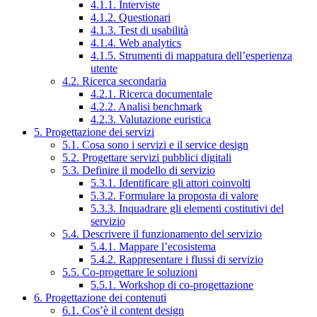
4.1.1. Interviste
4.1.2. Questionari
4.1.3. Test di usabilità
4.1.4. Web analytics
4.1.5. Strumenti di mappatura dell’esperienza
utente
4.2. Ricerca secondaria
4.2.1. Ricerca documentale
4.2.2. Analisi benchmark
4.2.3. Valutazione euristica
5. Progettazione dei servizi
5.1. Cosa sono i servizi e il service design
5.2. Progettare servizi pubblici digitali
5.3. Definire il modello di servizio
5.3.1. Identificare gli attori coinvolti
5.3.2. Formulare la proposta di valore
5.3.3. Inquadrare gli elementi costitutivi del
servizio
5.4. Descrivere il funzionamento del servizio
5.4.1. Mappare l’ecosistema
5.4.2. Rappresentare i flussi di servizio
5.5. Co-progettare le soluzioni
5.5.1. Workshop di co-progettazione
6. Progettazione dei contenuti
6.1. Cos’è il content design