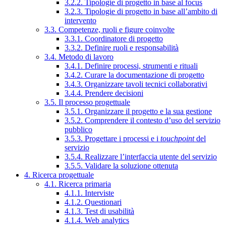
3.2.2. Tipologie di progetto in base al focus
3.2.3. Tipologie di progetto in base all’ambito di
intervento
3.3. Competenze, ruoli e figure coinvolte
3.3.1. Coordinatore di progetto
3.3.2. Definire ruoli e responsabilità
3.4. Metodo di lavoro
3.4.1. Definire processi, strumenti e rituali
3.4.2. Curare la documentazione di progetto
3.4.3. Organizzare tavoli tecnici collaborativi
3.4.4. Prendere decisioni
3.5. Il processo progettuale
3.5.1. Organizzare il progetto e la sua gestione
3.5.2. Comprendere il contesto d’uso del servizio
pubblico
3.5.3. Progettare i processi e i
touchpoint
del
servizio
3.5.4. Realizzare l’interfaccia utente del servizio
3.5.5. Validare la soluzione ottenuta
4. Ricerca progettuale
4.1. Ricerca primaria
4.1.1. Interviste
4.1.2. Questionari
4.1.3. Test di usabilità
4.1.4. Web analytics