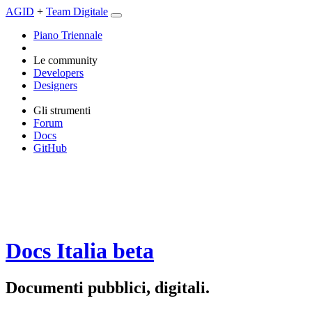
AGID
+
Team Digitale
Piano Triennale
Le community
Developers
Designers
Gli strumenti
Forum
Docs
GitHub
Docs Italia
beta
Documenti pubblici, digitali.