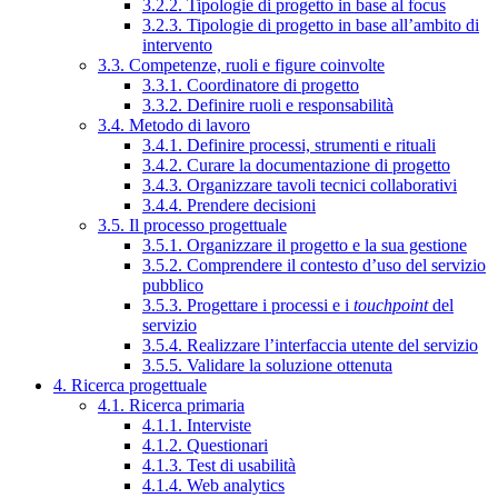
3.2.2. Tipologie di progetto in base al focus
3.2.3. Tipologie di progetto in base all’ambito di
intervento
3.3. Competenze, ruoli e figure coinvolte
3.3.1. Coordinatore di progetto
3.3.2. Definire ruoli e responsabilità
3.4. Metodo di lavoro
3.4.1. Definire processi, strumenti e rituali
3.4.2. Curare la documentazione di progetto
3.4.3. Organizzare tavoli tecnici collaborativi
3.4.4. Prendere decisioni
3.5. Il processo progettuale
3.5.1. Organizzare il progetto e la sua gestione
3.5.2. Comprendere il contesto d’uso del servizio
pubblico
3.5.3. Progettare i processi e i
touchpoint
del
servizio
3.5.4. Realizzare l’interfaccia utente del servizio
3.5.5. Validare la soluzione ottenuta
4. Ricerca progettuale
4.1. Ricerca primaria
4.1.1. Interviste
4.1.2. Questionari
4.1.3. Test di usabilità
4.1.4. Web analytics