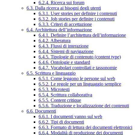
6.2.4. Ricerca sui forum
6.3. Dalla ricerca ai bisogni degli utenti
6.3.1. User stories per definire i contenuti
6.3.2. Job stories per definire i contenuti
6.3.3. Criteri di accettazione
6.4. Architettura dell’informazione
6.4.1. Definire l’architettura dell’informazione
6.4.2. Alberatura
6.4.3. Flussi di interazione
6.4.4. Sistemi di navigazione
6.4.5. Tipologie di contenuto (content type)
6.4.6. Ontologie e standard
6.4.7. Vocabolari controllati e tassonomie
6.5. Scrittura e linguaggio
6.5.1. Come leggono le persone sul web
6.5.2. Le regole per un linguaggio semplice
6.5.3. Microtesti
6.5.4. Scrittura collaborativa
6.5.5. Content critique
6.5.6. Traduzione e localizzazione dei contenuti
6.6. Documenti
6.6.1. I documenti vanno sul web
6.6.2. Tipi di documenti
6.6.3. Formato di lettura dei documenti elettronici
6.6.4. Modalità di produzione dei documenti