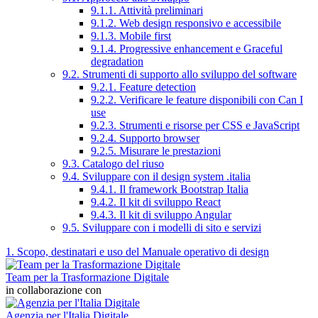
9.1.1. Attività preliminari
9.1.2. Web design responsivo e accessibile
9.1.3. Mobile first
9.1.4. Progressive enhancement e Graceful
degradation
9.2. Strumenti di supporto allo sviluppo del software
9.2.1. Feature detection
9.2.2. Verificare le feature disponibili con Can I
use
9.2.3. Strumenti e risorse per CSS e JavaScript
9.2.4. Supporto browser
9.2.5. Misurare le prestazioni
9.3. Catalogo del riuso
9.4. Sviluppare con il design system .italia
9.4.1. Il framework Bootstrap Italia
9.4.2. Il kit di sviluppo React
9.4.3. Il kit di sviluppo Angular
9.5. Sviluppare con i modelli di sito e servizi
1. Scopo, destinatari e uso del Manuale operativo di design
Team per la Trasformazione Digitale
in collaborazione con
Agenzia per l'Italia Digitale