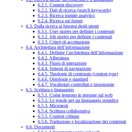
6.2.1. Content discovery
6.2.2. Dati di ricerca (search keywords)
6.2.3. Ricerca tramite analytics
6.2.4. Ricerca sui forum
6.3. Dalla ricerca ai bisogni degli utenti
6.3.1. User stories per definire i contenuti
6.3.2. Job stories per definire i contenuti
6.3.3. Criteri di accettazione
6.4. Architettura dell’informazione
6.4.1. Definire l’architettura dell’informazione
6.4.2. Alberatura
6.4.3. Flussi di interazione
6.4.4. Sistemi di navigazione
6.4.5. Tipologie di contenuto (content type)
6.4.6. Ontologie e standard
6.4.7. Vocabolari controllati e tassonomie
6.5. Scrittura e linguaggio
6.5.1. Come leggono le persone sul web
6.5.2. Le regole per un linguaggio semplice
6.5.3. Microtesti
6.5.4. Scrittura collaborativa
6.5.5. Content critique
6.5.6. Traduzione e localizzazione dei contenuti
6.6. Documenti