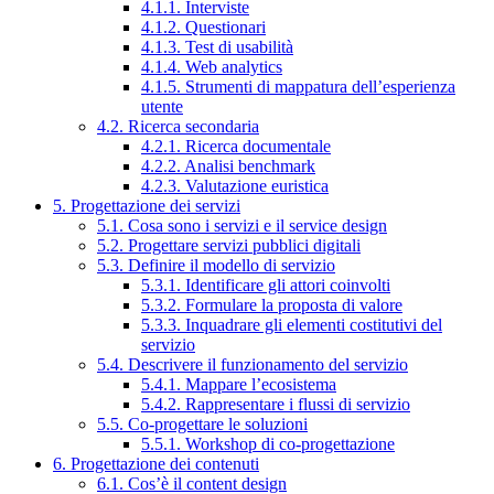
4.1.1. Interviste
4.1.2. Questionari
4.1.3. Test di usabilità
4.1.4. Web analytics
4.1.5. Strumenti di mappatura dell’esperienza
utente
4.2. Ricerca secondaria
4.2.1. Ricerca documentale
4.2.2. Analisi benchmark
4.2.3. Valutazione euristica
5. Progettazione dei servizi
5.1. Cosa sono i servizi e il service design
5.2. Progettare servizi pubblici digitali
5.3. Definire il modello di servizio
5.3.1. Identificare gli attori coinvolti
5.3.2. Formulare la proposta di valore
5.3.3. Inquadrare gli elementi costitutivi del
servizio
5.4. Descrivere il funzionamento del servizio
5.4.1. Mappare l’ecosistema
5.4.2. Rappresentare i flussi di servizio
5.5. Co-progettare le soluzioni
5.5.1. Workshop di co-progettazione
6. Progettazione dei contenuti
6.1. Cos’è il content design