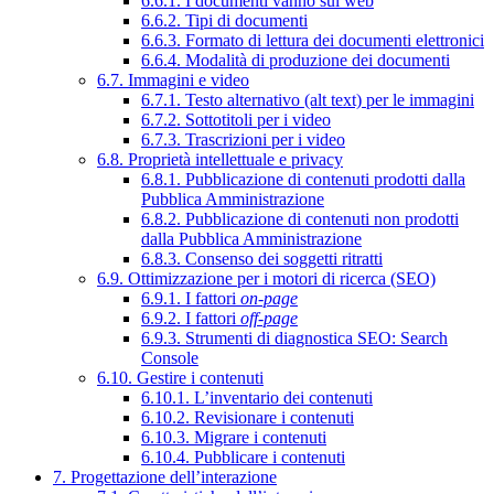
6.6.1. I documenti vanno sul web
6.6.2. Tipi di documenti
6.6.3. Formato di lettura dei documenti elettronici
6.6.4. Modalità di produzione dei documenti
6.7. Immagini e video
6.7.1. Testo alternativo (alt text) per le immagini
6.7.2. Sottotitoli per i video
6.7.3. Trascrizioni per i video
6.8. Proprietà intellettuale e privacy
6.8.1. Pubblicazione di contenuti prodotti dalla
Pubblica Amministrazione
6.8.2. Pubblicazione di contenuti non prodotti
dalla Pubblica Amministrazione
6.8.3. Consenso dei soggetti ritratti
6.9. Ottimizzazione per i motori di ricerca (SEO)
6.9.1. I fattori
on-page
6.9.2. I fattori
off-page
6.9.3. Strumenti di diagnostica SEO: Search
Console
6.10. Gestire i contenuti
6.10.1. L’inventario dei contenuti
6.10.2. Revisionare i contenuti
6.10.3. Migrare i contenuti
6.10.4. Pubblicare i contenuti
7. Progettazione dell’interazione