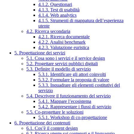
4.1.2. Questionari
4.1.3. Test di usabilità
4.1.4. Web analytics
4.1.5. Strumenti di mappatura dell’esperienza
utente
4.2. Ricerca secondaria
4.2.1. Ricerca documentale
4.2.2. Analisi benchmark
4.2.3. Valutazione euristica
5. Progettazione dei servizi
5.1. Cosa sono i servizi e il service design
5.2. Progettare servizi pubblici digitali
5.3. Definire il modello di servizio
5.3.1. Identificare gli attori coinvolti
5.3.2. Formulare la proposta di valore
5.3.3. Inquadrare gli elementi costitutivi del
servizio
5.4. Descrivere il funzionamento del servizio
5.4.1. Mappare l’ecosistema
5.4.2. Rappresentare i flussi di servizio
5.5. Co-progettare le soluzioni
5.5.1. Workshop di co-progettazione
6. Progettazione dei contenuti
6.1. Cos’è il content design
6.2. Ricerca utente sui contenuti e il linguaggio