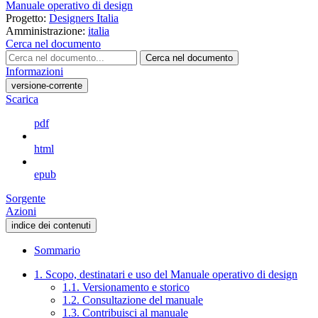
Manuale operativo di design
Progetto:
Designers Italia
Amministrazione:
italia
Cerca nel documento
Cerca nel documento
Informazioni
versione-corrente
Scarica
pdf
html
epub
Sorgente
Azioni
indice dei contenuti
Sommario
1. Scopo, destinatari e uso del Manuale operativo di design
1.1. Versionamento e storico
1.2. Consultazione del manuale
1.3. Contribuisci al manuale