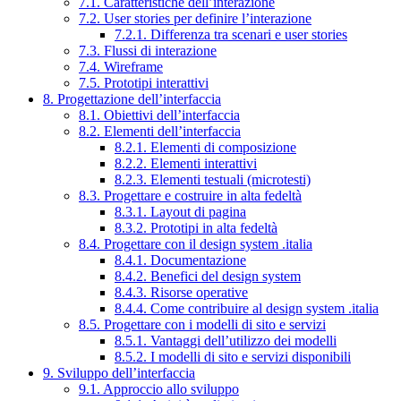
7.1. Caratteristiche dell’interazione
7.2. User stories per definire l’interazione
7.2.1. Differenza tra scenari e user stories
7.3. Flussi di interazione
7.4. Wireframe
7.5. Prototipi interattivi
8. Progettazione dell’interfaccia
8.1. Obiettivi dell’interfaccia
8.2. Elementi dell’interfaccia
8.2.1. Elementi di composizione
8.2.2. Elementi interattivi
8.2.3. Elementi testuali (microtesti)
8.3. Progettare e costruire in alta fedeltà
8.3.1. Layout di pagina
8.3.2. Prototipi in alta fedeltà
8.4. Progettare con il design system .italia
8.4.1. Documentazione
8.4.2. Benefici del design system
8.4.3. Risorse operative
8.4.4. Come contribuire al design system .italia
8.5. Progettare con i modelli di sito e servizi
8.5.1. Vantaggi dell’utilizzo dei modelli
8.5.2. I modelli di sito e servizi disponibili
9. Sviluppo dell’interfaccia
9.1. Approccio allo sviluppo