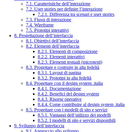
7.1. Caratteristiche dell’interazione
7.2. User stories per definire l’interazione
7.2.1. Differenza tra scenari e user stories
7.3. Flussi di interazione
7.4. Wireframe
7.5. Prototipi interattivi
8. Progettazione dell’interfaccia
8.1. Obiettivi dell’interfaccia
8.2. Elementi dell’interfaccia
8.2.1. Elementi di composizione
8.2.2. Elementi interattivi
8.2.3. Elementi testuali (microtesti)
8.3. Progettare e costruire in alta fedeltà
8.3.1. Layout di pagina
8.3.2. Prototipi in alta fedeltà
8.4. Progettare con il design system .italia
8.4.1. Documentazione
8.4.2. Benefici del design system
8.4.3. Risorse operative
8.4.4. Come contribuire al design system .italia
8.5. Progettare con i modelli di sito e servizi
8.5.1. Vantaggi dell’utilizzo dei modelli
8.5.2. I modelli di sito e servizi disponibili
9. Sviluppo dell’interfaccia
9.1. Approccio allo sviluppo