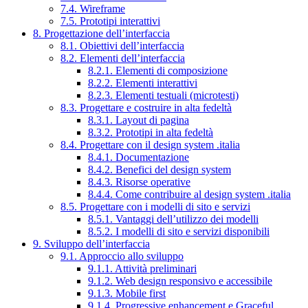
7.4. Wireframe
7.5. Prototipi interattivi
8. Progettazione dell’interfaccia
8.1. Obiettivi dell’interfaccia
8.2. Elementi dell’interfaccia
8.2.1. Elementi di composizione
8.2.2. Elementi interattivi
8.2.3. Elementi testuali (microtesti)
8.3. Progettare e costruire in alta fedeltà
8.3.1. Layout di pagina
8.3.2. Prototipi in alta fedeltà
8.4. Progettare con il design system .italia
8.4.1. Documentazione
8.4.2. Benefici del design system
8.4.3. Risorse operative
8.4.4. Come contribuire al design system .italia
8.5. Progettare con i modelli di sito e servizi
8.5.1. Vantaggi dell’utilizzo dei modelli
8.5.2. I modelli di sito e servizi disponibili
9. Sviluppo dell’interfaccia
9.1. Approccio allo sviluppo
9.1.1. Attività preliminari
9.1.2. Web design responsivo e accessibile
9.1.3. Mobile first
9.1.4. Progressive enhancement e Graceful