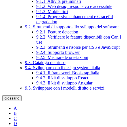
9.1.1. Attività preliminari
9.1.2. Web design responsivo e accessibile
9.1.3. Mobile first
9.1.4. Progressive enhancement e Graceful
degradation
9.2. Strumenti di supporto allo sviluppo del software
9.2.1. Feature detection
9.2.2. Verificare le feature disponibili con Can I
use
9.2.3. Strumenti e risorse per CSS e JavaScript
9.2.4. Supporto browser
9.2.5. Misurare le prestazioni
9.3. Catalogo del riuso
9.4. Sviluppare con il design system .italia
9.4.1. Il framework Bootstrap Italia
9.4.2. Il kit di sviluppo React
9.4.3. Il kit di sviluppo Angular
9.5. Sviluppare con i modelli di sito e servizi
glossario
A
B
C
D