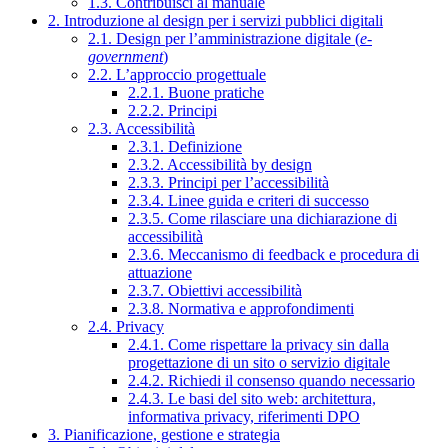
1.3. Contribuisci al manuale
2. Introduzione al design per i servizi pubblici digitali
2.1. Design per l’amministrazione digitale (
e-
government
)
2.2. L’approccio progettuale
2.2.1. Buone pratiche
2.2.2. Principi
2.3. Accessibilità
2.3.1. Definizione
2.3.2. Accessibilità by design
2.3.3. Principi per l’accessibilità
2.3.4. Linee guida e criteri di successo
2.3.5. Come rilasciare una dichiarazione di
accessibilità
2.3.6. Meccanismo di feedback e procedura di
attuazione
2.3.7. Obiettivi accessibilità
2.3.8. Normativa e approfondimenti
2.4. Privacy
2.4.1. Come rispettare la privacy sin dalla
progettazione di un sito o servizio digitale
2.4.2. Richiedi il consenso quando necessario
2.4.3. Le basi del sito web: architettura,
informativa privacy, riferimenti DPO
3. Pianificazione, gestione e strategia