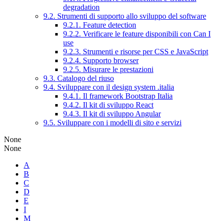
degradation
9.2. Strumenti di supporto allo sviluppo del software
9.2.1. Feature detection
9.2.2. Verificare le feature disponibili con Can I
use
9.2.3. Strumenti e risorse per CSS e JavaScript
9.2.4. Supporto browser
9.2.5. Misurare le prestazioni
9.3. Catalogo del riuso
9.4. Sviluppare con il design system .italia
9.4.1. Il framework Bootstrap Italia
9.4.2. Il kit di sviluppo React
9.4.3. Il kit di sviluppo Angular
9.5. Sviluppare con i modelli di sito e servizi
None
None
A
B
C
D
E
I
M