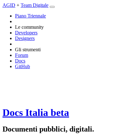
AGID
+
Team Digitale
Piano Triennale
Le community
Developers
Designers
Gli strumenti
Forum
Docs
GitHub
Docs Italia
beta
Documenti pubblici, digitali.