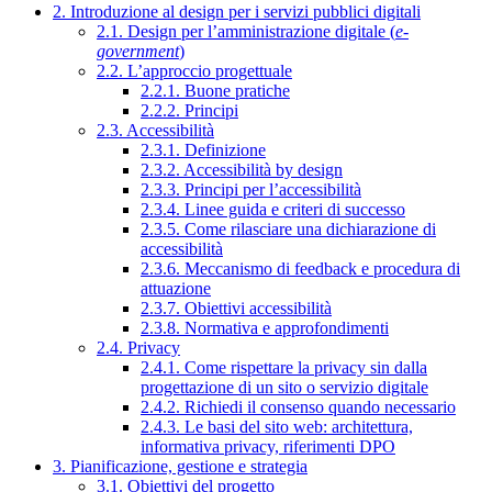
2. Introduzione al design per i servizi pubblici digitali
2.1. Design per l’amministrazione digitale (
e-
government
)
2.2. L’approccio progettuale
2.2.1. Buone pratiche
2.2.2. Principi
2.3. Accessibilità
2.3.1. Definizione
2.3.2. Accessibilità by design
2.3.3. Principi per l’accessibilità
2.3.4. Linee guida e criteri di successo
2.3.5. Come rilasciare una dichiarazione di
accessibilità
2.3.6. Meccanismo di feedback e procedura di
attuazione
2.3.7. Obiettivi accessibilità
2.3.8. Normativa e approfondimenti
2.4. Privacy
2.4.1. Come rispettare la privacy sin dalla
progettazione di un sito o servizio digitale
2.4.2. Richiedi il consenso quando necessario
2.4.3. Le basi del sito web: architettura,
informativa privacy, riferimenti DPO
3. Pianificazione, gestione e strategia
3.1. Obiettivi del progetto