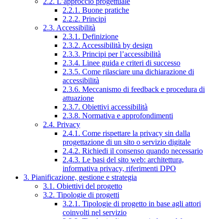
2.2. L’approccio progettuale
2.2.1. Buone pratiche
2.2.2. Principi
2.3. Accessibilità
2.3.1. Definizione
2.3.2. Accessibilità by design
2.3.3. Principi per l’accessibilità
2.3.4. Linee guida e criteri di successo
2.3.5. Come rilasciare una dichiarazione di
accessibilità
2.3.6. Meccanismo di feedback e procedura di
attuazione
2.3.7. Obiettivi accessibilità
2.3.8. Normativa e approfondimenti
2.4. Privacy
2.4.1. Come rispettare la privacy sin dalla
progettazione di un sito o servizio digitale
2.4.2. Richiedi il consenso quando necessario
2.4.3. Le basi del sito web: architettura,
informativa privacy, riferimenti DPO
3. Pianificazione, gestione e strategia
3.1. Obiettivi del progetto
3.2. Tipologie di progetti
3.2.1. Tipologie di progetto in base agli attori
coinvolti nel servizio