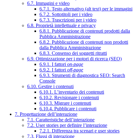
6.7. Immagini e video
6.7.1. Testo alternativo (alt text) per le immagini
6.7.2. Sottotitoli per i video
6.7.3. Trascrizioni per i video
6.8. Proprietà intellettuale e privacy
6.8.1. Pubblicazione di contenuti prodotti dalla
Pubblica Amministrazione
6.8.2. Pubblicazione di contenuti non prodotti
dalla Pubblica Amministrazione
6.8.3. Consenso dei soggetti ritratti
6.9. Ottimizzazione per i motori di ricerca (SEO)
6.9.1. I fattori
on-page
6.9.2. I fattori
off-page
6.9.3. Strumenti di diagnostica SEO: Search
Console
6.10. Gestire i contenuti
6.10.1. L’inventario dei contenuti
6.10.2. Revisionare i contenuti
6.10.3. Migrare i contenuti
6.10.4. Pubblicare i contenuti
7. Progettazione dell’interazione
7.1. Caratteristiche dell’interazione
7.2. User stories per definire l’interazione
7.2.1. Differenza tra scenari e user stories
7.3. Flussi di interazione