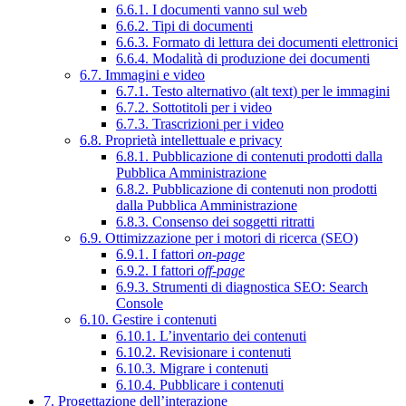
6.6.1. I documenti vanno sul web
6.6.2. Tipi di documenti
6.6.3. Formato di lettura dei documenti elettronici
6.6.4. Modalità di produzione dei documenti
6.7. Immagini e video
6.7.1. Testo alternativo (alt text) per le immagini
6.7.2. Sottotitoli per i video
6.7.3. Trascrizioni per i video
6.8. Proprietà intellettuale e privacy
6.8.1. Pubblicazione di contenuti prodotti dalla
Pubblica Amministrazione
6.8.2. Pubblicazione di contenuti non prodotti
dalla Pubblica Amministrazione
6.8.3. Consenso dei soggetti ritratti
6.9. Ottimizzazione per i motori di ricerca (SEO)
6.9.1. I fattori
on-page
6.9.2. I fattori
off-page
6.9.3. Strumenti di diagnostica SEO: Search
Console
6.10. Gestire i contenuti
6.10.1. L’inventario dei contenuti
6.10.2. Revisionare i contenuti
6.10.3. Migrare i contenuti
6.10.4. Pubblicare i contenuti
7. Progettazione dell’interazione