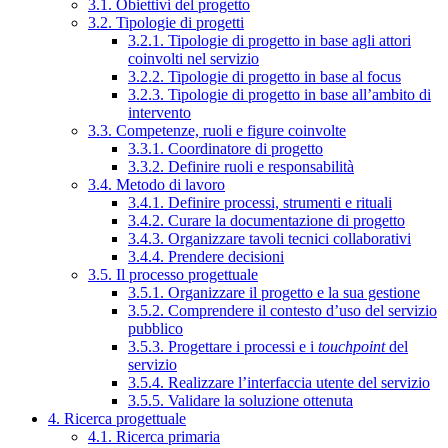
3.1. Obiettivi del progetto
3.2. Tipologie di progetti
3.2.1. Tipologie di progetto in base agli attori
coinvolti nel servizio
3.2.2. Tipologie di progetto in base al focus
3.2.3. Tipologie di progetto in base all’ambito di
intervento
3.3. Competenze, ruoli e figure coinvolte
3.3.1. Coordinatore di progetto
3.3.2. Definire ruoli e responsabilità
3.4. Metodo di lavoro
3.4.1. Definire processi, strumenti e rituali
3.4.2. Curare la documentazione di progetto
3.4.3. Organizzare tavoli tecnici collaborativi
3.4.4. Prendere decisioni
3.5. Il processo progettuale
3.5.1. Organizzare il progetto e la sua gestione
3.5.2. Comprendere il contesto d’uso del servizio
pubblico
3.5.3. Progettare i processi e i
touchpoint
del
servizio
3.5.4. Realizzare l’interfaccia utente del servizio
3.5.5. Validare la soluzione ottenuta
4. Ricerca progettuale
4.1. Ricerca primaria