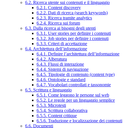
6.2. Ricerca utente sui contenuti e il linguaggio
6.2.1. Content discovery
6.2.2. Dati di ricerca (search keywords)
6.2.3. Ricerca tramite analytics
6.2.4. Ricerca sui forum
6.3. Dalla ricerca ai bisogni degli utenti
6.3.1. User stories per definire i contenuti
6.3.2. Job stories per definire i contenuti
6.3.3. Criteri di accettazione
6.4. Architettura dell’informazione
6.4.1. Definire l’architettura dell’informazione
6.4.2. Alberatura
6.4.3. Flussi di interazione
6.4.4. Sistemi di navigazione
6.4.5. Tipologie di contenuto (content type)
6.4.6. Ontologie e standard
6.4.7. Vocabolari controllati e tassonomie
6.5. Scrittura e linguaggio
6.5.1. Come leggono le persone sul web
6.5.2. Le regole per un linguaggio semplice
6.5.3. Microtesti
6.5.4. Scrittura collaborativa
6.5.5. Content critique
6.5.6. Traduzione e localizzazione dei contenuti
6.6. Documenti