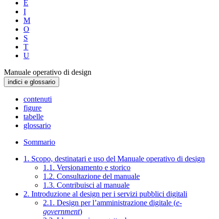
E
I
M
O
S
T
U
Manuale operativo di design
indici e glossario
contenuti
figure
tabelle
glossario
Sommario
1. Scopo, destinatari e uso del Manuale operativo di design
1.1. Versionamento e storico
1.2. Consultazione del manuale
1.3. Contribuisci al manuale
2. Introduzione al design per i servizi pubblici digitali
2.1. Design per l’amministrazione digitale (
e-
government
)