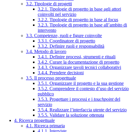
3.2. Tipologie di progetti
3.2.1. Tipologie di progetto in base agli attori
coinvolti nel servizio
3.2.2. Tipologie di progetto in base al focus
3.2.3. Tipologie di progetto in base all’ambito di
intervento
3.3. Competenze, ruoli e figure coinvolte
3.3.1. Coordinatore di progetto
3.3.2. Definire ruoli e responsabilità
3.4. Metodo di lavoro
3.4.1. Definire processi, strumenti e rituali
3.4.2. Curare la documentazione di progetto
3.4.3. Organizzare tavoli tecnici collaborativi
3.4.4. Prendere decisioni
3.5. Il processo progettuale
3.5.1. Organizzare il progetto e la sua gestione
3.5.2. Comprendere il contesto d’uso del servizio
pubblico
3.5.3. Progettare i processi e i
touchpoint
del
servizio
3.5.4. Realizzare l’interfaccia utente del servizio
3.5.5. Validare la soluzione ottenuta
4. Ricerca progettuale
4.1. Ricerca primaria
4.1.1. Interviste