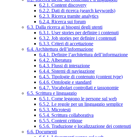
6.2.1. Content discovery
6.2.2. Dati di ricerca (search keywords)
6.2.3. Ricerca tramite analytics
6.2.4. Ricerca sui forum
6.3. Dalla ricerca ai bisogni degli utenti
6.3.1. User stories per definire i contenuti
6.3.2. Job stories per definire i contenuti
6.3.3. Criteri di accettazione
6.4. Architettura dell’informazione
6.4.1. Definire l’architettura dell’informazione
6.4.2. Alberatura
6.4.3. Flussi di interazione
6.4.4. Sistemi di navigazione
6.4.5. Tipologie di contenuto (content type)
6.4.6. Ontologie e standard
6.4.7. Vocabolari controllati e tassonomie
6.5. Scrittura e linguaggio
6.5.1. Come leggono le persone sul web
6.5.2. Le regole per un linguaggio semplice
6.5.3. Microtesti
6.5.4. Scrittura collaborativa
6.5.5. Content critique
6.5.6. Traduzione e localizzazione dei contenuti
6.6. Documenti