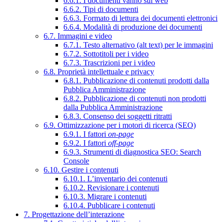
6.6.1. I documenti vanno sul web
6.6.2. Tipi di documenti
6.6.3. Formato di lettura dei documenti elettronici
6.6.4. Modalità di produzione dei documenti
6.7. Immagini e video
6.7.1. Testo alternativo (alt text) per le immagini
6.7.2. Sottotitoli per i video
6.7.3. Trascrizioni per i video
6.8. Proprietà intellettuale e privacy
6.8.1. Pubblicazione di contenuti prodotti dalla
Pubblica Amministrazione
6.8.2. Pubblicazione di contenuti non prodotti
dalla Pubblica Amministrazione
6.8.3. Consenso dei soggetti ritratti
6.9. Ottimizzazione per i motori di ricerca (SEO)
6.9.1. I fattori
on-page
6.9.2. I fattori
off-page
6.9.3. Strumenti di diagnostica SEO: Search
Console
6.10. Gestire i contenuti
6.10.1. L’inventario dei contenuti
6.10.2. Revisionare i contenuti
6.10.3. Migrare i contenuti
6.10.4. Pubblicare i contenuti
7. Progettazione dell’interazione