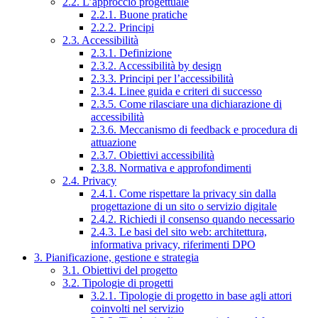
2.2. L’approccio progettuale
2.2.1. Buone pratiche
2.2.2. Principi
2.3. Accessibilità
2.3.1. Definizione
2.3.2. Accessibilità by design
2.3.3. Principi per l’accessibilità
2.3.4. Linee guida e criteri di successo
2.3.5. Come rilasciare una dichiarazione di
accessibilità
2.3.6. Meccanismo di feedback e procedura di
attuazione
2.3.7. Obiettivi accessibilità
2.3.8. Normativa e approfondimenti
2.4. Privacy
2.4.1. Come rispettare la privacy sin dalla
progettazione di un sito o servizio digitale
2.4.2. Richiedi il consenso quando necessario
2.4.3. Le basi del sito web: architettura,
informativa privacy, riferimenti DPO
3. Pianificazione, gestione e strategia
3.1. Obiettivi del progetto
3.2. Tipologie di progetti
3.2.1. Tipologie di progetto in base agli attori
coinvolti nel servizio