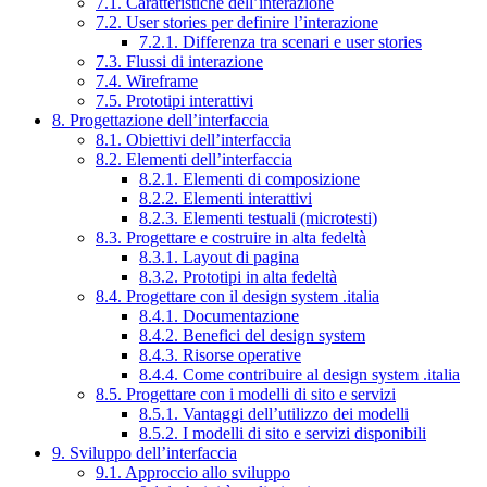
7.1. Caratteristiche dell’interazione
7.2. User stories per definire l’interazione
7.2.1. Differenza tra scenari e user stories
7.3. Flussi di interazione
7.4. Wireframe
7.5. Prototipi interattivi
8. Progettazione dell’interfaccia
8.1. Obiettivi dell’interfaccia
8.2. Elementi dell’interfaccia
8.2.1. Elementi di composizione
8.2.2. Elementi interattivi
8.2.3. Elementi testuali (microtesti)
8.3. Progettare e costruire in alta fedeltà
8.3.1. Layout di pagina
8.3.2. Prototipi in alta fedeltà
8.4. Progettare con il design system .italia
8.4.1. Documentazione
8.4.2. Benefici del design system
8.4.3. Risorse operative
8.4.4. Come contribuire al design system .italia
8.5. Progettare con i modelli di sito e servizi
8.5.1. Vantaggi dell’utilizzo dei modelli
8.5.2. I modelli di sito e servizi disponibili
9. Sviluppo dell’interfaccia
9.1. Approccio allo sviluppo