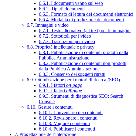
6.6.1. I documenti vanno sul web
6.6.2. Tipi di documenti
6.6.3. Formato di lettura dei documenti elettronici
6.6.4. Modalità di produzione dei documenti
6.7. Immagini e video
6.7.1. Testo alternativo (alt text) per le immagini
6.7.2. Sottotitoli per i video
6.7.3. Trascrizioni per i video
6.8. Proprietà intellettuale e privacy
6.8.1. Pubblicazione di contenuti prodotti dalla
Pubblica Amministrazione
6.8.2. Pubblicazione di contenuti non prodotti
dalla Pubblica Amministrazione
6.8.3. Consenso dei soggetti ritratti
6.9. Ottimizzazione per i motori di ricerca (SEO)
6.9.1. I fattori
on-page
6.9.2. I fattori
off-page
6.9.3. Strumenti di diagnostica SEO: Search
Console
6.10. Gestire i contenuti
6.10.1. L’inventario dei contenuti
6.10.2. Revisionare i contenuti
6.10.3. Migrare i contenuti
6.10.4. Pubblicare i contenuti
7. Progettazione dell’interazione