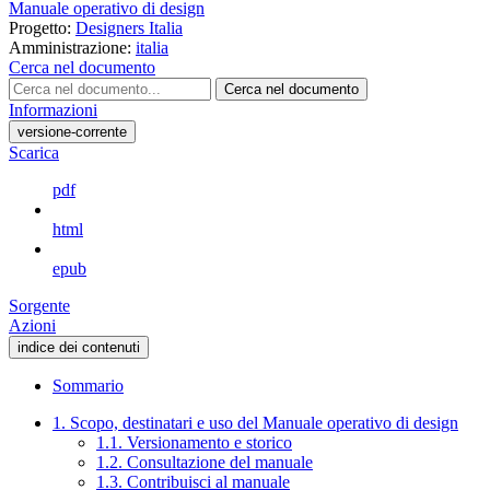
Manuale operativo di design
Progetto:
Designers Italia
Amministrazione:
italia
Cerca nel documento
Cerca nel documento
Informazioni
versione-corrente
Scarica
pdf
html
epub
Sorgente
Azioni
indice dei contenuti
Sommario
1. Scopo, destinatari e uso del Manuale operativo di design
1.1. Versionamento e storico
1.2. Consultazione del manuale
1.3. Contribuisci al manuale