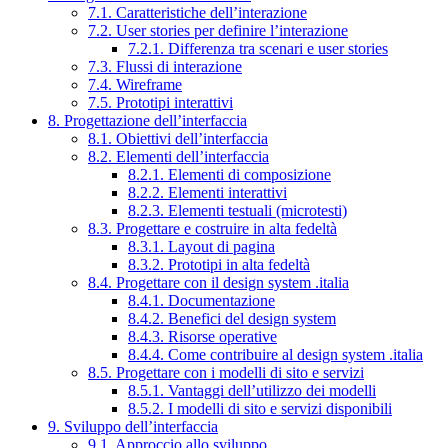
7.1. Caratteristiche dell’interazione
7.2. User stories per definire l’interazione
7.2.1. Differenza tra scenari e user stories
7.3. Flussi di interazione
7.4. Wireframe
7.5. Prototipi interattivi
8. Progettazione dell’interfaccia
8.1. Obiettivi dell’interfaccia
8.2. Elementi dell’interfaccia
8.2.1. Elementi di composizione
8.2.2. Elementi interattivi
8.2.3. Elementi testuali (microtesti)
8.3. Progettare e costruire in alta fedeltà
8.3.1. Layout di pagina
8.3.2. Prototipi in alta fedeltà
8.4. Progettare con il design system .italia
8.4.1. Documentazione
8.4.2. Benefici del design system
8.4.3. Risorse operative
8.4.4. Come contribuire al design system .italia
8.5. Progettare con i modelli di sito e servizi
8.5.1. Vantaggi dell’utilizzo dei modelli
8.5.2. I modelli di sito e servizi disponibili
9. Sviluppo dell’interfaccia
9.1. Approccio allo sviluppo