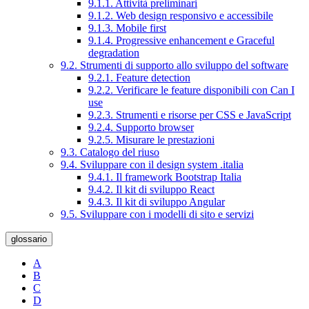
9.1.1. Attività preliminari
9.1.2. Web design responsivo e accessibile
9.1.3. Mobile first
9.1.4. Progressive enhancement e Graceful
degradation
9.2. Strumenti di supporto allo sviluppo del software
9.2.1. Feature detection
9.2.2. Verificare le feature disponibili con Can I
use
9.2.3. Strumenti e risorse per CSS e JavaScript
9.2.4. Supporto browser
9.2.5. Misurare le prestazioni
9.3. Catalogo del riuso
9.4. Sviluppare con il design system .italia
9.4.1. Il framework Bootstrap Italia
9.4.2. Il kit di sviluppo React
9.4.3. Il kit di sviluppo Angular
9.5. Sviluppare con i modelli di sito e servizi
glossario
A
B
C
D