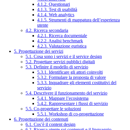
4.1.2. Questionari
4.1.3. Test di usabilità
4.1.4. Web analytics
4.1.5. Strumenti di mappatura dell’esperienza
utente
4.2. Ricerca secondaria
4.2.1. Ricerca documentale
4.2.2. Analisi benchmark
4.2.3. Valutazione euristica
5. Progettazione dei servizi
5.1. Cosa sono i servizi e il service design
5.2. Progettare servizi pubblici digitali
5.3. Definire il modello di servizio
5.3.1. Identificare gli attori coinvolti
5.3.2. Formulare la proposta di valore
5.3.3. Inquadrare gli elementi costitutivi del
servizio
5.4. Descrivere il funzionamento del servizio
5.4.1. Mappare l’ecosistema
5.4.2. Rappresentare i flussi di servizio
5.5. Co-progettare le soluzioni
5.5.1. Workshop di co-progettazione
6. Progettazione dei contenuti
6.1. Cos’è il content design
6.2. Ricerca utente sui contenuti e il linguaggio