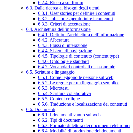
6.2.4. Ricerca sui forum
6.3. Dalla ricerca ai bisogni degli utenti
6.3.1. User stories per definire i contenuti
6.3.2. Job stories per definire i contenuti
6.3.3. Criteri di accettazione
6.4. Architettura dell’informazione
6.4.1. Definire l’architettura dell’informazione
6.4.2. Alberatura
6.4.3. Flussi di interazione
6.4.4. Sistemi di navigazione
6.4.5. Tipologie di contenuto (content type)
6.4.6. Ontologie e standard
6.4.7. Vocabolari controllati e tassonomie
6.5. Scrittura e linguaggio
6.5.1. Come leggono le persone sul web
6.5.2. Le regole per un linguaggio semplice
6.5.3. Microtesti
6.5.4. Scrittura collaborativa
6.5.5. Content critique
6.5.6. Traduzione e localizzazione dei contenuti
6.6. Documenti
6.6.1. I documenti vanno sul web
6.6.2. Tipi di documenti
6.6.3. Formato di lettura dei documenti elettronici
6.6.4. Modalità di produzione dei documenti