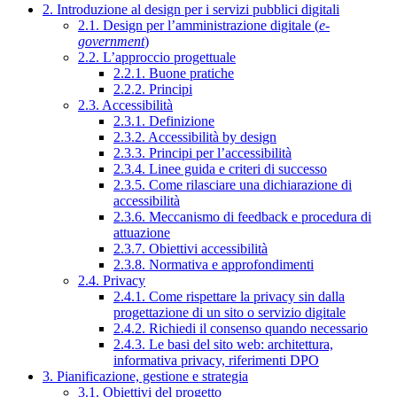
2. Introduzione al design per i servizi pubblici digitali
2.1. Design per l’amministrazione digitale (
e-
government
)
2.2. L’approccio progettuale
2.2.1. Buone pratiche
2.2.2. Principi
2.3. Accessibilità
2.3.1. Definizione
2.3.2. Accessibilità by design
2.3.3. Principi per l’accessibilità
2.3.4. Linee guida e criteri di successo
2.3.5. Come rilasciare una dichiarazione di
accessibilità
2.3.6. Meccanismo di feedback e procedura di
attuazione
2.3.7. Obiettivi accessibilità
2.3.8. Normativa e approfondimenti
2.4. Privacy
2.4.1. Come rispettare la privacy sin dalla
progettazione di un sito o servizio digitale
2.4.2. Richiedi il consenso quando necessario
2.4.3. Le basi del sito web: architettura,
informativa privacy, riferimenti DPO
3. Pianificazione, gestione e strategia
3.1. Obiettivi del progetto