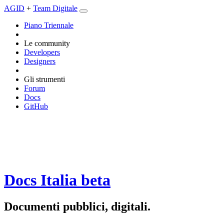
AGID
+
Team Digitale
Piano Triennale
Le community
Developers
Designers
Gli strumenti
Forum
Docs
GitHub
Docs Italia
beta
Documenti pubblici, digitali.