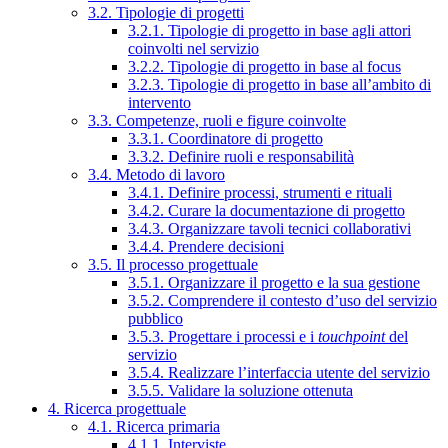
3.2. Tipologie di progetti
3.2.1. Tipologie di progetto in base agli attori
coinvolti nel servizio
3.2.2. Tipologie di progetto in base al focus
3.2.3. Tipologie di progetto in base all’ambito di
intervento
3.3. Competenze, ruoli e figure coinvolte
3.3.1. Coordinatore di progetto
3.3.2. Definire ruoli e responsabilità
3.4. Metodo di lavoro
3.4.1. Definire processi, strumenti e rituali
3.4.2. Curare la documentazione di progetto
3.4.3. Organizzare tavoli tecnici collaborativi
3.4.4. Prendere decisioni
3.5. Il processo progettuale
3.5.1. Organizzare il progetto e la sua gestione
3.5.2. Comprendere il contesto d’uso del servizio
pubblico
3.5.3. Progettare i processi e i
touchpoint
del
servizio
3.5.4. Realizzare l’interfaccia utente del servizio
3.5.5. Validare la soluzione ottenuta
4. Ricerca progettuale
4.1. Ricerca primaria
4.1.1. Interviste