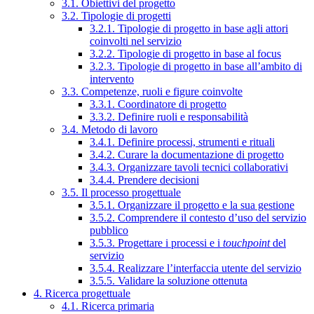
3.1. Obiettivi del progetto
3.2. Tipologie di progetti
3.2.1. Tipologie di progetto in base agli attori
coinvolti nel servizio
3.2.2. Tipologie di progetto in base al focus
3.2.3. Tipologie di progetto in base all’ambito di
intervento
3.3. Competenze, ruoli e figure coinvolte
3.3.1. Coordinatore di progetto
3.3.2. Definire ruoli e responsabilità
3.4. Metodo di lavoro
3.4.1. Definire processi, strumenti e rituali
3.4.2. Curare la documentazione di progetto
3.4.3. Organizzare tavoli tecnici collaborativi
3.4.4. Prendere decisioni
3.5. Il processo progettuale
3.5.1. Organizzare il progetto e la sua gestione
3.5.2. Comprendere il contesto d’uso del servizio
pubblico
3.5.3. Progettare i processi e i
touchpoint
del
servizio
3.5.4. Realizzare l’interfaccia utente del servizio
3.5.5. Validare la soluzione ottenuta
4. Ricerca progettuale
4.1. Ricerca primaria