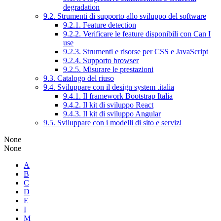
degradation
9.2. Strumenti di supporto allo sviluppo del software
9.2.1. Feature detection
9.2.2. Verificare le feature disponibili con Can I
use
9.2.3. Strumenti e risorse per CSS e JavaScript
9.2.4. Supporto browser
9.2.5. Misurare le prestazioni
9.3. Catalogo del riuso
9.4. Sviluppare con il design system .italia
9.4.1. Il framework Bootstrap Italia
9.4.2. Il kit di sviluppo React
9.4.3. Il kit di sviluppo Angular
9.5. Sviluppare con i modelli di sito e servizi
None
None
A
B
C
D
E
I
M