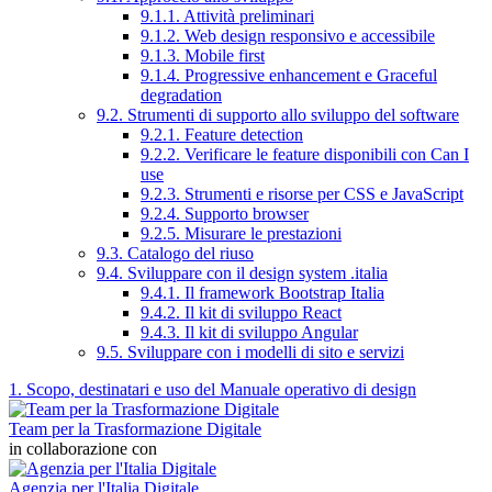
9.1.1. Attività preliminari
9.1.2. Web design responsivo e accessibile
9.1.3. Mobile first
9.1.4. Progressive enhancement e Graceful
degradation
9.2. Strumenti di supporto allo sviluppo del software
9.2.1. Feature detection
9.2.2. Verificare le feature disponibili con Can I
use
9.2.3. Strumenti e risorse per CSS e JavaScript
9.2.4. Supporto browser
9.2.5. Misurare le prestazioni
9.3. Catalogo del riuso
9.4. Sviluppare con il design system .italia
9.4.1. Il framework Bootstrap Italia
9.4.2. Il kit di sviluppo React
9.4.3. Il kit di sviluppo Angular
9.5. Sviluppare con i modelli di sito e servizi
1. Scopo, destinatari e uso del Manuale operativo di design
Team per la Trasformazione Digitale
in collaborazione con
Agenzia per l'Italia Digitale