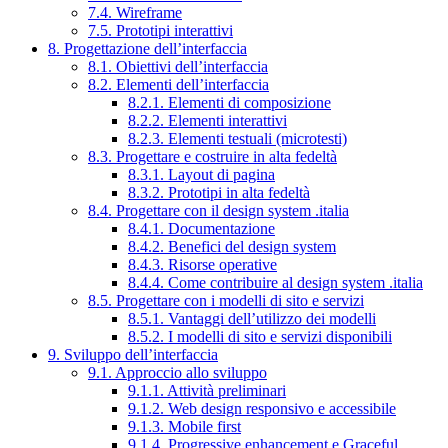
7.4. Wireframe
7.5. Prototipi interattivi
8. Progettazione dell’interfaccia
8.1. Obiettivi dell’interfaccia
8.2. Elementi dell’interfaccia
8.2.1. Elementi di composizione
8.2.2. Elementi interattivi
8.2.3. Elementi testuali (microtesti)
8.3. Progettare e costruire in alta fedeltà
8.3.1. Layout di pagina
8.3.2. Prototipi in alta fedeltà
8.4. Progettare con il design system .italia
8.4.1. Documentazione
8.4.2. Benefici del design system
8.4.3. Risorse operative
8.4.4. Come contribuire al design system .italia
8.5. Progettare con i modelli di sito e servizi
8.5.1. Vantaggi dell’utilizzo dei modelli
8.5.2. I modelli di sito e servizi disponibili
9. Sviluppo dell’interfaccia
9.1. Approccio allo sviluppo
9.1.1. Attività preliminari
9.1.2. Web design responsivo e accessibile
9.1.3. Mobile first
9.1.4. Progressive enhancement e Graceful