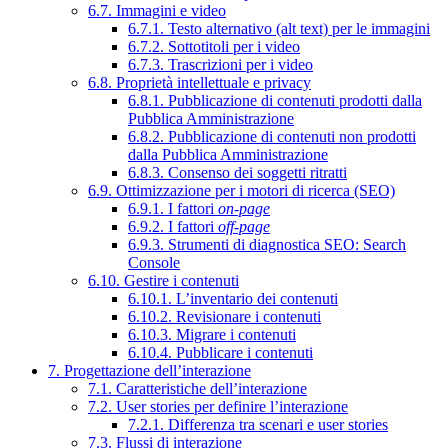
6.7. Immagini e video
6.7.1. Testo alternativo (alt text) per le immagini
6.7.2. Sottotitoli per i video
6.7.3. Trascrizioni per i video
6.8. Proprietà intellettuale e privacy
6.8.1. Pubblicazione di contenuti prodotti dalla
Pubblica Amministrazione
6.8.2. Pubblicazione di contenuti non prodotti
dalla Pubblica Amministrazione
6.8.3. Consenso dei soggetti ritratti
6.9. Ottimizzazione per i motori di ricerca (SEO)
6.9.1. I fattori
on-page
6.9.2. I fattori
off-page
6.9.3. Strumenti di diagnostica SEO: Search
Console
6.10. Gestire i contenuti
6.10.1. L’inventario dei contenuti
6.10.2. Revisionare i contenuti
6.10.3. Migrare i contenuti
6.10.4. Pubblicare i contenuti
7. Progettazione dell’interazione
7.1. Caratteristiche dell’interazione
7.2. User stories per definire l’interazione
7.2.1. Differenza tra scenari e user stories
7.3. Flussi di interazione