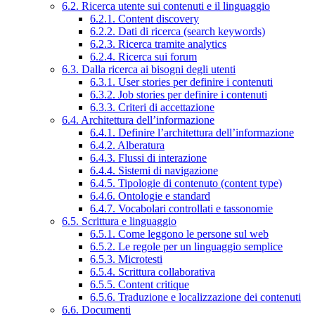
6.2. Ricerca utente sui contenuti e il linguaggio
6.2.1. Content discovery
6.2.2. Dati di ricerca (search keywords)
6.2.3. Ricerca tramite analytics
6.2.4. Ricerca sui forum
6.3. Dalla ricerca ai bisogni degli utenti
6.3.1. User stories per definire i contenuti
6.3.2. Job stories per definire i contenuti
6.3.3. Criteri di accettazione
6.4. Architettura dell’informazione
6.4.1. Definire l’architettura dell’informazione
6.4.2. Alberatura
6.4.3. Flussi di interazione
6.4.4. Sistemi di navigazione
6.4.5. Tipologie di contenuto (content type)
6.4.6. Ontologie e standard
6.4.7. Vocabolari controllati e tassonomie
6.5. Scrittura e linguaggio
6.5.1. Come leggono le persone sul web
6.5.2. Le regole per un linguaggio semplice
6.5.3. Microtesti
6.5.4. Scrittura collaborativa
6.5.5. Content critique
6.5.6. Traduzione e localizzazione dei contenuti
6.6. Documenti