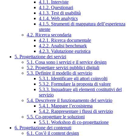
4.1.1. Interviste
4.1.2. Questionari
4.1.3. Test di usabilità
4.1.4. Web analytics
4.1.5. Strumenti di mappatura dell’esperienza
utente
4.2. Ricerca secondaria
4.2.1. Ricerca documentale
4.2.2. Analisi benchmark
4.2.3. Valutazione euristica
5. Progettazione dei servizi
5.1. Cosa sono i servizi e il service design
5.2. Progettare servizi pubblici digitali
5.3. Definire il modello di servizio
5.3.1. Identificare gli attori coinvolti
5.3.2. Formulare la proposta di valore
5.3.3. Inquadrare gli elementi costitutivi del
servizio
5.4. Descrivere il funzionamento del servizio
5.4.1. Mappare l’ecosistema
5.4.2. Rappresentare i flussi di servizio
5.5. Co-progettare le soluzioni
5.5.1. Workshop di co-progettazione
6. Progettazione dei contenuti
6.1. Cos’è il content design