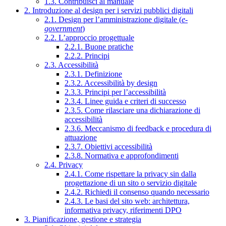
1.3. Contribuisci al manuale
2. Introduzione al design per i servizi pubblici digitali
2.1. Design per l’amministrazione digitale (
e-
government
)
2.2. L’approccio progettuale
2.2.1. Buone pratiche
2.2.2. Principi
2.3. Accessibilità
2.3.1. Definizione
2.3.2. Accessibilità by design
2.3.3. Principi per l’accessibilità
2.3.4. Linee guida e criteri di successo
2.3.5. Come rilasciare una dichiarazione di
accessibilità
2.3.6. Meccanismo di feedback e procedura di
attuazione
2.3.7. Obiettivi accessibilità
2.3.8. Normativa e approfondimenti
2.4. Privacy
2.4.1. Come rispettare la privacy sin dalla
progettazione di un sito o servizio digitale
2.4.2. Richiedi il consenso quando necessario
2.4.3. Le basi del sito web: architettura,
informativa privacy, riferimenti DPO
3. Pianificazione, gestione e strategia