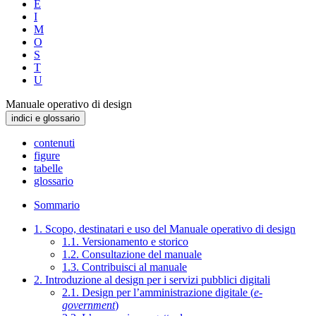
E
I
M
O
S
T
U
Manuale operativo di design
indici e glossario
contenuti
figure
tabelle
glossario
Sommario
1. Scopo, destinatari e uso del Manuale operativo di design
1.1. Versionamento e storico
1.2. Consultazione del manuale
1.3. Contribuisci al manuale
2. Introduzione al design per i servizi pubblici digitali
2.1. Design per l’amministrazione digitale (
e-
government
)