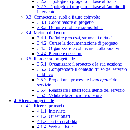
3.2.2. Tipologie di progetto in base al focus
3.2.3. Tipologie di progetto in base all’ambito di
intervento
3.3. Competenze, ruoli e figure coinvolte
3.3.1. Coordinatore di progetto
3.3.2. Definire ruoli e responsabilità
3.4. Metodo di lavoro
3.4.1. Definire processi, strumenti e rituali
3.4.2. Curare la documentazione di progetto
3.4.3. Organizzare tavoli tecnici collaborativi
3.4.4. Prendere decisioni
3.5. Il processo progettuale
3.5.1. Organizzare il progetto e la sua gestione
3.5.2. Comprendere il contesto d’uso del servizio
pubblico
3.5.3. Progettare i processi e i
touchpoint
del
servizio
3.5.4. Realizzare l’interfaccia utente del servizio
3.5.5. Validare la soluzione ottenuta
4. Ricerca progettuale
4.1. Ricerca primaria
4.1.1. Interviste
4.1.2. Questionari
4.1.3. Test di usabilità
4.1.4. Web analytics