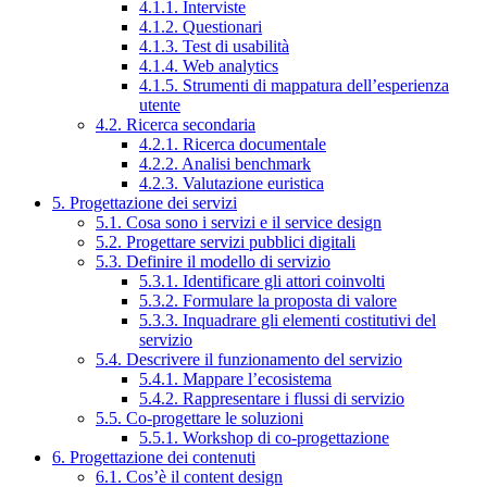
4.1.1. Interviste
4.1.2. Questionari
4.1.3. Test di usabilità
4.1.4. Web analytics
4.1.5. Strumenti di mappatura dell’esperienza
utente
4.2. Ricerca secondaria
4.2.1. Ricerca documentale
4.2.2. Analisi benchmark
4.2.3. Valutazione euristica
5. Progettazione dei servizi
5.1. Cosa sono i servizi e il service design
5.2. Progettare servizi pubblici digitali
5.3. Definire il modello di servizio
5.3.1. Identificare gli attori coinvolti
5.3.2. Formulare la proposta di valore
5.3.3. Inquadrare gli elementi costitutivi del
servizio
5.4. Descrivere il funzionamento del servizio
5.4.1. Mappare l’ecosistema
5.4.2. Rappresentare i flussi di servizio
5.5. Co-progettare le soluzioni
5.5.1. Workshop di co-progettazione
6. Progettazione dei contenuti
6.1. Cos’è il content design