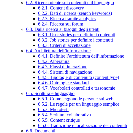
6.2. Ricerca utente sui contenuti e il linguaggio
6.2.1. Content discovery
6.2.2. Dati di ricerca (search keywords)
6.2.3. Ricerca tramite analytics
6.2.4. Ricerca sui forum
6.3. Dalla ricerca ai bisogni degli utenti
6.3.1. User stories per definire i contenuti
6.3.2. Job stories per definire i contenuti
6.3.3. Criteri di accettazione
6.4. Architettura dell’informazione
6.4.1. Definire l’architettura dell’informazione
6.4.2. Alberatura
6.4.3. Flussi di interazione
6.4.4. Sistemi di navigazione
6.4.5. Tipologie di contenuto (content type)
6.4.6. Ontologie e standard
6.4.7. Vocabolari controllati e tassonomie
6.5. Scrittura e linguaggio
6.5.1. Come leggono le persone sul web
6.5.2. Le regole per un linguaggio semplice
6.5.3. Microtesti
6.5.4. Scrittura collaborativa
6.5.5. Content critique
6.5.6. Traduzione e localizzazione dei contenuti
6.6. Documenti