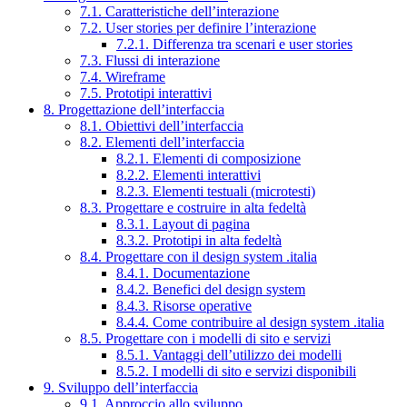
7.1. Caratteristiche dell’interazione
7.2. User stories per definire l’interazione
7.2.1. Differenza tra scenari e user stories
7.3. Flussi di interazione
7.4. Wireframe
7.5. Prototipi interattivi
8. Progettazione dell’interfaccia
8.1. Obiettivi dell’interfaccia
8.2. Elementi dell’interfaccia
8.2.1. Elementi di composizione
8.2.2. Elementi interattivi
8.2.3. Elementi testuali (microtesti)
8.3. Progettare e costruire in alta fedeltà
8.3.1. Layout di pagina
8.3.2. Prototipi in alta fedeltà
8.4. Progettare con il design system .italia
8.4.1. Documentazione
8.4.2. Benefici del design system
8.4.3. Risorse operative
8.4.4. Come contribuire al design system .italia
8.5. Progettare con i modelli di sito e servizi
8.5.1. Vantaggi dell’utilizzo dei modelli
8.5.2. I modelli di sito e servizi disponibili
9. Sviluppo dell’interfaccia
9.1. Approccio allo sviluppo