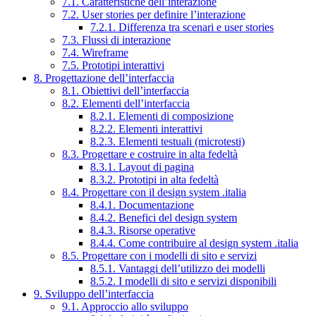
7.1. Caratteristiche dell’interazione
7.2. User stories per definire l’interazione
7.2.1. Differenza tra scenari e user stories
7.3. Flussi di interazione
7.4. Wireframe
7.5. Prototipi interattivi
8. Progettazione dell’interfaccia
8.1. Obiettivi dell’interfaccia
8.2. Elementi dell’interfaccia
8.2.1. Elementi di composizione
8.2.2. Elementi interattivi
8.2.3. Elementi testuali (microtesti)
8.3. Progettare e costruire in alta fedeltà
8.3.1. Layout di pagina
8.3.2. Prototipi in alta fedeltà
8.4. Progettare con il design system .italia
8.4.1. Documentazione
8.4.2. Benefici del design system
8.4.3. Risorse operative
8.4.4. Come contribuire al design system .italia
8.5. Progettare con i modelli di sito e servizi
8.5.1. Vantaggi dell’utilizzo dei modelli
8.5.2. I modelli di sito e servizi disponibili
9. Sviluppo dell’interfaccia
9.1. Approccio allo sviluppo