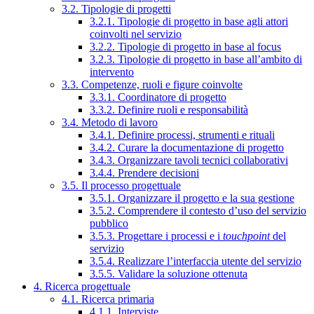
3.2. Tipologie di progetti
3.2.1. Tipologie di progetto in base agli attori
coinvolti nel servizio
3.2.2. Tipologie di progetto in base al focus
3.2.3. Tipologie di progetto in base all’ambito di
intervento
3.3. Competenze, ruoli e figure coinvolte
3.3.1. Coordinatore di progetto
3.3.2. Definire ruoli e responsabilità
3.4. Metodo di lavoro
3.4.1. Definire processi, strumenti e rituali
3.4.2. Curare la documentazione di progetto
3.4.3. Organizzare tavoli tecnici collaborativi
3.4.4. Prendere decisioni
3.5. Il processo progettuale
3.5.1. Organizzare il progetto e la sua gestione
3.5.2. Comprendere il contesto d’uso del servizio
pubblico
3.5.3. Progettare i processi e i
touchpoint
del
servizio
3.5.4. Realizzare l’interfaccia utente del servizio
3.5.5. Validare la soluzione ottenuta
4. Ricerca progettuale
4.1. Ricerca primaria
4.1.1. Interviste