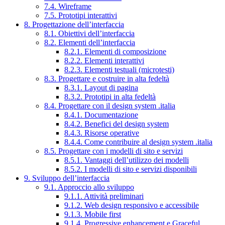
7.4. Wireframe
7.5. Prototipi interattivi
8. Progettazione dell’interfaccia
8.1. Obiettivi dell’interfaccia
8.2. Elementi dell’interfaccia
8.2.1. Elementi di composizione
8.2.2. Elementi interattivi
8.2.3. Elementi testuali (microtesti)
8.3. Progettare e costruire in alta fedeltà
8.3.1. Layout di pagina
8.3.2. Prototipi in alta fedeltà
8.4. Progettare con il design system .italia
8.4.1. Documentazione
8.4.2. Benefici del design system
8.4.3. Risorse operative
8.4.4. Come contribuire al design system .italia
8.5. Progettare con i modelli di sito e servizi
8.5.1. Vantaggi dell’utilizzo dei modelli
8.5.2. I modelli di sito e servizi disponibili
9. Sviluppo dell’interfaccia
9.1. Approccio allo sviluppo
9.1.1. Attività preliminari
9.1.2. Web design responsivo e accessibile
9.1.3. Mobile first
9.1.4. Progressive enhancement e Graceful