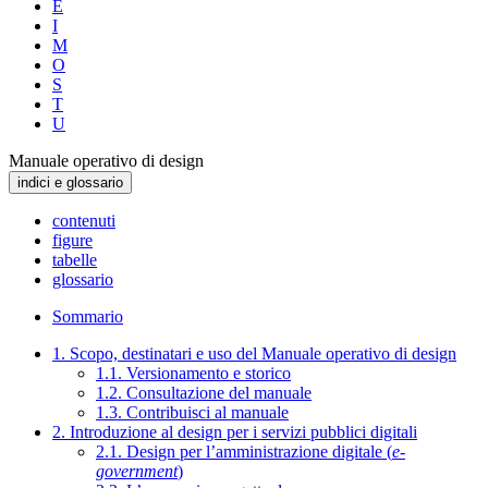
E
I
M
O
S
T
U
Manuale operativo di design
indici e glossario
contenuti
figure
tabelle
glossario
Sommario
1. Scopo, destinatari e uso del Manuale operativo di design
1.1. Versionamento e storico
1.2. Consultazione del manuale
1.3. Contribuisci al manuale
2. Introduzione al design per i servizi pubblici digitali
2.1. Design per l’amministrazione digitale (
e-
government
)