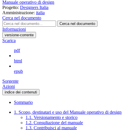
Manuale operativo di design
Progetto:
Designers Italia
Amministrazione:
italia
Cerca nel documento
Cerca nel documento
Informazioni
versione-corrente
Scarica
pdf
html
epub
Sorgente
Azioni
indice dei contenuti
Sommario
1. Scopo, destinatari e uso del Manuale operativo di design
1.1. Versionamento e storico
1.2. Consultazione del manuale
1.3. Contribuisci al manuale