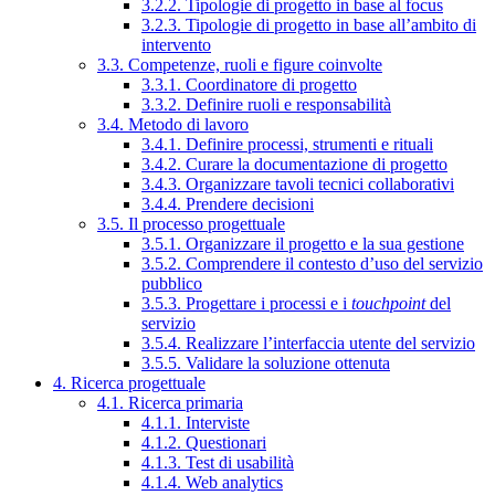
3.2.2. Tipologie di progetto in base al focus
3.2.3. Tipologie di progetto in base all’ambito di
intervento
3.3. Competenze, ruoli e figure coinvolte
3.3.1. Coordinatore di progetto
3.3.2. Definire ruoli e responsabilità
3.4. Metodo di lavoro
3.4.1. Definire processi, strumenti e rituali
3.4.2. Curare la documentazione di progetto
3.4.3. Organizzare tavoli tecnici collaborativi
3.4.4. Prendere decisioni
3.5. Il processo progettuale
3.5.1. Organizzare il progetto e la sua gestione
3.5.2. Comprendere il contesto d’uso del servizio
pubblico
3.5.3. Progettare i processi e i
touchpoint
del
servizio
3.5.4. Realizzare l’interfaccia utente del servizio
3.5.5. Validare la soluzione ottenuta
4. Ricerca progettuale
4.1. Ricerca primaria
4.1.1. Interviste
4.1.2. Questionari
4.1.3. Test di usabilità
4.1.4. Web analytics