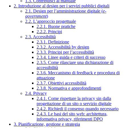
1.3. Contribuisci al manuale
2. Introduzione al design per i servizi pubblici digitali
2.1. Design per l’amministrazione digitale (
e-
government
)
2.2. L’approccio progettuale
2.2.1. Buone pratiche
2.2.2. Principi
2.3. Accessibilità
2.3.1. Definizione
2.3.2. Accessibilità by design
2.3.3. Principi per l’accessibilità
2.3.4. Linee guida e criteri di successo
2.3.5. Come rilasciare una dichiarazione di
accessibilità
2.3.6. Meccanismo di feedback e procedura di
attuazione
2.3.7. Obiettivi accessibilità
2.3.8. Normativa e approfondimenti
2.4. Privacy
2.4.1. Come rispettare la privacy sin dalla
progettazione di un sito o servizio digitale
2.4.2. Richiedi il consenso quando necessario
2.4.3. Le basi del sito web: architettura,
informativa privacy, riferimenti DPO
3. Pianificazione, gestione e strategia