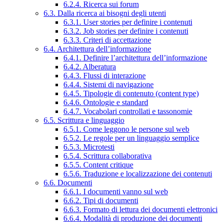
6.2.4. Ricerca sui forum
6.3. Dalla ricerca ai bisogni degli utenti
6.3.1. User stories per definire i contenuti
6.3.2. Job stories per definire i contenuti
6.3.3. Criteri di accettazione
6.4. Architettura dell’informazione
6.4.1. Definire l’architettura dell’informazione
6.4.2. Alberatura
6.4.3. Flussi di interazione
6.4.4. Sistemi di navigazione
6.4.5. Tipologie di contenuto (content type)
6.4.6. Ontologie e standard
6.4.7. Vocabolari controllati e tassonomie
6.5. Scrittura e linguaggio
6.5.1. Come leggono le persone sul web
6.5.2. Le regole per un linguaggio semplice
6.5.3. Microtesti
6.5.4. Scrittura collaborativa
6.5.5. Content critique
6.5.6. Traduzione e localizzazione dei contenuti
6.6. Documenti
6.6.1. I documenti vanno sul web
6.6.2. Tipi di documenti
6.6.3. Formato di lettura dei documenti elettronici
6.6.4. Modalità di produzione dei documenti