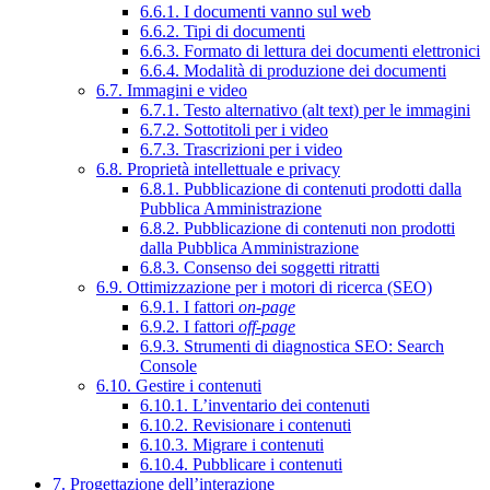
6.6.1. I documenti vanno sul web
6.6.2. Tipi di documenti
6.6.3. Formato di lettura dei documenti elettronici
6.6.4. Modalità di produzione dei documenti
6.7. Immagini e video
6.7.1. Testo alternativo (alt text) per le immagini
6.7.2. Sottotitoli per i video
6.7.3. Trascrizioni per i video
6.8. Proprietà intellettuale e privacy
6.8.1. Pubblicazione di contenuti prodotti dalla
Pubblica Amministrazione
6.8.2. Pubblicazione di contenuti non prodotti
dalla Pubblica Amministrazione
6.8.3. Consenso dei soggetti ritratti
6.9. Ottimizzazione per i motori di ricerca (SEO)
6.9.1. I fattori
on-page
6.9.2. I fattori
off-page
6.9.3. Strumenti di diagnostica SEO: Search
Console
6.10. Gestire i contenuti
6.10.1. L’inventario dei contenuti
6.10.2. Revisionare i contenuti
6.10.3. Migrare i contenuti
6.10.4. Pubblicare i contenuti
7. Progettazione dell’interazione