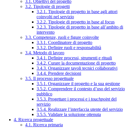
3.1. Obiettivi del progetto
3.2. Tipologie di progetti
3.2.1. Tipologie di progetto in base agli attori
coinvolti nel servizio
3.2.2. Tipologie di progetto in base al focus
3.2.3. Tipologie di progetto in base all’ambito di
intervento
3.3. Competenze, ruoli e figure coinvolte
3.3.1. Coordinatore di progetto
3.3.2. Definire ruoli e responsabilità
3.4. Metodo di lavoro
3.4.1. Definire processi, strumenti e rituali
3.4.2. Curare la documentazione di progetto
3.4.3. Organizzare tavoli tecnici collaborativi
3.4.4. Prendere decisioni
3.5. Il processo progettuale
3.5.1. Organizzare il progetto e la sua gestione
3.5.2. Comprendere il contesto d’uso del servizio
pubblico
3.5.3. Progettare i processi e i
touchpoint
del
servizio
3.5.4. Realizzare l’interfaccia utente del servizio
3.5.5. Validare la soluzione ottenuta
4. Ricerca progettuale
4.1. Ricerca primaria