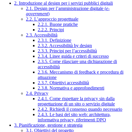
2. Introduzione al design per i servizi pubblici digitali
2.1. Design per l’amministrazione digitale (
e-
government
)
2.2. L’approccio progettuale
2.2.1. Buone pratiche
2.2.2. Principi
2.3. Accessibilità
2.3.1. Definizione
2.3.2. Accessibilità by design
2.3.3. Principi per l’accessibilità
2.3.4. Linee guida e criteri di successo
2.3.5. Come rilasciare una dichiarazione di
accessibilità
2.3.6. Meccanismo di feedback e procedura di
attuazione
2.3.7. Obiettivi accessibilità
2.3.8. Normativa e approfondimenti
2.4. Privacy
2.4.1. Come rispettare la privacy sin dalla
progettazione di un sito o servizio digitale
2.4.2. Richiedi il consenso quando necessario
2.4.3. Le basi del sito web: architettura,
informativa privacy, riferimenti DPO
3. Pianificazione, gestione e strategia
3.1. Obiettivi del progetto