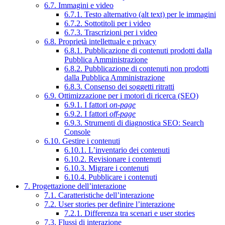
6.7. Immagini e video
6.7.1. Testo alternativo (alt text) per le immagini
6.7.2. Sottotitoli per i video
6.7.3. Trascrizioni per i video
6.8. Proprietà intellettuale e privacy
6.8.1. Pubblicazione di contenuti prodotti dalla
Pubblica Amministrazione
6.8.2. Pubblicazione di contenuti non prodotti
dalla Pubblica Amministrazione
6.8.3. Consenso dei soggetti ritratti
6.9. Ottimizzazione per i motori di ricerca (SEO)
6.9.1. I fattori
on-page
6.9.2. I fattori
off-page
6.9.3. Strumenti di diagnostica SEO: Search
Console
6.10. Gestire i contenuti
6.10.1. L’inventario dei contenuti
6.10.2. Revisionare i contenuti
6.10.3. Migrare i contenuti
6.10.4. Pubblicare i contenuti
7. Progettazione dell’interazione
7.1. Caratteristiche dell’interazione
7.2. User stories per definire l’interazione
7.2.1. Differenza tra scenari e user stories
7.3. Flussi di interazione