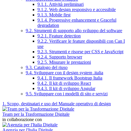
9.1.1. Attività preliminari
9.1.2. Web design responsivo e accessibile
9.1.3. Mobile first
9.1.4. Progressive enhancement e Graceful
degradation
9.2. Strumenti di supporto allo sviluppo del software
9.2.1. Feature detection
9.2.2. Verificare le feature disponibili con Can I
use
9.2.3. Strumenti e risorse per CSS e JavaScript
9.2.4. Supporto browser
9.2.5. Misurare le prestazioni
9.3. Catalogo del riuso
9.4. Sviluppare con il design system .italia
9.4.1. Il framework Bootstrap Italia
9.4.2. Il kit di sviluppo React
9.4.3. Il kit di sviluppo Angular
9.5. Sviluppare con i modelli di sito e servizi
1. Scopo, destinatari e uso del Manuale operativo di design
Team per la Trasformazione Digitale
in collaborazione con
Agenzia per l'Italia Digitale