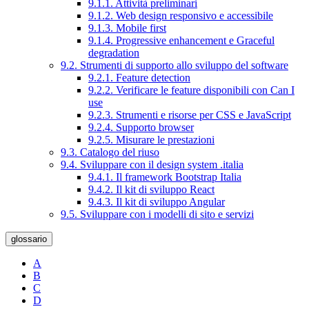
9.1.1. Attività preliminari
9.1.2. Web design responsivo e accessibile
9.1.3. Mobile first
9.1.4. Progressive enhancement e Graceful
degradation
9.2. Strumenti di supporto allo sviluppo del software
9.2.1. Feature detection
9.2.2. Verificare le feature disponibili con Can I
use
9.2.3. Strumenti e risorse per CSS e JavaScript
9.2.4. Supporto browser
9.2.5. Misurare le prestazioni
9.3. Catalogo del riuso
9.4. Sviluppare con il design system .italia
9.4.1. Il framework Bootstrap Italia
9.4.2. Il kit di sviluppo React
9.4.3. Il kit di sviluppo Angular
9.5. Sviluppare con i modelli di sito e servizi
glossario
A
B
C
D