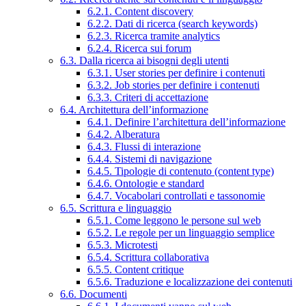
6.2.1. Content discovery
6.2.2. Dati di ricerca (search keywords)
6.2.3. Ricerca tramite analytics
6.2.4. Ricerca sui forum
6.3. Dalla ricerca ai bisogni degli utenti
6.3.1. User stories per definire i contenuti
6.3.2. Job stories per definire i contenuti
6.3.3. Criteri di accettazione
6.4. Architettura dell’informazione
6.4.1. Definire l’architettura dell’informazione
6.4.2. Alberatura
6.4.3. Flussi di interazione
6.4.4. Sistemi di navigazione
6.4.5. Tipologie di contenuto (content type)
6.4.6. Ontologie e standard
6.4.7. Vocabolari controllati e tassonomie
6.5. Scrittura e linguaggio
6.5.1. Come leggono le persone sul web
6.5.2. Le regole per un linguaggio semplice
6.5.3. Microtesti
6.5.4. Scrittura collaborativa
6.5.5. Content critique
6.5.6. Traduzione e localizzazione dei contenuti
6.6. Documenti