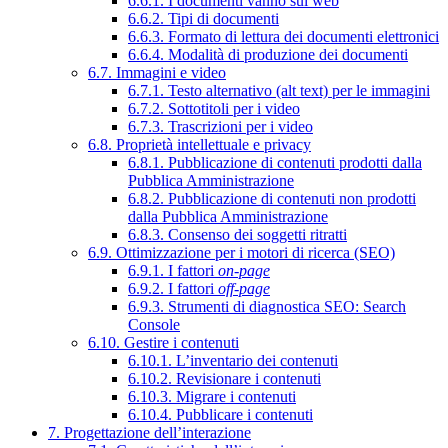
6.6.1. I documenti vanno sul web
6.6.2. Tipi di documenti
6.6.3. Formato di lettura dei documenti elettronici
6.6.4. Modalità di produzione dei documenti
6.7. Immagini e video
6.7.1. Testo alternativo (alt text) per le immagini
6.7.2. Sottotitoli per i video
6.7.3. Trascrizioni per i video
6.8. Proprietà intellettuale e privacy
6.8.1. Pubblicazione di contenuti prodotti dalla
Pubblica Amministrazione
6.8.2. Pubblicazione di contenuti non prodotti
dalla Pubblica Amministrazione
6.8.3. Consenso dei soggetti ritratti
6.9. Ottimizzazione per i motori di ricerca (SEO)
6.9.1. I fattori
on-page
6.9.2. I fattori
off-page
6.9.3. Strumenti di diagnostica SEO: Search
Console
6.10. Gestire i contenuti
6.10.1. L’inventario dei contenuti
6.10.2. Revisionare i contenuti
6.10.3. Migrare i contenuti
6.10.4. Pubblicare i contenuti
7. Progettazione dell’interazione