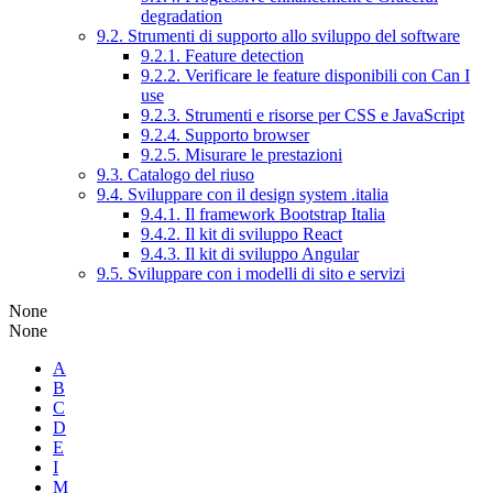
degradation
9.2. Strumenti di supporto allo sviluppo del software
9.2.1. Feature detection
9.2.2. Verificare le feature disponibili con Can I
use
9.2.3. Strumenti e risorse per CSS e JavaScript
9.2.4. Supporto browser
9.2.5. Misurare le prestazioni
9.3. Catalogo del riuso
9.4. Sviluppare con il design system .italia
9.4.1. Il framework Bootstrap Italia
9.4.2. Il kit di sviluppo React
9.4.3. Il kit di sviluppo Angular
9.5. Sviluppare con i modelli di sito e servizi
None
None
A
B
C
D
E
I
M