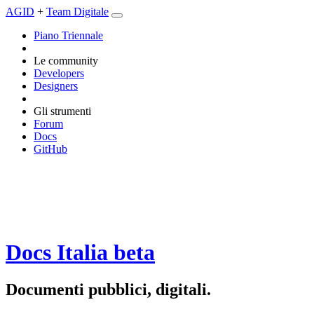
AGID
+
Team Digitale
Piano Triennale
Le community
Developers
Designers
Gli strumenti
Forum
Docs
GitHub
Docs Italia
beta
Documenti pubblici, digitali.