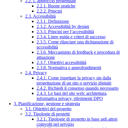
2.2. L’approccio progettuale
2.2.1. Buone pratiche
2.2.2. Principi
2.3. Accessibilità
2.3.1. Definizione
2.3.2. Accessibilità by design
2.3.3. Principi per l’accessibilità
2.3.4. Linee guida e criteri di successo
2.3.5. Come rilasciare una dichiarazione di
accessibilità
2.3.6. Meccanismo di feedback e procedura di
attuazione
2.3.7. Obiettivi accessibilità
2.3.8. Normativa e approfondimenti
2.4. Privacy
2.4.1. Come rispettare la privacy sin dalla
progettazione di un sito o servizio digitale
2.4.2. Richiedi il consenso quando necessario
2.4.3. Le basi del sito web: architettura,
informativa privacy, riferimenti DPO
3. Pianificazione, gestione e strategia
3.1. Obiettivi del progetto
3.2. Tipologie di progetti
3.2.1. Tipologie di progetto in base agli attori
coinvolti nel servizio