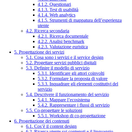
4.1.2. Questionari
4.1.3. Test di usabilità
4.1.4. Web analytics
4.1.5. Strumenti di mappatura dell’esperienza
utente
4.2. Ricerca secondaria
4.2.1. Ricerca documentale
4.2.2. Analisi benchmark
4.2.3. Valutazione euristica
5. Progettazione dei servizi
5.1. Cosa sono i servizi e il service design
5.2. Progettare servizi pubblici digitali
5.3. Definire il modello di servizio
5.3.1. Identificare gli attori coinvolti
5.3.2. Formulare la proposta di valore
5.3.3. Inquadrare gli elementi costitutivi del
servizio
5.4. Descrivere il funzionamento del servizio
5.4.1. Mappare l’ecosistema
5.4.2. Rappresentare i flussi di servizio
5.5. Co-progettare le soluzioni
5.5.1. Workshop di co-progettazione
6. Progettazione dei contenuti
6.1. Cos’è il content design
6.2. Ricerca utente sui contenuti e il linguaggio