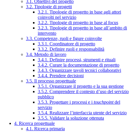
3.1. Obiettivi del progetto
3.2. Tipologie di progetti
3.2.1. Tipologie di progetto in base agli attori
coinvolti nel servizio
3.2.2. Tipologie di progetto in base al focus
3.2.3. Tipologie di progetto in base all’ambito di
intervento
3.3. Competenze, ruoli e figure coinvolte
3.3.1. Coordinatore di progetto
3.3.2. Definire ruoli e responsabilità
3.4. Metodo di lavoro
3.4.1. Definire processi, strumenti e rituali
3.4.2. Curare la documentazione di progetto
3.4.3. Organizzare tavoli tecnici collaborativi
3.4.4. Prendere decisioni
3.5. Il processo progettuale
3.5.1. Organizzare il progetto e la sua gestione
3.5.2. Comprendere il contesto d’uso del servizio
pubblico
3.5.3. Progettare i processi e i
touchpoint
del
servizio
3.5.4. Realizzare l’interfaccia utente del servizio
3.5.5. Validare la soluzione ottenuta
4. Ricerca progettuale
4.1. Ricerca primaria