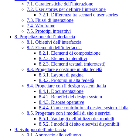
7.1. Caratteristiche dell’interazione
7.2. User stories per definire l’interazione
7.2.1. Differenza tra scenari e user stories
7.3. Flussi di interazione
7.4. Wireframe
7.5. Prototipi interattivi
8. Progettazione dell’interfaccia
8.1. Obiettivi dell’interfaccia
8.2. Elementi dell’interfaccia
8.2.1. Elementi di composizione
8.2.2. Elementi interattivi
8.2.3. Elementi testuali (microtesti)
8.3. Progettare e costruire in alta fedeltà
8.3.1. Layout di pagina
8.3.2. Prototipi in alta fedeltà
8.4. Progettare con il design system .italia
8.4.1. Documentazione
8.4.2. Benefici del design system
8.4.3. Risorse operative
8.4.4. Come contribuire al design system .italia
8.5. Progettare con i modelli di sito e servizi
8.5.1. Vantaggi dell’utilizzo dei modelli
8.5.2. I modelli di sito e servizi disponibili
9. Sviluppo dell’interfaccia
9.1. Approccio allo sviluppo