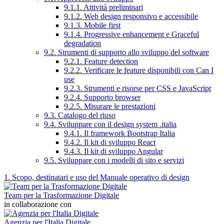
9.1.1. Attività preliminari
9.1.2. Web design responsivo e accessibile
9.1.3. Mobile first
9.1.4. Progressive enhancement e Graceful
degradation
9.2. Strumenti di supporto allo sviluppo del software
9.2.1. Feature detection
9.2.2. Verificare le feature disponibili con Can I
use
9.2.3. Strumenti e risorse per CSS e JavaScript
9.2.4. Supporto browser
9.2.5. Misurare le prestazioni
9.3. Catalogo del riuso
9.4. Sviluppare con il design system .italia
9.4.1. Il framework Bootstrap Italia
9.4.2. Il kit di sviluppo React
9.4.3. Il kit di sviluppo Angular
9.5. Sviluppare con i modelli di sito e servizi
1. Scopo, destinatari e uso del Manuale operativo di design
Team per la Trasformazione Digitale
in collaborazione con
Agenzia per l'Italia Digitale