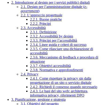
2. Introduzione al design per i servizi pubblici digitali
2.1. Design per l’amministrazione digitale (
e-
government
)
2.2. L’approccio progettuale
2.2.1. Buone pratiche
2.2.2. Principi
2.3. Accessibilità
2.3.1. Definizione
2.3.2. Accessibilità by design
2.3.3. Principi per l’accessibilità
2.3.4. Linee guida e criteri di successo
2.3.5. Come rilasciare una dichiarazione di
accessibilità
2.3.6. Meccanismo di feedback e procedura di
attuazione
2.3.7. Obiettivi accessibilità
2.3.8. Normativa e approfondimenti
2.4. Privacy
2.4.1. Come rispettare la privacy sin dalla
progettazione di un sito o servizio digitale
2.4.2. Richiedi il consenso quando necessario
2.4.3. Le basi del sito web: architettura,
informativa privacy, riferimenti DPO
3. Pianificazione, gestione e strategia
3.1. Obiettivi del progetto