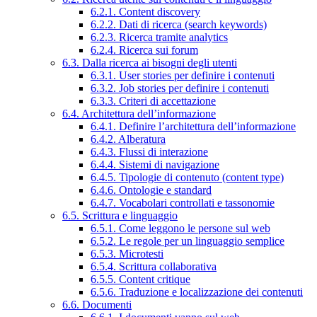
6.2.1. Content discovery
6.2.2. Dati di ricerca (search keywords)
6.2.3. Ricerca tramite analytics
6.2.4. Ricerca sui forum
6.3. Dalla ricerca ai bisogni degli utenti
6.3.1. User stories per definire i contenuti
6.3.2. Job stories per definire i contenuti
6.3.3. Criteri di accettazione
6.4. Architettura dell’informazione
6.4.1. Definire l’architettura dell’informazione
6.4.2. Alberatura
6.4.3. Flussi di interazione
6.4.4. Sistemi di navigazione
6.4.5. Tipologie di contenuto (content type)
6.4.6. Ontologie e standard
6.4.7. Vocabolari controllati e tassonomie
6.5. Scrittura e linguaggio
6.5.1. Come leggono le persone sul web
6.5.2. Le regole per un linguaggio semplice
6.5.3. Microtesti
6.5.4. Scrittura collaborativa
6.5.5. Content critique
6.5.6. Traduzione e localizzazione dei contenuti
6.6. Documenti