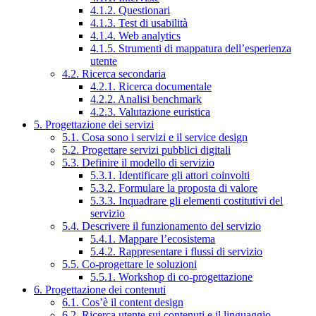
4.1.2. Questionari
4.1.3. Test di usabilità
4.1.4. Web analytics
4.1.5. Strumenti di mappatura dell’esperienza
utente
4.2. Ricerca secondaria
4.2.1. Ricerca documentale
4.2.2. Analisi benchmark
4.2.3. Valutazione euristica
5. Progettazione dei servizi
5.1. Cosa sono i servizi e il service design
5.2. Progettare servizi pubblici digitali
5.3. Definire il modello di servizio
5.3.1. Identificare gli attori coinvolti
5.3.2. Formulare la proposta di valore
5.3.3. Inquadrare gli elementi costitutivi del
servizio
5.4. Descrivere il funzionamento del servizio
5.4.1. Mappare l’ecosistema
5.4.2. Rappresentare i flussi di servizio
5.5. Co-progettare le soluzioni
5.5.1. Workshop di co-progettazione
6. Progettazione dei contenuti
6.1. Cos’è il content design
6.2. Ricerca utente sui contenuti e il linguaggio