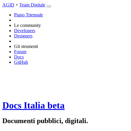
AGID
+
Team Digitale
Piano Triennale
Le community
Developers
Designers
Gli strumenti
Forum
Docs
GitHub
Docs Italia
beta
Documenti pubblici, digitali.