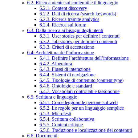
6.2. Ricerca utente sui contenuti e il linguaggio
6.2.1. Content discovery
6.2.2. Dati di ricerca (search keywords)
6.2.3. Ricerca tramite analytics
6.2.4. Ricerca sui forum
6.3. Dalla ricerca ai bisogni degli utenti
6.3.1. User stories per definire i contenuti
6.3.2. Job stories per definire i contenuti
6.3.3. Criteri di accettazione
6.4. Architettura dell’informazione
6.4.1. Definire l’architettura dell’informazione
6.4.2. Alberatura
6.4.3. Flussi di interazione
6.4.4. Sistemi di navigazione
6.4.5. Tipologie di contenuto (content type)
6.4.6. Ontologie e standard
6.4.7. Vocabolari controllati e tassonomie
6.5. Scrittura e linguaggio
6.5.1. Come leggono le persone sul web
6.5.2. Le regole per un linguaggio semplice
6.5.3. Microtesti
6.5.4. Scrittura collaborativa
6.5.5. Content critique
6.5.6. Traduzione e localizzazione dei contenuti
6.6. Documenti