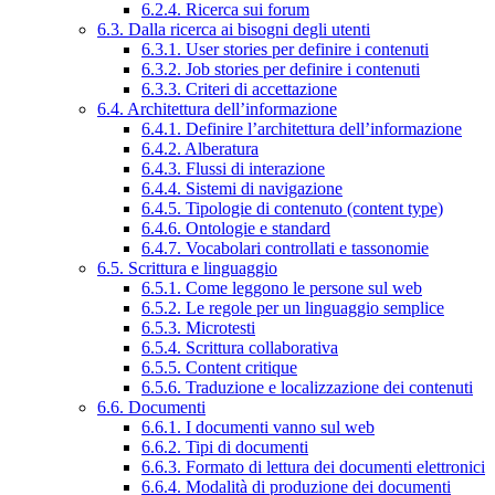
6.2.4. Ricerca sui forum
6.3. Dalla ricerca ai bisogni degli utenti
6.3.1. User stories per definire i contenuti
6.3.2. Job stories per definire i contenuti
6.3.3. Criteri di accettazione
6.4. Architettura dell’informazione
6.4.1. Definire l’architettura dell’informazione
6.4.2. Alberatura
6.4.3. Flussi di interazione
6.4.4. Sistemi di navigazione
6.4.5. Tipologie di contenuto (content type)
6.4.6. Ontologie e standard
6.4.7. Vocabolari controllati e tassonomie
6.5. Scrittura e linguaggio
6.5.1. Come leggono le persone sul web
6.5.2. Le regole per un linguaggio semplice
6.5.3. Microtesti
6.5.4. Scrittura collaborativa
6.5.5. Content critique
6.5.6. Traduzione e localizzazione dei contenuti
6.6. Documenti
6.6.1. I documenti vanno sul web
6.6.2. Tipi di documenti
6.6.3. Formato di lettura dei documenti elettronici
6.6.4. Modalità di produzione dei documenti