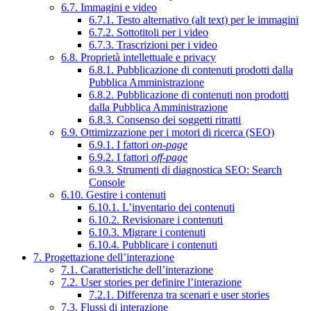
6.7. Immagini e video
6.7.1. Testo alternativo (alt text) per le immagini
6.7.2. Sottotitoli per i video
6.7.3. Trascrizioni per i video
6.8. Proprietà intellettuale e privacy
6.8.1. Pubblicazione di contenuti prodotti dalla
Pubblica Amministrazione
6.8.2. Pubblicazione di contenuti non prodotti
dalla Pubblica Amministrazione
6.8.3. Consenso dei soggetti ritratti
6.9. Ottimizzazione per i motori di ricerca (SEO)
6.9.1. I fattori
on-page
6.9.2. I fattori
off-page
6.9.3. Strumenti di diagnostica SEO: Search
Console
6.10. Gestire i contenuti
6.10.1. L’inventario dei contenuti
6.10.2. Revisionare i contenuti
6.10.3. Migrare i contenuti
6.10.4. Pubblicare i contenuti
7. Progettazione dell’interazione
7.1. Caratteristiche dell’interazione
7.2. User stories per definire l’interazione
7.2.1. Differenza tra scenari e user stories
7.3. Flussi di interazione