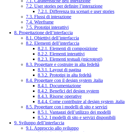
7.1. Caratteristiche dell’interazione
7.2. User stories per definire l’interazione
7.2.1. Differenza tra scenari e user stories
7.3. Flussi di interazione
7.4. Wireframe
7.5. Prototipi interattivi
8. Progettazione dell’interfaccia
8.1. Obiettivi dell’interfaccia
8.2. Elementi dell’interfaccia
8.2.1. Elementi di composizione
8.2.2. Elementi interattivi
8.2.3. Elementi testuali (microtesti)
8.3. Progettare e costruire in alta fedeltà
8.3.1. Layout di pagina
8.3.2. Prototipi in alta fedeltà
8.4. Progettare con il design system .italia
8.4.1. Documentazione
8.4.2. Benefici del design system
8.4.3. Risorse operative
8.4.4. Come contribuire al design system .italia
8.5. Progettare con i modelli di sito e servizi
8.5.1. Vantaggi dell’utilizzo dei modelli
8.5.2. I modelli di sito e servizi disponibili
9. Sviluppo dell’interfaccia
9.1. Approccio allo sviluppo