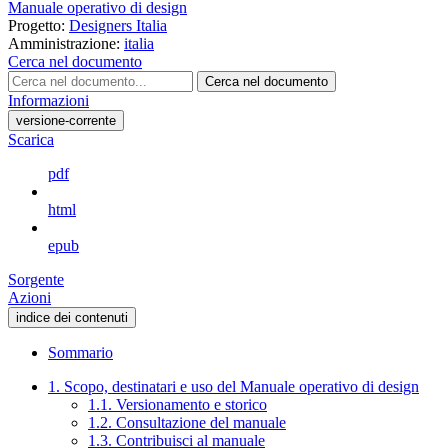
Manuale operativo di design
Progetto:
Designers Italia
Amministrazione:
italia
Cerca nel documento
Cerca nel documento
Informazioni
versione-corrente
Scarica
pdf
html
epub
Sorgente
Azioni
indice dei contenuti
Sommario
1. Scopo, destinatari e uso del Manuale operativo di design
1.1. Versionamento e storico
1.2. Consultazione del manuale
1.3. Contribuisci al manuale