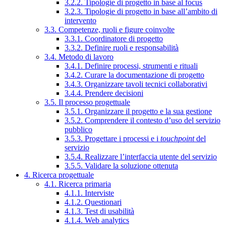
3.2.2. Tipologie di progetto in base al focus
3.2.3. Tipologie di progetto in base all’ambito di
intervento
3.3. Competenze, ruoli e figure coinvolte
3.3.1. Coordinatore di progetto
3.3.2. Definire ruoli e responsabilità
3.4. Metodo di lavoro
3.4.1. Definire processi, strumenti e rituali
3.4.2. Curare la documentazione di progetto
3.4.3. Organizzare tavoli tecnici collaborativi
3.4.4. Prendere decisioni
3.5. Il processo progettuale
3.5.1. Organizzare il progetto e la sua gestione
3.5.2. Comprendere il contesto d’uso del servizio
pubblico
3.5.3. Progettare i processi e i
touchpoint
del
servizio
3.5.4. Realizzare l’interfaccia utente del servizio
3.5.5. Validare la soluzione ottenuta
4. Ricerca progettuale
4.1. Ricerca primaria
4.1.1. Interviste
4.1.2. Questionari
4.1.3. Test di usabilità
4.1.4. Web analytics