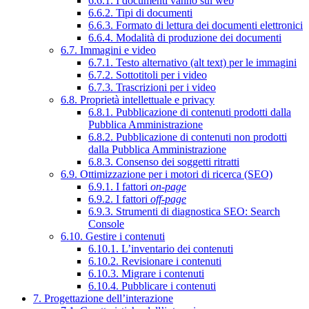
6.6.1. I documenti vanno sul web
6.6.2. Tipi di documenti
6.6.3. Formato di lettura dei documenti elettronici
6.6.4. Modalità di produzione dei documenti
6.7. Immagini e video
6.7.1. Testo alternativo (alt text) per le immagini
6.7.2. Sottotitoli per i video
6.7.3. Trascrizioni per i video
6.8. Proprietà intellettuale e privacy
6.8.1. Pubblicazione di contenuti prodotti dalla
Pubblica Amministrazione
6.8.2. Pubblicazione di contenuti non prodotti
dalla Pubblica Amministrazione
6.8.3. Consenso dei soggetti ritratti
6.9. Ottimizzazione per i motori di ricerca (SEO)
6.9.1. I fattori
on-page
6.9.2. I fattori
off-page
6.9.3. Strumenti di diagnostica SEO: Search
Console
6.10. Gestire i contenuti
6.10.1. L’inventario dei contenuti
6.10.2. Revisionare i contenuti
6.10.3. Migrare i contenuti
6.10.4. Pubblicare i contenuti
7. Progettazione dell’interazione