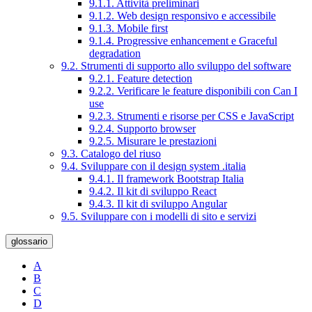
9.1.1. Attività preliminari
9.1.2. Web design responsivo e accessibile
9.1.3. Mobile first
9.1.4. Progressive enhancement e Graceful
degradation
9.2. Strumenti di supporto allo sviluppo del software
9.2.1. Feature detection
9.2.2. Verificare le feature disponibili con Can I
use
9.2.3. Strumenti e risorse per CSS e JavaScript
9.2.4. Supporto browser
9.2.5. Misurare le prestazioni
9.3. Catalogo del riuso
9.4. Sviluppare con il design system .italia
9.4.1. Il framework Bootstrap Italia
9.4.2. Il kit di sviluppo React
9.4.3. Il kit di sviluppo Angular
9.5. Sviluppare con i modelli di sito e servizi
glossario
A
B
C
D