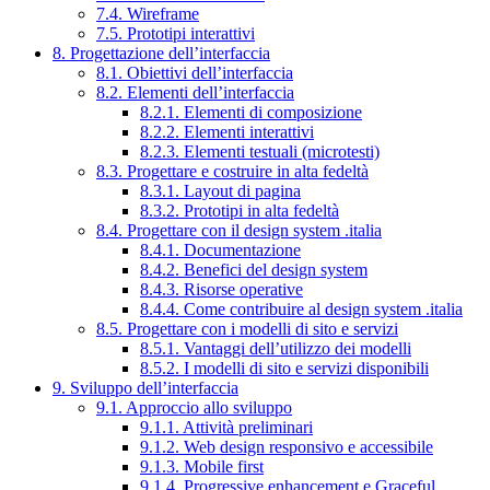
7.4. Wireframe
7.5. Prototipi interattivi
8. Progettazione dell’interfaccia
8.1. Obiettivi dell’interfaccia
8.2. Elementi dell’interfaccia
8.2.1. Elementi di composizione
8.2.2. Elementi interattivi
8.2.3. Elementi testuali (microtesti)
8.3. Progettare e costruire in alta fedeltà
8.3.1. Layout di pagina
8.3.2. Prototipi in alta fedeltà
8.4. Progettare con il design system .italia
8.4.1. Documentazione
8.4.2. Benefici del design system
8.4.3. Risorse operative
8.4.4. Come contribuire al design system .italia
8.5. Progettare con i modelli di sito e servizi
8.5.1. Vantaggi dell’utilizzo dei modelli
8.5.2. I modelli di sito e servizi disponibili
9. Sviluppo dell’interfaccia
9.1. Approccio allo sviluppo
9.1.1. Attività preliminari
9.1.2. Web design responsivo e accessibile
9.1.3. Mobile first
9.1.4. Progressive enhancement e Graceful