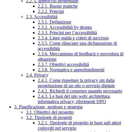
2.2. L’approccio progettuale
2.2.1. Buone pratiche
2.2.2. Principi
2.3. Accessibilità
2.3.1. Definizione
2.3.2. Accessibilità by design
2.3.3. Principi per l’accessibilità
2.3.4. Linee guida e criteri di successo
2.3.5. Come rilasciare una dichiarazione di
accessibilità
2.3.6. Meccanismo di feedback e procedura di
attuazione
2.3.7. Obiettivi accessibilità
2.3.8. Normativa e approfondimenti
2.4. Privacy
2.4.1. Come rispettare la privacy sin dalla
progettazione di un sito o servizio digitale
2.4.2. Richiedi il consenso quando necessario
2.4.3. Le basi del sito web: architettura,
informativa privacy, riferimenti DPO
3. Pianificazione, gestione e strategia
3.1. Obiettivi del progetto
3.2. Tipologie di progetti
3.2.1. Tipologie di progetto in base agli attori
coinvolti nel servizio