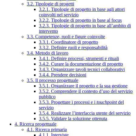
3.2. Tipologie di progetti
3.2.1. Tipologie di progetto in base agli attori
coinvolti nel servizio
3.2.2. Tipologie di progetto in base al focus
3.2.3. Tipologie di progetto in base all’ambito di
intervento
3.3. Competenze, ruoli e figure coinvolte
3.3.1. Coordinatore di progetto
3.3.2. Definire ruoli e responsabilità
3.4. Metodo di lavoro
3.4.1. Definire processi, strumenti e rituali
3.4.2. Curare la documentazione di progetto
3.4.3. Organizzare tavoli tecnici collaborativi
3.4.4. Prendere decisioni
3.5. Il processo progettuale
3.5.1. Organizzare il progetto e la sua gestione
3.5.2. Comprendere il contesto d’uso del servizio
pubblico
3.5.3. Progettare i processi e i
touchpoint
del
servizio
3.5.4. Realizzare l’interfaccia utente del servizio
3.5.5. Validare la soluzione ottenuta
4. Ricerca progettuale
4.1. Ricerca primaria
4.1.1. Interviste