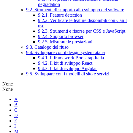
degradation
9.2. Strumenti di supporto allo sviluppo del software
9.2.1. Feature detection
9.2.2. Verificare le feature disponibili con Can I
use
9.2.3. Strumenti e risorse per CSS e JavaScript
9.2.4. Supporto browser
9.2.5. Misurare le prestazioni
9.3. Catalogo del riuso
9.4. Sviluppare con il design system .italia
9.4.1. Il framework Bootstrap Italia
9.4.2. Il kit di sviluppo React
9.4.3. Il kit di sviluppo Angular
9.5. Sviluppare con i modelli di sito e servizi
None
None
A
B
C
D
E
I
M