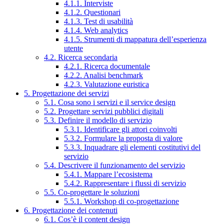
4.1.1. Interviste
4.1.2. Questionari
4.1.3. Test di usabilità
4.1.4. Web analytics
4.1.5. Strumenti di mappatura dell’esperienza
utente
4.2. Ricerca secondaria
4.2.1. Ricerca documentale
4.2.2. Analisi benchmark
4.2.3. Valutazione euristica
5. Progettazione dei servizi
5.1. Cosa sono i servizi e il service design
5.2. Progettare servizi pubblici digitali
5.3. Definire il modello di servizio
5.3.1. Identificare gli attori coinvolti
5.3.2. Formulare la proposta di valore
5.3.3. Inquadrare gli elementi costitutivi del
servizio
5.4. Descrivere il funzionamento del servizio
5.4.1. Mappare l’ecosistema
5.4.2. Rappresentare i flussi di servizio
5.5. Co-progettare le soluzioni
5.5.1. Workshop di co-progettazione
6. Progettazione dei contenuti
6.1. Cos’è il content design