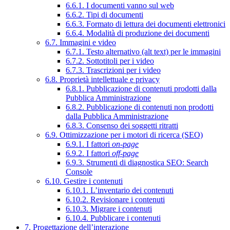
6.6.1. I documenti vanno sul web
6.6.2. Tipi di documenti
6.6.3. Formato di lettura dei documenti elettronici
6.6.4. Modalità di produzione dei documenti
6.7. Immagini e video
6.7.1. Testo alternativo (alt text) per le immagini
6.7.2. Sottotitoli per i video
6.7.3. Trascrizioni per i video
6.8. Proprietà intellettuale e privacy
6.8.1. Pubblicazione di contenuti prodotti dalla
Pubblica Amministrazione
6.8.2. Pubblicazione di contenuti non prodotti
dalla Pubblica Amministrazione
6.8.3. Consenso dei soggetti ritratti
6.9. Ottimizzazione per i motori di ricerca (SEO)
6.9.1. I fattori
on-page
6.9.2. I fattori
off-page
6.9.3. Strumenti di diagnostica SEO: Search
Console
6.10. Gestire i contenuti
6.10.1. L’inventario dei contenuti
6.10.2. Revisionare i contenuti
6.10.3. Migrare i contenuti
6.10.4. Pubblicare i contenuti
7. Progettazione dell’interazione