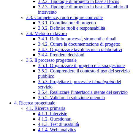
3.2.2. Tipologie di progetto in base al focus
3.2.3. Tipologie di progetto in base all’ambito di
intervento
3.3. Competenze, ruoli e figure coinvolte
3.3.1. Coordinatore di progetto
3.3.2. Definire ruoli e responsabilità
3.4. Metodo di lavoro
3.4.1. Definire processi, strumenti e rituali
3.4.2. Curare la documentazione di progetto
3.4.3. Organizzare tavoli tecnici collaborativi
3.4.4. Prendere decisioni
3.5. Il processo progettuale
3.5.1. Organizzare il progetto e la sua gestione
3.5.2. Comprendere il contesto d’uso del servizio
pubblico
3.5.3. Progettare i processi e i
touchpoint
del
servizio
3.5.4. Realizzare l’interfaccia utente del servizio
3.5.5. Validare la soluzione ottenuta
4. Ricerca progettuale
4.1. Ricerca primaria
4.1.1. Interviste
4.1.2. Questionari
4.1.3. Test di usabilità
4.1.4. Web analytics