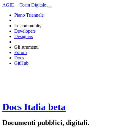
AGID
+
Team Digitale
Piano Triennale
Le community
Developers
Designers
Gli strumenti
Forum
Docs
GitHub
Docs Italia
beta
Documenti pubblici, digitali.