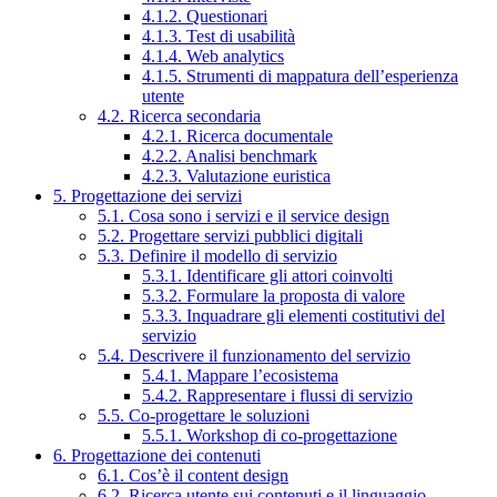
4.1.2. Questionari
4.1.3. Test di usabilità
4.1.4. Web analytics
4.1.5. Strumenti di mappatura dell’esperienza
utente
4.2. Ricerca secondaria
4.2.1. Ricerca documentale
4.2.2. Analisi benchmark
4.2.3. Valutazione euristica
5. Progettazione dei servizi
5.1. Cosa sono i servizi e il service design
5.2. Progettare servizi pubblici digitali
5.3. Definire il modello di servizio
5.3.1. Identificare gli attori coinvolti
5.3.2. Formulare la proposta di valore
5.3.3. Inquadrare gli elementi costitutivi del
servizio
5.4. Descrivere il funzionamento del servizio
5.4.1. Mappare l’ecosistema
5.4.2. Rappresentare i flussi di servizio
5.5. Co-progettare le soluzioni
5.5.1. Workshop di co-progettazione
6. Progettazione dei contenuti
6.1. Cos’è il content design
6.2. Ricerca utente sui contenuti e il linguaggio