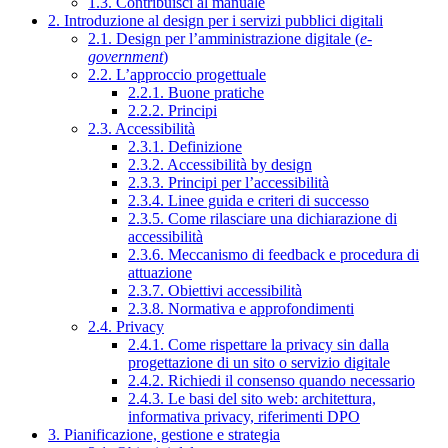
1.3. Contribuisci al manuale
2. Introduzione al design per i servizi pubblici digitali
2.1. Design per l’amministrazione digitale (
e-
government
)
2.2. L’approccio progettuale
2.2.1. Buone pratiche
2.2.2. Principi
2.3. Accessibilità
2.3.1. Definizione
2.3.2. Accessibilità by design
2.3.3. Principi per l’accessibilità
2.3.4. Linee guida e criteri di successo
2.3.5. Come rilasciare una dichiarazione di
accessibilità
2.3.6. Meccanismo di feedback e procedura di
attuazione
2.3.7. Obiettivi accessibilità
2.3.8. Normativa e approfondimenti
2.4. Privacy
2.4.1. Come rispettare la privacy sin dalla
progettazione di un sito o servizio digitale
2.4.2. Richiedi il consenso quando necessario
2.4.3. Le basi del sito web: architettura,
informativa privacy, riferimenti DPO
3. Pianificazione, gestione e strategia