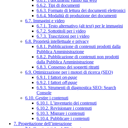
6.6.1. I documenti vanno sul web
6.6.2. Tipi di documenti
6.6.3. Formato di lettura dei documenti elettronici
6.6.4. Modalità di produzione dei documenti
6.7. Immagini e video
6.7.1. Testo alternativo (alt text) per le immagini
6.7.2. Sottotitoli per i video
6.7.3. Trascrizioni per i video
6.8. Proprietà intellettuale e privacy
6.8.1. Pubblicazione di contenuti prodotti dalla
Pubblica Amministrazione
6.8.2. Pubblicazione di contenuti non prodotti
dalla Pubblica Amministrazione
6.8.3. Consenso dei soggetti ritratti
6.9. Ottimizzazione per i motori di ricerca (SEO)
6.9.1. I fattori
on-page
6.9.2. I fattori
off-page
6.9.3. Strumenti di diagnostica SEO: Search
Console
6.10. Gestire i contenuti
6.10.1. L’inventario dei contenuti
6.10.2. Revisionare i contenuti
6.10.3. Migrare i contenuti
6.10.4. Pubblicare i contenuti
7. Progettazione dell’interazione