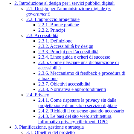
2. Introduzione al design per i servizi pubblici digitali
2.1. Design per l’amministrazione digitale (
e-
government
)
2.2. L’approccio progettuale
2.2.1. Buone pratiche
2.2.2. Principi
2.3. Accessibilità
2.3.1. Definizione
2.3.2. Accessibilità by design
2.3.3. Principi per l’accessibilità
2.3.4. Linee guida e criteri di successo
2.3.5. Come rilasciare una dichiarazione di
accessibilità
2.3.6. Meccanismo di feedback e procedura di
attuazione
2.3.7. Obiettivi accessibilità
2.3.8. Normativa e approfondimenti
2.4. Privacy
2.4.1. Come rispettare la privacy sin dalla
progettazione di un sito o servizio digitale
2.4.2. Richiedi il consenso quando necessario
2.4.3. Le basi del sito web: architettura,
informativa privacy, riferimenti DPO
3. Pianificazione, gestione e strategia
3.1. Obiettivi del progetto