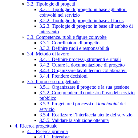
3.2. Tipologie di progetti
3.2.1. Tipologie di progetto in base agli attori
coinvolti nel servizio
3.2.2. Tipologie di progetto in base al focus
3.2.3. Tipologie di progetto in base all’ambito di
intervento
3.3. Competenze, ruoli e figure coinvolte
3.3.1. Coordinatore di progetto
3.3.2. Definire ruoli e responsabilità
3.4. Metodo di lavoro
3.4.1. Definire processi, strumenti e rituali
3.4.2. Curare la documentazione di progetto
3.4.3. Organizzare tavoli tecnici collaborativi
3.4.4. Prendere decisioni
3.5. Il processo progettuale
3.5.1. Organizzare il progetto e la sua gestione
3.5.2. Comprendere il contesto d’uso del servizio
pubblico
3.5.3. Progettare i processi e i
touchpoint
del
servizio
3.5.4. Realizzare l’interfaccia utente del servizio
3.5.5. Validare la soluzione ottenuta
4. Ricerca progettuale
4.1. Ricerca primaria
4.1.1. Interviste