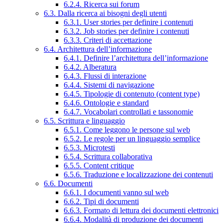
6.2.4. Ricerca sui forum
6.3. Dalla ricerca ai bisogni degli utenti
6.3.1. User stories per definire i contenuti
6.3.2. Job stories per definire i contenuti
6.3.3. Criteri di accettazione
6.4. Architettura dell’informazione
6.4.1. Definire l’architettura dell’informazione
6.4.2. Alberatura
6.4.3. Flussi di interazione
6.4.4. Sistemi di navigazione
6.4.5. Tipologie di contenuto (content type)
6.4.6. Ontologie e standard
6.4.7. Vocabolari controllati e tassonomie
6.5. Scrittura e linguaggio
6.5.1. Come leggono le persone sul web
6.5.2. Le regole per un linguaggio semplice
6.5.3. Microtesti
6.5.4. Scrittura collaborativa
6.5.5. Content critique
6.5.6. Traduzione e localizzazione dei contenuti
6.6. Documenti
6.6.1. I documenti vanno sul web
6.6.2. Tipi di documenti
6.6.3. Formato di lettura dei documenti elettronici
6.6.4. Modalità di produzione dei documenti