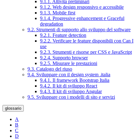
9.1.1. Attività preliminari
9.1.2. Web design responsivo e accessibile
9.1.3. Mobile first
9.1.4. Progressive enhancement e Graceful
degradation
9.2. Strumenti di supporto allo sviluppo del software
9.2.1. Feature detection
9.2.2. Verificare le feature disponibili con Can I
use
9.2.3. Strumenti e risorse per CSS e JavaScript
9.2.4. Supporto browser
9.2.5. Misurare le prestazioni
9.3. Catalogo del riuso
9.4. Sviluppare con il design system .italia
9.4.1. Il framework Bootstrap Italia
9.4.2. Il kit di sviluppo React
9.4.3. Il kit di sviluppo Angular
9.5. Sviluppare con i modelli di sito e servizi
glossario
A
B
C
D