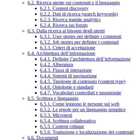
6.2. Ricerca utente sui contenuti e il linguaggio
6.2.1. Content discovery
6.2.2. Dati di ricerca (search keywords)
6.2.3. Ricerca tramite analytics
6.2.4. Ricerca sui forum
6.3. Dalla ricerca ai bisogni degli utenti
6.3.1. User stories per definire i contenuti
6.3.2. Job stories per definire i contenuti
6.3.3. Criteri di accettazione
6.4. Architettura dell’informazione
6.4.1. Definire l’architettura dell’informazione
6.4.2. Alberatura
6.4.3. Flussi di interazione
6.4.4. Sistemi di navigazione
6.4.5. Tipologie di contenuto (content type)
6.4.6. Ontologie e standard
6.4.7. Vocabolari controllati e tassonomie
6.5. Scrittura e linguaggio
6.5.1. Come leggono le persone sul web
6.5.2. Le regole per un linguaggio semplice
6.5.3. Microtesti
6.5.4. Scrittura collaborativa
6.5.5. Content critique
6.5.6. Traduzione e localizzazione dei contenuti
6.6. Documenti