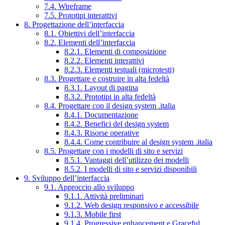
7.4. Wireframe
7.5. Prototipi interattivi
8. Progettazione dell’interfaccia
8.1. Obiettivi dell’interfaccia
8.2. Elementi dell’interfaccia
8.2.1. Elementi di composizione
8.2.2. Elementi interattivi
8.2.3. Elementi testuali (microtesti)
8.3. Progettare e costruire in alta fedeltà
8.3.1. Layout di pagina
8.3.2. Prototipi in alta fedeltà
8.4. Progettare con il design system .italia
8.4.1. Documentazione
8.4.2. Benefici del design system
8.4.3. Risorse operative
8.4.4. Come contribuire al design system .italia
8.5. Progettare con i modelli di sito e servizi
8.5.1. Vantaggi dell’utilizzo dei modelli
8.5.2. I modelli di sito e servizi disponibili
9. Sviluppo dell’interfaccia
9.1. Approccio allo sviluppo
9.1.1. Attività preliminari
9.1.2. Web design responsivo e accessibile
9.1.3. Mobile first
9.1.4. Progressive enhancement e Graceful