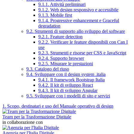
9.1.1. Attività preliminari
9.1.2. Web design responsivo e accessibile
9.1.3. Mobile first
9.1.4. Progressive enhancement e Graceful
degradation
9.2. Strumenti di supporto allo sviluppo del software
9.2.1. Feature detection
9.2.2. Verificare le feature disponibili con Can I
use
9.2.3. Strumenti e risorse per CSS e JavaScript
9.2.4. Supporto browser
9.2.5. Misurare le prestazioni
9.3. Catalogo del riuso
9.4. Sviluppare con il design system .italia
9.4.1. Il framework Bootstrap Italia
9.4.2. Il kit di sviluppo React
9.4.3. Il kit di sviluppo Angular
9.5. Sviluppare con i modelli di sito e servizi
1. Scopo, destinatari e uso del Manuale operativo di design
Team per la Trasformazione Digitale
in collaborazione con
Agenzia per l'Italia Digitale