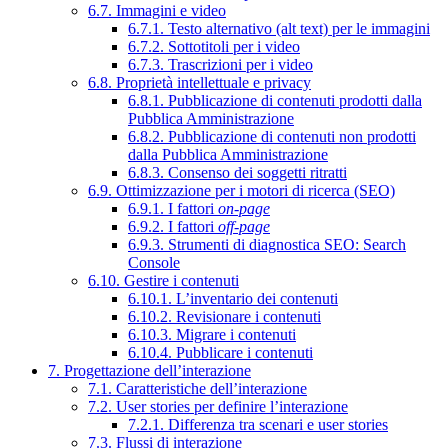
6.7. Immagini e video
6.7.1. Testo alternativo (alt text) per le immagini
6.7.2. Sottotitoli per i video
6.7.3. Trascrizioni per i video
6.8. Proprietà intellettuale e privacy
6.8.1. Pubblicazione di contenuti prodotti dalla
Pubblica Amministrazione
6.8.2. Pubblicazione di contenuti non prodotti
dalla Pubblica Amministrazione
6.8.3. Consenso dei soggetti ritratti
6.9. Ottimizzazione per i motori di ricerca (SEO)
6.9.1. I fattori
on-page
6.9.2. I fattori
off-page
6.9.3. Strumenti di diagnostica SEO: Search
Console
6.10. Gestire i contenuti
6.10.1. L’inventario dei contenuti
6.10.2. Revisionare i contenuti
6.10.3. Migrare i contenuti
6.10.4. Pubblicare i contenuti
7. Progettazione dell’interazione
7.1. Caratteristiche dell’interazione
7.2. User stories per definire l’interazione
7.2.1. Differenza tra scenari e user stories
7.3. Flussi di interazione