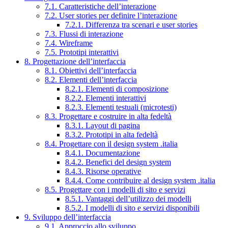
7.1. Caratteristiche dell’interazione
7.2. User stories per definire l’interazione
7.2.1. Differenza tra scenari e user stories
7.3. Flussi di interazione
7.4. Wireframe
7.5. Prototipi interattivi
8. Progettazione dell’interfaccia
8.1. Obiettivi dell’interfaccia
8.2. Elementi dell’interfaccia
8.2.1. Elementi di composizione
8.2.2. Elementi interattivi
8.2.3. Elementi testuali (microtesti)
8.3. Progettare e costruire in alta fedeltà
8.3.1. Layout di pagina
8.3.2. Prototipi in alta fedeltà
8.4. Progettare con il design system .italia
8.4.1. Documentazione
8.4.2. Benefici del design system
8.4.3. Risorse operative
8.4.4. Come contribuire al design system .italia
8.5. Progettare con i modelli di sito e servizi
8.5.1. Vantaggi dell’utilizzo dei modelli
8.5.2. I modelli di sito e servizi disponibili
9. Sviluppo dell’interfaccia
9.1. Approccio allo sviluppo