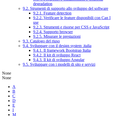
degradation
9.2. Strumenti di supporto allo sviluppo del software
9.2.1. Feature detection
9.2.2. Verificare le feature disponibili con Can I
use
9.2.3. Strumenti e risorse per CSS e JavaScript
9.2.4. Supporto browser
9.2.5. Misurare le prestazioni
9.3. Catalogo del riuso
9.4. Sviluppare con il design system .italia
9.4.1. Il framework Bootstrap Italia
9.4.2. Il kit di sviluppo React
9.4.3. Il kit di sviluppo Angular
9.5. Sviluppare con i modelli di sito e servizi
None
None
A
B
C
D
E
I
M