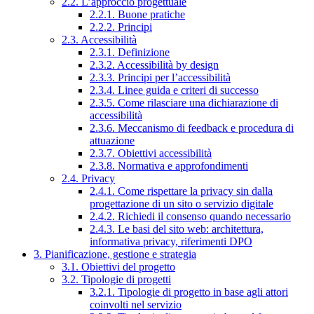
2.2. L’approccio progettuale
2.2.1. Buone pratiche
2.2.2. Principi
2.3. Accessibilità
2.3.1. Definizione
2.3.2. Accessibilità by design
2.3.3. Principi per l’accessibilità
2.3.4. Linee guida e criteri di successo
2.3.5. Come rilasciare una dichiarazione di
accessibilità
2.3.6. Meccanismo di feedback e procedura di
attuazione
2.3.7. Obiettivi accessibilità
2.3.8. Normativa e approfondimenti
2.4. Privacy
2.4.1. Come rispettare la privacy sin dalla
progettazione di un sito o servizio digitale
2.4.2. Richiedi il consenso quando necessario
2.4.3. Le basi del sito web: architettura,
informativa privacy, riferimenti DPO
3. Pianificazione, gestione e strategia
3.1. Obiettivi del progetto
3.2. Tipologie di progetti
3.2.1. Tipologie di progetto in base agli attori
coinvolti nel servizio