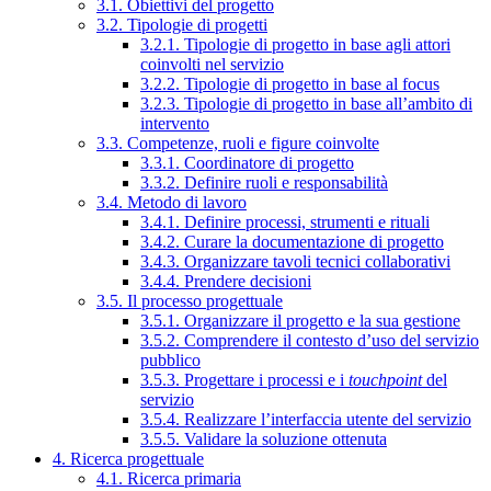
3.1. Obiettivi del progetto
3.2. Tipologie di progetti
3.2.1. Tipologie di progetto in base agli attori
coinvolti nel servizio
3.2.2. Tipologie di progetto in base al focus
3.2.3. Tipologie di progetto in base all’ambito di
intervento
3.3. Competenze, ruoli e figure coinvolte
3.3.1. Coordinatore di progetto
3.3.2. Definire ruoli e responsabilità
3.4. Metodo di lavoro
3.4.1. Definire processi, strumenti e rituali
3.4.2. Curare la documentazione di progetto
3.4.3. Organizzare tavoli tecnici collaborativi
3.4.4. Prendere decisioni
3.5. Il processo progettuale
3.5.1. Organizzare il progetto e la sua gestione
3.5.2. Comprendere il contesto d’uso del servizio
pubblico
3.5.3. Progettare i processi e i
touchpoint
del
servizio
3.5.4. Realizzare l’interfaccia utente del servizio
3.5.5. Validare la soluzione ottenuta
4. Ricerca progettuale
4.1. Ricerca primaria