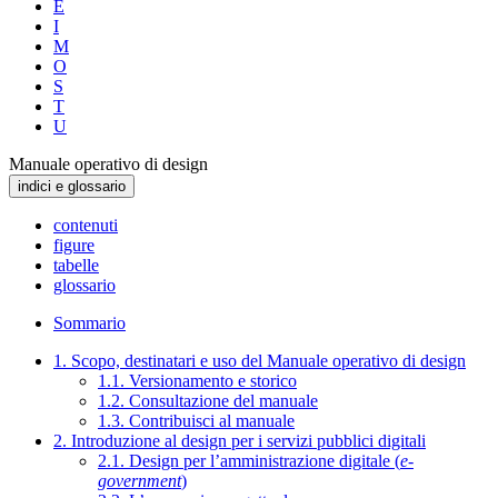
E
I
M
O
S
T
U
Manuale operativo di design
indici e glossario
contenuti
figure
tabelle
glossario
Sommario
1. Scopo, destinatari e uso del Manuale operativo di design
1.1. Versionamento e storico
1.2. Consultazione del manuale
1.3. Contribuisci al manuale
2. Introduzione al design per i servizi pubblici digitali
2.1. Design per l’amministrazione digitale (
e-
government
)