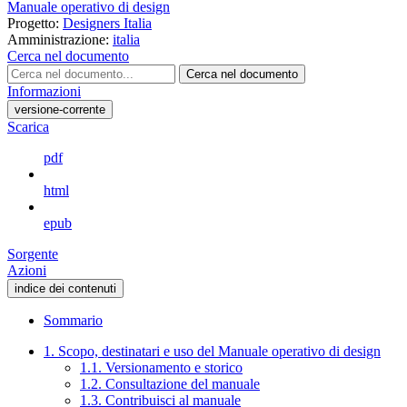
Manuale operativo di design
Progetto:
Designers Italia
Amministrazione:
italia
Cerca nel documento
Cerca nel documento
Informazioni
versione-corrente
Scarica
pdf
html
epub
Sorgente
Azioni
indice dei contenuti
Sommario
1. Scopo, destinatari e uso del Manuale operativo di design
1.1. Versionamento e storico
1.2. Consultazione del manuale
1.3. Contribuisci al manuale