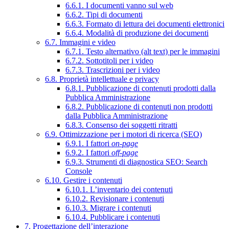
6.6.1. I documenti vanno sul web
6.6.2. Tipi di documenti
6.6.3. Formato di lettura dei documenti elettronici
6.6.4. Modalità di produzione dei documenti
6.7. Immagini e video
6.7.1. Testo alternativo (alt text) per le immagini
6.7.2. Sottotitoli per i video
6.7.3. Trascrizioni per i video
6.8. Proprietà intellettuale e privacy
6.8.1. Pubblicazione di contenuti prodotti dalla
Pubblica Amministrazione
6.8.2. Pubblicazione di contenuti non prodotti
dalla Pubblica Amministrazione
6.8.3. Consenso dei soggetti ritratti
6.9. Ottimizzazione per i motori di ricerca (SEO)
6.9.1. I fattori
on-page
6.9.2. I fattori
off-page
6.9.3. Strumenti di diagnostica SEO: Search
Console
6.10. Gestire i contenuti
6.10.1. L’inventario dei contenuti
6.10.2. Revisionare i contenuti
6.10.3. Migrare i contenuti
6.10.4. Pubblicare i contenuti
7. Progettazione dell’interazione