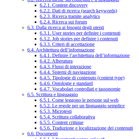
6.2.1. Content discovery
6.2.2. Dati di ricerca (search keywords)
6.2.3. Ricerca tramite analytics
6.2.4. Ricerca sui forum
6.3. Dalla ricerca ai bisogni degli utenti
6.3.1. User stories per definire i contenuti
6.3.2. Job stories per definire i contenuti
6.3.3. Criteri di accettazione
6.4. Architettura dell’informazione
6.4.1. Definire l’architettura dell’informazione
6.4.2. Alberatura
6.4.3. Flussi di interazione
6.4.4. Sistemi di navigazione
6.4.5. Tipologie di contenuto (content type)
6.4.6. Ontologie e standard
6.4.7. Vocabolari controllati e tassonomie
6.5. Scrittura e linguaggio
6.5.1. Come leggono le persone sul web
6.5.2. Le regole per un linguaggio semplice
6.5.3. Microtesti
6.5.4. Scrittura collaborativa
6.5.5. Content critique
6.5.6. Traduzione e localizzazione dei contenuti
6.6. Documenti