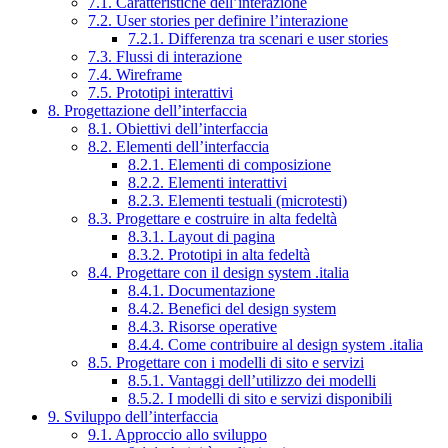
7.1. Caratteristiche dell’interazione
7.2. User stories per definire l’interazione
7.2.1. Differenza tra scenari e user stories
7.3. Flussi di interazione
7.4. Wireframe
7.5. Prototipi interattivi
8. Progettazione dell’interfaccia
8.1. Obiettivi dell’interfaccia
8.2. Elementi dell’interfaccia
8.2.1. Elementi di composizione
8.2.2. Elementi interattivi
8.2.3. Elementi testuali (microtesti)
8.3. Progettare e costruire in alta fedeltà
8.3.1. Layout di pagina
8.3.2. Prototipi in alta fedeltà
8.4. Progettare con il design system .italia
8.4.1. Documentazione
8.4.2. Benefici del design system
8.4.3. Risorse operative
8.4.4. Come contribuire al design system .italia
8.5. Progettare con i modelli di sito e servizi
8.5.1. Vantaggi dell’utilizzo dei modelli
8.5.2. I modelli di sito e servizi disponibili
9. Sviluppo dell’interfaccia
9.1. Approccio allo sviluppo