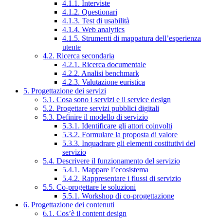
4.1.1. Interviste
4.1.2. Questionari
4.1.3. Test di usabilità
4.1.4. Web analytics
4.1.5. Strumenti di mappatura dell’esperienza
utente
4.2. Ricerca secondaria
4.2.1. Ricerca documentale
4.2.2. Analisi benchmark
4.2.3. Valutazione euristica
5. Progettazione dei servizi
5.1. Cosa sono i servizi e il service design
5.2. Progettare servizi pubblici digitali
5.3. Definire il modello di servizio
5.3.1. Identificare gli attori coinvolti
5.3.2. Formulare la proposta di valore
5.3.3. Inquadrare gli elementi costitutivi del
servizio
5.4. Descrivere il funzionamento del servizio
5.4.1. Mappare l’ecosistema
5.4.2. Rappresentare i flussi di servizio
5.5. Co-progettare le soluzioni
5.5.1. Workshop di co-progettazione
6. Progettazione dei contenuti
6.1. Cos’è il content design