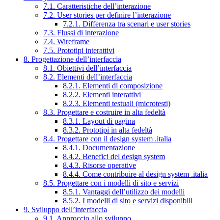
7.1. Caratteristiche dell’interazione
7.2. User stories per definire l’interazione
7.2.1. Differenza tra scenari e user stories
7.3. Flussi di interazione
7.4. Wireframe
7.5. Prototipi interattivi
8. Progettazione dell’interfaccia
8.1. Obiettivi dell’interfaccia
8.2. Elementi dell’interfaccia
8.2.1. Elementi di composizione
8.2.2. Elementi interattivi
8.2.3. Elementi testuali (microtesti)
8.3. Progettare e costruire in alta fedeltà
8.3.1. Layout di pagina
8.3.2. Prototipi in alta fedeltà
8.4. Progettare con il design system .italia
8.4.1. Documentazione
8.4.2. Benefici del design system
8.4.3. Risorse operative
8.4.4. Come contribuire al design system .italia
8.5. Progettare con i modelli di sito e servizi
8.5.1. Vantaggi dell’utilizzo dei modelli
8.5.2. I modelli di sito e servizi disponibili
9. Sviluppo dell’interfaccia
9.1. Approccio allo sviluppo