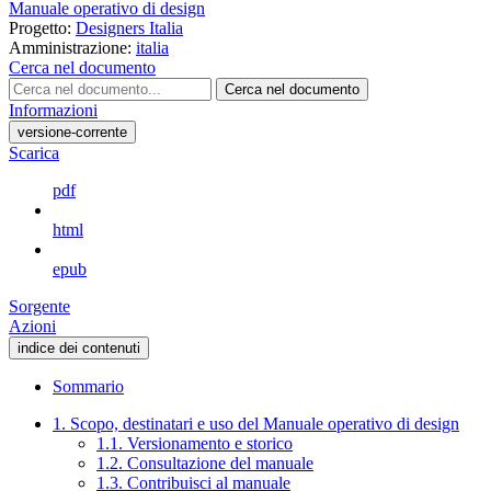
Manuale operativo di design
Progetto:
Designers Italia
Amministrazione:
italia
Cerca nel documento
Cerca nel documento
Informazioni
versione-corrente
Scarica
pdf
html
epub
Sorgente
Azioni
indice dei contenuti
Sommario
1. Scopo, destinatari e uso del Manuale operativo di design
1.1. Versionamento e storico
1.2. Consultazione del manuale
1.3. Contribuisci al manuale