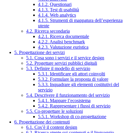
4.1.2. Questionari
4.1.3. Test di usabilità
4.1.4. Web analytics
4.1.5. Strumenti di mappatura dell’esperienza
utente
4.2. Ricerca secondaria
4.2.1. Ricerca documentale
4.2.2. Analisi benchmark
4.2.3. Valutazione euristica
5. Progettazione dei servizi
5.1. Cosa sono i servizi e il service design
5.2. Progettare servizi pubblici digitali
5.3. Definire il modello di servizio
5.3.1. Identificare gli attori coinvolti
5.3.2. Formulare la proposta di valore
5.3.3. Inquadrare gli elementi costitutivi del
servizio
5.4. Descrivere il funzionamento del servizio
5.4.1. Mappare l’ecosistema
5.4.2. Rappresentare i flussi di servizio
5.5. Co-progettare le soluzioni
5.5.1. Workshop di co-progettazione
6. Progettazione dei contenuti
6.1. Cos’è il content design
6.2. Ricerca utente sui contenuti e il linguaggio