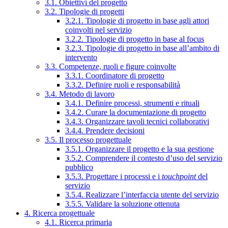
3.1. Obiettivi del progetto
3.2. Tipologie di progetti
3.2.1. Tipologie di progetto in base agli attori
coinvolti nel servizio
3.2.2. Tipologie di progetto in base al focus
3.2.3. Tipologie di progetto in base all’ambito di
intervento
3.3. Competenze, ruoli e figure coinvolte
3.3.1. Coordinatore di progetto
3.3.2. Definire ruoli e responsabilità
3.4. Metodo di lavoro
3.4.1. Definire processi, strumenti e rituali
3.4.2. Curare la documentazione di progetto
3.4.3. Organizzare tavoli tecnici collaborativi
3.4.4. Prendere decisioni
3.5. Il processo progettuale
3.5.1. Organizzare il progetto e la sua gestione
3.5.2. Comprendere il contesto d’uso del servizio
pubblico
3.5.3. Progettare i processi e i
touchpoint
del
servizio
3.5.4. Realizzare l’interfaccia utente del servizio
3.5.5. Validare la soluzione ottenuta
4. Ricerca progettuale
4.1. Ricerca primaria