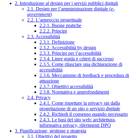
2. Introduzione al design per i servizi pubblici digitali
2.1. Design per l’amministrazione digitale (
e-
government
)
2.2. L’approccio progettuale
2.2.1. Buone pratiche
2.2.2. Principi
2.3. Accessibilità
2.3.1. Definizione
2.3.2. Accessibilità by design
2.3.3. Principi per l’accessibilità
2.3.4. Linee guida e criteri di successo
2.3.5. Come rilasciare una dichiarazione di
accessibilità
2.3.6. Meccanismo di feedback e procedura di
attuazione
2.3.7. Obiettivi accessibilità
2.3.8. Normativa e approfondimenti
2.4. Privacy
2.4.1. Come rispettare la privacy sin dalla
progettazione di un sito o servizio digitale
2.4.2. Richiedi il consenso quando necessario
2.4.3. Le basi del sito web: architettura,
informativa privacy, riferimenti DPO
3. Pianificazione, gestione e strategia
3.1. Obiettivi del progetto