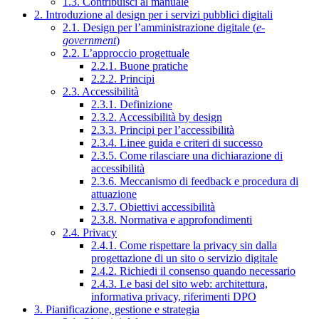
1.3. Contribuisci al manuale
2. Introduzione al design per i servizi pubblici digitali
2.1. Design per l’amministrazione digitale (
e-
government
)
2.2. L’approccio progettuale
2.2.1. Buone pratiche
2.2.2. Principi
2.3. Accessibilità
2.3.1. Definizione
2.3.2. Accessibilità by design
2.3.3. Principi per l’accessibilità
2.3.4. Linee guida e criteri di successo
2.3.5. Come rilasciare una dichiarazione di
accessibilità
2.3.6. Meccanismo di feedback e procedura di
attuazione
2.3.7. Obiettivi accessibilità
2.3.8. Normativa e approfondimenti
2.4. Privacy
2.4.1. Come rispettare la privacy sin dalla
progettazione di un sito o servizio digitale
2.4.2. Richiedi il consenso quando necessario
2.4.3. Le basi del sito web: architettura,
informativa privacy, riferimenti DPO
3. Pianificazione, gestione e strategia