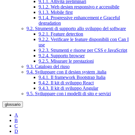
9.1.1. Attività preliminari
9.1.2. Web design responsivo e accessibile
9.1.3. Mobile first
9.1.4. Progressive enhancement e Graceful
degradation
9.2. Strumenti di supporto allo sviluppo del software
9.2.1. Feature detection
9.2.2. Verificare le feature disponibili con Can I
use
9.2.3. Strumenti e risorse per CSS e JavaScript
9.2.4. Supporto browser
9.2.5. Misurare le prestazioni
9.3. Catalogo del riuso
9.4. Sviluppare con il design system .italia
9.4.1. Il framework Bootstrap Italia
9.4.2. Il kit di sviluppo React
9.4.3. Il kit di sviluppo Angular
9.5. Sviluppare con i modelli di sito e servizi
glossario
A
B
C
D