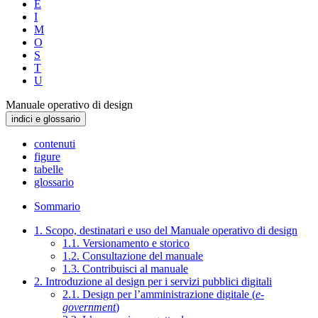
E
I
M
O
S
T
U
Manuale operativo di design
indici e glossario
contenuti
figure
tabelle
glossario
Sommario
1. Scopo, destinatari e uso del Manuale operativo di design
1.1. Versionamento e storico
1.2. Consultazione del manuale
1.3. Contribuisci al manuale
2. Introduzione al design per i servizi pubblici digitali
2.1. Design per l’amministrazione digitale (
e-
government
)