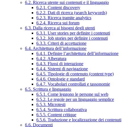
6.2. Ricerca utente sui contenuti e il linguaggio
6.2.1. Content discovery
6.2.2. Dati di ricerca (search keywords)
6.2.3. Ricerca tramite analytics
6.2.4. Ricerca sui forum
6.3. Dalla ricerca ai bisogni degli utenti
6.3.1. User stories per definire i contenuti
6.3.2. Job stories per definire i contenuti
6.3.3. Criteri di accettazione
6.4. Architettura dell’informazione
6.4.1. Definire l’architettura dell’informazione
6.4.2. Alberatura
6.4.3. Flussi di interazione
6.4.4. Sistemi di navigazione
6.4.5. Tipologie di contenuto (content type)
6.4.6. Ontologie e standard
6.4.7. Vocabolari controllati e tassonomie
6.5. Scrittura e linguaggio
6.5.1. Come leggono le persone sul web
6.5.2. Le regole per un linguaggio semplice
6.5.3. Microtesti
6.5.4. Scrittura collaborativa
6.5.5. Content critique
6.5.6. Traduzione e localizzazione dei contenuti
6.6. Documenti