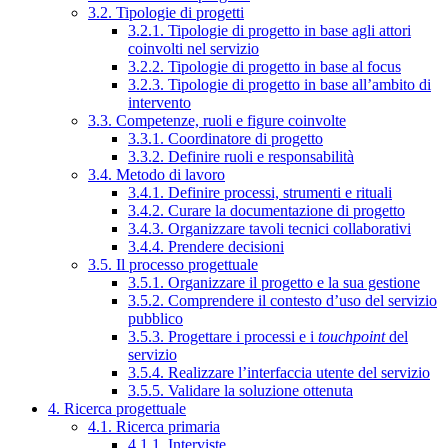
3.2. Tipologie di progetti
3.2.1. Tipologie di progetto in base agli attori
coinvolti nel servizio
3.2.2. Tipologie di progetto in base al focus
3.2.3. Tipologie di progetto in base all’ambito di
intervento
3.3. Competenze, ruoli e figure coinvolte
3.3.1. Coordinatore di progetto
3.3.2. Definire ruoli e responsabilità
3.4. Metodo di lavoro
3.4.1. Definire processi, strumenti e rituali
3.4.2. Curare la documentazione di progetto
3.4.3. Organizzare tavoli tecnici collaborativi
3.4.4. Prendere decisioni
3.5. Il processo progettuale
3.5.1. Organizzare il progetto e la sua gestione
3.5.2. Comprendere il contesto d’uso del servizio
pubblico
3.5.3. Progettare i processi e i
touchpoint
del
servizio
3.5.4. Realizzare l’interfaccia utente del servizio
3.5.5. Validare la soluzione ottenuta
4. Ricerca progettuale
4.1. Ricerca primaria
4.1.1. Interviste