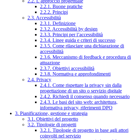
2.2. L’approccio progettuale
2.2.1. Buone pratiche
2.2.2. Principi
2.3. Accessibilità
2.3.1. Definizione
2.3.2. Accessibilità by design
2.3.3. Principi per l’accessibilità
2.3.4. Linee guida e criteri di successo
2.3.5. Come rilasciare una dichiarazione di
accessibilità
2.3.6. Meccanismo di feedback e procedura di
attuazione
2.3.7. Obiettivi accessibilità
2.3.8. Normativa e approfondimenti
2.4. Privacy
2.4.1. Come rispettare la privacy sin dalla
progettazione di un sito o servizio digitale
2.4.2. Richiedi il consenso quando necessario
2.4.3. Le basi del sito web: architettura,
informativa privacy, riferimenti DPO
3. Pianificazione, gestione e strategia
3.1. Obiettivi del progetto
3.2. Tipologie di progetti
3.2.1. Tipologie di progetto in base agli attori
coinvolti nel servizio