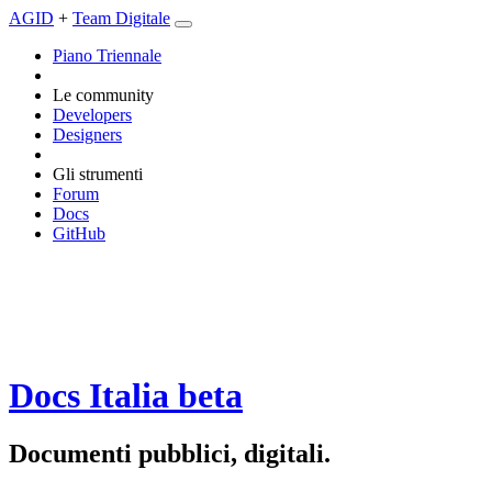
AGID
+
Team Digitale
Piano Triennale
Le community
Developers
Designers
Gli strumenti
Forum
Docs
GitHub
Docs Italia
beta
Documenti pubblici, digitali.