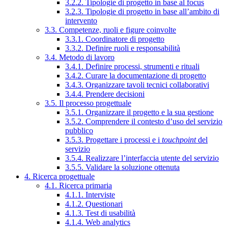
3.2.2. Tipologie di progetto in base al focus
3.2.3. Tipologie di progetto in base all’ambito di
intervento
3.3. Competenze, ruoli e figure coinvolte
3.3.1. Coordinatore di progetto
3.3.2. Definire ruoli e responsabilità
3.4. Metodo di lavoro
3.4.1. Definire processi, strumenti e rituali
3.4.2. Curare la documentazione di progetto
3.4.3. Organizzare tavoli tecnici collaborativi
3.4.4. Prendere decisioni
3.5. Il processo progettuale
3.5.1. Organizzare il progetto e la sua gestione
3.5.2. Comprendere il contesto d’uso del servizio
pubblico
3.5.3. Progettare i processi e i
touchpoint
del
servizio
3.5.4. Realizzare l’interfaccia utente del servizio
3.5.5. Validare la soluzione ottenuta
4. Ricerca progettuale
4.1. Ricerca primaria
4.1.1. Interviste
4.1.2. Questionari
4.1.3. Test di usabilità
4.1.4. Web analytics