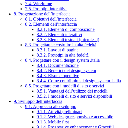
7.4. Wireframe
7.5. Prototipi interattivi
8. Progettazione dell’interfaccia
8.1. Obiettivi dell’interfaccia
8.2. Elementi dell’interfaccia
8.2.1. Elementi di composizione
8.2.2. Elementi interattivi
8.2.3. Elementi testuali (microtesti)
8.3. Progettare e costruire in alta fedeltà
8.3.1. Layout di pagina
8.3.2. Prototipi in alta fedeltà
8.4. Progettare con il design system .italia
8.4.1. Documentazione
8.4.2. Benefici del design system
8.4.3. Risorse operative
8.4.4. Come contribuire al design system .italia
8.5. Progettare con i modelli di sito e servizi
8.5.1. Vantaggi dell’utilizzo dei modelli
8.5.2. I modelli di sito e servizi disponibili
9. Sviluppo dell’interfaccia
9.1. Approccio allo sviluppo
9.1.1. Attività preliminari
9.1.2. Web design responsivo e accessibile
9.1.3. Mobile first
9.1.4. Progressive enhancement e Graceful