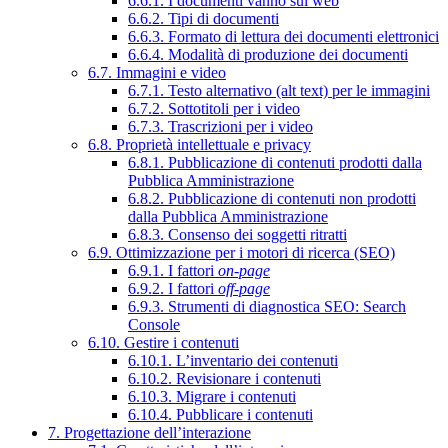
6.6.1. I documenti vanno sul web
6.6.2. Tipi di documenti
6.6.3. Formato di lettura dei documenti elettronici
6.6.4. Modalità di produzione dei documenti
6.7. Immagini e video
6.7.1. Testo alternativo (alt text) per le immagini
6.7.2. Sottotitoli per i video
6.7.3. Trascrizioni per i video
6.8. Proprietà intellettuale e privacy
6.8.1. Pubblicazione di contenuti prodotti dalla
Pubblica Amministrazione
6.8.2. Pubblicazione di contenuti non prodotti
dalla Pubblica Amministrazione
6.8.3. Consenso dei soggetti ritratti
6.9. Ottimizzazione per i motori di ricerca (SEO)
6.9.1. I fattori
on-page
6.9.2. I fattori
off-page
6.9.3. Strumenti di diagnostica SEO: Search
Console
6.10. Gestire i contenuti
6.10.1. L’inventario dei contenuti
6.10.2. Revisionare i contenuti
6.10.3. Migrare i contenuti
6.10.4. Pubblicare i contenuti
7. Progettazione dell’interazione