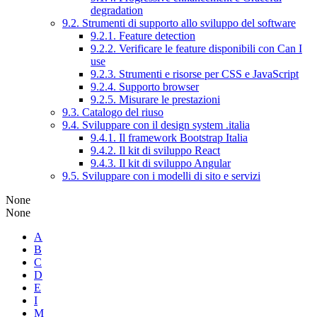
degradation
9.2. Strumenti di supporto allo sviluppo del software
9.2.1. Feature detection
9.2.2. Verificare le feature disponibili con Can I
use
9.2.3. Strumenti e risorse per CSS e JavaScript
9.2.4. Supporto browser
9.2.5. Misurare le prestazioni
9.3. Catalogo del riuso
9.4. Sviluppare con il design system .italia
9.4.1. Il framework Bootstrap Italia
9.4.2. Il kit di sviluppo React
9.4.3. Il kit di sviluppo Angular
9.5. Sviluppare con i modelli di sito e servizi
None
None
A
B
C
D
E
I
M