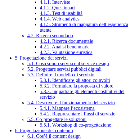
4.1.1. Interviste
4.1.2. Questionari
4.1.3. Test di usabilità
4.1.4. Web analytics
4.1.5. Strumenti di mappatura dell’esperienza
utente
4.2. Ricerca secondaria
4.2.1. Ricerca documentale
4.2.2. Analisi benchmark
4.2.3. Valutazione euristica
5. Progettazione dei servizi
5.1. Cosa sono i servizi e il service design
5.2. Progettare servizi pubblici digitali
5.3. Definire il modello di servizio
5.3.1. Identificare gli attori coinvolti
5.3.2. Formulare la proposta di valore
5.3.3. Inquadrare gli elementi costitutivi del
servizio
5.4. Descrivere il funzionamento del servizio
5.4.1. Mappare l’ecosistema
5.4.2. Rappresentare i flussi di servizio
5.5. Co-progettare le soluzioni
5.5.1. Workshop di co-progettazione
6. Progettazione dei contenuti
6.1. Cos’è il content design