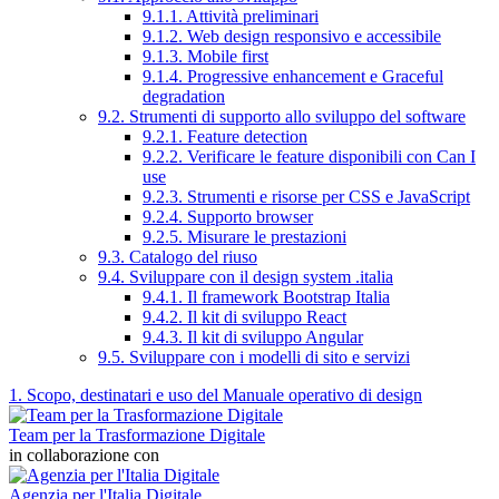
9.1.1. Attività preliminari
9.1.2. Web design responsivo e accessibile
9.1.3. Mobile first
9.1.4. Progressive enhancement e Graceful
degradation
9.2. Strumenti di supporto allo sviluppo del software
9.2.1. Feature detection
9.2.2. Verificare le feature disponibili con Can I
use
9.2.3. Strumenti e risorse per CSS e JavaScript
9.2.4. Supporto browser
9.2.5. Misurare le prestazioni
9.3. Catalogo del riuso
9.4. Sviluppare con il design system .italia
9.4.1. Il framework Bootstrap Italia
9.4.2. Il kit di sviluppo React
9.4.3. Il kit di sviluppo Angular
9.5. Sviluppare con i modelli di sito e servizi
1. Scopo, destinatari e uso del Manuale operativo di design
Team per la Trasformazione Digitale
in collaborazione con
Agenzia per l'Italia Digitale