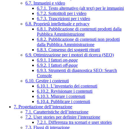
6.7. Immagini e video
6.7.1. Testo alternativo (alt text) per le immagini
6.7.2. Sottotitoli per i video
6.7.3. Trascrizioni per i video
6.8. Proprietà intellettuale e privacy
6.8.1. Pubblicazione di contenuti prodotti dalla
Pubblica Amministrazione
6.8.2. Pubblicazione di contenuti non prodotti
dalla Pubblica Amministrazione
6.8.3. Consenso dei soggetti ritratti
6.9. Ottimizzazione per i motori di ricerca (SEO)
6.9.1. I fattori
on-page
6.9.2. I fattori
off-page
6.9.3. Strumenti di diagnostica SEO: Search
Console
6.10. Gestire i contenuti
6.10.1. L’inventario dei contenuti
6.10.2. Revisionare i contenuti
6.10.3. Migrare i contenuti
6.10.4. Pubblicare i contenuti
7. Progettazione dell’interazione
7.1. Caratteristiche dell’interazione
7.2. User stories per definire l’interazione
7.2.1. Differenza tra scenari e user stories
7.3. Flussi di interazione