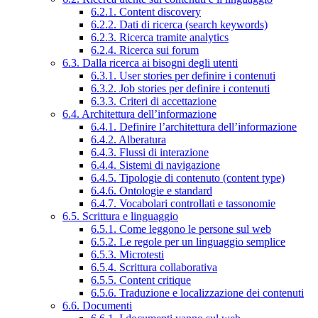
6.2.1. Content discovery
6.2.2. Dati di ricerca (search keywords)
6.2.3. Ricerca tramite analytics
6.2.4. Ricerca sui forum
6.3. Dalla ricerca ai bisogni degli utenti
6.3.1. User stories per definire i contenuti
6.3.2. Job stories per definire i contenuti
6.3.3. Criteri di accettazione
6.4. Architettura dell’informazione
6.4.1. Definire l’architettura dell’informazione
6.4.2. Alberatura
6.4.3. Flussi di interazione
6.4.4. Sistemi di navigazione
6.4.5. Tipologie di contenuto (content type)
6.4.6. Ontologie e standard
6.4.7. Vocabolari controllati e tassonomie
6.5. Scrittura e linguaggio
6.5.1. Come leggono le persone sul web
6.5.2. Le regole per un linguaggio semplice
6.5.3. Microtesti
6.5.4. Scrittura collaborativa
6.5.5. Content critique
6.5.6. Traduzione e localizzazione dei contenuti
6.6. Documenti