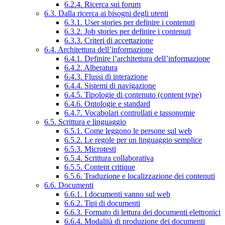
6.2.4. Ricerca sui forum
6.3. Dalla ricerca ai bisogni degli utenti
6.3.1. User stories per definire i contenuti
6.3.2. Job stories per definire i contenuti
6.3.3. Criteri di accettazione
6.4. Architettura dell’informazione
6.4.1. Definire l’architettura dell’informazione
6.4.2. Alberatura
6.4.3. Flussi di interazione
6.4.4. Sistemi di navigazione
6.4.5. Tipologie di contenuto (content type)
6.4.6. Ontologie e standard
6.4.7. Vocabolari controllati e tassonomie
6.5. Scrittura e linguaggio
6.5.1. Come leggono le persone sul web
6.5.2. Le regole per un linguaggio semplice
6.5.3. Microtesti
6.5.4. Scrittura collaborativa
6.5.5. Content critique
6.5.6. Traduzione e localizzazione dei contenuti
6.6. Documenti
6.6.1. I documenti vanno sul web
6.6.2. Tipi di documenti
6.6.3. Formato di lettura dei documenti elettronici
6.6.4. Modalità di produzione dei documenti