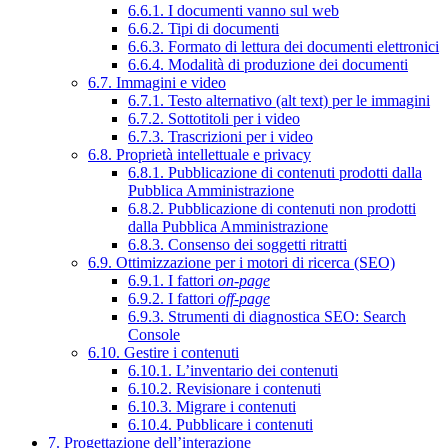
6.6.1. I documenti vanno sul web
6.6.2. Tipi di documenti
6.6.3. Formato di lettura dei documenti elettronici
6.6.4. Modalità di produzione dei documenti
6.7. Immagini e video
6.7.1. Testo alternativo (alt text) per le immagini
6.7.2. Sottotitoli per i video
6.7.3. Trascrizioni per i video
6.8. Proprietà intellettuale e privacy
6.8.1. Pubblicazione di contenuti prodotti dalla
Pubblica Amministrazione
6.8.2. Pubblicazione di contenuti non prodotti
dalla Pubblica Amministrazione
6.8.3. Consenso dei soggetti ritratti
6.9. Ottimizzazione per i motori di ricerca (SEO)
6.9.1. I fattori
on-page
6.9.2. I fattori
off-page
6.9.3. Strumenti di diagnostica SEO: Search
Console
6.10. Gestire i contenuti
6.10.1. L’inventario dei contenuti
6.10.2. Revisionare i contenuti
6.10.3. Migrare i contenuti
6.10.4. Pubblicare i contenuti
7. Progettazione dell’interazione