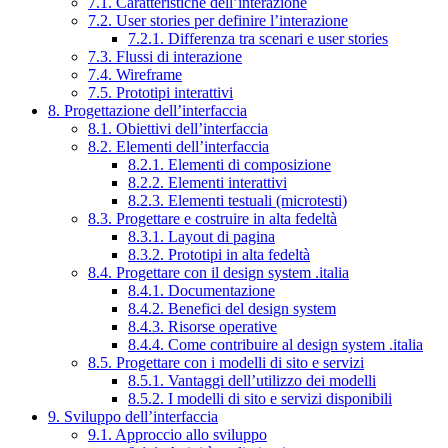
7.1. Caratteristiche dell’interazione
7.2. User stories per definire l’interazione
7.2.1. Differenza tra scenari e user stories
7.3. Flussi di interazione
7.4. Wireframe
7.5. Prototipi interattivi
8. Progettazione dell’interfaccia
8.1. Obiettivi dell’interfaccia
8.2. Elementi dell’interfaccia
8.2.1. Elementi di composizione
8.2.2. Elementi interattivi
8.2.3. Elementi testuali (microtesti)
8.3. Progettare e costruire in alta fedeltà
8.3.1. Layout di pagina
8.3.2. Prototipi in alta fedeltà
8.4. Progettare con il design system .italia
8.4.1. Documentazione
8.4.2. Benefici del design system
8.4.3. Risorse operative
8.4.4. Come contribuire al design system .italia
8.5. Progettare con i modelli di sito e servizi
8.5.1. Vantaggi dell’utilizzo dei modelli
8.5.2. I modelli di sito e servizi disponibili
9. Sviluppo dell’interfaccia
9.1. Approccio allo sviluppo