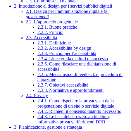
1.3. Contribuisci al manuale
2. Introduzione al design per i servizi pubblici digitali
2.1. Design per l’amministrazione digitale (
e-
government
)
2.2. L’approccio progettuale
2.2.1. Buone pratiche
2.2.2. Principi
2.3. Accessibilità
2.3.1. Definizione
2.3.2. Accessibilità by design
2.3.3. Principi per l’accessibilità
2.3.4. Linee guida e criteri di successo
2.3.5. Come rilasciare una dichiarazione di
accessibilità
2.3.6. Meccanismo di feedback e procedura di
attuazione
2.3.7. Obiettivi accessibilità
2.3.8. Normativa e approfondimenti
2.4. Privacy
2.4.1. Come rispettare la privacy sin dalla
progettazione di un sito o servizio digitale
2.4.2. Richiedi il consenso quando necessario
2.4.3. Le basi del sito web: architettura,
informativa privacy, riferimenti DPO
3. Pianificazione, gestione e strategia