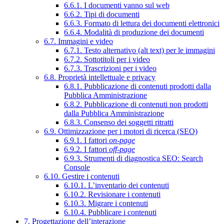
6.6.1. I documenti vanno sul web
6.6.2. Tipi di documenti
6.6.3. Formato di lettura dei documenti elettronici
6.6.4. Modalità di produzione dei documenti
6.7. Immagini e video
6.7.1. Testo alternativo (alt text) per le immagini
6.7.2. Sottotitoli per i video
6.7.3. Trascrizioni per i video
6.8. Proprietà intellettuale e privacy
6.8.1. Pubblicazione di contenuti prodotti dalla
Pubblica Amministrazione
6.8.2. Pubblicazione di contenuti non prodotti
dalla Pubblica Amministrazione
6.8.3. Consenso dei soggetti ritratti
6.9. Ottimizzazione per i motori di ricerca (SEO)
6.9.1. I fattori
on-page
6.9.2. I fattori
off-page
6.9.3. Strumenti di diagnostica SEO: Search
Console
6.10. Gestire i contenuti
6.10.1. L’inventario dei contenuti
6.10.2. Revisionare i contenuti
6.10.3. Migrare i contenuti
6.10.4. Pubblicare i contenuti
7. Progettazione dell’interazione