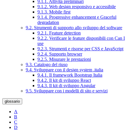
9.1.1. Attività preliminari
9.1.2. Web design responsivo e accessibile
9.1.3. Mobile first
9.1.4. Progressive enhancement e Graceful
degradation
9.2. Strumenti di supporto allo sviluppo del software
9.2.1. Feature detection
9.2.2. Verificare le feature disponibili con Can I
use
9.2.3. Strumenti e risorse per CSS e JavaScript
9.2.4. Supporto browser
9.2.5. Misurare le prestazioni
9.3. Catalogo del riuso
9.4. Sviluppare con il design system .italia
9.4.1. Il framework Bootstrap Italia
9.4.2. Il kit di sviluppo React
9.4.3. Il kit di sviluppo Angular
9.5. Sviluppare con i modelli di sito e servizi
glossario
A
B
C
D