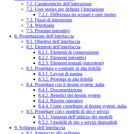
7.1. Caratteristiche dell’interazione
7.2. User stories per definire l’interazione
7.2.1. Differenza tra scenari e user stories
7.3. Flussi di interazione
7.4. Wireframe
7.5. Prototipi interattivi
8. Progettazione dell’interfaccia
8.1. Obiettivi dell’interfaccia
8.2. Elementi dell’interfaccia
8.2.1. Elementi di composizione
8.2.2. Elementi interattivi
8.2.3. Elementi testuali (microtesti)
8.3. Progettare e costruire in alta fedeltà
8.3.1. Layout di pagina
8.3.2. Prototipi in alta fedeltà
8.4. Progettare con il design system .italia
8.4.1. Documentazione
8.4.2. Benefici del design system
8.4.3. Risorse operative
8.4.4. Come contribuire al design system .italia
8.5. Progettare con i modelli di sito e servizi
8.5.1. Vantaggi dell’utilizzo dei modelli
8.5.2. I modelli di sito e servizi disponibili
9. Sviluppo dell’interfaccia
9.1. Approccio allo sviluppo