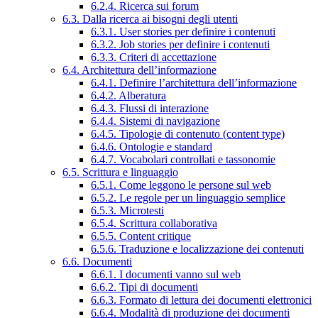
6.2.4. Ricerca sui forum
6.3. Dalla ricerca ai bisogni degli utenti
6.3.1. User stories per definire i contenuti
6.3.2. Job stories per definire i contenuti
6.3.3. Criteri di accettazione
6.4. Architettura dell’informazione
6.4.1. Definire l’architettura dell’informazione
6.4.2. Alberatura
6.4.3. Flussi di interazione
6.4.4. Sistemi di navigazione
6.4.5. Tipologie di contenuto (content type)
6.4.6. Ontologie e standard
6.4.7. Vocabolari controllati e tassonomie
6.5. Scrittura e linguaggio
6.5.1. Come leggono le persone sul web
6.5.2. Le regole per un linguaggio semplice
6.5.3. Microtesti
6.5.4. Scrittura collaborativa
6.5.5. Content critique
6.5.6. Traduzione e localizzazione dei contenuti
6.6. Documenti
6.6.1. I documenti vanno sul web
6.6.2. Tipi di documenti
6.6.3. Formato di lettura dei documenti elettronici
6.6.4. Modalità di produzione dei documenti