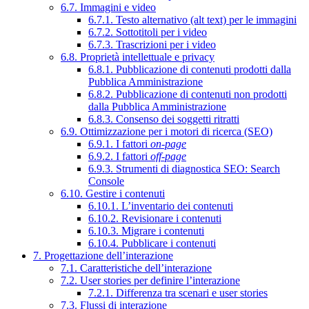
6.7. Immagini e video
6.7.1. Testo alternativo (alt text) per le immagini
6.7.2. Sottotitoli per i video
6.7.3. Trascrizioni per i video
6.8. Proprietà intellettuale e privacy
6.8.1. Pubblicazione di contenuti prodotti dalla
Pubblica Amministrazione
6.8.2. Pubblicazione di contenuti non prodotti
dalla Pubblica Amministrazione
6.8.3. Consenso dei soggetti ritratti
6.9. Ottimizzazione per i motori di ricerca (SEO)
6.9.1. I fattori
on-page
6.9.2. I fattori
off-page
6.9.3. Strumenti di diagnostica SEO: Search
Console
6.10. Gestire i contenuti
6.10.1. L’inventario dei contenuti
6.10.2. Revisionare i contenuti
6.10.3. Migrare i contenuti
6.10.4. Pubblicare i contenuti
7. Progettazione dell’interazione
7.1. Caratteristiche dell’interazione
7.2. User stories per definire l’interazione
7.2.1. Differenza tra scenari e user stories
7.3. Flussi di interazione