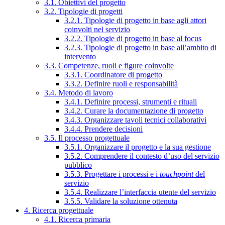
3.1. Obiettivi del progetto
3.2. Tipologie di progetti
3.2.1. Tipologie di progetto in base agli attori
coinvolti nel servizio
3.2.2. Tipologie di progetto in base al focus
3.2.3. Tipologie di progetto in base all’ambito di
intervento
3.3. Competenze, ruoli e figure coinvolte
3.3.1. Coordinatore di progetto
3.3.2. Definire ruoli e responsabilità
3.4. Metodo di lavoro
3.4.1. Definire processi, strumenti e rituali
3.4.2. Curare la documentazione di progetto
3.4.3. Organizzare tavoli tecnici collaborativi
3.4.4. Prendere decisioni
3.5. Il processo progettuale
3.5.1. Organizzare il progetto e la sua gestione
3.5.2. Comprendere il contesto d’uso del servizio
pubblico
3.5.3. Progettare i processi e i
touchpoint
del
servizio
3.5.4. Realizzare l’interfaccia utente del servizio
3.5.5. Validare la soluzione ottenuta
4. Ricerca progettuale
4.1. Ricerca primaria