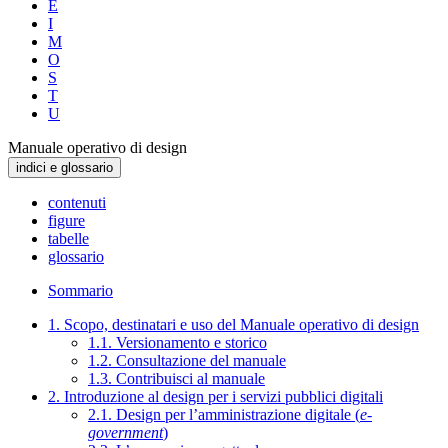
E
I
M
O
S
T
U
Manuale operativo di design
indici e glossario
contenuti
figure
tabelle
glossario
Sommario
1. Scopo, destinatari e uso del Manuale operativo di design
1.1. Versionamento e storico
1.2. Consultazione del manuale
1.3. Contribuisci al manuale
2. Introduzione al design per i servizi pubblici digitali
2.1. Design per l’amministrazione digitale (
e-
government
)