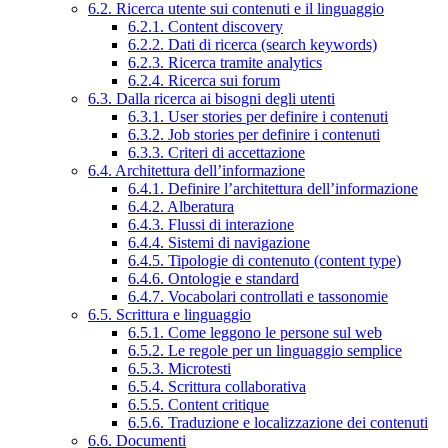
6.2. Ricerca utente sui contenuti e il linguaggio
6.2.1. Content discovery
6.2.2. Dati di ricerca (search keywords)
6.2.3. Ricerca tramite analytics
6.2.4. Ricerca sui forum
6.3. Dalla ricerca ai bisogni degli utenti
6.3.1. User stories per definire i contenuti
6.3.2. Job stories per definire i contenuti
6.3.3. Criteri di accettazione
6.4. Architettura dell’informazione
6.4.1. Definire l’architettura dell’informazione
6.4.2. Alberatura
6.4.3. Flussi di interazione
6.4.4. Sistemi di navigazione
6.4.5. Tipologie di contenuto (content type)
6.4.6. Ontologie e standard
6.4.7. Vocabolari controllati e tassonomie
6.5. Scrittura e linguaggio
6.5.1. Come leggono le persone sul web
6.5.2. Le regole per un linguaggio semplice
6.5.3. Microtesti
6.5.4. Scrittura collaborativa
6.5.5. Content critique
6.5.6. Traduzione e localizzazione dei contenuti
6.6. Documenti