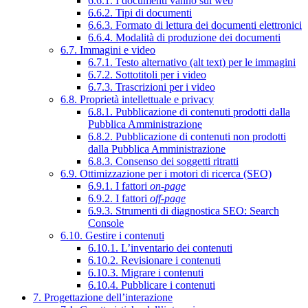
6.6.1. I documenti vanno sul web
6.6.2. Tipi di documenti
6.6.3. Formato di lettura dei documenti elettronici
6.6.4. Modalità di produzione dei documenti
6.7. Immagini e video
6.7.1. Testo alternativo (alt text) per le immagini
6.7.2. Sottotitoli per i video
6.7.3. Trascrizioni per i video
6.8. Proprietà intellettuale e privacy
6.8.1. Pubblicazione di contenuti prodotti dalla
Pubblica Amministrazione
6.8.2. Pubblicazione di contenuti non prodotti
dalla Pubblica Amministrazione
6.8.3. Consenso dei soggetti ritratti
6.9. Ottimizzazione per i motori di ricerca (SEO)
6.9.1. I fattori
on-page
6.9.2. I fattori
off-page
6.9.3. Strumenti di diagnostica SEO: Search
Console
6.10. Gestire i contenuti
6.10.1. L’inventario dei contenuti
6.10.2. Revisionare i contenuti
6.10.3. Migrare i contenuti
6.10.4. Pubblicare i contenuti
7. Progettazione dell’interazione