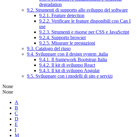
degradation
9.2. Strumenti di supporto allo sviluppo del software
9.2.1. Feature detection
9.2.2. Verificare le feature disponibili con Can I
use
9.2.3. Strumenti e risorse per CSS e JavaScript
9.2.4. Supporto browser
9.2.5. Misurare le prestazioni
9.3. Catalogo del riuso
9.4. Sviluppare con il design system .italia
9.4.1. Il framework Bootstrap Italia
9.4.2. Il kit di sviluppo React
9.4.3. Il kit di sviluppo Angular
9.5. Sviluppare con i modelli di sito e servizi
None
None
A
B
C
D
E
I
M