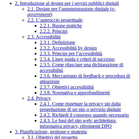
2. Introduzione al design per i servizi pubblici digitali
2.1. Design per l’amministrazione digitale (
e-
government
)
2.2. L’approccio progettuale
2.2.1. Buone pratiche
2.2.2. Principi
2.3. Accessibilità
2.3.1. Definizione
2.3.2. Accessibilità by design
2.3.3. Principi per l’accessibilità
2.3.4. Linee guida e criteri di successo
2.3.5. Come rilasciare una dichiarazione di
accessibilità
2.3.6. Meccanismo di feedback e procedura di
attuazione
2.3.7. Obiettivi accessibilità
2.3.8. Normativa e approfondimenti
2.4. Privacy
2.4.1. Come rispettare la privacy sin dalla
progettazione di un sito o servizio digitale
2.4.2. Richiedi il consenso quando necessario
2.4.3. Le basi del sito web: architettura,
informativa privacy, riferimenti DPO
3. Pianificazione, gestione e strategia
3.1. Obiettivi del progetto