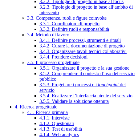
3.2.2. Tipologie di progetto in base al focus
3.2.3. Tipologie di progetto in base all’ambito di
intervento
3.3. Competenze, ruoli e figure coinvolte
3.3.1. Coordinatore di progetto
3.3.2. Definire ruoli e responsabilità
3.4. Metodo di lavoro
3.4.1. Definire processi, strumenti e rituali
3.4.2. Curare la documentazione di progetto
3.4.3. Organizzare tavoli tecnici collaborativi
3.4.4. Prendere decisioni
3.5. Il processo progettuale
3.5.1. Organizzare il progetto e la sua gestione
3.5.2. Comprendere il contesto d’uso del servizio
pubblico
3.5.3. Progettare i processi e i
touchpoint
del
servizio
3.5.4. Realizzare l’interfaccia utente del servizio
3.5.5. Validare la soluzione ottenuta
4. Ricerca progettuale
4.1. Ricerca primaria
4.1.1. Interviste
4.1.2. Questionari
4.1.3. Test di usabilità
4.1.4. Web analytics