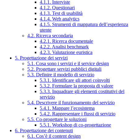
4.1.1. Interviste
4.1.2. Questionari
4.1.3. Test di usabilità
4.1.4. Web analytics
4.1.5. Strumenti di mappatura dell’esperienza
utente
4.2. Ricerca secondaria
4.2.1. Ricerca documentale
4.2.2. Analisi benchmark
4.2.3. Valutazione euristica
5. Progettazione dei servizi
5.1. Cosa sono i servizi e il service design
5.2. Progettare servizi pubblici digitali
5.3. Definire il modello di servizio
5.3.1. Identificare gli attori coinvolti
5.3.2. Formulare la proposta di valore
5.3.3. Inquadrare gli elementi costitutivi del
servizio
5.4. Descrivere il funzionamento del servizio
5.4.1. Mappare l’ecosistema
5.4.2. Rappresentare i flussi di servizio
5.5. Co-progettare le soluzioni
5.5.1. Workshop di co-progettazione
6. Progettazione dei contenuti
6.1. Cos’è il content design