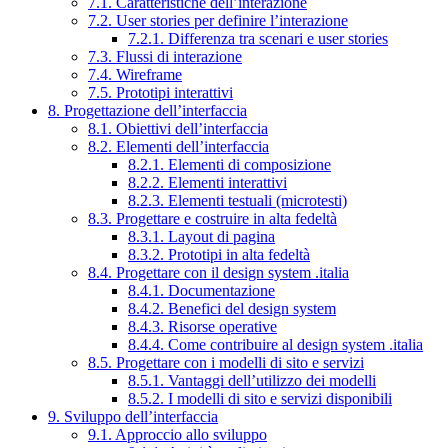
7.1. Caratteristiche dell’interazione
7.2. User stories per definire l’interazione
7.2.1. Differenza tra scenari e user stories
7.3. Flussi di interazione
7.4. Wireframe
7.5. Prototipi interattivi
8. Progettazione dell’interfaccia
8.1. Obiettivi dell’interfaccia
8.2. Elementi dell’interfaccia
8.2.1. Elementi di composizione
8.2.2. Elementi interattivi
8.2.3. Elementi testuali (microtesti)
8.3. Progettare e costruire in alta fedeltà
8.3.1. Layout di pagina
8.3.2. Prototipi in alta fedeltà
8.4. Progettare con il design system .italia
8.4.1. Documentazione
8.4.2. Benefici del design system
8.4.3. Risorse operative
8.4.4. Come contribuire al design system .italia
8.5. Progettare con i modelli di sito e servizi
8.5.1. Vantaggi dell’utilizzo dei modelli
8.5.2. I modelli di sito e servizi disponibili
9. Sviluppo dell’interfaccia
9.1. Approccio allo sviluppo