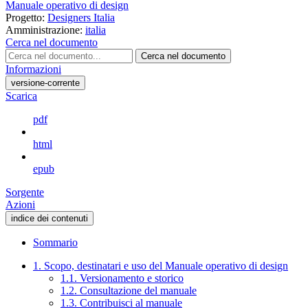
Manuale operativo di design
Progetto:
Designers Italia
Amministrazione:
italia
Cerca nel documento
Cerca nel documento
Informazioni
versione-corrente
Scarica
pdf
html
epub
Sorgente
Azioni
indice dei contenuti
Sommario
1. Scopo, destinatari e uso del Manuale operativo di design
1.1. Versionamento e storico
1.2. Consultazione del manuale
1.3. Contribuisci al manuale