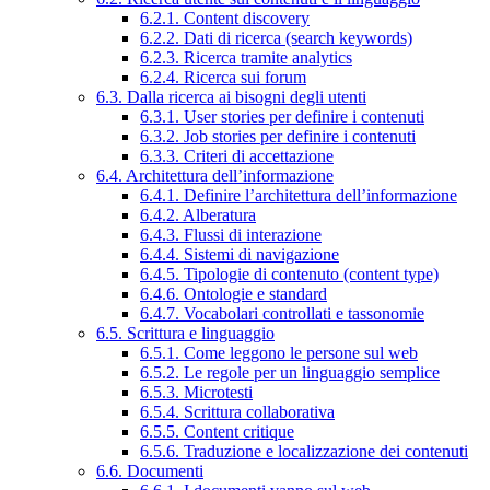
6.2.1. Content discovery
6.2.2. Dati di ricerca (search keywords)
6.2.3. Ricerca tramite analytics
6.2.4. Ricerca sui forum
6.3. Dalla ricerca ai bisogni degli utenti
6.3.1. User stories per definire i contenuti
6.3.2. Job stories per definire i contenuti
6.3.3. Criteri di accettazione
6.4. Architettura dell’informazione
6.4.1. Definire l’architettura dell’informazione
6.4.2. Alberatura
6.4.3. Flussi di interazione
6.4.4. Sistemi di navigazione
6.4.5. Tipologie di contenuto (content type)
6.4.6. Ontologie e standard
6.4.7. Vocabolari controllati e tassonomie
6.5. Scrittura e linguaggio
6.5.1. Come leggono le persone sul web
6.5.2. Le regole per un linguaggio semplice
6.5.3. Microtesti
6.5.4. Scrittura collaborativa
6.5.5. Content critique
6.5.6. Traduzione e localizzazione dei contenuti
6.6. Documenti