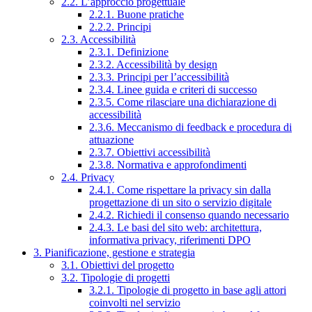
2.2. L’approccio progettuale
2.2.1. Buone pratiche
2.2.2. Principi
2.3. Accessibilità
2.3.1. Definizione
2.3.2. Accessibilità by design
2.3.3. Principi per l’accessibilità
2.3.4. Linee guida e criteri di successo
2.3.5. Come rilasciare una dichiarazione di
accessibilità
2.3.6. Meccanismo di feedback e procedura di
attuazione
2.3.7. Obiettivi accessibilità
2.3.8. Normativa e approfondimenti
2.4. Privacy
2.4.1. Come rispettare la privacy sin dalla
progettazione di un sito o servizio digitale
2.4.2. Richiedi il consenso quando necessario
2.4.3. Le basi del sito web: architettura,
informativa privacy, riferimenti DPO
3. Pianificazione, gestione e strategia
3.1. Obiettivi del progetto
3.2. Tipologie di progetti
3.2.1. Tipologie di progetto in base agli attori
coinvolti nel servizio