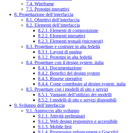
7.4. Wireframe
7.5. Prototipi interattivi
8. Progettazione dell’interfaccia
8.1. Obiettivi dell’interfaccia
8.2. Elementi dell’interfaccia
8.2.1. Elementi di composizione
8.2.2. Elementi interattivi
8.2.3. Elementi testuali (microtesti)
8.3. Progettare e costruire in alta fedeltà
8.3.1. Layout di pagina
8.3.2. Prototipi in alta fedeltà
8.4. Progettare con il design system .italia
8.4.1. Documentazione
8.4.2. Benefici del design system
8.4.3. Risorse operative
8.4.4. Come contribuire al design system .italia
8.5. Progettare con i modelli di sito e servizi
8.5.1. Vantaggi dell’utilizzo dei modelli
8.5.2. I modelli di sito e servizi disponibili
9. Sviluppo dell’interfaccia
9.1. Approccio allo sviluppo
9.1.1. Attività preliminari
9.1.2. Web design responsivo e accessibile
9.1.3. Mobile first
9.1.4. Progressive enhancement e Graceful