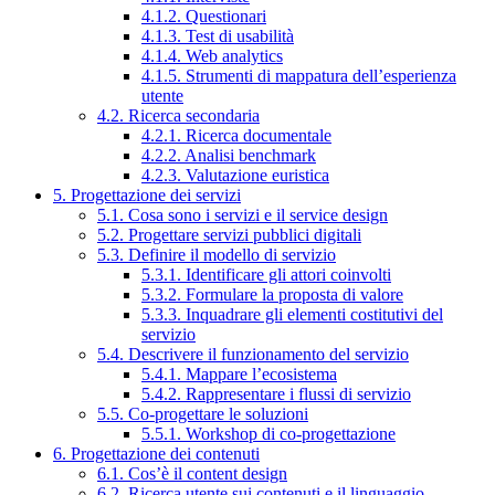
4.1.2. Questionari
4.1.3. Test di usabilità
4.1.4. Web analytics
4.1.5. Strumenti di mappatura dell’esperienza
utente
4.2. Ricerca secondaria
4.2.1. Ricerca documentale
4.2.2. Analisi benchmark
4.2.3. Valutazione euristica
5. Progettazione dei servizi
5.1. Cosa sono i servizi e il service design
5.2. Progettare servizi pubblici digitali
5.3. Definire il modello di servizio
5.3.1. Identificare gli attori coinvolti
5.3.2. Formulare la proposta di valore
5.3.3. Inquadrare gli elementi costitutivi del
servizio
5.4. Descrivere il funzionamento del servizio
5.4.1. Mappare l’ecosistema
5.4.2. Rappresentare i flussi di servizio
5.5. Co-progettare le soluzioni
5.5.1. Workshop di co-progettazione
6. Progettazione dei contenuti
6.1. Cos’è il content design
6.2. Ricerca utente sui contenuti e il linguaggio