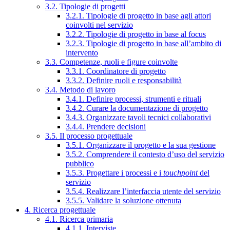
3.2. Tipologie di progetti
3.2.1. Tipologie di progetto in base agli attori
coinvolti nel servizio
3.2.2. Tipologie di progetto in base al focus
3.2.3. Tipologie di progetto in base all’ambito di
intervento
3.3. Competenze, ruoli e figure coinvolte
3.3.1. Coordinatore di progetto
3.3.2. Definire ruoli e responsabilità
3.4. Metodo di lavoro
3.4.1. Definire processi, strumenti e rituali
3.4.2. Curare la documentazione di progetto
3.4.3. Organizzare tavoli tecnici collaborativi
3.4.4. Prendere decisioni
3.5. Il processo progettuale
3.5.1. Organizzare il progetto e la sua gestione
3.5.2. Comprendere il contesto d’uso del servizio
pubblico
3.5.3. Progettare i processi e i
touchpoint
del
servizio
3.5.4. Realizzare l’interfaccia utente del servizio
3.5.5. Validare la soluzione ottenuta
4. Ricerca progettuale
4.1. Ricerca primaria
4.1.1. Interviste