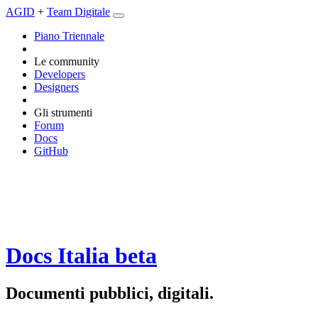
AGID
+
Team Digitale
Piano Triennale
Le community
Developers
Designers
Gli strumenti
Forum
Docs
GitHub
Docs Italia
beta
Documenti pubblici, digitali.