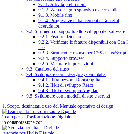
9.1.1. Attività preliminari
9.1.2. Web design responsivo e accessibile
9.1.3. Mobile first
9.1.4. Progressive enhancement e Graceful
degradation
9.2. Strumenti di supporto allo sviluppo del software
9.2.1. Feature detection
9.2.2. Verificare le feature disponibili con Can I
use
9.2.3. Strumenti e risorse per CSS e JavaScript
9.2.4. Supporto browser
9.2.5. Misurare le prestazioni
9.3. Catalogo del riuso
9.4. Sviluppare con il design system .italia
9.4.1. Il framework Bootstrap Italia
9.4.2. Il kit di sviluppo React
9.4.3. Il kit di sviluppo Angular
9.5. Sviluppare con i modelli di sito e servizi
1. Scopo, destinatari e uso del Manuale operativo di design
Team per la Trasformazione Digitale
in collaborazione con
Agenzia per l'Italia Digitale