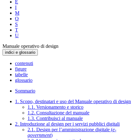
E
I
M
O
S
T
U
Manuale operativo di design
indici e glossario
contenuti
figure
tabelle
glossario
Sommario
1. Scopo, destinatari e uso del Manuale operativo di design
1.1. Versionamento e storico
1.2. Consultazione del manuale
1.3. Contribuisci al manuale
2. Introduzione al design per i servizi pubblici digitali
2.1. Design per l’amministrazione digitale (
e-
government
)