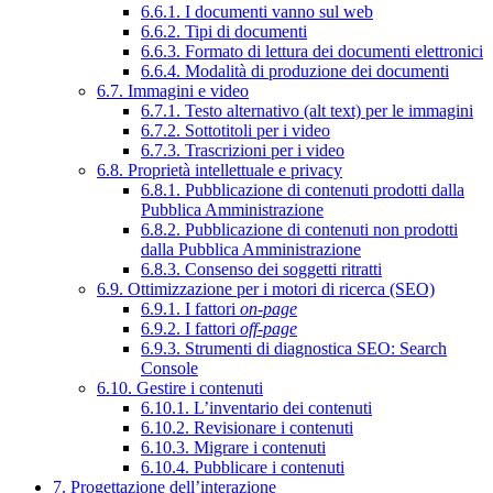
6.6.1. I documenti vanno sul web
6.6.2. Tipi di documenti
6.6.3. Formato di lettura dei documenti elettronici
6.6.4. Modalità di produzione dei documenti
6.7. Immagini e video
6.7.1. Testo alternativo (alt text) per le immagini
6.7.2. Sottotitoli per i video
6.7.3. Trascrizioni per i video
6.8. Proprietà intellettuale e privacy
6.8.1. Pubblicazione di contenuti prodotti dalla
Pubblica Amministrazione
6.8.2. Pubblicazione di contenuti non prodotti
dalla Pubblica Amministrazione
6.8.3. Consenso dei soggetti ritratti
6.9. Ottimizzazione per i motori di ricerca (SEO)
6.9.1. I fattori
on-page
6.9.2. I fattori
off-page
6.9.3. Strumenti di diagnostica SEO: Search
Console
6.10. Gestire i contenuti
6.10.1. L’inventario dei contenuti
6.10.2. Revisionare i contenuti
6.10.3. Migrare i contenuti
6.10.4. Pubblicare i contenuti
7. Progettazione dell’interazione