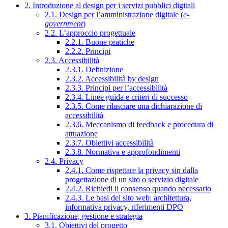
2. Introduzione al design per i servizi pubblici digitali
2.1. Design per l’amministrazione digitale (
e-
government
)
2.2. L’approccio progettuale
2.2.1. Buone pratiche
2.2.2. Principi
2.3. Accessibilità
2.3.1. Definizione
2.3.2. Accessibilità by design
2.3.3. Principi per l’accessibilità
2.3.4. Linee guida e criteri di successo
2.3.5. Come rilasciare una dichiarazione di
accessibilità
2.3.6. Meccanismo di feedback e procedura di
attuazione
2.3.7. Obiettivi accessibilità
2.3.8. Normativa e approfondimenti
2.4. Privacy
2.4.1. Come rispettare la privacy sin dalla
progettazione di un sito o servizio digitale
2.4.2. Richiedi il consenso quando necessario
2.4.3. Le basi del sito web: architettura,
informativa privacy, riferimenti DPO
3. Pianificazione, gestione e strategia
3.1. Obiettivi del progetto