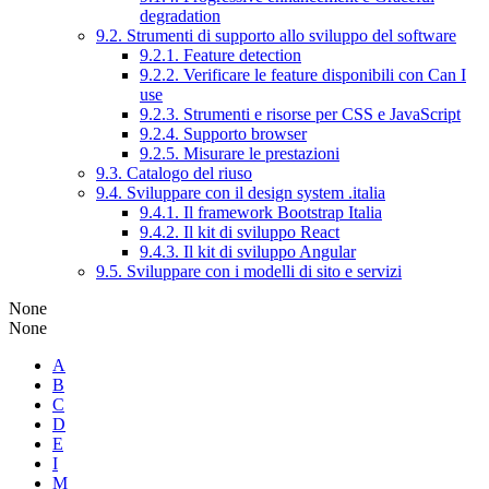
degradation
9.2. Strumenti di supporto allo sviluppo del software
9.2.1. Feature detection
9.2.2. Verificare le feature disponibili con Can I
use
9.2.3. Strumenti e risorse per CSS e JavaScript
9.2.4. Supporto browser
9.2.5. Misurare le prestazioni
9.3. Catalogo del riuso
9.4. Sviluppare con il design system .italia
9.4.1. Il framework Bootstrap Italia
9.4.2. Il kit di sviluppo React
9.4.3. Il kit di sviluppo Angular
9.5. Sviluppare con i modelli di sito e servizi
None
None
A
B
C
D
E
I
M