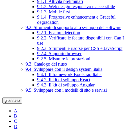
9.1.1. Attività preliminari
9.1.2. Web design responsivo e accessibile
9.1.3. Mobile first
9.1.4. Progressive enhancement e Graceful
degradation
9.2. Strumenti di supporto allo sviluppo del software
9.2.1. Feature detection
9.2.2. Verificare le feature disponibili con Can I
use
9.2.3. Strumenti e risorse per CSS e JavaScript
9.2.4. Supporto browser
9.2.5. Misurare le prestazioni
9.3. Catalogo del riuso
9.4. Sviluppare con il design system .italia
9.4.1. Il framework Bootstrap Italia
9.4.2. Il kit di sviluppo React
9.4.3. Il kit di sviluppo Angular
9.5. Sviluppare con i modelli di sito e servizi
glossario
A
B
C
D