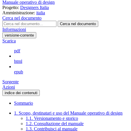
Manuale operativo di design
Progetto:
Designers Italia
Amministrazione:
italia
Cerca nel documento
Cerca nel documento
Informazioni
versione-corrente
Scarica
pdf
html
epub
Sorgente
Azioni
indice dei contenuti
Sommario
1. Scopo, destinatari e uso del Manuale operativo di design
1.1. Versionamento e storico
1.2. Consultazione del manuale
1.3. Contribuisci al manuale