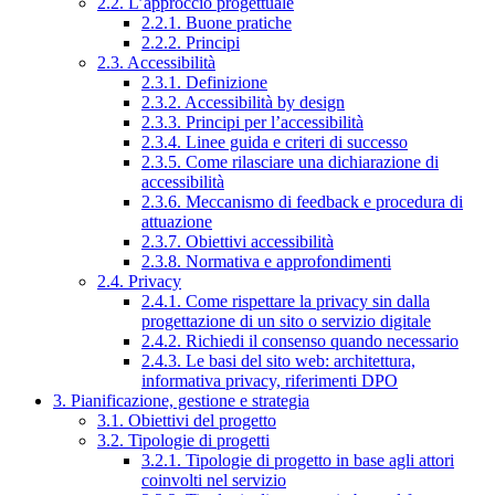
2.2. L’approccio progettuale
2.2.1. Buone pratiche
2.2.2. Principi
2.3. Accessibilità
2.3.1. Definizione
2.3.2. Accessibilità by design
2.3.3. Principi per l’accessibilità
2.3.4. Linee guida e criteri di successo
2.3.5. Come rilasciare una dichiarazione di
accessibilità
2.3.6. Meccanismo di feedback e procedura di
attuazione
2.3.7. Obiettivi accessibilità
2.3.8. Normativa e approfondimenti
2.4. Privacy
2.4.1. Come rispettare la privacy sin dalla
progettazione di un sito o servizio digitale
2.4.2. Richiedi il consenso quando necessario
2.4.3. Le basi del sito web: architettura,
informativa privacy, riferimenti DPO
3. Pianificazione, gestione e strategia
3.1. Obiettivi del progetto
3.2. Tipologie di progetti
3.2.1. Tipologie di progetto in base agli attori
coinvolti nel servizio