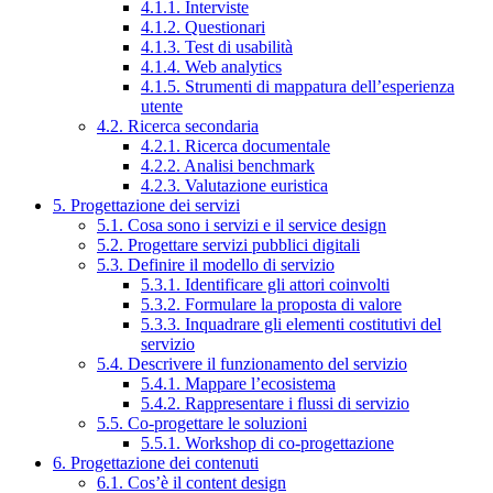
4.1.1. Interviste
4.1.2. Questionari
4.1.3. Test di usabilità
4.1.4. Web analytics
4.1.5. Strumenti di mappatura dell’esperienza
utente
4.2. Ricerca secondaria
4.2.1. Ricerca documentale
4.2.2. Analisi benchmark
4.2.3. Valutazione euristica
5. Progettazione dei servizi
5.1. Cosa sono i servizi e il service design
5.2. Progettare servizi pubblici digitali
5.3. Definire il modello di servizio
5.3.1. Identificare gli attori coinvolti
5.3.2. Formulare la proposta di valore
5.3.3. Inquadrare gli elementi costitutivi del
servizio
5.4. Descrivere il funzionamento del servizio
5.4.1. Mappare l’ecosistema
5.4.2. Rappresentare i flussi di servizio
5.5. Co-progettare le soluzioni
5.5.1. Workshop di co-progettazione
6. Progettazione dei contenuti
6.1. Cos’è il content design