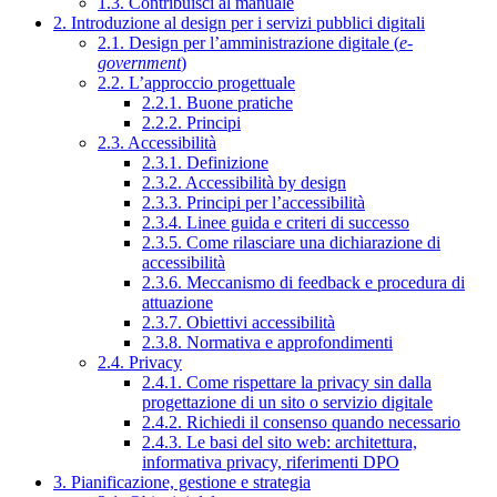
1.3. Contribuisci al manuale
2. Introduzione al design per i servizi pubblici digitali
2.1. Design per l’amministrazione digitale (
e-
government
)
2.2. L’approccio progettuale
2.2.1. Buone pratiche
2.2.2. Principi
2.3. Accessibilità
2.3.1. Definizione
2.3.2. Accessibilità by design
2.3.3. Principi per l’accessibilità
2.3.4. Linee guida e criteri di successo
2.3.5. Come rilasciare una dichiarazione di
accessibilità
2.3.6. Meccanismo di feedback e procedura di
attuazione
2.3.7. Obiettivi accessibilità
2.3.8. Normativa e approfondimenti
2.4. Privacy
2.4.1. Come rispettare la privacy sin dalla
progettazione di un sito o servizio digitale
2.4.2. Richiedi il consenso quando necessario
2.4.3. Le basi del sito web: architettura,
informativa privacy, riferimenti DPO
3. Pianificazione, gestione e strategia