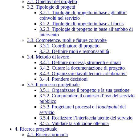
3.1. Obiettivi del progetto
3.2. Tipologie di progetti
3.2.1. Tipologie di progetto in base agli attori
coinvolti nel servizio
3.2.2. Tipologie di progetto in base al focus
3.2.3. Tipologie di progetto in base all’ambito di
intervento
3.3. Competenze, ruoli e figure coinvolte
3.3.1. Coordinatore di progetto
3.3.2. Definire ruoli e responsabilità
3.4. Metodo di lavoro
3.4.1. Definire processi, strumenti e rituali
3.4.2. Curare la documentazione di progetto
3.4.3. Organizzare tavoli tecnici collaborativi
3.4.4. Prendere decisioni
3.5. Il processo progettuale
3.5.1. Organizzare il progetto e la sua gestione
3.5.2. Comprendere il contesto d’uso del servizio
pubblico
3.5.3. Progettare i processi e i
touchpoint
del
servizio
3.5.4. Realizzare l’interfaccia utente del servizio
3.5.5. Validare la soluzione ottenuta
4. Ricerca progettuale
4.1. Ricerca primaria