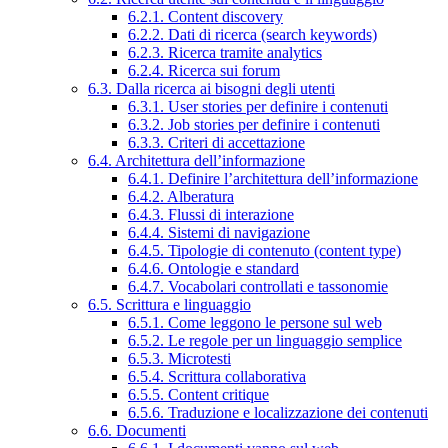
6.2.1. Content discovery
6.2.2. Dati di ricerca (search keywords)
6.2.3. Ricerca tramite analytics
6.2.4. Ricerca sui forum
6.3. Dalla ricerca ai bisogni degli utenti
6.3.1. User stories per definire i contenuti
6.3.2. Job stories per definire i contenuti
6.3.3. Criteri di accettazione
6.4. Architettura dell’informazione
6.4.1. Definire l’architettura dell’informazione
6.4.2. Alberatura
6.4.3. Flussi di interazione
6.4.4. Sistemi di navigazione
6.4.5. Tipologie di contenuto (content type)
6.4.6. Ontologie e standard
6.4.7. Vocabolari controllati e tassonomie
6.5. Scrittura e linguaggio
6.5.1. Come leggono le persone sul web
6.5.2. Le regole per un linguaggio semplice
6.5.3. Microtesti
6.5.4. Scrittura collaborativa
6.5.5. Content critique
6.5.6. Traduzione e localizzazione dei contenuti
6.6. Documenti