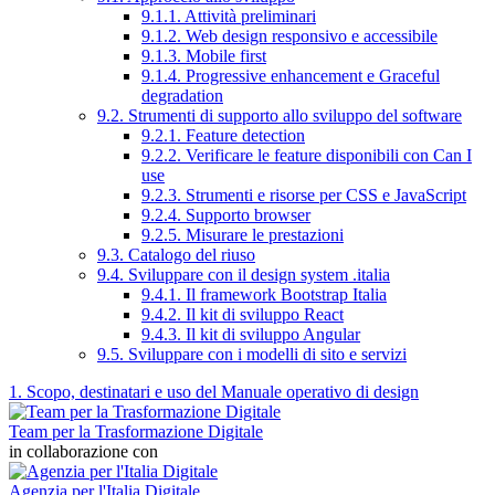
9.1.1. Attività preliminari
9.1.2. Web design responsivo e accessibile
9.1.3. Mobile first
9.1.4. Progressive enhancement e Graceful
degradation
9.2. Strumenti di supporto allo sviluppo del software
9.2.1. Feature detection
9.2.2. Verificare le feature disponibili con Can I
use
9.2.3. Strumenti e risorse per CSS e JavaScript
9.2.4. Supporto browser
9.2.5. Misurare le prestazioni
9.3. Catalogo del riuso
9.4. Sviluppare con il design system .italia
9.4.1. Il framework Bootstrap Italia
9.4.2. Il kit di sviluppo React
9.4.3. Il kit di sviluppo Angular
9.5. Sviluppare con i modelli di sito e servizi
1. Scopo, destinatari e uso del Manuale operativo di design
Team per la Trasformazione Digitale
in collaborazione con
Agenzia per l'Italia Digitale