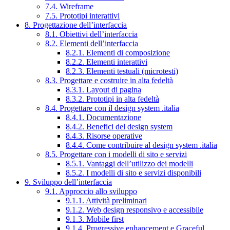
7.4. Wireframe
7.5. Prototipi interattivi
8. Progettazione dell’interfaccia
8.1. Obiettivi dell’interfaccia
8.2. Elementi dell’interfaccia
8.2.1. Elementi di composizione
8.2.2. Elementi interattivi
8.2.3. Elementi testuali (microtesti)
8.3. Progettare e costruire in alta fedeltà
8.3.1. Layout di pagina
8.3.2. Prototipi in alta fedeltà
8.4. Progettare con il design system .italia
8.4.1. Documentazione
8.4.2. Benefici del design system
8.4.3. Risorse operative
8.4.4. Come contribuire al design system .italia
8.5. Progettare con i modelli di sito e servizi
8.5.1. Vantaggi dell’utilizzo dei modelli
8.5.2. I modelli di sito e servizi disponibili
9. Sviluppo dell’interfaccia
9.1. Approccio allo sviluppo
9.1.1. Attività preliminari
9.1.2. Web design responsivo e accessibile
9.1.3. Mobile first
9.1.4. Progressive enhancement e Graceful