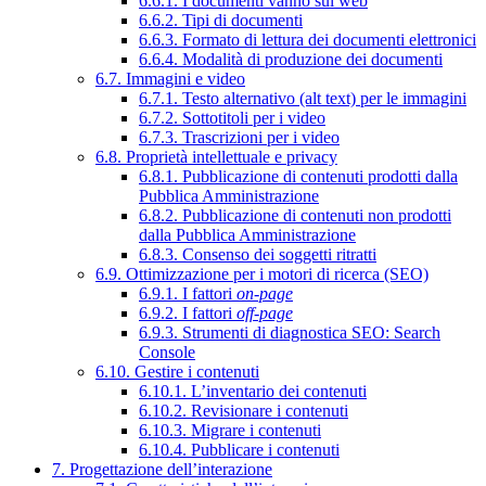
6.6.1. I documenti vanno sul web
6.6.2. Tipi di documenti
6.6.3. Formato di lettura dei documenti elettronici
6.6.4. Modalità di produzione dei documenti
6.7. Immagini e video
6.7.1. Testo alternativo (alt text) per le immagini
6.7.2. Sottotitoli per i video
6.7.3. Trascrizioni per i video
6.8. Proprietà intellettuale e privacy
6.8.1. Pubblicazione di contenuti prodotti dalla
Pubblica Amministrazione
6.8.2. Pubblicazione di contenuti non prodotti
dalla Pubblica Amministrazione
6.8.3. Consenso dei soggetti ritratti
6.9. Ottimizzazione per i motori di ricerca (SEO)
6.9.1. I fattori
on-page
6.9.2. I fattori
off-page
6.9.3. Strumenti di diagnostica SEO: Search
Console
6.10. Gestire i contenuti
6.10.1. L’inventario dei contenuti
6.10.2. Revisionare i contenuti
6.10.3. Migrare i contenuti
6.10.4. Pubblicare i contenuti
7. Progettazione dell’interazione