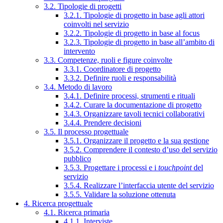
3.2. Tipologie di progetti
3.2.1. Tipologie di progetto in base agli attori
coinvolti nel servizio
3.2.2. Tipologie di progetto in base al focus
3.2.3. Tipologie di progetto in base all’ambito di
intervento
3.3. Competenze, ruoli e figure coinvolte
3.3.1. Coordinatore di progetto
3.3.2. Definire ruoli e responsabilità
3.4. Metodo di lavoro
3.4.1. Definire processi, strumenti e rituali
3.4.2. Curare la documentazione di progetto
3.4.3. Organizzare tavoli tecnici collaborativi
3.4.4. Prendere decisioni
3.5. Il processo progettuale
3.5.1. Organizzare il progetto e la sua gestione
3.5.2. Comprendere il contesto d’uso del servizio
pubblico
3.5.3. Progettare i processi e i
touchpoint
del
servizio
3.5.4. Realizzare l’interfaccia utente del servizio
3.5.5. Validare la soluzione ottenuta
4. Ricerca progettuale
4.1. Ricerca primaria
4.1.1. Interviste