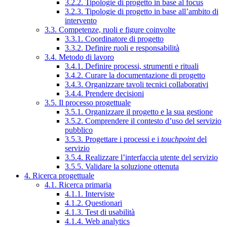
3.2.2. Tipologie di progetto in base al focus
3.2.3. Tipologie di progetto in base all’ambito di
intervento
3.3. Competenze, ruoli e figure coinvolte
3.3.1. Coordinatore di progetto
3.3.2. Definire ruoli e responsabilità
3.4. Metodo di lavoro
3.4.1. Definire processi, strumenti e rituali
3.4.2. Curare la documentazione di progetto
3.4.3. Organizzare tavoli tecnici collaborativi
3.4.4. Prendere decisioni
3.5. Il processo progettuale
3.5.1. Organizzare il progetto e la sua gestione
3.5.2. Comprendere il contesto d’uso del servizio
pubblico
3.5.3. Progettare i processi e i
touchpoint
del
servizio
3.5.4. Realizzare l’interfaccia utente del servizio
3.5.5. Validare la soluzione ottenuta
4. Ricerca progettuale
4.1. Ricerca primaria
4.1.1. Interviste
4.1.2. Questionari
4.1.3. Test di usabilità
4.1.4. Web analytics