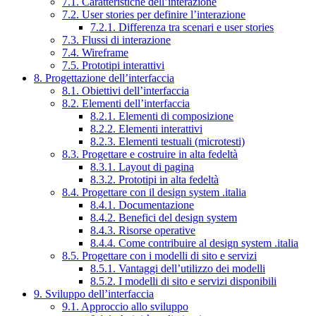
7.1. Caratteristiche dell’interazione
7.2. User stories per definire l’interazione
7.2.1. Differenza tra scenari e user stories
7.3. Flussi di interazione
7.4. Wireframe
7.5. Prototipi interattivi
8. Progettazione dell’interfaccia
8.1. Obiettivi dell’interfaccia
8.2. Elementi dell’interfaccia
8.2.1. Elementi di composizione
8.2.2. Elementi interattivi
8.2.3. Elementi testuali (microtesti)
8.3. Progettare e costruire in alta fedeltà
8.3.1. Layout di pagina
8.3.2. Prototipi in alta fedeltà
8.4. Progettare con il design system .italia
8.4.1. Documentazione
8.4.2. Benefici del design system
8.4.3. Risorse operative
8.4.4. Come contribuire al design system .italia
8.5. Progettare con i modelli di sito e servizi
8.5.1. Vantaggi dell’utilizzo dei modelli
8.5.2. I modelli di sito e servizi disponibili
9. Sviluppo dell’interfaccia
9.1. Approccio allo sviluppo