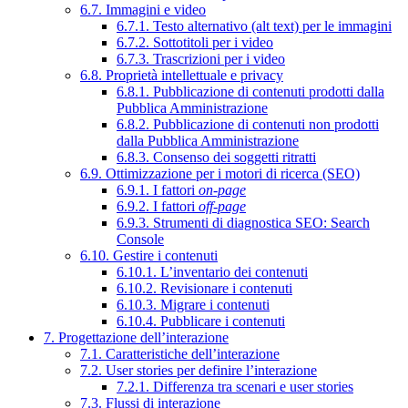
6.7. Immagini e video
6.7.1. Testo alternativo (alt text) per le immagini
6.7.2. Sottotitoli per i video
6.7.3. Trascrizioni per i video
6.8. Proprietà intellettuale e privacy
6.8.1. Pubblicazione di contenuti prodotti dalla
Pubblica Amministrazione
6.8.2. Pubblicazione di contenuti non prodotti
dalla Pubblica Amministrazione
6.8.3. Consenso dei soggetti ritratti
6.9. Ottimizzazione per i motori di ricerca (SEO)
6.9.1. I fattori
on-page
6.9.2. I fattori
off-page
6.9.3. Strumenti di diagnostica SEO: Search
Console
6.10. Gestire i contenuti
6.10.1. L’inventario dei contenuti
6.10.2. Revisionare i contenuti
6.10.3. Migrare i contenuti
6.10.4. Pubblicare i contenuti
7. Progettazione dell’interazione
7.1. Caratteristiche dell’interazione
7.2. User stories per definire l’interazione
7.2.1. Differenza tra scenari e user stories
7.3. Flussi di interazione