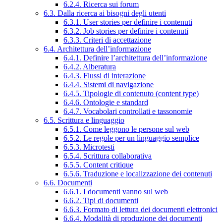
6.2.4. Ricerca sui forum
6.3. Dalla ricerca ai bisogni degli utenti
6.3.1. User stories per definire i contenuti
6.3.2. Job stories per definire i contenuti
6.3.3. Criteri di accettazione
6.4. Architettura dell’informazione
6.4.1. Definire l’architettura dell’informazione
6.4.2. Alberatura
6.4.3. Flussi di interazione
6.4.4. Sistemi di navigazione
6.4.5. Tipologie di contenuto (content type)
6.4.6. Ontologie e standard
6.4.7. Vocabolari controllati e tassonomie
6.5. Scrittura e linguaggio
6.5.1. Come leggono le persone sul web
6.5.2. Le regole per un linguaggio semplice
6.5.3. Microtesti
6.5.4. Scrittura collaborativa
6.5.5. Content critique
6.5.6. Traduzione e localizzazione dei contenuti
6.6. Documenti
6.6.1. I documenti vanno sul web
6.6.2. Tipi di documenti
6.6.3. Formato di lettura dei documenti elettronici
6.6.4. Modalità di produzione dei documenti