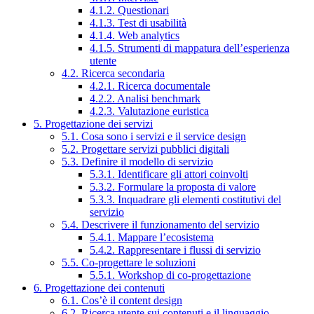
4.1.2. Questionari
4.1.3. Test di usabilità
4.1.4. Web analytics
4.1.5. Strumenti di mappatura dell’esperienza
utente
4.2. Ricerca secondaria
4.2.1. Ricerca documentale
4.2.2. Analisi benchmark
4.2.3. Valutazione euristica
5. Progettazione dei servizi
5.1. Cosa sono i servizi e il service design
5.2. Progettare servizi pubblici digitali
5.3. Definire il modello di servizio
5.3.1. Identificare gli attori coinvolti
5.3.2. Formulare la proposta di valore
5.3.3. Inquadrare gli elementi costitutivi del
servizio
5.4. Descrivere il funzionamento del servizio
5.4.1. Mappare l’ecosistema
5.4.2. Rappresentare i flussi di servizio
5.5. Co-progettare le soluzioni
5.5.1. Workshop di co-progettazione
6. Progettazione dei contenuti
6.1. Cos’è il content design
6.2. Ricerca utente sui contenuti e il linguaggio