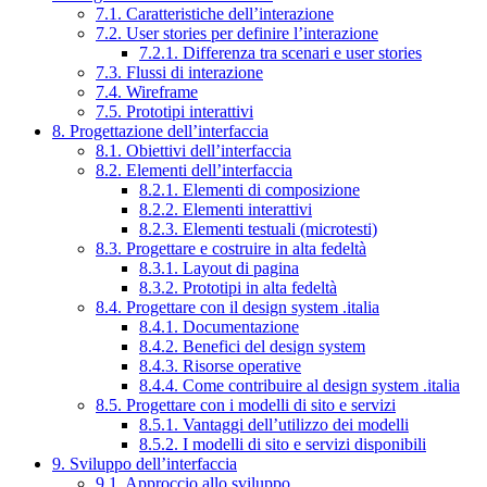
7.1. Caratteristiche dell’interazione
7.2. User stories per definire l’interazione
7.2.1. Differenza tra scenari e user stories
7.3. Flussi di interazione
7.4. Wireframe
7.5. Prototipi interattivi
8. Progettazione dell’interfaccia
8.1. Obiettivi dell’interfaccia
8.2. Elementi dell’interfaccia
8.2.1. Elementi di composizione
8.2.2. Elementi interattivi
8.2.3. Elementi testuali (microtesti)
8.3. Progettare e costruire in alta fedeltà
8.3.1. Layout di pagina
8.3.2. Prototipi in alta fedeltà
8.4. Progettare con il design system .italia
8.4.1. Documentazione
8.4.2. Benefici del design system
8.4.3. Risorse operative
8.4.4. Come contribuire al design system .italia
8.5. Progettare con i modelli di sito e servizi
8.5.1. Vantaggi dell’utilizzo dei modelli
8.5.2. I modelli di sito e servizi disponibili
9. Sviluppo dell’interfaccia
9.1. Approccio allo sviluppo