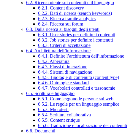
6.2. Ricerca utente sui contenuti e il linguaggio
6.2.1. Content discovery
6.2.2. Dati di ricerca (search keywords)
6.2.3. Ricerca tramite analytics
6.2.4. Ricerca sui forum
6.3. Dalla ricerca ai bisogni degli utenti
6.3.1. User stories per definire i contenuti
6.3.2. Job stories per definire i contenuti
6.3.3. Criteri di accettazione
6.4. Architettura dell’informazione
6.4.1. Definire l’architettura dell’informazione
6.4.2. Alberatura
6.4.3. Flussi di interazione
6.4.4. Sistemi di navigazione
6.4.5. Tipologie di contenuto (content type)
6.4.6. Ontologie e standard
6.4.7. Vocabolari controllati e tassonomie
6.5. Scrittura e linguaggio
6.5.1. Come leggono le persone sul web
6.5.2. Le regole per un linguaggio semplice
6.5.3. Microtesti
6.5.4. Scrittura collaborativa
6.5.5. Content critique
6.5.6. Traduzione e localizzazione dei contenuti
6.6. Documenti