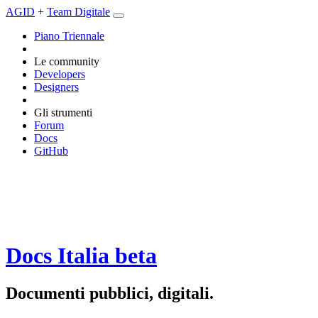
AGID
+
Team Digitale
Piano Triennale
Le community
Developers
Designers
Gli strumenti
Forum
Docs
GitHub
Docs Italia
beta
Documenti pubblici, digitali.