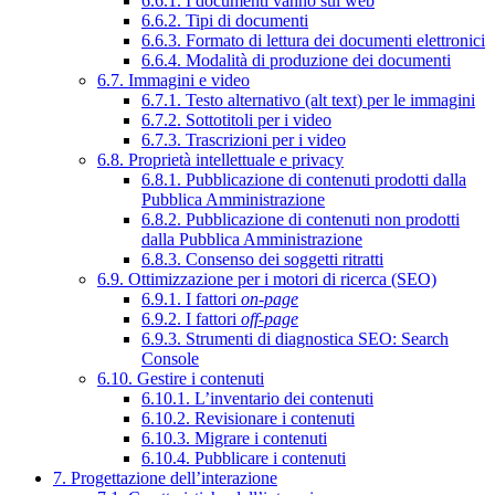
6.6.1. I documenti vanno sul web
6.6.2. Tipi di documenti
6.6.3. Formato di lettura dei documenti elettronici
6.6.4. Modalità di produzione dei documenti
6.7. Immagini e video
6.7.1. Testo alternativo (alt text) per le immagini
6.7.2. Sottotitoli per i video
6.7.3. Trascrizioni per i video
6.8. Proprietà intellettuale e privacy
6.8.1. Pubblicazione di contenuti prodotti dalla
Pubblica Amministrazione
6.8.2. Pubblicazione di contenuti non prodotti
dalla Pubblica Amministrazione
6.8.3. Consenso dei soggetti ritratti
6.9. Ottimizzazione per i motori di ricerca (SEO)
6.9.1. I fattori
on-page
6.9.2. I fattori
off-page
6.9.3. Strumenti di diagnostica SEO: Search
Console
6.10. Gestire i contenuti
6.10.1. L’inventario dei contenuti
6.10.2. Revisionare i contenuti
6.10.3. Migrare i contenuti
6.10.4. Pubblicare i contenuti
7. Progettazione dell’interazione