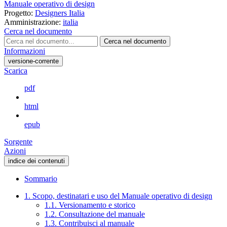
Manuale operativo di design
Progetto:
Designers Italia
Amministrazione:
italia
Cerca nel documento
Cerca nel documento
Informazioni
versione-corrente
Scarica
pdf
html
epub
Sorgente
Azioni
indice dei contenuti
Sommario
1. Scopo, destinatari e uso del Manuale operativo di design
1.1. Versionamento e storico
1.2. Consultazione del manuale
1.3. Contribuisci al manuale