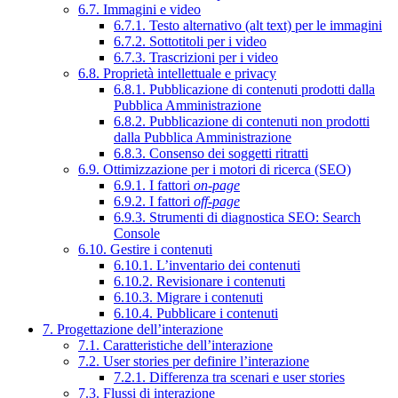
6.7. Immagini e video
6.7.1. Testo alternativo (alt text) per le immagini
6.7.2. Sottotitoli per i video
6.7.3. Trascrizioni per i video
6.8. Proprietà intellettuale e privacy
6.8.1. Pubblicazione di contenuti prodotti dalla
Pubblica Amministrazione
6.8.2. Pubblicazione di contenuti non prodotti
dalla Pubblica Amministrazione
6.8.3. Consenso dei soggetti ritratti
6.9. Ottimizzazione per i motori di ricerca (SEO)
6.9.1. I fattori
on-page
6.9.2. I fattori
off-page
6.9.3. Strumenti di diagnostica SEO: Search
Console
6.10. Gestire i contenuti
6.10.1. L’inventario dei contenuti
6.10.2. Revisionare i contenuti
6.10.3. Migrare i contenuti
6.10.4. Pubblicare i contenuti
7. Progettazione dell’interazione
7.1. Caratteristiche dell’interazione
7.2. User stories per definire l’interazione
7.2.1. Differenza tra scenari e user stories
7.3. Flussi di interazione