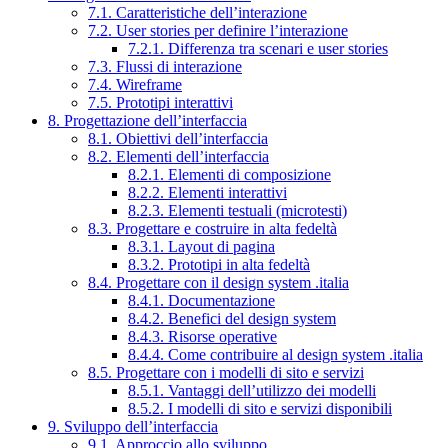
7.1. Caratteristiche dell’interazione
7.2. User stories per definire l’interazione
7.2.1. Differenza tra scenari e user stories
7.3. Flussi di interazione
7.4. Wireframe
7.5. Prototipi interattivi
8. Progettazione dell’interfaccia
8.1. Obiettivi dell’interfaccia
8.2. Elementi dell’interfaccia
8.2.1. Elementi di composizione
8.2.2. Elementi interattivi
8.2.3. Elementi testuali (microtesti)
8.3. Progettare e costruire in alta fedeltà
8.3.1. Layout di pagina
8.3.2. Prototipi in alta fedeltà
8.4. Progettare con il design system .italia
8.4.1. Documentazione
8.4.2. Benefici del design system
8.4.3. Risorse operative
8.4.4. Come contribuire al design system .italia
8.5. Progettare con i modelli di sito e servizi
8.5.1. Vantaggi dell’utilizzo dei modelli
8.5.2. I modelli di sito e servizi disponibili
9. Sviluppo dell’interfaccia
9.1. Approccio allo sviluppo