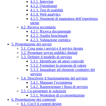
4.1.1. Interviste
4.1.2. Questionari
4.1.3. Test di usabilità
4.1.4. Web analytics
4.1.5. Strumenti di mappatura dell’esperienza
utente
4.2. Ricerca secondaria
4.2.1. Ricerca documentale
4.2.2. Analisi benchmark
4.2.3. Valutazione euristica
5. Progettazione dei servizi
5.1. Cosa sono i servizi e il service design
5.2. Progettare servizi pubblici digitali
5.3. Definire il modello di servizio
5.3.1. Identificare gli attori coinvolti
5.3.2. Formulare la proposta di valore
5.3.3. Inquadrare gli elementi costitutivi del
servizio
5.4. Descrivere il funzionamento del servizio
5.4.1. Mappare l’ecosistema
5.4.2. Rappresentare i flussi di servizio
5.5. Co-progettare le soluzioni
5.5.1. Workshop di co-progettazione
6. Progettazione dei contenuti
6.1. Cos’è il content design