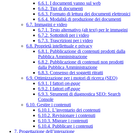
6.6.1. I documenti vanno sul web
6.6.2. Tipi di documenti
6.6.3. Formato di lettura dei documenti elettronici
6.6.4. Modalità di produzione dei documenti
6.7. Immagini e video
6.7.1. Testo alternativo (alt text) per le immagini
6.7.2. Sottotitoli per i video
6.7.3. Trascrizioni per i video
6.8. Proprietà intellettuale e privacy
6.8.1. Pubblicazione di contenuti prodotti dalla
Pubblica Amministrazione
6.8.2. Pubblicazione di contenuti non prodotti
dalla Pubblica Amministrazione
6.8.3. Consenso dei soggetti ritratti
6.9. Ottimizzazione per i motori di ricerca (SEO)
6.9.1. I fattori
on-page
6.9.2. I fattori
off-page
6.9.3. Strumenti di diagnostica SEO: Search
Console
6.10. Gestire i contenuti
6.10.1. L’inventario dei contenuti
6.10.2. Revisionare i contenuti
6.10.3. Migrare i contenuti
6.10.4. Pubblicare i contenuti
7. Progettazione dell’interazione