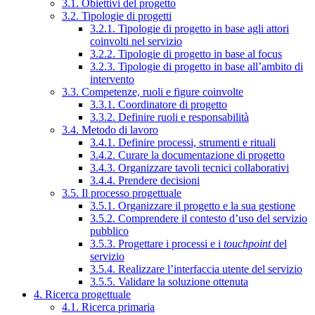
3.1. Obiettivi del progetto
3.2. Tipologie di progetti
3.2.1. Tipologie di progetto in base agli attori
coinvolti nel servizio
3.2.2. Tipologie di progetto in base al focus
3.2.3. Tipologie di progetto in base all’ambito di
intervento
3.3. Competenze, ruoli e figure coinvolte
3.3.1. Coordinatore di progetto
3.3.2. Definire ruoli e responsabilità
3.4. Metodo di lavoro
3.4.1. Definire processi, strumenti e rituali
3.4.2. Curare la documentazione di progetto
3.4.3. Organizzare tavoli tecnici collaborativi
3.4.4. Prendere decisioni
3.5. Il processo progettuale
3.5.1. Organizzare il progetto e la sua gestione
3.5.2. Comprendere il contesto d’uso del servizio
pubblico
3.5.3. Progettare i processi e i
touchpoint
del
servizio
3.5.4. Realizzare l’interfaccia utente del servizio
3.5.5. Validare la soluzione ottenuta
4. Ricerca progettuale
4.1. Ricerca primaria