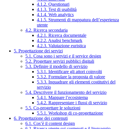
4.1.2. Questionari
4.1.3. Test di usabilità
4.1.4. Web analytics
4.1.5. Strumenti di mappatura dell’esperienza
utente
4.2. Ricerca secondaria
4.2.1. Ricerca documentale
4.2.2. Analisi benchmark
4.2.3. Valutazione euristica
5. Progettazione dei servizi
5.1. Cosa sono i servizi e il service design
5.2. Progettare servizi pubblici digitali
5.3. Definire il modello di servizio
5.3.1. Identificare gli attori coinvolti
5.3.2. Formulare la proposta di valore
5.3.3. Inquadrare gli elementi costitutivi del
servizio
5.4. Descrivere il funzionamento del servizio
5.4.1. Mappare l’ecosistema
5.4.2. Rappresentare i flussi di servizio
5.5. Co-progettare le soluzioni
5.5.1. Workshop di co-progettazione
6. Progettazione dei contenuti
6.1. Cos’è il content design
6.2. Ricerca utente sui contenuti e il linguaggio