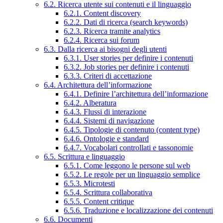
6.2. Ricerca utente sui contenuti e il linguaggio
6.2.1. Content discovery
6.2.2. Dati di ricerca (search keywords)
6.2.3. Ricerca tramite analytics
6.2.4. Ricerca sui forum
6.3. Dalla ricerca ai bisogni degli utenti
6.3.1. User stories per definire i contenuti
6.3.2. Job stories per definire i contenuti
6.3.3. Criteri di accettazione
6.4. Architettura dell’informazione
6.4.1. Definire l’architettura dell’informazione
6.4.2. Alberatura
6.4.3. Flussi di interazione
6.4.4. Sistemi di navigazione
6.4.5. Tipologie di contenuto (content type)
6.4.6. Ontologie e standard
6.4.7. Vocabolari controllati e tassonomie
6.5. Scrittura e linguaggio
6.5.1. Come leggono le persone sul web
6.5.2. Le regole per un linguaggio semplice
6.5.3. Microtesti
6.5.4. Scrittura collaborativa
6.5.5. Content critique
6.5.6. Traduzione e localizzazione dei contenuti
6.6. Documenti