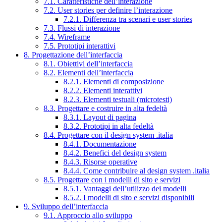
7.1. Caratteristiche dell’interazione
7.2. User stories per definire l’interazione
7.2.1. Differenza tra scenari e user stories
7.3. Flussi di interazione
7.4. Wireframe
7.5. Prototipi interattivi
8. Progettazione dell’interfaccia
8.1. Obiettivi dell’interfaccia
8.2. Elementi dell’interfaccia
8.2.1. Elementi di composizione
8.2.2. Elementi interattivi
8.2.3. Elementi testuali (microtesti)
8.3. Progettare e costruire in alta fedeltà
8.3.1. Layout di pagina
8.3.2. Prototipi in alta fedeltà
8.4. Progettare con il design system .italia
8.4.1. Documentazione
8.4.2. Benefici del design system
8.4.3. Risorse operative
8.4.4. Come contribuire al design system .italia
8.5. Progettare con i modelli di sito e servizi
8.5.1. Vantaggi dell’utilizzo dei modelli
8.5.2. I modelli di sito e servizi disponibili
9. Sviluppo dell’interfaccia
9.1. Approccio allo sviluppo