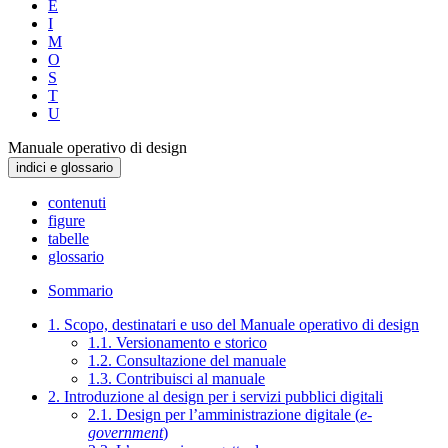
E
I
M
O
S
T
U
Manuale operativo di design
indici e glossario
contenuti
figure
tabelle
glossario
Sommario
1. Scopo, destinatari e uso del Manuale operativo di design
1.1. Versionamento e storico
1.2. Consultazione del manuale
1.3. Contribuisci al manuale
2. Introduzione al design per i servizi pubblici digitali
2.1. Design per l’amministrazione digitale (
e-
government
)