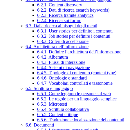
6.2.1. Content discovery
6.2.2. Dati di ricerca (search keywords)
6.2.3. Ricerca tramite analytics
6.2.4. Ricerca sui forum
6.3. Dalla ricerca ai bisogni degli utenti
6.3.1. User stories per definire i contenuti
6.3.2. Job stories per definire i contenuti
6.3.3. Criteri di accettazione
6.4. Architettura dell’informazione
6.4.1. Definire l’architettura dell’informazione
6.4.2. Alberatura
6.4.3. Flussi di interazione
6.4.4. Sistemi di navigazione
6.4.5. Tipologie di contenuto (content type)
6.4.6. Ontologie e standard
6.4.7. Vocabolari controllati e tassonomie
6.5. Scrittura e linguaggio
6.5.1. Come leggono le persone sul web
6.5.2. Le regole per un linguaggio semplice
6.5.3. Microtesti
6.5.4. Scrittura collaborativa
6.5.5. Content critique
6.5.6. Traduzione e localizzazione dei contenuti
6.6. Documenti