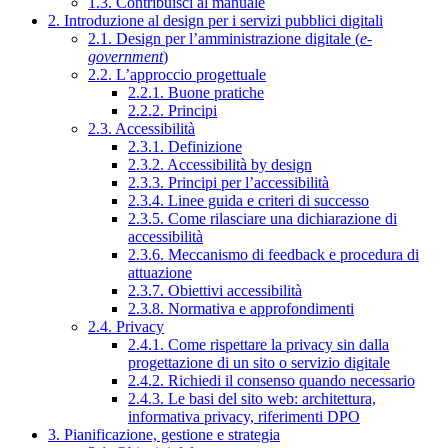
1.3. Contribuisci al manuale
2. Introduzione al design per i servizi pubblici digitali
2.1. Design per l’amministrazione digitale (
e-
government
)
2.2. L’approccio progettuale
2.2.1. Buone pratiche
2.2.2. Principi
2.3. Accessibilità
2.3.1. Definizione
2.3.2. Accessibilità by design
2.3.3. Principi per l’accessibilità
2.3.4. Linee guida e criteri di successo
2.3.5. Come rilasciare una dichiarazione di
accessibilità
2.3.6. Meccanismo di feedback e procedura di
attuazione
2.3.7. Obiettivi accessibilità
2.3.8. Normativa e approfondimenti
2.4. Privacy
2.4.1. Come rispettare la privacy sin dalla
progettazione di un sito o servizio digitale
2.4.2. Richiedi il consenso quando necessario
2.4.3. Le basi del sito web: architettura,
informativa privacy, riferimenti DPO
3. Pianificazione, gestione e strategia