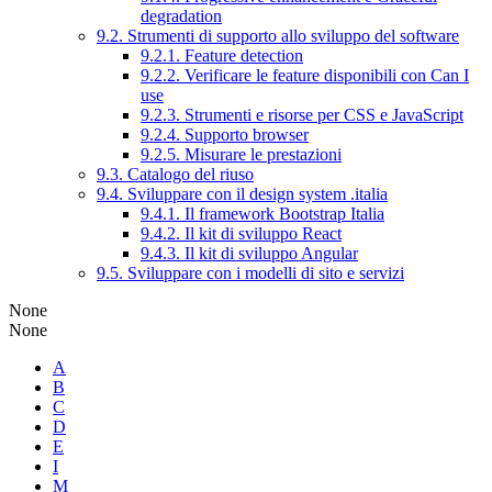
degradation
9.2. Strumenti di supporto allo sviluppo del software
9.2.1. Feature detection
9.2.2. Verificare le feature disponibili con Can I
use
9.2.3. Strumenti e risorse per CSS e JavaScript
9.2.4. Supporto browser
9.2.5. Misurare le prestazioni
9.3. Catalogo del riuso
9.4. Sviluppare con il design system .italia
9.4.1. Il framework Bootstrap Italia
9.4.2. Il kit di sviluppo React
9.4.3. Il kit di sviluppo Angular
9.5. Sviluppare con i modelli di sito e servizi
None
None
A
B
C
D
E
I
M