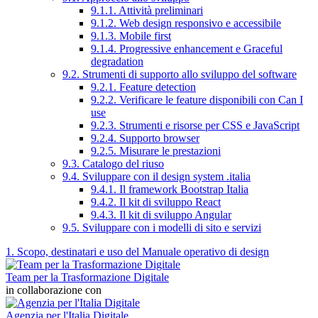
9.1.1. Attività preliminari
9.1.2. Web design responsivo e accessibile
9.1.3. Mobile first
9.1.4. Progressive enhancement e Graceful
degradation
9.2. Strumenti di supporto allo sviluppo del software
9.2.1. Feature detection
9.2.2. Verificare le feature disponibili con Can I
use
9.2.3. Strumenti e risorse per CSS e JavaScript
9.2.4. Supporto browser
9.2.5. Misurare le prestazioni
9.3. Catalogo del riuso
9.4. Sviluppare con il design system .italia
9.4.1. Il framework Bootstrap Italia
9.4.2. Il kit di sviluppo React
9.4.3. Il kit di sviluppo Angular
9.5. Sviluppare con i modelli di sito e servizi
1. Scopo, destinatari e uso del Manuale operativo di design
Team per la Trasformazione Digitale
in collaborazione con
Agenzia per l'Italia Digitale