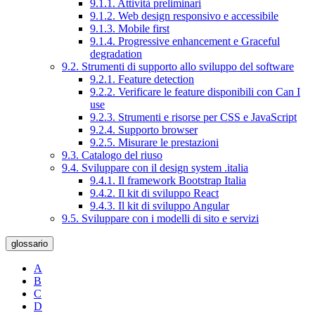
9.1.1. Attività preliminari
9.1.2. Web design responsivo e accessibile
9.1.3. Mobile first
9.1.4. Progressive enhancement e Graceful
degradation
9.2. Strumenti di supporto allo sviluppo del software
9.2.1. Feature detection
9.2.2. Verificare le feature disponibili con Can I
use
9.2.3. Strumenti e risorse per CSS e JavaScript
9.2.4. Supporto browser
9.2.5. Misurare le prestazioni
9.3. Catalogo del riuso
9.4. Sviluppare con il design system .italia
9.4.1. Il framework Bootstrap Italia
9.4.2. Il kit di sviluppo React
9.4.3. Il kit di sviluppo Angular
9.5. Sviluppare con i modelli di sito e servizi
glossario
A
B
C
D