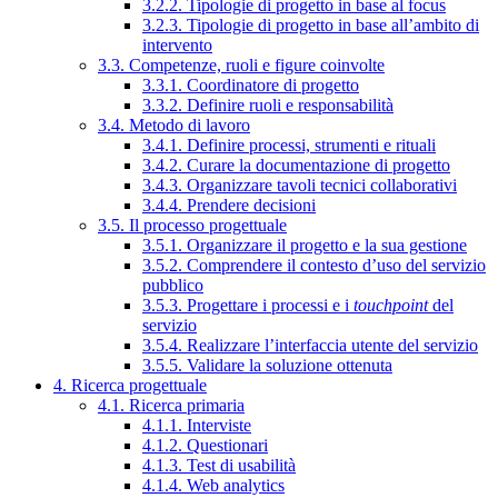
3.2.2. Tipologie di progetto in base al focus
3.2.3. Tipologie di progetto in base all’ambito di
intervento
3.3. Competenze, ruoli e figure coinvolte
3.3.1. Coordinatore di progetto
3.3.2. Definire ruoli e responsabilità
3.4. Metodo di lavoro
3.4.1. Definire processi, strumenti e rituali
3.4.2. Curare la documentazione di progetto
3.4.3. Organizzare tavoli tecnici collaborativi
3.4.4. Prendere decisioni
3.5. Il processo progettuale
3.5.1. Organizzare il progetto e la sua gestione
3.5.2. Comprendere il contesto d’uso del servizio
pubblico
3.5.3. Progettare i processi e i
touchpoint
del
servizio
3.5.4. Realizzare l’interfaccia utente del servizio
3.5.5. Validare la soluzione ottenuta
4. Ricerca progettuale
4.1. Ricerca primaria
4.1.1. Interviste
4.1.2. Questionari
4.1.3. Test di usabilità
4.1.4. Web analytics