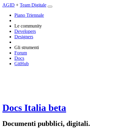
AGID
+
Team Digitale
Piano Triennale
Le community
Developers
Designers
Gli strumenti
Forum
Docs
GitHub
Docs Italia
beta
Documenti pubblici, digitali.