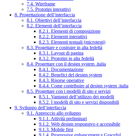
7.4. Wireframe
7.5. Prototipi interattivi
8. Progettazione dell’interfaccia
8.1. Obiettivi dell’interfaccia
8.2. Elementi dell’interfaccia
8.2.1. Elementi di composizione
8.2.2. Elementi interattivi
8.2.3. Elementi testuali (microtesti)
8.3. Progettare e costruire in alta fedeltà
8.3.1. Layout di pagina
8.3.2. Prototipi in alta fedeltà
8.4. Progettare con il design system .italia
8.4.1. Documentazione
8.4.2. Benefici del design system
8.4.3. Risorse operative
8.4.4. Come contribuire al design system .italia
8.5. Progettare con i modelli di sito e servizi
8.5.1. Vantaggi dell’utilizzo dei modelli
8.5.2. I modelli di sito e servizi disponibili
9. Sviluppo dell’interfaccia
9.1. Approccio allo sviluppo
9.1.1. Attività preliminari
9.1.2. Web design responsivo e accessibile
9.1.3. Mobile first
9.1.4. Progressive enhancement e Graceful