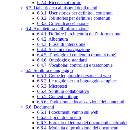
6.2.4. Ricerca sui forum
6.3. Dalla ricerca ai bisogni degli utenti
6.3.1. User stories per definire i contenuti
6.3.2. Job stories per definire i contenuti
6.3.3. Criteri di accettazione
6.4. Architettura dell’informazione
6.4.1. Definire l’architettura dell’informazione
6.4.2. Alberatura
6.4.3. Flussi di interazione
6.4.4. Sistemi di navigazione
6.4.5. Tipologie di contenuto (content type)
6.4.6. Ontologie e standard
6.4.7. Vocabolari controllati e tassonomie
6.5. Scrittura e linguaggio
6.5.1. Come leggono le persone sul web
6.5.2. Le regole per un linguaggio semplice
6.5.3. Microtesti
6.5.4. Scrittura collaborativa
6.5.5. Content critique
6.5.6. Traduzione e localizzazione dei contenuti
6.6. Documenti
6.6.1. I documenti vanno sul web
6.6.2. Tipi di documenti
6.6.3. Formato di lettura dei documenti elettronici
6.6.4. Modalità di produzione dei documenti