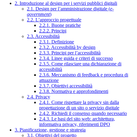
2. Introduzione al design per i servizi pubblici digitali
2.1. Design per l’amministrazione digitale (
e-
government
)
2.2. L’approccio progettuale
2.2.1. Buone pratiche
2.2.2. Principi
2.3. Accessibilità
2.3.1. Definizione
2.3.2. Accessibilità by design
2.3.3. Principi per l’accessibilità
2.3.4. Linee guida e criteri di successo
2.3.5. Come rilasciare una dichiarazione di
accessibilità
2.3.6. Meccanismo di feedback e procedura di
attuazione
2.3.7. Obiettivi accessibilità
2.3.8. Normativa e approfondimenti
2.4. Privacy
2.4.1. Come rispettare la privacy sin dalla
progettazione di un sito o servizio digitale
2.4.2. Richiedi il consenso quando necessario
2.4.3. Le basi del sito web: architettura,
informativa privacy, riferimenti DPO
3. Pianificazione, gestione e strategia
3.1. Obiettivi del progetto