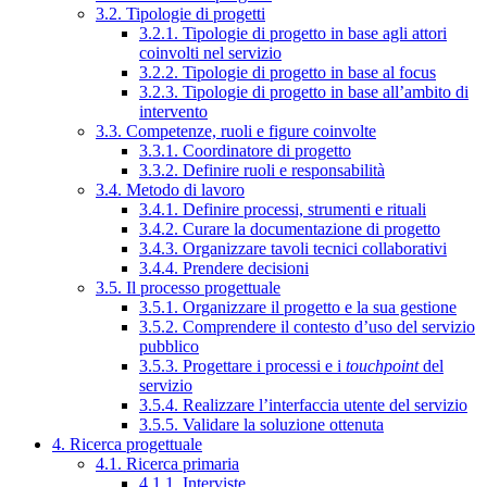
3.2. Tipologie di progetti
3.2.1. Tipologie di progetto in base agli attori
coinvolti nel servizio
3.2.2. Tipologie di progetto in base al focus
3.2.3. Tipologie di progetto in base all’ambito di
intervento
3.3. Competenze, ruoli e figure coinvolte
3.3.1. Coordinatore di progetto
3.3.2. Definire ruoli e responsabilità
3.4. Metodo di lavoro
3.4.1. Definire processi, strumenti e rituali
3.4.2. Curare la documentazione di progetto
3.4.3. Organizzare tavoli tecnici collaborativi
3.4.4. Prendere decisioni
3.5. Il processo progettuale
3.5.1. Organizzare il progetto e la sua gestione
3.5.2. Comprendere il contesto d’uso del servizio
pubblico
3.5.3. Progettare i processi e i
touchpoint
del
servizio
3.5.4. Realizzare l’interfaccia utente del servizio
3.5.5. Validare la soluzione ottenuta
4. Ricerca progettuale
4.1. Ricerca primaria
4.1.1. Interviste