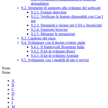
degradation
9.2. Strumenti di supporto allo sviluppo del software
9.2.1. Feature detection
9.2.2. Verificare le feature disponibili con Can I
use
9.2.3. Strumenti e risorse per CSS e JavaScript
9.2.4. Supporto browser
9.2.5. Misurare le prestazioni
9.3. Catalogo del riuso
9.4. Sviluppare con il design system .italia
9.4.1. Il framework Bootstrap Italia
9.4.2. Il kit di sviluppo React
9.4.3. Il kit di sviluppo Angular
9.5. Sviluppare con i modelli di sito e servizi
None
None
A
B
C
D
E
I
M