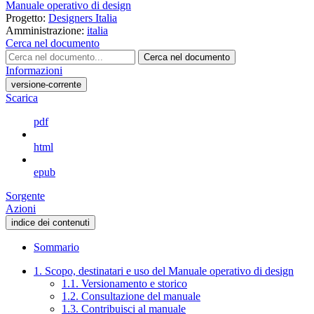
Manuale operativo di design
Progetto:
Designers Italia
Amministrazione:
italia
Cerca nel documento
Cerca nel documento
Informazioni
versione-corrente
Scarica
pdf
html
epub
Sorgente
Azioni
indice dei contenuti
Sommario
1. Scopo, destinatari e uso del Manuale operativo di design
1.1. Versionamento e storico
1.2. Consultazione del manuale
1.3. Contribuisci al manuale