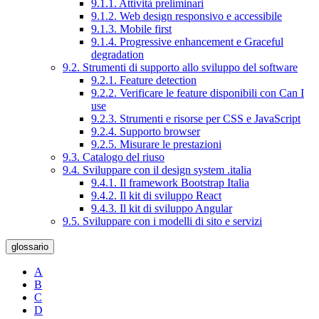
9.1.1. Attività preliminari
9.1.2. Web design responsivo e accessibile
9.1.3. Mobile first
9.1.4. Progressive enhancement e Graceful
degradation
9.2. Strumenti di supporto allo sviluppo del software
9.2.1. Feature detection
9.2.2. Verificare le feature disponibili con Can I
use
9.2.3. Strumenti e risorse per CSS e JavaScript
9.2.4. Supporto browser
9.2.5. Misurare le prestazioni
9.3. Catalogo del riuso
9.4. Sviluppare con il design system .italia
9.4.1. Il framework Bootstrap Italia
9.4.2. Il kit di sviluppo React
9.4.3. Il kit di sviluppo Angular
9.5. Sviluppare con i modelli di sito e servizi
glossario
A
B
C
D