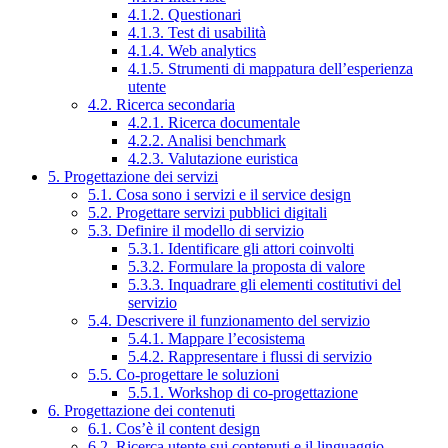
4.1.2. Questionari
4.1.3. Test di usabilità
4.1.4. Web analytics
4.1.5. Strumenti di mappatura dell’esperienza
utente
4.2. Ricerca secondaria
4.2.1. Ricerca documentale
4.2.2. Analisi benchmark
4.2.3. Valutazione euristica
5. Progettazione dei servizi
5.1. Cosa sono i servizi e il service design
5.2. Progettare servizi pubblici digitali
5.3. Definire il modello di servizio
5.3.1. Identificare gli attori coinvolti
5.3.2. Formulare la proposta di valore
5.3.3. Inquadrare gli elementi costitutivi del
servizio
5.4. Descrivere il funzionamento del servizio
5.4.1. Mappare l’ecosistema
5.4.2. Rappresentare i flussi di servizio
5.5. Co-progettare le soluzioni
5.5.1. Workshop di co-progettazione
6. Progettazione dei contenuti
6.1. Cos’è il content design
6.2. Ricerca utente sui contenuti e il linguaggio