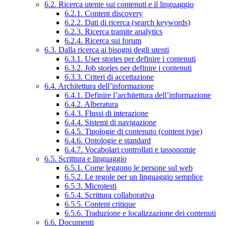
6.2. Ricerca utente sui contenuti e il linguaggio
6.2.1. Content discovery
6.2.2. Dati di ricerca (search keywords)
6.2.3. Ricerca tramite analytics
6.2.4. Ricerca sui forum
6.3. Dalla ricerca ai bisogni degli utenti
6.3.1. User stories per definire i contenuti
6.3.2. Job stories per definire i contenuti
6.3.3. Criteri di accettazione
6.4. Architettura dell’informazione
6.4.1. Definire l’architettura dell’informazione
6.4.2. Alberatura
6.4.3. Flussi di interazione
6.4.4. Sistemi di navigazione
6.4.5. Tipologie di contenuto (content type)
6.4.6. Ontologie e standard
6.4.7. Vocabolari controllati e tassonomie
6.5. Scrittura e linguaggio
6.5.1. Come leggono le persone sul web
6.5.2. Le regole per un linguaggio semplice
6.5.3. Microtesti
6.5.4. Scrittura collaborativa
6.5.5. Content critique
6.5.6. Traduzione e localizzazione dei contenuti
6.6. Documenti