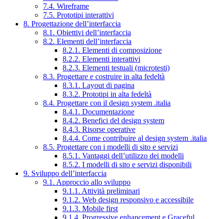
7.4. Wireframe
7.5. Prototipi interattivi
8. Progettazione dell’interfaccia
8.1. Obiettivi dell’interfaccia
8.2. Elementi dell’interfaccia
8.2.1. Elementi di composizione
8.2.2. Elementi interattivi
8.2.3. Elementi testuali (microtesti)
8.3. Progettare e costruire in alta fedeltà
8.3.1. Layout di pagina
8.3.2. Prototipi in alta fedeltà
8.4. Progettare con il design system .italia
8.4.1. Documentazione
8.4.2. Benefici del design system
8.4.3. Risorse operative
8.4.4. Come contribuire al design system .italia
8.5. Progettare con i modelli di sito e servizi
8.5.1. Vantaggi dell’utilizzo dei modelli
8.5.2. I modelli di sito e servizi disponibili
9. Sviluppo dell’interfaccia
9.1. Approccio allo sviluppo
9.1.1. Attività preliminari
9.1.2. Web design responsivo e accessibile
9.1.3. Mobile first
9.1.4. Progressive enhancement e Graceful