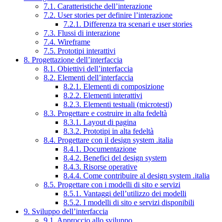
7.1. Caratteristiche dell’interazione
7.2. User stories per definire l’interazione
7.2.1. Differenza tra scenari e user stories
7.3. Flussi di interazione
7.4. Wireframe
7.5. Prototipi interattivi
8. Progettazione dell’interfaccia
8.1. Obiettivi dell’interfaccia
8.2. Elementi dell’interfaccia
8.2.1. Elementi di composizione
8.2.2. Elementi interattivi
8.2.3. Elementi testuali (microtesti)
8.3. Progettare e costruire in alta fedeltà
8.3.1. Layout di pagina
8.3.2. Prototipi in alta fedeltà
8.4. Progettare con il design system .italia
8.4.1. Documentazione
8.4.2. Benefici del design system
8.4.3. Risorse operative
8.4.4. Come contribuire al design system .italia
8.5. Progettare con i modelli di sito e servizi
8.5.1. Vantaggi dell’utilizzo dei modelli
8.5.2. I modelli di sito e servizi disponibili
9. Sviluppo dell’interfaccia
9.1. Approccio allo sviluppo