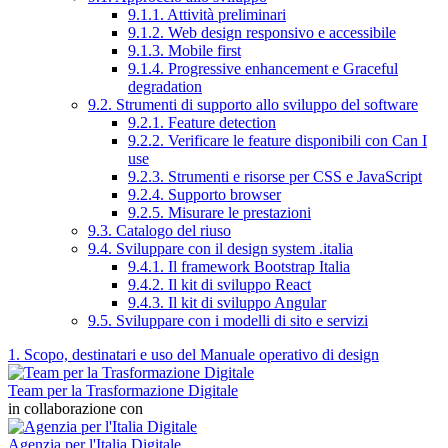
9.1.1. Attività preliminari
9.1.2. Web design responsivo e accessibile
9.1.3. Mobile first
9.1.4. Progressive enhancement e Graceful
degradation
9.2. Strumenti di supporto allo sviluppo del software
9.2.1. Feature detection
9.2.2. Verificare le feature disponibili con Can I
use
9.2.3. Strumenti e risorse per CSS e JavaScript
9.2.4. Supporto browser
9.2.5. Misurare le prestazioni
9.3. Catalogo del riuso
9.4. Sviluppare con il design system .italia
9.4.1. Il framework Bootstrap Italia
9.4.2. Il kit di sviluppo React
9.4.3. Il kit di sviluppo Angular
9.5. Sviluppare con i modelli di sito e servizi
1. Scopo, destinatari e uso del Manuale operativo di design
Team per la Trasformazione Digitale
in collaborazione con
Agenzia per l'Italia Digitale