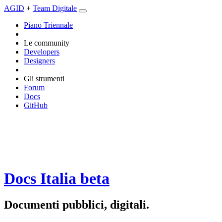
AGID
+
Team Digitale
Piano Triennale
Le community
Developers
Designers
Gli strumenti
Forum
Docs
GitHub
Docs Italia
beta
Documenti pubblici, digitali.