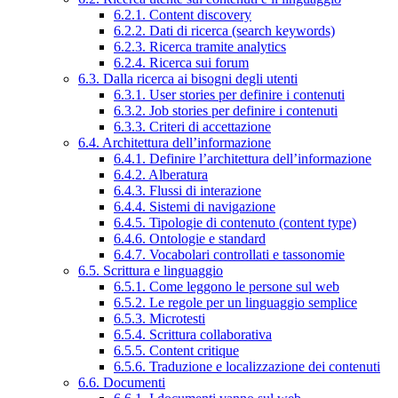
6.2.1. Content discovery
6.2.2. Dati di ricerca (search keywords)
6.2.3. Ricerca tramite analytics
6.2.4. Ricerca sui forum
6.3. Dalla ricerca ai bisogni degli utenti
6.3.1. User stories per definire i contenuti
6.3.2. Job stories per definire i contenuti
6.3.3. Criteri di accettazione
6.4. Architettura dell’informazione
6.4.1. Definire l’architettura dell’informazione
6.4.2. Alberatura
6.4.3. Flussi di interazione
6.4.4. Sistemi di navigazione
6.4.5. Tipologie di contenuto (content type)
6.4.6. Ontologie e standard
6.4.7. Vocabolari controllati e tassonomie
6.5. Scrittura e linguaggio
6.5.1. Come leggono le persone sul web
6.5.2. Le regole per un linguaggio semplice
6.5.3. Microtesti
6.5.4. Scrittura collaborativa
6.5.5. Content critique
6.5.6. Traduzione e localizzazione dei contenuti
6.6. Documenti