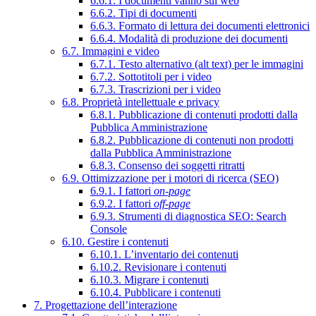
6.6.1. I documenti vanno sul web
6.6.2. Tipi di documenti
6.6.3. Formato di lettura dei documenti elettronici
6.6.4. Modalità di produzione dei documenti
6.7. Immagini e video
6.7.1. Testo alternativo (alt text) per le immagini
6.7.2. Sottotitoli per i video
6.7.3. Trascrizioni per i video
6.8. Proprietà intellettuale e privacy
6.8.1. Pubblicazione di contenuti prodotti dalla
Pubblica Amministrazione
6.8.2. Pubblicazione di contenuti non prodotti
dalla Pubblica Amministrazione
6.8.3. Consenso dei soggetti ritratti
6.9. Ottimizzazione per i motori di ricerca (SEO)
6.9.1. I fattori
on-page
6.9.2. I fattori
off-page
6.9.3. Strumenti di diagnostica SEO: Search
Console
6.10. Gestire i contenuti
6.10.1. L’inventario dei contenuti
6.10.2. Revisionare i contenuti
6.10.3. Migrare i contenuti
6.10.4. Pubblicare i contenuti
7. Progettazione dell’interazione