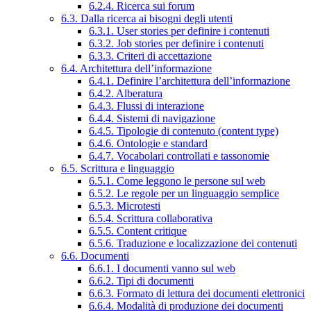
6.2.4. Ricerca sui forum
6.3. Dalla ricerca ai bisogni degli utenti
6.3.1. User stories per definire i contenuti
6.3.2. Job stories per definire i contenuti
6.3.3. Criteri di accettazione
6.4. Architettura dell’informazione
6.4.1. Definire l’architettura dell’informazione
6.4.2. Alberatura
6.4.3. Flussi di interazione
6.4.4. Sistemi di navigazione
6.4.5. Tipologie di contenuto (content type)
6.4.6. Ontologie e standard
6.4.7. Vocabolari controllati e tassonomie
6.5. Scrittura e linguaggio
6.5.1. Come leggono le persone sul web
6.5.2. Le regole per un linguaggio semplice
6.5.3. Microtesti
6.5.4. Scrittura collaborativa
6.5.5. Content critique
6.5.6. Traduzione e localizzazione dei contenuti
6.6. Documenti
6.6.1. I documenti vanno sul web
6.6.2. Tipi di documenti
6.6.3. Formato di lettura dei documenti elettronici
6.6.4. Modalità di produzione dei documenti