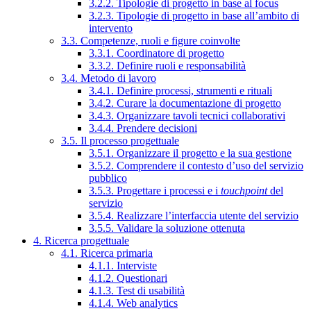
3.2.2. Tipologie di progetto in base al focus
3.2.3. Tipologie di progetto in base all’ambito di
intervento
3.3. Competenze, ruoli e figure coinvolte
3.3.1. Coordinatore di progetto
3.3.2. Definire ruoli e responsabilità
3.4. Metodo di lavoro
3.4.1. Definire processi, strumenti e rituali
3.4.2. Curare la documentazione di progetto
3.4.3. Organizzare tavoli tecnici collaborativi
3.4.4. Prendere decisioni
3.5. Il processo progettuale
3.5.1. Organizzare il progetto e la sua gestione
3.5.2. Comprendere il contesto d’uso del servizio
pubblico
3.5.3. Progettare i processi e i
touchpoint
del
servizio
3.5.4. Realizzare l’interfaccia utente del servizio
3.5.5. Validare la soluzione ottenuta
4. Ricerca progettuale
4.1. Ricerca primaria
4.1.1. Interviste
4.1.2. Questionari
4.1.3. Test di usabilità
4.1.4. Web analytics