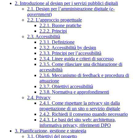
2. Introduzione al design per i servizi pubblici digitali
2.1. Design per l’amministrazione digitale (
e-
government
)
2.2. L’approccio progettuale
2.2.1. Buone pratiche
2.2.2. Principi
2.3. Accessibilità
2.3.1. Definizione
2.3.2. Accessibilità by design
2.3.3. Principi per l’accessibilità
2.3.4. Linee guida e criteri di successo
2.3.5. Come rilasciare una dichiarazione di
accessibilità
2.3.6. Meccanismo di feedback e procedura di
attuazione
2.3.7. Obiettivi accessibilità
2.3.8. Normativa e approfondimenti
2.4. Privacy
2.4.1. Come rispettare la privacy sin dalla
progettazione di un sito o servizio digitale
2.4.2. Richiedi il consenso quando necessario
2.4.3. Le basi del sito web: architettura,
informativa privacy, riferimenti DPO
3. Pianificazione, gestione e strategia
3.1. Obiettivi del progetto