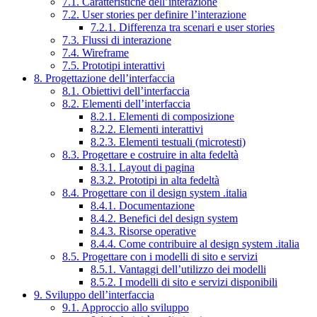
7.1. Caratteristiche dell’interazione
7.2. User stories per definire l’interazione
7.2.1. Differenza tra scenari e user stories
7.3. Flussi di interazione
7.4. Wireframe
7.5. Prototipi interattivi
8. Progettazione dell’interfaccia
8.1. Obiettivi dell’interfaccia
8.2. Elementi dell’interfaccia
8.2.1. Elementi di composizione
8.2.2. Elementi interattivi
8.2.3. Elementi testuali (microtesti)
8.3. Progettare e costruire in alta fedeltà
8.3.1. Layout di pagina
8.3.2. Prototipi in alta fedeltà
8.4. Progettare con il design system .italia
8.4.1. Documentazione
8.4.2. Benefici del design system
8.4.3. Risorse operative
8.4.4. Come contribuire al design system .italia
8.5. Progettare con i modelli di sito e servizi
8.5.1. Vantaggi dell’utilizzo dei modelli
8.5.2. I modelli di sito e servizi disponibili
9. Sviluppo dell’interfaccia
9.1. Approccio allo sviluppo