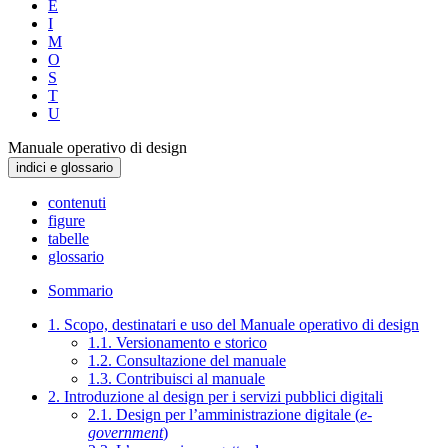
E
I
M
O
S
T
U
Manuale operativo di design
indici e glossario
contenuti
figure
tabelle
glossario
Sommario
1. Scopo, destinatari e uso del Manuale operativo di design
1.1. Versionamento e storico
1.2. Consultazione del manuale
1.3. Contribuisci al manuale
2. Introduzione al design per i servizi pubblici digitali
2.1. Design per l’amministrazione digitale (
e-
government
)