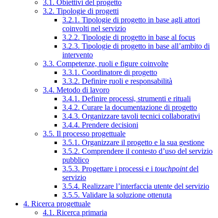
3.1. Obiettivi del progetto
3.2. Tipologie di progetti
3.2.1. Tipologie di progetto in base agli attori
coinvolti nel servizio
3.2.2. Tipologie di progetto in base al focus
3.2.3. Tipologie di progetto in base all’ambito di
intervento
3.3. Competenze, ruoli e figure coinvolte
3.3.1. Coordinatore di progetto
3.3.2. Definire ruoli e responsabilità
3.4. Metodo di lavoro
3.4.1. Definire processi, strumenti e rituali
3.4.2. Curare la documentazione di progetto
3.4.3. Organizzare tavoli tecnici collaborativi
3.4.4. Prendere decisioni
3.5. Il processo progettuale
3.5.1. Organizzare il progetto e la sua gestione
3.5.2. Comprendere il contesto d’uso del servizio
pubblico
3.5.3. Progettare i processi e i
touchpoint
del
servizio
3.5.4. Realizzare l’interfaccia utente del servizio
3.5.5. Validare la soluzione ottenuta
4. Ricerca progettuale
4.1. Ricerca primaria