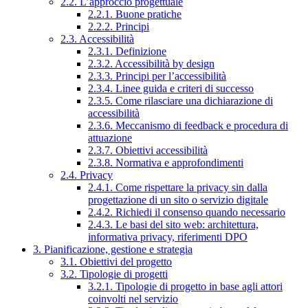
2.2. L’approccio progettuale
2.2.1. Buone pratiche
2.2.2. Principi
2.3. Accessibilità
2.3.1. Definizione
2.3.2. Accessibilità by design
2.3.3. Principi per l’accessibilità
2.3.4. Linee guida e criteri di successo
2.3.5. Come rilasciare una dichiarazione di
accessibilità
2.3.6. Meccanismo di feedback e procedura di
attuazione
2.3.7. Obiettivi accessibilità
2.3.8. Normativa e approfondimenti
2.4. Privacy
2.4.1. Come rispettare la privacy sin dalla
progettazione di un sito o servizio digitale
2.4.2. Richiedi il consenso quando necessario
2.4.3. Le basi del sito web: architettura,
informativa privacy, riferimenti DPO
3. Pianificazione, gestione e strategia
3.1. Obiettivi del progetto
3.2. Tipologie di progetti
3.2.1. Tipologie di progetto in base agli attori
coinvolti nel servizio