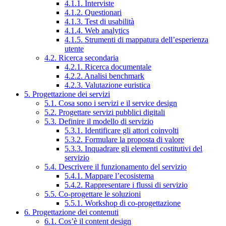
4.1.1. Interviste
4.1.2. Questionari
4.1.3. Test di usabilità
4.1.4. Web analytics
4.1.5. Strumenti di mappatura dell’esperienza
utente
4.2. Ricerca secondaria
4.2.1. Ricerca documentale
4.2.2. Analisi benchmark
4.2.3. Valutazione euristica
5. Progettazione dei servizi
5.1. Cosa sono i servizi e il service design
5.2. Progettare servizi pubblici digitali
5.3. Definire il modello di servizio
5.3.1. Identificare gli attori coinvolti
5.3.2. Formulare la proposta di valore
5.3.3. Inquadrare gli elementi costitutivi del
servizio
5.4. Descrivere il funzionamento del servizio
5.4.1. Mappare l’ecosistema
5.4.2. Rappresentare i flussi di servizio
5.5. Co-progettare le soluzioni
5.5.1. Workshop di co-progettazione
6. Progettazione dei contenuti
6.1. Cos’è il content design