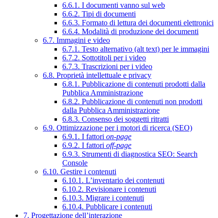
6.6.1. I documenti vanno sul web
6.6.2. Tipi di documenti
6.6.3. Formato di lettura dei documenti elettronici
6.6.4. Modalità di produzione dei documenti
6.7. Immagini e video
6.7.1. Testo alternativo (alt text) per le immagini
6.7.2. Sottotitoli per i video
6.7.3. Trascrizioni per i video
6.8. Proprietà intellettuale e privacy
6.8.1. Pubblicazione di contenuti prodotti dalla
Pubblica Amministrazione
6.8.2. Pubblicazione di contenuti non prodotti
dalla Pubblica Amministrazione
6.8.3. Consenso dei soggetti ritratti
6.9. Ottimizzazione per i motori di ricerca (SEO)
6.9.1. I fattori
on-page
6.9.2. I fattori
off-page
6.9.3. Strumenti di diagnostica SEO: Search
Console
6.10. Gestire i contenuti
6.10.1. L’inventario dei contenuti
6.10.2. Revisionare i contenuti
6.10.3. Migrare i contenuti
6.10.4. Pubblicare i contenuti
7. Progettazione dell’interazione