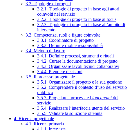
3.2. Tipologie di progetti
3.2.1. Tipologie di progetto in base agli attori
coinvolti nel servizio
3.2.2. Tipologie di progetto in base al focus
3.2.3. Tipologie di progetto in base all’ambito di
intervento
3.3. Competenze, ruoli e figure coinvolte
3.3.1. Coordinatore di progetto
3.3.2. Definire ruoli e responsabilità
3.4. Metodo di lavoro
3.4.1. Definire processi, strumenti e rituali
3.4.2. Curare la documentazione di progetto
3.4.3. Organizzare tavoli tecnici collaborativi
3.4.4. Prendere decisioni
3.5. Il processo progettuale
3.5.1. Organizzare il progetto e la sua gestione
3.5.2. Comprendere il contesto d’uso del servizio
pubblico
3.5.3. Progettare i processi e i
touchpoint
del
servizio
3.5.4. Realizzare l’interfaccia utente del servizio
3.5.5. Validare la soluzione ottenuta
4. Ricerca progettuale
4.1. Ricerca primaria
4.1.1. Interviste