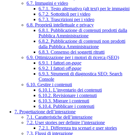
6.7. Immagini e video
6.7.1. Testo alternativo (alt text) per le immagini
6.7.2. Sottotitoli per i video
6.7.3. Trascrizioni per i video
6.8. Proprietà intellettuale e privacy
6.8.1. Pubblicazione di contenuti prodotti dalla
Pubblica Amministrazione
6.8.2. Pubblicazione di contenuti non prodotti
dalla Pubblica Amministrazione
6.8.3. Consenso dei soggetti ritratti
6.9. Ottimizzazione per i motori di ricerca (SEO)
6.9.1. I fattori
on-page
6.9.2. I fattori
off-page
6.9.3. Strumenti di diagnostica SEO: Search
Console
6.10. Gestire i contenuti
6.10.1. L’inventario dei contenuti
6.10.2. Revisionare i contenuti
6.10.3. Migrare i contenuti
6.10.4. Pubblicare i contenuti
7. Progettazione dell’interazione
7.1. Caratteristiche dell’interazione
7.2. User stories per definire l’interazione
7.2.1. Differenza tra scenari e user stories
7.3. Flussi di interazione