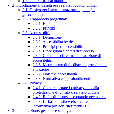
1.3. Contribuisci al manuale
2. Introduzione al design per i servizi pubblici digitali
2.1. Design per l’amministrazione digitale (
e-
government
)
2.2. L’approccio progettuale
2.2.1. Buone pratiche
2.2.2. Principi
2.3. Accessibilità
2.3.1. Definizione
2.3.2. Accessibilità by design
2.3.3. Principi per l’accessibilità
2.3.4. Linee guida e criteri di successo
2.3.5. Come rilasciare una dichiarazione di
accessibilità
2.3.6. Meccanismo di feedback e procedura di
attuazione
2.3.7. Obiettivi accessibilità
2.3.8. Normativa e approfondimenti
2.4. Privacy
2.4.1. Come rispettare la privacy sin dalla
progettazione di un sito o servizio digitale
2.4.2. Richiedi il consenso quando necessario
2.4.3. Le basi del sito web: architettura,
informativa privacy, riferimenti DPO
3. Pianificazione, gestione e strategia