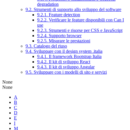
degradation
9.2. Strumenti di supporto allo sviluppo del software
9.2.1. Feature detection
9.2.2. Verificare le feature disponibili con Can I
use
9.2.3. Strumenti e risorse per CSS e JavaScript
9.2.4. Supporto browser
9.2.5. Misurare le prestazioni
9.3. Catalogo del riuso
9.4. Sviluppare con il design system .italia
9.4.1. Il framework Bootstrap Italia
9.4.2. Il kit di sviluppo React
9.4.3. Il kit di sviluppo Angular
9.5. Sviluppare con i modelli di sito e servizi
None
None
A
B
C
D
E
I
M