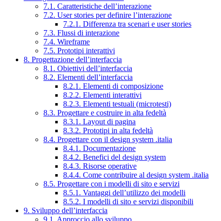
7.1. Caratteristiche dell’interazione
7.2. User stories per definire l’interazione
7.2.1. Differenza tra scenari e user stories
7.3. Flussi di interazione
7.4. Wireframe
7.5. Prototipi interattivi
8. Progettazione dell’interfaccia
8.1. Obiettivi dell’interfaccia
8.2. Elementi dell’interfaccia
8.2.1. Elementi di composizione
8.2.2. Elementi interattivi
8.2.3. Elementi testuali (microtesti)
8.3. Progettare e costruire in alta fedeltà
8.3.1. Layout di pagina
8.3.2. Prototipi in alta fedeltà
8.4. Progettare con il design system .italia
8.4.1. Documentazione
8.4.2. Benefici del design system
8.4.3. Risorse operative
8.4.4. Come contribuire al design system .italia
8.5. Progettare con i modelli di sito e servizi
8.5.1. Vantaggi dell’utilizzo dei modelli
8.5.2. I modelli di sito e servizi disponibili
9. Sviluppo dell’interfaccia
9.1. Approccio allo sviluppo