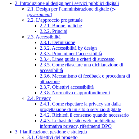
2. Introduzione al design per i servizi pubblici digitali
2.1. Design per l’amministrazione digitale (
e-
government
)
2.2. L’approccio progettuale
2.2.1. Buone pratiche
2.2.2. Principi
2.3. Accessibilità
2.3.1. Definizione
2.3.2. Accessibilità by design
2.3.3. Principi per l’accessibilità
2.3.4. Linee guida e criteri di successo
2.3.5. Come rilasciare una dichiarazione di
accessibilità
2.3.6. Meccanismo di feedback e procedura di
attuazione
2.3.7. Obiettivi accessibilità
2.3.8. Normativa e approfondimenti
2.4. Privacy
2.4.1. Come rispettare la privacy sin dalla
progettazione di un sito o servizio digitale
2.4.2. Richiedi il consenso quando necessario
2.4.3. Le basi del sito web: architettura,
informativa privacy, riferimenti DPO
3. Pianificazione, gestione e strategia
3.1. Obiettivi del progetto