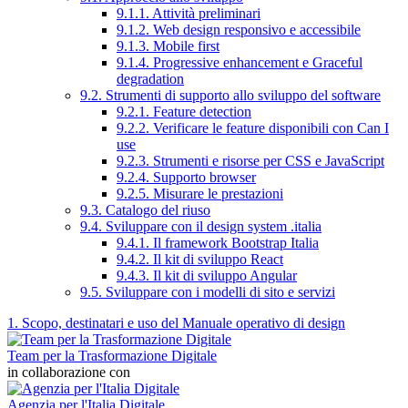
9.1.1. Attività preliminari
9.1.2. Web design responsivo e accessibile
9.1.3. Mobile first
9.1.4. Progressive enhancement e Graceful
degradation
9.2. Strumenti di supporto allo sviluppo del software
9.2.1. Feature detection
9.2.2. Verificare le feature disponibili con Can I
use
9.2.3. Strumenti e risorse per CSS e JavaScript
9.2.4. Supporto browser
9.2.5. Misurare le prestazioni
9.3. Catalogo del riuso
9.4. Sviluppare con il design system .italia
9.4.1. Il framework Bootstrap Italia
9.4.2. Il kit di sviluppo React
9.4.3. Il kit di sviluppo Angular
9.5. Sviluppare con i modelli di sito e servizi
1. Scopo, destinatari e uso del Manuale operativo di design
Team per la Trasformazione Digitale
in collaborazione con
Agenzia per l'Italia Digitale