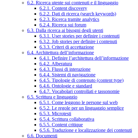
6.2. Ricerca utente sui contenuti e il linguaggio
6.2.1. Content discovery
6.2.2. Dati di ricerca (search keywords)
6.2.3. Ricerca tramite analytics
6.2.4. Ricerca sui forum
6.3. Dalla ricerca ai bisogni degli utenti
6.3.1. User stories per definire i contenuti
6.3.2. Job stories per definire i contenuti
6.3.3. Criteri di accettazione
6.4. Architettura dell’informazione
6.4.1. Definire l’architettura dell’informazione
6.4.2. Alberatura
6.4.3. Flussi di interazione
6.4.4. Sistemi di navigazione
6.4.5. Tipologie di contenuto (content type)
6.4.6. Ontologie e standard
6.4.7. Vocabolari controllati e tassonomie
6.5. Scrittura e linguaggio
6.5.1. Come leggono le persone sul web
6.5.2. Le regole per un linguaggio semplice
6.5.3. Microtesti
6.5.4. Scrittura collaborativa
6.5.5. Content critique
6.5.6. Traduzione e localizzazione dei contenuti
6.6. Documenti