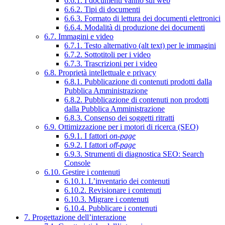
6.6.1. I documenti vanno sul web
6.6.2. Tipi di documenti
6.6.3. Formato di lettura dei documenti elettronici
6.6.4. Modalità di produzione dei documenti
6.7. Immagini e video
6.7.1. Testo alternativo (alt text) per le immagini
6.7.2. Sottotitoli per i video
6.7.3. Trascrizioni per i video
6.8. Proprietà intellettuale e privacy
6.8.1. Pubblicazione di contenuti prodotti dalla
Pubblica Amministrazione
6.8.2. Pubblicazione di contenuti non prodotti
dalla Pubblica Amministrazione
6.8.3. Consenso dei soggetti ritratti
6.9. Ottimizzazione per i motori di ricerca (SEO)
6.9.1. I fattori
on-page
6.9.2. I fattori
off-page
6.9.3. Strumenti di diagnostica SEO: Search
Console
6.10. Gestire i contenuti
6.10.1. L’inventario dei contenuti
6.10.2. Revisionare i contenuti
6.10.3. Migrare i contenuti
6.10.4. Pubblicare i contenuti
7. Progettazione dell’interazione