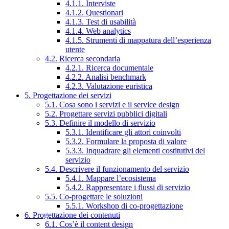
4.1.1. Interviste
4.1.2. Questionari
4.1.3. Test di usabilità
4.1.4. Web analytics
4.1.5. Strumenti di mappatura dell’esperienza
utente
4.2. Ricerca secondaria
4.2.1. Ricerca documentale
4.2.2. Analisi benchmark
4.2.3. Valutazione euristica
5. Progettazione dei servizi
5.1. Cosa sono i servizi e il service design
5.2. Progettare servizi pubblici digitali
5.3. Definire il modello di servizio
5.3.1. Identificare gli attori coinvolti
5.3.2. Formulare la proposta di valore
5.3.3. Inquadrare gli elementi costitutivi del
servizio
5.4. Descrivere il funzionamento del servizio
5.4.1. Mappare l’ecosistema
5.4.2. Rappresentare i flussi di servizio
5.5. Co-progettare le soluzioni
5.5.1. Workshop di co-progettazione
6. Progettazione dei contenuti
6.1. Cos’è il content design