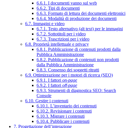
6.6.1. I documenti vanno sul web
6.6.2. Tipi di documenti
6.6.3. Formato di lettura dei documenti elettronici
6.6.4. Modalità di produzione dei documenti
6.7. Immagini e video
6.7.1. Testo alternativo (alt text) per le immagini
6.7.2. Sottotitoli per i video
6.7.3. Trascrizioni per i video
6.8. Proprietà intellettuale e privacy
6.8.1. Pubblicazione di contenuti prodotti dalla
Pubblica Amministrazione
6.8.2. Pubblicazione di contenuti non prodotti
dalla Pubblica Amministrazione
6.8.3. Consenso dei soggetti ritratti
6.9. Ottimizzazione per i motori di ricerca (SEO)
6.9.1. I fattori
on-page
6.9.2. I fattori
off-page
6.9.3. Strumenti di diagnostica SEO: Search
Console
6.10. Gestire i contenuti
6.10.1. L’inventario dei contenuti
6.10.2. Revisionare i contenuti
6.10.3. Migrare i contenuti
6.10.4. Pubblicare i contenuti
7. Progettazione dell’interazione