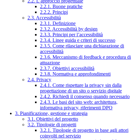
2.2. L’approccio progettuale
2.2.1. Buone pratiche
2.2.2. Principi
2.3. Accessibilità
2.3.1. Definizione
2.3.2. Accessibilità by design
2.3.3. Principi per l’accessibilità
2.3.4. Linee guida e criteri di successo
2.3.5. Come rilasciare una dichiarazione di
accessibilità
2.3.6. Meccanismo di feedback e procedura di
attuazione
2.3.7. Obiettivi accessibilità
2.3.8. Normativa e approfondimenti
2.4. Privacy
2.4.1. Come rispettare la privacy sin dalla
progettazione di un sito o servizio digitale
2.4.2. Richiedi il consenso quando necessario
2.4.3. Le basi del sito web: architettura,
informativa privacy, riferimenti DPO
3. Pianificazione, gestione e strategia
3.1. Obiettivi del progetto
3.2. Tipologie di progetti
3.2.1. Tipologie di progetto in base agli attori
coinvolti nel servizio