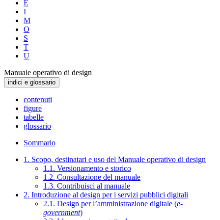
E
I
M
O
S
T
U
Manuale operativo di design
indici e glossario
contenuti
figure
tabelle
glossario
Sommario
1. Scopo, destinatari e uso del Manuale operativo di design
1.1. Versionamento e storico
1.2. Consultazione del manuale
1.3. Contribuisci al manuale
2. Introduzione al design per i servizi pubblici digitali
2.1. Design per l’amministrazione digitale (
e-
government
)