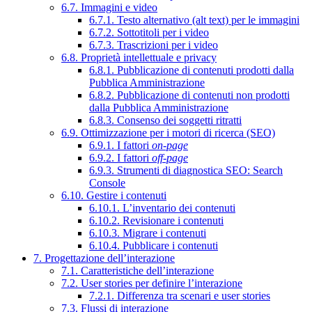
6.7. Immagini e video
6.7.1. Testo alternativo (alt text) per le immagini
6.7.2. Sottotitoli per i video
6.7.3. Trascrizioni per i video
6.8. Proprietà intellettuale e privacy
6.8.1. Pubblicazione di contenuti prodotti dalla
Pubblica Amministrazione
6.8.2. Pubblicazione di contenuti non prodotti
dalla Pubblica Amministrazione
6.8.3. Consenso dei soggetti ritratti
6.9. Ottimizzazione per i motori di ricerca (SEO)
6.9.1. I fattori
on-page
6.9.2. I fattori
off-page
6.9.3. Strumenti di diagnostica SEO: Search
Console
6.10. Gestire i contenuti
6.10.1. L’inventario dei contenuti
6.10.2. Revisionare i contenuti
6.10.3. Migrare i contenuti
6.10.4. Pubblicare i contenuti
7. Progettazione dell’interazione
7.1. Caratteristiche dell’interazione
7.2. User stories per definire l’interazione
7.2.1. Differenza tra scenari e user stories
7.3. Flussi di interazione