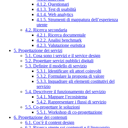
4.1.2. Questionari
4.1.3. Test di usabilità
4.1.4. Web analytics
4.1.5. Strumenti di mappatura dell’esperienza
utente
4.2. Ricerca secondaria
4.2.1. Ricerca documentale
4.2.2. Analisi benchmark
4.2.3. Valutazione euristica
5. Progettazione dei servizi
5.1. Cosa sono i servizi e il service design
5.2. Progettare servizi pubblici digitali
5.3. Definire il modello di servizio
5.3.1. Identificare gli attori coinvolti
5.3.2. Formulare la proposta di valore
5.3.3. Inquadrare gli elementi costitutivi del
servizio
5.4. Descrivere il funzionamento del servizio
5.4.1. Mappare l’ecosistema
5.4.2. Rappresentare i flussi di servizio
5.5. Co-progettare le soluzioni
5.5.1. Workshop di co-progettazione
6. Progettazione dei contenuti
6.1. Cos’è il content design
6.2. Ricerca utente sui contenuti e il linguaggio