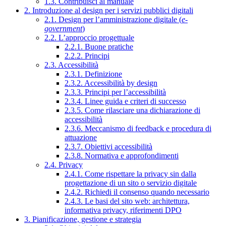
1.3. Contribuisci al manuale
2. Introduzione al design per i servizi pubblici digitali
2.1. Design per l’amministrazione digitale (
e-
government
)
2.2. L’approccio progettuale
2.2.1. Buone pratiche
2.2.2. Principi
2.3. Accessibilità
2.3.1. Definizione
2.3.2. Accessibilità by design
2.3.3. Principi per l’accessibilità
2.3.4. Linee guida e criteri di successo
2.3.5. Come rilasciare una dichiarazione di
accessibilità
2.3.6. Meccanismo di feedback e procedura di
attuazione
2.3.7. Obiettivi accessibilità
2.3.8. Normativa e approfondimenti
2.4. Privacy
2.4.1. Come rispettare la privacy sin dalla
progettazione di un sito o servizio digitale
2.4.2. Richiedi il consenso quando necessario
2.4.3. Le basi del sito web: architettura,
informativa privacy, riferimenti DPO
3. Pianificazione, gestione e strategia