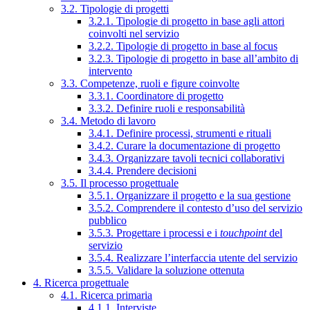
3.2. Tipologie di progetti
3.2.1. Tipologie di progetto in base agli attori
coinvolti nel servizio
3.2.2. Tipologie di progetto in base al focus
3.2.3. Tipologie di progetto in base all’ambito di
intervento
3.3. Competenze, ruoli e figure coinvolte
3.3.1. Coordinatore di progetto
3.3.2. Definire ruoli e responsabilità
3.4. Metodo di lavoro
3.4.1. Definire processi, strumenti e rituali
3.4.2. Curare la documentazione di progetto
3.4.3. Organizzare tavoli tecnici collaborativi
3.4.4. Prendere decisioni
3.5. Il processo progettuale
3.5.1. Organizzare il progetto e la sua gestione
3.5.2. Comprendere il contesto d’uso del servizio
pubblico
3.5.3. Progettare i processi e i
touchpoint
del
servizio
3.5.4. Realizzare l’interfaccia utente del servizio
3.5.5. Validare la soluzione ottenuta
4. Ricerca progettuale
4.1. Ricerca primaria
4.1.1. Interviste