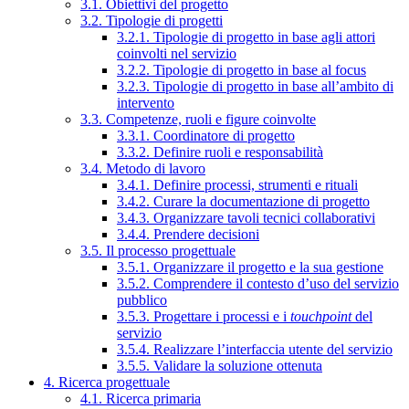
3.1. Obiettivi del progetto
3.2. Tipologie di progetti
3.2.1. Tipologie di progetto in base agli attori
coinvolti nel servizio
3.2.2. Tipologie di progetto in base al focus
3.2.3. Tipologie di progetto in base all’ambito di
intervento
3.3. Competenze, ruoli e figure coinvolte
3.3.1. Coordinatore di progetto
3.3.2. Definire ruoli e responsabilità
3.4. Metodo di lavoro
3.4.1. Definire processi, strumenti e rituali
3.4.2. Curare la documentazione di progetto
3.4.3. Organizzare tavoli tecnici collaborativi
3.4.4. Prendere decisioni
3.5. Il processo progettuale
3.5.1. Organizzare il progetto e la sua gestione
3.5.2. Comprendere il contesto d’uso del servizio
pubblico
3.5.3. Progettare i processi e i
touchpoint
del
servizio
3.5.4. Realizzare l’interfaccia utente del servizio
3.5.5. Validare la soluzione ottenuta
4. Ricerca progettuale
4.1. Ricerca primaria