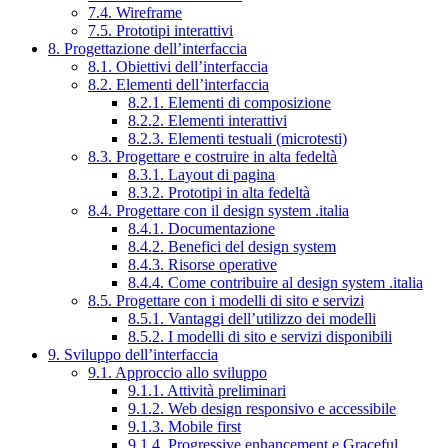
7.4. Wireframe
7.5. Prototipi interattivi
8. Progettazione dell’interfaccia
8.1. Obiettivi dell’interfaccia
8.2. Elementi dell’interfaccia
8.2.1. Elementi di composizione
8.2.2. Elementi interattivi
8.2.3. Elementi testuali (microtesti)
8.3. Progettare e costruire in alta fedeltà
8.3.1. Layout di pagina
8.3.2. Prototipi in alta fedeltà
8.4. Progettare con il design system .italia
8.4.1. Documentazione
8.4.2. Benefici del design system
8.4.3. Risorse operative
8.4.4. Come contribuire al design system .italia
8.5. Progettare con i modelli di sito e servizi
8.5.1. Vantaggi dell’utilizzo dei modelli
8.5.2. I modelli di sito e servizi disponibili
9. Sviluppo dell’interfaccia
9.1. Approccio allo sviluppo
9.1.1. Attività preliminari
9.1.2. Web design responsivo e accessibile
9.1.3. Mobile first
9.1.4. Progressive enhancement e Graceful