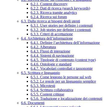
6.2.1. Content discovery
6.2.2. Dati di ricerca (search keywords)
6.2.3. Ricerca tramite analytics
6.2.4. Ricerca sui forum
6.3. Dalla ricerca ai bisogni degli utenti
6.3.1. User stories per definire i contenuti
6.3.2. Job stories per definire i contenuti
6.3.3. Criteri di accettazione
6.4. Architettura dell’informazione
6.4.1. Definire l’architettura dell’informazione
6.4.2. Alberatura
6.4.3. Flussi di interazione
6.4.4. Sistemi di navigazione
6.4.5. Tipologie di contenuto (content type)
6.4.6. Ontologie e standard
6.4.7. Vocabolari controllati e tassonomie
6.5. Scrittura e linguaggio
6.5.1. Come leggono le persone sul web
6.5.2. Le regole per un linguaggio semplice
6.5.3. Microtesti
6.5.4. Scrittura collaborativa
6.5.5. Content critique
6.5.6. Traduzione e localizzazione dei contenuti
6.6. Documenti