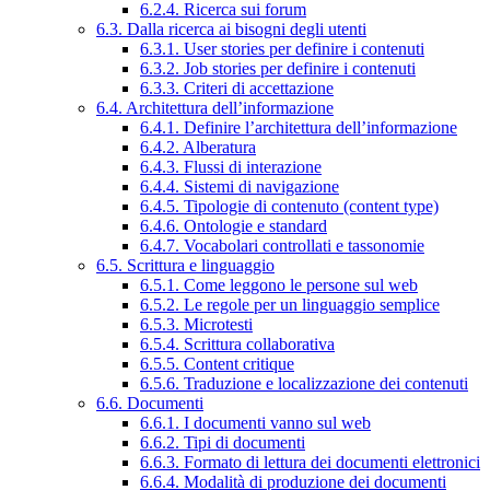
6.2.4. Ricerca sui forum
6.3. Dalla ricerca ai bisogni degli utenti
6.3.1. User stories per definire i contenuti
6.3.2. Job stories per definire i contenuti
6.3.3. Criteri di accettazione
6.4. Architettura dell’informazione
6.4.1. Definire l’architettura dell’informazione
6.4.2. Alberatura
6.4.3. Flussi di interazione
6.4.4. Sistemi di navigazione
6.4.5. Tipologie di contenuto (content type)
6.4.6. Ontologie e standard
6.4.7. Vocabolari controllati e tassonomie
6.5. Scrittura e linguaggio
6.5.1. Come leggono le persone sul web
6.5.2. Le regole per un linguaggio semplice
6.5.3. Microtesti
6.5.4. Scrittura collaborativa
6.5.5. Content critique
6.5.6. Traduzione e localizzazione dei contenuti
6.6. Documenti
6.6.1. I documenti vanno sul web
6.6.2. Tipi di documenti
6.6.3. Formato di lettura dei documenti elettronici
6.6.4. Modalità di produzione dei documenti