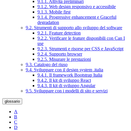
9.1.1. Attività preliminari
9.1.2. Web design responsivo e accessibile
9.1.3. Mobile first
9.1.4. Progressive enhancement e Graceful
degradation
9.2. Strumenti di supporto allo sviluppo del software
9.2.1. Feature detection
9.2.2. Verificare le feature disponibili con Can I
use
9.2.3. Strumenti e risorse per CSS e JavaScript
9.2.4. Supporto browser
9.2.5. Misurare le prestazioni
9.3. Catalogo del riuso
9.4. Sviluppare con il design system .italia
9.4.1. Il framework Bootstrap Italia
9.4.2. Il kit di sviluppo React
9.4.3. Il kit di sviluppo Angular
9.5. Sviluppare con i modelli di sito e servizi
glossario
A
B
C
D