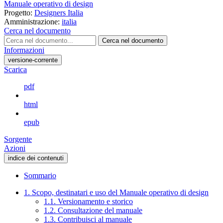
Manuale operativo di design
Progetto:
Designers Italia
Amministrazione:
italia
Cerca nel documento
Cerca nel documento
Informazioni
versione-corrente
Scarica
pdf
html
epub
Sorgente
Azioni
indice dei contenuti
Sommario
1. Scopo, destinatari e uso del Manuale operativo di design
1.1. Versionamento e storico
1.2. Consultazione del manuale
1.3. Contribuisci al manuale