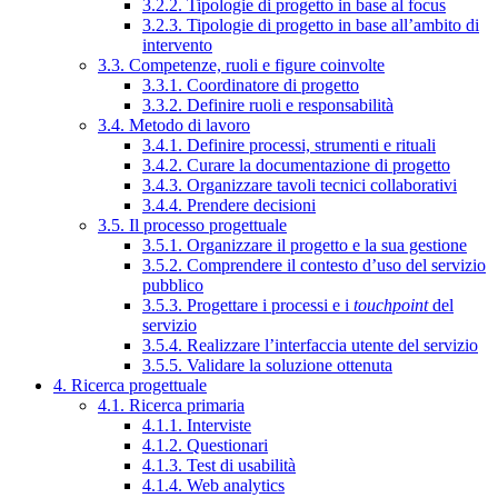
3.2.2. Tipologie di progetto in base al focus
3.2.3. Tipologie di progetto in base all’ambito di
intervento
3.3. Competenze, ruoli e figure coinvolte
3.3.1. Coordinatore di progetto
3.3.2. Definire ruoli e responsabilità
3.4. Metodo di lavoro
3.4.1. Definire processi, strumenti e rituali
3.4.2. Curare la documentazione di progetto
3.4.3. Organizzare tavoli tecnici collaborativi
3.4.4. Prendere decisioni
3.5. Il processo progettuale
3.5.1. Organizzare il progetto e la sua gestione
3.5.2. Comprendere il contesto d’uso del servizio
pubblico
3.5.3. Progettare i processi e i
touchpoint
del
servizio
3.5.4. Realizzare l’interfaccia utente del servizio
3.5.5. Validare la soluzione ottenuta
4. Ricerca progettuale
4.1. Ricerca primaria
4.1.1. Interviste
4.1.2. Questionari
4.1.3. Test di usabilità
4.1.4. Web analytics