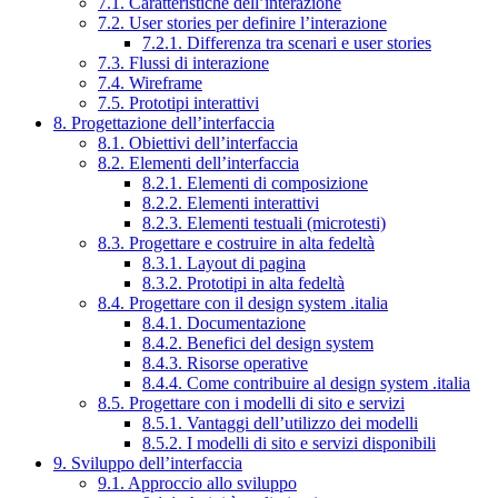
7.1. Caratteristiche dell’interazione
7.2. User stories per definire l’interazione
7.2.1. Differenza tra scenari e user stories
7.3. Flussi di interazione
7.4. Wireframe
7.5. Prototipi interattivi
8. Progettazione dell’interfaccia
8.1. Obiettivi dell’interfaccia
8.2. Elementi dell’interfaccia
8.2.1. Elementi di composizione
8.2.2. Elementi interattivi
8.2.3. Elementi testuali (microtesti)
8.3. Progettare e costruire in alta fedeltà
8.3.1. Layout di pagina
8.3.2. Prototipi in alta fedeltà
8.4. Progettare con il design system .italia
8.4.1. Documentazione
8.4.2. Benefici del design system
8.4.3. Risorse operative
8.4.4. Come contribuire al design system .italia
8.5. Progettare con i modelli di sito e servizi
8.5.1. Vantaggi dell’utilizzo dei modelli
8.5.2. I modelli di sito e servizi disponibili
9. Sviluppo dell’interfaccia
9.1. Approccio allo sviluppo