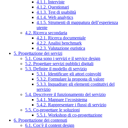
4.1.1. Interviste
4.1.2. Questionari
4.1.3. Test di usabilità
4.1.4. Web analytics
4.1.5. Strumenti di mappatura dell’esperienza
utente
4.2. Ricerca secondaria
4.2.1. Ricerca documentale
4.2.2. Analisi benchmark
4.2.3. Valutazione euristica
5. Progettazione dei servizi
5.1. Cosa sono i servizi e il service design
5.2. Progettare servizi pubblici digitali
5.3. Definire il modello di servizio
5.3.1. Identificare gli attori coinvolti
5.3.2. Formulare la proposta di valore
5.3.3. Inquadrare gli elementi costitutivi del
servizio
5.4. Descrivere il funzionamento del servizio
5.4.1. Mappare l’ecosistema
5.4.2. Rappresentare i flussi di servizio
5.5. Co-progettare le soluzioni
5.5.1. Workshop di co-progettazione
6. Progettazione dei contenuti
6.1. Cos’è il content design