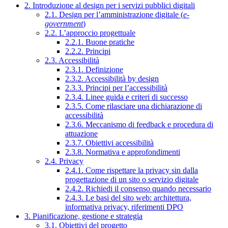
2. Introduzione al design per i servizi pubblici digitali
2.1. Design per l’amministrazione digitale (
e-
government
)
2.2. L’approccio progettuale
2.2.1. Buone pratiche
2.2.2. Principi
2.3. Accessibilità
2.3.1. Definizione
2.3.2. Accessibilità by design
2.3.3. Principi per l’accessibilità
2.3.4. Linee guida e criteri di successo
2.3.5. Come rilasciare una dichiarazione di
accessibilità
2.3.6. Meccanismo di feedback e procedura di
attuazione
2.3.7. Obiettivi accessibilità
2.3.8. Normativa e approfondimenti
2.4. Privacy
2.4.1. Come rispettare la privacy sin dalla
progettazione di un sito o servizio digitale
2.4.2. Richiedi il consenso quando necessario
2.4.3. Le basi del sito web: architettura,
informativa privacy, riferimenti DPO
3. Pianificazione, gestione e strategia
3.1. Obiettivi del progetto