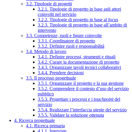
3.2. Tipologie di progetti
3.2.1. Tipologie di progetto in base agli attori
coinvolti nel servizio
3.2.2. Tipologie di progetto in base al focus
3.2.3. Tipologie di progetto in base all’ambito di
intervento
3.3. Competenze, ruoli e figure coinvolte
3.3.1. Coordinatore di progetto
3.3.2. Definire ruoli e responsabilità
3.4. Metodo di lavoro
3.4.1. Definire processi, strumenti e rituali
3.4.2. Curare la documentazione di progetto
3.4.3. Organizzare tavoli tecnici collaborativi
3.4.4. Prendere decisioni
3.5. Il processo progettuale
3.5.1. Organizzare il progetto e la sua gestione
3.5.2. Comprendere il contesto d’uso del servizio
pubblico
3.5.3. Progettare i processi e i
touchpoint
del
servizio
3.5.4. Realizzare l’interfaccia utente del servizio
3.5.5. Validare la soluzione ottenuta
4. Ricerca progettuale
4.1. Ricerca primaria
4.1.1. Interviste