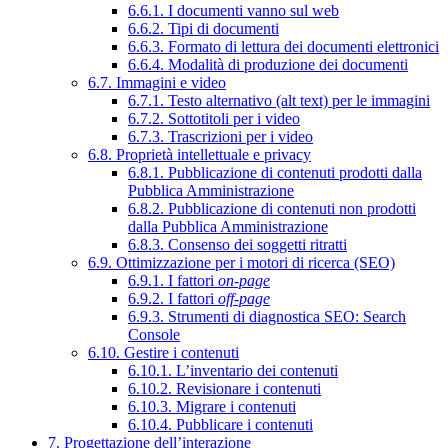
6.6.1. I documenti vanno sul web
6.6.2. Tipi di documenti
6.6.3. Formato di lettura dei documenti elettronici
6.6.4. Modalità di produzione dei documenti
6.7. Immagini e video
6.7.1. Testo alternativo (alt text) per le immagini
6.7.2. Sottotitoli per i video
6.7.3. Trascrizioni per i video
6.8. Proprietà intellettuale e privacy
6.8.1. Pubblicazione di contenuti prodotti dalla
Pubblica Amministrazione
6.8.2. Pubblicazione di contenuti non prodotti
dalla Pubblica Amministrazione
6.8.3. Consenso dei soggetti ritratti
6.9. Ottimizzazione per i motori di ricerca (SEO)
6.9.1. I fattori
on-page
6.9.2. I fattori
off-page
6.9.3. Strumenti di diagnostica SEO: Search
Console
6.10. Gestire i contenuti
6.10.1. L’inventario dei contenuti
6.10.2. Revisionare i contenuti
6.10.3. Migrare i contenuti
6.10.4. Pubblicare i contenuti
7. Progettazione dell’interazione