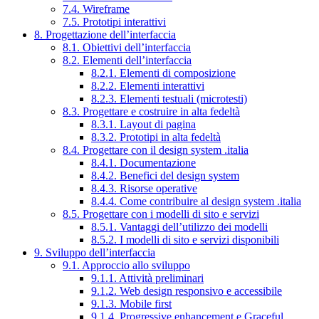
7.4. Wireframe
7.5. Prototipi interattivi
8. Progettazione dell’interfaccia
8.1. Obiettivi dell’interfaccia
8.2. Elementi dell’interfaccia
8.2.1. Elementi di composizione
8.2.2. Elementi interattivi
8.2.3. Elementi testuali (microtesti)
8.3. Progettare e costruire in alta fedeltà
8.3.1. Layout di pagina
8.3.2. Prototipi in alta fedeltà
8.4. Progettare con il design system .italia
8.4.1. Documentazione
8.4.2. Benefici del design system
8.4.3. Risorse operative
8.4.4. Come contribuire al design system .italia
8.5. Progettare con i modelli di sito e servizi
8.5.1. Vantaggi dell’utilizzo dei modelli
8.5.2. I modelli di sito e servizi disponibili
9. Sviluppo dell’interfaccia
9.1. Approccio allo sviluppo
9.1.1. Attività preliminari
9.1.2. Web design responsivo e accessibile
9.1.3. Mobile first
9.1.4. Progressive enhancement e Graceful