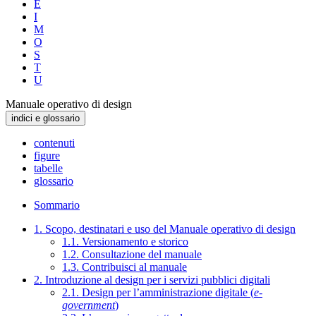
E
I
M
O
S
T
U
Manuale operativo di design
indici e glossario
contenuti
figure
tabelle
glossario
Sommario
1. Scopo, destinatari e uso del Manuale operativo di design
1.1. Versionamento e storico
1.2. Consultazione del manuale
1.3. Contribuisci al manuale
2. Introduzione al design per i servizi pubblici digitali
2.1. Design per l’amministrazione digitale (
e-
government
)