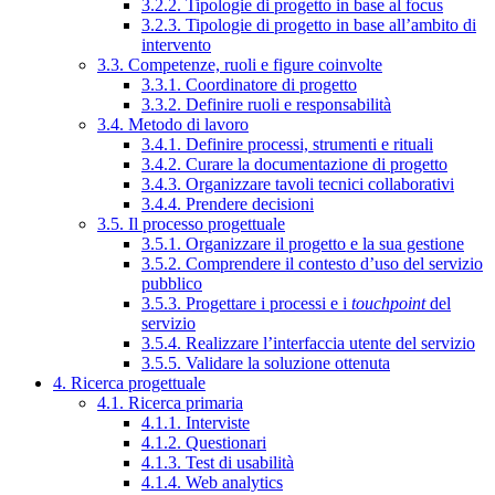
3.2.2. Tipologie di progetto in base al focus
3.2.3. Tipologie di progetto in base all’ambito di
intervento
3.3. Competenze, ruoli e figure coinvolte
3.3.1. Coordinatore di progetto
3.3.2. Definire ruoli e responsabilità
3.4. Metodo di lavoro
3.4.1. Definire processi, strumenti e rituali
3.4.2. Curare la documentazione di progetto
3.4.3. Organizzare tavoli tecnici collaborativi
3.4.4. Prendere decisioni
3.5. Il processo progettuale
3.5.1. Organizzare il progetto e la sua gestione
3.5.2. Comprendere il contesto d’uso del servizio
pubblico
3.5.3. Progettare i processi e i
touchpoint
del
servizio
3.5.4. Realizzare l’interfaccia utente del servizio
3.5.5. Validare la soluzione ottenuta
4. Ricerca progettuale
4.1. Ricerca primaria
4.1.1. Interviste
4.1.2. Questionari
4.1.3. Test di usabilità
4.1.4. Web analytics