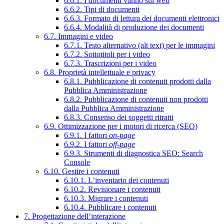
6.6.1. I documenti vanno sul web
6.6.2. Tipi di documenti
6.6.3. Formato di lettura dei documenti elettronici
6.6.4. Modalità di produzione dei documenti
6.7. Immagini e video
6.7.1. Testo alternativo (alt text) per le immagini
6.7.2. Sottotitoli per i video
6.7.3. Trascrizioni per i video
6.8. Proprietà intellettuale e privacy
6.8.1. Pubblicazione di contenuti prodotti dalla
Pubblica Amministrazione
6.8.2. Pubblicazione di contenuti non prodotti
dalla Pubblica Amministrazione
6.8.3. Consenso dei soggetti ritratti
6.9. Ottimizzazione per i motori di ricerca (SEO)
6.9.1. I fattori
on-page
6.9.2. I fattori
off-page
6.9.3. Strumenti di diagnostica SEO: Search
Console
6.10. Gestire i contenuti
6.10.1. L’inventario dei contenuti
6.10.2. Revisionare i contenuti
6.10.3. Migrare i contenuti
6.10.4. Pubblicare i contenuti
7. Progettazione dell’interazione