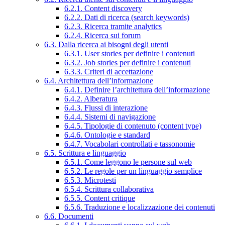
6.2.1. Content discovery
6.2.2. Dati di ricerca (search keywords)
6.2.3. Ricerca tramite analytics
6.2.4. Ricerca sui forum
6.3. Dalla ricerca ai bisogni degli utenti
6.3.1. User stories per definire i contenuti
6.3.2. Job stories per definire i contenuti
6.3.3. Criteri di accettazione
6.4. Architettura dell’informazione
6.4.1. Definire l’architettura dell’informazione
6.4.2. Alberatura
6.4.3. Flussi di interazione
6.4.4. Sistemi di navigazione
6.4.5. Tipologie di contenuto (content type)
6.4.6. Ontologie e standard
6.4.7. Vocabolari controllati e tassonomie
6.5. Scrittura e linguaggio
6.5.1. Come leggono le persone sul web
6.5.2. Le regole per un linguaggio semplice
6.5.3. Microtesti
6.5.4. Scrittura collaborativa
6.5.5. Content critique
6.5.6. Traduzione e localizzazione dei contenuti
6.6. Documenti