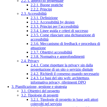
2.2. L’approccio progettuale
2.2.1. Buone pratiche
2.2.2. Principi
2.3. Accessibilità
2.3.1. Definizione
2.3.2. Accessibilità by design
2.3.3. Principi per l’accessibilità
2.3.4. Linee guida e criteri di successo
2.3.5. Come rilasciare una dichiarazione di
accessibilità
2.3.6. Meccanismo di feedback e procedura di
attuazione
2.3.7. Obiettivi accessibilità
2.3.8. Normativa e approfondimenti
2.4. Privacy
2.4.1. Come rispettare la privacy sin dalla
progettazione di un sito o servizio digitale
2.4.2. Richiedi il consenso quando necessario
2.4.3. Le basi del sito web: architettura,
informativa privacy, riferimenti DPO
3. Pianificazione, gestione e strategia
3.1. Obiettivi del progetto
3.2. Tipologie di progetti
3.2.1. Tipologie di progetto in base agli attori
coinvolti nel servizio