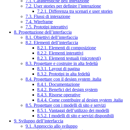
7.1. Caratteristiche dell’interazione
7.2. User stories per definire l’interazione
7.2.1. Differenza tra scenari e user stories
7.3. Flussi di interazione
7.4. Wireframe
7.5. Prototipi interattivi
8. Progettazione dell’interfaccia
8.1. Obiettivi dell’interfaccia
8.2. Elementi dell’interfaccia
8.2.1. Elementi di composizione
8.2.2. Elementi interattivi
8.2.3. Elementi testuali (microtesti)
8.3. Progettare e costruire in alta fedeltà
8.3.1. Layout di pagina
8.3.2. Prototipi in alta fedeltà
8.4. Progettare con il design system .italia
8.4.1. Documentazione
8.4.2. Benefici del design system
8.4.3. Risorse operative
8.4.4. Come contribuire al design system .italia
8.5. Progettare con i modelli di sito e servizi
8.5.1. Vantaggi dell’utilizzo dei modelli
8.5.2. I modelli di sito e servizi disponibili
9. Sviluppo dell’interfaccia
9.1. Approccio allo sviluppo