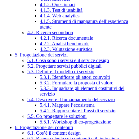
4.1.2. Questionari
4.1.3. Test di usabilità
4.1.4. Web analytics
4.1.5. Strumenti di mappatura dell’esperienza
utente
4.2. Ricerca secondaria
4.2.1. Ricerca documentale
4.2.2. Analisi benchmark
4.2.3. Valutazione euristica
5. Progettazione dei servizi
5.1. Cosa sono i servizi e il service design
5.2. Progettare servizi pubblici digitali
5.3. Definire il modello di servizio
5.3.1. Identificare gli attori coinvolti
5.3.2. Formulare la proposta di valore
5.3.3. Inquadrare gli elementi costitutivi del
servizio
5.4. Descrivere il funzionamento del servizio
5.4.1. Mappare l’ecosistema
5.4.2. Rappresentare i flussi di servizio
5.5. Co-progettare le soluzioni
5.5.1. Workshop di co-progettazione
6. Progettazione dei contenuti
6.1. Cos’è il content design
6.2. Ricerca utente sui contenuti e il linguaggio