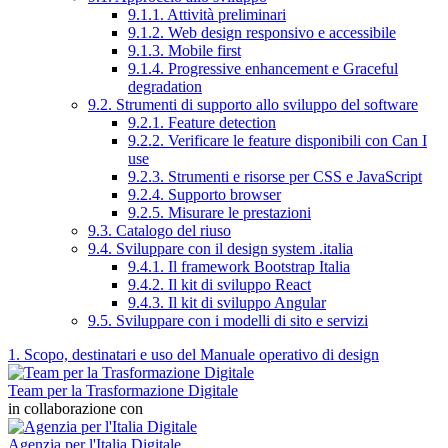
9.1.1. Attività preliminari
9.1.2. Web design responsivo e accessibile
9.1.3. Mobile first
9.1.4. Progressive enhancement e Graceful
degradation
9.2. Strumenti di supporto allo sviluppo del software
9.2.1. Feature detection
9.2.2. Verificare le feature disponibili con Can I
use
9.2.3. Strumenti e risorse per CSS e JavaScript
9.2.4. Supporto browser
9.2.5. Misurare le prestazioni
9.3. Catalogo del riuso
9.4. Sviluppare con il design system .italia
9.4.1. Il framework Bootstrap Italia
9.4.2. Il kit di sviluppo React
9.4.3. Il kit di sviluppo Angular
9.5. Sviluppare con i modelli di sito e servizi
1. Scopo, destinatari e uso del Manuale operativo di design
Team per la Trasformazione Digitale
in collaborazione con
Agenzia per l'Italia Digitale