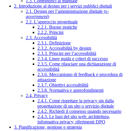
1.3. Contribuisci al manuale
2. Introduzione al design per i servizi pubblici digitali
2.1. Design per l’amministrazione digitale (
e-
government
)
2.2. L’approccio progettuale
2.2.1. Buone pratiche
2.2.2. Principi
2.3. Accessibilità
2.3.1. Definizione
2.3.2. Accessibilità by design
2.3.3. Principi per l’accessibilità
2.3.4. Linee guida e criteri di successo
2.3.5. Come rilasciare una dichiarazione di
accessibilità
2.3.6. Meccanismo di feedback e procedura di
attuazione
2.3.7. Obiettivi accessibilità
2.3.8. Normativa e approfondimenti
2.4. Privacy
2.4.1. Come rispettare la privacy sin dalla
progettazione di un sito o servizio digitale
2.4.2. Richiedi il consenso quando necessario
2.4.3. Le basi del sito web: architettura,
informativa privacy, riferimenti DPO
3. Pianificazione, gestione e strategia