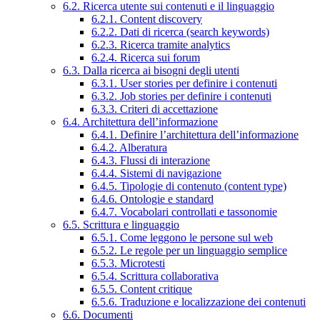
6.2. Ricerca utente sui contenuti e il linguaggio
6.2.1. Content discovery
6.2.2. Dati di ricerca (search keywords)
6.2.3. Ricerca tramite analytics
6.2.4. Ricerca sui forum
6.3. Dalla ricerca ai bisogni degli utenti
6.3.1. User stories per definire i contenuti
6.3.2. Job stories per definire i contenuti
6.3.3. Criteri di accettazione
6.4. Architettura dell’informazione
6.4.1. Definire l’architettura dell’informazione
6.4.2. Alberatura
6.4.3. Flussi di interazione
6.4.4. Sistemi di navigazione
6.4.5. Tipologie di contenuto (content type)
6.4.6. Ontologie e standard
6.4.7. Vocabolari controllati e tassonomie
6.5. Scrittura e linguaggio
6.5.1. Come leggono le persone sul web
6.5.2. Le regole per un linguaggio semplice
6.5.3. Microtesti
6.5.4. Scrittura collaborativa
6.5.5. Content critique
6.5.6. Traduzione e localizzazione dei contenuti
6.6. Documenti