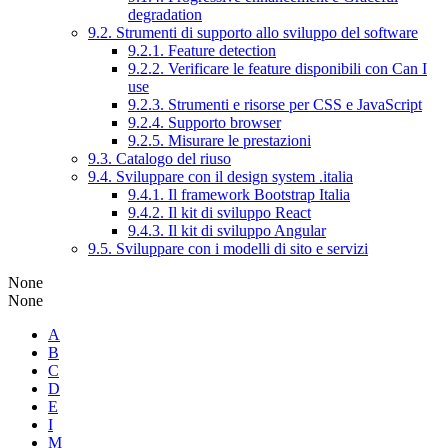
degradation
9.2. Strumenti di supporto allo sviluppo del software
9.2.1. Feature detection
9.2.2. Verificare le feature disponibili con Can I
use
9.2.3. Strumenti e risorse per CSS e JavaScript
9.2.4. Supporto browser
9.2.5. Misurare le prestazioni
9.3. Catalogo del riuso
9.4. Sviluppare con il design system .italia
9.4.1. Il framework Bootstrap Italia
9.4.2. Il kit di sviluppo React
9.4.3. Il kit di sviluppo Angular
9.5. Sviluppare con i modelli di sito e servizi
None
None
A
B
C
D
E
I
M