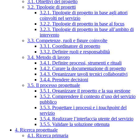
3.1. Obiettivi del progetto
3.2. Tipologie di progetti
3.2.1. Tipologie di progetto in base agli attori
coinvolti nel servizio
3.2.2. Tipologie di progetto in base al focus
3.2.3. Tipologie di progetto in base all’ambito di
intervento
3.3. Competenze, ruoli e figure coinvolte
3.3.1. Coordinatore di progetto
3.3.2. Definire ruoli e responsabilità
3.4. Metodo di lavoro
3.4.1. Definire processi, strumenti e rituali
3.4.2. Curare la documentazione di progetto
3.4.3. Organizzare tavoli tecnici collaborativi
3.4.4. Prendere decisioni
3.5. Il processo progettuale
3.5.1. Organizzare il progetto e la sua gestione
3.5.2. Comprendere il contesto d’uso del servizio
pubblico
3.5.3. Progettare i processi e i
touchpoint
del
servizio
3.5.4. Realizzare l’interfaccia utente del servizio
3.5.5. Validare la soluzione ottenuta
4. Ricerca progettuale
4.1. Ricerca primaria