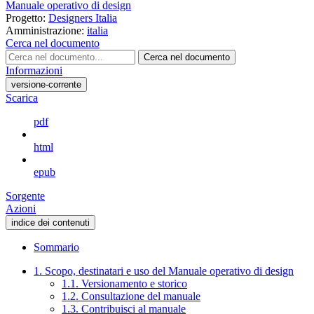
Manuale operativo di design
Progetto:
Designers Italia
Amministrazione:
italia
Cerca nel documento
Cerca nel documento
Informazioni
versione-corrente
Scarica
pdf
html
epub
Sorgente
Azioni
indice dei contenuti
Sommario
1. Scopo, destinatari e uso del Manuale operativo di design
1.1. Versionamento e storico
1.2. Consultazione del manuale
1.3. Contribuisci al manuale