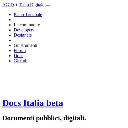
AGID
+
Team Digitale
Piano Triennale
Le community
Developers
Designers
Gli strumenti
Forum
Docs
GitHub
Docs Italia
beta
Documenti pubblici, digitali.