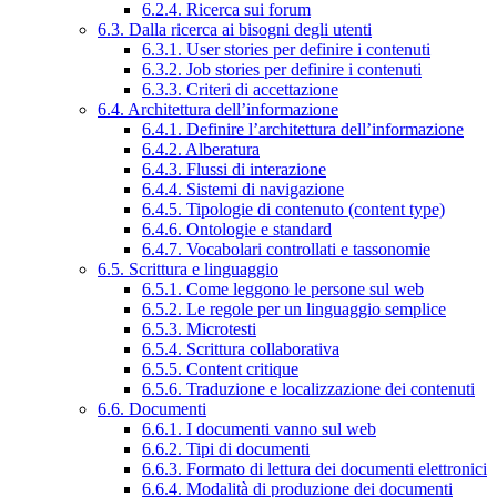
6.2.4. Ricerca sui forum
6.3. Dalla ricerca ai bisogni degli utenti
6.3.1. User stories per definire i contenuti
6.3.2. Job stories per definire i contenuti
6.3.3. Criteri di accettazione
6.4. Architettura dell’informazione
6.4.1. Definire l’architettura dell’informazione
6.4.2. Alberatura
6.4.3. Flussi di interazione
6.4.4. Sistemi di navigazione
6.4.5. Tipologie di contenuto (content type)
6.4.6. Ontologie e standard
6.4.7. Vocabolari controllati e tassonomie
6.5. Scrittura e linguaggio
6.5.1. Come leggono le persone sul web
6.5.2. Le regole per un linguaggio semplice
6.5.3. Microtesti
6.5.4. Scrittura collaborativa
6.5.5. Content critique
6.5.6. Traduzione e localizzazione dei contenuti
6.6. Documenti
6.6.1. I documenti vanno sul web
6.6.2. Tipi di documenti
6.6.3. Formato di lettura dei documenti elettronici
6.6.4. Modalità di produzione dei documenti