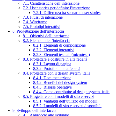
7.1. Caratteristiche dell’interazione
7.2. User stories per definire l’interazione
7.2.1. Differenza tra scenari e user stories
7.3. Flussi di interazione
7.4. Wireframe
7.5. Prototipi interattivi
8. Progettazione dell’interfaccia
8.1. Obiettivi dell’interfaccia
8.2. Elementi dell’interfaccia
8.2.1. Elementi di composizione
8.2.2. Elementi interattivi
8.2.3. Elementi testuali (microtesti)
8.3. Progettare e costruire in alta fedeltà
8.3.1. Layout di pagina
8.3.2. Prototipi in alta fedeltà
8.4. Progettare con il design system .italia
8.4.1. Documentazione
8.4.2. Benefici del design system
8.4.3. Risorse operative
8.4.4. Come contribuire al design system .italia
8.5. Progettare con i modelli di sito e servizi
8.5.1. Vantaggi dell’utilizzo dei modelli
8.5.2. I modelli di sito e servizi disponibili
9. Sviluppo dell’interfaccia
9.1. Approccio allo sviluppo