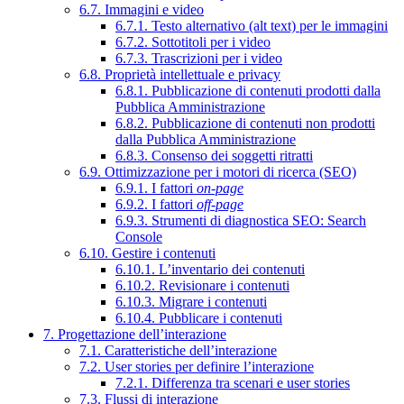
6.7. Immagini e video
6.7.1. Testo alternativo (alt text) per le immagini
6.7.2. Sottotitoli per i video
6.7.3. Trascrizioni per i video
6.8. Proprietà intellettuale e privacy
6.8.1. Pubblicazione di contenuti prodotti dalla
Pubblica Amministrazione
6.8.2. Pubblicazione di contenuti non prodotti
dalla Pubblica Amministrazione
6.8.3. Consenso dei soggetti ritratti
6.9. Ottimizzazione per i motori di ricerca (SEO)
6.9.1. I fattori
on-page
6.9.2. I fattori
off-page
6.9.3. Strumenti di diagnostica SEO: Search
Console
6.10. Gestire i contenuti
6.10.1. L’inventario dei contenuti
6.10.2. Revisionare i contenuti
6.10.3. Migrare i contenuti
6.10.4. Pubblicare i contenuti
7. Progettazione dell’interazione
7.1. Caratteristiche dell’interazione
7.2. User stories per definire l’interazione
7.2.1. Differenza tra scenari e user stories
7.3. Flussi di interazione