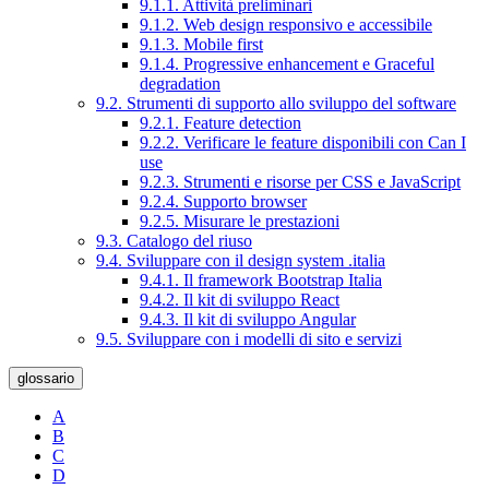
9.1.1. Attività preliminari
9.1.2. Web design responsivo e accessibile
9.1.3. Mobile first
9.1.4. Progressive enhancement e Graceful
degradation
9.2. Strumenti di supporto allo sviluppo del software
9.2.1. Feature detection
9.2.2. Verificare le feature disponibili con Can I
use
9.2.3. Strumenti e risorse per CSS e JavaScript
9.2.4. Supporto browser
9.2.5. Misurare le prestazioni
9.3. Catalogo del riuso
9.4. Sviluppare con il design system .italia
9.4.1. Il framework Bootstrap Italia
9.4.2. Il kit di sviluppo React
9.4.3. Il kit di sviluppo Angular
9.5. Sviluppare con i modelli di sito e servizi
glossario
A
B
C
D