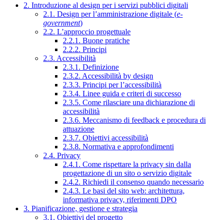
2. Introduzione al design per i servizi pubblici digitali
2.1. Design per l’amministrazione digitale (
e-
government
)
2.2. L’approccio progettuale
2.2.1. Buone pratiche
2.2.2. Principi
2.3. Accessibilità
2.3.1. Definizione
2.3.2. Accessibilità by design
2.3.3. Principi per l’accessibilità
2.3.4. Linee guida e criteri di successo
2.3.5. Come rilasciare una dichiarazione di
accessibilità
2.3.6. Meccanismo di feedback e procedura di
attuazione
2.3.7. Obiettivi accessibilità
2.3.8. Normativa e approfondimenti
2.4. Privacy
2.4.1. Come rispettare la privacy sin dalla
progettazione di un sito o servizio digitale
2.4.2. Richiedi il consenso quando necessario
2.4.3. Le basi del sito web: architettura,
informativa privacy, riferimenti DPO
3. Pianificazione, gestione e strategia
3.1. Obiettivi del progetto