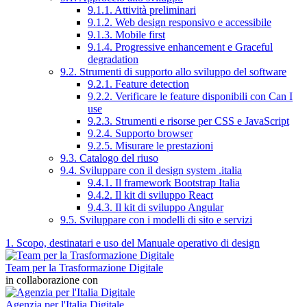
9.1.1. Attività preliminari
9.1.2. Web design responsivo e accessibile
9.1.3. Mobile first
9.1.4. Progressive enhancement e Graceful
degradation
9.2. Strumenti di supporto allo sviluppo del software
9.2.1. Feature detection
9.2.2. Verificare le feature disponibili con Can I
use
9.2.3. Strumenti e risorse per CSS e JavaScript
9.2.4. Supporto browser
9.2.5. Misurare le prestazioni
9.3. Catalogo del riuso
9.4. Sviluppare con il design system .italia
9.4.1. Il framework Bootstrap Italia
9.4.2. Il kit di sviluppo React
9.4.3. Il kit di sviluppo Angular
9.5. Sviluppare con i modelli di sito e servizi
1. Scopo, destinatari e uso del Manuale operativo di design
Team per la Trasformazione Digitale
in collaborazione con
Agenzia per l'Italia Digitale