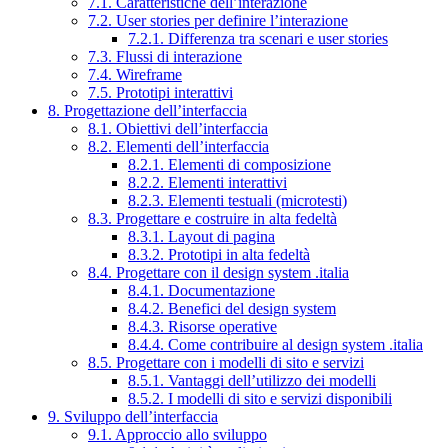
7.1. Caratteristiche dell’interazione
7.2. User stories per definire l’interazione
7.2.1. Differenza tra scenari e user stories
7.3. Flussi di interazione
7.4. Wireframe
7.5. Prototipi interattivi
8. Progettazione dell’interfaccia
8.1. Obiettivi dell’interfaccia
8.2. Elementi dell’interfaccia
8.2.1. Elementi di composizione
8.2.2. Elementi interattivi
8.2.3. Elementi testuali (microtesti)
8.3. Progettare e costruire in alta fedeltà
8.3.1. Layout di pagina
8.3.2. Prototipi in alta fedeltà
8.4. Progettare con il design system .italia
8.4.1. Documentazione
8.4.2. Benefici del design system
8.4.3. Risorse operative
8.4.4. Come contribuire al design system .italia
8.5. Progettare con i modelli di sito e servizi
8.5.1. Vantaggi dell’utilizzo dei modelli
8.5.2. I modelli di sito e servizi disponibili
9. Sviluppo dell’interfaccia
9.1. Approccio allo sviluppo