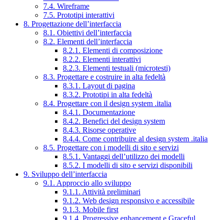
7.4. Wireframe
7.5. Prototipi interattivi
8. Progettazione dell’interfaccia
8.1. Obiettivi dell’interfaccia
8.2. Elementi dell’interfaccia
8.2.1. Elementi di composizione
8.2.2. Elementi interattivi
8.2.3. Elementi testuali (microtesti)
8.3. Progettare e costruire in alta fedeltà
8.3.1. Layout di pagina
8.3.2. Prototipi in alta fedeltà
8.4. Progettare con il design system .italia
8.4.1. Documentazione
8.4.2. Benefici del design system
8.4.3. Risorse operative
8.4.4. Come contribuire al design system .italia
8.5. Progettare con i modelli di sito e servizi
8.5.1. Vantaggi dell’utilizzo dei modelli
8.5.2. I modelli di sito e servizi disponibili
9. Sviluppo dell’interfaccia
9.1. Approccio allo sviluppo
9.1.1. Attività preliminari
9.1.2. Web design responsivo e accessibile
9.1.3. Mobile first
9.1.4. Progressive enhancement e Graceful