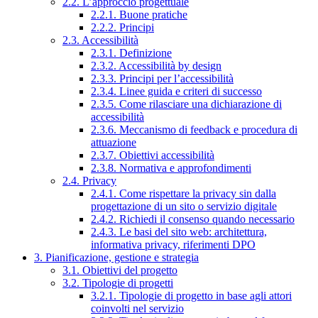
2.2. L’approccio progettuale
2.2.1. Buone pratiche
2.2.2. Principi
2.3. Accessibilità
2.3.1. Definizione
2.3.2. Accessibilità by design
2.3.3. Principi per l’accessibilità
2.3.4. Linee guida e criteri di successo
2.3.5. Come rilasciare una dichiarazione di
accessibilità
2.3.6. Meccanismo di feedback e procedura di
attuazione
2.3.7. Obiettivi accessibilità
2.3.8. Normativa e approfondimenti
2.4. Privacy
2.4.1. Come rispettare la privacy sin dalla
progettazione di un sito o servizio digitale
2.4.2. Richiedi il consenso quando necessario
2.4.3. Le basi del sito web: architettura,
informativa privacy, riferimenti DPO
3. Pianificazione, gestione e strategia
3.1. Obiettivi del progetto
3.2. Tipologie di progetti
3.2.1. Tipologie di progetto in base agli attori
coinvolti nel servizio