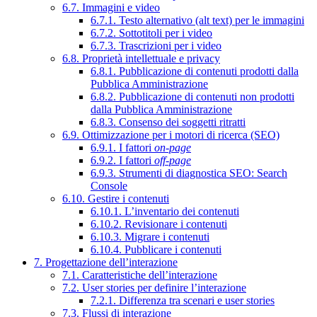
6.7. Immagini e video
6.7.1. Testo alternativo (alt text) per le immagini
6.7.2. Sottotitoli per i video
6.7.3. Trascrizioni per i video
6.8. Proprietà intellettuale e privacy
6.8.1. Pubblicazione di contenuti prodotti dalla
Pubblica Amministrazione
6.8.2. Pubblicazione di contenuti non prodotti
dalla Pubblica Amministrazione
6.8.3. Consenso dei soggetti ritratti
6.9. Ottimizzazione per i motori di ricerca (SEO)
6.9.1. I fattori
on-page
6.9.2. I fattori
off-page
6.9.3. Strumenti di diagnostica SEO: Search
Console
6.10. Gestire i contenuti
6.10.1. L’inventario dei contenuti
6.10.2. Revisionare i contenuti
6.10.3. Migrare i contenuti
6.10.4. Pubblicare i contenuti
7. Progettazione dell’interazione
7.1. Caratteristiche dell’interazione
7.2. User stories per definire l’interazione
7.2.1. Differenza tra scenari e user stories
7.3. Flussi di interazione