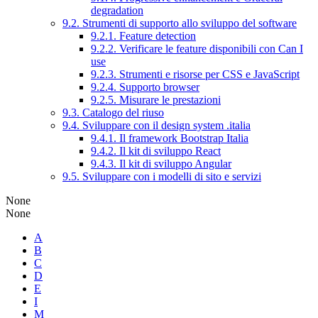
degradation
9.2. Strumenti di supporto allo sviluppo del software
9.2.1. Feature detection
9.2.2. Verificare le feature disponibili con Can I
use
9.2.3. Strumenti e risorse per CSS e JavaScript
9.2.4. Supporto browser
9.2.5. Misurare le prestazioni
9.3. Catalogo del riuso
9.4. Sviluppare con il design system .italia
9.4.1. Il framework Bootstrap Italia
9.4.2. Il kit di sviluppo React
9.4.3. Il kit di sviluppo Angular
9.5. Sviluppare con i modelli di sito e servizi
None
None
A
B
C
D
E
I
M