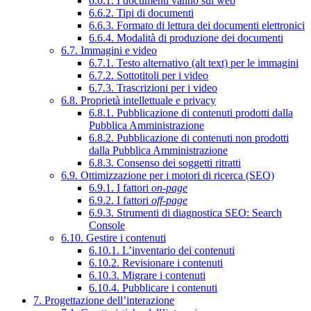
6.6.1. I documenti vanno sul web
6.6.2. Tipi di documenti
6.6.3. Formato di lettura dei documenti elettronici
6.6.4. Modalità di produzione dei documenti
6.7. Immagini e video
6.7.1. Testo alternativo (alt text) per le immagini
6.7.2. Sottotitoli per i video
6.7.3. Trascrizioni per i video
6.8. Proprietà intellettuale e privacy
6.8.1. Pubblicazione di contenuti prodotti dalla
Pubblica Amministrazione
6.8.2. Pubblicazione di contenuti non prodotti
dalla Pubblica Amministrazione
6.8.3. Consenso dei soggetti ritratti
6.9. Ottimizzazione per i motori di ricerca (SEO)
6.9.1. I fattori
on-page
6.9.2. I fattori
off-page
6.9.3. Strumenti di diagnostica SEO: Search
Console
6.10. Gestire i contenuti
6.10.1. L’inventario dei contenuti
6.10.2. Revisionare i contenuti
6.10.3. Migrare i contenuti
6.10.4. Pubblicare i contenuti
7. Progettazione dell’interazione