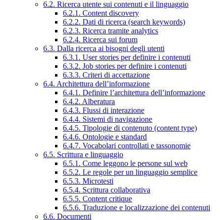
6.2. Ricerca utente sui contenuti e il linguaggio
6.2.1. Content discovery
6.2.2. Dati di ricerca (search keywords)
6.2.3. Ricerca tramite analytics
6.2.4. Ricerca sui forum
6.3. Dalla ricerca ai bisogni degli utenti
6.3.1. User stories per definire i contenuti
6.3.2. Job stories per definire i contenuti
6.3.3. Criteri di accettazione
6.4. Architettura dell’informazione
6.4.1. Definire l’architettura dell’informazione
6.4.2. Alberatura
6.4.3. Flussi di interazione
6.4.4. Sistemi di navigazione
6.4.5. Tipologie di contenuto (content type)
6.4.6. Ontologie e standard
6.4.7. Vocabolari controllati e tassonomie
6.5. Scrittura e linguaggio
6.5.1. Come leggono le persone sul web
6.5.2. Le regole per un linguaggio semplice
6.5.3. Microtesti
6.5.4. Scrittura collaborativa
6.5.5. Content critique
6.5.6. Traduzione e localizzazione dei contenuti
6.6. Documenti