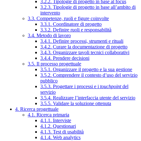
3.2.2. Tipologie di progetto in base al focus
3.2.3. Tipologie di progetto in base all’ambito di
intervento
3.3. Competenze, ruoli e figure coinvolte
3.3.1. Coordinatore di progetto
3.3.2. Definire ruoli e responsabilità
3.4. Metodo di lavoro
3.4.1. Definire processi, strumenti e rituali
3.4.2. Curare la documentazione di progetto
3.4.3. Organizzare tavoli tecnici collaborativi
3.4.4. Prendere decisioni
3.5. Il processo progettuale
3.5.1. Organizzare il progetto e la sua gestione
3.5.2. Comprendere il contesto d’uso del servizio
pubblico
3.5.3. Progettare i processi e i
touchpoint
del
servizio
3.5.4. Realizzare l’interfaccia utente del servizio
3.5.5. Validare la soluzione ottenuta
4. Ricerca progettuale
4.1. Ricerca primaria
4.1.1. Interviste
4.1.2. Questionari
4.1.3. Test di usabilità
4.1.4. Web analytics