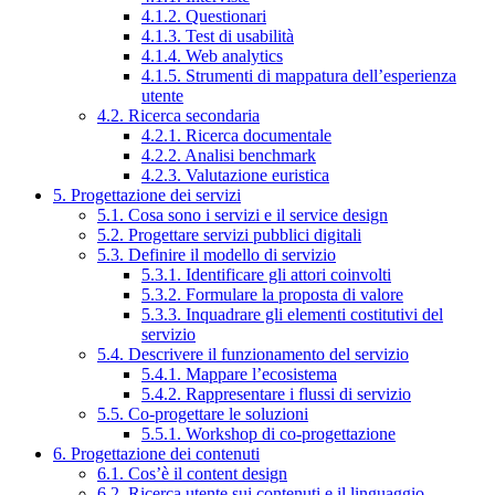
4.1.2. Questionari
4.1.3. Test di usabilità
4.1.4. Web analytics
4.1.5. Strumenti di mappatura dell’esperienza
utente
4.2. Ricerca secondaria
4.2.1. Ricerca documentale
4.2.2. Analisi benchmark
4.2.3. Valutazione euristica
5. Progettazione dei servizi
5.1. Cosa sono i servizi e il service design
5.2. Progettare servizi pubblici digitali
5.3. Definire il modello di servizio
5.3.1. Identificare gli attori coinvolti
5.3.2. Formulare la proposta di valore
5.3.3. Inquadrare gli elementi costitutivi del
servizio
5.4. Descrivere il funzionamento del servizio
5.4.1. Mappare l’ecosistema
5.4.2. Rappresentare i flussi di servizio
5.5. Co-progettare le soluzioni
5.5.1. Workshop di co-progettazione
6. Progettazione dei contenuti
6.1. Cos’è il content design
6.2. Ricerca utente sui contenuti e il linguaggio