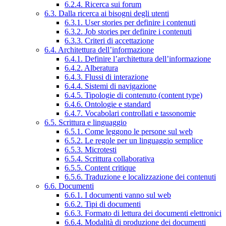
6.2.4. Ricerca sui forum
6.3. Dalla ricerca ai bisogni degli utenti
6.3.1. User stories per definire i contenuti
6.3.2. Job stories per definire i contenuti
6.3.3. Criteri di accettazione
6.4. Architettura dell’informazione
6.4.1. Definire l’architettura dell’informazione
6.4.2. Alberatura
6.4.3. Flussi di interazione
6.4.4. Sistemi di navigazione
6.4.5. Tipologie di contenuto (content type)
6.4.6. Ontologie e standard
6.4.7. Vocabolari controllati e tassonomie
6.5. Scrittura e linguaggio
6.5.1. Come leggono le persone sul web
6.5.2. Le regole per un linguaggio semplice
6.5.3. Microtesti
6.5.4. Scrittura collaborativa
6.5.5. Content critique
6.5.6. Traduzione e localizzazione dei contenuti
6.6. Documenti
6.6.1. I documenti vanno sul web
6.6.2. Tipi di documenti
6.6.3. Formato di lettura dei documenti elettronici
6.6.4. Modalità di produzione dei documenti