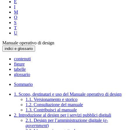
E
I
M
O
S
T
U
Manuale operativo di design
indici e glossario
contenuti
figure
tabelle
glossario
Sommario
1. Scopo, destinatari e uso del Manuale operativo di design
1.1. Versionamento e storico
1.2. Consultazione del manuale
1.3. Contribuisci al manuale
2. Introduzione al design per i servizi pubblici digitali
2.1. Design per l’amministrazione digitale (
e-
government
)