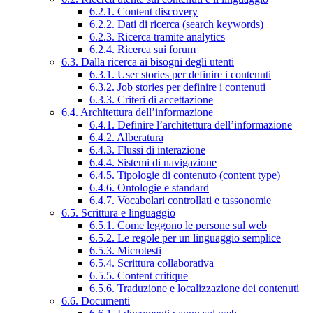
6.2.1. Content discovery
6.2.2. Dati di ricerca (search keywords)
6.2.3. Ricerca tramite analytics
6.2.4. Ricerca sui forum
6.3. Dalla ricerca ai bisogni degli utenti
6.3.1. User stories per definire i contenuti
6.3.2. Job stories per definire i contenuti
6.3.3. Criteri di accettazione
6.4. Architettura dell’informazione
6.4.1. Definire l’architettura dell’informazione
6.4.2. Alberatura
6.4.3. Flussi di interazione
6.4.4. Sistemi di navigazione
6.4.5. Tipologie di contenuto (content type)
6.4.6. Ontologie e standard
6.4.7. Vocabolari controllati e tassonomie
6.5. Scrittura e linguaggio
6.5.1. Come leggono le persone sul web
6.5.2. Le regole per un linguaggio semplice
6.5.3. Microtesti
6.5.4. Scrittura collaborativa
6.5.5. Content critique
6.5.6. Traduzione e localizzazione dei contenuti
6.6. Documenti