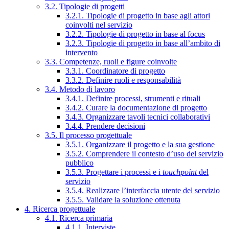
3.2. Tipologie di progetti
3.2.1. Tipologie di progetto in base agli attori
coinvolti nel servizio
3.2.2. Tipologie di progetto in base al focus
3.2.3. Tipologie di progetto in base all’ambito di
intervento
3.3. Competenze, ruoli e figure coinvolte
3.3.1. Coordinatore di progetto
3.3.2. Definire ruoli e responsabilità
3.4. Metodo di lavoro
3.4.1. Definire processi, strumenti e rituali
3.4.2. Curare la documentazione di progetto
3.4.3. Organizzare tavoli tecnici collaborativi
3.4.4. Prendere decisioni
3.5. Il processo progettuale
3.5.1. Organizzare il progetto e la sua gestione
3.5.2. Comprendere il contesto d’uso del servizio
pubblico
3.5.3. Progettare i processi e i
touchpoint
del
servizio
3.5.4. Realizzare l’interfaccia utente del servizio
3.5.5. Validare la soluzione ottenuta
4. Ricerca progettuale
4.1. Ricerca primaria
4.1.1. Interviste