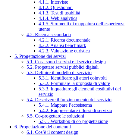
4.1.1. Interviste
4.1.2. Questionari
4.1.3. Test di usabilità
4.1.4. Web analytics
4.1.5. Strumenti di mappatura dell’esperienza
utente
4.2. Ricerca secondaria
4.2.1. Ricerca documentale
4.2.2. Analisi benchmark
4.2.3. Valutazione euristica
5. Progettazione dei servizi
5.1. Cosa sono i servizi e il service design
5.2. Progettare servizi pubblici digitali
5.3. Definire il modello di servizio
5.3.1. Identificare gli attori coinvolti
5.3.2. Formulare la proposta di valore
5.3.3. Inquadrare gli elementi costitutivi del
servizio
5.4. Descrivere il funzionamento del servizio
5.4.1. Mappare l’ecosistema
5.4.2. Rappresentare i flussi di servizio
5.5. Co-progettare le soluzioni
5.5.1. Workshop di co-progettazione
6. Progettazione dei contenuti
6.1. Cos’è il content design