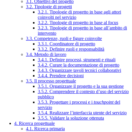
3.1. Obiettivi del progetto
3.2. Tipologie di progetti
3.2.1. Tipologie di progetto in base agli attori
coinvolti nel servizio
3.2.2. Tipologie di progetto in base al focus
3.2.3. Tipologie di progetto in base all’ambito di
intervento
3.3. Competenze, ruoli e figure coinvolte
3.3.1. Coordinatore di progetto
3.3.2. Definire ruoli e responsabilità
3.4. Metodo di lavoro
3.4.1. Definire processi, strumenti e rituali
3.4.2. Curare la documentazione di progetto
3.4.3. Organizzare tavoli tecnici collaborativi
3.4.4. Prendere decisioni
3.5. Il processo progettuale
3.5.1. Organizzare il progetto e la sua gestione
3.5.2. Comprendere il contesto d’uso del servizio
pubblico
3.5.3. Progettare i processi e i
touchpoint
del
servizio
3.5.4. Realizzare l’interfaccia utente del servizio
3.5.5. Validare la soluzione ottenuta
4. Ricerca progettuale
4.1. Ricerca primaria