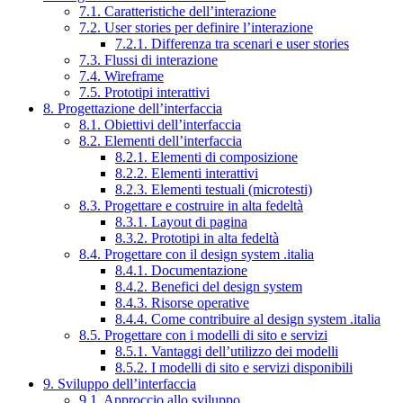
7.1. Caratteristiche dell’interazione
7.2. User stories per definire l’interazione
7.2.1. Differenza tra scenari e user stories
7.3. Flussi di interazione
7.4. Wireframe
7.5. Prototipi interattivi
8. Progettazione dell’interfaccia
8.1. Obiettivi dell’interfaccia
8.2. Elementi dell’interfaccia
8.2.1. Elementi di composizione
8.2.2. Elementi interattivi
8.2.3. Elementi testuali (microtesti)
8.3. Progettare e costruire in alta fedeltà
8.3.1. Layout di pagina
8.3.2. Prototipi in alta fedeltà
8.4. Progettare con il design system .italia
8.4.1. Documentazione
8.4.2. Benefici del design system
8.4.3. Risorse operative
8.4.4. Come contribuire al design system .italia
8.5. Progettare con i modelli di sito e servizi
8.5.1. Vantaggi dell’utilizzo dei modelli
8.5.2. I modelli di sito e servizi disponibili
9. Sviluppo dell’interfaccia
9.1. Approccio allo sviluppo