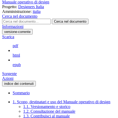
Manuale operativo di design
Progetto:
Designers Italia
Amministrazione:
italia
Cerca nel documento
Cerca nel documento
Informazioni
versione-corrente
Scarica
pdf
html
epub
Sorgente
Azioni
indice dei contenuti
Sommario
1. Scopo, destinatari e uso del Manuale operativo di design
1.1. Versionamento e storico
1.2. Consultazione del manuale
1.3. Contribuisci al manuale