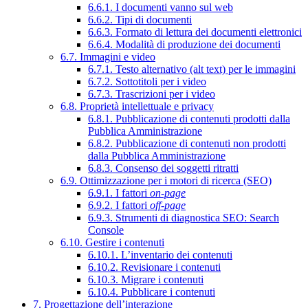
6.6.1. I documenti vanno sul web
6.6.2. Tipi di documenti
6.6.3. Formato di lettura dei documenti elettronici
6.6.4. Modalità di produzione dei documenti
6.7. Immagini e video
6.7.1. Testo alternativo (alt text) per le immagini
6.7.2. Sottotitoli per i video
6.7.3. Trascrizioni per i video
6.8. Proprietà intellettuale e privacy
6.8.1. Pubblicazione di contenuti prodotti dalla
Pubblica Amministrazione
6.8.2. Pubblicazione di contenuti non prodotti
dalla Pubblica Amministrazione
6.8.3. Consenso dei soggetti ritratti
6.9. Ottimizzazione per i motori di ricerca (SEO)
6.9.1. I fattori
on-page
6.9.2. I fattori
off-page
6.9.3. Strumenti di diagnostica SEO: Search
Console
6.10. Gestire i contenuti
6.10.1. L’inventario dei contenuti
6.10.2. Revisionare i contenuti
6.10.3. Migrare i contenuti
6.10.4. Pubblicare i contenuti
7. Progettazione dell’interazione