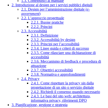
1.3. Contribuisci al manuale
2. Introduzione al design per i servizi pubblici digitali
2.1. Design per l’amministrazione digitale (
e-
government
)
2.2. L’approccio progettuale
2.2.1. Buone pratiche
2.2.2. Principi
2.3. Accessibilità
2.3.1. Definizione
2.3.2. Accessibilità by design
2.3.3. Principi per l’accessibilità
2.3.4. Linee guida e criteri di successo
2.3.5. Come rilasciare una dichiarazione di
accessibilità
2.3.6. Meccanismo di feedback e procedura di
attuazione
2.3.7. Obiettivi accessibilità
2.3.8. Normativa e approfondimenti
2.4. Privacy
2.4.1. Come rispettare la privacy sin dalla
progettazione di un sito o servizio digitale
2.4.2. Richiedi il consenso quando necessario
2.4.3. Le basi del sito web: architettura,
informativa privacy, riferimenti DPO
3. Pianificazione, gestione e strategia