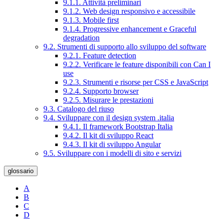
9.1.1. Attività preliminari
9.1.2. Web design responsivo e accessibile
9.1.3. Mobile first
9.1.4. Progressive enhancement e Graceful
degradation
9.2. Strumenti di supporto allo sviluppo del software
9.2.1. Feature detection
9.2.2. Verificare le feature disponibili con Can I
use
9.2.3. Strumenti e risorse per CSS e JavaScript
9.2.4. Supporto browser
9.2.5. Misurare le prestazioni
9.3. Catalogo del riuso
9.4. Sviluppare con il design system .italia
9.4.1. Il framework Bootstrap Italia
9.4.2. Il kit di sviluppo React
9.4.3. Il kit di sviluppo Angular
9.5. Sviluppare con i modelli di sito e servizi
glossario
A
B
C
D