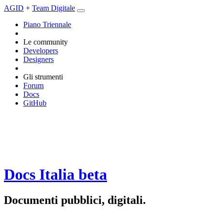
AGID
+
Team Digitale
Piano Triennale
Le community
Developers
Designers
Gli strumenti
Forum
Docs
GitHub
Docs Italia
beta
Documenti pubblici, digitali.