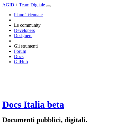
AGID
+
Team Digitale
Piano Triennale
Le community
Developers
Designers
Gli strumenti
Forum
Docs
GitHub
Docs Italia
beta
Documenti pubblici, digitali.