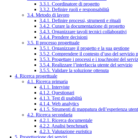
3.3.1. Coordinatore di progetto
3.3.2. Definire ruoli e responsabilità
3.4. Metodo di lavoro
3.4.1. Definire processi, strumenti e rituali
3.4.2. Curare la documentazione di progetto
3.4.3. Organizzare tavoli tecnici collaborativi
3.4.4. Prendere decisioni
3.5. Il processo progettuale
3.5.1. Organizzare il progetto e la sua gestione
3.5.2. Comprendere il contesto d’uso del servizio 
3.5.3. Progettare i processi e i
touchpoint
del servi
3.5.4. Realizzare l’interfaccia utente del servizio
3.5.5. Validare la soluzione ottenuta
4. Ricerca progettuale
4.1. Ricerca primaria
4.1.1. Interviste
4.1.2. Questionari
4.1.3. Test di usabilità
4.1.4. Web analytics
4.1.5. Strumenti di mappatura dell’esperienza uten
4.2. Ricerca secondaria
4.2.1. Ricerca documentale
4.2.2. Analisi benchmark
4.2.3. Valutazione euristica
5. Progettazione dei servizi