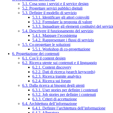
5.1. Cosa sono i servizi e il service design
5.2. Progettare servizi pubblici digitali
5.3. Definire il modello di servizio
5.3.1. Identificare gli attori coinvolti
5.3.2. Formulare la proposta di valore
5.3.3. Inquadrare gli elementi costitutivi del serviz
5.4. Descrivere il funzionamento del servizio
5.4.1. Mappare l’ecosistema
5.4.2. Rappresentare i flussi di servizio
5.5. Co-progettare le soluzioni
5.5.1. Workshop di co-progettazione
6. Progettazione dei contenuti
6.1. Cos’è il content design
6.2. Ricerca utente sui contenuti e il linguaggio
6.2.1. Content discovery
6.2.2. Dati di ricerca (search keywords)
6.2.3. Ricerca tramite analytics
6.2.4. Ricerca sui forum
6.3. Dalla ricerca ai bisogni degli utenti
6.3.1. User stories per definire i contenuti
6.3.2. Job stories per definire i contenuti
6.3.3. Criteri di accettazione
6.4. Architettura dell’informazione
6.4.1. Definire l’architettura dell’informazione
6.4.2. Alberatura