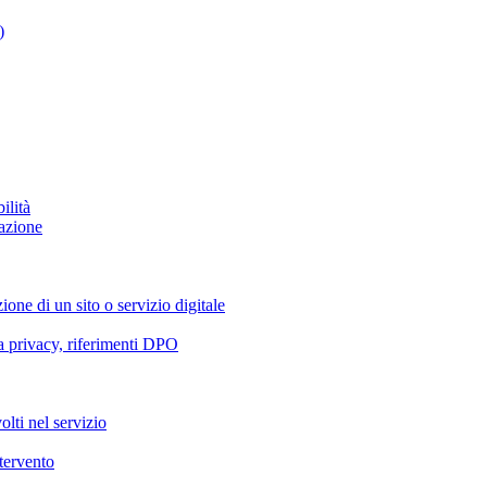
)
ilità
azione
ione di un sito o servizio digitale
va privacy, riferimenti DPO
olti nel servizio
ntervento