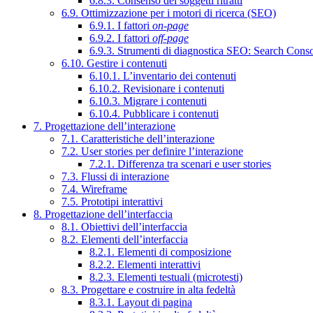
6.8.3. Consenso dei soggetti ritratti
6.9. Ottimizzazione per i motori di ricerca (SEO)
6.9.1. I fattori
on-page
6.9.2. I fattori
off-page
6.9.3. Strumenti di diagnostica SEO: Search Cons
6.10. Gestire i contenuti
6.10.1. L’inventario dei contenuti
6.10.2. Revisionare i contenuti
6.10.3. Migrare i contenuti
6.10.4. Pubblicare i contenuti
7. Progettazione dell’interazione
7.1. Caratteristiche dell’interazione
7.2. User stories per definire l’interazione
7.2.1. Differenza tra scenari e user stories
7.3. Flussi di interazione
7.4. Wireframe
7.5. Prototipi interattivi
8. Progettazione dell’interfaccia
8.1. Obiettivi dell’interfaccia
8.2. Elementi dell’interfaccia
8.2.1. Elementi di composizione
8.2.2. Elementi interattivi
8.2.3. Elementi testuali (microtesti)
8.3. Progettare e costruire in alta fedeltà
8.3.1. Layout di pagina