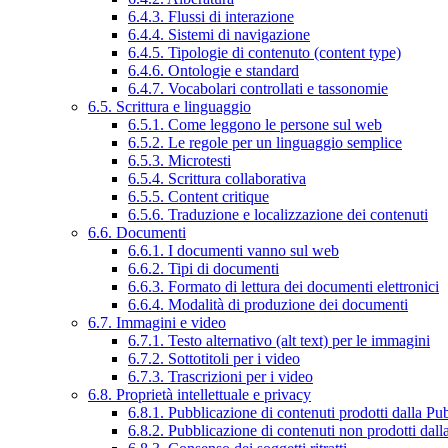
6.4.3. Flussi di interazione
6.4.4. Sistemi di navigazione
6.4.5. Tipologie di contenuto (content type)
6.4.6. Ontologie e standard
6.4.7. Vocabolari controllati e tassonomie
6.5. Scrittura e linguaggio
6.5.1. Come leggono le persone sul web
6.5.2. Le regole per un linguaggio semplice
6.5.3. Microtesti
6.5.4. Scrittura collaborativa
6.5.5. Content critique
6.5.6. Traduzione e localizzazione dei contenuti
6.6. Documenti
6.6.1. I documenti vanno sul web
6.6.2. Tipi di documenti
6.6.3. Formato di lettura dei documenti elettronici
6.6.4. Modalità di produzione dei documenti
6.7. Immagini e video
6.7.1. Testo alternativo (alt text) per le immagini
6.7.2. Sottotitoli per i video
6.7.3. Trascrizioni per i video
6.8. Proprietà intellettuale e privacy
6.8.1. Pubblicazione di contenuti prodotti dalla P
6.8.2. Pubblicazione di contenuti non prodotti dal