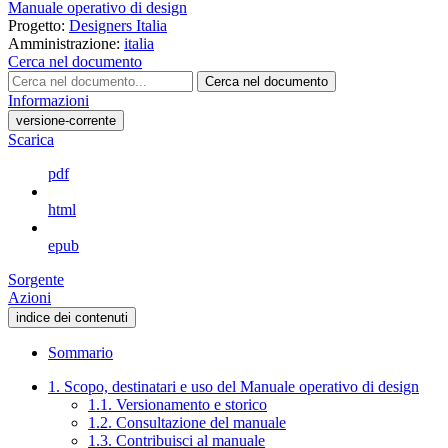
Manuale operativo di design
Progetto:
Designers Italia
Amministrazione:
italia
Cerca nel documento
Cerca nel documento
Informazioni
versione-corrente
Scarica
pdf
html
epub
Sorgente
Azioni
indice dei contenuti
Sommario
1. Scopo, destinatari e uso del Manuale operativo di design
1.1. Versionamento e storico
1.2. Consultazione del manuale
1.3. Contribuisci al manuale