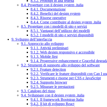
8.3.2. Prototipi in alta fedeltà
8.4. Progettare con il design system .italia
8.4.1. Documentazione
8.4.2. Benefici del design system
8.4.3. Risorse operative
8.4.4. Come contribuire al design system .italia
8.5. Progettare con i modelli di sito e servizi
8.5.1. Vantaggi dell’utilizzo dei modelli
8.5.2. I modelli di sito e servizi disponibili
9. Sviluppo dell’interfaccia
9.1. Approccio allo sviluppo
9.1.1. Attività preliminari
9.1.2. Web design responsivo e accessibile
9.1.3. Mobile first
9.1.4. Progressive enhancement e Graceful degrad
9.2. Strumenti di supporto allo sviluppo del software
9.2.1. Feature detection
9.2.2. Verificare le feature disponibili con Can I us
9.2.3. Strumenti e risorse per CSS e JavaScript
9.2.4. Supporto browser
9.2.5. Misurare le prestazioni
9.3. Catalogo del riuso
9.4. Sviluppare con il design system .italia
9.4.1. Il framework Bootstrap Italia
9.4.2. Il kit di sviluppo React