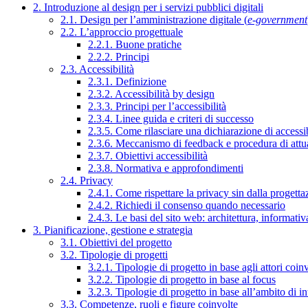
2. Introduzione al design per i servizi pubblici digitali
2.1. Design per l’amministrazione digitale (
e-government
2.2. L’approccio progettuale
2.2.1. Buone pratiche
2.2.2. Principi
2.3. Accessibilità
2.3.1. Definizione
2.3.2. Accessibilità by design
2.3.3. Principi per l’accessibilità
2.3.4. Linee guida e criteri di successo
2.3.5. Come rilasciare una dichiarazione di accessib
2.3.6. Meccanismo di feedback e procedura di attu
2.3.7. Obiettivi accessibilità
2.3.8. Normativa e approfondimenti
2.4. Privacy
2.4.1. Come rispettare la privacy sin dalla progettaz
2.4.2. Richiedi il consenso quando necessario
2.4.3. Le basi del sito web: architettura, informati
3. Pianificazione, gestione e strategia
3.1. Obiettivi del progetto
3.2. Tipologie di progetti
3.2.1. Tipologie di progetto in base agli attori coinv
3.2.2. Tipologie di progetto in base al focus
3.2.3. Tipologie di progetto in base all’ambito di i
3.3. Competenze, ruoli e figure coinvolte