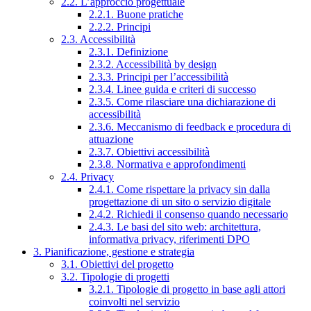
2.2. L’approccio progettuale
2.2.1. Buone pratiche
2.2.2. Principi
2.3. Accessibilità
2.3.1. Definizione
2.3.2. Accessibilità by design
2.3.3. Principi per l’accessibilità
2.3.4. Linee guida e criteri di successo
2.3.5. Come rilasciare una dichiarazione di
accessibilità
2.3.6. Meccanismo di feedback e procedura di
attuazione
2.3.7. Obiettivi accessibilità
2.3.8. Normativa e approfondimenti
2.4. Privacy
2.4.1. Come rispettare la privacy sin dalla
progettazione di un sito o servizio digitale
2.4.2. Richiedi il consenso quando necessario
2.4.3. Le basi del sito web: architettura,
informativa privacy, riferimenti DPO
3. Pianificazione, gestione e strategia
3.1. Obiettivi del progetto
3.2. Tipologie di progetti
3.2.1. Tipologie di progetto in base agli attori
coinvolti nel servizio