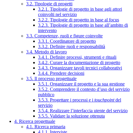
3.2. Tipologie di progetti
3.2.1. Tipologie di progetto in base agli attori
coinvolti nel servizio
3.2.2. Tipologie di progetto in base al focus
3.2.3. Tipologie di progetto in base all’ambito di
intervento
3.3. Competenze, ruoli e figure coinvolte
3.3.1. Coordinatore di progetto
3.3.2. Definire ruoli e responsabilità
3.4. Metodo di lavoro
3.4.1. Definire processi, strumenti e rituali
3.4.2. Curare la documentazione di progetto
3.4.3. Organizzare tavoli tecnici collaborativi
3.4.4. Prendere decisioni
3.5. Il processo progettuale
3.5.1. Organizzare il progetto e la sua gestione
3.5.2. Comprendere il contesto d’uso del servizio
pubblico
3.5.3. Progettare i processi e i
touchpoint
del
servizio
3.5.4. Realizzare l’interfaccia utente del servizio
3.5.5. Validare la soluzione ottenuta
4. Ricerca progettuale
4.1. Ricerca primaria
4.1.1. Interviste