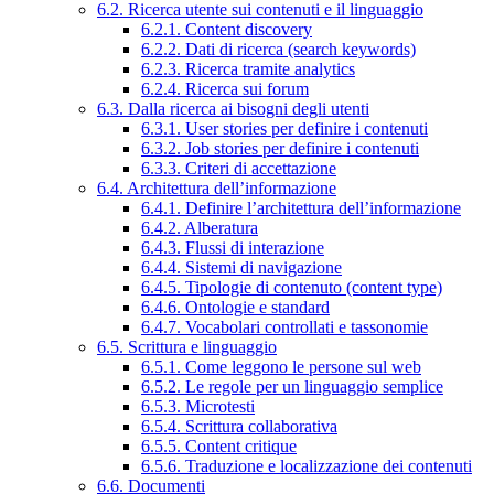
6.2. Ricerca utente sui contenuti e il linguaggio
6.2.1. Content discovery
6.2.2. Dati di ricerca (search keywords)
6.2.3. Ricerca tramite analytics
6.2.4. Ricerca sui forum
6.3. Dalla ricerca ai bisogni degli utenti
6.3.1. User stories per definire i contenuti
6.3.2. Job stories per definire i contenuti
6.3.3. Criteri di accettazione
6.4. Architettura dell’informazione
6.4.1. Definire l’architettura dell’informazione
6.4.2. Alberatura
6.4.3. Flussi di interazione
6.4.4. Sistemi di navigazione
6.4.5. Tipologie di contenuto (content type)
6.4.6. Ontologie e standard
6.4.7. Vocabolari controllati e tassonomie
6.5. Scrittura e linguaggio
6.5.1. Come leggono le persone sul web
6.5.2. Le regole per un linguaggio semplice
6.5.3. Microtesti
6.5.4. Scrittura collaborativa
6.5.5. Content critique
6.5.6. Traduzione e localizzazione dei contenuti
6.6. Documenti