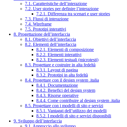
7.1. Caratteristiche dell’interazione
7.2. User stories per definire l’interazione
7.2.1. Differenza tra scenari e user stories
7.3. Flussi di interazione
7.4. Wireframe
7.5. Prototipi interattivi
8. Progettazione dell’interfaccia
8.1. Obiettivi dell’interfaccia
8.2. Elementi dell’interfaccia
8.2.1. Elementi di composizione
8.2.2. Elementi interattivi
8.2.3. Elementi testuali (microtesti)
8.3. Progettare e costruire in alta fedeltà
8.3.1. Layout di pagina
8.3.2. Prototipi in alta fedeltà
8.4. Progettare con il design system .italia
8.4.1. Documentazione
8.4.2. Benefici del design system
8.4.3. Risorse operative
8.4.4. Come contribuire al design system .italia
8.5. Progettare con i modelli di sito e servizi
8.5.1. Vantaggi dell’utilizzo dei modelli
8.5.2. I modelli di sito e servizi disponibili
9. Sviluppo dell’interfaccia
9.1. Approccio allo sviluppo