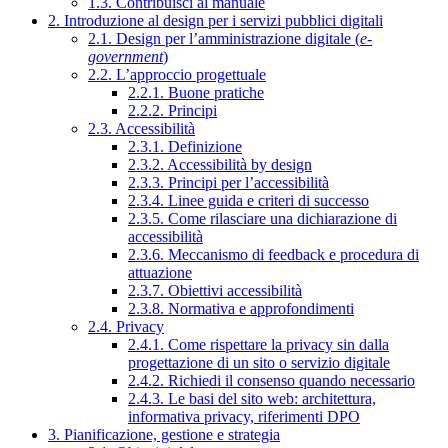
1.3. Contribuisci al manuale
2. Introduzione al design per i servizi pubblici digitali
2.1. Design per l’amministrazione digitale (
e-
government
)
2.2. L’approccio progettuale
2.2.1. Buone pratiche
2.2.2. Principi
2.3. Accessibilità
2.3.1. Definizione
2.3.2. Accessibilità by design
2.3.3. Principi per l’accessibilità
2.3.4. Linee guida e criteri di successo
2.3.5. Come rilasciare una dichiarazione di
accessibilità
2.3.6. Meccanismo di feedback e procedura di
attuazione
2.3.7. Obiettivi accessibilità
2.3.8. Normativa e approfondimenti
2.4. Privacy
2.4.1. Come rispettare la privacy sin dalla
progettazione di un sito o servizio digitale
2.4.2. Richiedi il consenso quando necessario
2.4.3. Le basi del sito web: architettura,
informativa privacy, riferimenti DPO
3. Pianificazione, gestione e strategia