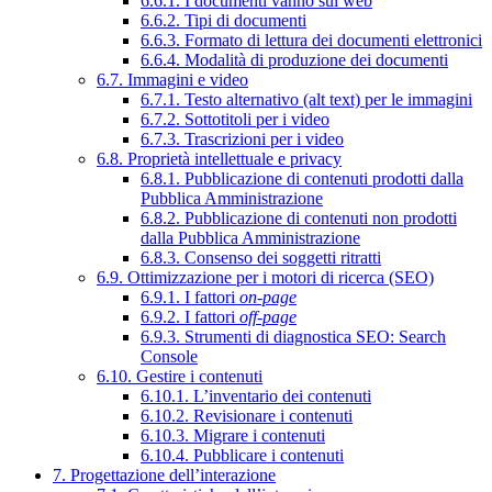
6.6.1. I documenti vanno sul web
6.6.2. Tipi di documenti
6.6.3. Formato di lettura dei documenti elettronici
6.6.4. Modalità di produzione dei documenti
6.7. Immagini e video
6.7.1. Testo alternativo (alt text) per le immagini
6.7.2. Sottotitoli per i video
6.7.3. Trascrizioni per i video
6.8. Proprietà intellettuale e privacy
6.8.1. Pubblicazione di contenuti prodotti dalla
Pubblica Amministrazione
6.8.2. Pubblicazione di contenuti non prodotti
dalla Pubblica Amministrazione
6.8.3. Consenso dei soggetti ritratti
6.9. Ottimizzazione per i motori di ricerca (SEO)
6.9.1. I fattori
on-page
6.9.2. I fattori
off-page
6.9.3. Strumenti di diagnostica SEO: Search
Console
6.10. Gestire i contenuti
6.10.1. L’inventario dei contenuti
6.10.2. Revisionare i contenuti
6.10.3. Migrare i contenuti
6.10.4. Pubblicare i contenuti
7. Progettazione dell’interazione