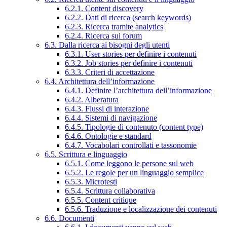
6.2.1. Content discovery
6.2.2. Dati di ricerca (search keywords)
6.2.3. Ricerca tramite analytics
6.2.4. Ricerca sui forum
6.3. Dalla ricerca ai bisogni degli utenti
6.3.1. User stories per definire i contenuti
6.3.2. Job stories per definire i contenuti
6.3.3. Criteri di accettazione
6.4. Architettura dell’informazione
6.4.1. Definire l’architettura dell’informazione
6.4.2. Alberatura
6.4.3. Flussi di interazione
6.4.4. Sistemi di navigazione
6.4.5. Tipologie di contenuto (content type)
6.4.6. Ontologie e standard
6.4.7. Vocabolari controllati e tassonomie
6.5. Scrittura e linguaggio
6.5.1. Come leggono le persone sul web
6.5.2. Le regole per un linguaggio semplice
6.5.3. Microtesti
6.5.4. Scrittura collaborativa
6.5.5. Content critique
6.5.6. Traduzione e localizzazione dei contenuti
6.6. Documenti