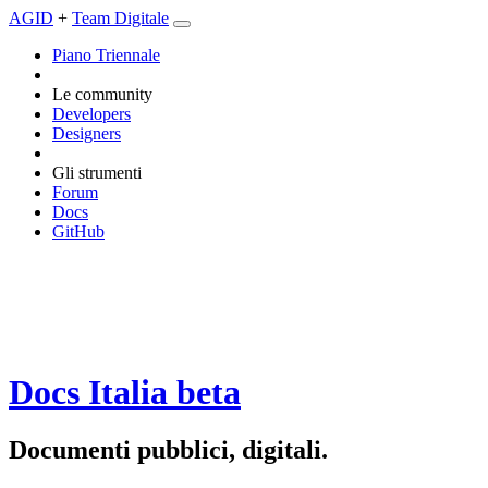
AGID
+
Team Digitale
Piano Triennale
Le community
Developers
Designers
Gli strumenti
Forum
Docs
GitHub
Docs Italia
beta
Documenti pubblici, digitali.