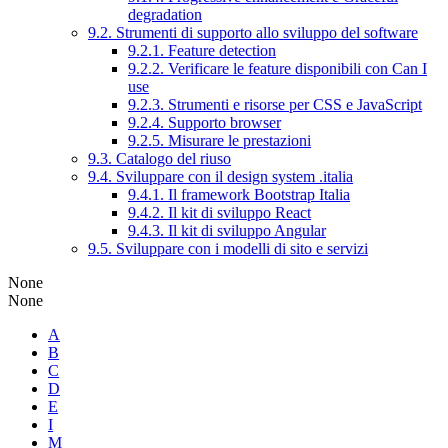
degradation
9.2. Strumenti di supporto allo sviluppo del software
9.2.1. Feature detection
9.2.2. Verificare le feature disponibili con Can I
use
9.2.3. Strumenti e risorse per CSS e JavaScript
9.2.4. Supporto browser
9.2.5. Misurare le prestazioni
9.3. Catalogo del riuso
9.4. Sviluppare con il design system .italia
9.4.1. Il framework Bootstrap Italia
9.4.2. Il kit di sviluppo React
9.4.3. Il kit di sviluppo Angular
9.5. Sviluppare con i modelli di sito e servizi
None
None
A
B
C
D
E
I
M