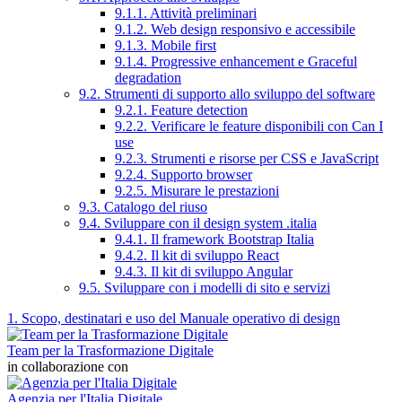
9.1.1. Attività preliminari
9.1.2. Web design responsivo e accessibile
9.1.3. Mobile first
9.1.4. Progressive enhancement e Graceful
degradation
9.2. Strumenti di supporto allo sviluppo del software
9.2.1. Feature detection
9.2.2. Verificare le feature disponibili con Can I
use
9.2.3. Strumenti e risorse per CSS e JavaScript
9.2.4. Supporto browser
9.2.5. Misurare le prestazioni
9.3. Catalogo del riuso
9.4. Sviluppare con il design system .italia
9.4.1. Il framework Bootstrap Italia
9.4.2. Il kit di sviluppo React
9.4.3. Il kit di sviluppo Angular
9.5. Sviluppare con i modelli di sito e servizi
1. Scopo, destinatari e uso del Manuale operativo di design
Team per la Trasformazione Digitale
in collaborazione con
Agenzia per l'Italia Digitale