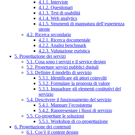
4.1.1. Interviste
4.1.2. Questionari
4.1.3. Test di usabilità
4.1.4. Web analytics
4.1.5. Strumenti di mappatura dell’esperienza
utente
4.2. Ricerca secondaria
4.2.1. Ricerca documentale
4.2.2. Analisi benchmark
4.2.3. Valutazione euristica
5. Progettazione dei servizi
5.1. Cosa sono i servizi e il service design
5.2. Progettare servizi pubblici digitali
5.3. Definire il modello di servizio
5.3.1. Identificare gli attori coinvolti
5.3.2. Formulare la proposta di valore
5.3.3. Inquadrare gli elementi costitutivi del
servizio
5.4. Descrivere il funzionamento del servizio
5.4.1. Mappare l’ecosistema
5.4.2. Rappresentare i flussi di servizio
5.5. Co-progettare le soluzioni
5.5.1. Workshop di co-progettazione
6. Progettazione dei contenuti
6.1. Cos’è il content design