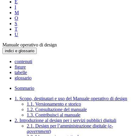
E
I
M
O
S
T
U
Manuale operativo di design
indici e glossario
contenuti
figure
tabelle
glossario
Sommario
1. Scopo, destinatari e uso del Manuale operativo di design
1.1. Versionamento e storico
1.2. Consultazione del manuale
1.3. Contribuisci al manuale
2. Introduzione al design per i servizi pubblici digitali
2.1. Design per l’amministrazione digitale (
e-
government
)