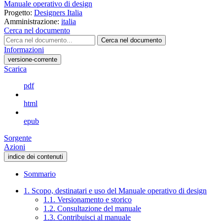
Manuale operativo di design
Progetto:
Designers Italia
Amministrazione:
italia
Cerca nel documento
Cerca nel documento
Informazioni
versione-corrente
Scarica
pdf
html
epub
Sorgente
Azioni
indice dei contenuti
Sommario
1. Scopo, destinatari e uso del Manuale operativo di design
1.1. Versionamento e storico
1.2. Consultazione del manuale
1.3. Contribuisci al manuale