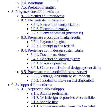
7.4. Wireframe
7.5. Prototipi interattivi
8. Progettazione dell’interfaccia
8.1. Obiettivi dell’interfaccia
8.2. Elementi dell’interfaccia
8.2.1. Elementi di composizione
8.2.2. Elementi interattivi
8.2.3. Elementi testuali (microtesti)
8.3. Progettare e costruire in alta fedeltà
8.3.1. Layout di pagina
8.3.2. Prototipi in alta fedeltà
8.4. Progettare con il design system .italia
8.4.1. Documentazione
8.4.2. Benefici del design system
8.4.3. Risorse operative
8.4.4. Come contribuire al design system .italia
8.5. Progettare con i modelli di sito e servizi
8.5.1. Vantaggi dell’utilizzo dei modelli
8.5.2. I modelli di sito e servizi disponibili
9. Sviluppo dell’interfaccia
9.1. Approccio allo sviluppo
9.1.1. Attività preliminari
9.1.2. Web design responsivo e accessibile
9.1.3. Mobile first
9.1.4. Progressive enhancement e Graceful