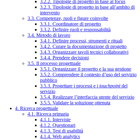
3.2.2. Tipologie di progetto in base al focus
3.2.3. Tipologie di progetto in base all’ambito di
intervento
3.3. Competenze, ruoli e figure coinvolte
3.3.1. Coordinatore di progetto
3.3.2. Definire ruoli e responsabilità
3.4. Metodo di lavoro
3.4.1. Definire processi, strumenti e rituali
3.4.2. Curare la documentazione di progetto
3.4.3. Organizzare tavoli tecnici collaborativi
3.4.4. Prendere decisioni
3.5. Il processo progettuale
3.5.1. Organizzare il progetto e la sua gestione
3.5.2. Comprendere il contesto d’uso del servizio
pubblico
3.5.3. Progettare i processi e i
touchpoint
del
servizio
3.5.4. Realizzare l’interfaccia utente del servizio
3.5.5. Validare la soluzione ottenuta
4. Ricerca progettuale
4.1. Ricerca primaria
4.1.1. Interviste
4.1.2. Questionari
4.1.3. Test di usabilità
4.1.4. Web analytics