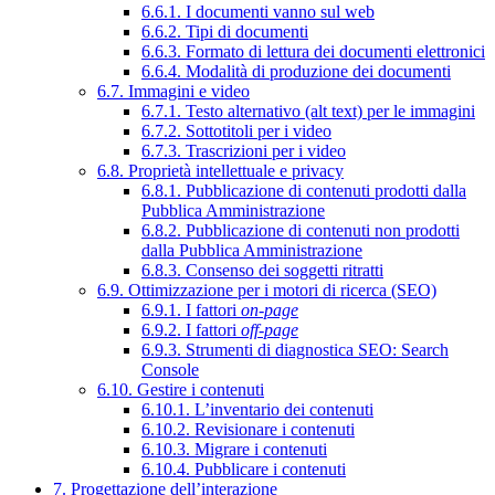
6.6.1. I documenti vanno sul web
6.6.2. Tipi di documenti
6.6.3. Formato di lettura dei documenti elettronici
6.6.4. Modalità di produzione dei documenti
6.7. Immagini e video
6.7.1. Testo alternativo (alt text) per le immagini
6.7.2. Sottotitoli per i video
6.7.3. Trascrizioni per i video
6.8. Proprietà intellettuale e privacy
6.8.1. Pubblicazione di contenuti prodotti dalla
Pubblica Amministrazione
6.8.2. Pubblicazione di contenuti non prodotti
dalla Pubblica Amministrazione
6.8.3. Consenso dei soggetti ritratti
6.9. Ottimizzazione per i motori di ricerca (SEO)
6.9.1. I fattori
on-page
6.9.2. I fattori
off-page
6.9.3. Strumenti di diagnostica SEO: Search
Console
6.10. Gestire i contenuti
6.10.1. L’inventario dei contenuti
6.10.2. Revisionare i contenuti
6.10.3. Migrare i contenuti
6.10.4. Pubblicare i contenuti
7. Progettazione dell’interazione