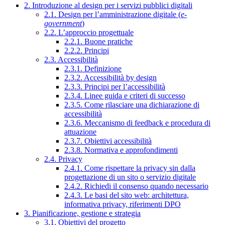
2. Introduzione al design per i servizi pubblici digitali
2.1. Design per l’amministrazione digitale (
e-
government
)
2.2. L’approccio progettuale
2.2.1. Buone pratiche
2.2.2. Principi
2.3. Accessibilità
2.3.1. Definizione
2.3.2. Accessibilità by design
2.3.3. Principi per l’accessibilità
2.3.4. Linee guida e criteri di successo
2.3.5. Come rilasciare una dichiarazione di
accessibilità
2.3.6. Meccanismo di feedback e procedura di
attuazione
2.3.7. Obiettivi accessibilità
2.3.8. Normativa e approfondimenti
2.4. Privacy
2.4.1. Come rispettare la privacy sin dalla
progettazione di un sito o servizio digitale
2.4.2. Richiedi il consenso quando necessario
2.4.3. Le basi del sito web: architettura,
informativa privacy, riferimenti DPO
3. Pianificazione, gestione e strategia
3.1. Obiettivi del progetto