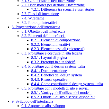
7.1. Caratteristiche dell’interazione
7.2. User stories per definire l’interazione
7.2.1. Differenza tra scenari e user stories
7.3. Flussi di interazione
7.4. Wireframe
7.5. Prototipi interattivi
8. Progettazione dell’interfaccia
8.1. Obiettivi dell’interfaccia
8.2. Elementi dell’interfaccia
8.2.1. Elementi di composizione
8.2.2. Elementi interattivi
8.2.3. Elementi testuali (microtesti)
8.3. Progettare e costruire in alta fedeltà
8.3.1. Layout di pagina
8.3.2. Prototipi in alta fedeltà
8.4. Progettare con il design system .italia
8.4.1. Documentazione
8.4.2. Benefici del design system
8.4.3. Risorse operative
8.4.4. Come contribuire al design system .italia
8.5. Progettare con i modelli di sito e servizi
8.5.1. Vantaggi dell’utilizzo dei modelli
8.5.2. I modelli di sito e servizi disponibili
9. Sviluppo dell’interfaccia
9.1. Approccio allo sviluppo