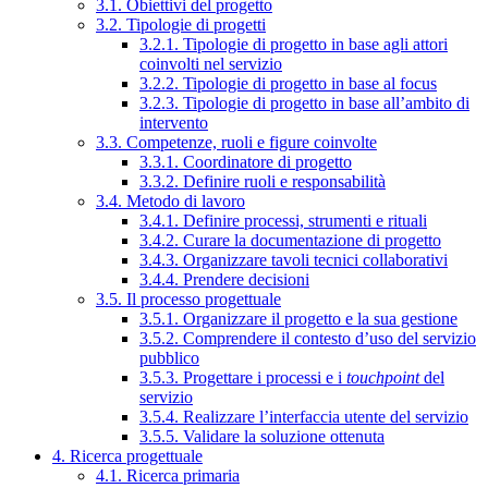
3.1. Obiettivi del progetto
3.2. Tipologie di progetti
3.2.1. Tipologie di progetto in base agli attori
coinvolti nel servizio
3.2.2. Tipologie di progetto in base al focus
3.2.3. Tipologie di progetto in base all’ambito di
intervento
3.3. Competenze, ruoli e figure coinvolte
3.3.1. Coordinatore di progetto
3.3.2. Definire ruoli e responsabilità
3.4. Metodo di lavoro
3.4.1. Definire processi, strumenti e rituali
3.4.2. Curare la documentazione di progetto
3.4.3. Organizzare tavoli tecnici collaborativi
3.4.4. Prendere decisioni
3.5. Il processo progettuale
3.5.1. Organizzare il progetto e la sua gestione
3.5.2. Comprendere il contesto d’uso del servizio
pubblico
3.5.3. Progettare i processi e i
touchpoint
del
servizio
3.5.4. Realizzare l’interfaccia utente del servizio
3.5.5. Validare la soluzione ottenuta
4. Ricerca progettuale
4.1. Ricerca primaria