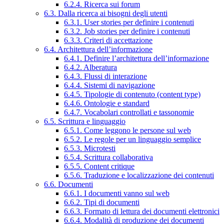
6.2.4. Ricerca sui forum
6.3. Dalla ricerca ai bisogni degli utenti
6.3.1. User stories per definire i contenuti
6.3.2. Job stories per definire i contenuti
6.3.3. Criteri di accettazione
6.4. Architettura dell’informazione
6.4.1. Definire l’architettura dell’informazione
6.4.2. Alberatura
6.4.3. Flussi di interazione
6.4.4. Sistemi di navigazione
6.4.5. Tipologie di contenuto (content type)
6.4.6. Ontologie e standard
6.4.7. Vocabolari controllati e tassonomie
6.5. Scrittura e linguaggio
6.5.1. Come leggono le persone sul web
6.5.2. Le regole per un linguaggio semplice
6.5.3. Microtesti
6.5.4. Scrittura collaborativa
6.5.5. Content critique
6.5.6. Traduzione e localizzazione dei contenuti
6.6. Documenti
6.6.1. I documenti vanno sul web
6.6.2. Tipi di documenti
6.6.3. Formato di lettura dei documenti elettronici
6.6.4. Modalità di produzione dei documenti