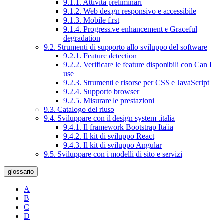
9.1.1. Attività preliminari
9.1.2. Web design responsivo e accessibile
9.1.3. Mobile first
9.1.4. Progressive enhancement e Graceful
degradation
9.2. Strumenti di supporto allo sviluppo del software
9.2.1. Feature detection
9.2.2. Verificare le feature disponibili con Can I
use
9.2.3. Strumenti e risorse per CSS e JavaScript
9.2.4. Supporto browser
9.2.5. Misurare le prestazioni
9.3. Catalogo del riuso
9.4. Sviluppare con il design system .italia
9.4.1. Il framework Bootstrap Italia
9.4.2. Il kit di sviluppo React
9.4.3. Il kit di sviluppo Angular
9.5. Sviluppare con i modelli di sito e servizi
glossario
A
B
C
D