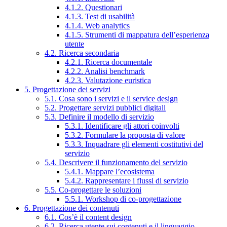
4.1.2. Questionari
4.1.3. Test di usabilità
4.1.4. Web analytics
4.1.5. Strumenti di mappatura dell’esperienza
utente
4.2. Ricerca secondaria
4.2.1. Ricerca documentale
4.2.2. Analisi benchmark
4.2.3. Valutazione euristica
5. Progettazione dei servizi
5.1. Cosa sono i servizi e il service design
5.2. Progettare servizi pubblici digitali
5.3. Definire il modello di servizio
5.3.1. Identificare gli attori coinvolti
5.3.2. Formulare la proposta di valore
5.3.3. Inquadrare gli elementi costitutivi del
servizio
5.4. Descrivere il funzionamento del servizio
5.4.1. Mappare l’ecosistema
5.4.2. Rappresentare i flussi di servizio
5.5. Co-progettare le soluzioni
5.5.1. Workshop di co-progettazione
6. Progettazione dei contenuti
6.1. Cos’è il content design
6.2. Ricerca utente sui contenuti e il linguaggio