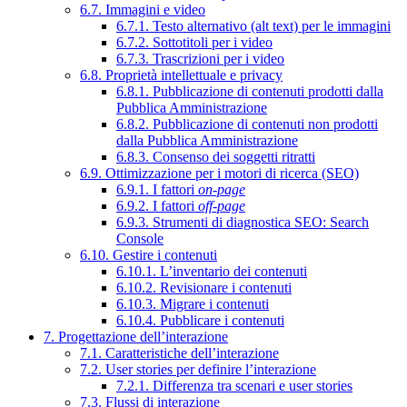
6.7. Immagini e video
6.7.1. Testo alternativo (alt text) per le immagini
6.7.2. Sottotitoli per i video
6.7.3. Trascrizioni per i video
6.8. Proprietà intellettuale e privacy
6.8.1. Pubblicazione di contenuti prodotti dalla
Pubblica Amministrazione
6.8.2. Pubblicazione di contenuti non prodotti
dalla Pubblica Amministrazione
6.8.3. Consenso dei soggetti ritratti
6.9. Ottimizzazione per i motori di ricerca (SEO)
6.9.1. I fattori
on-page
6.9.2. I fattori
off-page
6.9.3. Strumenti di diagnostica SEO: Search
Console
6.10. Gestire i contenuti
6.10.1. L’inventario dei contenuti
6.10.2. Revisionare i contenuti
6.10.3. Migrare i contenuti
6.10.4. Pubblicare i contenuti
7. Progettazione dell’interazione
7.1. Caratteristiche dell’interazione
7.2. User stories per definire l’interazione
7.2.1. Differenza tra scenari e user stories
7.3. Flussi di interazione