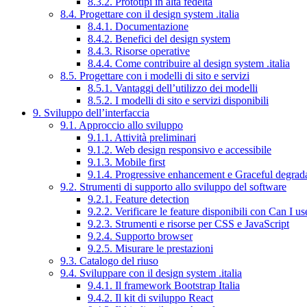
8.3.2. Prototipi in alta fedeltà
8.4. Progettare con il design system .italia
8.4.1. Documentazione
8.4.2. Benefici del design system
8.4.3. Risorse operative
8.4.4. Come contribuire al design system .italia
8.5. Progettare con i modelli di sito e servizi
8.5.1. Vantaggi dell’utilizzo dei modelli
8.5.2. I modelli di sito e servizi disponibili
9. Sviluppo dell’interfaccia
9.1. Approccio allo sviluppo
9.1.1. Attività preliminari
9.1.2. Web design responsivo e accessibile
9.1.3. Mobile first
9.1.4. Progressive enhancement e Graceful degrad
9.2. Strumenti di supporto allo sviluppo del software
9.2.1. Feature detection
9.2.2. Verificare le feature disponibili con Can I us
9.2.3. Strumenti e risorse per CSS e JavaScript
9.2.4. Supporto browser
9.2.5. Misurare le prestazioni
9.3. Catalogo del riuso
9.4. Sviluppare con il design system .italia
9.4.1. Il framework Bootstrap Italia
9.4.2. Il kit di sviluppo React