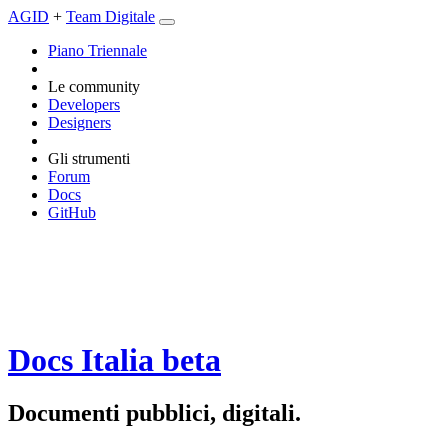
AGID
+
Team Digitale
Piano Triennale
Le community
Developers
Designers
Gli strumenti
Forum
Docs
GitHub
Docs Italia
beta
Documenti pubblici, digitali.