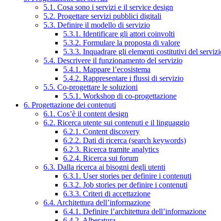
5.1. Cosa sono i servizi e il service design
5.2. Progettare servizi pubblici digitali
5.3. Definire il modello di servizio
5.3.1. Identificare gli attori coinvolti
5.3.2. Formulare la proposta di valore
5.3.3. Inquadrare gli elementi costitutivi del serviz
5.4. Descrivere il funzionamento del servizio
5.4.1. Mappare l’ecosistema
5.4.2. Rappresentare i flussi di servizio
5.5. Co-progettare le soluzioni
5.5.1. Workshop di co-progettazione
6. Progettazione dei contenuti
6.1. Cos’è il content design
6.2. Ricerca utente sui contenuti e il linguaggio
6.2.1. Content discovery
6.2.2. Dati di ricerca (search keywords)
6.2.3. Ricerca tramite analytics
6.2.4. Ricerca sui forum
6.3. Dalla ricerca ai bisogni degli utenti
6.3.1. User stories per definire i contenuti
6.3.2. Job stories per definire i contenuti
6.3.3. Criteri di accettazione
6.4. Architettura dell’informazione
6.4.1. Definire l’architettura dell’informazione
6.4.2. Alberatura