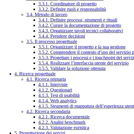
3.3.1. Coordinatore di progetto
3.3.2. Definire ruoli e responsabilità
3.4. Metodo di lavoro
3.4.1. Definire processi, strumenti e rituali
3.4.2. Curare la documentazione di progetto
3.4.3. Organizzare tavoli tecnici collaborativi
3.4.4. Prendere decisioni
3.5. Il processo progettuale
3.5.1. Organizzare il progetto e la sua gestione
3.5.2. Comprendere il contesto d’uso del servizio 
3.5.3. Progettare i processi e i
touchpoint
del servi
3.5.4. Realizzare l’interfaccia utente del servizio
3.5.5. Validare la soluzione ottenuta
4. Ricerca progettuale
4.1. Ricerca primaria
4.1.1. Interviste
4.1.2. Questionari
4.1.3. Test di usabilità
4.1.4. Web analytics
4.1.5. Strumenti di mappatura dell’esperienza uten
4.2. Ricerca secondaria
4.2.1. Ricerca documentale
4.2.2. Analisi benchmark
4.2.3. Valutazione euristica
5. Progettazione dei servizi