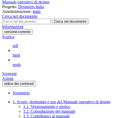
Manuale operativo di design
Progetto:
Designers Italia
Amministrazione:
italia
Cerca nel documento
Cerca nel documento
Informazioni
versione-corrente
Scarica
pdf
html
epub
Sorgente
Azioni
indice dei contenuti
Sommario
1. Scopo, destinatari e uso del Manuale operativo di design
1.1. Versionamento e storico
1.2. Consultazione del manuale
1.3. Contribuisci al manuale