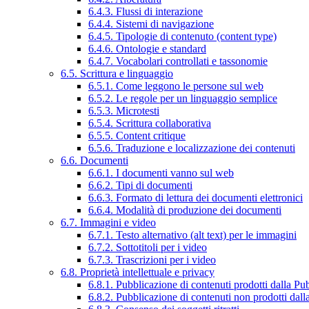
6.4.3. Flussi di interazione
6.4.4. Sistemi di navigazione
6.4.5. Tipologie di contenuto (content type)
6.4.6. Ontologie e standard
6.4.7. Vocabolari controllati e tassonomie
6.5. Scrittura e linguaggio
6.5.1. Come leggono le persone sul web
6.5.2. Le regole per un linguaggio semplice
6.5.3. Microtesti
6.5.4. Scrittura collaborativa
6.5.5. Content critique
6.5.6. Traduzione e localizzazione dei contenuti
6.6. Documenti
6.6.1. I documenti vanno sul web
6.6.2. Tipi di documenti
6.6.3. Formato di lettura dei documenti elettronici
6.6.4. Modalità di produzione dei documenti
6.7. Immagini e video
6.7.1. Testo alternativo (alt text) per le immagini
6.7.2. Sottotitoli per i video
6.7.3. Trascrizioni per i video
6.8. Proprietà intellettuale e privacy
6.8.1. Pubblicazione di contenuti prodotti dalla P
6.8.2. Pubblicazione di contenuti non prodotti dal