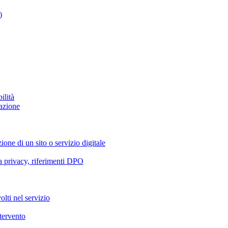
)
ilità
azione
ione di un sito o servizio digitale
va privacy, riferimenti DPO
olti nel servizio
ntervento