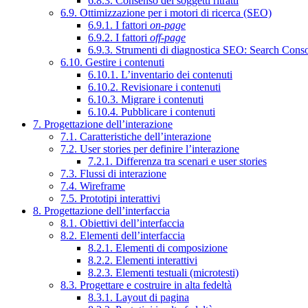
6.8.3. Consenso dei soggetti ritratti
6.9. Ottimizzazione per i motori di ricerca (SEO)
6.9.1. I fattori
on-page
6.9.2. I fattori
off-page
6.9.3. Strumenti di diagnostica SEO: Search Cons
6.10. Gestire i contenuti
6.10.1. L’inventario dei contenuti
6.10.2. Revisionare i contenuti
6.10.3. Migrare i contenuti
6.10.4. Pubblicare i contenuti
7. Progettazione dell’interazione
7.1. Caratteristiche dell’interazione
7.2. User stories per definire l’interazione
7.2.1. Differenza tra scenari e user stories
7.3. Flussi di interazione
7.4. Wireframe
7.5. Prototipi interattivi
8. Progettazione dell’interfaccia
8.1. Obiettivi dell’interfaccia
8.2. Elementi dell’interfaccia
8.2.1. Elementi di composizione
8.2.2. Elementi interattivi
8.2.3. Elementi testuali (microtesti)
8.3. Progettare e costruire in alta fedeltà
8.3.1. Layout di pagina