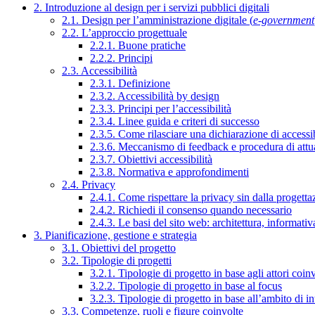
2. Introduzione al design per i servizi pubblici digitali
2.1. Design per l’amministrazione digitale (
e-government
2.2. L’approccio progettuale
2.2.1. Buone pratiche
2.2.2. Principi
2.3. Accessibilità
2.3.1. Definizione
2.3.2. Accessibilità by design
2.3.3. Principi per l’accessibilità
2.3.4. Linee guida e criteri di successo
2.3.5. Come rilasciare una dichiarazione di accessib
2.3.6. Meccanismo di feedback e procedura di attu
2.3.7. Obiettivi accessibilità
2.3.8. Normativa e approfondimenti
2.4. Privacy
2.4.1. Come rispettare la privacy sin dalla progettaz
2.4.2. Richiedi il consenso quando necessario
2.4.3. Le basi del sito web: architettura, informati
3. Pianificazione, gestione e strategia
3.1. Obiettivi del progetto
3.2. Tipologie di progetti
3.2.1. Tipologie di progetto in base agli attori coinv
3.2.2. Tipologie di progetto in base al focus
3.2.3. Tipologie di progetto in base all’ambito di i
3.3. Competenze, ruoli e figure coinvolte