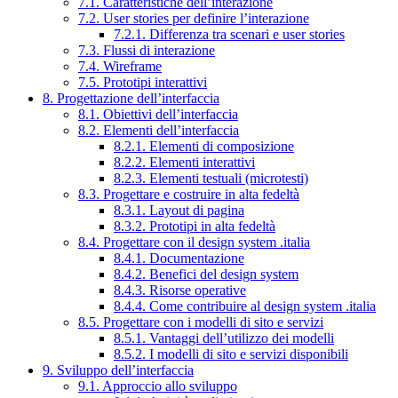
7.1. Caratteristiche dell’interazione
7.2. User stories per definire l’interazione
7.2.1. Differenza tra scenari e user stories
7.3. Flussi di interazione
7.4. Wireframe
7.5. Prototipi interattivi
8. Progettazione dell’interfaccia
8.1. Obiettivi dell’interfaccia
8.2. Elementi dell’interfaccia
8.2.1. Elementi di composizione
8.2.2. Elementi interattivi
8.2.3. Elementi testuali (microtesti)
8.3. Progettare e costruire in alta fedeltà
8.3.1. Layout di pagina
8.3.2. Prototipi in alta fedeltà
8.4. Progettare con il design system .italia
8.4.1. Documentazione
8.4.2. Benefici del design system
8.4.3. Risorse operative
8.4.4. Come contribuire al design system .italia
8.5. Progettare con i modelli di sito e servizi
8.5.1. Vantaggi dell’utilizzo dei modelli
8.5.2. I modelli di sito e servizi disponibili
9. Sviluppo dell’interfaccia
9.1. Approccio allo sviluppo