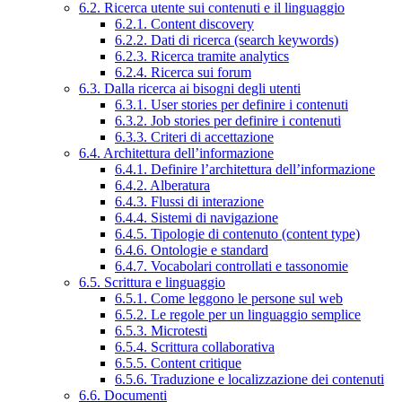
6.2. Ricerca utente sui contenuti e il linguaggio
6.2.1. Content discovery
6.2.2. Dati di ricerca (search keywords)
6.2.3. Ricerca tramite analytics
6.2.4. Ricerca sui forum
6.3. Dalla ricerca ai bisogni degli utenti
6.3.1. User stories per definire i contenuti
6.3.2. Job stories per definire i contenuti
6.3.3. Criteri di accettazione
6.4. Architettura dell’informazione
6.4.1. Definire l’architettura dell’informazione
6.4.2. Alberatura
6.4.3. Flussi di interazione
6.4.4. Sistemi di navigazione
6.4.5. Tipologie di contenuto (content type)
6.4.6. Ontologie e standard
6.4.7. Vocabolari controllati e tassonomie
6.5. Scrittura e linguaggio
6.5.1. Come leggono le persone sul web
6.5.2. Le regole per un linguaggio semplice
6.5.3. Microtesti
6.5.4. Scrittura collaborativa
6.5.5. Content critique
6.5.6. Traduzione e localizzazione dei contenuti
6.6. Documenti