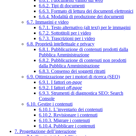
6.6.1. I documenti vanno sul web
6.6.2. Tipi di documenti
6.6.3. Formato di lettura dei documenti elettronici
6.6.4. Modalità di produzione dei documenti
6.7. Immagini e video
6.7.1. Testo alternativo (alt text) per le immagini
6.7.2. Sottotitoli per i video
6.7.3. Trascrizioni per i video
6.8. Proprietà intellettuale e privacy
6.8.1. Pubblicazione di contenuti prodotti dalla
Pubblica Amministrazione
6.8.2. Pubblicazione di contenuti non prodotti
dalla Pubblica Amministrazione
6.8.3. Consenso dei soggetti ritratti
6.9. Ottimizzazione per i motori di ricerca (SEO)
6.9.1. I fattori
on-page
6.9.2. I fattori
off-page
6.9.3. Strumenti di diagnostica SEO: Search
Console
6.10. Gestire i contenuti
6.10.1. L’inventario dei contenuti
6.10.2. Revisionare i contenuti
6.10.3. Migrare i contenuti
6.10.4. Pubblicare i contenuti
7. Progettazione dell’interazione