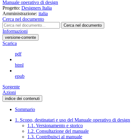
Manuale operativo di design
Progetto:
Designers Italia
Amministrazione:
italia
Cerca nel documento
Cerca nel documento
Informazioni
versione-corrente
Scarica
pdf
html
epub
Sorgente
Azioni
indice dei contenuti
Sommario
1. Scopo, destinatari e uso del Manuale operativo di design
1.1. Versionamento e storico
1.2. Consultazione del manuale
1.3. Contribuisci al manuale