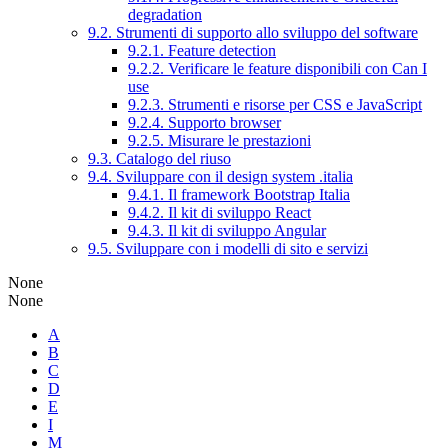
degradation
9.2. Strumenti di supporto allo sviluppo del software
9.2.1. Feature detection
9.2.2. Verificare le feature disponibili con Can I
use
9.2.3. Strumenti e risorse per CSS e JavaScript
9.2.4. Supporto browser
9.2.5. Misurare le prestazioni
9.3. Catalogo del riuso
9.4. Sviluppare con il design system .italia
9.4.1. Il framework Bootstrap Italia
9.4.2. Il kit di sviluppo React
9.4.3. Il kit di sviluppo Angular
9.5. Sviluppare con i modelli di sito e servizi
None
None
A
B
C
D
E
I
M