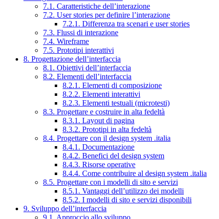
7.1. Caratteristiche dell’interazione
7.2. User stories per definire l’interazione
7.2.1. Differenza tra scenari e user stories
7.3. Flussi di interazione
7.4. Wireframe
7.5. Prototipi interattivi
8. Progettazione dell’interfaccia
8.1. Obiettivi dell’interfaccia
8.2. Elementi dell’interfaccia
8.2.1. Elementi di composizione
8.2.2. Elementi interattivi
8.2.3. Elementi testuali (microtesti)
8.3. Progettare e costruire in alta fedeltà
8.3.1. Layout di pagina
8.3.2. Prototipi in alta fedeltà
8.4. Progettare con il design system .italia
8.4.1. Documentazione
8.4.2. Benefici del design system
8.4.3. Risorse operative
8.4.4. Come contribuire al design system .italia
8.5. Progettare con i modelli di sito e servizi
8.5.1. Vantaggi dell’utilizzo dei modelli
8.5.2. I modelli di sito e servizi disponibili
9. Sviluppo dell’interfaccia
9.1. Approccio allo sviluppo