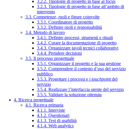
3.2.2. Tipologie di progetto in base al focus
3.2.3. Tipologie di progetto in base all’ambito di
intervento
3.3. Competenze, ruoli e figure coinvolte
3.3.1. Coordinatore di progetto
3.3.2. Definire ruoli e responsabilità
3.4. Metodo di lavoro
3.4.1. Definire processi, strumenti e rituali
3.4.2. Curare la documentazione di progetto
3.4.3. Organizzare tavoli tecnici collaborativi
3.4.4. Prendere decisioni
3.5. Il processo progettuale
3.5.1. Organizzare il progetto e la sua gestione
3.5.2. Comprendere il contesto d’uso del servizio
pubblico
3.5.3. Progettare i processi e i
touchpoint
del
servizio
3.5.4. Realizzare l’interfaccia utente del servizio
3.5.5. Validare la soluzione ottenuta
4. Ricerca progettuale
4.1. Ricerca primaria
4.1.1. Interviste
4.1.2. Questionari
4.1.3. Test di usabilità
4.1.4. Web analytics