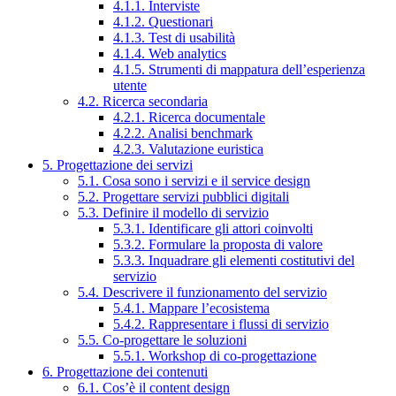
4.1.1. Interviste
4.1.2. Questionari
4.1.3. Test di usabilità
4.1.4. Web analytics
4.1.5. Strumenti di mappatura dell’esperienza
utente
4.2. Ricerca secondaria
4.2.1. Ricerca documentale
4.2.2. Analisi benchmark
4.2.3. Valutazione euristica
5. Progettazione dei servizi
5.1. Cosa sono i servizi e il service design
5.2. Progettare servizi pubblici digitali
5.3. Definire il modello di servizio
5.3.1. Identificare gli attori coinvolti
5.3.2. Formulare la proposta di valore
5.3.3. Inquadrare gli elementi costitutivi del
servizio
5.4. Descrivere il funzionamento del servizio
5.4.1. Mappare l’ecosistema
5.4.2. Rappresentare i flussi di servizio
5.5. Co-progettare le soluzioni
5.5.1. Workshop di co-progettazione
6. Progettazione dei contenuti
6.1. Cos’è il content design