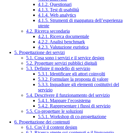
4.1.2. Questionari
4.1.3. Test di usabilità
4.1.4. Web analytics
4.1.5. Strumenti di mappatura dell’esperienza
utente
4.2. Ricerca secondaria
4.2.1. Ricerca documentale
4.2.2. Analisi benchmark
4.2.3. Valutazione euristica
5. Progettazione dei servizi
5.1. Cosa sono i servizi e il service design
5.2. Progettare servizi pubblici digitali
5.3. Definire il modello di servizio
5.3.1. Identificare gli attori coinvolti
5.3.2. Formulare la proposta di valore
5.3.3. Inquadrare gli elementi costitutivi del
servizio
5.4. Descrivere il funzionamento del servizio
5.4.1. Mappare l’ecosistema
5.4.2. Rappresentare i flussi di servizio
5.5. Co-progettare le soluzioni
5.5.1. Workshop di co-progettazione
6. Progettazione dei contenuti
6.1. Cos’è il content design
6.2. Ricerca utente sui contenuti e il linguaggio