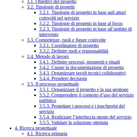
3.1. Obiettivi del progetto
3.2. Tipologie di progetti
3.2.1. Tipologie di progetto in base agli attori
coinvolti nel servizio
3.2.2. Tipologie di progetto in base al focus
3.2.3. Tipologie di progetto in base all’ambito di
intervento
3.3. Competenze, ruoli e figure coinvolte
3.3.1. Coordinatore di progetto
3.3.2. Definire ruoli e responsabilità
3.4. Metodo di lavoro
3.4.1. Definire processi, strumenti e rituali
3.4.2. Curare la documentazione di progetto
3.4.3. Organizzare tavoli tecnici collaborativi
3.4.4. Prendere decisioni
3.5. Il processo progettuale
3.5.1. Organizzare il progetto e la sua gestione
3.5.2. Comprendere il contesto d’uso del servizio
pubblico
3.5.3. Progettare i processi e i
touchpoint
del
servizio
3.5.4. Realizzare l’interfaccia utente del servizio
3.5.5. Validare la soluzione ottenuta
4. Ricerca progettuale
4.1. Ricerca primaria