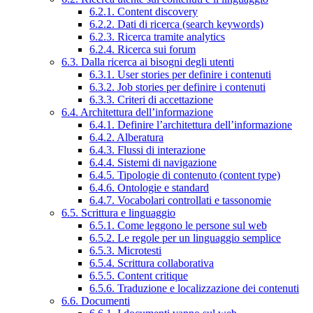
6.2.1. Content discovery
6.2.2. Dati di ricerca (search keywords)
6.2.3. Ricerca tramite analytics
6.2.4. Ricerca sui forum
6.3. Dalla ricerca ai bisogni degli utenti
6.3.1. User stories per definire i contenuti
6.3.2. Job stories per definire i contenuti
6.3.3. Criteri di accettazione
6.4. Architettura dell’informazione
6.4.1. Definire l’architettura dell’informazione
6.4.2. Alberatura
6.4.3. Flussi di interazione
6.4.4. Sistemi di navigazione
6.4.5. Tipologie di contenuto (content type)
6.4.6. Ontologie e standard
6.4.7. Vocabolari controllati e tassonomie
6.5. Scrittura e linguaggio
6.5.1. Come leggono le persone sul web
6.5.2. Le regole per un linguaggio semplice
6.5.3. Microtesti
6.5.4. Scrittura collaborativa
6.5.5. Content critique
6.5.6. Traduzione e localizzazione dei contenuti
6.6. Documenti