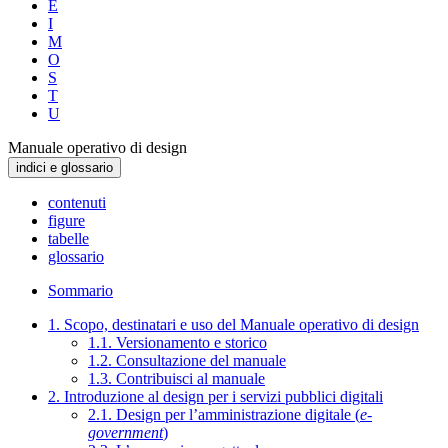
E
I
M
O
S
T
U
Manuale operativo di design
indici e glossario
contenuti
figure
tabelle
glossario
Sommario
1. Scopo, destinatari e uso del Manuale operativo di design
1.1. Versionamento e storico
1.2. Consultazione del manuale
1.3. Contribuisci al manuale
2. Introduzione al design per i servizi pubblici digitali
2.1. Design per l’amministrazione digitale (
e-
government
)