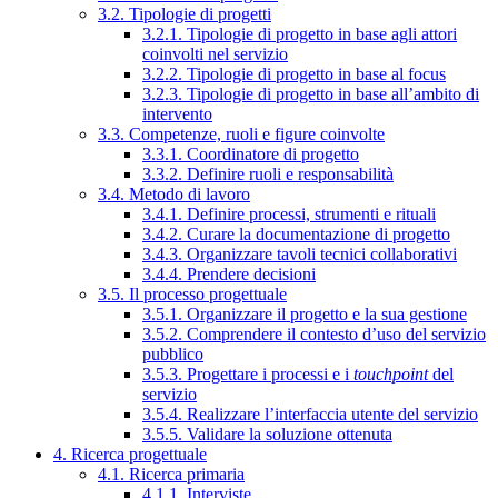
3.2. Tipologie di progetti
3.2.1. Tipologie di progetto in base agli attori
coinvolti nel servizio
3.2.2. Tipologie di progetto in base al focus
3.2.3. Tipologie di progetto in base all’ambito di
intervento
3.3. Competenze, ruoli e figure coinvolte
3.3.1. Coordinatore di progetto
3.3.2. Definire ruoli e responsabilità
3.4. Metodo di lavoro
3.4.1. Definire processi, strumenti e rituali
3.4.2. Curare la documentazione di progetto
3.4.3. Organizzare tavoli tecnici collaborativi
3.4.4. Prendere decisioni
3.5. Il processo progettuale
3.5.1. Organizzare il progetto e la sua gestione
3.5.2. Comprendere il contesto d’uso del servizio
pubblico
3.5.3. Progettare i processi e i
touchpoint
del
servizio
3.5.4. Realizzare l’interfaccia utente del servizio
3.5.5. Validare la soluzione ottenuta
4. Ricerca progettuale
4.1. Ricerca primaria
4.1.1. Interviste