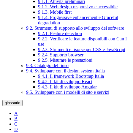
9.1.1. Attività preliminari
9.1.2. Web design responsivo e accessibile
9.1.3. Mobile first
9.1.4. Progressive enhancement e Graceful
degradation
9.2. Strumenti di supporto allo sviluppo del software
9.2.1. Feature detection
9.2.2. Verificare le feature disponibili con Can I
use
9.2.3. Strumenti e risorse per CSS e JavaScript
9.2.4. Supporto browser
9.2.5. Misurare le prestazioni
9.3. Catalogo del riuso
9.4. Sviluppare con il design system .italia
9.4.1. Il framework Bootstrap Italia
9.4.2. Il kit di sviluppo React
9.4.3. Il kit di sviluppo Angular
9.5. Sviluppare con i modelli di sito e servizi
glossario
A
B
C
D