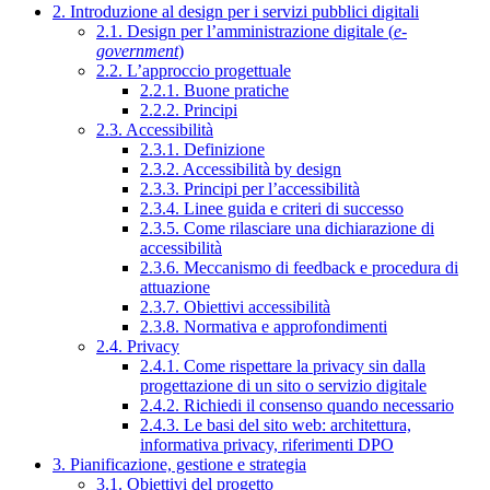
2. Introduzione al design per i servizi pubblici digitali
2.1. Design per l’amministrazione digitale (
e-
government
)
2.2. L’approccio progettuale
2.2.1. Buone pratiche
2.2.2. Principi
2.3. Accessibilità
2.3.1. Definizione
2.3.2. Accessibilità by design
2.3.3. Principi per l’accessibilità
2.3.4. Linee guida e criteri di successo
2.3.5. Come rilasciare una dichiarazione di
accessibilità
2.3.6. Meccanismo di feedback e procedura di
attuazione
2.3.7. Obiettivi accessibilità
2.3.8. Normativa e approfondimenti
2.4. Privacy
2.4.1. Come rispettare la privacy sin dalla
progettazione di un sito o servizio digitale
2.4.2. Richiedi il consenso quando necessario
2.4.3. Le basi del sito web: architettura,
informativa privacy, riferimenti DPO
3. Pianificazione, gestione e strategia
3.1. Obiettivi del progetto