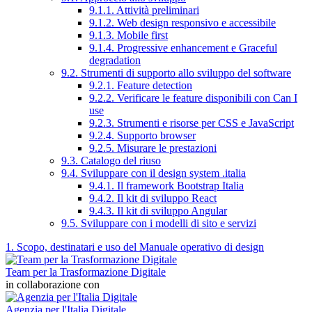
9.1.1. Attività preliminari
9.1.2. Web design responsivo e accessibile
9.1.3. Mobile first
9.1.4. Progressive enhancement e Graceful
degradation
9.2. Strumenti di supporto allo sviluppo del software
9.2.1. Feature detection
9.2.2. Verificare le feature disponibili con Can I
use
9.2.3. Strumenti e risorse per CSS e JavaScript
9.2.4. Supporto browser
9.2.5. Misurare le prestazioni
9.3. Catalogo del riuso
9.4. Sviluppare con il design system .italia
9.4.1. Il framework Bootstrap Italia
9.4.2. Il kit di sviluppo React
9.4.3. Il kit di sviluppo Angular
9.5. Sviluppare con i modelli di sito e servizi
1. Scopo, destinatari e uso del Manuale operativo di design
Team per la Trasformazione Digitale
in collaborazione con
Agenzia per l'Italia Digitale