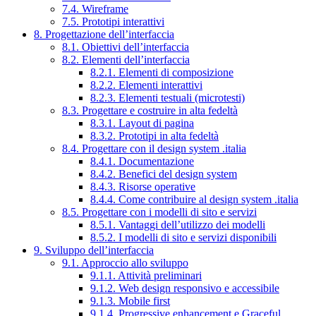
7.4. Wireframe
7.5. Prototipi interattivi
8. Progettazione dell’interfaccia
8.1. Obiettivi dell’interfaccia
8.2. Elementi dell’interfaccia
8.2.1. Elementi di composizione
8.2.2. Elementi interattivi
8.2.3. Elementi testuali (microtesti)
8.3. Progettare e costruire in alta fedeltà
8.3.1. Layout di pagina
8.3.2. Prototipi in alta fedeltà
8.4. Progettare con il design system .italia
8.4.1. Documentazione
8.4.2. Benefici del design system
8.4.3. Risorse operative
8.4.4. Come contribuire al design system .italia
8.5. Progettare con i modelli di sito e servizi
8.5.1. Vantaggi dell’utilizzo dei modelli
8.5.2. I modelli di sito e servizi disponibili
9. Sviluppo dell’interfaccia
9.1. Approccio allo sviluppo
9.1.1. Attività preliminari
9.1.2. Web design responsivo e accessibile
9.1.3. Mobile first
9.1.4. Progressive enhancement e Graceful