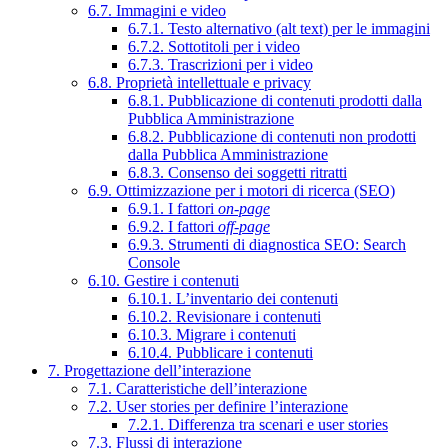
6.7. Immagini e video
6.7.1. Testo alternativo (alt text) per le immagini
6.7.2. Sottotitoli per i video
6.7.3. Trascrizioni per i video
6.8. Proprietà intellettuale e privacy
6.8.1. Pubblicazione di contenuti prodotti dalla
Pubblica Amministrazione
6.8.2. Pubblicazione di contenuti non prodotti
dalla Pubblica Amministrazione
6.8.3. Consenso dei soggetti ritratti
6.9. Ottimizzazione per i motori di ricerca (SEO)
6.9.1. I fattori
on-page
6.9.2. I fattori
off-page
6.9.3. Strumenti di diagnostica SEO: Search
Console
6.10. Gestire i contenuti
6.10.1. L’inventario dei contenuti
6.10.2. Revisionare i contenuti
6.10.3. Migrare i contenuti
6.10.4. Pubblicare i contenuti
7. Progettazione dell’interazione
7.1. Caratteristiche dell’interazione
7.2. User stories per definire l’interazione
7.2.1. Differenza tra scenari e user stories
7.3. Flussi di interazione