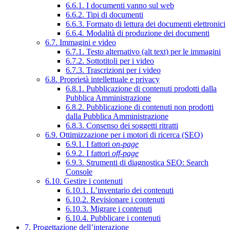
6.6.1. I documenti vanno sul web
6.6.2. Tipi di documenti
6.6.3. Formato di lettura dei documenti elettronici
6.6.4. Modalità di produzione dei documenti
6.7. Immagini e video
6.7.1. Testo alternativo (alt text) per le immagini
6.7.2. Sottotitoli per i video
6.7.3. Trascrizioni per i video
6.8. Proprietà intellettuale e privacy
6.8.1. Pubblicazione di contenuti prodotti dalla
Pubblica Amministrazione
6.8.2. Pubblicazione di contenuti non prodotti
dalla Pubblica Amministrazione
6.8.3. Consenso dei soggetti ritratti
6.9. Ottimizzazione per i motori di ricerca (SEO)
6.9.1. I fattori
on-page
6.9.2. I fattori
off-page
6.9.3. Strumenti di diagnostica SEO: Search
Console
6.10. Gestire i contenuti
6.10.1. L’inventario dei contenuti
6.10.2. Revisionare i contenuti
6.10.3. Migrare i contenuti
6.10.4. Pubblicare i contenuti
7. Progettazione dell’interazione