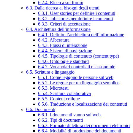
6.2.4. Ricerca sui forum
6.3. Dalla ricerca ai bisogni degli utenti
6.3.1. User stories per definire i contenuti
6.3.2. Job stories per definire i contenuti
6.3.3. Criteri di accettazione
6.4. Architettura dell’informazione
6.4.1. Definire l’architettura dell’informazione
6.4.2. Alberatura
6.4.3. Flussi di interazione
6.4.4. Sistemi di navigazione
6.4.5. Tipologie di contenuto (content type)
6.4.6. Ontologie e standard
6.4.7. Vocabolari controllati e tassonomie
6.5. Scrittura e linguaggio
6.5.1. Come leggono le persone sul web
6.5.2. Le regole per un linguaggio semplice
6.5.3. Microtesti
6.5.4. Scrittura collaborativa
6.5.5. Content critique
6.5.6. Traduzione e localizzazione dei contenuti
6.6. Documenti
6.6.1. I documenti vanno sul web
6.6.2. Tipi di documenti
6.6.3. Formato di lettura dei documenti elettronici
6.6.4. Modalità di produzione dei documenti