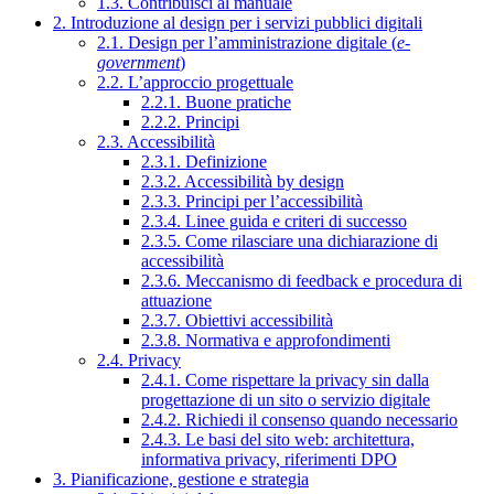
1.3. Contribuisci al manuale
2. Introduzione al design per i servizi pubblici digitali
2.1. Design per l’amministrazione digitale (
e-
government
)
2.2. L’approccio progettuale
2.2.1. Buone pratiche
2.2.2. Principi
2.3. Accessibilità
2.3.1. Definizione
2.3.2. Accessibilità by design
2.3.3. Principi per l’accessibilità
2.3.4. Linee guida e criteri di successo
2.3.5. Come rilasciare una dichiarazione di
accessibilità
2.3.6. Meccanismo di feedback e procedura di
attuazione
2.3.7. Obiettivi accessibilità
2.3.8. Normativa e approfondimenti
2.4. Privacy
2.4.1. Come rispettare la privacy sin dalla
progettazione di un sito o servizio digitale
2.4.2. Richiedi il consenso quando necessario
2.4.3. Le basi del sito web: architettura,
informativa privacy, riferimenti DPO
3. Pianificazione, gestione e strategia