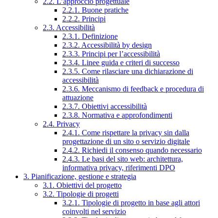
2.2. L’approccio progettuale
2.2.1. Buone pratiche
2.2.2. Principi
2.3. Accessibilità
2.3.1. Definizione
2.3.2. Accessibilità by design
2.3.3. Principi per l’accessibilità
2.3.4. Linee guida e criteri di successo
2.3.5. Come rilasciare una dichiarazione di
accessibilità
2.3.6. Meccanismo di feedback e procedura di
attuazione
2.3.7. Obiettivi accessibilità
2.3.8. Normativa e approfondimenti
2.4. Privacy
2.4.1. Come rispettare la privacy sin dalla
progettazione di un sito o servizio digitale
2.4.2. Richiedi il consenso quando necessario
2.4.3. Le basi del sito web: architettura,
informativa privacy, riferimenti DPO
3. Pianificazione, gestione e strategia
3.1. Obiettivi del progetto
3.2. Tipologie di progetti
3.2.1. Tipologie di progetto in base agli attori
coinvolti nel servizio