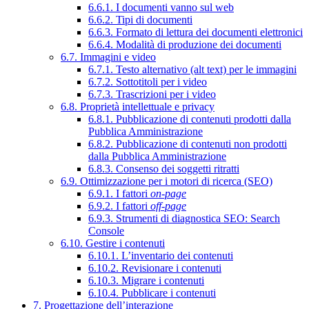
6.6.1. I documenti vanno sul web
6.6.2. Tipi di documenti
6.6.3. Formato di lettura dei documenti elettronici
6.6.4. Modalità di produzione dei documenti
6.7. Immagini e video
6.7.1. Testo alternativo (alt text) per le immagini
6.7.2. Sottotitoli per i video
6.7.3. Trascrizioni per i video
6.8. Proprietà intellettuale e privacy
6.8.1. Pubblicazione di contenuti prodotti dalla
Pubblica Amministrazione
6.8.2. Pubblicazione di contenuti non prodotti
dalla Pubblica Amministrazione
6.8.3. Consenso dei soggetti ritratti
6.9. Ottimizzazione per i motori di ricerca (SEO)
6.9.1. I fattori
on-page
6.9.2. I fattori
off-page
6.9.3. Strumenti di diagnostica SEO: Search
Console
6.10. Gestire i contenuti
6.10.1. L’inventario dei contenuti
6.10.2. Revisionare i contenuti
6.10.3. Migrare i contenuti
6.10.4. Pubblicare i contenuti
7. Progettazione dell’interazione