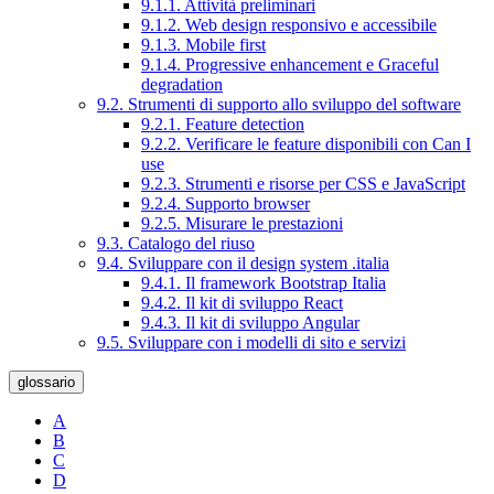
9.1.1. Attività preliminari
9.1.2. Web design responsivo e accessibile
9.1.3. Mobile first
9.1.4. Progressive enhancement e Graceful
degradation
9.2. Strumenti di supporto allo sviluppo del software
9.2.1. Feature detection
9.2.2. Verificare le feature disponibili con Can I
use
9.2.3. Strumenti e risorse per CSS e JavaScript
9.2.4. Supporto browser
9.2.5. Misurare le prestazioni
9.3. Catalogo del riuso
9.4. Sviluppare con il design system .italia
9.4.1. Il framework Bootstrap Italia
9.4.2. Il kit di sviluppo React
9.4.3. Il kit di sviluppo Angular
9.5. Sviluppare con i modelli di sito e servizi
glossario
A
B
C
D