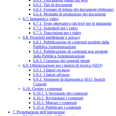
6.6.1. I documenti vanno sul web
6.6.2. Tipi di documenti
6.6.3. Formato di lettura dei documenti elettronici
6.6.4. Modalità di produzione dei documenti
6.7. Immagini e video
6.7.1. Testo alternativo (alt text) per le immagini
6.7.2. Sottotitoli per i video
6.7.3. Trascrizioni per i video
6.8. Proprietà intellettuale e privacy
6.8.1. Pubblicazione di contenuti prodotti dalla
Pubblica Amministrazione
6.8.2. Pubblicazione di contenuti non prodotti
dalla Pubblica Amministrazione
6.8.3. Consenso dei soggetti ritratti
6.9. Ottimizzazione per i motori di ricerca (SEO)
6.9.1. I fattori
on-page
6.9.2. I fattori
off-page
6.9.3. Strumenti di diagnostica SEO: Search
Console
6.10. Gestire i contenuti
6.10.1. L’inventario dei contenuti
6.10.2. Revisionare i contenuti
6.10.3. Migrare i contenuti
6.10.4. Pubblicare i contenuti
7. Progettazione dell’interazione