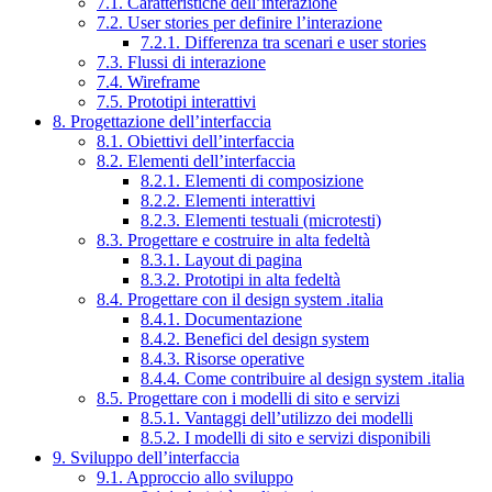
7.1. Caratteristiche dell’interazione
7.2. User stories per definire l’interazione
7.2.1. Differenza tra scenari e user stories
7.3. Flussi di interazione
7.4. Wireframe
7.5. Prototipi interattivi
8. Progettazione dell’interfaccia
8.1. Obiettivi dell’interfaccia
8.2. Elementi dell’interfaccia
8.2.1. Elementi di composizione
8.2.2. Elementi interattivi
8.2.3. Elementi testuali (microtesti)
8.3. Progettare e costruire in alta fedeltà
8.3.1. Layout di pagina
8.3.2. Prototipi in alta fedeltà
8.4. Progettare con il design system .italia
8.4.1. Documentazione
8.4.2. Benefici del design system
8.4.3. Risorse operative
8.4.4. Come contribuire al design system .italia
8.5. Progettare con i modelli di sito e servizi
8.5.1. Vantaggi dell’utilizzo dei modelli
8.5.2. I modelli di sito e servizi disponibili
9. Sviluppo dell’interfaccia
9.1. Approccio allo sviluppo