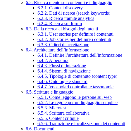
6.2. Ricerca utente sui contenuti e il linguaggio
6.2.1. Content discovery
6.2.2. Dati di ricerca (search keywords)
6.2.3. Ricerca tramite analytics
6.2.4. Ricerca sui forum
6.3. Dalla ricerca ai bisogni degli utenti
6.3.1. User stories per definire i contenuti
6.3.2. Job stories per definire i contenuti
6.3.3. Criteri di accettazione
6.4. Architettura dell’informazione
6.4.1. Definire l’architettura dell’informazione
6.4.2. Alberatura
6.4.3. Flussi di interazione
6.4.4. Sistemi di navigazione
6.4.5. Tipologie di contenuto (content type)
6.4.6. Ontologie e standard
6.4.7. Vocabolari controllati e tassonomie
6.5. Scrittura e linguaggio
6.5.1. Come leggono le persone sul web
6.5.2. Le regole per un linguaggio semplice
6.5.3. Microtesti
6.5.4. Scrittura collaborativa
6.5.5. Content critique
6.5.6. Traduzione e localizzazione dei contenuti
6.6. Documenti