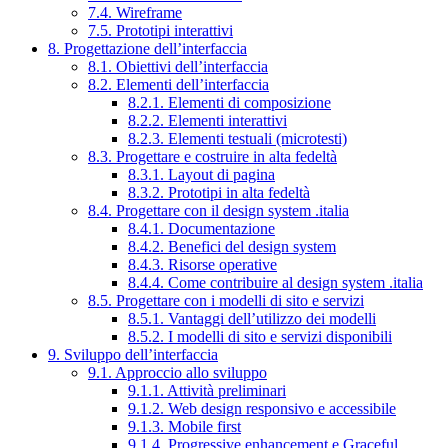
7.4. Wireframe
7.5. Prototipi interattivi
8. Progettazione dell’interfaccia
8.1. Obiettivi dell’interfaccia
8.2. Elementi dell’interfaccia
8.2.1. Elementi di composizione
8.2.2. Elementi interattivi
8.2.3. Elementi testuali (microtesti)
8.3. Progettare e costruire in alta fedeltà
8.3.1. Layout di pagina
8.3.2. Prototipi in alta fedeltà
8.4. Progettare con il design system .italia
8.4.1. Documentazione
8.4.2. Benefici del design system
8.4.3. Risorse operative
8.4.4. Come contribuire al design system .italia
8.5. Progettare con i modelli di sito e servizi
8.5.1. Vantaggi dell’utilizzo dei modelli
8.5.2. I modelli di sito e servizi disponibili
9. Sviluppo dell’interfaccia
9.1. Approccio allo sviluppo
9.1.1. Attività preliminari
9.1.2. Web design responsivo e accessibile
9.1.3. Mobile first
9.1.4. Progressive enhancement e Graceful