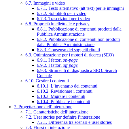
6.7. Immagini e video
6.7.1. Testo alternativo (alt text) per le immagini
6.7.2. Sottotitoli per i video
6.7.3. Trascrizioni per i video
6.8. Proprietà intellettuale e privacy
6.8.1. Pubblicazione di contenuti prodotti dalla
Pubblica Amministrazione
6.8.2. Pubblicazione di contenuti non prodotti
dalla Pubblica Amministrazione
6.8.3. Consenso dei soggetti ritratti
6.9. Ottimizzazione per i motori di ricerca (SEO)
6.9.1. I fattori
on-page
6.9.2. I fattori
off-page
6.9.3. Strumenti di diagnostica SEO: Search
Console
6.10. Gestire i contenuti
6.10.1. L’inventario dei contenuti
6.10.2. Revisionare i contenuti
6.10.3. Migrare i contenuti
6.10.4. Pubblicare i contenuti
7. Progettazione dell’interazione
7.1. Caratteristiche dell’interazione
7.2. User stories per definire l’interazione
7.2.1. Differenza tra scenari e user stories
7.3. Flussi di interazione