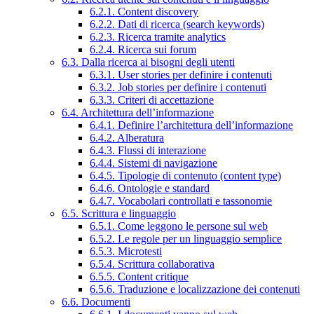
6.2.1. Content discovery
6.2.2. Dati di ricerca (search keywords)
6.2.3. Ricerca tramite analytics
6.2.4. Ricerca sui forum
6.3. Dalla ricerca ai bisogni degli utenti
6.3.1. User stories per definire i contenuti
6.3.2. Job stories per definire i contenuti
6.3.3. Criteri di accettazione
6.4. Architettura dell’informazione
6.4.1. Definire l’architettura dell’informazione
6.4.2. Alberatura
6.4.3. Flussi di interazione
6.4.4. Sistemi di navigazione
6.4.5. Tipologie di contenuto (content type)
6.4.6. Ontologie e standard
6.4.7. Vocabolari controllati e tassonomie
6.5. Scrittura e linguaggio
6.5.1. Come leggono le persone sul web
6.5.2. Le regole per un linguaggio semplice
6.5.3. Microtesti
6.5.4. Scrittura collaborativa
6.5.5. Content critique
6.5.6. Traduzione e localizzazione dei contenuti
6.6. Documenti