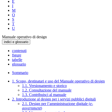
E
I
M
O
S
T
U
Manuale operativo di design
indici e glossario
contenuti
figure
tabelle
glossario
Sommario
1. Scopo, destinatari e uso del Manuale operativo di design
1.1. Versionamento e storico
1.2. Consultazione del manuale
1.3. Contribuisci al manuale
2. Introduzione al design per i servizi pubblici digitali
2.1. Design per l’amministrazione digitale (
e-
government
)