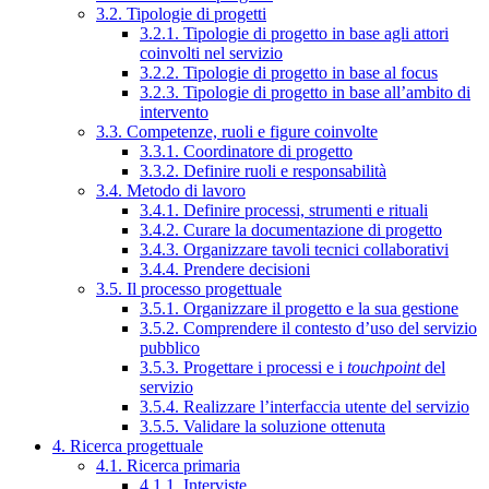
3.2. Tipologie di progetti
3.2.1. Tipologie di progetto in base agli attori
coinvolti nel servizio
3.2.2. Tipologie di progetto in base al focus
3.2.3. Tipologie di progetto in base all’ambito di
intervento
3.3. Competenze, ruoli e figure coinvolte
3.3.1. Coordinatore di progetto
3.3.2. Definire ruoli e responsabilità
3.4. Metodo di lavoro
3.4.1. Definire processi, strumenti e rituali
3.4.2. Curare la documentazione di progetto
3.4.3. Organizzare tavoli tecnici collaborativi
3.4.4. Prendere decisioni
3.5. Il processo progettuale
3.5.1. Organizzare il progetto e la sua gestione
3.5.2. Comprendere il contesto d’uso del servizio
pubblico
3.5.3. Progettare i processi e i
touchpoint
del
servizio
3.5.4. Realizzare l’interfaccia utente del servizio
3.5.5. Validare la soluzione ottenuta
4. Ricerca progettuale
4.1. Ricerca primaria
4.1.1. Interviste