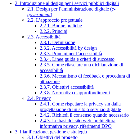
2. Introduzione al design per i servizi pubblici digitali
2.1. Design per l’amministrazione digitale (
e-
government
)
2.2. L’approccio progettuale
2.2.1. Buone pratiche
2.2.2. Principi
2.3. Accessibilità
2.3.1. Definizione
2.3.2. Accessibilità by design
2.3.3. Principi per l’accessibilità
2.3.4. Linee guida e criteri di successo
2.3.5. Come rilasciare una dichiarazione di
accessibilità
2.3.6. Meccanismo di feedback e procedura di
attuazione
2.3.7. Obiettivi accessibilità
2.3.8. Normativa e approfondimenti
2.4. Privacy
2.4.1. Come rispettare la privacy sin dalla
progettazione di un sito o servizio digitale
2.4.2. Richiedi il consenso quando necessario
2.4.3. Le basi del sito web: architettura,
informativa privacy, riferimenti DPO
3. Pianificazione, gestione e strategia
3.1. Obiettivi del progetto