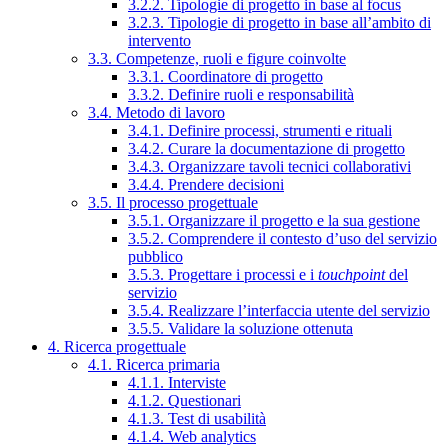
3.2.2. Tipologie di progetto in base al focus
3.2.3. Tipologie di progetto in base all’ambito di
intervento
3.3. Competenze, ruoli e figure coinvolte
3.3.1. Coordinatore di progetto
3.3.2. Definire ruoli e responsabilità
3.4. Metodo di lavoro
3.4.1. Definire processi, strumenti e rituali
3.4.2. Curare la documentazione di progetto
3.4.3. Organizzare tavoli tecnici collaborativi
3.4.4. Prendere decisioni
3.5. Il processo progettuale
3.5.1. Organizzare il progetto e la sua gestione
3.5.2. Comprendere il contesto d’uso del servizio
pubblico
3.5.3. Progettare i processi e i
touchpoint
del
servizio
3.5.4. Realizzare l’interfaccia utente del servizio
3.5.5. Validare la soluzione ottenuta
4. Ricerca progettuale
4.1. Ricerca primaria
4.1.1. Interviste
4.1.2. Questionari
4.1.3. Test di usabilità
4.1.4. Web analytics