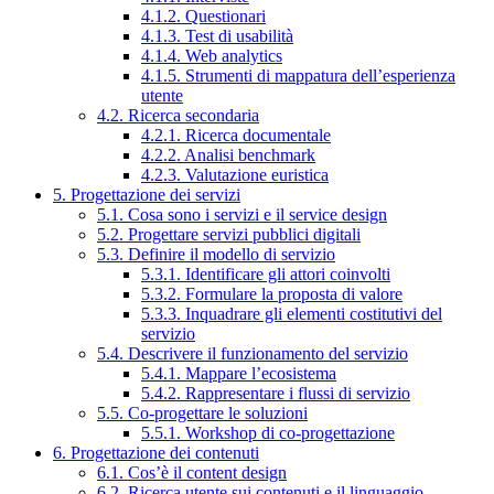
4.1.2. Questionari
4.1.3. Test di usabilità
4.1.4. Web analytics
4.1.5. Strumenti di mappatura dell’esperienza
utente
4.2. Ricerca secondaria
4.2.1. Ricerca documentale
4.2.2. Analisi benchmark
4.2.3. Valutazione euristica
5. Progettazione dei servizi
5.1. Cosa sono i servizi e il service design
5.2. Progettare servizi pubblici digitali
5.3. Definire il modello di servizio
5.3.1. Identificare gli attori coinvolti
5.3.2. Formulare la proposta di valore
5.3.3. Inquadrare gli elementi costitutivi del
servizio
5.4. Descrivere il funzionamento del servizio
5.4.1. Mappare l’ecosistema
5.4.2. Rappresentare i flussi di servizio
5.5. Co-progettare le soluzioni
5.5.1. Workshop di co-progettazione
6. Progettazione dei contenuti
6.1. Cos’è il content design
6.2. Ricerca utente sui contenuti e il linguaggio