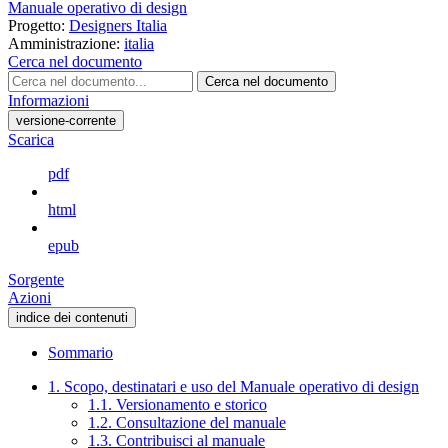
Manuale operativo di design
Progetto:
Designers Italia
Amministrazione:
italia
Cerca nel documento
Cerca nel documento
Informazioni
versione-corrente
Scarica
pdf
html
epub
Sorgente
Azioni
indice dei contenuti
Sommario
1. Scopo, destinatari e uso del Manuale operativo di design
1.1. Versionamento e storico
1.2. Consultazione del manuale
1.3. Contribuisci al manuale