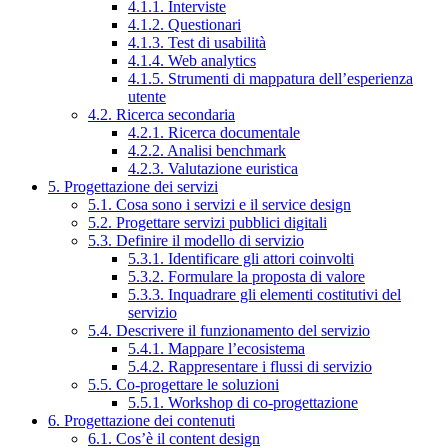
4.1.1. Interviste
4.1.2. Questionari
4.1.3. Test di usabilità
4.1.4. Web analytics
4.1.5. Strumenti di mappatura dell’esperienza
utente
4.2. Ricerca secondaria
4.2.1. Ricerca documentale
4.2.2. Analisi benchmark
4.2.3. Valutazione euristica
5. Progettazione dei servizi
5.1. Cosa sono i servizi e il service design
5.2. Progettare servizi pubblici digitali
5.3. Definire il modello di servizio
5.3.1. Identificare gli attori coinvolti
5.3.2. Formulare la proposta di valore
5.3.3. Inquadrare gli elementi costitutivi del
servizio
5.4. Descrivere il funzionamento del servizio
5.4.1. Mappare l’ecosistema
5.4.2. Rappresentare i flussi di servizio
5.5. Co-progettare le soluzioni
5.5.1. Workshop di co-progettazione
6. Progettazione dei contenuti
6.1. Cos’è il content design