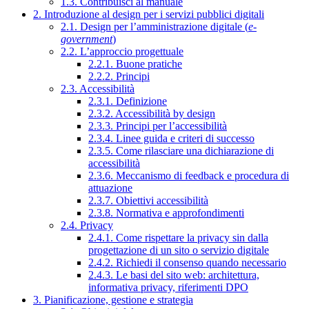
1.3. Contribuisci al manuale
2. Introduzione al design per i servizi pubblici digitali
2.1. Design per l’amministrazione digitale (
e-
government
)
2.2. L’approccio progettuale
2.2.1. Buone pratiche
2.2.2. Principi
2.3. Accessibilità
2.3.1. Definizione
2.3.2. Accessibilità by design
2.3.3. Principi per l’accessibilità
2.3.4. Linee guida e criteri di successo
2.3.5. Come rilasciare una dichiarazione di
accessibilità
2.3.6. Meccanismo di feedback e procedura di
attuazione
2.3.7. Obiettivi accessibilità
2.3.8. Normativa e approfondimenti
2.4. Privacy
2.4.1. Come rispettare la privacy sin dalla
progettazione di un sito o servizio digitale
2.4.2. Richiedi il consenso quando necessario
2.4.3. Le basi del sito web: architettura,
informativa privacy, riferimenti DPO
3. Pianificazione, gestione e strategia