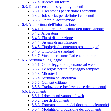
6.2.4. Ricerca sui forum
6.3. Dalla ricerca ai bisogni degli utenti
6.3.1. User stories per definire i contenuti
6.3.2. Job stories per definire i contenuti
6.3.3. Criteri di accettazione
6.4. Architettura dell’informazione
6.4.1. Definire l’architettura dell’informazione
6.4.2. Alberatura
6.4.3. Flussi di interazione
6.4.4. Sistemi di navigazione
6.4.5. Tipologie di contenuto (content type)
6.4.6. Ontologie e standard
6.4.7. Vocabolari controllati e tassonomie
6.5. Scrittura e linguaggio
6.5.1. Come leggono le persone sul web
6.5.2. Le regole per un linguaggio semplice
6.5.3. Microtesti
6.5.4. Scrittura collaborativa
6.5.5. Content critique
6.5.6. Traduzione e localizzazione dei contenuti
6.6. Documenti
6.6.1. I documenti vanno sul web
6.6.2. Tipi di documenti
6.6.3. Formato di lettura dei documenti elettronici
6.6.4. Modalità di produzione dei documenti