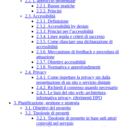
2.2. L’approccio progettuale
2.2.1. Buone pratiche
2.2.2. Principi
2.3. Accessibilità
2.3.1. Definizione
2.3.2. Accessibilità by design
2.3.3. Principi per l’accessibilità
2.3.4. Linee guida e criteri di successo
2.3.5. Come rilasciare una dichiarazione di
accessibilità
2.3.6. Meccanismo di feedback e procedura di
attuazione
2.3.7. Obiettivi accessibilità
2.3.8. Normativa e approfondimenti
2.4. Privacy
2.4.1. Come rispettare la privacy sin dalla
progettazione di un sito o servizio digitale
2.4.2. Richiedi il consenso quando necessario
2.4.3. Le basi del sito web: architettura,
informativa privacy, riferimenti DPO
3. Pianificazione, gestione e strategia
3.1. Obiettivi del progetto
3.2. Tipologie di progetti
3.2.1. Tipologie di progetto in base agli attori
coinvolti nel servizio