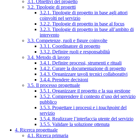
3.1. Obiettivi del progetto
3.2. Tipologie di progetti
3.2.1. Tipologie di progetto in base agli attori
coinvolti nel servizio
3.2.2. Tipologie di progetto in base al focus
3.2.3. Tipologie di progetto in base all’ambito di
intervento
3.3. Competenze, ruoli e figure coinvolte
3.3.1. Coordinatore di progetto
3.3.2. Definire ruoli e responsabilità
3.4. Metodo di lavoro
3.4.1. Definire processi, strumenti e rituali
3.4.2. Curare la documentazione di progetto
3.4.3. Organizzare tavoli tecnici collaborativi
3.4.4. Prendere decisioni
3.5. Il processo progettuale
3.5.1. Organizzare il progetto e la sua gestione
3.5.2. Comprendere il contesto d’uso del servizio
pubblico
3.5.3. Progettare i processi e i
touchpoint
del
servizio
3.5.4. Realizzare l’interfaccia utente del servizio
3.5.5. Validare la soluzione ottenuta
4. Ricerca progettuale
4.1. Ricerca primaria