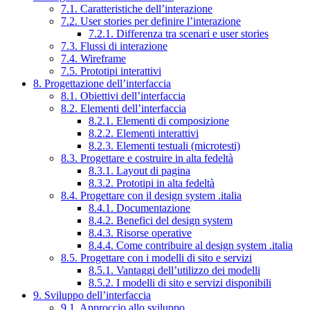
7.1. Caratteristiche dell’interazione
7.2. User stories per definire l’interazione
7.2.1. Differenza tra scenari e user stories
7.3. Flussi di interazione
7.4. Wireframe
7.5. Prototipi interattivi
8. Progettazione dell’interfaccia
8.1. Obiettivi dell’interfaccia
8.2. Elementi dell’interfaccia
8.2.1. Elementi di composizione
8.2.2. Elementi interattivi
8.2.3. Elementi testuali (microtesti)
8.3. Progettare e costruire in alta fedeltà
8.3.1. Layout di pagina
8.3.2. Prototipi in alta fedeltà
8.4. Progettare con il design system .italia
8.4.1. Documentazione
8.4.2. Benefici del design system
8.4.3. Risorse operative
8.4.4. Come contribuire al design system .italia
8.5. Progettare con i modelli di sito e servizi
8.5.1. Vantaggi dell’utilizzo dei modelli
8.5.2. I modelli di sito e servizi disponibili
9. Sviluppo dell’interfaccia
9.1. Approccio allo sviluppo