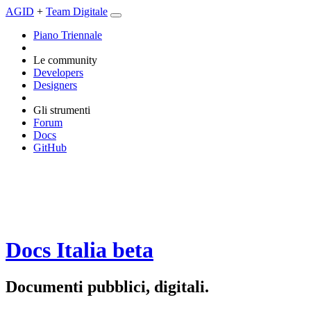
AGID
+
Team Digitale
Piano Triennale
Le community
Developers
Designers
Gli strumenti
Forum
Docs
GitHub
Docs Italia
beta
Documenti pubblici, digitali.