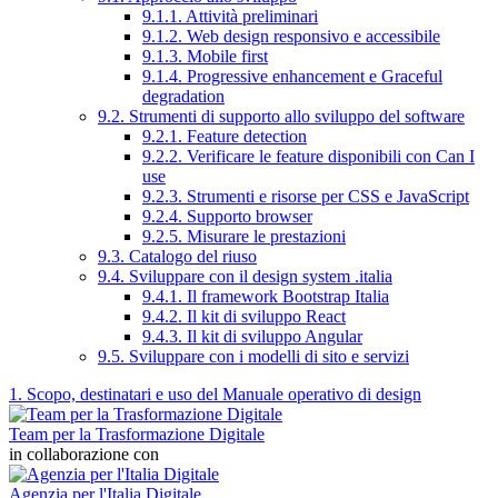
9.1.1. Attività preliminari
9.1.2. Web design responsivo e accessibile
9.1.3. Mobile first
9.1.4. Progressive enhancement e Graceful
degradation
9.2. Strumenti di supporto allo sviluppo del software
9.2.1. Feature detection
9.2.2. Verificare le feature disponibili con Can I
use
9.2.3. Strumenti e risorse per CSS e JavaScript
9.2.4. Supporto browser
9.2.5. Misurare le prestazioni
9.3. Catalogo del riuso
9.4. Sviluppare con il design system .italia
9.4.1. Il framework Bootstrap Italia
9.4.2. Il kit di sviluppo React
9.4.3. Il kit di sviluppo Angular
9.5. Sviluppare con i modelli di sito e servizi
1. Scopo, destinatari e uso del Manuale operativo di design
Team per la Trasformazione Digitale
in collaborazione con
Agenzia per l'Italia Digitale