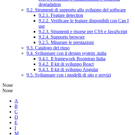
degradation
9.2. Strumenti di supporto allo sviluppo del software
9.2.1. Feature detection
9.2.2. Verificare le feature disponibili con Can I
use
9.2.3. Strumenti e risorse per CSS e JavaScript
9.2.4. Supporto browser
9.2.5. Misurare le prestazioni
9.3. Catalogo del riuso
9.4. Sviluppare con il design system .italia
9.4.1. Il framework Bootstrap Italia
9.4.2. Il kit di sviluppo React
9.4.3. Il kit di sviluppo Angular
9.5. Sviluppare con i modelli di sito e servizi
None
None
A
B
C
D
E
I
M