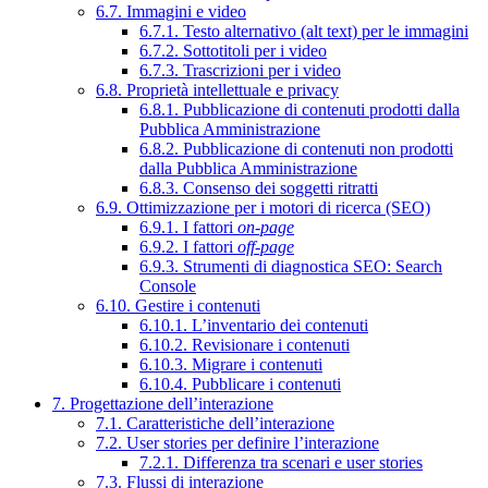
6.7. Immagini e video
6.7.1. Testo alternativo (alt text) per le immagini
6.7.2. Sottotitoli per i video
6.7.3. Trascrizioni per i video
6.8. Proprietà intellettuale e privacy
6.8.1. Pubblicazione di contenuti prodotti dalla
Pubblica Amministrazione
6.8.2. Pubblicazione di contenuti non prodotti
dalla Pubblica Amministrazione
6.8.3. Consenso dei soggetti ritratti
6.9. Ottimizzazione per i motori di ricerca (SEO)
6.9.1. I fattori
on-page
6.9.2. I fattori
off-page
6.9.3. Strumenti di diagnostica SEO: Search
Console
6.10. Gestire i contenuti
6.10.1. L’inventario dei contenuti
6.10.2. Revisionare i contenuti
6.10.3. Migrare i contenuti
6.10.4. Pubblicare i contenuti
7. Progettazione dell’interazione
7.1. Caratteristiche dell’interazione
7.2. User stories per definire l’interazione
7.2.1. Differenza tra scenari e user stories
7.3. Flussi di interazione