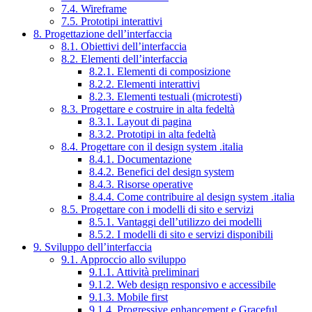
7.4. Wireframe
7.5. Prototipi interattivi
8. Progettazione dell’interfaccia
8.1. Obiettivi dell’interfaccia
8.2. Elementi dell’interfaccia
8.2.1. Elementi di composizione
8.2.2. Elementi interattivi
8.2.3. Elementi testuali (microtesti)
8.3. Progettare e costruire in alta fedeltà
8.3.1. Layout di pagina
8.3.2. Prototipi in alta fedeltà
8.4. Progettare con il design system .italia
8.4.1. Documentazione
8.4.2. Benefici del design system
8.4.3. Risorse operative
8.4.4. Come contribuire al design system .italia
8.5. Progettare con i modelli di sito e servizi
8.5.1. Vantaggi dell’utilizzo dei modelli
8.5.2. I modelli di sito e servizi disponibili
9. Sviluppo dell’interfaccia
9.1. Approccio allo sviluppo
9.1.1. Attività preliminari
9.1.2. Web design responsivo e accessibile
9.1.3. Mobile first
9.1.4. Progressive enhancement e Graceful