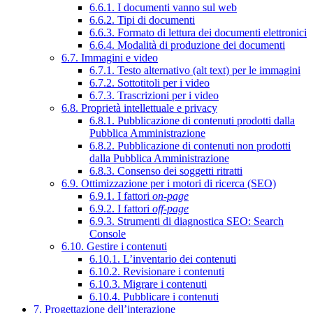
6.6.1. I documenti vanno sul web
6.6.2. Tipi di documenti
6.6.3. Formato di lettura dei documenti elettronici
6.6.4. Modalità di produzione dei documenti
6.7. Immagini e video
6.7.1. Testo alternativo (alt text) per le immagini
6.7.2. Sottotitoli per i video
6.7.3. Trascrizioni per i video
6.8. Proprietà intellettuale e privacy
6.8.1. Pubblicazione di contenuti prodotti dalla
Pubblica Amministrazione
6.8.2. Pubblicazione di contenuti non prodotti
dalla Pubblica Amministrazione
6.8.3. Consenso dei soggetti ritratti
6.9. Ottimizzazione per i motori di ricerca (SEO)
6.9.1. I fattori
on-page
6.9.2. I fattori
off-page
6.9.3. Strumenti di diagnostica SEO: Search
Console
6.10. Gestire i contenuti
6.10.1. L’inventario dei contenuti
6.10.2. Revisionare i contenuti
6.10.3. Migrare i contenuti
6.10.4. Pubblicare i contenuti
7. Progettazione dell’interazione