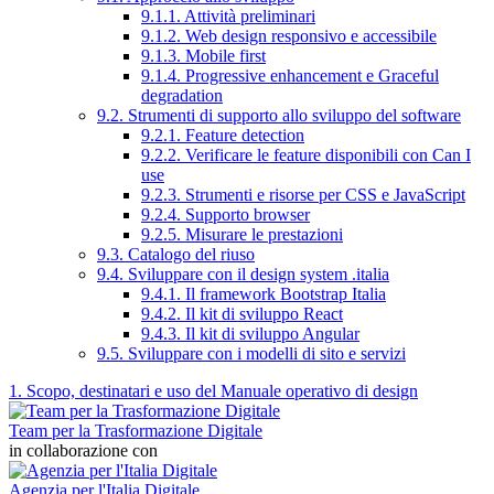
9.1.1. Attività preliminari
9.1.2. Web design responsivo e accessibile
9.1.3. Mobile first
9.1.4. Progressive enhancement e Graceful
degradation
9.2. Strumenti di supporto allo sviluppo del software
9.2.1. Feature detection
9.2.2. Verificare le feature disponibili con Can I
use
9.2.3. Strumenti e risorse per CSS e JavaScript
9.2.4. Supporto browser
9.2.5. Misurare le prestazioni
9.3. Catalogo del riuso
9.4. Sviluppare con il design system .italia
9.4.1. Il framework Bootstrap Italia
9.4.2. Il kit di sviluppo React
9.4.3. Il kit di sviluppo Angular
9.5. Sviluppare con i modelli di sito e servizi
1. Scopo, destinatari e uso del Manuale operativo di design
Team per la Trasformazione Digitale
in collaborazione con
Agenzia per l'Italia Digitale