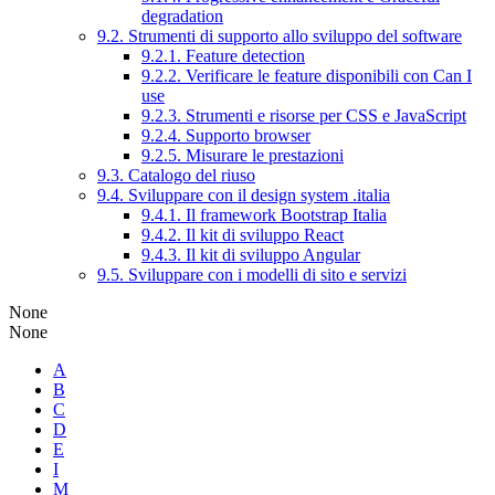
degradation
9.2. Strumenti di supporto allo sviluppo del software
9.2.1. Feature detection
9.2.2. Verificare le feature disponibili con Can I
use
9.2.3. Strumenti e risorse per CSS e JavaScript
9.2.4. Supporto browser
9.2.5. Misurare le prestazioni
9.3. Catalogo del riuso
9.4. Sviluppare con il design system .italia
9.4.1. Il framework Bootstrap Italia
9.4.2. Il kit di sviluppo React
9.4.3. Il kit di sviluppo Angular
9.5. Sviluppare con i modelli di sito e servizi
None
None
A
B
C
D
E
I
M