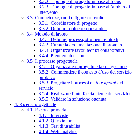
3.2.2. Tipologie di progetto in base al focus
3.2.3. Tipologie di progetto in base all’ambito di
intervento
3.3. Competenze, ruoli e figure coinvolte
3.3.1. Coordinatore di progetto
3.3.2. Definire ruoli e responsabilità
3.4. Metodo di lavoro
3.4.1. Definire processi, strumenti e rituali
3.4.2. Curare la documentazione di progetto
3.4.3. Organizzare tavoli tecnici collaborativi
3.4.4. Prendere decisioni
3.5. Il processo progettuale
3.5.1. Organizzare il progetto e la sua gestione
3.5.2. Comprendere il contesto d’uso del servizio
pubblico
3.5.3. Progettare i processi e i
touchpoint
del
servizio
3.5.4. Realizzare l’interfaccia utente del servizio
3.5.5. Validare la soluzione ottenuta
4. Ricerca progettuale
4.1. Ricerca primaria
4.1.1. Interviste
4.1.2. Questionari
4.1.3. Test di usabilità
4.1.4. Web analytics