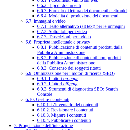
6.6.1. I documenti vanno sul web
6.6.2. Tipi di documenti
6.6.3. Formato di lettura dei documenti elettronici
6.6.4. Modalità di produzione dei documenti
6.7. Immagini e video
6.7.1. Testo alternativo (alt text) per le immagini
6.7.2. Sottotitoli per i video
6.7.3. Trascrizioni per i video
6.8. Proprietà intellettuale e privacy
6.8.1. Pubblicazione di contenuti prodotti dalla
Pubblica Amministrazione
6.8.2. Pubblicazione di contenuti non prodotti
dalla Pubblica Amministrazione
6.8.3. Consenso dei soggetti ritratti
6.9. Ottimizzazione per i motori di ricerca (SEO)
6.9.1. I fattori
on-page
6.9.2. I fattori
off-page
6.9.3. Strumenti di diagnostica SEO: Search
Console
6.10. Gestire i contenuti
6.10.1. L’inventario dei contenuti
6.10.2. Revisionare i contenuti
6.10.3. Migrare i contenuti
6.10.4. Pubblicare i contenuti
7. Progettazione dell’interazione