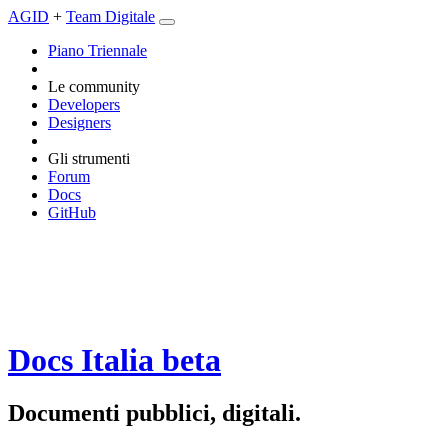
AGID
+
Team Digitale
Piano Triennale
Le community
Developers
Designers
Gli strumenti
Forum
Docs
GitHub
Docs Italia
beta
Documenti pubblici, digitali.