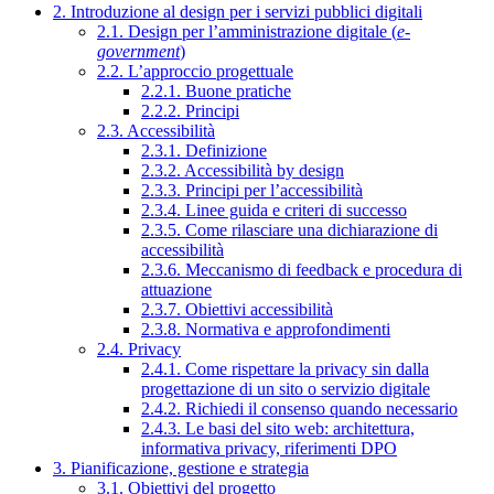
2. Introduzione al design per i servizi pubblici digitali
2.1. Design per l’amministrazione digitale (
e-
government
)
2.2. L’approccio progettuale
2.2.1. Buone pratiche
2.2.2. Principi
2.3. Accessibilità
2.3.1. Definizione
2.3.2. Accessibilità by design
2.3.3. Principi per l’accessibilità
2.3.4. Linee guida e criteri di successo
2.3.5. Come rilasciare una dichiarazione di
accessibilità
2.3.6. Meccanismo di feedback e procedura di
attuazione
2.3.7. Obiettivi accessibilità
2.3.8. Normativa e approfondimenti
2.4. Privacy
2.4.1. Come rispettare la privacy sin dalla
progettazione di un sito o servizio digitale
2.4.2. Richiedi il consenso quando necessario
2.4.3. Le basi del sito web: architettura,
informativa privacy, riferimenti DPO
3. Pianificazione, gestione e strategia
3.1. Obiettivi del progetto