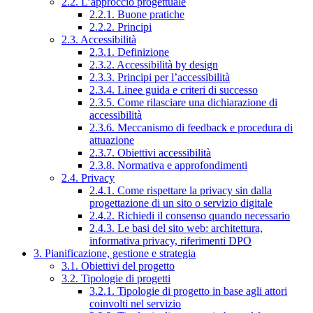
2.2. L’approccio progettuale
2.2.1. Buone pratiche
2.2.2. Principi
2.3. Accessibilità
2.3.1. Definizione
2.3.2. Accessibilità by design
2.3.3. Principi per l’accessibilità
2.3.4. Linee guida e criteri di successo
2.3.5. Come rilasciare una dichiarazione di
accessibilità
2.3.6. Meccanismo di feedback e procedura di
attuazione
2.3.7. Obiettivi accessibilità
2.3.8. Normativa e approfondimenti
2.4. Privacy
2.4.1. Come rispettare la privacy sin dalla
progettazione di un sito o servizio digitale
2.4.2. Richiedi il consenso quando necessario
2.4.3. Le basi del sito web: architettura,
informativa privacy, riferimenti DPO
3. Pianificazione, gestione e strategia
3.1. Obiettivi del progetto
3.2. Tipologie di progetti
3.2.1. Tipologie di progetto in base agli attori
coinvolti nel servizio