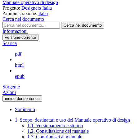
Manuale operativo di design
Progetto:
Designers Italia
Amministrazione:
italia
Cerca nel documento
Cerca nel documento
Informazioni
versione-corrente
Scarica
pdf
html
epub
Sorgente
Azioni
indice dei contenuti
Sommario
1. Scopo, destinatari e uso del Manuale operativo di design
1.1. Versionamento e storico
1.2. Consultazione del manuale
1.3. Contribuisci al manuale