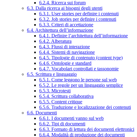
6.2.4. Ricerca sui forum
6.3. Dalla ricerca ai bisogni degli utenti
6.3.1. User stories per definire i contenuti
6.3.2. Job stories per definire i contenuti
6.3.3. Criteri di accettazione
6.4. Architettura dell’informazione
6.4.1. Definire l’architettura dell’informazione
6.4.2. Alberatura
6.4.3. Flussi di interazione
6.4.4. Sistemi di navigazione
6.4.5. Tipologie di contenuto (content type)
6.4.6. Ontologie e standard
6.4.7. Vocabolari controllati e tassonomie
6.5. Scrittura e linguaggio
6.5.1. Come leggono le persone sul web
6.5.2. Le regole per un linguaggio semplice
6.5.3. Microtesti
6.5.4. Scrittura collaborativa
6.5.5. Content critique
6.5.6. Traduzione e localizzazione dei contenuti
6.6. Documenti
6.6.1. I documenti vanno sul web
6.6.2. Tipi di documenti
6.6.3. Formato di lettura dei documenti elettronici
6.6.4. Modalità di produzione dei documenti