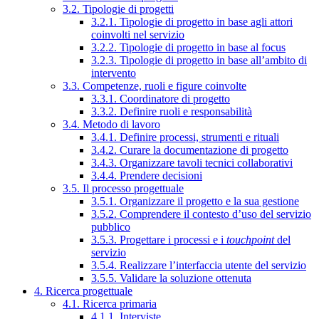
3.2. Tipologie di progetti
3.2.1. Tipologie di progetto in base agli attori
coinvolti nel servizio
3.2.2. Tipologie di progetto in base al focus
3.2.3. Tipologie di progetto in base all’ambito di
intervento
3.3. Competenze, ruoli e figure coinvolte
3.3.1. Coordinatore di progetto
3.3.2. Definire ruoli e responsabilità
3.4. Metodo di lavoro
3.4.1. Definire processi, strumenti e rituali
3.4.2. Curare la documentazione di progetto
3.4.3. Organizzare tavoli tecnici collaborativi
3.4.4. Prendere decisioni
3.5. Il processo progettuale
3.5.1. Organizzare il progetto e la sua gestione
3.5.2. Comprendere il contesto d’uso del servizio
pubblico
3.5.3. Progettare i processi e i
touchpoint
del
servizio
3.5.4. Realizzare l’interfaccia utente del servizio
3.5.5. Validare la soluzione ottenuta
4. Ricerca progettuale
4.1. Ricerca primaria
4.1.1. Interviste