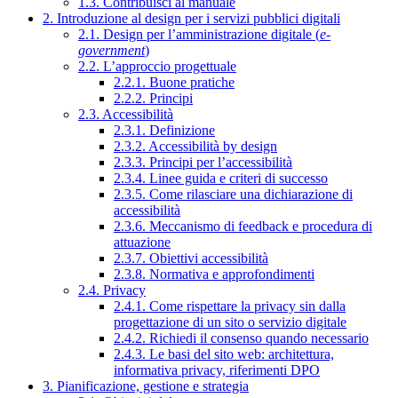
1.3. Contribuisci al manuale
2. Introduzione al design per i servizi pubblici digitali
2.1. Design per l’amministrazione digitale (
e-
government
)
2.2. L’approccio progettuale
2.2.1. Buone pratiche
2.2.2. Principi
2.3. Accessibilità
2.3.1. Definizione
2.3.2. Accessibilità by design
2.3.3. Principi per l’accessibilità
2.3.4. Linee guida e criteri di successo
2.3.5. Come rilasciare una dichiarazione di
accessibilità
2.3.6. Meccanismo di feedback e procedura di
attuazione
2.3.7. Obiettivi accessibilità
2.3.8. Normativa e approfondimenti
2.4. Privacy
2.4.1. Come rispettare la privacy sin dalla
progettazione di un sito o servizio digitale
2.4.2. Richiedi il consenso quando necessario
2.4.3. Le basi del sito web: architettura,
informativa privacy, riferimenti DPO
3. Pianificazione, gestione e strategia