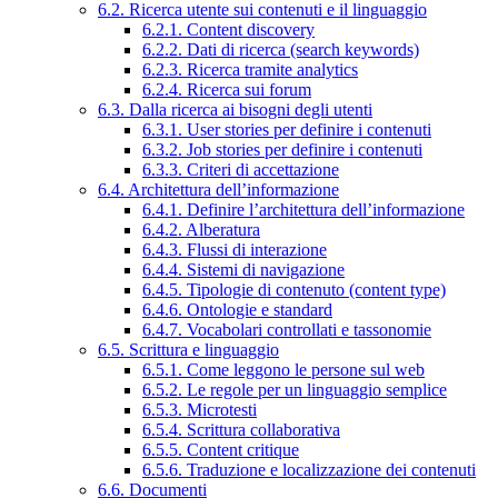
6.2. Ricerca utente sui contenuti e il linguaggio
6.2.1. Content discovery
6.2.2. Dati di ricerca (search keywords)
6.2.3. Ricerca tramite analytics
6.2.4. Ricerca sui forum
6.3. Dalla ricerca ai bisogni degli utenti
6.3.1. User stories per definire i contenuti
6.3.2. Job stories per definire i contenuti
6.3.3. Criteri di accettazione
6.4. Architettura dell’informazione
6.4.1. Definire l’architettura dell’informazione
6.4.2. Alberatura
6.4.3. Flussi di interazione
6.4.4. Sistemi di navigazione
6.4.5. Tipologie di contenuto (content type)
6.4.6. Ontologie e standard
6.4.7. Vocabolari controllati e tassonomie
6.5. Scrittura e linguaggio
6.5.1. Come leggono le persone sul web
6.5.2. Le regole per un linguaggio semplice
6.5.3. Microtesti
6.5.4. Scrittura collaborativa
6.5.5. Content critique
6.5.6. Traduzione e localizzazione dei contenuti
6.6. Documenti