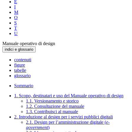
E
I
M
O
S
T
U
Manuale operativo di design
indici e glossario
contenuti
figure
tabelle
glossario
Sommario
1. Scopo, destinatari e uso del Manuale operativo di design
1.1. Versionamento e storico
1.2. Consultazione del manuale
1.3. Contribuisci al manuale
2. Introduzione al design per i servizi pubblici digitali
2.1. Design per l’amministrazione digitale (
e-
government
)