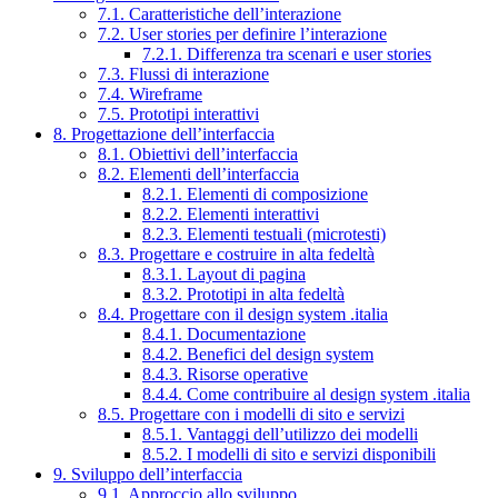
7.1. Caratteristiche dell’interazione
7.2. User stories per definire l’interazione
7.2.1. Differenza tra scenari e user stories
7.3. Flussi di interazione
7.4. Wireframe
7.5. Prototipi interattivi
8. Progettazione dell’interfaccia
8.1. Obiettivi dell’interfaccia
8.2. Elementi dell’interfaccia
8.2.1. Elementi di composizione
8.2.2. Elementi interattivi
8.2.3. Elementi testuali (microtesti)
8.3. Progettare e costruire in alta fedeltà
8.3.1. Layout di pagina
8.3.2. Prototipi in alta fedeltà
8.4. Progettare con il design system .italia
8.4.1. Documentazione
8.4.2. Benefici del design system
8.4.3. Risorse operative
8.4.4. Come contribuire al design system .italia
8.5. Progettare con i modelli di sito e servizi
8.5.1. Vantaggi dell’utilizzo dei modelli
8.5.2. I modelli di sito e servizi disponibili
9. Sviluppo dell’interfaccia
9.1. Approccio allo sviluppo