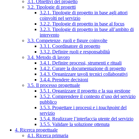
3.1. Obiettivi del progetto
3.2. Tipologie di progetti
3.2.1. Tipologie di progetto in base agli attori
coinvolti nel servizio
3.2.2. Tipologie di progetto in base al focus
3.2.3. Tipologie di progetto in base all’ambito di
intervento
3.3. Competenze, ruoli e figure coinvolte
3.3.1. Coordinatore di progetto
3.3.2. Definire ruoli e responsabilità
3.4. Metodo di lavoro
3.4.1. Definire processi, strumenti e rituali
3.4.2. Curare la documentazione di progetto
3.4.3. Organizzare tavoli tecnici collaborativi
3.4.4. Prendere decisioni
3.5. Il processo progettuale
3.5.1. Organizzare il progetto e la sua gestione
3.5.2. Comprendere il contesto d’uso del servizio
pubblico
3.5.3. Progettare i processi e i
touchpoint
del
servizio
3.5.4. Realizzare l’interfaccia utente del servizio
3.5.5. Validare la soluzione ottenuta
4. Ricerca progettuale
4.1. Ricerca primaria