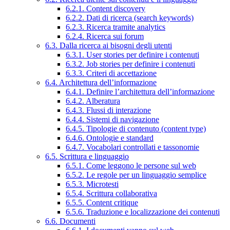
6.2.1. Content discovery
6.2.2. Dati di ricerca (search keywords)
6.2.3. Ricerca tramite analytics
6.2.4. Ricerca sui forum
6.3. Dalla ricerca ai bisogni degli utenti
6.3.1. User stories per definire i contenuti
6.3.2. Job stories per definire i contenuti
6.3.3. Criteri di accettazione
6.4. Architettura dell’informazione
6.4.1. Definire l’architettura dell’informazione
6.4.2. Alberatura
6.4.3. Flussi di interazione
6.4.4. Sistemi di navigazione
6.4.5. Tipologie di contenuto (content type)
6.4.6. Ontologie e standard
6.4.7. Vocabolari controllati e tassonomie
6.5. Scrittura e linguaggio
6.5.1. Come leggono le persone sul web
6.5.2. Le regole per un linguaggio semplice
6.5.3. Microtesti
6.5.4. Scrittura collaborativa
6.5.5. Content critique
6.5.6. Traduzione e localizzazione dei contenuti
6.6. Documenti