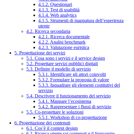
4.1.2. Questionari
4.1.3. Test di usabilità
4.1.4. Web analytics
4.1.5. Strumenti di mappatura dell’esperienza
utente
4.2. Ricerca secondaria
4.2.1. Ricerca documentale
4.2.2. Analisi benchmark
4.2.3. Valutazione euristica
5. Progettazione dei servizi
5.1. Cosa sono i servizi e il service design
5.2. Progettare servizi pubblici digitali
5.3. Definire il modello di servizio
5.3.1. Identificare gli attori coinvolti
5.3.2. Formulare la proposta di valore
5.3.3. Inquadrare gli elementi costitutivi del
servizio
5.4. Descrivere il funzionamento del servizio
5.4.1. Mappare l’ecosistema
5.4.2. Rappresentare i flussi di servizio
5.5. Co-progettare le soluzioni
5.5.1. Workshop di co-progettazione
6. Progettazione dei contenuti
6.1. Cos’è il content design
6.2. Ricerca utente sui contenuti e il linguaggio