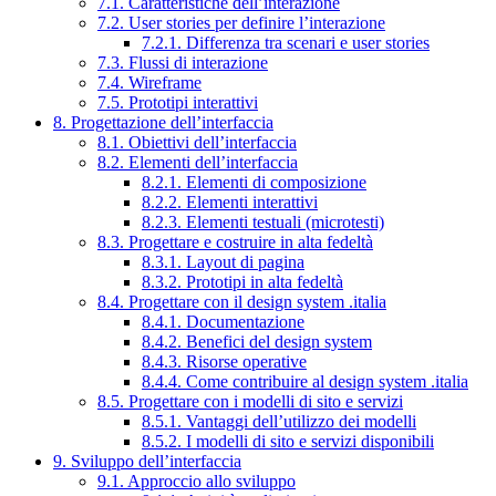
7.1. Caratteristiche dell’interazione
7.2. User stories per definire l’interazione
7.2.1. Differenza tra scenari e user stories
7.3. Flussi di interazione
7.4. Wireframe
7.5. Prototipi interattivi
8. Progettazione dell’interfaccia
8.1. Obiettivi dell’interfaccia
8.2. Elementi dell’interfaccia
8.2.1. Elementi di composizione
8.2.2. Elementi interattivi
8.2.3. Elementi testuali (microtesti)
8.3. Progettare e costruire in alta fedeltà
8.3.1. Layout di pagina
8.3.2. Prototipi in alta fedeltà
8.4. Progettare con il design system .italia
8.4.1. Documentazione
8.4.2. Benefici del design system
8.4.3. Risorse operative
8.4.4. Come contribuire al design system .italia
8.5. Progettare con i modelli di sito e servizi
8.5.1. Vantaggi dell’utilizzo dei modelli
8.5.2. I modelli di sito e servizi disponibili
9. Sviluppo dell’interfaccia
9.1. Approccio allo sviluppo