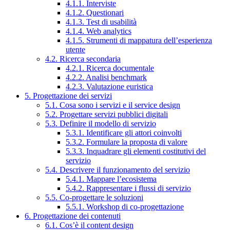
4.1.1. Interviste
4.1.2. Questionari
4.1.3. Test di usabilità
4.1.4. Web analytics
4.1.5. Strumenti di mappatura dell’esperienza
utente
4.2. Ricerca secondaria
4.2.1. Ricerca documentale
4.2.2. Analisi benchmark
4.2.3. Valutazione euristica
5. Progettazione dei servizi
5.1. Cosa sono i servizi e il service design
5.2. Progettare servizi pubblici digitali
5.3. Definire il modello di servizio
5.3.1. Identificare gli attori coinvolti
5.3.2. Formulare la proposta di valore
5.3.3. Inquadrare gli elementi costitutivi del
servizio
5.4. Descrivere il funzionamento del servizio
5.4.1. Mappare l’ecosistema
5.4.2. Rappresentare i flussi di servizio
5.5. Co-progettare le soluzioni
5.5.1. Workshop di co-progettazione
6. Progettazione dei contenuti
6.1. Cos’è il content design