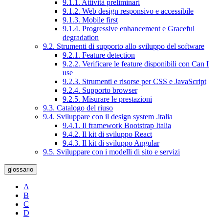
9.1.1. Attività preliminari
9.1.2. Web design responsivo e accessibile
9.1.3. Mobile first
9.1.4. Progressive enhancement e Graceful
degradation
9.2. Strumenti di supporto allo sviluppo del software
9.2.1. Feature detection
9.2.2. Verificare le feature disponibili con Can I
use
9.2.3. Strumenti e risorse per CSS e JavaScript
9.2.4. Supporto browser
9.2.5. Misurare le prestazioni
9.3. Catalogo del riuso
9.4. Sviluppare con il design system .italia
9.4.1. Il framework Bootstrap Italia
9.4.2. Il kit di sviluppo React
9.4.3. Il kit di sviluppo Angular
9.5. Sviluppare con i modelli di sito e servizi
glossario
A
B
C
D