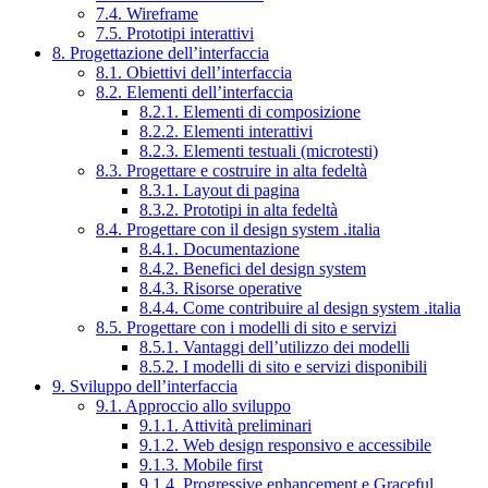
7.4. Wireframe
7.5. Prototipi interattivi
8. Progettazione dell’interfaccia
8.1. Obiettivi dell’interfaccia
8.2. Elementi dell’interfaccia
8.2.1. Elementi di composizione
8.2.2. Elementi interattivi
8.2.3. Elementi testuali (microtesti)
8.3. Progettare e costruire in alta fedeltà
8.3.1. Layout di pagina
8.3.2. Prototipi in alta fedeltà
8.4. Progettare con il design system .italia
8.4.1. Documentazione
8.4.2. Benefici del design system
8.4.3. Risorse operative
8.4.4. Come contribuire al design system .italia
8.5. Progettare con i modelli di sito e servizi
8.5.1. Vantaggi dell’utilizzo dei modelli
8.5.2. I modelli di sito e servizi disponibili
9. Sviluppo dell’interfaccia
9.1. Approccio allo sviluppo
9.1.1. Attività preliminari
9.1.2. Web design responsivo e accessibile
9.1.3. Mobile first
9.1.4. Progressive enhancement e Graceful