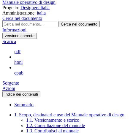
Manuale operativo di design
Progetto:
Designers Italia
Amministrazione:
italia
Cerca nel documento
Cerca nel documento
Informazioni
versione-corrente
Scarica
pdf
html
epub
Sorgente
Azioni
indice dei contenuti
Sommario
1. Scopo, destinatari e uso del Manuale operativo di design
1.1. Versionamento e storico
1.2. Consultazione del manuale
1.3. Contribuisci al manuale