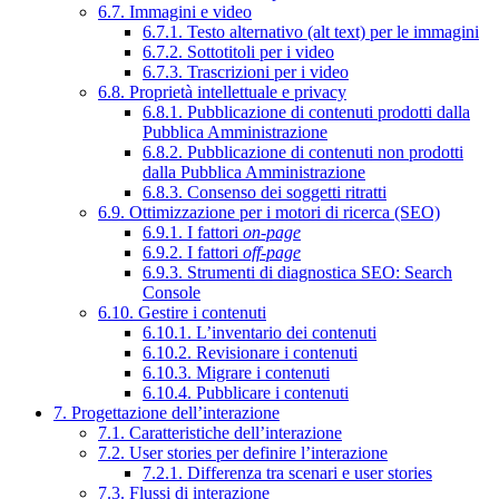
6.7. Immagini e video
6.7.1. Testo alternativo (alt text) per le immagini
6.7.2. Sottotitoli per i video
6.7.3. Trascrizioni per i video
6.8. Proprietà intellettuale e privacy
6.8.1. Pubblicazione di contenuti prodotti dalla
Pubblica Amministrazione
6.8.2. Pubblicazione di contenuti non prodotti
dalla Pubblica Amministrazione
6.8.3. Consenso dei soggetti ritratti
6.9. Ottimizzazione per i motori di ricerca (SEO)
6.9.1. I fattori
on-page
6.9.2. I fattori
off-page
6.9.3. Strumenti di diagnostica SEO: Search
Console
6.10. Gestire i contenuti
6.10.1. L’inventario dei contenuti
6.10.2. Revisionare i contenuti
6.10.3. Migrare i contenuti
6.10.4. Pubblicare i contenuti
7. Progettazione dell’interazione
7.1. Caratteristiche dell’interazione
7.2. User stories per definire l’interazione
7.2.1. Differenza tra scenari e user stories
7.3. Flussi di interazione