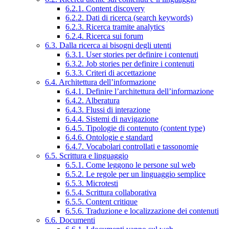
6.2.1. Content discovery
6.2.2. Dati di ricerca (search keywords)
6.2.3. Ricerca tramite analytics
6.2.4. Ricerca sui forum
6.3. Dalla ricerca ai bisogni degli utenti
6.3.1. User stories per definire i contenuti
6.3.2. Job stories per definire i contenuti
6.3.3. Criteri di accettazione
6.4. Architettura dell’informazione
6.4.1. Definire l’architettura dell’informazione
6.4.2. Alberatura
6.4.3. Flussi di interazione
6.4.4. Sistemi di navigazione
6.4.5. Tipologie di contenuto (content type)
6.4.6. Ontologie e standard
6.4.7. Vocabolari controllati e tassonomie
6.5. Scrittura e linguaggio
6.5.1. Come leggono le persone sul web
6.5.2. Le regole per un linguaggio semplice
6.5.3. Microtesti
6.5.4. Scrittura collaborativa
6.5.5. Content critique
6.5.6. Traduzione e localizzazione dei contenuti
6.6. Documenti