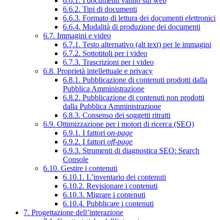
6.6.1. I documenti vanno sul web
6.6.2. Tipi di documenti
6.6.3. Formato di lettura dei documenti elettronici
6.6.4. Modalità di produzione dei documenti
6.7. Immagini e video
6.7.1. Testo alternativo (alt text) per le immagini
6.7.2. Sottotitoli per i video
6.7.3. Trascrizioni per i video
6.8. Proprietà intellettuale e privacy
6.8.1. Pubblicazione di contenuti prodotti dalla
Pubblica Amministrazione
6.8.2. Pubblicazione di contenuti non prodotti
dalla Pubblica Amministrazione
6.8.3. Consenso dei soggetti ritratti
6.9. Ottimizzazione per i motori di ricerca (SEO)
6.9.1. I fattori
on-page
6.9.2. I fattori
off-page
6.9.3. Strumenti di diagnostica SEO: Search
Console
6.10. Gestire i contenuti
6.10.1. L’inventario dei contenuti
6.10.2. Revisionare i contenuti
6.10.3. Migrare i contenuti
6.10.4. Pubblicare i contenuti
7. Progettazione dell’interazione