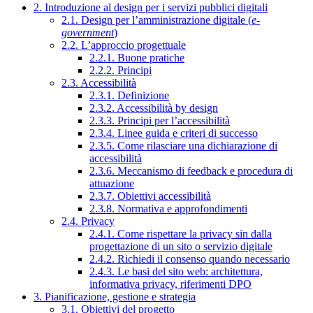
2. Introduzione al design per i servizi pubblici digitali
2.1. Design per l’amministrazione digitale (
e-
government
)
2.2. L’approccio progettuale
2.2.1. Buone pratiche
2.2.2. Principi
2.3. Accessibilità
2.3.1. Definizione
2.3.2. Accessibilità by design
2.3.3. Principi per l’accessibilità
2.3.4. Linee guida e criteri di successo
2.3.5. Come rilasciare una dichiarazione di
accessibilità
2.3.6. Meccanismo di feedback e procedura di
attuazione
2.3.7. Obiettivi accessibilità
2.3.8. Normativa e approfondimenti
2.4. Privacy
2.4.1. Come rispettare la privacy sin dalla
progettazione di un sito o servizio digitale
2.4.2. Richiedi il consenso quando necessario
2.4.3. Le basi del sito web: architettura,
informativa privacy, riferimenti DPO
3. Pianificazione, gestione e strategia
3.1. Obiettivi del progetto