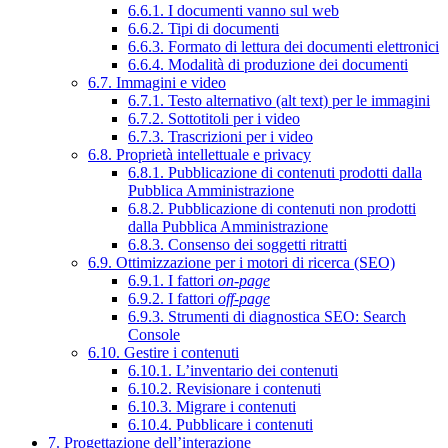
6.6.1. I documenti vanno sul web
6.6.2. Tipi di documenti
6.6.3. Formato di lettura dei documenti elettronici
6.6.4. Modalità di produzione dei documenti
6.7. Immagini e video
6.7.1. Testo alternativo (alt text) per le immagini
6.7.2. Sottotitoli per i video
6.7.3. Trascrizioni per i video
6.8. Proprietà intellettuale e privacy
6.8.1. Pubblicazione di contenuti prodotti dalla
Pubblica Amministrazione
6.8.2. Pubblicazione di contenuti non prodotti
dalla Pubblica Amministrazione
6.8.3. Consenso dei soggetti ritratti
6.9. Ottimizzazione per i motori di ricerca (SEO)
6.9.1. I fattori
on-page
6.9.2. I fattori
off-page
6.9.3. Strumenti di diagnostica SEO: Search
Console
6.10. Gestire i contenuti
6.10.1. L’inventario dei contenuti
6.10.2. Revisionare i contenuti
6.10.3. Migrare i contenuti
6.10.4. Pubblicare i contenuti
7. Progettazione dell’interazione