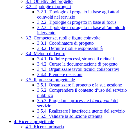
3.1. Obiettivi del progetto
3.2. Tipologie di progetti
3.2.1. Tipologie di progetto in base agli attori
coinvolti nel servizio
3.2.2. Tipologie di progetto in base al focus
3.2.3. Tipologie di progetto in base all’ambito di
intervento
3.3. Competenze, ruoli e figure coinvolte
3.3.1. Coordinatore di progetto
3.3.2. Definire ruoli e responsabilità
3.4. Metodo di lavoro
3.4.1. Definire processi, strumenti e rituali
3.4.2. Curare la documentazione di progetto
3.4.3. Organizzare tavoli tecnici collaborativi
3.4.4. Prendere decisioni
3.5. Il processo progettuale
3.5.1. Organizzare il progetto e la sua gestione
3.5.2. Comprendere il contesto d’uso del servizio
pubblico
3.5.3. Progettare i processi e i
touchpoint
del
servizio
3.5.4. Realizzare l’interfaccia utente del servizio
3.5.5. Validare la soluzione ottenuta
4. Ricerca progettuale
4.1. Ricerca primaria