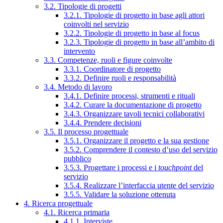
3.2. Tipologie di progetti
3.2.1. Tipologie di progetto in base agli attori
coinvolti nel servizio
3.2.2. Tipologie di progetto in base al focus
3.2.3. Tipologie di progetto in base all’ambito di
intervento
3.3. Competenze, ruoli e figure coinvolte
3.3.1. Coordinatore di progetto
3.3.2. Definire ruoli e responsabilità
3.4. Metodo di lavoro
3.4.1. Definire processi, strumenti e rituali
3.4.2. Curare la documentazione di progetto
3.4.3. Organizzare tavoli tecnici collaborativi
3.4.4. Prendere decisioni
3.5. Il processo progettuale
3.5.1. Organizzare il progetto e la sua gestione
3.5.2. Comprendere il contesto d’uso del servizio
pubblico
3.5.3. Progettare i processi e i
touchpoint
del
servizio
3.5.4. Realizzare l’interfaccia utente del servizio
3.5.5. Validare la soluzione ottenuta
4. Ricerca progettuale
4.1. Ricerca primaria
4.1.1. Interviste