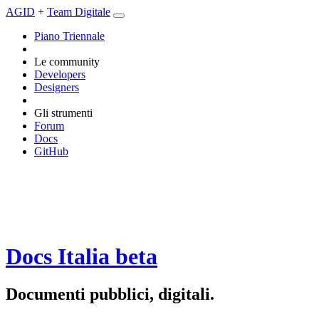
AGID
+
Team Digitale
Piano Triennale
Le community
Developers
Designers
Gli strumenti
Forum
Docs
GitHub
Docs Italia
beta
Documenti pubblici, digitali.