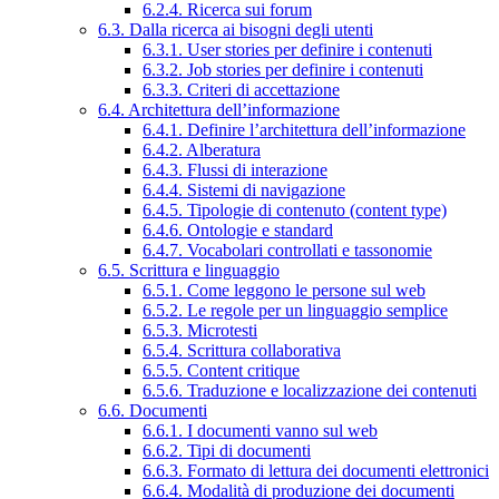
6.2.4. Ricerca sui forum
6.3. Dalla ricerca ai bisogni degli utenti
6.3.1. User stories per definire i contenuti
6.3.2. Job stories per definire i contenuti
6.3.3. Criteri di accettazione
6.4. Architettura dell’informazione
6.4.1. Definire l’architettura dell’informazione
6.4.2. Alberatura
6.4.3. Flussi di interazione
6.4.4. Sistemi di navigazione
6.4.5. Tipologie di contenuto (content type)
6.4.6. Ontologie e standard
6.4.7. Vocabolari controllati e tassonomie
6.5. Scrittura e linguaggio
6.5.1. Come leggono le persone sul web
6.5.2. Le regole per un linguaggio semplice
6.5.3. Microtesti
6.5.4. Scrittura collaborativa
6.5.5. Content critique
6.5.6. Traduzione e localizzazione dei contenuti
6.6. Documenti
6.6.1. I documenti vanno sul web
6.6.2. Tipi di documenti
6.6.3. Formato di lettura dei documenti elettronici
6.6.4. Modalità di produzione dei documenti