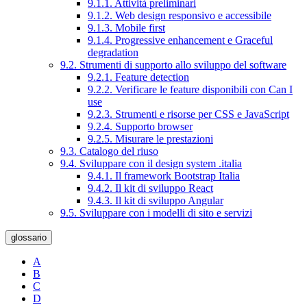
9.1.1. Attività preliminari
9.1.2. Web design responsivo e accessibile
9.1.3. Mobile first
9.1.4. Progressive enhancement e Graceful
degradation
9.2. Strumenti di supporto allo sviluppo del software
9.2.1. Feature detection
9.2.2. Verificare le feature disponibili con Can I
use
9.2.3. Strumenti e risorse per CSS e JavaScript
9.2.4. Supporto browser
9.2.5. Misurare le prestazioni
9.3. Catalogo del riuso
9.4. Sviluppare con il design system .italia
9.4.1. Il framework Bootstrap Italia
9.4.2. Il kit di sviluppo React
9.4.3. Il kit di sviluppo Angular
9.5. Sviluppare con i modelli di sito e servizi
glossario
A
B
C
D