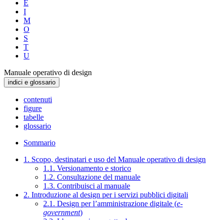
E
I
M
O
S
T
U
Manuale operativo di design
indici e glossario
contenuti
figure
tabelle
glossario
Sommario
1. Scopo, destinatari e uso del Manuale operativo di design
1.1. Versionamento e storico
1.2. Consultazione del manuale
1.3. Contribuisci al manuale
2. Introduzione al design per i servizi pubblici digitali
2.1. Design per l’amministrazione digitale (
e-
government
)