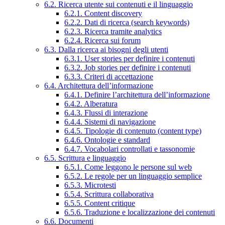
6.2. Ricerca utente sui contenuti e il linguaggio
6.2.1. Content discovery
6.2.2. Dati di ricerca (search keywords)
6.2.3. Ricerca tramite analytics
6.2.4. Ricerca sui forum
6.3. Dalla ricerca ai bisogni degli utenti
6.3.1. User stories per definire i contenuti
6.3.2. Job stories per definire i contenuti
6.3.3. Criteri di accettazione
6.4. Architettura dell’informazione
6.4.1. Definire l’architettura dell’informazione
6.4.2. Alberatura
6.4.3. Flussi di interazione
6.4.4. Sistemi di navigazione
6.4.5. Tipologie di contenuto (content type)
6.4.6. Ontologie e standard
6.4.7. Vocabolari controllati e tassonomie
6.5. Scrittura e linguaggio
6.5.1. Come leggono le persone sul web
6.5.2. Le regole per un linguaggio semplice
6.5.3. Microtesti
6.5.4. Scrittura collaborativa
6.5.5. Content critique
6.5.6. Traduzione e localizzazione dei contenuti
6.6. Documenti