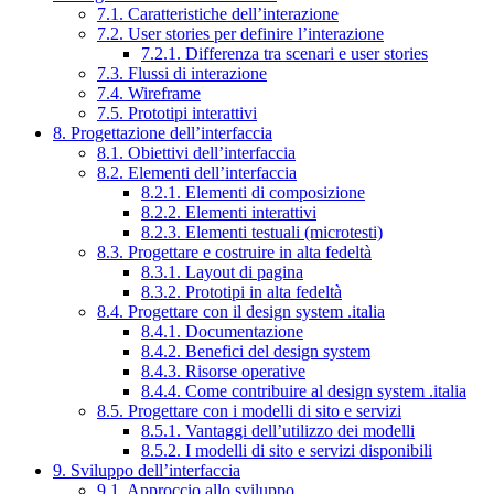
7.1. Caratteristiche dell’interazione
7.2. User stories per definire l’interazione
7.2.1. Differenza tra scenari e user stories
7.3. Flussi di interazione
7.4. Wireframe
7.5. Prototipi interattivi
8. Progettazione dell’interfaccia
8.1. Obiettivi dell’interfaccia
8.2. Elementi dell’interfaccia
8.2.1. Elementi di composizione
8.2.2. Elementi interattivi
8.2.3. Elementi testuali (microtesti)
8.3. Progettare e costruire in alta fedeltà
8.3.1. Layout di pagina
8.3.2. Prototipi in alta fedeltà
8.4. Progettare con il design system .italia
8.4.1. Documentazione
8.4.2. Benefici del design system
8.4.3. Risorse operative
8.4.4. Come contribuire al design system .italia
8.5. Progettare con i modelli di sito e servizi
8.5.1. Vantaggi dell’utilizzo dei modelli
8.5.2. I modelli di sito e servizi disponibili
9. Sviluppo dell’interfaccia
9.1. Approccio allo sviluppo