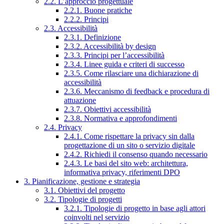
2.2. L’approccio progettuale
2.2.1. Buone pratiche
2.2.2. Principi
2.3. Accessibilità
2.3.1. Definizione
2.3.2. Accessibilità by design
2.3.3. Principi per l’accessibilità
2.3.4. Linee guida e criteri di successo
2.3.5. Come rilasciare una dichiarazione di
accessibilità
2.3.6. Meccanismo di feedback e procedura di
attuazione
2.3.7. Obiettivi accessibilità
2.3.8. Normativa e approfondimenti
2.4. Privacy
2.4.1. Come rispettare la privacy sin dalla
progettazione di un sito o servizio digitale
2.4.2. Richiedi il consenso quando necessario
2.4.3. Le basi del sito web: architettura,
informativa privacy, riferimenti DPO
3. Pianificazione, gestione e strategia
3.1. Obiettivi del progetto
3.2. Tipologie di progetti
3.2.1. Tipologie di progetto in base agli attori
coinvolti nel servizio