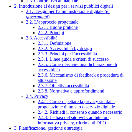
1.3. Contribuisci al manuale
2. Introduzione al design per i servizi pubblici digitali
2.1. Design per l’amministrazione digitale (
e-
government
)
2.2. L’approccio progettuale
2.2.1. Buone pratiche
2.2.2. Principi
2.3. Accessibilità
2.3.1. Definizione
2.3.2. Accessibilità by design
2.3.3. Principi per l’accessibilità
2.3.4. Linee guida e criteri di successo
2.3.5. Come rilasciare una dichiarazione di
accessibilità
2.3.6. Meccanismo di feedback e procedura di
attuazione
2.3.7. Obiettivi accessibilità
2.3.8. Normativa e approfondimenti
2.4. Privacy
2.4.1. Come rispettare la privacy sin dalla
progettazione di un sito o servizio digitale
2.4.2. Richiedi il consenso quando necessario
2.4.3. Le basi del sito web: architettura,
informativa privacy, riferimenti DPO
3. Pianificazione, gestione e strategia