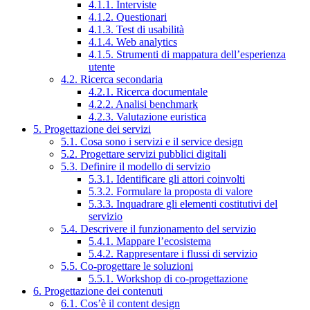
4.1.1. Interviste
4.1.2. Questionari
4.1.3. Test di usabilità
4.1.4. Web analytics
4.1.5. Strumenti di mappatura dell’esperienza
utente
4.2. Ricerca secondaria
4.2.1. Ricerca documentale
4.2.2. Analisi benchmark
4.2.3. Valutazione euristica
5. Progettazione dei servizi
5.1. Cosa sono i servizi e il service design
5.2. Progettare servizi pubblici digitali
5.3. Definire il modello di servizio
5.3.1. Identificare gli attori coinvolti
5.3.2. Formulare la proposta di valore
5.3.3. Inquadrare gli elementi costitutivi del
servizio
5.4. Descrivere il funzionamento del servizio
5.4.1. Mappare l’ecosistema
5.4.2. Rappresentare i flussi di servizio
5.5. Co-progettare le soluzioni
5.5.1. Workshop di co-progettazione
6. Progettazione dei contenuti
6.1. Cos’è il content design