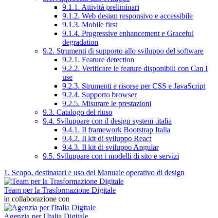
9.1.1. Attività preliminari
9.1.2. Web design responsivo e accessibile
9.1.3. Mobile first
9.1.4. Progressive enhancement e Graceful
degradation
9.2. Strumenti di supporto allo sviluppo del software
9.2.1. Feature detection
9.2.2. Verificare le feature disponibili con Can I
use
9.2.3. Strumenti e risorse per CSS e JavaScript
9.2.4. Supporto browser
9.2.5. Misurare le prestazioni
9.3. Catalogo del riuso
9.4. Sviluppare con il design system .italia
9.4.1. Il framework Bootstrap Italia
9.4.2. Il kit di sviluppo React
9.4.3. Il kit di sviluppo Angular
9.5. Sviluppare con i modelli di sito e servizi
1. Scopo, destinatari e uso del Manuale operativo di design
Team per la Trasformazione Digitale
in collaborazione con
Agenzia per l'Italia Digitale