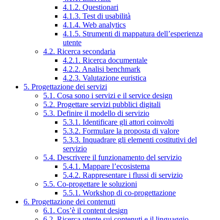
4.1.2. Questionari
4.1.3. Test di usabilità
4.1.4. Web analytics
4.1.5. Strumenti di mappatura dell’esperienza
utente
4.2. Ricerca secondaria
4.2.1. Ricerca documentale
4.2.2. Analisi benchmark
4.2.3. Valutazione euristica
5. Progettazione dei servizi
5.1. Cosa sono i servizi e il service design
5.2. Progettare servizi pubblici digitali
5.3. Definire il modello di servizio
5.3.1. Identificare gli attori coinvolti
5.3.2. Formulare la proposta di valore
5.3.3. Inquadrare gli elementi costitutivi del
servizio
5.4. Descrivere il funzionamento del servizio
5.4.1. Mappare l’ecosistema
5.4.2. Rappresentare i flussi di servizio
5.5. Co-progettare le soluzioni
5.5.1. Workshop di co-progettazione
6. Progettazione dei contenuti
6.1. Cos’è il content design
6.2. Ricerca utente sui contenuti e il linguaggio