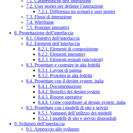
7.1. Caratteristiche dell’interazione
7.2. User stories per definire l’interazione
7.2.1. Differenza tra scenari e user stories
7.3. Flussi di interazione
7.4. Wireframe
7.5. Prototipi interattivi
8. Progettazione dell’interfaccia
8.1. Obiettivi dell’interfaccia
8.2. Elementi dell’interfaccia
8.2.1. Elementi di composizione
8.2.2. Elementi interattivi
8.2.3. Elementi testuali (microtesti)
8.3. Progettare e costruire in alta fedeltà
8.3.1. Layout di pagina
8.3.2. Prototipi in alta fedeltà
8.4. Progettare con il design system .italia
8.4.1. Documentazione
8.4.2. Benefici del design system
8.4.3. Risorse operative
8.4.4. Come contribuire al design system .italia
8.5. Progettare con i modelli di sito e servizi
8.5.1. Vantaggi dell’utilizzo dei modelli
8.5.2. I modelli di sito e servizi disponibili
9. Sviluppo dell’interfaccia
9.1. Approccio allo sviluppo