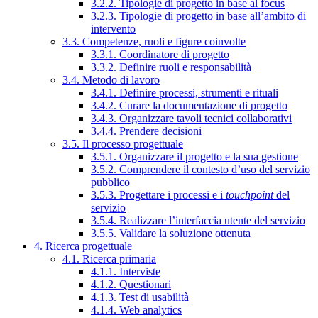
3.2.2. Tipologie di progetto in base al focus
3.2.3. Tipologie di progetto in base all’ambito di
intervento
3.3. Competenze, ruoli e figure coinvolte
3.3.1. Coordinatore di progetto
3.3.2. Definire ruoli e responsabilità
3.4. Metodo di lavoro
3.4.1. Definire processi, strumenti e rituali
3.4.2. Curare la documentazione di progetto
3.4.3. Organizzare tavoli tecnici collaborativi
3.4.4. Prendere decisioni
3.5. Il processo progettuale
3.5.1. Organizzare il progetto e la sua gestione
3.5.2. Comprendere il contesto d’uso del servizio
pubblico
3.5.3. Progettare i processi e i
touchpoint
del
servizio
3.5.4. Realizzare l’interfaccia utente del servizio
3.5.5. Validare la soluzione ottenuta
4. Ricerca progettuale
4.1. Ricerca primaria
4.1.1. Interviste
4.1.2. Questionari
4.1.3. Test di usabilità
4.1.4. Web analytics