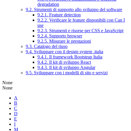
degradation
9.2. Strumenti di supporto allo sviluppo del software
9.2.1. Feature detection
9.2.2. Verificare le feature disponibili con Can I
use
9.2.3. Strumenti e risorse per CSS e JavaScript
9.2.4. Supporto browser
9.2.5. Misurare le prestazioni
9.3. Catalogo del riuso
9.4. Sviluppare con il design system .italia
9.4.1. Il framework Bootstrap Italia
9.4.2. Il kit di sviluppo React
9.4.3. Il kit di sviluppo Angular
9.5. Sviluppare con i modelli di sito e servizi
None
None
A
B
C
D
E
I
M