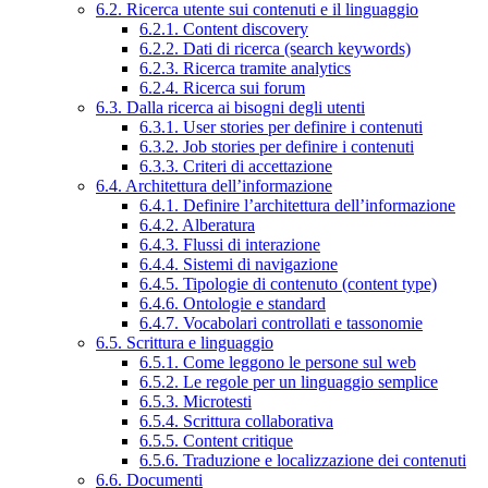
6.2. Ricerca utente sui contenuti e il linguaggio
6.2.1. Content discovery
6.2.2. Dati di ricerca (search keywords)
6.2.3. Ricerca tramite analytics
6.2.4. Ricerca sui forum
6.3. Dalla ricerca ai bisogni degli utenti
6.3.1. User stories per definire i contenuti
6.3.2. Job stories per definire i contenuti
6.3.3. Criteri di accettazione
6.4. Architettura dell’informazione
6.4.1. Definire l’architettura dell’informazione
6.4.2. Alberatura
6.4.3. Flussi di interazione
6.4.4. Sistemi di navigazione
6.4.5. Tipologie di contenuto (content type)
6.4.6. Ontologie e standard
6.4.7. Vocabolari controllati e tassonomie
6.5. Scrittura e linguaggio
6.5.1. Come leggono le persone sul web
6.5.2. Le regole per un linguaggio semplice
6.5.3. Microtesti
6.5.4. Scrittura collaborativa
6.5.5. Content critique
6.5.6. Traduzione e localizzazione dei contenuti
6.6. Documenti