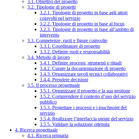
3.1. Obiettivi del progetto
3.2. Tipologie di progetti
3.2.1. Tipologie di progetto in base agli attori
coinvolti nel servizio
3.2.2. Tipologie di progetto in base al focus
3.2.3. Tipologie di progetto in base all’ambito di
intervento
3.3. Competenze, ruoli e figure coinvolte
3.3.1. Coordinatore di progetto
3.3.2. Definire ruoli e responsabilità
3.4. Metodo di lavoro
3.4.1. Definire processi, strumenti e rituali
3.4.2. Curare la documentazione di progetto
3.4.3. Organizzare tavoli tecnici collaborativi
3.4.4. Prendere decisioni
3.5. Il processo progettuale
3.5.1. Organizzare il progetto e la sua gestione
3.5.2. Comprendere il contesto d’uso del servizio
pubblico
3.5.3. Progettare i processi e i
touchpoint
del
servizio
3.5.4. Realizzare l’interfaccia utente del servizio
3.5.5. Validare la soluzione ottenuta
4. Ricerca progettuale
4.1. Ricerca primaria