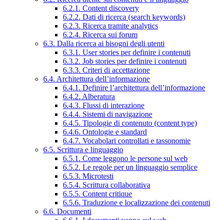
6.2.1. Content discovery
6.2.2. Dati di ricerca (search keywords)
6.2.3. Ricerca tramite analytics
6.2.4. Ricerca sui forum
6.3. Dalla ricerca ai bisogni degli utenti
6.3.1. User stories per definire i contenuti
6.3.2. Job stories per definire i contenuti
6.3.3. Criteri di accettazione
6.4. Architettura dell’informazione
6.4.1. Definire l’architettura dell’informazione
6.4.2. Alberatura
6.4.3. Flussi di interazione
6.4.4. Sistemi di navigazione
6.4.5. Tipologie di contenuto (content type)
6.4.6. Ontologie e standard
6.4.7. Vocabolari controllati e tassonomie
6.5. Scrittura e linguaggio
6.5.1. Come leggono le persone sul web
6.5.2. Le regole per un linguaggio semplice
6.5.3. Microtesti
6.5.4. Scrittura collaborativa
6.5.5. Content critique
6.5.6. Traduzione e localizzazione dei contenuti
6.6. Documenti