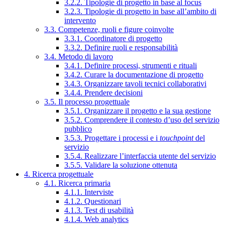
3.2.2. Tipologie di progetto in base al focus
3.2.3. Tipologie di progetto in base all’ambito di
intervento
3.3. Competenze, ruoli e figure coinvolte
3.3.1. Coordinatore di progetto
3.3.2. Definire ruoli e responsabilità
3.4. Metodo di lavoro
3.4.1. Definire processi, strumenti e rituali
3.4.2. Curare la documentazione di progetto
3.4.3. Organizzare tavoli tecnici collaborativi
3.4.4. Prendere decisioni
3.5. Il processo progettuale
3.5.1. Organizzare il progetto e la sua gestione
3.5.2. Comprendere il contesto d’uso del servizio
pubblico
3.5.3. Progettare i processi e i
touchpoint
del
servizio
3.5.4. Realizzare l’interfaccia utente del servizio
3.5.5. Validare la soluzione ottenuta
4. Ricerca progettuale
4.1. Ricerca primaria
4.1.1. Interviste
4.1.2. Questionari
4.1.3. Test di usabilità
4.1.4. Web analytics