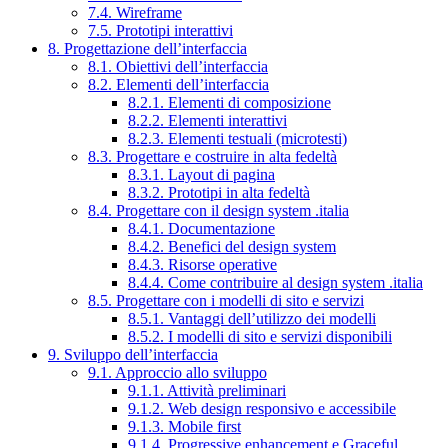
7.4. Wireframe
7.5. Prototipi interattivi
8. Progettazione dell’interfaccia
8.1. Obiettivi dell’interfaccia
8.2. Elementi dell’interfaccia
8.2.1. Elementi di composizione
8.2.2. Elementi interattivi
8.2.3. Elementi testuali (microtesti)
8.3. Progettare e costruire in alta fedeltà
8.3.1. Layout di pagina
8.3.2. Prototipi in alta fedeltà
8.4. Progettare con il design system .italia
8.4.1. Documentazione
8.4.2. Benefici del design system
8.4.3. Risorse operative
8.4.4. Come contribuire al design system .italia
8.5. Progettare con i modelli di sito e servizi
8.5.1. Vantaggi dell’utilizzo dei modelli
8.5.2. I modelli di sito e servizi disponibili
9. Sviluppo dell’interfaccia
9.1. Approccio allo sviluppo
9.1.1. Attività preliminari
9.1.2. Web design responsivo e accessibile
9.1.3. Mobile first
9.1.4. Progressive enhancement e Graceful