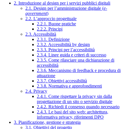
2. Introduzione al design per i servizi pubblici digitali
2.1. Design per l’amministrazione digitale (
e-
government
)
2.2. L’approccio progettuale
2.2.1. Buone pratiche
2.2.2. Principi
2.3. Accessibilità
2.3.1. Definizione
2.3.2. Accessibilità by design
2.3.3. Principi per l’accessibilità
2.3.4. Linee guida e criteri di successo
2.3.5. Come rilasciare una dichiarazione di
accessibilità
2.3.6. Meccanismo di feedback e procedura di
attuazione
2.3.7. Obiettivi accessibilità
2.3.8. Normativa e approfondimenti
2.4. Privacy
2.4.1. Come rispettare la privacy sin dalla
progettazione di un sito o servizio digitale
2.4.2. Richiedi il consenso quando necessario
2.4.3. Le basi del sito web: architettura,
informativa privacy, riferimenti DPO
3. Pianificazione, gestione e strategia
3.1. Obiettivi del progetto