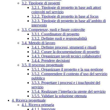
3.2. Tipologie di progetti
3.2.1. Tipologie di progetto in base agli attori
coinvolti nel servizio
3.2.2. Tipologie di progetto in base al focus
3.2.3. Tipologie di progetto in base all’ambito di
intervento
3.3. Competenze, ruoli e figure coinvolte
3.3.1. Coordinatore di progetto
3.3.2. Definire ruoli e responsabilità
3.4. Metodo di lavoro
3.4.1. Definire processi, strumenti e rituali
3.4.2. Curare la documentazione di progetto
3.4.3. Organizzare tavoli tecnici collaborativi
3.4.4. Prendere decisioni
3.5. Il processo progettuale
3.5.1. Organizzare il progetto e la sua gestione
3.5.2. Comprendere il contesto d’uso del servizio
pubblico
3.5.3. Progettare i processi e i
touchpoint
del
servizio
3.5.4. Realizzare l’interfaccia utente del servizio
3.5.5. Validare la soluzione ottenuta
4. Ricerca progettuale
4.1. Ricerca primaria
4.1.1. Interviste