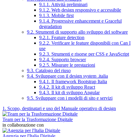
9.1.1. Attività preliminari
9.1.2. Web design responsivo e accessibile
9.1.3. Mobile first
9.1.4. Progressive enhancement e Graceful
degradation
9.2. Strumenti di supporto allo sviluppo del software
9.2.1. Feature detection
9.2.2. Verificare le feature disponibili con Can I
use
9.2.3. Strumenti e risorse per CSS e JavaScript
9.2.4. Supporto browser
9.2.5. Misurare le prestazioni
9.3. Catalogo del riuso
9.4. Sviluppare con il design system .italia
9.4.1. Il framework Bootstrap Italia
9.4.2. Il kit di sviluppo React
9.4.3. Il kit di sviluppo Angular
9.5. Sviluppare con i modelli di sito e servizi
1. Scopo, destinatari e uso del Manuale operativo di design
Team per la Trasformazione Digitale
in collaborazione con
Agenzia per l'Italia Digitale