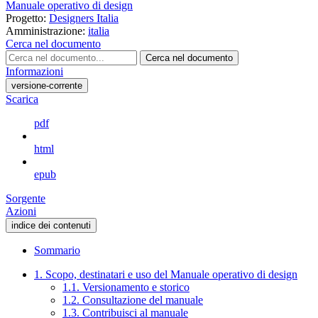
Manuale operativo di design
Progetto:
Designers Italia
Amministrazione:
italia
Cerca nel documento
Cerca nel documento
Informazioni
versione-corrente
Scarica
pdf
html
epub
Sorgente
Azioni
indice dei contenuti
Sommario
1. Scopo, destinatari e uso del Manuale operativo di design
1.1. Versionamento e storico
1.2. Consultazione del manuale
1.3. Contribuisci al manuale