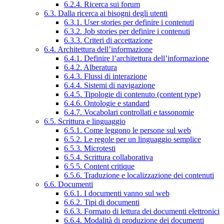
6.2.4. Ricerca sui forum
6.3. Dalla ricerca ai bisogni degli utenti
6.3.1. User stories per definire i contenuti
6.3.2. Job stories per definire i contenuti
6.3.3. Criteri di accettazione
6.4. Architettura dell’informazione
6.4.1. Definire l’architettura dell’informazione
6.4.2. Alberatura
6.4.3. Flussi di interazione
6.4.4. Sistemi di navigazione
6.4.5. Tipologie di contenuto (content type)
6.4.6. Ontologie e standard
6.4.7. Vocabolari controllati e tassonomie
6.5. Scrittura e linguaggio
6.5.1. Come leggono le persone sul web
6.5.2. Le regole per un linguaggio semplice
6.5.3. Microtesti
6.5.4. Scrittura collaborativa
6.5.5. Content critique
6.5.6. Traduzione e localizzazione dei contenuti
6.6. Documenti
6.6.1. I documenti vanno sul web
6.6.2. Tipi di documenti
6.6.3. Formato di lettura dei documenti elettronici
6.6.4. Modalità di produzione dei documenti