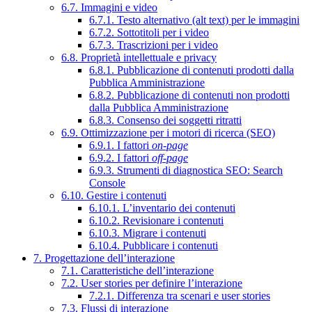
6.7. Immagini e video
6.7.1. Testo alternativo (alt text) per le immagini
6.7.2. Sottotitoli per i video
6.7.3. Trascrizioni per i video
6.8. Proprietà intellettuale e privacy
6.8.1. Pubblicazione di contenuti prodotti dalla
Pubblica Amministrazione
6.8.2. Pubblicazione di contenuti non prodotti
dalla Pubblica Amministrazione
6.8.3. Consenso dei soggetti ritratti
6.9. Ottimizzazione per i motori di ricerca (SEO)
6.9.1. I fattori
on-page
6.9.2. I fattori
off-page
6.9.3. Strumenti di diagnostica SEO: Search
Console
6.10. Gestire i contenuti
6.10.1. L’inventario dei contenuti
6.10.2. Revisionare i contenuti
6.10.3. Migrare i contenuti
6.10.4. Pubblicare i contenuti
7. Progettazione dell’interazione
7.1. Caratteristiche dell’interazione
7.2. User stories per definire l’interazione
7.2.1. Differenza tra scenari e user stories
7.3. Flussi di interazione