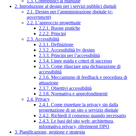
1.3. Contribuisci al manuale
2. Introduzione al design per i servizi pubblici digitali
2.1. Design per l’amministrazione digitale (
e-
government
)
2.2. L’approccio progettuale
2.2.1. Buone pratiche
2.2.2. Principi
2.3. Accessibilità
2.3.1. Definizione
2.3.2. Accessibilità by design
2.3.3. Principi per l’accessibilità
2.3.4. Linee guida e criteri di successo
2.3.5. Come rilasciare una dichiarazione di
accessibilità
2.3.6. Meccanismo di feedback e procedura di
attuazione
2.3.7. Obiettivi accessibilità
2.3.8. Normativa e approfondimenti
2.4. Privacy
2.4.1. Come rispettare la privacy sin dalla
progettazione di un sito o servizio digitale
2.4.2. Richiedi il consenso quando necessario
2.4.3. Le basi del sito web: architettura,
informativa privacy, riferimenti DPO
3. Pianificazione, gestione e strategia