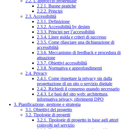
2.2. L’approccio progettuale
2.2.1. Buone pratiche
2.2.2. Principi
2.3. Accessibilità
2.3.1. Definizione
2.3.2. Accessibilità by design
2.3.3. Principi per l’accessibilità
2.3.4. Linee guida e criteri di successo
2.3.5. Come rilasciare una dichiarazione di
accessibilità
2.3.6. Meccanismo di feedback e procedura di
attuazione
2.3.7. Obiettivi accessibilità
2.3.8. Normativa e approfondimenti
2.4. Privacy
2.4.1. Come rispettare la privacy sin dalla
progettazione di un sito o servizio digitale
2.4.2. Richiedi il consenso quando necessario
2.4.3. Le basi del sito web: architettura,
informativa privacy, riferimenti DPO
3. Pianificazione, gestione e strategia
3.1. Obiettivi del progetto
3.2. Tipologie di progetti
3.2.1. Tipologie di progetto in base agli attori
coinvolti nel servizio