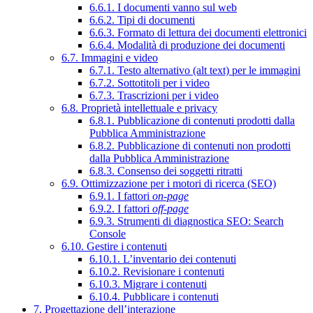
6.6.1. I documenti vanno sul web
6.6.2. Tipi di documenti
6.6.3. Formato di lettura dei documenti elettronici
6.6.4. Modalità di produzione dei documenti
6.7. Immagini e video
6.7.1. Testo alternativo (alt text) per le immagini
6.7.2. Sottotitoli per i video
6.7.3. Trascrizioni per i video
6.8. Proprietà intellettuale e privacy
6.8.1. Pubblicazione di contenuti prodotti dalla
Pubblica Amministrazione
6.8.2. Pubblicazione di contenuti non prodotti
dalla Pubblica Amministrazione
6.8.3. Consenso dei soggetti ritratti
6.9. Ottimizzazione per i motori di ricerca (SEO)
6.9.1. I fattori
on-page
6.9.2. I fattori
off-page
6.9.3. Strumenti di diagnostica SEO: Search
Console
6.10. Gestire i contenuti
6.10.1. L’inventario dei contenuti
6.10.2. Revisionare i contenuti
6.10.3. Migrare i contenuti
6.10.4. Pubblicare i contenuti
7. Progettazione dell’interazione