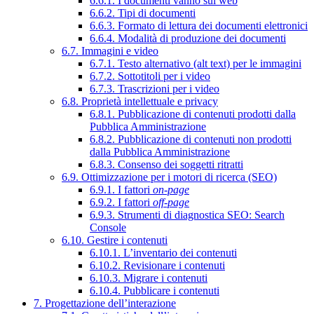
6.6.1. I documenti vanno sul web
6.6.2. Tipi di documenti
6.6.3. Formato di lettura dei documenti elettronici
6.6.4. Modalità di produzione dei documenti
6.7. Immagini e video
6.7.1. Testo alternativo (alt text) per le immagini
6.7.2. Sottotitoli per i video
6.7.3. Trascrizioni per i video
6.8. Proprietà intellettuale e privacy
6.8.1. Pubblicazione di contenuti prodotti dalla
Pubblica Amministrazione
6.8.2. Pubblicazione di contenuti non prodotti
dalla Pubblica Amministrazione
6.8.3. Consenso dei soggetti ritratti
6.9. Ottimizzazione per i motori di ricerca (SEO)
6.9.1. I fattori
on-page
6.9.2. I fattori
off-page
6.9.3. Strumenti di diagnostica SEO: Search
Console
6.10. Gestire i contenuti
6.10.1. L’inventario dei contenuti
6.10.2. Revisionare i contenuti
6.10.3. Migrare i contenuti
6.10.4. Pubblicare i contenuti
7. Progettazione dell’interazione