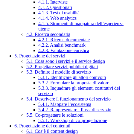
4.1.1. Interviste
4.1.2. Questionari
4.1.3. Test di usabilità
4.1.4. Web analytics
4.1.5. Strumenti di mappatura dell’esperienza
utente
4.2. Ricerca secondaria
4.2.1. Ricerca documentale
4.2.2. Analisi benchmark
4.2.3. Valutazione euristica
5. Progettazione dei servizi
5.1. Cosa sono i servizi e il service design
5.2. Progettare servizi pubblici digitali
5.3. Definire il modello di servizio
5.3.1. Identificare gli attori coinvolti
5.3.2. Formulare la proposta di valore
5.3.3. Inquadrare gli elementi costitutivi del
servizio
5.4. Descrivere il funzionamento del servizio
5.4.1. Mappare l’ecosistema
5.4.2. Rappresentare i flussi di servizio
5.5. Co-progettare le soluzioni
5.5.1. Workshop di co-progettazione
6. Progettazione dei contenuti
6.1. Cos’è il content design