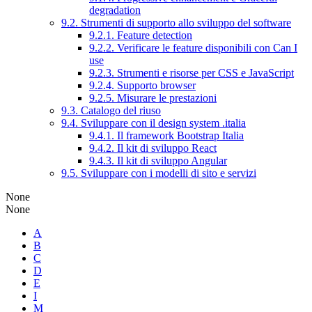
degradation
9.2. Strumenti di supporto allo sviluppo del software
9.2.1. Feature detection
9.2.2. Verificare le feature disponibili con Can I
use
9.2.3. Strumenti e risorse per CSS e JavaScript
9.2.4. Supporto browser
9.2.5. Misurare le prestazioni
9.3. Catalogo del riuso
9.4. Sviluppare con il design system .italia
9.4.1. Il framework Bootstrap Italia
9.4.2. Il kit di sviluppo React
9.4.3. Il kit di sviluppo Angular
9.5. Sviluppare con i modelli di sito e servizi
None
None
A
B
C
D
E
I
M