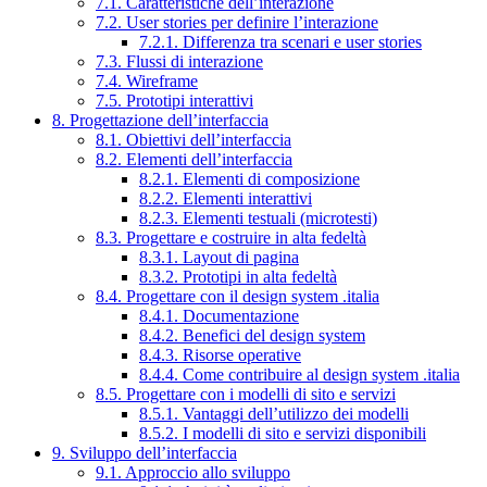
7.1. Caratteristiche dell’interazione
7.2. User stories per definire l’interazione
7.2.1. Differenza tra scenari e user stories
7.3. Flussi di interazione
7.4. Wireframe
7.5. Prototipi interattivi
8. Progettazione dell’interfaccia
8.1. Obiettivi dell’interfaccia
8.2. Elementi dell’interfaccia
8.2.1. Elementi di composizione
8.2.2. Elementi interattivi
8.2.3. Elementi testuali (microtesti)
8.3. Progettare e costruire in alta fedeltà
8.3.1. Layout di pagina
8.3.2. Prototipi in alta fedeltà
8.4. Progettare con il design system .italia
8.4.1. Documentazione
8.4.2. Benefici del design system
8.4.3. Risorse operative
8.4.4. Come contribuire al design system .italia
8.5. Progettare con i modelli di sito e servizi
8.5.1. Vantaggi dell’utilizzo dei modelli
8.5.2. I modelli di sito e servizi disponibili
9. Sviluppo dell’interfaccia
9.1. Approccio allo sviluppo