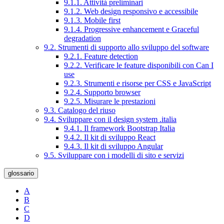
9.1.1. Attività preliminari
9.1.2. Web design responsivo e accessibile
9.1.3. Mobile first
9.1.4. Progressive enhancement e Graceful
degradation
9.2. Strumenti di supporto allo sviluppo del software
9.2.1. Feature detection
9.2.2. Verificare le feature disponibili con Can I
use
9.2.3. Strumenti e risorse per CSS e JavaScript
9.2.4. Supporto browser
9.2.5. Misurare le prestazioni
9.3. Catalogo del riuso
9.4. Sviluppare con il design system .italia
9.4.1. Il framework Bootstrap Italia
9.4.2. Il kit di sviluppo React
9.4.3. Il kit di sviluppo Angular
9.5. Sviluppare con i modelli di sito e servizi
glossario
A
B
C
D