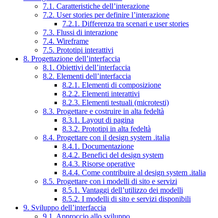
7.1. Caratteristiche dell’interazione
7.2. User stories per definire l’interazione
7.2.1. Differenza tra scenari e user stories
7.3. Flussi di interazione
7.4. Wireframe
7.5. Prototipi interattivi
8. Progettazione dell’interfaccia
8.1. Obiettivi dell’interfaccia
8.2. Elementi dell’interfaccia
8.2.1. Elementi di composizione
8.2.2. Elementi interattivi
8.2.3. Elementi testuali (microtesti)
8.3. Progettare e costruire in alta fedeltà
8.3.1. Layout di pagina
8.3.2. Prototipi in alta fedeltà
8.4. Progettare con il design system .italia
8.4.1. Documentazione
8.4.2. Benefici del design system
8.4.3. Risorse operative
8.4.4. Come contribuire al design system .italia
8.5. Progettare con i modelli di sito e servizi
8.5.1. Vantaggi dell’utilizzo dei modelli
8.5.2. I modelli di sito e servizi disponibili
9. Sviluppo dell’interfaccia
9.1. Approccio allo sviluppo