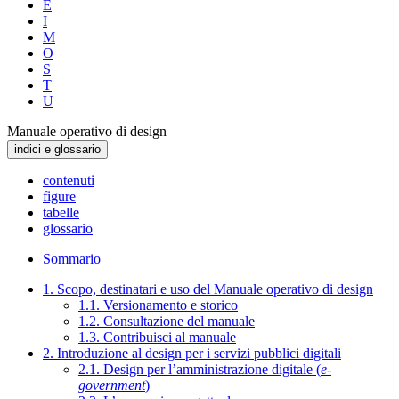
E
I
M
O
S
T
U
Manuale operativo di design
indici e glossario
contenuti
figure
tabelle
glossario
Sommario
1. Scopo, destinatari e uso del Manuale operativo di design
1.1. Versionamento e storico
1.2. Consultazione del manuale
1.3. Contribuisci al manuale
2. Introduzione al design per i servizi pubblici digitali
2.1. Design per l’amministrazione digitale (
e-
government
)