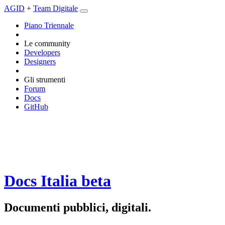
AGID
+
Team Digitale
Piano Triennale
Le community
Developers
Designers
Gli strumenti
Forum
Docs
GitHub
Docs Italia
beta
Documenti pubblici, digitali.