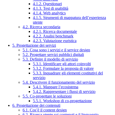
4.1.2. Questionari
4.1.3. Test di usabilità
4.1.4. Web analytics
4.1.5. Strumenti di mappatura dell’esperienza
utente
4.2. Ricerca secondaria
4.2.1. Ricerca documentale
4.2.2. Analisi benchmark
4.2.3. Valutazione euristica
5. Progettazione dei servizi
5.1. Cosa sono i servizi e il service design
5.2. Progettare servizi pubblici digitali
5.3. Definire il modello di servizio
5.3.1. Identificare gli attori coinvolti
5.3.2. Formulare la proposta di valore
5.3.3. Inquadrare gli elementi costitutivi del
servizio
5.4. Descrivere il funzionamento del servizio
5.4.1. Mappare l’ecosistema
5.4.2. Rappresentare i flussi di servizio
5.5. Co-progettare le soluzioni
5.5.1. Workshop di co-progettazione
6. Progettazione dei contenuti
6.1. Cos’è il content design
6.2. Ricerca utente sui contenuti e il linguaggio