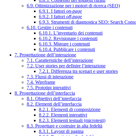
6.8.3. Consenso dei soggetti ritratti
6.9. Ottimizzazione per i motori di ricerca (SEO)
6.9.1. I fattori
on-page
6.9.2. I fattori
off-page
6.9.3. Strumenti di diagnostica SEO: Search Cons
6.10. Gestire i contenuti
6.10.1. L’inventario dei contenuti
6.10.2. Revisionare i contenuti
6.10.3. Migrare i contenuti
6.10.4. Pubblicare i contenuti
7. Progettazione dell’interazione
7.1. Caratteristiche dell’interazione
7.2. User stories per definire l’interazione
7.2.1. Differenza tra scenari e user stories
7.3. Flussi di interazione
7.4. Wireframe
7.5. Prototipi interattivi
8. Progettazione dell’interfaccia
8.1. Obiettivi dell’interfaccia
8.2. Elementi dell’interfaccia
8.2.1. Elementi di composizione
8.2.2. Elementi interattivi
8.2.3. Elementi testuali (microtesti)
8.3. Progettare e costruire in alta fedeltà
8.3.1. Layout di pagina