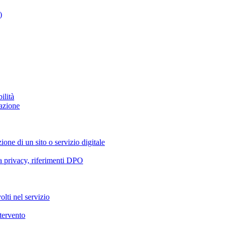
)
ilità
azione
ione di un sito o servizio digitale
va privacy, riferimenti DPO
olti nel servizio
ntervento