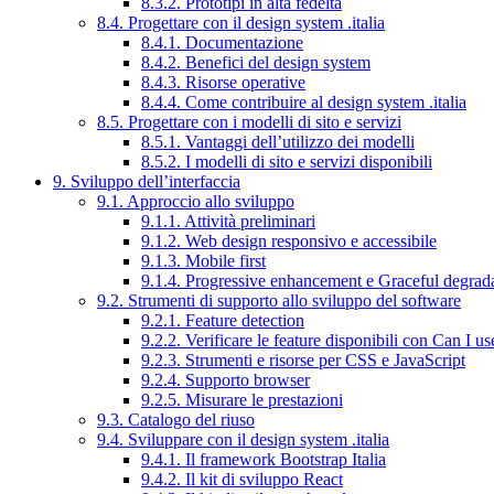
8.3.2. Prototipi in alta fedeltà
8.4. Progettare con il design system .italia
8.4.1. Documentazione
8.4.2. Benefici del design system
8.4.3. Risorse operative
8.4.4. Come contribuire al design system .italia
8.5. Progettare con i modelli di sito e servizi
8.5.1. Vantaggi dell’utilizzo dei modelli
8.5.2. I modelli di sito e servizi disponibili
9. Sviluppo dell’interfaccia
9.1. Approccio allo sviluppo
9.1.1. Attività preliminari
9.1.2. Web design responsivo e accessibile
9.1.3. Mobile first
9.1.4. Progressive enhancement e Graceful degrad
9.2. Strumenti di supporto allo sviluppo del software
9.2.1. Feature detection
9.2.2. Verificare le feature disponibili con Can I us
9.2.3. Strumenti e risorse per CSS e JavaScript
9.2.4. Supporto browser
9.2.5. Misurare le prestazioni
9.3. Catalogo del riuso
9.4. Sviluppare con il design system .italia
9.4.1. Il framework Bootstrap Italia
9.4.2. Il kit di sviluppo React