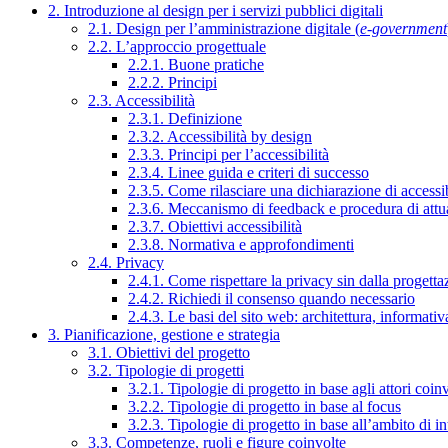
2. Introduzione al design per i servizi pubblici digitali
2.1. Design per l’amministrazione digitale (
e-government
2.2. L’approccio progettuale
2.2.1. Buone pratiche
2.2.2. Principi
2.3. Accessibilità
2.3.1. Definizione
2.3.2. Accessibilità by design
2.3.3. Principi per l’accessibilità
2.3.4. Linee guida e criteri di successo
2.3.5. Come rilasciare una dichiarazione di accessib
2.3.6. Meccanismo di feedback e procedura di attu
2.3.7. Obiettivi accessibilità
2.3.8. Normativa e approfondimenti
2.4. Privacy
2.4.1. Come rispettare la privacy sin dalla progettaz
2.4.2. Richiedi il consenso quando necessario
2.4.3. Le basi del sito web: architettura, informati
3. Pianificazione, gestione e strategia
3.1. Obiettivi del progetto
3.2. Tipologie di progetti
3.2.1. Tipologie di progetto in base agli attori coinv
3.2.2. Tipologie di progetto in base al focus
3.2.3. Tipologie di progetto in base all’ambito di i
3.3. Competenze, ruoli e figure coinvolte