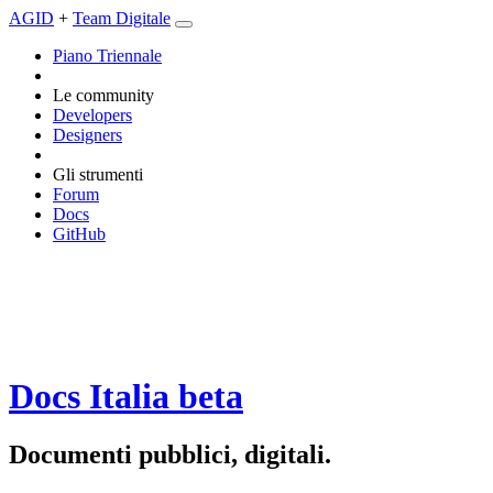
AGID
+
Team Digitale
Piano Triennale
Le community
Developers
Designers
Gli strumenti
Forum
Docs
GitHub
Docs Italia
beta
Documenti pubblici, digitali.