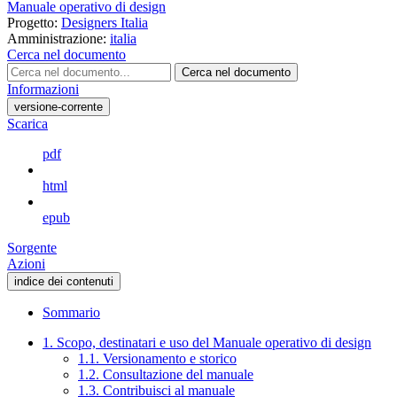
Manuale operativo di design
Progetto:
Designers Italia
Amministrazione:
italia
Cerca nel documento
Cerca nel documento
Informazioni
versione-corrente
Scarica
pdf
html
epub
Sorgente
Azioni
indice dei contenuti
Sommario
1. Scopo, destinatari e uso del Manuale operativo di design
1.1. Versionamento e storico
1.2. Consultazione del manuale
1.3. Contribuisci al manuale