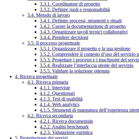
3.3.1. Coordinatore di progetto
3.3.2. Definire ruoli e responsabilità
3.4. Metodo di lavoro
3.4.1. Definire processi, strumenti e rituali
3.4.2. Curare la documentazione di progetto
3.4.3. Organizzare tavoli tecnici collaborativi
3.4.4. Prendere decisioni
3.5. Il processo progettuale
3.5.1. Organizzare il progetto e la sua gestione
3.5.2. Comprendere il contesto d’uso del servizio 
3.5.3. Progettare i processi e i
touchpoint
del servi
3.5.4. Realizzare l’interfaccia utente del servizio
3.5.5. Validare la soluzione ottenuta
4. Ricerca progettuale
4.1. Ricerca primaria
4.1.1. Interviste
4.1.2. Questionari
4.1.3. Test di usabilità
4.1.4. Web analytics
4.1.5. Strumenti di mappatura dell’esperienza uten
4.2. Ricerca secondaria
4.2.1. Ricerca documentale
4.2.2. Analisi benchmark
4.2.3. Valutazione euristica
5. Progettazione dei servizi