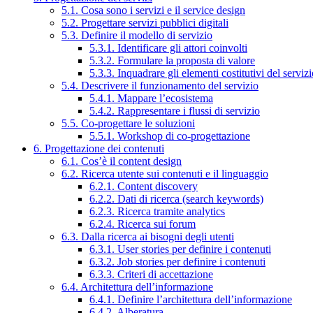
5.1. Cosa sono i servizi e il service design
5.2. Progettare servizi pubblici digitali
5.3. Definire il modello di servizio
5.3.1. Identificare gli attori coinvolti
5.3.2. Formulare la proposta di valore
5.3.3. Inquadrare gli elementi costitutivi del serviz
5.4. Descrivere il funzionamento del servizio
5.4.1. Mappare l’ecosistema
5.4.2. Rappresentare i flussi di servizio
5.5. Co-progettare le soluzioni
5.5.1. Workshop di co-progettazione
6. Progettazione dei contenuti
6.1. Cos’è il content design
6.2. Ricerca utente sui contenuti e il linguaggio
6.2.1. Content discovery
6.2.2. Dati di ricerca (search keywords)
6.2.3. Ricerca tramite analytics
6.2.4. Ricerca sui forum
6.3. Dalla ricerca ai bisogni degli utenti
6.3.1. User stories per definire i contenuti
6.3.2. Job stories per definire i contenuti
6.3.3. Criteri di accettazione
6.4. Architettura dell’informazione
6.4.1. Definire l’architettura dell’informazione
6.4.2. Alberatura