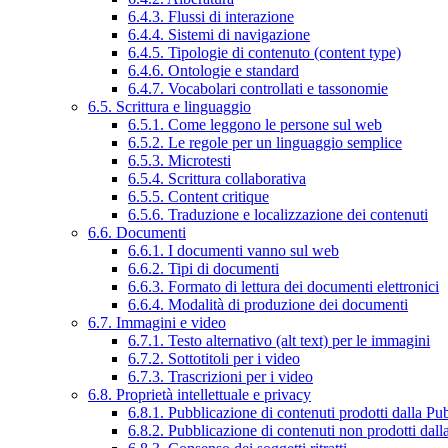
6.4.3. Flussi di interazione
6.4.4. Sistemi di navigazione
6.4.5. Tipologie di contenuto (content type)
6.4.6. Ontologie e standard
6.4.7. Vocabolari controllati e tassonomie
6.5. Scrittura e linguaggio
6.5.1. Come leggono le persone sul web
6.5.2. Le regole per un linguaggio semplice
6.5.3. Microtesti
6.5.4. Scrittura collaborativa
6.5.5. Content critique
6.5.6. Traduzione e localizzazione dei contenuti
6.6. Documenti
6.6.1. I documenti vanno sul web
6.6.2. Tipi di documenti
6.6.3. Formato di lettura dei documenti elettronici
6.6.4. Modalità di produzione dei documenti
6.7. Immagini e video
6.7.1. Testo alternativo (alt text) per le immagini
6.7.2. Sottotitoli per i video
6.7.3. Trascrizioni per i video
6.8. Proprietà intellettuale e privacy
6.8.1. Pubblicazione di contenuti prodotti dalla P
6.8.2. Pubblicazione di contenuti non prodotti dal