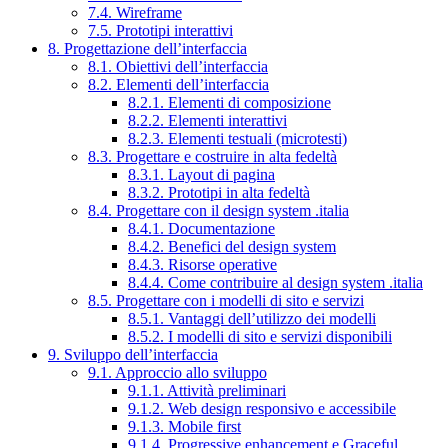
7.4. Wireframe
7.5. Prototipi interattivi
8. Progettazione dell’interfaccia
8.1. Obiettivi dell’interfaccia
8.2. Elementi dell’interfaccia
8.2.1. Elementi di composizione
8.2.2. Elementi interattivi
8.2.3. Elementi testuali (microtesti)
8.3. Progettare e costruire in alta fedeltà
8.3.1. Layout di pagina
8.3.2. Prototipi in alta fedeltà
8.4. Progettare con il design system .italia
8.4.1. Documentazione
8.4.2. Benefici del design system
8.4.3. Risorse operative
8.4.4. Come contribuire al design system .italia
8.5. Progettare con i modelli di sito e servizi
8.5.1. Vantaggi dell’utilizzo dei modelli
8.5.2. I modelli di sito e servizi disponibili
9. Sviluppo dell’interfaccia
9.1. Approccio allo sviluppo
9.1.1. Attività preliminari
9.1.2. Web design responsivo e accessibile
9.1.3. Mobile first
9.1.4. Progressive enhancement e Graceful