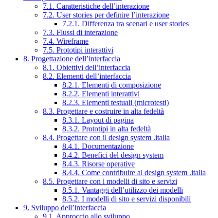
7.1. Caratteristiche dell’interazione
7.2. User stories per definire l’interazione
7.2.1. Differenza tra scenari e user stories
7.3. Flussi di interazione
7.4. Wireframe
7.5. Prototipi interattivi
8. Progettazione dell’interfaccia
8.1. Obiettivi dell’interfaccia
8.2. Elementi dell’interfaccia
8.2.1. Elementi di composizione
8.2.2. Elementi interattivi
8.2.3. Elementi testuali (microtesti)
8.3. Progettare e costruire in alta fedeltà
8.3.1. Layout di pagina
8.3.2. Prototipi in alta fedeltà
8.4. Progettare con il design system .italia
8.4.1. Documentazione
8.4.2. Benefici del design system
8.4.3. Risorse operative
8.4.4. Come contribuire al design system .italia
8.5. Progettare con i modelli di sito e servizi
8.5.1. Vantaggi dell’utilizzo dei modelli
8.5.2. I modelli di sito e servizi disponibili
9. Sviluppo dell’interfaccia
9.1. Approccio allo sviluppo