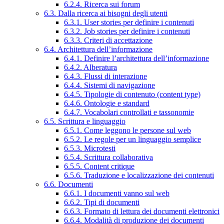
6.2.4. Ricerca sui forum
6.3. Dalla ricerca ai bisogni degli utenti
6.3.1. User stories per definire i contenuti
6.3.2. Job stories per definire i contenuti
6.3.3. Criteri di accettazione
6.4. Architettura dell’informazione
6.4.1. Definire l’architettura dell’informazione
6.4.2. Alberatura
6.4.3. Flussi di interazione
6.4.4. Sistemi di navigazione
6.4.5. Tipologie di contenuto (content type)
6.4.6. Ontologie e standard
6.4.7. Vocabolari controllati e tassonomie
6.5. Scrittura e linguaggio
6.5.1. Come leggono le persone sul web
6.5.2. Le regole per un linguaggio semplice
6.5.3. Microtesti
6.5.4. Scrittura collaborativa
6.5.5. Content critique
6.5.6. Traduzione e localizzazione dei contenuti
6.6. Documenti
6.6.1. I documenti vanno sul web
6.6.2. Tipi di documenti
6.6.3. Formato di lettura dei documenti elettronici
6.6.4. Modalità di produzione dei documenti