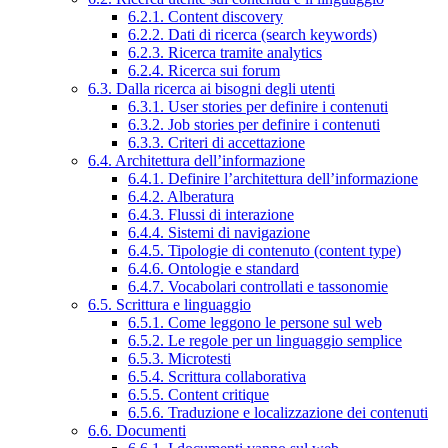
6.2.1. Content discovery
6.2.2. Dati di ricerca (search keywords)
6.2.3. Ricerca tramite analytics
6.2.4. Ricerca sui forum
6.3. Dalla ricerca ai bisogni degli utenti
6.3.1. User stories per definire i contenuti
6.3.2. Job stories per definire i contenuti
6.3.3. Criteri di accettazione
6.4. Architettura dell’informazione
6.4.1. Definire l’architettura dell’informazione
6.4.2. Alberatura
6.4.3. Flussi di interazione
6.4.4. Sistemi di navigazione
6.4.5. Tipologie di contenuto (content type)
6.4.6. Ontologie e standard
6.4.7. Vocabolari controllati e tassonomie
6.5. Scrittura e linguaggio
6.5.1. Come leggono le persone sul web
6.5.2. Le regole per un linguaggio semplice
6.5.3. Microtesti
6.5.4. Scrittura collaborativa
6.5.5. Content critique
6.5.6. Traduzione e localizzazione dei contenuti
6.6. Documenti