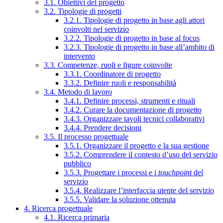
3.1. Obiettivi del progetto
3.2. Tipologie di progetti
3.2.1. Tipologie di progetto in base agli attori
coinvolti nel servizio
3.2.2. Tipologie di progetto in base al focus
3.2.3. Tipologie di progetto in base all’ambito di
intervento
3.3. Competenze, ruoli e figure coinvolte
3.3.1. Coordinatore di progetto
3.3.2. Definire ruoli e responsabilità
3.4. Metodo di lavoro
3.4.1. Definire processi, strumenti e rituali
3.4.2. Curare la documentazione di progetto
3.4.3. Organizzare tavoli tecnici collaborativi
3.4.4. Prendere decisioni
3.5. Il processo progettuale
3.5.1. Organizzare il progetto e la sua gestione
3.5.2. Comprendere il contesto d’uso del servizio
pubblico
3.5.3. Progettare i processi e i
touchpoint
del
servizio
3.5.4. Realizzare l’interfaccia utente del servizio
3.5.5. Validare la soluzione ottenuta
4. Ricerca progettuale
4.1. Ricerca primaria