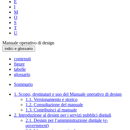
E
I
M
O
S
T
U
Manuale operativo di design
indici e glossario
contenuti
figure
tabelle
glossario
Sommario
1. Scopo, destinatari e uso del Manuale operativo di design
1.1. Versionamento e storico
1.2. Consultazione del manuale
1.3. Contribuisci al manuale
2. Introduzione al design per i servizi pubblici digitali
2.1. Design per l’amministrazione digitale (
e-
government
)