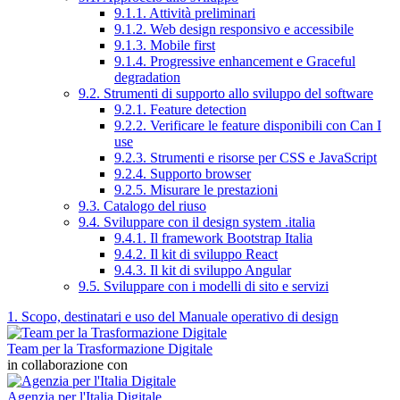
9.1.1. Attività preliminari
9.1.2. Web design responsivo e accessibile
9.1.3. Mobile first
9.1.4. Progressive enhancement e Graceful
degradation
9.2. Strumenti di supporto allo sviluppo del software
9.2.1. Feature detection
9.2.2. Verificare le feature disponibili con Can I
use
9.2.3. Strumenti e risorse per CSS e JavaScript
9.2.4. Supporto browser
9.2.5. Misurare le prestazioni
9.3. Catalogo del riuso
9.4. Sviluppare con il design system .italia
9.4.1. Il framework Bootstrap Italia
9.4.2. Il kit di sviluppo React
9.4.3. Il kit di sviluppo Angular
9.5. Sviluppare con i modelli di sito e servizi
1. Scopo, destinatari e uso del Manuale operativo di design
Team per la Trasformazione Digitale
in collaborazione con
Agenzia per l'Italia Digitale