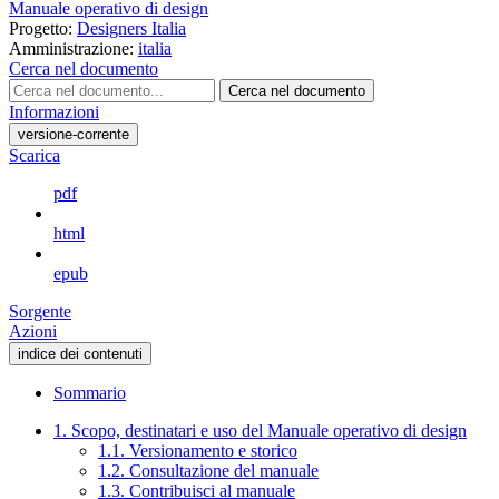
Manuale operativo di design
Progetto:
Designers Italia
Amministrazione:
italia
Cerca nel documento
Cerca nel documento
Informazioni
versione-corrente
Scarica
pdf
html
epub
Sorgente
Azioni
indice dei contenuti
Sommario
1. Scopo, destinatari e uso del Manuale operativo di design
1.1. Versionamento e storico
1.2. Consultazione del manuale
1.3. Contribuisci al manuale