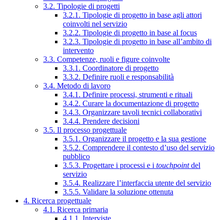
3.2. Tipologie di progetti
3.2.1. Tipologie di progetto in base agli attori
coinvolti nel servizio
3.2.2. Tipologie di progetto in base al focus
3.2.3. Tipologie di progetto in base all’ambito di
intervento
3.3. Competenze, ruoli e figure coinvolte
3.3.1. Coordinatore di progetto
3.3.2. Definire ruoli e responsabilità
3.4. Metodo di lavoro
3.4.1. Definire processi, strumenti e rituali
3.4.2. Curare la documentazione di progetto
3.4.3. Organizzare tavoli tecnici collaborativi
3.4.4. Prendere decisioni
3.5. Il processo progettuale
3.5.1. Organizzare il progetto e la sua gestione
3.5.2. Comprendere il contesto d’uso del servizio
pubblico
3.5.3. Progettare i processi e i
touchpoint
del
servizio
3.5.4. Realizzare l’interfaccia utente del servizio
3.5.5. Validare la soluzione ottenuta
4. Ricerca progettuale
4.1. Ricerca primaria
4.1.1. Interviste