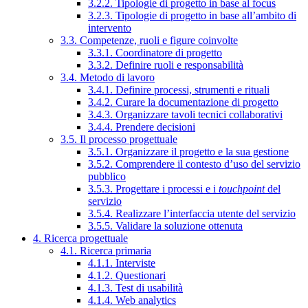
3.2.2. Tipologie di progetto in base al focus
3.2.3. Tipologie di progetto in base all’ambito di
intervento
3.3. Competenze, ruoli e figure coinvolte
3.3.1. Coordinatore di progetto
3.3.2. Definire ruoli e responsabilità
3.4. Metodo di lavoro
3.4.1. Definire processi, strumenti e rituali
3.4.2. Curare la documentazione di progetto
3.4.3. Organizzare tavoli tecnici collaborativi
3.4.4. Prendere decisioni
3.5. Il processo progettuale
3.5.1. Organizzare il progetto e la sua gestione
3.5.2. Comprendere il contesto d’uso del servizio
pubblico
3.5.3. Progettare i processi e i
touchpoint
del
servizio
3.5.4. Realizzare l’interfaccia utente del servizio
3.5.5. Validare la soluzione ottenuta
4. Ricerca progettuale
4.1. Ricerca primaria
4.1.1. Interviste
4.1.2. Questionari
4.1.3. Test di usabilità
4.1.4. Web analytics