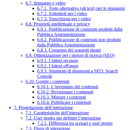
6.7. Immagini e video
6.7.1. Testo alternativo (alt text) per le immagini
6.7.2. Sottotitoli per i video
6.7.3. Trascrizioni per i video
6.8. Proprietà intellettuale e privacy
6.8.1. Pubblicazione di contenuti prodotti dalla
Pubblica Amministrazione
6.8.2. Pubblicazione di contenuti non prodotti
dalla Pubblica Amministrazione
6.8.3. Consenso dei soggetti ritratti
6.9. Ottimizzazione per i motori di ricerca (SEO)
6.9.1. I fattori
on-page
6.9.2. I fattori
off-page
6.9.3. Strumenti di diagnostica SEO: Search
Console
6.10. Gestire i contenuti
6.10.1. L’inventario dei contenuti
6.10.2. Revisionare i contenuti
6.10.3. Migrare i contenuti
6.10.4. Pubblicare i contenuti
7. Progettazione dell’interazione
7.1. Caratteristiche dell’interazione
7.2. User stories per definire l’interazione
7.2.1. Differenza tra scenari e user stories
7.3. Flussi di interazione