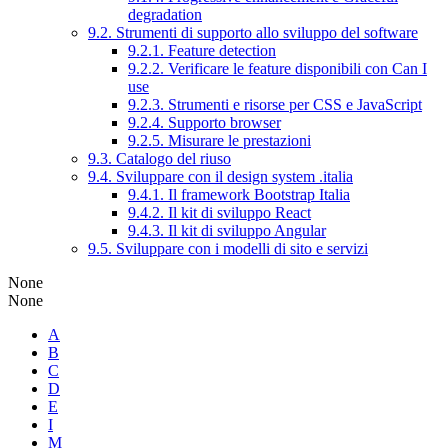
degradation
9.2. Strumenti di supporto allo sviluppo del software
9.2.1. Feature detection
9.2.2. Verificare le feature disponibili con Can I
use
9.2.3. Strumenti e risorse per CSS e JavaScript
9.2.4. Supporto browser
9.2.5. Misurare le prestazioni
9.3. Catalogo del riuso
9.4. Sviluppare con il design system .italia
9.4.1. Il framework Bootstrap Italia
9.4.2. Il kit di sviluppo React
9.4.3. Il kit di sviluppo Angular
9.5. Sviluppare con i modelli di sito e servizi
None
None
A
B
C
D
E
I
M