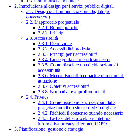
1.3. Contribuisci al manuale
2. Introduzione al design per i servizi pubblici digitali
2.1. Design per l’amministrazione digitale (
e-
government
)
2.2. L’approccio progettuale
2.2.1. Buone pratiche
2.2.2. Principi
2.3. Accessibilità
2.3.1. Definizione
2.3.2. Accessibilità by design
2.3.3. Principi per l’accessibilità
2.3.4. Linee guida e criteri di successo
2.3.5. Come rilasciare una dichiarazione di
accessibilità
2.3.6. Meccanismo di feedback e procedura di
attuazione
2.3.7. Obiettivi accessibilità
2.3.8. Normativa e approfondimenti
2.4. Privacy
2.4.1. Come rispettare la privacy sin dalla
progettazione di un sito o servizio digitale
2.4.2. Richiedi il consenso quando necessario
2.4.3. Le basi del sito web: architettura,
informativa privacy, riferimenti DPO
3. Pianificazione, gestione e strategia