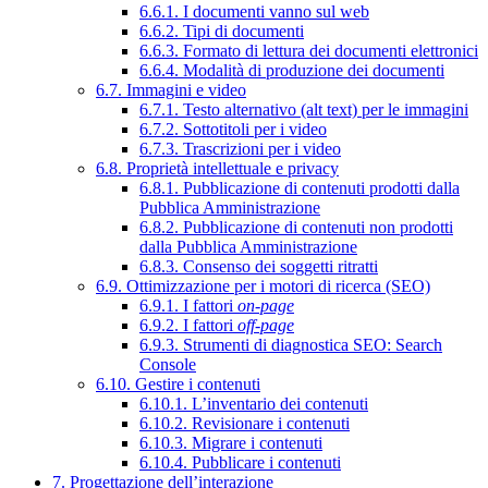
6.6.1. I documenti vanno sul web
6.6.2. Tipi di documenti
6.6.3. Formato di lettura dei documenti elettronici
6.6.4. Modalità di produzione dei documenti
6.7. Immagini e video
6.7.1. Testo alternativo (alt text) per le immagini
6.7.2. Sottotitoli per i video
6.7.3. Trascrizioni per i video
6.8. Proprietà intellettuale e privacy
6.8.1. Pubblicazione di contenuti prodotti dalla
Pubblica Amministrazione
6.8.2. Pubblicazione di contenuti non prodotti
dalla Pubblica Amministrazione
6.8.3. Consenso dei soggetti ritratti
6.9. Ottimizzazione per i motori di ricerca (SEO)
6.9.1. I fattori
on-page
6.9.2. I fattori
off-page
6.9.3. Strumenti di diagnostica SEO: Search
Console
6.10. Gestire i contenuti
6.10.1. L’inventario dei contenuti
6.10.2. Revisionare i contenuti
6.10.3. Migrare i contenuti
6.10.4. Pubblicare i contenuti
7. Progettazione dell’interazione