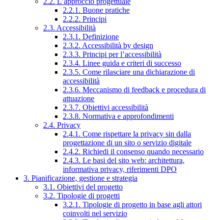
2.2. L’approccio progettuale
2.2.1. Buone pratiche
2.2.2. Principi
2.3. Accessibilità
2.3.1. Definizione
2.3.2. Accessibilità by design
2.3.3. Principi per l’accessibilità
2.3.4. Linee guida e criteri di successo
2.3.5. Come rilasciare una dichiarazione di
accessibilità
2.3.6. Meccanismo di feedback e procedura di
attuazione
2.3.7. Obiettivi accessibilità
2.3.8. Normativa e approfondimenti
2.4. Privacy
2.4.1. Come rispettare la privacy sin dalla
progettazione di un sito o servizio digitale
2.4.2. Richiedi il consenso quando necessario
2.4.3. Le basi del sito web: architettura,
informativa privacy, riferimenti DPO
3. Pianificazione, gestione e strategia
3.1. Obiettivi del progetto
3.2. Tipologie di progetti
3.2.1. Tipologie di progetto in base agli attori
coinvolti nel servizio