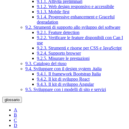
9.1.1. Attività preliminari
9.1.2. Web design responsivo e accessibile
9.1.3. Mobile first
9.1.4. Progressive enhancement e Graceful
degradation
9.2. Strumenti di supporto allo sviluppo del software
9.2.1. Feature detection
9.2.2. Verificare le feature disponibili con Can I
use
9.2.3. Strumenti e risorse per CSS e JavaScript
9.2.4. Supporto browser
9.2.5. Misurare le prestazioni
9.3. Catalogo del riuso
9.4. Sviluppare con il design system .italia
9.4.1. Il framework Bootstrap Italia
9.4.2. Il kit di sviluppo React
9.4.3. Il kit di sviluppo Angular
9.5. Sviluppare con i modelli di sito e servizi
glossario
A
B
C
D