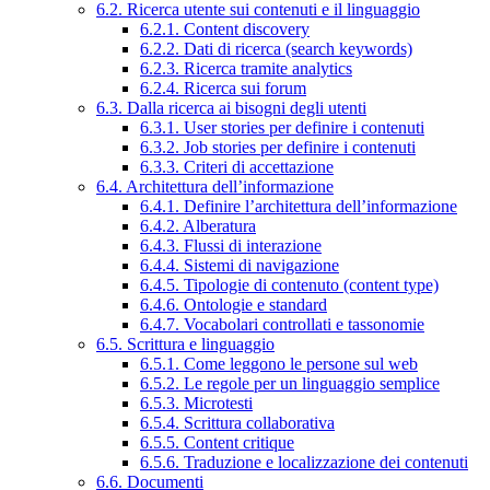
6.2. Ricerca utente sui contenuti e il linguaggio
6.2.1. Content discovery
6.2.2. Dati di ricerca (search keywords)
6.2.3. Ricerca tramite analytics
6.2.4. Ricerca sui forum
6.3. Dalla ricerca ai bisogni degli utenti
6.3.1. User stories per definire i contenuti
6.3.2. Job stories per definire i contenuti
6.3.3. Criteri di accettazione
6.4. Architettura dell’informazione
6.4.1. Definire l’architettura dell’informazione
6.4.2. Alberatura
6.4.3. Flussi di interazione
6.4.4. Sistemi di navigazione
6.4.5. Tipologie di contenuto (content type)
6.4.6. Ontologie e standard
6.4.7. Vocabolari controllati e tassonomie
6.5. Scrittura e linguaggio
6.5.1. Come leggono le persone sul web
6.5.2. Le regole per un linguaggio semplice
6.5.3. Microtesti
6.5.4. Scrittura collaborativa
6.5.5. Content critique
6.5.6. Traduzione e localizzazione dei contenuti
6.6. Documenti