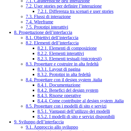
7.1. Caratteristiche dell’interazione
7.2. User stories per definire l’interazione
7.2.1. Differenza tra scenari e user stories
7.3. Flussi di interazione
7.4. Wireframe
7.5. Prototipi interattivi
8. Progettazione dell’interfaccia
8.1. Obiettivi dell’interfaccia
8.2. Elementi dell’interfaccia
8.2.1. Elementi di composizione
8.2.2. Elementi interattivi
8.2.3. Elementi testuali (microtesti)
8.3. Progettare e costruire in alta fedeltà
8.3.1. Layout di pagina
8.3.2. Prototipi in alta fedeltà
8.4. Progettare con il design system .italia
8.4.1. Documentazione
8.4.2. Benefici del design system
8.4.3. Risorse operative
8.4.4. Come contribuire al design system .italia
8.5. Progettare con i modelli di sito e servizi
8.5.1. Vantaggi dell’utilizzo dei modelli
8.5.2. I modelli di sito e servizi disponibili
9. Sviluppo dell’interfaccia
9.1. Approccio allo sviluppo