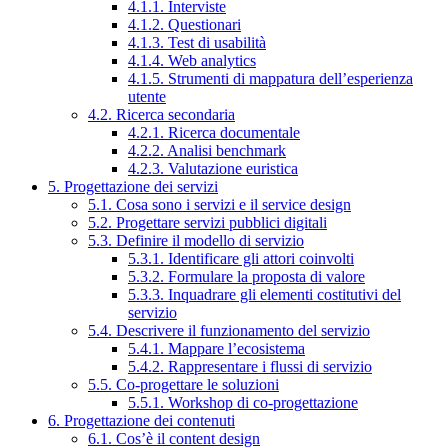
4.1.1. Interviste
4.1.2. Questionari
4.1.3. Test di usabilità
4.1.4. Web analytics
4.1.5. Strumenti di mappatura dell’esperienza
utente
4.2. Ricerca secondaria
4.2.1. Ricerca documentale
4.2.2. Analisi benchmark
4.2.3. Valutazione euristica
5. Progettazione dei servizi
5.1. Cosa sono i servizi e il service design
5.2. Progettare servizi pubblici digitali
5.3. Definire il modello di servizio
5.3.1. Identificare gli attori coinvolti
5.3.2. Formulare la proposta di valore
5.3.3. Inquadrare gli elementi costitutivi del
servizio
5.4. Descrivere il funzionamento del servizio
5.4.1. Mappare l’ecosistema
5.4.2. Rappresentare i flussi di servizio
5.5. Co-progettare le soluzioni
5.5.1. Workshop di co-progettazione
6. Progettazione dei contenuti
6.1. Cos’è il content design