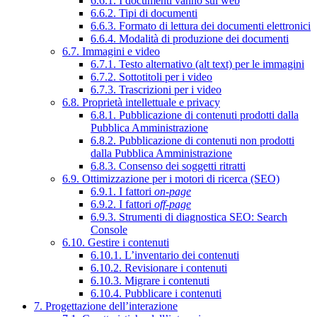
6.6.1. I documenti vanno sul web
6.6.2. Tipi di documenti
6.6.3. Formato di lettura dei documenti elettronici
6.6.4. Modalità di produzione dei documenti
6.7. Immagini e video
6.7.1. Testo alternativo (alt text) per le immagini
6.7.2. Sottotitoli per i video
6.7.3. Trascrizioni per i video
6.8. Proprietà intellettuale e privacy
6.8.1. Pubblicazione di contenuti prodotti dalla
Pubblica Amministrazione
6.8.2. Pubblicazione di contenuti non prodotti
dalla Pubblica Amministrazione
6.8.3. Consenso dei soggetti ritratti
6.9. Ottimizzazione per i motori di ricerca (SEO)
6.9.1. I fattori
on-page
6.9.2. I fattori
off-page
6.9.3. Strumenti di diagnostica SEO: Search
Console
6.10. Gestire i contenuti
6.10.1. L’inventario dei contenuti
6.10.2. Revisionare i contenuti
6.10.3. Migrare i contenuti
6.10.4. Pubblicare i contenuti
7. Progettazione dell’interazione