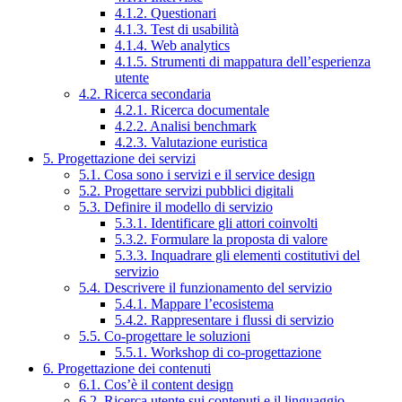
4.1.2. Questionari
4.1.3. Test di usabilità
4.1.4. Web analytics
4.1.5. Strumenti di mappatura dell’esperienza
utente
4.2. Ricerca secondaria
4.2.1. Ricerca documentale
4.2.2. Analisi benchmark
4.2.3. Valutazione euristica
5. Progettazione dei servizi
5.1. Cosa sono i servizi e il service design
5.2. Progettare servizi pubblici digitali
5.3. Definire il modello di servizio
5.3.1. Identificare gli attori coinvolti
5.3.2. Formulare la proposta di valore
5.3.3. Inquadrare gli elementi costitutivi del
servizio
5.4. Descrivere il funzionamento del servizio
5.4.1. Mappare l’ecosistema
5.4.2. Rappresentare i flussi di servizio
5.5. Co-progettare le soluzioni
5.5.1. Workshop di co-progettazione
6. Progettazione dei contenuti
6.1. Cos’è il content design
6.2. Ricerca utente sui contenuti e il linguaggio