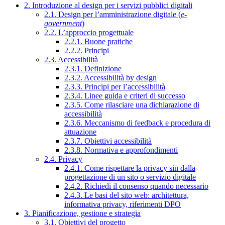
2. Introduzione al design per i servizi pubblici digitali
2.1. Design per l’amministrazione digitale (
e-
government
)
2.2. L’approccio progettuale
2.2.1. Buone pratiche
2.2.2. Principi
2.3. Accessibilità
2.3.1. Definizione
2.3.2. Accessibilità by design
2.3.3. Principi per l’accessibilità
2.3.4. Linee guida e criteri di successo
2.3.5. Come rilasciare una dichiarazione di
accessibilità
2.3.6. Meccanismo di feedback e procedura di
attuazione
2.3.7. Obiettivi accessibilità
2.3.8. Normativa e approfondimenti
2.4. Privacy
2.4.1. Come rispettare la privacy sin dalla
progettazione di un sito o servizio digitale
2.4.2. Richiedi il consenso quando necessario
2.4.3. Le basi del sito web: architettura,
informativa privacy, riferimenti DPO
3. Pianificazione, gestione e strategia
3.1. Obiettivi del progetto