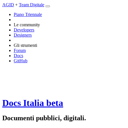
AGID
+
Team Digitale
Piano Triennale
Le community
Developers
Designers
Gli strumenti
Forum
Docs
GitHub
Docs Italia
beta
Documenti pubblici, digitali.