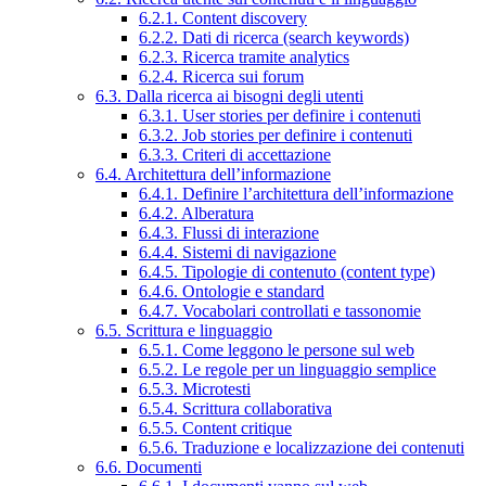
6.2.1. Content discovery
6.2.2. Dati di ricerca (search keywords)
6.2.3. Ricerca tramite analytics
6.2.4. Ricerca sui forum
6.3. Dalla ricerca ai bisogni degli utenti
6.3.1. User stories per definire i contenuti
6.3.2. Job stories per definire i contenuti
6.3.3. Criteri di accettazione
6.4. Architettura dell’informazione
6.4.1. Definire l’architettura dell’informazione
6.4.2. Alberatura
6.4.3. Flussi di interazione
6.4.4. Sistemi di navigazione
6.4.5. Tipologie di contenuto (content type)
6.4.6. Ontologie e standard
6.4.7. Vocabolari controllati e tassonomie
6.5. Scrittura e linguaggio
6.5.1. Come leggono le persone sul web
6.5.2. Le regole per un linguaggio semplice
6.5.3. Microtesti
6.5.4. Scrittura collaborativa
6.5.5. Content critique
6.5.6. Traduzione e localizzazione dei contenuti
6.6. Documenti