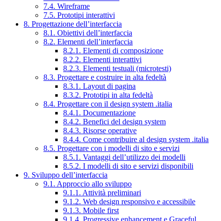
7.4. Wireframe
7.5. Prototipi interattivi
8. Progettazione dell’interfaccia
8.1. Obiettivi dell’interfaccia
8.2. Elementi dell’interfaccia
8.2.1. Elementi di composizione
8.2.2. Elementi interattivi
8.2.3. Elementi testuali (microtesti)
8.3. Progettare e costruire in alta fedeltà
8.3.1. Layout di pagina
8.3.2. Prototipi in alta fedeltà
8.4. Progettare con il design system .italia
8.4.1. Documentazione
8.4.2. Benefici del design system
8.4.3. Risorse operative
8.4.4. Come contribuire al design system .italia
8.5. Progettare con i modelli di sito e servizi
8.5.1. Vantaggi dell’utilizzo dei modelli
8.5.2. I modelli di sito e servizi disponibili
9. Sviluppo dell’interfaccia
9.1. Approccio allo sviluppo
9.1.1. Attività preliminari
9.1.2. Web design responsivo e accessibile
9.1.3. Mobile first
9.1.4. Progressive enhancement e Graceful