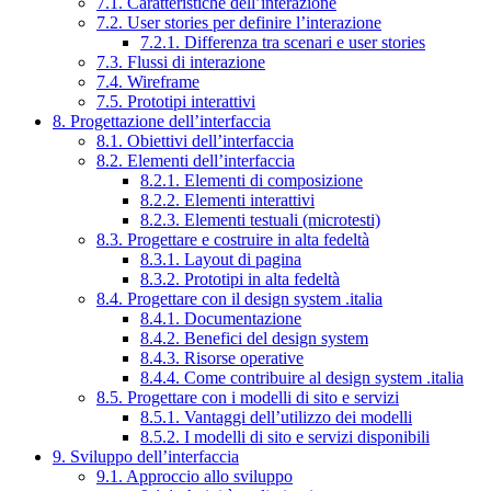
7.1. Caratteristiche dell’interazione
7.2. User stories per definire l’interazione
7.2.1. Differenza tra scenari e user stories
7.3. Flussi di interazione
7.4. Wireframe
7.5. Prototipi interattivi
8. Progettazione dell’interfaccia
8.1. Obiettivi dell’interfaccia
8.2. Elementi dell’interfaccia
8.2.1. Elementi di composizione
8.2.2. Elementi interattivi
8.2.3. Elementi testuali (microtesti)
8.3. Progettare e costruire in alta fedeltà
8.3.1. Layout di pagina
8.3.2. Prototipi in alta fedeltà
8.4. Progettare con il design system .italia
8.4.1. Documentazione
8.4.2. Benefici del design system
8.4.3. Risorse operative
8.4.4. Come contribuire al design system .italia
8.5. Progettare con i modelli di sito e servizi
8.5.1. Vantaggi dell’utilizzo dei modelli
8.5.2. I modelli di sito e servizi disponibili
9. Sviluppo dell’interfaccia
9.1. Approccio allo sviluppo