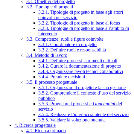
3.1. Obiettivi del progetto
3.2. Tipologie di progetti
3.2.1. Tipologie di progetto in base agli attori
coinvolti nel servizio
3.2.2. Tipologie di progetto in base al focus
3.2.3. Tipologie di progetto in base all’ambito di
intervento
3.3. Competenze, ruoli e figure coinvolte
3.3.1. Coordinatore di progetto
3.3.2. Definire ruoli e responsabilità
3.4. Metodo di lavoro
3.4.1. Definire processi, strumenti e rituali
3.4.2. Curare la documentazione di progetto
3.4.3. Organizzare tavoli tecnici collaborativi
3.4.4. Prendere decisioni
3.5. Il processo progettuale
3.5.1. Organizzare il progetto e la sua gestione
3.5.2. Comprendere il contesto d’uso del servizio
pubblico
3.5.3. Progettare i processi e i
touchpoint
del
servizio
3.5.4. Realizzare l’interfaccia utente del servizio
3.5.5. Validare la soluzione ottenuta
4. Ricerca progettuale
4.1. Ricerca primaria