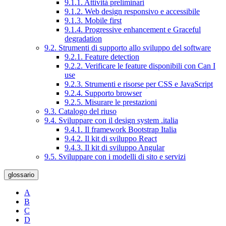
9.1.1. Attività preliminari
9.1.2. Web design responsivo e accessibile
9.1.3. Mobile first
9.1.4. Progressive enhancement e Graceful
degradation
9.2. Strumenti di supporto allo sviluppo del software
9.2.1. Feature detection
9.2.2. Verificare le feature disponibili con Can I
use
9.2.3. Strumenti e risorse per CSS e JavaScript
9.2.4. Supporto browser
9.2.5. Misurare le prestazioni
9.3. Catalogo del riuso
9.4. Sviluppare con il design system .italia
9.4.1. Il framework Bootstrap Italia
9.4.2. Il kit di sviluppo React
9.4.3. Il kit di sviluppo Angular
9.5. Sviluppare con i modelli di sito e servizi
glossario
A
B
C
D