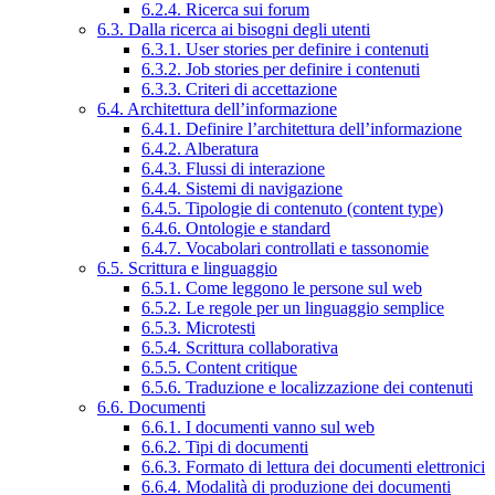
6.2.4. Ricerca sui forum
6.3. Dalla ricerca ai bisogni degli utenti
6.3.1. User stories per definire i contenuti
6.3.2. Job stories per definire i contenuti
6.3.3. Criteri di accettazione
6.4. Architettura dell’informazione
6.4.1. Definire l’architettura dell’informazione
6.4.2. Alberatura
6.4.3. Flussi di interazione
6.4.4. Sistemi di navigazione
6.4.5. Tipologie di contenuto (content type)
6.4.6. Ontologie e standard
6.4.7. Vocabolari controllati e tassonomie
6.5. Scrittura e linguaggio
6.5.1. Come leggono le persone sul web
6.5.2. Le regole per un linguaggio semplice
6.5.3. Microtesti
6.5.4. Scrittura collaborativa
6.5.5. Content critique
6.5.6. Traduzione e localizzazione dei contenuti
6.6. Documenti
6.6.1. I documenti vanno sul web
6.6.2. Tipi di documenti
6.6.3. Formato di lettura dei documenti elettronici
6.6.4. Modalità di produzione dei documenti