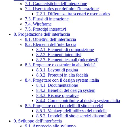
7.1. Caratteristiche dell’interazione
7.2. User stories per definire l’interazione
7.2.1. Differenza tra scenari e user stories
7.3. Flussi di interazione
7.4. Wireframe
7.5. Prototipi interattivi
8. Progettazione dell’interfaccia
8.1. Obiettivi dell’interfaccia
8.2. Elementi dell’interfaccia
8.2.1. Elementi di composizione
8.2.2. Elementi interattivi
8.2.3. Elementi testuali (microtesti)
8.3. Progettare e costruire in alta fedeltà
8.3.1. Layout di pagina
8.3.2. Prototipi in alta fedeltà
8.4. Progettare con il design system .italia
8.4.1. Documentazione
8.4.2. Benefici del design system
8.4.3. Risorse operative
8.4.4. Come contribuire al design system .italia
8.5. Progettare con i modelli di sito e servizi
8.5.1. Vantaggi dell’utilizzo dei modelli
8.5.2. I modelli di sito e servizi disponibili
9. Sviluppo dell’interfaccia
9.1. Approccio allo sviluppo