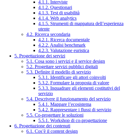
4.1.1. Interviste
4.1.2. Questionari
4.1.3. Test di usabilità
4.1.4. Web analytics
4.1.5. Strumenti di mappatura dell’esperienza
utente
4.2. Ricerca secondaria
4.2.1. Ricerca documentale
4.2.2. Analisi benchmark
4.2.3. Valutazione euristica
5. Progettazione dei servizi
5.1. Cosa sono i servizi e il service design
5.2. Progettare servizi pubblici digitali
5.3. Definire il modello di servizio
5.3.1. Identificare gli attori coinvolti
5.3.2. Formulare la proposta di valore
5.3.3. Inquadrare gli elementi costitutivi del
servizio
5.4. Descrivere il funzionamento del servizio
5.4.1. Mappare l’ecosistema
5.4.2. Rappresentare i flussi di servizio
5.5. Co-progettare le soluzioni
5.5.1. Workshop di co-progettazione
6. Progettazione dei contenuti
6.1. Cos’è il content design