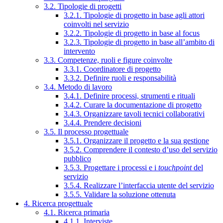
3.2. Tipologie di progetti
3.2.1. Tipologie di progetto in base agli attori
coinvolti nel servizio
3.2.2. Tipologie di progetto in base al focus
3.2.3. Tipologie di progetto in base all’ambito di
intervento
3.3. Competenze, ruoli e figure coinvolte
3.3.1. Coordinatore di progetto
3.3.2. Definire ruoli e responsabilità
3.4. Metodo di lavoro
3.4.1. Definire processi, strumenti e rituali
3.4.2. Curare la documentazione di progetto
3.4.3. Organizzare tavoli tecnici collaborativi
3.4.4. Prendere decisioni
3.5. Il processo progettuale
3.5.1. Organizzare il progetto e la sua gestione
3.5.2. Comprendere il contesto d’uso del servizio
pubblico
3.5.3. Progettare i processi e i
touchpoint
del
servizio
3.5.4. Realizzare l’interfaccia utente del servizio
3.5.5. Validare la soluzione ottenuta
4. Ricerca progettuale
4.1. Ricerca primaria
4.1.1. Interviste