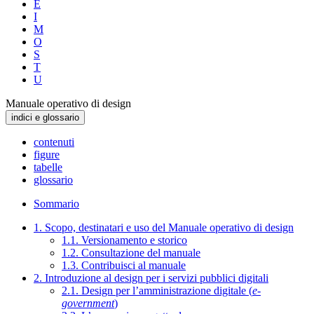
E
I
M
O
S
T
U
Manuale operativo di design
indici e glossario
contenuti
figure
tabelle
glossario
Sommario
1. Scopo, destinatari e uso del Manuale operativo di design
1.1. Versionamento e storico
1.2. Consultazione del manuale
1.3. Contribuisci al manuale
2. Introduzione al design per i servizi pubblici digitali
2.1. Design per l’amministrazione digitale (
e-
government
)