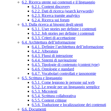
6.2. Ricerca utente sui contenuti e il linguaggio
6.2.1. Content discovery
6.2.2. Dati di ricerca (search keywords)
6.2.3. Ricerca tramite analytics
6.2.4. Ricerca sui forum
6.3. Dalla ricerca ai bisogni degli utenti
6.3.1. User stories per definire i contenuti
6.3.2. Job stories per definire i contenuti
6.3.3. Criteri di accettazione
6.4. Architettura dell’informazione
6.4.1. Definire l’architettura dell’informazione
6.4.2. Alberatura
6.4.3. Flussi di interazione
6.4.4. Sistemi di navigazione
6.4.5. Tipologie di contenuto (content type)
6.4.6. Ontologie e standard
6.4.7. Vocabolari controllati e tassonomie
6.5. Scrittura e linguaggio
6.5.1. Come leggono le persone sul web
6.5.2. Le regole per un linguaggio semplice
6.5.3. Microtesti
6.5.4. Scrittura collaborativa
6.5.5. Content critique
6.5.6. Traduzione e localizzazione dei contenuti
6.6. Documenti