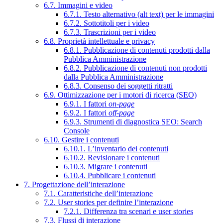
6.7. Immagini e video
6.7.1. Testo alternativo (alt text) per le immagini
6.7.2. Sottotitoli per i video
6.7.3. Trascrizioni per i video
6.8. Proprietà intellettuale e privacy
6.8.1. Pubblicazione di contenuti prodotti dalla
Pubblica Amministrazione
6.8.2. Pubblicazione di contenuti non prodotti
dalla Pubblica Amministrazione
6.8.3. Consenso dei soggetti ritratti
6.9. Ottimizzazione per i motori di ricerca (SEO)
6.9.1. I fattori
on-page
6.9.2. I fattori
off-page
6.9.3. Strumenti di diagnostica SEO: Search
Console
6.10. Gestire i contenuti
6.10.1. L’inventario dei contenuti
6.10.2. Revisionare i contenuti
6.10.3. Migrare i contenuti
6.10.4. Pubblicare i contenuti
7. Progettazione dell’interazione
7.1. Caratteristiche dell’interazione
7.2. User stories per definire l’interazione
7.2.1. Differenza tra scenari e user stories
7.3. Flussi di interazione