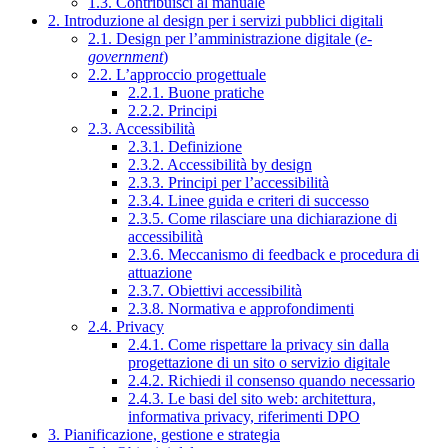
1.3. Contribuisci al manuale
2. Introduzione al design per i servizi pubblici digitali
2.1. Design per l’amministrazione digitale (
e-
government
)
2.2. L’approccio progettuale
2.2.1. Buone pratiche
2.2.2. Principi
2.3. Accessibilità
2.3.1. Definizione
2.3.2. Accessibilità by design
2.3.3. Principi per l’accessibilità
2.3.4. Linee guida e criteri di successo
2.3.5. Come rilasciare una dichiarazione di
accessibilità
2.3.6. Meccanismo di feedback e procedura di
attuazione
2.3.7. Obiettivi accessibilità
2.3.8. Normativa e approfondimenti
2.4. Privacy
2.4.1. Come rispettare la privacy sin dalla
progettazione di un sito o servizio digitale
2.4.2. Richiedi il consenso quando necessario
2.4.3. Le basi del sito web: architettura,
informativa privacy, riferimenti DPO
3. Pianificazione, gestione e strategia