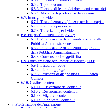
6.6.1. I documenti vanno sul web
6.6.2. Tipi di documenti
6.6.3. Formato di lettura dei documenti elettronici
6.6.4. Modalità di produzione dei documenti
6.7. Immagini e video
6.7.1. Testo alternativo (alt text) per le immagini
6.7.2. Sottotitoli per i video
6.7.3. Trascrizioni per i video
6.8. Proprietà intellettuale e privacy
6.8.1. Pubblicazione di contenuti prodotti dalla
Pubblica Amministrazione
6.8.2. Pubblicazione di contenuti non prodotti
dalla Pubblica Amministrazione
6.8.3. Consenso dei soggetti ritratti
6.9. Ottimizzazione per i motori di ricerca (SEO)
6.9.1. I fattori
on-page
6.9.2. I fattori
off-page
6.9.3. Strumenti di diagnostica SEO: Search
Console
6.10. Gestire i contenuti
6.10.1. L’inventario dei contenuti
6.10.2. Revisionare i contenuti
6.10.3. Migrare i contenuti
6.10.4. Pubblicare i contenuti
7. Progettazione dell’interazione