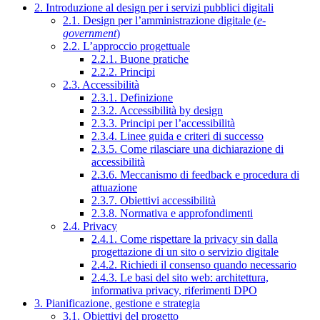
2. Introduzione al design per i servizi pubblici digitali
2.1. Design per l’amministrazione digitale (
e-
government
)
2.2. L’approccio progettuale
2.2.1. Buone pratiche
2.2.2. Principi
2.3. Accessibilità
2.3.1. Definizione
2.3.2. Accessibilità by design
2.3.3. Principi per l’accessibilità
2.3.4. Linee guida e criteri di successo
2.3.5. Come rilasciare una dichiarazione di
accessibilità
2.3.6. Meccanismo di feedback e procedura di
attuazione
2.3.7. Obiettivi accessibilità
2.3.8. Normativa e approfondimenti
2.4. Privacy
2.4.1. Come rispettare la privacy sin dalla
progettazione di un sito o servizio digitale
2.4.2. Richiedi il consenso quando necessario
2.4.3. Le basi del sito web: architettura,
informativa privacy, riferimenti DPO
3. Pianificazione, gestione e strategia
3.1. Obiettivi del progetto