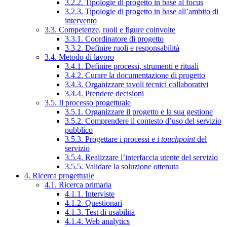
3.2.2. Tipologie di progetto in base al focus
3.2.3. Tipologie di progetto in base all’ambito di
intervento
3.3. Competenze, ruoli e figure coinvolte
3.3.1. Coordinatore di progetto
3.3.2. Definire ruoli e responsabilità
3.4. Metodo di lavoro
3.4.1. Definire processi, strumenti e rituali
3.4.2. Curare la documentazione di progetto
3.4.3. Organizzare tavoli tecnici collaborativi
3.4.4. Prendere decisioni
3.5. Il processo progettuale
3.5.1. Organizzare il progetto e la sua gestione
3.5.2. Comprendere il contesto d’uso del servizio
pubblico
3.5.3. Progettare i processi e i
touchpoint
del
servizio
3.5.4. Realizzare l’interfaccia utente del servizio
3.5.5. Validare la soluzione ottenuta
4. Ricerca progettuale
4.1. Ricerca primaria
4.1.1. Interviste
4.1.2. Questionari
4.1.3. Test di usabilità
4.1.4. Web analytics