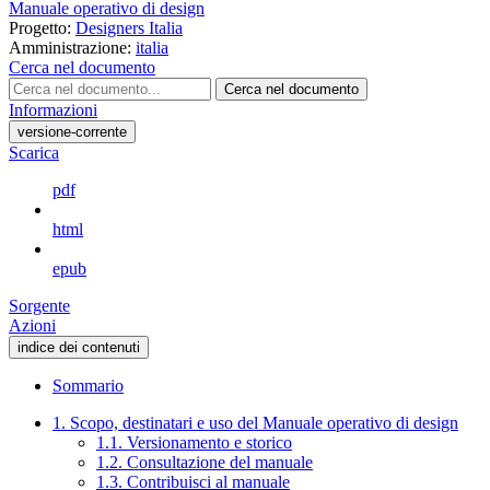
Manuale operativo di design
Progetto:
Designers Italia
Amministrazione:
italia
Cerca nel documento
Cerca nel documento
Informazioni
versione-corrente
Scarica
pdf
html
epub
Sorgente
Azioni
indice dei contenuti
Sommario
1. Scopo, destinatari e uso del Manuale operativo di design
1.1. Versionamento e storico
1.2. Consultazione del manuale
1.3. Contribuisci al manuale