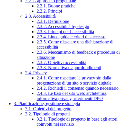
2.2. L’approccio progettuale
2.2.1. Buone pratiche
2.2.2. Principi
2.3. Accessibilità
2.3.1. Definizione
2.3.2. Accessibilità by design
2.3.3. Principi per l’accessibilità
2.3.4. Linee guida e criteri di successo
2.3.5. Come rilasciare una dichiarazione di
accessibilità
2.3.6. Meccanismo di feedback e procedura di
attuazione
2.3.7. Obiettivi accessibilità
2.3.8. Normativa e approfondimenti
2.4. Privacy
2.4.1. Come rispettare la privacy sin dalla
progettazione di un sito o servizio digitale
2.4.2. Richiedi il consenso quando necessario
2.4.3. Le basi del sito web: architettura,
informativa privacy, riferimenti DPO
3. Pianificazione, gestione e strategia
3.1. Obiettivi del progetto
3.2. Tipologie di progetti
3.2.1. Tipologie di progetto in base agli attori
coinvolti nel servizio