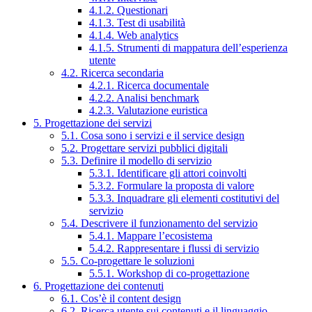
4.1.2. Questionari
4.1.3. Test di usabilità
4.1.4. Web analytics
4.1.5. Strumenti di mappatura dell’esperienza
utente
4.2. Ricerca secondaria
4.2.1. Ricerca documentale
4.2.2. Analisi benchmark
4.2.3. Valutazione euristica
5. Progettazione dei servizi
5.1. Cosa sono i servizi e il service design
5.2. Progettare servizi pubblici digitali
5.3. Definire il modello di servizio
5.3.1. Identificare gli attori coinvolti
5.3.2. Formulare la proposta di valore
5.3.3. Inquadrare gli elementi costitutivi del
servizio
5.4. Descrivere il funzionamento del servizio
5.4.1. Mappare l’ecosistema
5.4.2. Rappresentare i flussi di servizio
5.5. Co-progettare le soluzioni
5.5.1. Workshop di co-progettazione
6. Progettazione dei contenuti
6.1. Cos’è il content design
6.2. Ricerca utente sui contenuti e il linguaggio