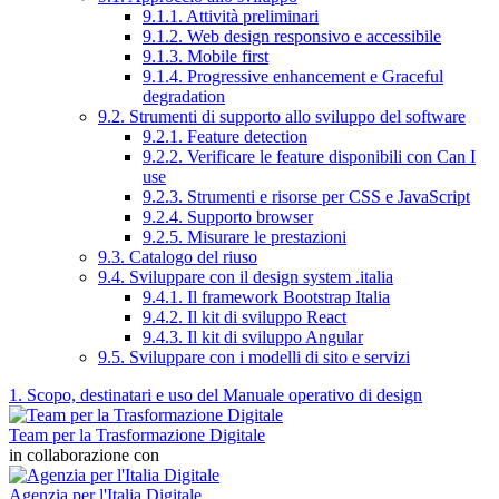
9.1.1. Attività preliminari
9.1.2. Web design responsivo e accessibile
9.1.3. Mobile first
9.1.4. Progressive enhancement e Graceful
degradation
9.2. Strumenti di supporto allo sviluppo del software
9.2.1. Feature detection
9.2.2. Verificare le feature disponibili con Can I
use
9.2.3. Strumenti e risorse per CSS e JavaScript
9.2.4. Supporto browser
9.2.5. Misurare le prestazioni
9.3. Catalogo del riuso
9.4. Sviluppare con il design system .italia
9.4.1. Il framework Bootstrap Italia
9.4.2. Il kit di sviluppo React
9.4.3. Il kit di sviluppo Angular
9.5. Sviluppare con i modelli di sito e servizi
1. Scopo, destinatari e uso del Manuale operativo di design
Team per la Trasformazione Digitale
in collaborazione con
Agenzia per l'Italia Digitale