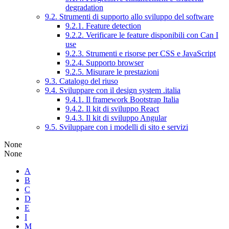
degradation
9.2. Strumenti di supporto allo sviluppo del software
9.2.1. Feature detection
9.2.2. Verificare le feature disponibili con Can I
use
9.2.3. Strumenti e risorse per CSS e JavaScript
9.2.4. Supporto browser
9.2.5. Misurare le prestazioni
9.3. Catalogo del riuso
9.4. Sviluppare con il design system .italia
9.4.1. Il framework Bootstrap Italia
9.4.2. Il kit di sviluppo React
9.4.3. Il kit di sviluppo Angular
9.5. Sviluppare con i modelli di sito e servizi
None
None
A
B
C
D
E
I
M