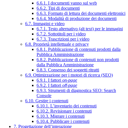
6.6.1. I documenti vanno sul web
6.6.2. Tipi di documenti
6.6.3. Formato di lettura dei documenti elettronici
6.6.4. Modalità di produzione dei documenti
6.7. Immagini e video
6.7.1. Testo alternativo (alt text) per le immagini
6.7.2. Sottotitoli per i video
6.7.3. Trascrizioni per i video
6.8. Proprietà intellettuale e privacy
6.8.1. Pubblicazione di contenuti prodotti dalla
Pubblica Amministrazione
6.8.2. Pubblicazione di contenuti non prodotti
dalla Pubblica Amministrazione
6.8.3. Consenso dei soggetti ritratti
6.9. Ottimizzazione per i motori di ricerca (SEO)
6.9.1. I fattori
on-page
6.9.2. I fattori
off-page
6.9.3. Strumenti di diagnostica SEO: Search
Console
6.10. Gestire i contenuti
6.10.1. L’inventario dei contenuti
6.10.2. Revisionare i contenuti
6.10.3. Migrare i contenuti
6.10.4. Pubblicare i contenuti
7. Progettazione dell’interazione