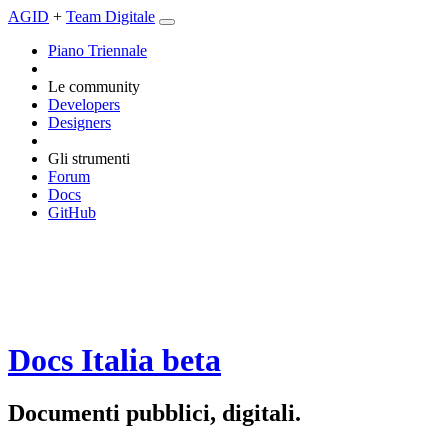
AGID
+
Team Digitale
Piano Triennale
Le community
Developers
Designers
Gli strumenti
Forum
Docs
GitHub
Docs Italia
beta
Documenti pubblici, digitali.