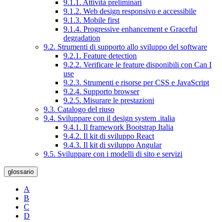
9.1.1. Attività preliminari
9.1.2. Web design responsivo e accessibile
9.1.3. Mobile first
9.1.4. Progressive enhancement e Graceful
degradation
9.2. Strumenti di supporto allo sviluppo del software
9.2.1. Feature detection
9.2.2. Verificare le feature disponibili con Can I
use
9.2.3. Strumenti e risorse per CSS e JavaScript
9.2.4. Supporto browser
9.2.5. Misurare le prestazioni
9.3. Catalogo del riuso
9.4. Sviluppare con il design system .italia
9.4.1. Il framework Bootstrap Italia
9.4.2. Il kit di sviluppo React
9.4.3. Il kit di sviluppo Angular
9.5. Sviluppare con i modelli di sito e servizi
glossario
A
B
C
D