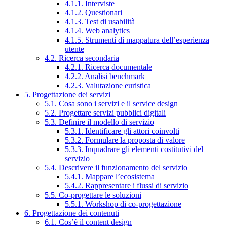
4.1.1. Interviste
4.1.2. Questionari
4.1.3. Test di usabilità
4.1.4. Web analytics
4.1.5. Strumenti di mappatura dell’esperienza
utente
4.2. Ricerca secondaria
4.2.1. Ricerca documentale
4.2.2. Analisi benchmark
4.2.3. Valutazione euristica
5. Progettazione dei servizi
5.1. Cosa sono i servizi e il service design
5.2. Progettare servizi pubblici digitali
5.3. Definire il modello di servizio
5.3.1. Identificare gli attori coinvolti
5.3.2. Formulare la proposta di valore
5.3.3. Inquadrare gli elementi costitutivi del
servizio
5.4. Descrivere il funzionamento del servizio
5.4.1. Mappare l’ecosistema
5.4.2. Rappresentare i flussi di servizio
5.5. Co-progettare le soluzioni
5.5.1. Workshop di co-progettazione
6. Progettazione dei contenuti
6.1. Cos’è il content design