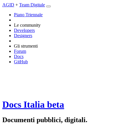
AGID
+
Team Digitale
Piano Triennale
Le community
Developers
Designers
Gli strumenti
Forum
Docs
GitHub
Docs Italia
beta
Documenti pubblici, digitali.