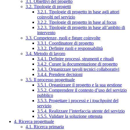
3.1. Obiettivi del progetto
3.2. Tipologie di progetti
3.2.1. Tipologie di progetto in base agli attori
coinvolti nel servizio
3.2.2. Tipologie di progetto in base al focus
3.2.3. Tipologie di progetto in base all’ambito di
intervento
3.3. Competenze, ruoli e figure coinvolte
3.3.1. Coordinatore di progetto
3.3.2. Definire ruoli e responsabilità
3.4. Metodo di lavoro
3.4.1. Definire processi, strumenti e rituali
3.4.2. Curare la documentazione di progetto
3.4.3. Organizzare tavoli tecnici collaborativi
3.4.4. Prendere decisioni
3.5. Il processo progettuale
3.5.1. Organizzare il progetto e la sua gestione
3.5.2. Comprendere il contesto d’uso del servizio
pubblico
3.5.3. Progettare i processi e i
touchpoint
del
servizio
3.5.4. Realizzare l’interfaccia utente del servizio
3.5.5. Validare la soluzione ottenuta
4. Ricerca progettuale
4.1. Ricerca primaria