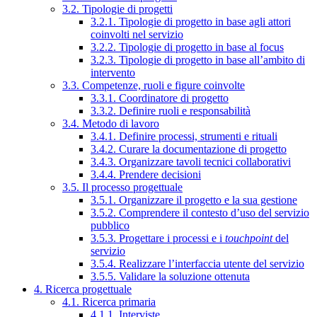
3.2. Tipologie di progetti
3.2.1. Tipologie di progetto in base agli attori
coinvolti nel servizio
3.2.2. Tipologie di progetto in base al focus
3.2.3. Tipologie di progetto in base all’ambito di
intervento
3.3. Competenze, ruoli e figure coinvolte
3.3.1. Coordinatore di progetto
3.3.2. Definire ruoli e responsabilità
3.4. Metodo di lavoro
3.4.1. Definire processi, strumenti e rituali
3.4.2. Curare la documentazione di progetto
3.4.3. Organizzare tavoli tecnici collaborativi
3.4.4. Prendere decisioni
3.5. Il processo progettuale
3.5.1. Organizzare il progetto e la sua gestione
3.5.2. Comprendere il contesto d’uso del servizio
pubblico
3.5.3. Progettare i processi e i
touchpoint
del
servizio
3.5.4. Realizzare l’interfaccia utente del servizio
3.5.5. Validare la soluzione ottenuta
4. Ricerca progettuale
4.1. Ricerca primaria
4.1.1. Interviste