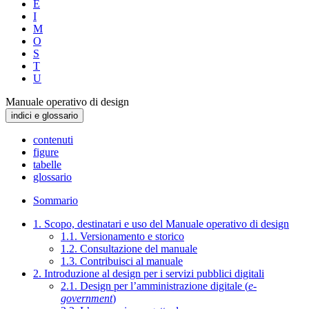
E
I
M
O
S
T
U
Manuale operativo di design
indici e glossario
contenuti
figure
tabelle
glossario
Sommario
1. Scopo, destinatari e uso del Manuale operativo di design
1.1. Versionamento e storico
1.2. Consultazione del manuale
1.3. Contribuisci al manuale
2. Introduzione al design per i servizi pubblici digitali
2.1. Design per l’amministrazione digitale (
e-
government
)