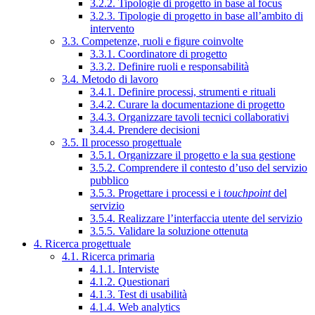
3.2.2. Tipologie di progetto in base al focus
3.2.3. Tipologie di progetto in base all’ambito di
intervento
3.3. Competenze, ruoli e figure coinvolte
3.3.1. Coordinatore di progetto
3.3.2. Definire ruoli e responsabilità
3.4. Metodo di lavoro
3.4.1. Definire processi, strumenti e rituali
3.4.2. Curare la documentazione di progetto
3.4.3. Organizzare tavoli tecnici collaborativi
3.4.4. Prendere decisioni
3.5. Il processo progettuale
3.5.1. Organizzare il progetto e la sua gestione
3.5.2. Comprendere il contesto d’uso del servizio
pubblico
3.5.3. Progettare i processi e i
touchpoint
del
servizio
3.5.4. Realizzare l’interfaccia utente del servizio
3.5.5. Validare la soluzione ottenuta
4. Ricerca progettuale
4.1. Ricerca primaria
4.1.1. Interviste
4.1.2. Questionari
4.1.3. Test di usabilità
4.1.4. Web analytics