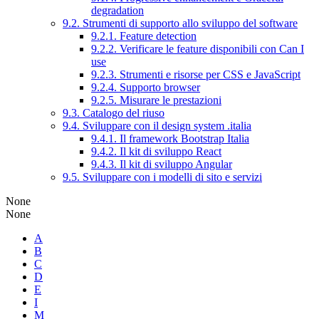
degradation
9.2. Strumenti di supporto allo sviluppo del software
9.2.1. Feature detection
9.2.2. Verificare le feature disponibili con Can I
use
9.2.3. Strumenti e risorse per CSS e JavaScript
9.2.4. Supporto browser
9.2.5. Misurare le prestazioni
9.3. Catalogo del riuso
9.4. Sviluppare con il design system .italia
9.4.1. Il framework Bootstrap Italia
9.4.2. Il kit di sviluppo React
9.4.3. Il kit di sviluppo Angular
9.5. Sviluppare con i modelli di sito e servizi
None
None
A
B
C
D
E
I
M