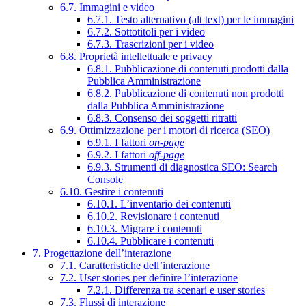
6.7. Immagini e video
6.7.1. Testo alternativo (alt text) per le immagini
6.7.2. Sottotitoli per i video
6.7.3. Trascrizioni per i video
6.8. Proprietà intellettuale e privacy
6.8.1. Pubblicazione di contenuti prodotti dalla
Pubblica Amministrazione
6.8.2. Pubblicazione di contenuti non prodotti
dalla Pubblica Amministrazione
6.8.3. Consenso dei soggetti ritratti
6.9. Ottimizzazione per i motori di ricerca (SEO)
6.9.1. I fattori
on-page
6.9.2. I fattori
off-page
6.9.3. Strumenti di diagnostica SEO: Search
Console
6.10. Gestire i contenuti
6.10.1. L’inventario dei contenuti
6.10.2. Revisionare i contenuti
6.10.3. Migrare i contenuti
6.10.4. Pubblicare i contenuti
7. Progettazione dell’interazione
7.1. Caratteristiche dell’interazione
7.2. User stories per definire l’interazione
7.2.1. Differenza tra scenari e user stories
7.3. Flussi di interazione