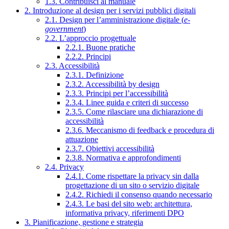
1.3. Contribuisci al manuale
2. Introduzione al design per i servizi pubblici digitali
2.1. Design per l’amministrazione digitale (
e-
government
)
2.2. L’approccio progettuale
2.2.1. Buone pratiche
2.2.2. Principi
2.3. Accessibilità
2.3.1. Definizione
2.3.2. Accessibilità by design
2.3.3. Principi per l’accessibilità
2.3.4. Linee guida e criteri di successo
2.3.5. Come rilasciare una dichiarazione di
accessibilità
2.3.6. Meccanismo di feedback e procedura di
attuazione
2.3.7. Obiettivi accessibilità
2.3.8. Normativa e approfondimenti
2.4. Privacy
2.4.1. Come rispettare la privacy sin dalla
progettazione di un sito o servizio digitale
2.4.2. Richiedi il consenso quando necessario
2.4.3. Le basi del sito web: architettura,
informativa privacy, riferimenti DPO
3. Pianificazione, gestione e strategia