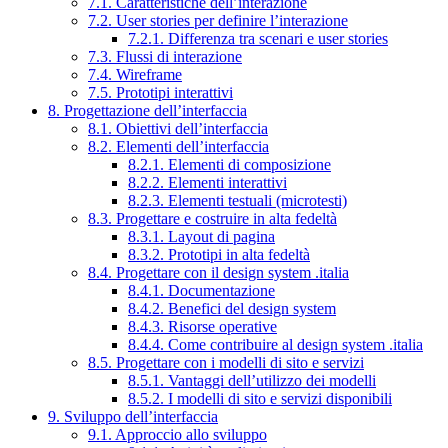
7.1. Caratteristiche dell’interazione
7.2. User stories per definire l’interazione
7.2.1. Differenza tra scenari e user stories
7.3. Flussi di interazione
7.4. Wireframe
7.5. Prototipi interattivi
8. Progettazione dell’interfaccia
8.1. Obiettivi dell’interfaccia
8.2. Elementi dell’interfaccia
8.2.1. Elementi di composizione
8.2.2. Elementi interattivi
8.2.3. Elementi testuali (microtesti)
8.3. Progettare e costruire in alta fedeltà
8.3.1. Layout di pagina
8.3.2. Prototipi in alta fedeltà
8.4. Progettare con il design system .italia
8.4.1. Documentazione
8.4.2. Benefici del design system
8.4.3. Risorse operative
8.4.4. Come contribuire al design system .italia
8.5. Progettare con i modelli di sito e servizi
8.5.1. Vantaggi dell’utilizzo dei modelli
8.5.2. I modelli di sito e servizi disponibili
9. Sviluppo dell’interfaccia
9.1. Approccio allo sviluppo