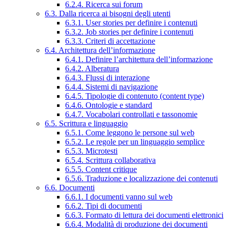
6.2.4. Ricerca sui forum
6.3. Dalla ricerca ai bisogni degli utenti
6.3.1. User stories per definire i contenuti
6.3.2. Job stories per definire i contenuti
6.3.3. Criteri di accettazione
6.4. Architettura dell’informazione
6.4.1. Definire l’architettura dell’informazione
6.4.2. Alberatura
6.4.3. Flussi di interazione
6.4.4. Sistemi di navigazione
6.4.5. Tipologie di contenuto (content type)
6.4.6. Ontologie e standard
6.4.7. Vocabolari controllati e tassonomie
6.5. Scrittura e linguaggio
6.5.1. Come leggono le persone sul web
6.5.2. Le regole per un linguaggio semplice
6.5.3. Microtesti
6.5.4. Scrittura collaborativa
6.5.5. Content critique
6.5.6. Traduzione e localizzazione dei contenuti
6.6. Documenti
6.6.1. I documenti vanno sul web
6.6.2. Tipi di documenti
6.6.3. Formato di lettura dei documenti elettronici
6.6.4. Modalità di produzione dei documenti