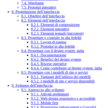
7.4. Wireframe
7.5. Prototipi interattivi
8. Progettazione dell’interfaccia
8.1. Obiettivi dell’interfaccia
8.2. Elementi dell’interfaccia
8.2.1. Elementi di composizione
8.2.2. Elementi interattivi
8.2.3. Elementi testuali (microtesti)
8.3. Progettare e costruire in alta fedeltà
8.3.1. Layout di pagina
8.3.2. Prototipi in alta fedeltà
8.4. Progettare con il design system .italia
8.4.1. Documentazione
8.4.2. Benefici del design system
8.4.3. Risorse operative
8.4.4. Come contribuire al design system .italia
8.5. Progettare con i modelli di sito e servizi
8.5.1. Vantaggi dell’utilizzo dei modelli
8.5.2. I modelli di sito e servizi disponibili
9. Sviluppo dell’interfaccia
9.1. Approccio allo sviluppo
9.1.1. Attività preliminari
9.1.2. Web design responsivo e accessibile
9.1.3. Mobile first
9.1.4. Progressive enhancement e Graceful