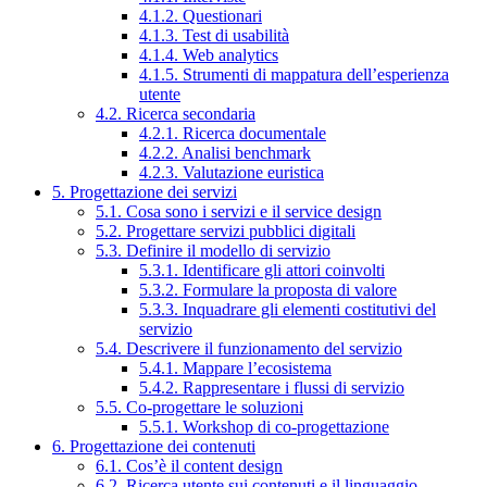
4.1.2. Questionari
4.1.3. Test di usabilità
4.1.4. Web analytics
4.1.5. Strumenti di mappatura dell’esperienza
utente
4.2. Ricerca secondaria
4.2.1. Ricerca documentale
4.2.2. Analisi benchmark
4.2.3. Valutazione euristica
5. Progettazione dei servizi
5.1. Cosa sono i servizi e il service design
5.2. Progettare servizi pubblici digitali
5.3. Definire il modello di servizio
5.3.1. Identificare gli attori coinvolti
5.3.2. Formulare la proposta di valore
5.3.3. Inquadrare gli elementi costitutivi del
servizio
5.4. Descrivere il funzionamento del servizio
5.4.1. Mappare l’ecosistema
5.4.2. Rappresentare i flussi di servizio
5.5. Co-progettare le soluzioni
5.5.1. Workshop di co-progettazione
6. Progettazione dei contenuti
6.1. Cos’è il content design
6.2. Ricerca utente sui contenuti e il linguaggio