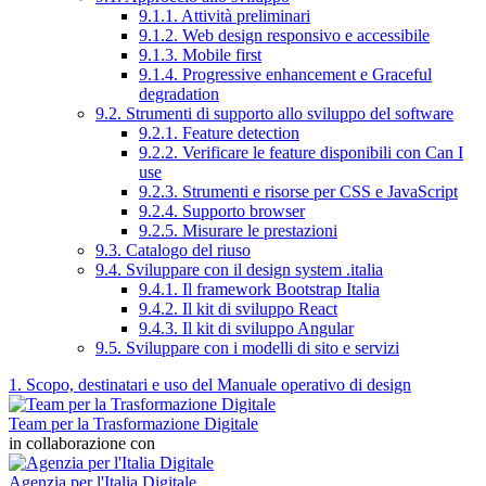
9.1.1. Attività preliminari
9.1.2. Web design responsivo e accessibile
9.1.3. Mobile first
9.1.4. Progressive enhancement e Graceful
degradation
9.2. Strumenti di supporto allo sviluppo del software
9.2.1. Feature detection
9.2.2. Verificare le feature disponibili con Can I
use
9.2.3. Strumenti e risorse per CSS e JavaScript
9.2.4. Supporto browser
9.2.5. Misurare le prestazioni
9.3. Catalogo del riuso
9.4. Sviluppare con il design system .italia
9.4.1. Il framework Bootstrap Italia
9.4.2. Il kit di sviluppo React
9.4.3. Il kit di sviluppo Angular
9.5. Sviluppare con i modelli di sito e servizi
1. Scopo, destinatari e uso del Manuale operativo di design
Team per la Trasformazione Digitale
in collaborazione con
Agenzia per l'Italia Digitale