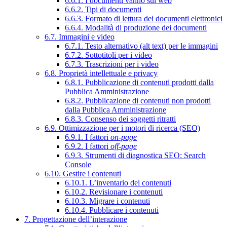
6.6.1. I documenti vanno sul web
6.6.2. Tipi di documenti
6.6.3. Formato di lettura dei documenti elettronici
6.6.4. Modalità di produzione dei documenti
6.7. Immagini e video
6.7.1. Testo alternativo (alt text) per le immagini
6.7.2. Sottotitoli per i video
6.7.3. Trascrizioni per i video
6.8. Proprietà intellettuale e privacy
6.8.1. Pubblicazione di contenuti prodotti dalla
Pubblica Amministrazione
6.8.2. Pubblicazione di contenuti non prodotti
dalla Pubblica Amministrazione
6.8.3. Consenso dei soggetti ritratti
6.9. Ottimizzazione per i motori di ricerca (SEO)
6.9.1. I fattori
on-page
6.9.2. I fattori
off-page
6.9.3. Strumenti di diagnostica SEO: Search
Console
6.10. Gestire i contenuti
6.10.1. L’inventario dei contenuti
6.10.2. Revisionare i contenuti
6.10.3. Migrare i contenuti
6.10.4. Pubblicare i contenuti
7. Progettazione dell’interazione