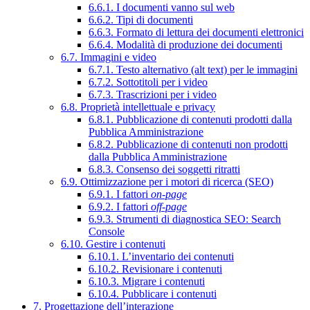
6.6.1. I documenti vanno sul web
6.6.2. Tipi di documenti
6.6.3. Formato di lettura dei documenti elettronici
6.6.4. Modalità di produzione dei documenti
6.7. Immagini e video
6.7.1. Testo alternativo (alt text) per le immagini
6.7.2. Sottotitoli per i video
6.7.3. Trascrizioni per i video
6.8. Proprietà intellettuale e privacy
6.8.1. Pubblicazione di contenuti prodotti dalla
Pubblica Amministrazione
6.8.2. Pubblicazione di contenuti non prodotti
dalla Pubblica Amministrazione
6.8.3. Consenso dei soggetti ritratti
6.9. Ottimizzazione per i motori di ricerca (SEO)
6.9.1. I fattori
on-page
6.9.2. I fattori
off-page
6.9.3. Strumenti di diagnostica SEO: Search
Console
6.10. Gestire i contenuti
6.10.1. L’inventario dei contenuti
6.10.2. Revisionare i contenuti
6.10.3. Migrare i contenuti
6.10.4. Pubblicare i contenuti
7. Progettazione dell’interazione