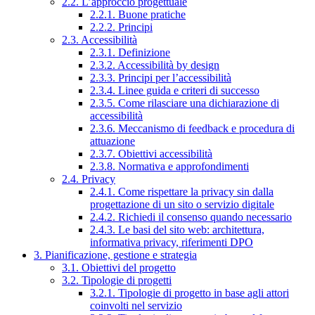
2.2. L’approccio progettuale
2.2.1. Buone pratiche
2.2.2. Principi
2.3. Accessibilità
2.3.1. Definizione
2.3.2. Accessibilità by design
2.3.3. Principi per l’accessibilità
2.3.4. Linee guida e criteri di successo
2.3.5. Come rilasciare una dichiarazione di
accessibilità
2.3.6. Meccanismo di feedback e procedura di
attuazione
2.3.7. Obiettivi accessibilità
2.3.8. Normativa e approfondimenti
2.4. Privacy
2.4.1. Come rispettare la privacy sin dalla
progettazione di un sito o servizio digitale
2.4.2. Richiedi il consenso quando necessario
2.4.3. Le basi del sito web: architettura,
informativa privacy, riferimenti DPO
3. Pianificazione, gestione e strategia
3.1. Obiettivi del progetto
3.2. Tipologie di progetti
3.2.1. Tipologie di progetto in base agli attori
coinvolti nel servizio