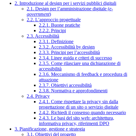
2. Introduzione al design per i servizi pubblici digitali
2.1. Design per l’amministrazione digitale (
e-
government
)
2.2. L’approccio progettuale
2.2.1. Buone pratiche
2.2.2. Principi
2.3. Accessibilità
2.3.1. Definizione
2.3.2. Accessibilità by design
2.3.3. Principi per l’accessibilità
2.3.4. Linee guida e criteri di successo
2.3.5. Come rilasciare una dichiarazione di
accessibilità
2.3.6. Meccanismo di feedback e procedura di
attuazione
2.3.7. Obiettivi accessibilità
2.3.8. Normativa e approfondimenti
2.4. Privacy
2.4.1. Come rispettare la privacy sin dalla
progettazione di un sito o servizio digitale
2.4.2. Richiedi il consenso quando necessario
2.4.3. Le basi del sito web: architettura,
informativa privacy, riferimenti DPO
3. Pianificazione, gestione e strategia
3.1. Obiettivi del progetto