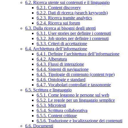
6.2. Ricerca utente sui contenuti e il linguaggio
6.2.1. Content discovery
6.2.2. Dati di ricerca (search keywords)
6.2.3. Ricerca tramite analytics
6.2.4. Ricerca sui forum
6.3. Dalla ricerca ai bisogni degli utenti
6.3.1. User stories per definire i contenuti
6.3.2. Job stories per definire i contenuti
6.3.3. Criteri di accettazione
6.4. Architettura dell’informazione
6.4.1. Definire l’architettura dell’informazione
6.4.2. Alberatura
6.4.3. Flussi di interazione
6.4.4. Sistemi di navigazione
6.4.5. Tipologie di contenuto (content type)
6.4.6. Ontologie e standard
6.4.7. Vocabolari controllati e tassonomie
6.5. Scrittura e linguaggio
6.5.1. Come leggono le persone sul web
6.5.2. Le regole per un linguaggio semplice
6.5.3. Microtesti
6.5.4. Scrittura collaborativa
6.5.5. Content critique
6.5.6. Traduzione e localizzazione dei contenuti
6.6. Documenti