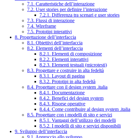
7.1. Caratteristiche dell’interazione
7.2. User stories per definire l’interazione
7.2.1. Differenza tra scenari e user stories
7.3. Flussi di interazione
7.4. Wireframe
7.5. Prototipi interattivi
8. Progettazione dell’interfaccia
8.1. Obiettivi dell’interfaccia
8.2. Elementi dell’interfaccia
8.2.1. Elementi di composizione
8.2.2. Elementi interattivi
8.2.3. Elementi testuali (microtesti)
8.3. Progettare e costruire in alta fedeltà
8.3.1. Layout di pagina
8.3.2. Prototipi in alta fedeltà
8.4. Progettare con il design system .italia
8.4.1. Documentazione
8.4.2. Benefici del design system
8.4.3. Risorse operative
8.4.4. Come contribuire al design system .italia
8.5. Progettare con i modelli di sito e servizi
8.5.1. Vantaggi dell’utilizzo dei modelli
8.5.2. I modelli di sito e servizi disponibili
9. Sviluppo dell’interfaccia
9.1. Approccio allo sviluppo