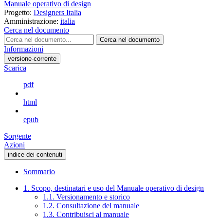
Manuale operativo di design
Progetto:
Designers Italia
Amministrazione:
italia
Cerca nel documento
Cerca nel documento
Informazioni
versione-corrente
Scarica
pdf
html
epub
Sorgente
Azioni
indice dei contenuti
Sommario
1. Scopo, destinatari e uso del Manuale operativo di design
1.1. Versionamento e storico
1.2. Consultazione del manuale
1.3. Contribuisci al manuale