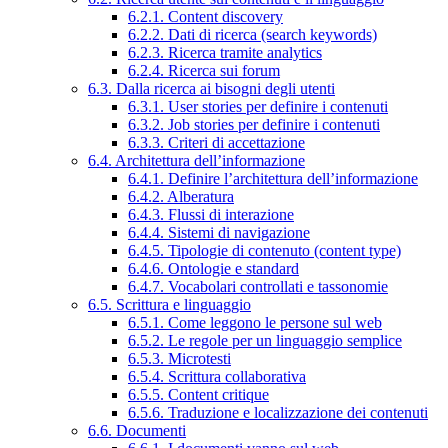
6.2.1. Content discovery
6.2.2. Dati di ricerca (search keywords)
6.2.3. Ricerca tramite analytics
6.2.4. Ricerca sui forum
6.3. Dalla ricerca ai bisogni degli utenti
6.3.1. User stories per definire i contenuti
6.3.2. Job stories per definire i contenuti
6.3.3. Criteri di accettazione
6.4. Architettura dell’informazione
6.4.1. Definire l’architettura dell’informazione
6.4.2. Alberatura
6.4.3. Flussi di interazione
6.4.4. Sistemi di navigazione
6.4.5. Tipologie di contenuto (content type)
6.4.6. Ontologie e standard
6.4.7. Vocabolari controllati e tassonomie
6.5. Scrittura e linguaggio
6.5.1. Come leggono le persone sul web
6.5.2. Le regole per un linguaggio semplice
6.5.3. Microtesti
6.5.4. Scrittura collaborativa
6.5.5. Content critique
6.5.6. Traduzione e localizzazione dei contenuti
6.6. Documenti