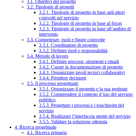
3.1. Obiettivi del progetto
3.2. Tipologie di progetti
3.2.1. Tipologie di progetto in base agli attori
coinvolti nel servizio
3.2.2. Tipologie di progetto in base al focus
3.2.3. Tipologie di progetto in base all’ambito di
intervento
3.3. Competenze, ruoli e figure coinvolte
3.3.1. Coordinatore di progetto
3.3.2. Definire ruoli e responsabilità
3.4. Metodo di lavoro
3.4.1. Definire processi, strumenti e rituali
3.4.2. Curare la documentazione di progetto
3.4.3. Organizzare tavoli tecnici collaborativi
3.4.4. Prendere decisioni
3.5. Il processo progettuale
3.5.1. Organizzare il progetto e la sua gestione
3.5.2. Comprendere il contesto d’uso del servizio
pubblico
3.5.3. Progettare i processi e i
touchpoint
del
servizio
3.5.4. Realizzare l’interfaccia utente del servizio
3.5.5. Validare la soluzione ottenuta
4. Ricerca progettuale
4.1. Ricerca primaria