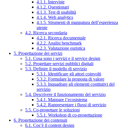
4.1.1. Interviste
4.1.2. Questionari
4.1.3. Test di usabilità
4.1.4. Web analytics
4.1.5. Strumenti di mappatura dell’esperienza
utente
4.2. Ricerca secondaria
4.2.1. Ricerca documentale
4.2.2. Analisi benchmark
4.2.3. Valutazione euristica
5. Progettazione dei servizi
5.1. Cosa sono i servizi e il service design
5.2. Progettare servizi pubblici digitali
5.3. Definire il modello di servizio
5.3.1. Identificare gli attori coinvolti
5.3.2. Formulare la proposta di valore
5.3.3. Inquadrare gli elementi costitutivi del
servizio
5.4. Descrivere il funzionamento del servizio
5.4.1. Mappare l’ecosistema
5.4.2. Rappresentare i flussi di servizio
5.5. Co-progettare le soluzioni
5.5.1. Workshop di co-progettazione
6. Progettazione dei contenuti
6.1. Cos’è il content design