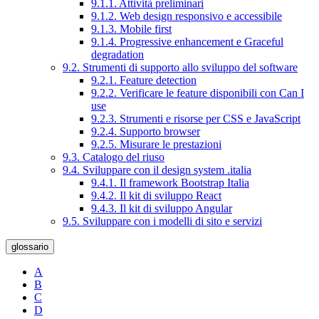
9.1.1. Attività preliminari
9.1.2. Web design responsivo e accessibile
9.1.3. Mobile first
9.1.4. Progressive enhancement e Graceful
degradation
9.2. Strumenti di supporto allo sviluppo del software
9.2.1. Feature detection
9.2.2. Verificare le feature disponibili con Can I
use
9.2.3. Strumenti e risorse per CSS e JavaScript
9.2.4. Supporto browser
9.2.5. Misurare le prestazioni
9.3. Catalogo del riuso
9.4. Sviluppare con il design system .italia
9.4.1. Il framework Bootstrap Italia
9.4.2. Il kit di sviluppo React
9.4.3. Il kit di sviluppo Angular
9.5. Sviluppare con i modelli di sito e servizi
glossario
A
B
C
D