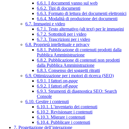
6.6.1. I documenti vanno sul web
6.6.2. Tipi di documenti
6.6.3. Formato di lettura dei documenti elettronici
6.6.4. Modalità di produzione dei documenti
6.7. Immagini e video
6.7.1. Testo alternativo (alt text) per le immagini
6.7.2. Sottotitoli per i video
6.7.3. Trascrizioni per i video
6.8. Proprietà intellettuale e privacy
6.8.1. Pubblicazione di contenuti prodotti dalla
Pubblica Amministrazione
6.8.2. Pubblicazione di contenuti non prodotti
dalla Pubblica Amministrazione
6.8.3. Consenso dei soggetti ritratti
6.9. Ottimizzazione per i motori di ricerca (SEO)
6.9.1. I fattori
on-page
6.9.2. I fattori
off-page
6.9.3. Strumenti di diagnostica SEO: Search
Console
6.10. Gestire i contenuti
6.10.1. L’inventario dei contenuti
6.10.2. Revisionare i contenuti
6.10.3. Migrare i contenuti
6.10.4. Pubblicare i contenuti
7. Progettazione dell’interazione