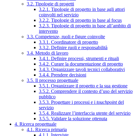
3.2. Tipologie di progetti
3.2.1. Tipologie di progetto in base agli attori
coinvolti nel servizio
3.2.2. Tipologie di progetto in base al focus
3.2.3. Tipologie di progetto in base all’ambito di
intervento
3.3. Competenze, ruoli e figure coinvolte
3.3.1. Coordinatore di progetto
3.3.2. Definire ruoli e responsabilità
3.4. Metodo di lavoro
3.4.1. Definire processi, strumenti e rituali
3.4.2. Curare la documentazione di progetto
3.4.3. Organizzare tavoli tecnici collaborativi
3.4.4. Prendere decisioni
3.5. Il processo progettuale
3.5.1. Organizzare il progetto e la sua gestione
3.5.2. Comprendere il contesto d’uso del servizio
pubblico
3.5.3. Progettare i processi e i
touchpoint
del
servizio
3.5.4. Realizzare l’interfaccia utente del servizio
3.5.5. Validare la soluzione ottenuta
4. Ricerca progettuale
4.1. Ricerca primaria
4.1.1. Interviste