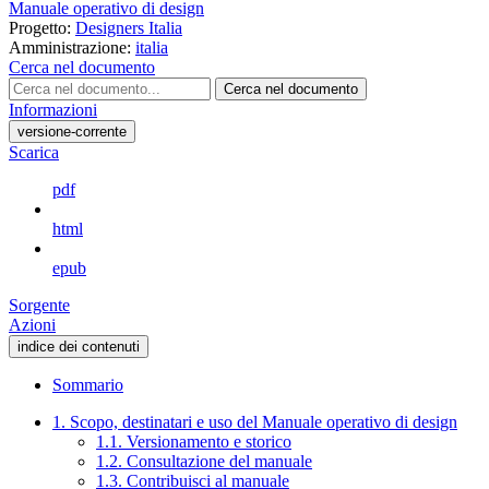
Manuale operativo di design
Progetto:
Designers Italia
Amministrazione:
italia
Cerca nel documento
Cerca nel documento
Informazioni
versione-corrente
Scarica
pdf
html
epub
Sorgente
Azioni
indice dei contenuti
Sommario
1. Scopo, destinatari e uso del Manuale operativo di design
1.1. Versionamento e storico
1.2. Consultazione del manuale
1.3. Contribuisci al manuale