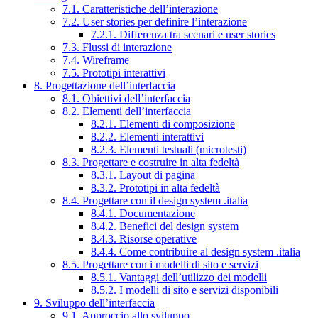
7.1. Caratteristiche dell’interazione
7.2. User stories per definire l’interazione
7.2.1. Differenza tra scenari e user stories
7.3. Flussi di interazione
7.4. Wireframe
7.5. Prototipi interattivi
8. Progettazione dell’interfaccia
8.1. Obiettivi dell’interfaccia
8.2. Elementi dell’interfaccia
8.2.1. Elementi di composizione
8.2.2. Elementi interattivi
8.2.3. Elementi testuali (microtesti)
8.3. Progettare e costruire in alta fedeltà
8.3.1. Layout di pagina
8.3.2. Prototipi in alta fedeltà
8.4. Progettare con il design system .italia
8.4.1. Documentazione
8.4.2. Benefici del design system
8.4.3. Risorse operative
8.4.4. Come contribuire al design system .italia
8.5. Progettare con i modelli di sito e servizi
8.5.1. Vantaggi dell’utilizzo dei modelli
8.5.2. I modelli di sito e servizi disponibili
9. Sviluppo dell’interfaccia
9.1. Approccio allo sviluppo