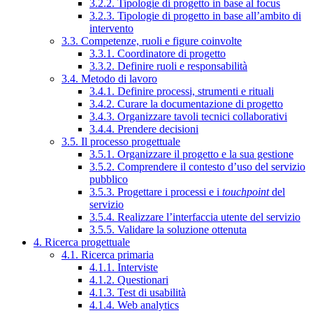
3.2.2. Tipologie di progetto in base al focus
3.2.3. Tipologie di progetto in base all’ambito di
intervento
3.3. Competenze, ruoli e figure coinvolte
3.3.1. Coordinatore di progetto
3.3.2. Definire ruoli e responsabilità
3.4. Metodo di lavoro
3.4.1. Definire processi, strumenti e rituali
3.4.2. Curare la documentazione di progetto
3.4.3. Organizzare tavoli tecnici collaborativi
3.4.4. Prendere decisioni
3.5. Il processo progettuale
3.5.1. Organizzare il progetto e la sua gestione
3.5.2. Comprendere il contesto d’uso del servizio
pubblico
3.5.3. Progettare i processi e i
touchpoint
del
servizio
3.5.4. Realizzare l’interfaccia utente del servizio
3.5.5. Validare la soluzione ottenuta
4. Ricerca progettuale
4.1. Ricerca primaria
4.1.1. Interviste
4.1.2. Questionari
4.1.3. Test di usabilità
4.1.4. Web analytics