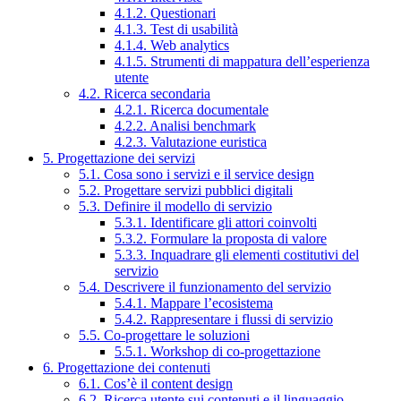
4.1.2. Questionari
4.1.3. Test di usabilità
4.1.4. Web analytics
4.1.5. Strumenti di mappatura dell’esperienza
utente
4.2. Ricerca secondaria
4.2.1. Ricerca documentale
4.2.2. Analisi benchmark
4.2.3. Valutazione euristica
5. Progettazione dei servizi
5.1. Cosa sono i servizi e il service design
5.2. Progettare servizi pubblici digitali
5.3. Definire il modello di servizio
5.3.1. Identificare gli attori coinvolti
5.3.2. Formulare la proposta di valore
5.3.3. Inquadrare gli elementi costitutivi del
servizio
5.4. Descrivere il funzionamento del servizio
5.4.1. Mappare l’ecosistema
5.4.2. Rappresentare i flussi di servizio
5.5. Co-progettare le soluzioni
5.5.1. Workshop di co-progettazione
6. Progettazione dei contenuti
6.1. Cos’è il content design
6.2. Ricerca utente sui contenuti e il linguaggio