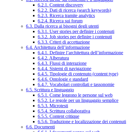
6.2.1. Content discovery
6.2.2. Dati di ricerca (search keywords)
6.2.3. Ricerca tramite analytics
6.2.4. Ricerca sui forum
6.3. Dalla ricerca ai bisogni degli utenti
6.3.1. User stories per definire i contenuti
6.3.2. Job stories per definire i contenuti
6.3.3. Criteri di accettazione
6.4. Architettura dell’informazione
6.4.1. Definire l’architettura dell’informazione
6.4.2. Alberatura
6.4.3. Flussi di interazione
6.4.4. Sistemi di navigazione
6.4.5. Tipologie di contenuto (content type)
6.4.6. Ontologie e standard
6.4.7. Vocabolari controllati e tassonomie
6.5. Scrittura e linguaggio
6.5.1. Come leggono le persone sul web
6.5.2. Le regole per un linguaggio semplice
6.5.3. Microtesti
6.5.4. Scrittura collaborativa
6.5.5. Content critique
6.5.6. Traduzione e localizzazione dei contenuti
6.6. Documenti