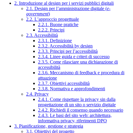
2. Introduzione al design per i servizi pubblici digitali
2.1. Design per l’amministrazione digitale (
e-
government
)
2.2. L’approccio progettuale
2.2.1. Buone pratiche
2.2.2. Principi
2.3. Accessibilità
2.3.1. Definizione
2.3.2. Accessibilità by design
2.3.3. Principi per l’accessibilità
2.3.4. Linee guida e criteri di successo
2.3.5. Come rilasciare una dichiarazione di
accessibilità
2.3.6. Meccanismo di feedback e procedura di
attuazione
2.3.7. Obiettivi accessibilità
2.3.8. Normativa e approfondimenti
2.4. Privacy
2.4.1. Come rispettare la privacy sin dalla
progettazione di un sito o servizio digitale
2.4.2. Richiedi il consenso quando necessario
2.4.3. Le basi del sito web: architettura,
informativa privacy, riferimenti DPO
3. Pianificazione, gestione e strategia
3.1. Obiettivi del progetto