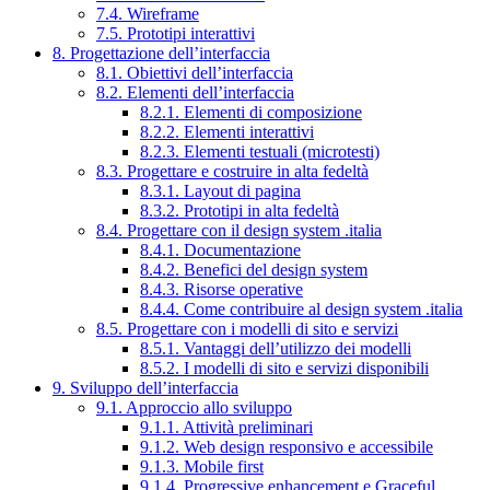
7.4. Wireframe
7.5. Prototipi interattivi
8. Progettazione dell’interfaccia
8.1. Obiettivi dell’interfaccia
8.2. Elementi dell’interfaccia
8.2.1. Elementi di composizione
8.2.2. Elementi interattivi
8.2.3. Elementi testuali (microtesti)
8.3. Progettare e costruire in alta fedeltà
8.3.1. Layout di pagina
8.3.2. Prototipi in alta fedeltà
8.4. Progettare con il design system .italia
8.4.1. Documentazione
8.4.2. Benefici del design system
8.4.3. Risorse operative
8.4.4. Come contribuire al design system .italia
8.5. Progettare con i modelli di sito e servizi
8.5.1. Vantaggi dell’utilizzo dei modelli
8.5.2. I modelli di sito e servizi disponibili
9. Sviluppo dell’interfaccia
9.1. Approccio allo sviluppo
9.1.1. Attività preliminari
9.1.2. Web design responsivo e accessibile
9.1.3. Mobile first
9.1.4. Progressive enhancement e Graceful