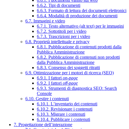
6.6.1. I documenti vanno sul web
6.6.2. Tipi di documenti
6.6.3. Formato di lettura dei documenti elettronici
6.6.4. Modalità di produzione dei documenti
6.7. Immagini e video
6.7.1. Testo alternativo (alt text) per le immagini
6.7.2. Sottotitoli per i video
6.7.3. Trascrizioni per i video
6.8. Proprietà intellettuale e privacy
6.8.1. Pubblicazione di contenuti prodotti dalla
Pubblica Amministrazione
6.8.2. Pubblicazione di contenuti non prodotti
dalla Pubblica Amministrazione
6.8.3. Consenso dei soggetti ritratti
6.9. Ottimizzazione per i motori di ricerca (SEO)
6.9.1. I fattori
on-page
6.9.2. I fattori
off-page
6.9.3. Strumenti di diagnostica SEO: Search
Console
6.10. Gestire i contenuti
6.10.1. L’inventario dei contenuti
6.10.2. Revisionare i contenuti
6.10.3. Migrare i contenuti
6.10.4. Pubblicare i contenuti
7. Progettazione dell’interazione