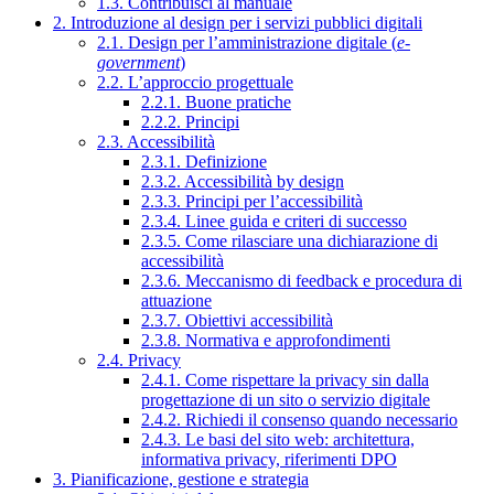
1.3. Contribuisci al manuale
2. Introduzione al design per i servizi pubblici digitali
2.1. Design per l’amministrazione digitale (
e-
government
)
2.2. L’approccio progettuale
2.2.1. Buone pratiche
2.2.2. Principi
2.3. Accessibilità
2.3.1. Definizione
2.3.2. Accessibilità by design
2.3.3. Principi per l’accessibilità
2.3.4. Linee guida e criteri di successo
2.3.5. Come rilasciare una dichiarazione di
accessibilità
2.3.6. Meccanismo di feedback e procedura di
attuazione
2.3.7. Obiettivi accessibilità
2.3.8. Normativa e approfondimenti
2.4. Privacy
2.4.1. Come rispettare la privacy sin dalla
progettazione di un sito o servizio digitale
2.4.2. Richiedi il consenso quando necessario
2.4.3. Le basi del sito web: architettura,
informativa privacy, riferimenti DPO
3. Pianificazione, gestione e strategia