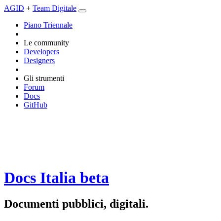
AGID
+
Team Digitale
Piano Triennale
Le community
Developers
Designers
Gli strumenti
Forum
Docs
GitHub
Docs Italia
beta
Documenti pubblici, digitali.