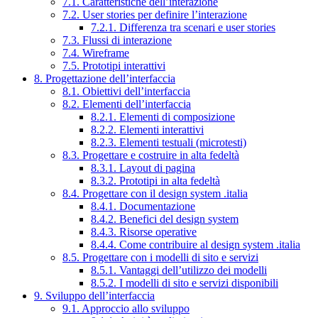
7.1. Caratteristiche dell’interazione
7.2. User stories per definire l’interazione
7.2.1. Differenza tra scenari e user stories
7.3. Flussi di interazione
7.4. Wireframe
7.5. Prototipi interattivi
8. Progettazione dell’interfaccia
8.1. Obiettivi dell’interfaccia
8.2. Elementi dell’interfaccia
8.2.1. Elementi di composizione
8.2.2. Elementi interattivi
8.2.3. Elementi testuali (microtesti)
8.3. Progettare e costruire in alta fedeltà
8.3.1. Layout di pagina
8.3.2. Prototipi in alta fedeltà
8.4. Progettare con il design system .italia
8.4.1. Documentazione
8.4.2. Benefici del design system
8.4.3. Risorse operative
8.4.4. Come contribuire al design system .italia
8.5. Progettare con i modelli di sito e servizi
8.5.1. Vantaggi dell’utilizzo dei modelli
8.5.2. I modelli di sito e servizi disponibili
9. Sviluppo dell’interfaccia
9.1. Approccio allo sviluppo