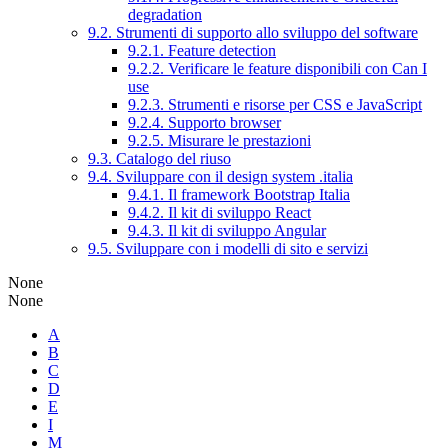
degradation
9.2. Strumenti di supporto allo sviluppo del software
9.2.1. Feature detection
9.2.2. Verificare le feature disponibili con Can I
use
9.2.3. Strumenti e risorse per CSS e JavaScript
9.2.4. Supporto browser
9.2.5. Misurare le prestazioni
9.3. Catalogo del riuso
9.4. Sviluppare con il design system .italia
9.4.1. Il framework Bootstrap Italia
9.4.2. Il kit di sviluppo React
9.4.3. Il kit di sviluppo Angular
9.5. Sviluppare con i modelli di sito e servizi
None
None
A
B
C
D
E
I
M