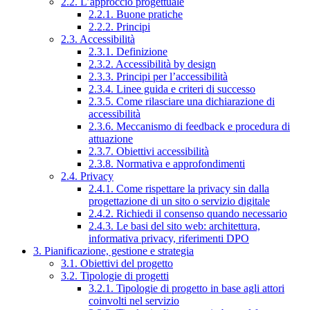
2.2. L’approccio progettuale
2.2.1. Buone pratiche
2.2.2. Principi
2.3. Accessibilità
2.3.1. Definizione
2.3.2. Accessibilità by design
2.3.3. Principi per l’accessibilità
2.3.4. Linee guida e criteri di successo
2.3.5. Come rilasciare una dichiarazione di
accessibilità
2.3.6. Meccanismo di feedback e procedura di
attuazione
2.3.7. Obiettivi accessibilità
2.3.8. Normativa e approfondimenti
2.4. Privacy
2.4.1. Come rispettare la privacy sin dalla
progettazione di un sito o servizio digitale
2.4.2. Richiedi il consenso quando necessario
2.4.3. Le basi del sito web: architettura,
informativa privacy, riferimenti DPO
3. Pianificazione, gestione e strategia
3.1. Obiettivi del progetto
3.2. Tipologie di progetti
3.2.1. Tipologie di progetto in base agli attori
coinvolti nel servizio