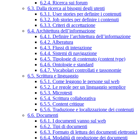
6.2.4. Ricerca sui forum
6.3. Dalla ricerca ai bisogni degli utenti
6.3.1. User stories per definire i contenuti
6.3.2. Job stories per definire i contenuti
6.3.3. Criteri di accettazione
6.4. Architettura dell’informazione
6.4.1. Definire l’architettura dell’informazione
6.4.2. Alberatura
6.4.3. Flussi di interazione
6.4.4. Sistemi di navigazione
6.4.5. Tipologie di contenuto (content type)
6.4.6. Ontologie e standard
6.4.7. Vocabolari controllati e tassonomie
6.5. Scrittura e linguaggio
6.5.1. Come leggono le persone sul web
6.5.2. Le regole per un linguaggio semplice
6.5.3. Microtesti
6.5.4. Scrittura collaborativa
6.5.5. Content critique
6.5.6. Traduzione e localizzazione dei contenuti
6.6. Documenti
6.6.1. I documenti vanno sul web
6.6.2. Tipi di documenti
6.6.3. Formato di lettura dei documenti elettronici
6.6.4. Modalità di produzione dei documenti