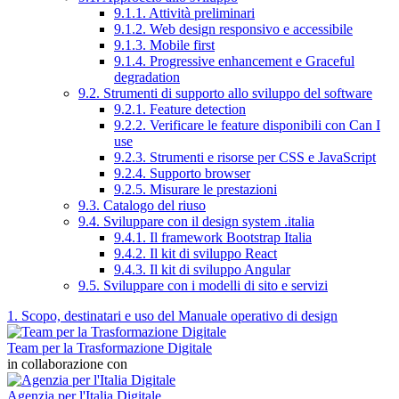
9.1.1. Attività preliminari
9.1.2. Web design responsivo e accessibile
9.1.3. Mobile first
9.1.4. Progressive enhancement e Graceful
degradation
9.2. Strumenti di supporto allo sviluppo del software
9.2.1. Feature detection
9.2.2. Verificare le feature disponibili con Can I
use
9.2.3. Strumenti e risorse per CSS e JavaScript
9.2.4. Supporto browser
9.2.5. Misurare le prestazioni
9.3. Catalogo del riuso
9.4. Sviluppare con il design system .italia
9.4.1. Il framework Bootstrap Italia
9.4.2. Il kit di sviluppo React
9.4.3. Il kit di sviluppo Angular
9.5. Sviluppare con i modelli di sito e servizi
1. Scopo, destinatari e uso del Manuale operativo di design
Team per la Trasformazione Digitale
in collaborazione con
Agenzia per l'Italia Digitale