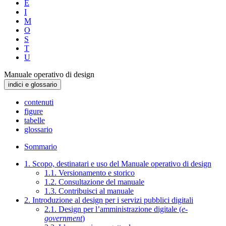
E
I
M
O
S
T
U
Manuale operativo di design
indici e glossario
contenuti
figure
tabelle
glossario
Sommario
1. Scopo, destinatari e uso del Manuale operativo di design
1.1. Versionamento e storico
1.2. Consultazione del manuale
1.3. Contribuisci al manuale
2. Introduzione al design per i servizi pubblici digitali
2.1. Design per l’amministrazione digitale (
e-
government
)