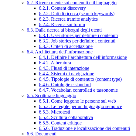
6.2. Ricerca utente sui contenuti e il linguaggio
6.2.1. Content discovery
6.2.2. Dati di ricerca (search keywords)
6.2.3. Ricerca tramite analytics
6.2.4. Ricerca sui forum
6.3. Dalla ricerca ai bisogni degli utenti
6.3.1. User stories per definire i contenuti
6.3.2. Job stories per definire i contenuti
6.3.3. Criteri di accettazione
6.4. Architettura dell’informazione
6.4.1. Definire l’architettura dell’informazione
6.4.2. Alberatura
6.4.3. Flussi di interazione
6.4.4. Sistemi di navigazione
6.4.5. Tipologie di contenuto (content type)
6.4.6. Ontologie e standard
6.4.7. Vocabolari controllati e tassonomie
6.5. Scrittura e linguaggio
6.5.1. Come leggono le persone sul web
6.5.2. Le regole per un linguaggio semplice
6.5.3. Microtesti
6.5.4. Scrittura collaborativa
6.5.5. Content critique
6.5.6. Traduzione e localizzazione dei contenuti
6.6. Documenti