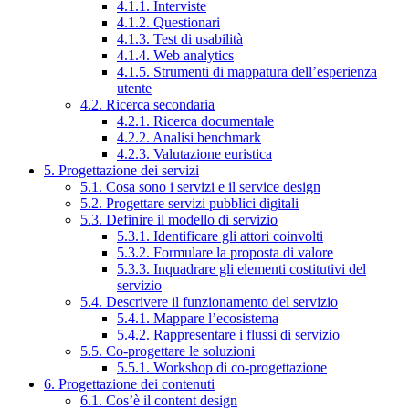
4.1.1. Interviste
4.1.2. Questionari
4.1.3. Test di usabilità
4.1.4. Web analytics
4.1.5. Strumenti di mappatura dell’esperienza
utente
4.2. Ricerca secondaria
4.2.1. Ricerca documentale
4.2.2. Analisi benchmark
4.2.3. Valutazione euristica
5. Progettazione dei servizi
5.1. Cosa sono i servizi e il service design
5.2. Progettare servizi pubblici digitali
5.3. Definire il modello di servizio
5.3.1. Identificare gli attori coinvolti
5.3.2. Formulare la proposta di valore
5.3.3. Inquadrare gli elementi costitutivi del
servizio
5.4. Descrivere il funzionamento del servizio
5.4.1. Mappare l’ecosistema
5.4.2. Rappresentare i flussi di servizio
5.5. Co-progettare le soluzioni
5.5.1. Workshop di co-progettazione
6. Progettazione dei contenuti
6.1. Cos’è il content design