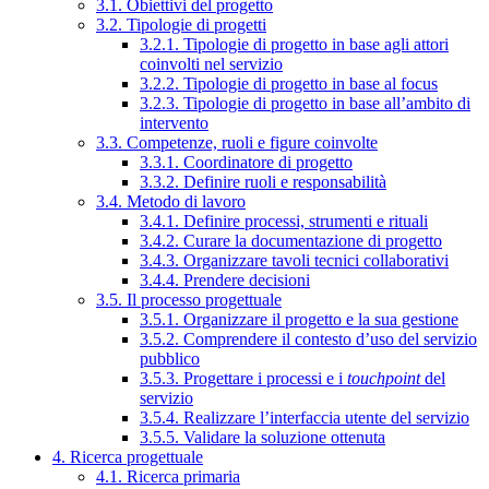
3.1. Obiettivi del progetto
3.2. Tipologie di progetti
3.2.1. Tipologie di progetto in base agli attori
coinvolti nel servizio
3.2.2. Tipologie di progetto in base al focus
3.2.3. Tipologie di progetto in base all’ambito di
intervento
3.3. Competenze, ruoli e figure coinvolte
3.3.1. Coordinatore di progetto
3.3.2. Definire ruoli e responsabilità
3.4. Metodo di lavoro
3.4.1. Definire processi, strumenti e rituali
3.4.2. Curare la documentazione di progetto
3.4.3. Organizzare tavoli tecnici collaborativi
3.4.4. Prendere decisioni
3.5. Il processo progettuale
3.5.1. Organizzare il progetto e la sua gestione
3.5.2. Comprendere il contesto d’uso del servizio
pubblico
3.5.3. Progettare i processi e i
touchpoint
del
servizio
3.5.4. Realizzare l’interfaccia utente del servizio
3.5.5. Validare la soluzione ottenuta
4. Ricerca progettuale
4.1. Ricerca primaria