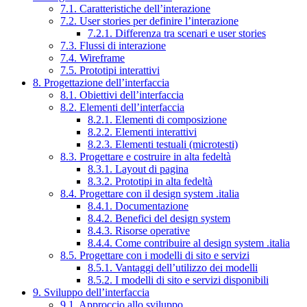
7.1. Caratteristiche dell’interazione
7.2. User stories per definire l’interazione
7.2.1. Differenza tra scenari e user stories
7.3. Flussi di interazione
7.4. Wireframe
7.5. Prototipi interattivi
8. Progettazione dell’interfaccia
8.1. Obiettivi dell’interfaccia
8.2. Elementi dell’interfaccia
8.2.1. Elementi di composizione
8.2.2. Elementi interattivi
8.2.3. Elementi testuali (microtesti)
8.3. Progettare e costruire in alta fedeltà
8.3.1. Layout di pagina
8.3.2. Prototipi in alta fedeltà
8.4. Progettare con il design system .italia
8.4.1. Documentazione
8.4.2. Benefici del design system
8.4.3. Risorse operative
8.4.4. Come contribuire al design system .italia
8.5. Progettare con i modelli di sito e servizi
8.5.1. Vantaggi dell’utilizzo dei modelli
8.5.2. I modelli di sito e servizi disponibili
9. Sviluppo dell’interfaccia
9.1. Approccio allo sviluppo