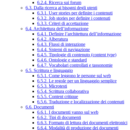
6.2.4. Ricerca sui forum
6.3. Dalla ricerca ai bisogni degli utenti
6.3.1. User stories per definire i contenuti
6.3.2. Job stories per definire i contenuti
6.3.3. Criteri di accettazione
6.4. Architettura dell’informazione
6.4.1. Definire l’architettura dell’informazione
6.4.2. Alberatura
6.4.3. Flussi di interazione
6.4.4. Sistemi di navigazione
6.4.5. Tipologie di contenuto (content type)
6.4.6. Ontologie e standard
6.4.7. Vocabolari controllati e tassonomie
6.5. Scrittura e linguaggio
6.5.1. Come leggono le persone sul web
6.5.2. Le regole per un linguaggio semplice
6.5.3. Microtesti
6.5.4. Scrittura collaborativa
6.5.5. Content critique
6.5.6. Traduzione e localizzazione dei contenuti
6.6. Documenti
6.6.1. I documenti vanno sul web
6.6.2. Tipi di documenti
6.6.3. Formato di lettura dei documenti elettronici
6.6.4. Modalità di produzione dei documenti