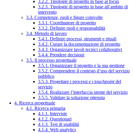
3.2.2. Tipologie di progetto in base al focus
3.2.3. Tipologie di progetto in base all’ambito di
intervento
3.3. Competenze, ruoli e figure coinvolte
3.3.1. Coordinatore di progetto
3.3.2. Definire ruoli e responsabilità
3.4. Metodo di lavoro
3.4.1. Definire processi, strumenti e rituali
3.4.2. Curare la documentazione di progetto
3.4.3. Organizzare tavoli tecnici collaborativi
3.4.4. Prendere decisioni
3.5. Il processo progettuale
3.5.1. Organizzare il progetto e la sua gestione
3.5.2. Comprendere il contesto d’uso del servizio
pubblico
3.5.3. Progettare i processi e i
touchpoint
del
servizio
3.5.4. Realizzare l’interfaccia utente del servizio
3.5.5. Validare la soluzione ottenuta
4. Ricerca progettuale
4.1. Ricerca primaria
4.1.1. Interviste
4.1.2. Questionari
4.1.3. Test di usabilità
4.1.4. Web analytics