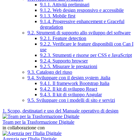
9.1.1. Attività preliminari
9.1.2. Web design responsivo e accessibile
9.1.3. Mobile first
9.1.4. Progressive enhancement e Graceful
degradation
9.2. Strumenti di supporto allo sviluppo del software
9.2.1. Feature detection
9.2.2. Verificare le feature disponibili con Can I
use
9.2.3. Strumenti e risorse per CSS e JavaScript
9.2.4. Supporto browser
9.2.5. Misurare le prestazioni
9.3. Catalogo del riuso
9.4. Sviluppare con il design system .italia
9.4.1. Il framework Bootstrap Italia
9.4.2. Il kit di sviluppo React
9.4.3. Il kit di sviluppo Angular
9.5. Sviluppare con i modelli di sito e servizi
1. Scopo, destinatari e uso del Manuale operativo di design
Team per la Trasformazione Digitale
in collaborazione con
Agenzia per l'Italia Digitale