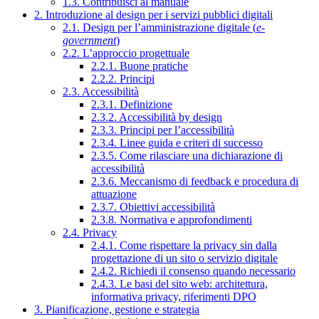
1.3. Contribuisci al manuale
2. Introduzione al design per i servizi pubblici digitali
2.1. Design per l’amministrazione digitale (
e-
government
)
2.2. L’approccio progettuale
2.2.1. Buone pratiche
2.2.2. Principi
2.3. Accessibilità
2.3.1. Definizione
2.3.2. Accessibilità by design
2.3.3. Principi per l’accessibilità
2.3.4. Linee guida e criteri di successo
2.3.5. Come rilasciare una dichiarazione di
accessibilità
2.3.6. Meccanismo di feedback e procedura di
attuazione
2.3.7. Obiettivi accessibilità
2.3.8. Normativa e approfondimenti
2.4. Privacy
2.4.1. Come rispettare la privacy sin dalla
progettazione di un sito o servizio digitale
2.4.2. Richiedi il consenso quando necessario
2.4.3. Le basi del sito web: architettura,
informativa privacy, riferimenti DPO
3. Pianificazione, gestione e strategia