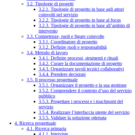
3.2. Tipologie di progetti
3.2.1. Tipologie di progetto in base agli attori
coinvolti nel servizio
3.2.2. Tipologie di progetto in base al focus
3.2.3. Tipologie di progetto in base all’ambito di
intervento
3.3. Competenze, ruoli e figure coinvolte
3.3.1. Coordinatore di progetto
3.3.2. Definire ruoli e responsabilità
3.4. Metodo di lavoro
3.4.1. Definire processi, strumenti e rituali
3.4.2. Curare la documentazione di progetto
3.4.3. Organizzare tavoli tecnici collaborativi
3.4.4. Prendere decisioni
3.5. Il processo progettuale
3.5.1. Organizzare il progetto e la sua gestione
3.5.2. Comprendere il contesto d’uso del servizio
pubblico
3.5.3. Progettare i processi e i
touchpoint
del
servizio
3.5.4. Realizzare l’interfaccia utente del servizio
3.5.5. Validare la soluzione ottenuta
4. Ricerca progettuale
4.1. Ricerca primaria
4.1.1. Interviste