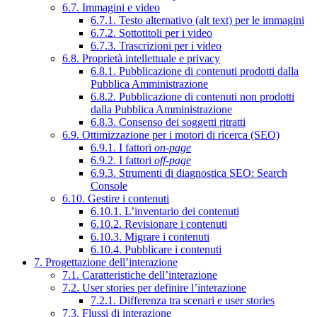
6.7. Immagini e video
6.7.1. Testo alternativo (alt text) per le immagini
6.7.2. Sottotitoli per i video
6.7.3. Trascrizioni per i video
6.8. Proprietà intellettuale e privacy
6.8.1. Pubblicazione di contenuti prodotti dalla
Pubblica Amministrazione
6.8.2. Pubblicazione di contenuti non prodotti
dalla Pubblica Amministrazione
6.8.3. Consenso dei soggetti ritratti
6.9. Ottimizzazione per i motori di ricerca (SEO)
6.9.1. I fattori
on-page
6.9.2. I fattori
off-page
6.9.3. Strumenti di diagnostica SEO: Search
Console
6.10. Gestire i contenuti
6.10.1. L’inventario dei contenuti
6.10.2. Revisionare i contenuti
6.10.3. Migrare i contenuti
6.10.4. Pubblicare i contenuti
7. Progettazione dell’interazione
7.1. Caratteristiche dell’interazione
7.2. User stories per definire l’interazione
7.2.1. Differenza tra scenari e user stories
7.3. Flussi di interazione