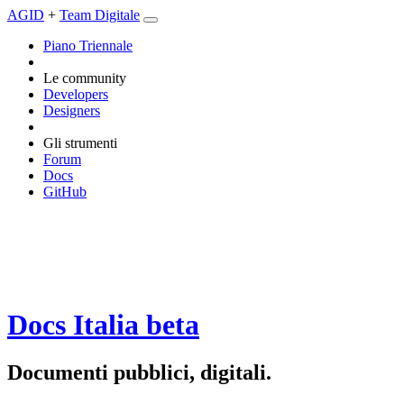
AGID
+
Team Digitale
Piano Triennale
Le community
Developers
Designers
Gli strumenti
Forum
Docs
GitHub
Docs Italia
beta
Documenti pubblici, digitali.