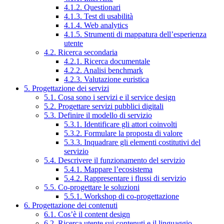
4.1.2. Questionari
4.1.3. Test di usabilità
4.1.4. Web analytics
4.1.5. Strumenti di mappatura dell’esperienza
utente
4.2. Ricerca secondaria
4.2.1. Ricerca documentale
4.2.2. Analisi benchmark
4.2.3. Valutazione euristica
5. Progettazione dei servizi
5.1. Cosa sono i servizi e il service design
5.2. Progettare servizi pubblici digitali
5.3. Definire il modello di servizio
5.3.1. Identificare gli attori coinvolti
5.3.2. Formulare la proposta di valore
5.3.3. Inquadrare gli elementi costitutivi del
servizio
5.4. Descrivere il funzionamento del servizio
5.4.1. Mappare l’ecosistema
5.4.2. Rappresentare i flussi di servizio
5.5. Co-progettare le soluzioni
5.5.1. Workshop di co-progettazione
6. Progettazione dei contenuti
6.1. Cos’è il content design
6.2. Ricerca utente sui contenuti e il linguaggio