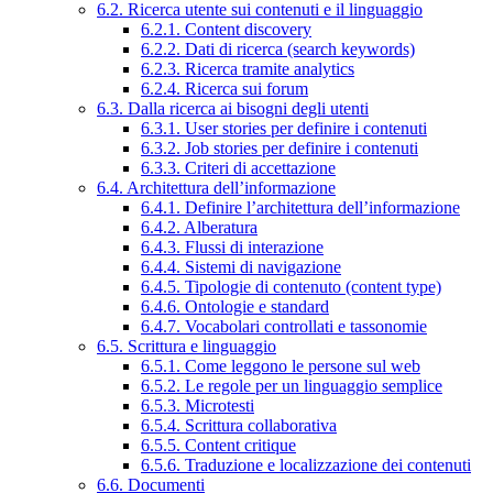
6.2. Ricerca utente sui contenuti e il linguaggio
6.2.1. Content discovery
6.2.2. Dati di ricerca (search keywords)
6.2.3. Ricerca tramite analytics
6.2.4. Ricerca sui forum
6.3. Dalla ricerca ai bisogni degli utenti
6.3.1. User stories per definire i contenuti
6.3.2. Job stories per definire i contenuti
6.3.3. Criteri di accettazione
6.4. Architettura dell’informazione
6.4.1. Definire l’architettura dell’informazione
6.4.2. Alberatura
6.4.3. Flussi di interazione
6.4.4. Sistemi di navigazione
6.4.5. Tipologie di contenuto (content type)
6.4.6. Ontologie e standard
6.4.7. Vocabolari controllati e tassonomie
6.5. Scrittura e linguaggio
6.5.1. Come leggono le persone sul web
6.5.2. Le regole per un linguaggio semplice
6.5.3. Microtesti
6.5.4. Scrittura collaborativa
6.5.5. Content critique
6.5.6. Traduzione e localizzazione dei contenuti
6.6. Documenti