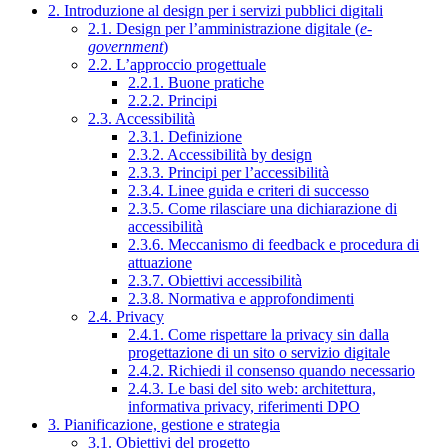
2. Introduzione al design per i servizi pubblici digitali
2.1. Design per l’amministrazione digitale (
e-
government
)
2.2. L’approccio progettuale
2.2.1. Buone pratiche
2.2.2. Principi
2.3. Accessibilità
2.3.1. Definizione
2.3.2. Accessibilità by design
2.3.3. Principi per l’accessibilità
2.3.4. Linee guida e criteri di successo
2.3.5. Come rilasciare una dichiarazione di
accessibilità
2.3.6. Meccanismo di feedback e procedura di
attuazione
2.3.7. Obiettivi accessibilità
2.3.8. Normativa e approfondimenti
2.4. Privacy
2.4.1. Come rispettare la privacy sin dalla
progettazione di un sito o servizio digitale
2.4.2. Richiedi il consenso quando necessario
2.4.3. Le basi del sito web: architettura,
informativa privacy, riferimenti DPO
3. Pianificazione, gestione e strategia
3.1. Obiettivi del progetto