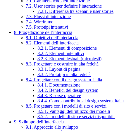
7.1. Caratteristiche dell’interazione
7.2. User stories per definire l’interazione
7.2.1. Differenza tra scenari e user stories
7.3. Flussi di interazione
7.4. Wireframe
7.5. Prototipi interattivi
8. Progettazione dell’interfaccia
8.1. Obiettivi dell’interfaccia
8.2. Elementi dell’interfaccia
8.2.1. Elementi di composizione
8.2.2. Elementi interattivi
8.2.3. Elementi testuali (microtesti)
8.3. Progettare e costruire in alta fedeltà
8.3.1. Layout di pagina
8.3.2. Prototipi in alta fedeltà
8.4. Progettare con il design system .italia
8.4.1. Documentazione
8.4.2. Benefici del design system
8.4.3. Risorse operative
8.4.4. Come contribuire al design system .italia
8.5. Progettare con i modelli di sito e servizi
8.5.1. Vantaggi dell’utilizzo dei modelli
8.5.2. I modelli di sito e servizi disponibili
9. Sviluppo dell’interfaccia
9.1. Approccio allo sviluppo