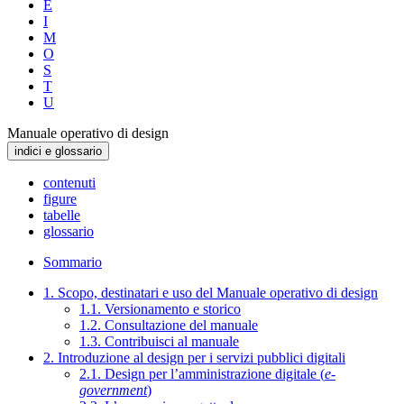
E
I
M
O
S
T
U
Manuale operativo di design
indici e glossario
contenuti
figure
tabelle
glossario
Sommario
1. Scopo, destinatari e uso del Manuale operativo di design
1.1. Versionamento e storico
1.2. Consultazione del manuale
1.3. Contribuisci al manuale
2. Introduzione al design per i servizi pubblici digitali
2.1. Design per l’amministrazione digitale (
e-
government
)