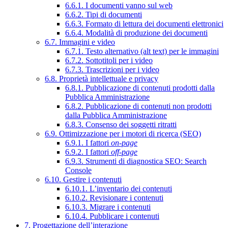
6.6.1. I documenti vanno sul web
6.6.2. Tipi di documenti
6.6.3. Formato di lettura dei documenti elettronici
6.6.4. Modalità di produzione dei documenti
6.7. Immagini e video
6.7.1. Testo alternativo (alt text) per le immagini
6.7.2. Sottotitoli per i video
6.7.3. Trascrizioni per i video
6.8. Proprietà intellettuale e privacy
6.8.1. Pubblicazione di contenuti prodotti dalla
Pubblica Amministrazione
6.8.2. Pubblicazione di contenuti non prodotti
dalla Pubblica Amministrazione
6.8.3. Consenso dei soggetti ritratti
6.9. Ottimizzazione per i motori di ricerca (SEO)
6.9.1. I fattori
on-page
6.9.2. I fattori
off-page
6.9.3. Strumenti di diagnostica SEO: Search
Console
6.10. Gestire i contenuti
6.10.1. L’inventario dei contenuti
6.10.2. Revisionare i contenuti
6.10.3. Migrare i contenuti
6.10.4. Pubblicare i contenuti
7. Progettazione dell’interazione