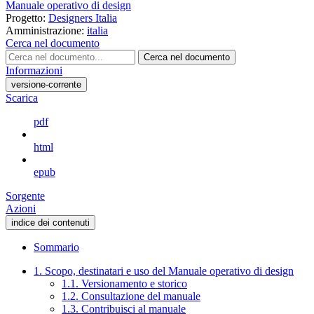
Manuale operativo di design
Progetto:
Designers Italia
Amministrazione:
italia
Cerca nel documento
Cerca nel documento
Informazioni
versione-corrente
Scarica
pdf
html
epub
Sorgente
Azioni
indice dei contenuti
Sommario
1. Scopo, destinatari e uso del Manuale operativo di design
1.1. Versionamento e storico
1.2. Consultazione del manuale
1.3. Contribuisci al manuale