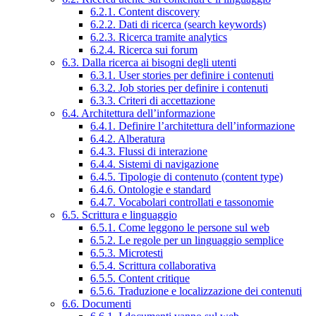
6.2.1. Content discovery
6.2.2. Dati di ricerca (search keywords)
6.2.3. Ricerca tramite analytics
6.2.4. Ricerca sui forum
6.3. Dalla ricerca ai bisogni degli utenti
6.3.1. User stories per definire i contenuti
6.3.2. Job stories per definire i contenuti
6.3.3. Criteri di accettazione
6.4. Architettura dell’informazione
6.4.1. Definire l’architettura dell’informazione
6.4.2. Alberatura
6.4.3. Flussi di interazione
6.4.4. Sistemi di navigazione
6.4.5. Tipologie di contenuto (content type)
6.4.6. Ontologie e standard
6.4.7. Vocabolari controllati e tassonomie
6.5. Scrittura e linguaggio
6.5.1. Come leggono le persone sul web
6.5.2. Le regole per un linguaggio semplice
6.5.3. Microtesti
6.5.4. Scrittura collaborativa
6.5.5. Content critique
6.5.6. Traduzione e localizzazione dei contenuti
6.6. Documenti