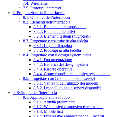
7.4. Wireframe
7.5. Prototipi interattivi
8. Progettazione dell’interfaccia
8.1. Obiettivi dell’interfaccia
8.2. Elementi dell’interfaccia
8.2.1. Elementi di composizione
8.2.2. Elementi interattivi
8.2.3. Elementi testuali (microtesti)
8.3. Progettare e costruire in alta fedeltà
8.3.1. Layout di pagina
8.3.2. Prototipi in alta fedeltà
8.4. Progettare con il design system .italia
8.4.1. Documentazione
8.4.2. Benefici del design system
8.4.3. Risorse operative
8.4.4. Come contribuire al design system .italia
8.5. Progettare con i modelli di sito e servizi
8.5.1. Vantaggi dell’utilizzo dei modelli
8.5.2. I modelli di sito e servizi disponibili
9. Sviluppo dell’interfaccia
9.1. Approccio allo sviluppo
9.1.1. Attività preliminari
9.1.2. Web design responsivo e accessibile
9.1.3. Mobile first
9.1.4. Progressive enhancement e Graceful