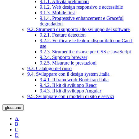
9.1.1. Attività preliminari
9.1.2. Web design responsivo e accessibile
9.1.3. Mobile first
9.1.4. Progressive enhancement e Graceful
degradation
9.2. Strumenti di supporto allo sviluppo del software
9.2.1. Feature detection
9.2.2. Verificare le feature disponibili con Can I
use
9.2.3. Strumenti e risorse per CSS e JavaScript
9.2.4. Supporto browser
9.2.5. Misurare le prestazioni
9.3. Catalogo del riuso
9.4. Sviluppare con il design system .italia
9.4.1. Il framework Bootstrap Italia
9.4.2. Il kit di sviluppo React
9.4.3. Il kit di sviluppo Angular
9.5. Sviluppare con i modelli di sito e servizi
glossario
A
B
C
D