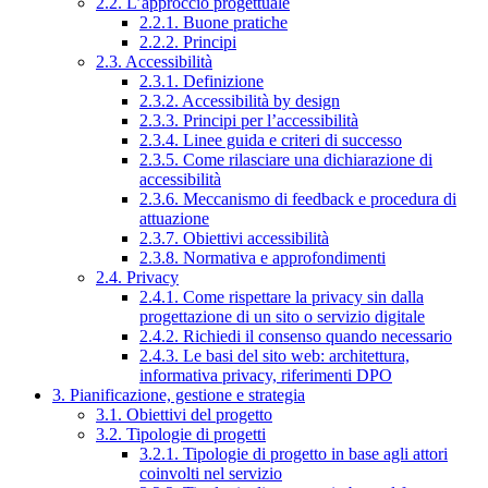
2.2. L’approccio progettuale
2.2.1. Buone pratiche
2.2.2. Principi
2.3. Accessibilità
2.3.1. Definizione
2.3.2. Accessibilità by design
2.3.3. Principi per l’accessibilità
2.3.4. Linee guida e criteri di successo
2.3.5. Come rilasciare una dichiarazione di
accessibilità
2.3.6. Meccanismo di feedback e procedura di
attuazione
2.3.7. Obiettivi accessibilità
2.3.8. Normativa e approfondimenti
2.4. Privacy
2.4.1. Come rispettare la privacy sin dalla
progettazione di un sito o servizio digitale
2.4.2. Richiedi il consenso quando necessario
2.4.3. Le basi del sito web: architettura,
informativa privacy, riferimenti DPO
3. Pianificazione, gestione e strategia
3.1. Obiettivi del progetto
3.2. Tipologie di progetti
3.2.1. Tipologie di progetto in base agli attori
coinvolti nel servizio