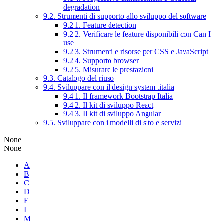
degradation
9.2. Strumenti di supporto allo sviluppo del software
9.2.1. Feature detection
9.2.2. Verificare le feature disponibili con Can I
use
9.2.3. Strumenti e risorse per CSS e JavaScript
9.2.4. Supporto browser
9.2.5. Misurare le prestazioni
9.3. Catalogo del riuso
9.4. Sviluppare con il design system .italia
9.4.1. Il framework Bootstrap Italia
9.4.2. Il kit di sviluppo React
9.4.3. Il kit di sviluppo Angular
9.5. Sviluppare con i modelli di sito e servizi
None
None
A
B
C
D
E
I
M