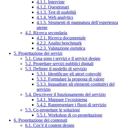
4.1.1. Interviste
4.1.2. Questionari
4.1.3. Test di usabilità
4.1.4. Web analytics
4.1.5. Strumenti di mappatura dell’esperienza
utente
4.2. Ricerca secondaria
4.2.1. Ricerca documentale
4.2.2. Analisi benchmark
4.2.3. Valutazione euristica
5. Progettazione dei servizi
5.1. Cosa sono i servizi e il service design
5.2. Progettare servizi pubblici digitali
5.3. Definire il modello di servizio
5.3.1. Identificare gli attori coinvolti
5.3.2. Formulare la proposta di valore
5.3.3. Inquadrare gli elementi costitutivi del
servizio
5.4. Descrivere il funzionamento del servizio
5.4.1. Mappare l’ecosistema
5.4.2. Rappresentare i flussi di servizio
5.5. Co-progettare le soluzioni
5.5.1. Workshop di co-progettazione
6. Progettazione dei contenuti
6.1. Cos’è il content design