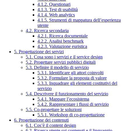
4.1.2. Questionari
4.1.3. Test di usabilità
4.1.4. Web analytics
4.1.5. Strumenti di mappatura dell’esperienza
utente
4.2. Ricerca secondaria
4.2.1. Ricerca documentale
4.2.2. Analisi benchmark
4.2.3. Valutazione euristica
5. Progettazione dei servizi
5.1. Cosa sono i servizi e il service design
5.2. Progettare servizi pubblici digitali
5.3. Definire il modello di servizio
5.3.1. Identificare gli attori coinvolti
5.3.2. Formulare la proposta di valore
5.3.3. Inquadrare gli elementi costitutivi del
servizio
5.4. Descrivere il funzionamento del servizio
5.4.1. Mappare l’ecosistema
5.4.2. Rappresentare i flussi di servizio
5.5. Co-progettare le soluzioni
5.5.1. Workshop di co-progettazione
6. Progettazione dei contenuti
6.1. Cos’è il content design
6.2. Ricerca utente sui contenuti e il linguaggio