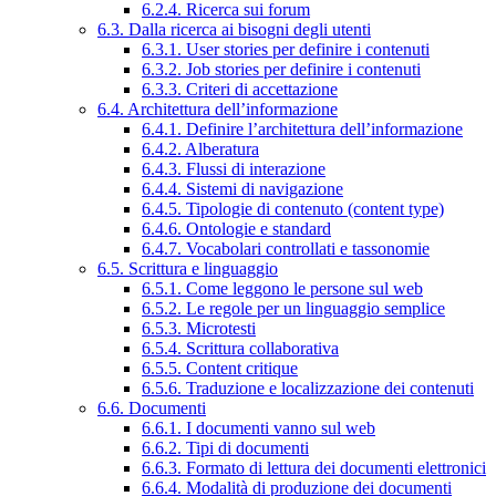
6.2.4. Ricerca sui forum
6.3. Dalla ricerca ai bisogni degli utenti
6.3.1. User stories per definire i contenuti
6.3.2. Job stories per definire i contenuti
6.3.3. Criteri di accettazione
6.4. Architettura dell’informazione
6.4.1. Definire l’architettura dell’informazione
6.4.2. Alberatura
6.4.3. Flussi di interazione
6.4.4. Sistemi di navigazione
6.4.5. Tipologie di contenuto (content type)
6.4.6. Ontologie e standard
6.4.7. Vocabolari controllati e tassonomie
6.5. Scrittura e linguaggio
6.5.1. Come leggono le persone sul web
6.5.2. Le regole per un linguaggio semplice
6.5.3. Microtesti
6.5.4. Scrittura collaborativa
6.5.5. Content critique
6.5.6. Traduzione e localizzazione dei contenuti
6.6. Documenti
6.6.1. I documenti vanno sul web
6.6.2. Tipi di documenti
6.6.3. Formato di lettura dei documenti elettronici
6.6.4. Modalità di produzione dei documenti