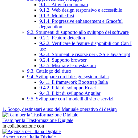
9.1.1. Attività preliminari
9.1.2. Web design responsivo e accessibile
9.1.3. Mobile first
9.1.4. Progressive enhancement e Graceful
degradation
9.2. Strumenti di supporto allo sviluppo del software
9.2.1. Feature detection
9.2.2. Verificare le feature disponibili con Can I
use
9.2.3. Strumenti e risorse per CSS e JavaScript
9.2.4. Supporto browser
9.2.5. Misurare le prestazioni
9.3. Catalogo del riuso
9.4. Sviluppare con il design system .italia
9.4.1. Il framework Bootstrap Italia
9.4.2. Il kit di sviluppo React
9.4.3. Il kit di sviluppo Angular
9.5. Sviluppare con i modelli di sito e servizi
1. Scopo, destinatari e uso del Manuale operativo di design
Team per la Trasformazione Digitale
in collaborazione con
Agenzia per l'Italia Digitale