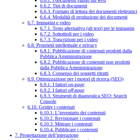
6.6.1. I documenti vanno sul web
6.6.2. Tipi di documenti
6.6.3. Formato di lettura dei documenti elettronici
6.6.4. Modalità di produzione dei documenti
6.7. Immagini e video
6.7.1. Testo alternativo (alt text) per le immagini
6.7.2. Sottotitoli per i video
6.7.3. Trascrizioni per i video
6.8. Proprietà intellettuale e privacy
6.8.1. Pubblicazione di contenuti prodotti dalla
Pubblica Amministrazione
6.8.2. Pubblicazione di contenuti non prodotti
dalla Pubblica Amministrazione
6.8.3. Consenso dei soggetti ritratti
6.9. Ottimizzazione per i motori di ricerca (SEO)
6.9.1. I fattori
on-page
6.9.2. I fattori
off-page
6.9.3. Strumenti di diagnostica SEO: Search
Console
6.10. Gestire i contenuti
6.10.1. L’inventario dei contenuti
6.10.2. Revisionare i contenuti
6.10.3. Migrare i contenuti
6.10.4. Pubblicare i contenuti
7. Progettazione dell’interazione