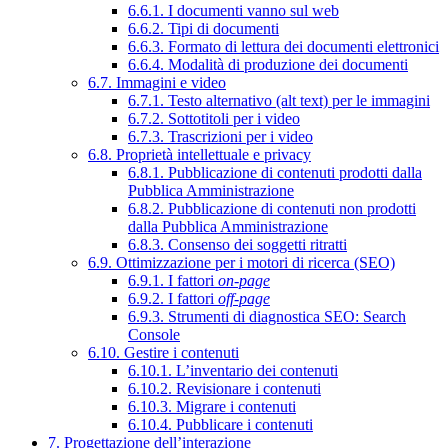
6.6.1. I documenti vanno sul web
6.6.2. Tipi di documenti
6.6.3. Formato di lettura dei documenti elettronici
6.6.4. Modalità di produzione dei documenti
6.7. Immagini e video
6.7.1. Testo alternativo (alt text) per le immagini
6.7.2. Sottotitoli per i video
6.7.3. Trascrizioni per i video
6.8. Proprietà intellettuale e privacy
6.8.1. Pubblicazione di contenuti prodotti dalla
Pubblica Amministrazione
6.8.2. Pubblicazione di contenuti non prodotti
dalla Pubblica Amministrazione
6.8.3. Consenso dei soggetti ritratti
6.9. Ottimizzazione per i motori di ricerca (SEO)
6.9.1. I fattori
on-page
6.9.2. I fattori
off-page
6.9.3. Strumenti di diagnostica SEO: Search
Console
6.10. Gestire i contenuti
6.10.1. L’inventario dei contenuti
6.10.2. Revisionare i contenuti
6.10.3. Migrare i contenuti
6.10.4. Pubblicare i contenuti
7. Progettazione dell’interazione