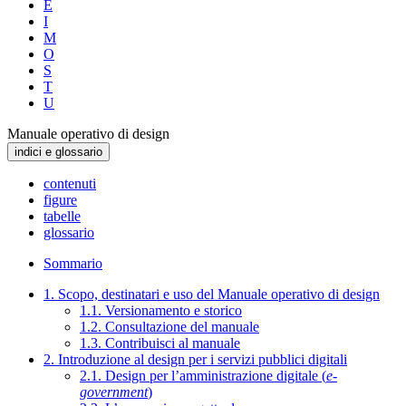
E
I
M
O
S
T
U
Manuale operativo di design
indici e glossario
contenuti
figure
tabelle
glossario
Sommario
1. Scopo, destinatari e uso del Manuale operativo di design
1.1. Versionamento e storico
1.2. Consultazione del manuale
1.3. Contribuisci al manuale
2. Introduzione al design per i servizi pubblici digitali
2.1. Design per l’amministrazione digitale (
e-
government
)