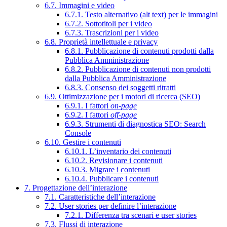
6.7. Immagini e video
6.7.1. Testo alternativo (alt text) per le immagini
6.7.2. Sottotitoli per i video
6.7.3. Trascrizioni per i video
6.8. Proprietà intellettuale e privacy
6.8.1. Pubblicazione di contenuti prodotti dalla
Pubblica Amministrazione
6.8.2. Pubblicazione di contenuti non prodotti
dalla Pubblica Amministrazione
6.8.3. Consenso dei soggetti ritratti
6.9. Ottimizzazione per i motori di ricerca (SEO)
6.9.1. I fattori
on-page
6.9.2. I fattori
off-page
6.9.3. Strumenti di diagnostica SEO: Search
Console
6.10. Gestire i contenuti
6.10.1. L’inventario dei contenuti
6.10.2. Revisionare i contenuti
6.10.3. Migrare i contenuti
6.10.4. Pubblicare i contenuti
7. Progettazione dell’interazione
7.1. Caratteristiche dell’interazione
7.2. User stories per definire l’interazione
7.2.1. Differenza tra scenari e user stories
7.3. Flussi di interazione