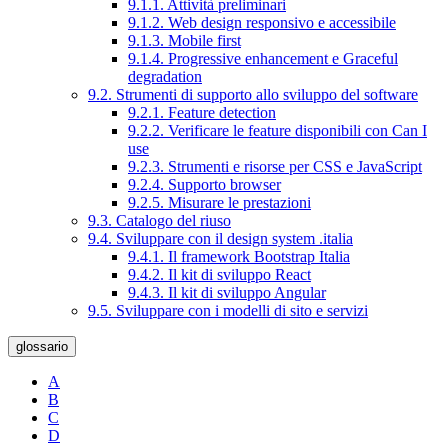
9.1.1. Attività preliminari
9.1.2. Web design responsivo e accessibile
9.1.3. Mobile first
9.1.4. Progressive enhancement e Graceful
degradation
9.2. Strumenti di supporto allo sviluppo del software
9.2.1. Feature detection
9.2.2. Verificare le feature disponibili con Can I
use
9.2.3. Strumenti e risorse per CSS e JavaScript
9.2.4. Supporto browser
9.2.5. Misurare le prestazioni
9.3. Catalogo del riuso
9.4. Sviluppare con il design system .italia
9.4.1. Il framework Bootstrap Italia
9.4.2. Il kit di sviluppo React
9.4.3. Il kit di sviluppo Angular
9.5. Sviluppare con i modelli di sito e servizi
glossario
A
B
C
D