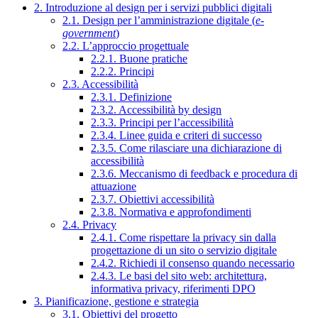
2. Introduzione al design per i servizi pubblici digitali
2.1. Design per l’amministrazione digitale (
e-
government
)
2.2. L’approccio progettuale
2.2.1. Buone pratiche
2.2.2. Principi
2.3. Accessibilità
2.3.1. Definizione
2.3.2. Accessibilità by design
2.3.3. Principi per l’accessibilità
2.3.4. Linee guida e criteri di successo
2.3.5. Come rilasciare una dichiarazione di
accessibilità
2.3.6. Meccanismo di feedback e procedura di
attuazione
2.3.7. Obiettivi accessibilità
2.3.8. Normativa e approfondimenti
2.4. Privacy
2.4.1. Come rispettare la privacy sin dalla
progettazione di un sito o servizio digitale
2.4.2. Richiedi il consenso quando necessario
2.4.3. Le basi del sito web: architettura,
informativa privacy, riferimenti DPO
3. Pianificazione, gestione e strategia
3.1. Obiettivi del progetto