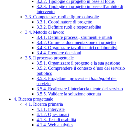
3.2.2. Tipologie di progetto in base al focus
3.2.3. Tipologie di progetto in base all’ambito di
intervento
3.3. Competenze, ruoli e figure coinvolte
3.3.1. Coordinatore di progetto
3.3.2. Definire ruoli e responsabilità
3.4. Metodo di lavoro
3.4.1. Definire processi, strumenti e rituali
3.4.2. Curare la documentazione di progetto
3.4.3. Organizzare tavoli tecnici collaborativi
3.4.4. Prendere decisioni
3.5. Il processo progettuale
3.5.1. Organizzare il progetto e la sua gestione
3.5.2. Comprendere il contesto d’uso del servizio
pubblico
3.5.3. Progettare i processi e i
touchpoint
del
servizio
3.5.4. Realizzare l’interfaccia utente del servizio
3.5.5. Validare la soluzione ottenuta
4. Ricerca progettuale
4.1. Ricerca primaria
4.1.1. Interviste
4.1.2. Questionari
4.1.3. Test di usabilità
4.1.4. Web analytics