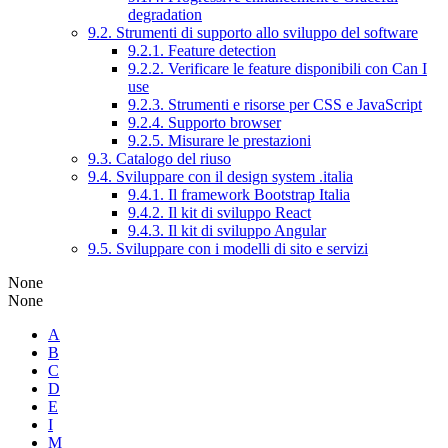
degradation
9.2. Strumenti di supporto allo sviluppo del software
9.2.1. Feature detection
9.2.2. Verificare le feature disponibili con Can I
use
9.2.3. Strumenti e risorse per CSS e JavaScript
9.2.4. Supporto browser
9.2.5. Misurare le prestazioni
9.3. Catalogo del riuso
9.4. Sviluppare con il design system .italia
9.4.1. Il framework Bootstrap Italia
9.4.2. Il kit di sviluppo React
9.4.3. Il kit di sviluppo Angular
9.5. Sviluppare con i modelli di sito e servizi
None
None
A
B
C
D
E
I
M