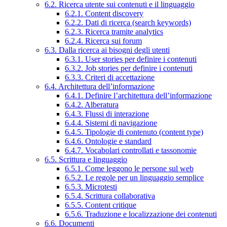
6.2. Ricerca utente sui contenuti e il linguaggio
6.2.1. Content discovery
6.2.2. Dati di ricerca (search keywords)
6.2.3. Ricerca tramite analytics
6.2.4. Ricerca sui forum
6.3. Dalla ricerca ai bisogni degli utenti
6.3.1. User stories per definire i contenuti
6.3.2. Job stories per definire i contenuti
6.3.3. Criteri di accettazione
6.4. Architettura dell’informazione
6.4.1. Definire l’architettura dell’informazione
6.4.2. Alberatura
6.4.3. Flussi di interazione
6.4.4. Sistemi di navigazione
6.4.5. Tipologie di contenuto (content type)
6.4.6. Ontologie e standard
6.4.7. Vocabolari controllati e tassonomie
6.5. Scrittura e linguaggio
6.5.1. Come leggono le persone sul web
6.5.2. Le regole per un linguaggio semplice
6.5.3. Microtesti
6.5.4. Scrittura collaborativa
6.5.5. Content critique
6.5.6. Traduzione e localizzazione dei contenuti
6.6. Documenti