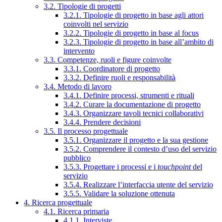
3.2. Tipologie di progetti
3.2.1. Tipologie di progetto in base agli attori
coinvolti nel servizio
3.2.2. Tipologie di progetto in base al focus
3.2.3. Tipologie di progetto in base all’ambito di
intervento
3.3. Competenze, ruoli e figure coinvolte
3.3.1. Coordinatore di progetto
3.3.2. Definire ruoli e responsabilità
3.4. Metodo di lavoro
3.4.1. Definire processi, strumenti e rituali
3.4.2. Curare la documentazione di progetto
3.4.3. Organizzare tavoli tecnici collaborativi
3.4.4. Prendere decisioni
3.5. Il processo progettuale
3.5.1. Organizzare il progetto e la sua gestione
3.5.2. Comprendere il contesto d’uso del servizio
pubblico
3.5.3. Progettare i processi e i
touchpoint
del
servizio
3.5.4. Realizzare l’interfaccia utente del servizio
3.5.5. Validare la soluzione ottenuta
4. Ricerca progettuale
4.1. Ricerca primaria
4.1.1. Interviste