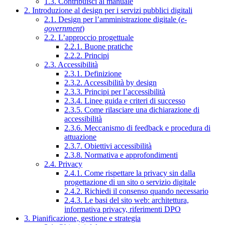
1.3. Contribuisci al manuale
2. Introduzione al design per i servizi pubblici digitali
2.1. Design per l’amministrazione digitale (
e-
government
)
2.2. L’approccio progettuale
2.2.1. Buone pratiche
2.2.2. Principi
2.3. Accessibilità
2.3.1. Definizione
2.3.2. Accessibilità by design
2.3.3. Principi per l’accessibilità
2.3.4. Linee guida e criteri di successo
2.3.5. Come rilasciare una dichiarazione di
accessibilità
2.3.6. Meccanismo di feedback e procedura di
attuazione
2.3.7. Obiettivi accessibilità
2.3.8. Normativa e approfondimenti
2.4. Privacy
2.4.1. Come rispettare la privacy sin dalla
progettazione di un sito o servizio digitale
2.4.2. Richiedi il consenso quando necessario
2.4.3. Le basi del sito web: architettura,
informativa privacy, riferimenti DPO
3. Pianificazione, gestione e strategia