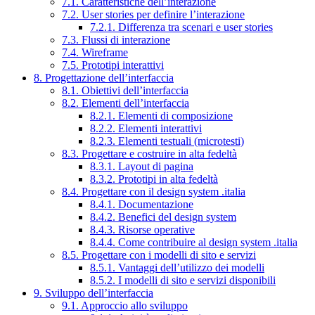
7.1. Caratteristiche dell’interazione
7.2. User stories per definire l’interazione
7.2.1. Differenza tra scenari e user stories
7.3. Flussi di interazione
7.4. Wireframe
7.5. Prototipi interattivi
8. Progettazione dell’interfaccia
8.1. Obiettivi dell’interfaccia
8.2. Elementi dell’interfaccia
8.2.1. Elementi di composizione
8.2.2. Elementi interattivi
8.2.3. Elementi testuali (microtesti)
8.3. Progettare e costruire in alta fedeltà
8.3.1. Layout di pagina
8.3.2. Prototipi in alta fedeltà
8.4. Progettare con il design system .italia
8.4.1. Documentazione
8.4.2. Benefici del design system
8.4.3. Risorse operative
8.4.4. Come contribuire al design system .italia
8.5. Progettare con i modelli di sito e servizi
8.5.1. Vantaggi dell’utilizzo dei modelli
8.5.2. I modelli di sito e servizi disponibili
9. Sviluppo dell’interfaccia
9.1. Approccio allo sviluppo