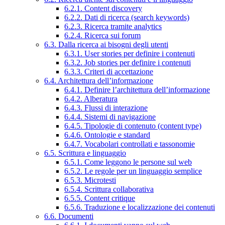
6.2.1. Content discovery
6.2.2. Dati di ricerca (search keywords)
6.2.3. Ricerca tramite analytics
6.2.4. Ricerca sui forum
6.3. Dalla ricerca ai bisogni degli utenti
6.3.1. User stories per definire i contenuti
6.3.2. Job stories per definire i contenuti
6.3.3. Criteri di accettazione
6.4. Architettura dell’informazione
6.4.1. Definire l’architettura dell’informazione
6.4.2. Alberatura
6.4.3. Flussi di interazione
6.4.4. Sistemi di navigazione
6.4.5. Tipologie di contenuto (content type)
6.4.6. Ontologie e standard
6.4.7. Vocabolari controllati e tassonomie
6.5. Scrittura e linguaggio
6.5.1. Come leggono le persone sul web
6.5.2. Le regole per un linguaggio semplice
6.5.3. Microtesti
6.5.4. Scrittura collaborativa
6.5.5. Content critique
6.5.6. Traduzione e localizzazione dei contenuti
6.6. Documenti