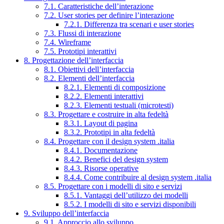
7.1. Caratteristiche dell’interazione
7.2. User stories per definire l’interazione
7.2.1. Differenza tra scenari e user stories
7.3. Flussi di interazione
7.4. Wireframe
7.5. Prototipi interattivi
8. Progettazione dell’interfaccia
8.1. Obiettivi dell’interfaccia
8.2. Elementi dell’interfaccia
8.2.1. Elementi di composizione
8.2.2. Elementi interattivi
8.2.3. Elementi testuali (microtesti)
8.3. Progettare e costruire in alta fedeltà
8.3.1. Layout di pagina
8.3.2. Prototipi in alta fedeltà
8.4. Progettare con il design system .italia
8.4.1. Documentazione
8.4.2. Benefici del design system
8.4.3. Risorse operative
8.4.4. Come contribuire al design system .italia
8.5. Progettare con i modelli di sito e servizi
8.5.1. Vantaggi dell’utilizzo dei modelli
8.5.2. I modelli di sito e servizi disponibili
9. Sviluppo dell’interfaccia
9.1. Approccio allo sviluppo