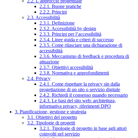
2.2. L’approccio progettuale
2.2.1. Buone pratiche
2.2.2. Principi
2.3. Accessibilità
2.3.1. Definizione
2.3.2. Accessibilità by design
2.3.3. Principi per l’accessibilità
2.3.4. Linee guida e criteri di successo
2.3.5. Come rilasciare una dichiarazione di
accessibilità
2.3.6. Meccanismo di feedback e procedura di
attuazione
2.3.7. Obiettivi accessibilità
2.3.8. Normativa e approfondimenti
2.4. Privacy
2.4.1. Come rispettare la privacy sin dalla
progettazione di un sito o servizio digitale
2.4.2. Richiedi il consenso quando necessario
2.4.3. Le basi del sito web: architettura,
informativa privacy, riferimenti DPO
3. Pianificazione, gestione e strategia
3.1. Obiettivi del progetto
3.2. Tipologie di progetti
3.2.1. Tipologie di progetto in base agli attori
coinvolti nel servizio