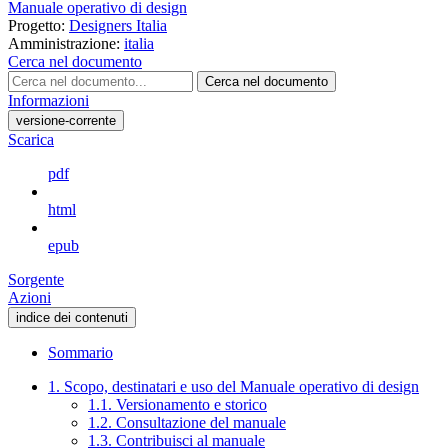
Manuale operativo di design
Progetto:
Designers Italia
Amministrazione:
italia
Cerca nel documento
Cerca nel documento
Informazioni
versione-corrente
Scarica
pdf
html
epub
Sorgente
Azioni
indice dei contenuti
Sommario
1. Scopo, destinatari e uso del Manuale operativo di design
1.1. Versionamento e storico
1.2. Consultazione del manuale
1.3. Contribuisci al manuale