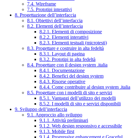
7.4. Wireframe
7.5. Prototipi interattivi
8. Progettazione dell’interfaccia
8.1. Obiettivi dell’interfaccia
8.2. Elementi dell’interfaccia
8.2.1. Elementi di composizione
8.2.2. Elementi interattivi
8.2.3. Elementi testuali (microtesti)
8.3. Progettare e costruire in alta fedeltà
8.3.1. Layout di pagina
8.3.2. Prototipi in alta fedeltà
8.4. Progettare con il design system .italia
8.4.1. Documentazione
8.4.2. Benefici del design system
8.4.3. Risorse operative
8.4.4. Come contribuire al design system .italia
8.5. Progettare con i modelli di sito e servizi
8.5.1. Vantaggi dell’utilizzo dei modelli
8.5.2. I modelli di sito e servizi disponibili
9. Sviluppo dell’interfaccia
9.1. Approccio allo sviluppo
9.1.1. Attività preliminari
9.1.2. Web design responsivo e accessibile
9.1.3. Mobile first
9.1.4. Progressive enhancement e Graceful