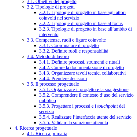
3.1. Obiettivi del progetto
3.2. Tipologie di progetti
3.2.1. Tipologie di progetto in base agli attori
coinvolti nel servizio
3.2.2. Tipologie di progetto in base al focus
3.2.3. Tipologie di progetto in base all’ambito di
intervento
3.3. Competenze, ruoli e figure coinvolte
3.3.1. Coordinatore di progetto
3.3.2. Definire ruoli e responsabilità
3.4. Metodo di lavoro
3.4.1. Definire processi, strumenti e rituali
3.4.2. Curare la documentazione di progetto
3.4.3. Organizzare tavoli tecnici collaborativi
3.4.4. Prendere decisioni
3.5. Il processo progettuale
3.5.1. Organizzare il progetto e la sua gestione
3.5.2. Comprendere il contesto d’uso del servizio
pubblico
3.5.3. Progettare i processi e i
touchpoint
del
servizio
3.5.4. Realizzare l’interfaccia utente del servizio
3.5.5. Validare la soluzione ottenuta
4. Ricerca progettuale
4.1. Ricerca primaria