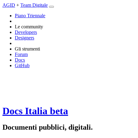
AGID
+
Team Digitale
Piano Triennale
Le community
Developers
Designers
Gli strumenti
Forum
Docs
GitHub
Docs Italia
beta
Documenti pubblici, digitali.