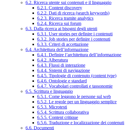
6.2. Ricerca utente sui contenuti e il linguaggio
6.2.1. Content discovery
6.2.2. Dati di ricerca (search keywords)
6.2.3. Ricerca tramite analytics
6.2.4. Ricerca sui forum
6.3. Dalla ricerca ai bisogni degli utenti
6.3.1. User stories per definire i contenuti
6.3.2. Job stories per definire i contenuti
6.3.3. Criteri di accettazione
6.4. Architettura dell’informazione
6.4.1. Definire l’architettura dell’informazione
6.4.2. Alberatura
6.4.3. Flussi di interazione
6.4.4. Sistemi di navigazione
6.4.5. Tipologie di contenuto (content type)
6.4.6. Ontologie e standard
6.4.7. Vocabolari controllati e tassonomie
6.5. Scrittura e linguaggio
6.5.1. Come leggono le persone sul web
6.5.2. Le regole per un linguaggio semplice
6.5.3. Microtesti
6.5.4. Scrittura collaborativa
6.5.5. Content critique
6.5.6. Traduzione e localizzazione dei contenuti
6.6. Documenti