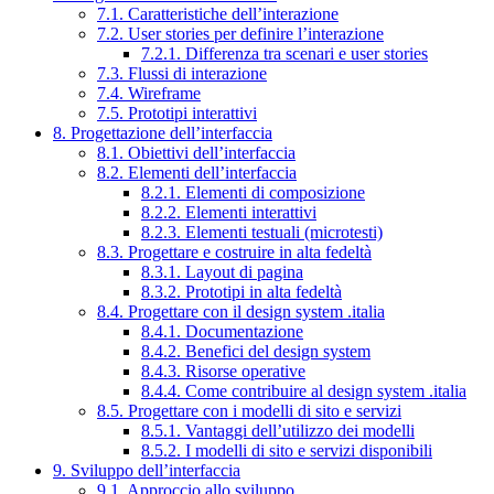
7.1. Caratteristiche dell’interazione
7.2. User stories per definire l’interazione
7.2.1. Differenza tra scenari e user stories
7.3. Flussi di interazione
7.4. Wireframe
7.5. Prototipi interattivi
8. Progettazione dell’interfaccia
8.1. Obiettivi dell’interfaccia
8.2. Elementi dell’interfaccia
8.2.1. Elementi di composizione
8.2.2. Elementi interattivi
8.2.3. Elementi testuali (microtesti)
8.3. Progettare e costruire in alta fedeltà
8.3.1. Layout di pagina
8.3.2. Prototipi in alta fedeltà
8.4. Progettare con il design system .italia
8.4.1. Documentazione
8.4.2. Benefici del design system
8.4.3. Risorse operative
8.4.4. Come contribuire al design system .italia
8.5. Progettare con i modelli di sito e servizi
8.5.1. Vantaggi dell’utilizzo dei modelli
8.5.2. I modelli di sito e servizi disponibili
9. Sviluppo dell’interfaccia
9.1. Approccio allo sviluppo