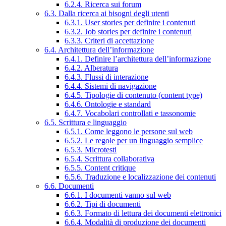
6.2.4. Ricerca sui forum
6.3. Dalla ricerca ai bisogni degli utenti
6.3.1. User stories per definire i contenuti
6.3.2. Job stories per definire i contenuti
6.3.3. Criteri di accettazione
6.4. Architettura dell’informazione
6.4.1. Definire l’architettura dell’informazione
6.4.2. Alberatura
6.4.3. Flussi di interazione
6.4.4. Sistemi di navigazione
6.4.5. Tipologie di contenuto (content type)
6.4.6. Ontologie e standard
6.4.7. Vocabolari controllati e tassonomie
6.5. Scrittura e linguaggio
6.5.1. Come leggono le persone sul web
6.5.2. Le regole per un linguaggio semplice
6.5.3. Microtesti
6.5.4. Scrittura collaborativa
6.5.5. Content critique
6.5.6. Traduzione e localizzazione dei contenuti
6.6. Documenti
6.6.1. I documenti vanno sul web
6.6.2. Tipi di documenti
6.6.3. Formato di lettura dei documenti elettronici
6.6.4. Modalità di produzione dei documenti