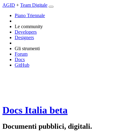
AGID
+
Team Digitale
Piano Triennale
Le community
Developers
Designers
Gli strumenti
Forum
Docs
GitHub
Docs Italia
beta
Documenti pubblici, digitali.