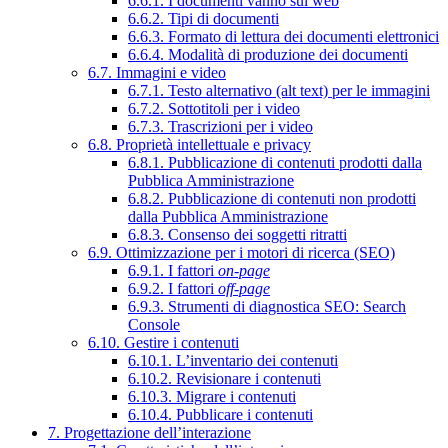
6.6.1. I documenti vanno sul web
6.6.2. Tipi di documenti
6.6.3. Formato di lettura dei documenti elettronici
6.6.4. Modalità di produzione dei documenti
6.7. Immagini e video
6.7.1. Testo alternativo (alt text) per le immagini
6.7.2. Sottotitoli per i video
6.7.3. Trascrizioni per i video
6.8. Proprietà intellettuale e privacy
6.8.1. Pubblicazione di contenuti prodotti dalla
Pubblica Amministrazione
6.8.2. Pubblicazione di contenuti non prodotti
dalla Pubblica Amministrazione
6.8.3. Consenso dei soggetti ritratti
6.9. Ottimizzazione per i motori di ricerca (SEO)
6.9.1. I fattori
on-page
6.9.2. I fattori
off-page
6.9.3. Strumenti di diagnostica SEO: Search
Console
6.10. Gestire i contenuti
6.10.1. L’inventario dei contenuti
6.10.2. Revisionare i contenuti
6.10.3. Migrare i contenuti
6.10.4. Pubblicare i contenuti
7. Progettazione dell’interazione