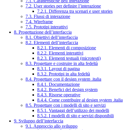
7.1. Caratteristiche dell’interazione
7.2. User stories per definire l’interazione
7.2.1. Differenza tra scenari e user stories
7.3. Flussi di interazione
7.4. Wireframe
7.5. Prototipi interattivi
8. Progettazione dell’interfaccia
8.1. Obiettivi dell’interfaccia
8.2. Elementi dell’interfaccia
8.2.1. Elementi di composizione
8.2.2. Elementi interattivi
8.2.3. Elementi testuali (microtesti)
8.3. Progettare e costruire in alta fedeltà
8.3.1. Layout di pagina
8.3.2. Prototipi in alta fedeltà
8.4. Progettare con il design system .italia
8.4.1. Documentazione
8.4.2. Benefici del design system
8.4.3. Risorse operative
8.4.4. Come contribuire al design system .italia
8.5. Progettare con i modelli di sito e servizi
8.5.1. Vantaggi dell’utilizzo dei modelli
8.5.2. I modelli di sito e servizi disponibili
9. Sviluppo dell’interfaccia
9.1. Approccio allo sviluppo