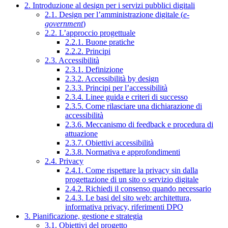
2. Introduzione al design per i servizi pubblici digitali
2.1. Design per l’amministrazione digitale (
e-
government
)
2.2. L’approccio progettuale
2.2.1. Buone pratiche
2.2.2. Principi
2.3. Accessibilità
2.3.1. Definizione
2.3.2. Accessibilità by design
2.3.3. Principi per l’accessibilità
2.3.4. Linee guida e criteri di successo
2.3.5. Come rilasciare una dichiarazione di
accessibilità
2.3.6. Meccanismo di feedback e procedura di
attuazione
2.3.7. Obiettivi accessibilità
2.3.8. Normativa e approfondimenti
2.4. Privacy
2.4.1. Come rispettare la privacy sin dalla
progettazione di un sito o servizio digitale
2.4.2. Richiedi il consenso quando necessario
2.4.3. Le basi del sito web: architettura,
informativa privacy, riferimenti DPO
3. Pianificazione, gestione e strategia
3.1. Obiettivi del progetto