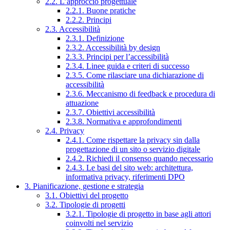
2.2. L’approccio progettuale
2.2.1. Buone pratiche
2.2.2. Principi
2.3. Accessibilità
2.3.1. Definizione
2.3.2. Accessibilità by design
2.3.3. Principi per l’accessibilità
2.3.4. Linee guida e criteri di successo
2.3.5. Come rilasciare una dichiarazione di
accessibilità
2.3.6. Meccanismo di feedback e procedura di
attuazione
2.3.7. Obiettivi accessibilità
2.3.8. Normativa e approfondimenti
2.4. Privacy
2.4.1. Come rispettare la privacy sin dalla
progettazione di un sito o servizio digitale
2.4.2. Richiedi il consenso quando necessario
2.4.3. Le basi del sito web: architettura,
informativa privacy, riferimenti DPO
3. Pianificazione, gestione e strategia
3.1. Obiettivi del progetto
3.2. Tipologie di progetti
3.2.1. Tipologie di progetto in base agli attori
coinvolti nel servizio