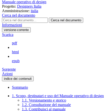
Manuale operativo di design
Progetto:
Designers Italia
Amministrazione:
italia
Cerca nel documento
Cerca nel documento
Informazioni
versione-corrente
Scarica
pdf
html
epub
Sorgente
Azioni
indice dei contenuti
Sommario
1. Scopo, destinatari e uso del Manuale operativo di design
1.1. Versionamento e storico
1.2. Consultazione del manuale
1.3. Contribuisci al manuale