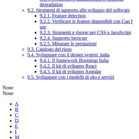
degradation
9.2. Strumenti di supporto allo sviluppo del software
9.2.1. Feature detection
9.2.2. Verificare le feature disponibili con Can I
use
9.2.3. Strumenti e risorse per CSS e JavaScript
9.2.4. Supporto browser
9.2.5. Misurare le prestazioni
9.3. Catalogo del riuso
9.4. Sviluppare con il design system .italia
9.4.1. Il framework Bootstrap Italia
9.4.2. Il kit di sviluppo React
9.4.3. Il kit di sviluppo Angular
9.5. Sviluppare con i modelli di sito e servizi
None
None
A
B
C
D
E
I
M