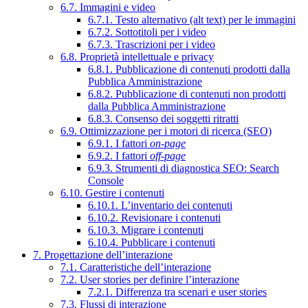
6.7. Immagini e video
6.7.1. Testo alternativo (alt text) per le immagini
6.7.2. Sottotitoli per i video
6.7.3. Trascrizioni per i video
6.8. Proprietà intellettuale e privacy
6.8.1. Pubblicazione di contenuti prodotti dalla
Pubblica Amministrazione
6.8.2. Pubblicazione di contenuti non prodotti
dalla Pubblica Amministrazione
6.8.3. Consenso dei soggetti ritratti
6.9. Ottimizzazione per i motori di ricerca (SEO)
6.9.1. I fattori
on-page
6.9.2. I fattori
off-page
6.9.3. Strumenti di diagnostica SEO: Search
Console
6.10. Gestire i contenuti
6.10.1. L’inventario dei contenuti
6.10.2. Revisionare i contenuti
6.10.3. Migrare i contenuti
6.10.4. Pubblicare i contenuti
7. Progettazione dell’interazione
7.1. Caratteristiche dell’interazione
7.2. User stories per definire l’interazione
7.2.1. Differenza tra scenari e user stories
7.3. Flussi di interazione