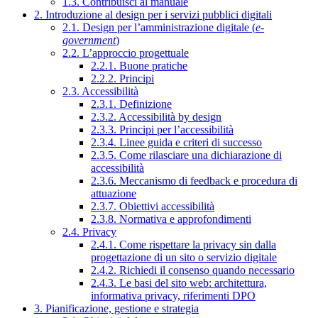
1.3. Contribuisci al manuale
2. Introduzione al design per i servizi pubblici digitali
2.1. Design per l’amministrazione digitale (
e-
government
)
2.2. L’approccio progettuale
2.2.1. Buone pratiche
2.2.2. Principi
2.3. Accessibilità
2.3.1. Definizione
2.3.2. Accessibilità by design
2.3.3. Principi per l’accessibilità
2.3.4. Linee guida e criteri di successo
2.3.5. Come rilasciare una dichiarazione di
accessibilità
2.3.6. Meccanismo di feedback e procedura di
attuazione
2.3.7. Obiettivi accessibilità
2.3.8. Normativa e approfondimenti
2.4. Privacy
2.4.1. Come rispettare la privacy sin dalla
progettazione di un sito o servizio digitale
2.4.2. Richiedi il consenso quando necessario
2.4.3. Le basi del sito web: architettura,
informativa privacy, riferimenti DPO
3. Pianificazione, gestione e strategia