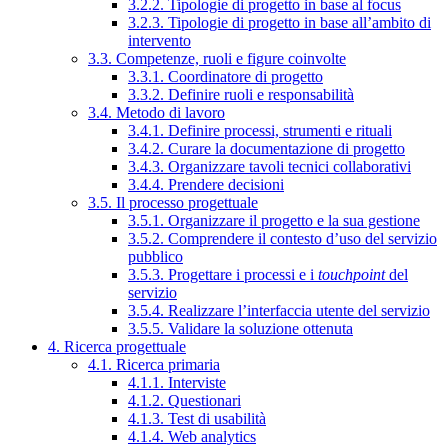
3.2.2. Tipologie di progetto in base al focus
3.2.3. Tipologie di progetto in base all’ambito di
intervento
3.3. Competenze, ruoli e figure coinvolte
3.3.1. Coordinatore di progetto
3.3.2. Definire ruoli e responsabilità
3.4. Metodo di lavoro
3.4.1. Definire processi, strumenti e rituali
3.4.2. Curare la documentazione di progetto
3.4.3. Organizzare tavoli tecnici collaborativi
3.4.4. Prendere decisioni
3.5. Il processo progettuale
3.5.1. Organizzare il progetto e la sua gestione
3.5.2. Comprendere il contesto d’uso del servizio
pubblico
3.5.3. Progettare i processi e i
touchpoint
del
servizio
3.5.4. Realizzare l’interfaccia utente del servizio
3.5.5. Validare la soluzione ottenuta
4. Ricerca progettuale
4.1. Ricerca primaria
4.1.1. Interviste
4.1.2. Questionari
4.1.3. Test di usabilità
4.1.4. Web analytics