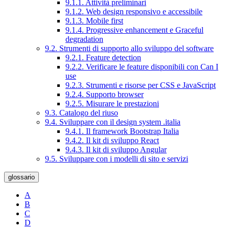
9.1.1. Attività preliminari
9.1.2. Web design responsivo e accessibile
9.1.3. Mobile first
9.1.4. Progressive enhancement e Graceful
degradation
9.2. Strumenti di supporto allo sviluppo del software
9.2.1. Feature detection
9.2.2. Verificare le feature disponibili con Can I
use
9.2.3. Strumenti e risorse per CSS e JavaScript
9.2.4. Supporto browser
9.2.5. Misurare le prestazioni
9.3. Catalogo del riuso
9.4. Sviluppare con il design system .italia
9.4.1. Il framework Bootstrap Italia
9.4.2. Il kit di sviluppo React
9.4.3. Il kit di sviluppo Angular
9.5. Sviluppare con i modelli di sito e servizi
glossario
A
B
C
D