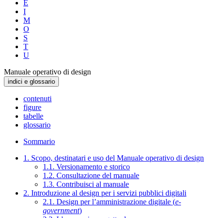
E
I
M
O
S
T
U
Manuale operativo di design
indici e glossario
contenuti
figure
tabelle
glossario
Sommario
1. Scopo, destinatari e uso del Manuale operativo di design
1.1. Versionamento e storico
1.2. Consultazione del manuale
1.3. Contribuisci al manuale
2. Introduzione al design per i servizi pubblici digitali
2.1. Design per l’amministrazione digitale (
e-
government
)