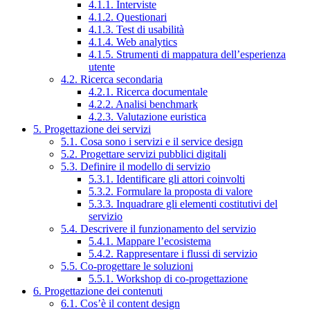
4.1.1. Interviste
4.1.2. Questionari
4.1.3. Test di usabilità
4.1.4. Web analytics
4.1.5. Strumenti di mappatura dell’esperienza
utente
4.2. Ricerca secondaria
4.2.1. Ricerca documentale
4.2.2. Analisi benchmark
4.2.3. Valutazione euristica
5. Progettazione dei servizi
5.1. Cosa sono i servizi e il service design
5.2. Progettare servizi pubblici digitali
5.3. Definire il modello di servizio
5.3.1. Identificare gli attori coinvolti
5.3.2. Formulare la proposta di valore
5.3.3. Inquadrare gli elementi costitutivi del
servizio
5.4. Descrivere il funzionamento del servizio
5.4.1. Mappare l’ecosistema
5.4.2. Rappresentare i flussi di servizio
5.5. Co-progettare le soluzioni
5.5.1. Workshop di co-progettazione
6. Progettazione dei contenuti
6.1. Cos’è il content design