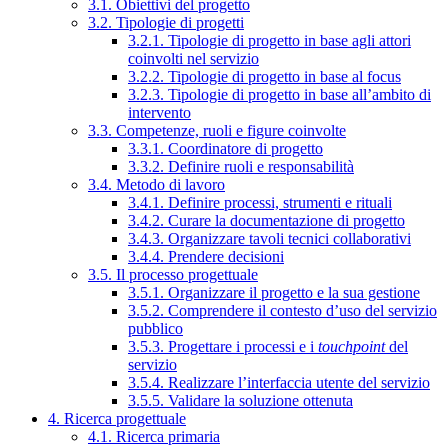
3.1. Obiettivi del progetto
3.2. Tipologie di progetti
3.2.1. Tipologie di progetto in base agli attori
coinvolti nel servizio
3.2.2. Tipologie di progetto in base al focus
3.2.3. Tipologie di progetto in base all’ambito di
intervento
3.3. Competenze, ruoli e figure coinvolte
3.3.1. Coordinatore di progetto
3.3.2. Definire ruoli e responsabilità
3.4. Metodo di lavoro
3.4.1. Definire processi, strumenti e rituali
3.4.2. Curare la documentazione di progetto
3.4.3. Organizzare tavoli tecnici collaborativi
3.4.4. Prendere decisioni
3.5. Il processo progettuale
3.5.1. Organizzare il progetto e la sua gestione
3.5.2. Comprendere il contesto d’uso del servizio
pubblico
3.5.3. Progettare i processi e i
touchpoint
del
servizio
3.5.4. Realizzare l’interfaccia utente del servizio
3.5.5. Validare la soluzione ottenuta
4. Ricerca progettuale
4.1. Ricerca primaria