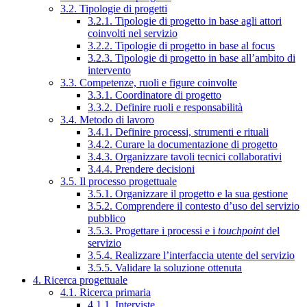
3.2. Tipologie di progetti
3.2.1. Tipologie di progetto in base agli attori
coinvolti nel servizio
3.2.2. Tipologie di progetto in base al focus
3.2.3. Tipologie di progetto in base all’ambito di
intervento
3.3. Competenze, ruoli e figure coinvolte
3.3.1. Coordinatore di progetto
3.3.2. Definire ruoli e responsabilità
3.4. Metodo di lavoro
3.4.1. Definire processi, strumenti e rituali
3.4.2. Curare la documentazione di progetto
3.4.3. Organizzare tavoli tecnici collaborativi
3.4.4. Prendere decisioni
3.5. Il processo progettuale
3.5.1. Organizzare il progetto e la sua gestione
3.5.2. Comprendere il contesto d’uso del servizio
pubblico
3.5.3. Progettare i processi e i
touchpoint
del
servizio
3.5.4. Realizzare l’interfaccia utente del servizio
3.5.5. Validare la soluzione ottenuta
4. Ricerca progettuale
4.1. Ricerca primaria
4.1.1. Interviste