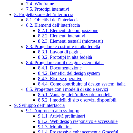
7.4. Wireframe
7.5. Prototipi interattivi
8. Progettazione dell’interfaccia
8.1. Obiettivi dell’interfaccia
8.2. Elementi dell’interfaccia
8.2.1. Elementi di composizione
8.2.2. Elementi interattivi
8.2.3. Elementi testuali (microtesti)
8.3. Progettare e costruire in alta fedeltà
8.3.1. Layout di pagina
8.3.2. Prototipi in alta fedeltà
8.4. Progettare con il design system .italia
8.4.1. Documentazione
8.4.2. Benefici del design system
8.4.3. Risorse operative
8.4.4. Come contribuire al design system .italia
8.5. Progettare con i modelli di sito e servizi
8.5.1. Vantaggi dell’utilizzo dei modelli
8.5.2. I modelli di sito e servizi disponibili
9. Sviluppo dell’interfaccia
9.1. Approccio allo sviluppo
9.1.1. Attività preliminari
9.1.2. Web design responsivo e accessibile
9.1.3. Mobile first
9.1.4. Progressive enhancement e Graceful