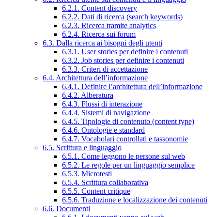
6.2.1. Content discovery
6.2.2. Dati di ricerca (search keywords)
6.2.3. Ricerca tramite analytics
6.2.4. Ricerca sui forum
6.3. Dalla ricerca ai bisogni degli utenti
6.3.1. User stories per definire i contenuti
6.3.2. Job stories per definire i contenuti
6.3.3. Criteri di accettazione
6.4. Architettura dell’informazione
6.4.1. Definire l’architettura dell’informazione
6.4.2. Alberatura
6.4.3. Flussi di interazione
6.4.4. Sistemi di navigazione
6.4.5. Tipologie di contenuto (content type)
6.4.6. Ontologie e standard
6.4.7. Vocabolari controllati e tassonomie
6.5. Scrittura e linguaggio
6.5.1. Come leggono le persone sul web
6.5.2. Le regole per un linguaggio semplice
6.5.3. Microtesti
6.5.4. Scrittura collaborativa
6.5.5. Content critique
6.5.6. Traduzione e localizzazione dei contenuti
6.6. Documenti