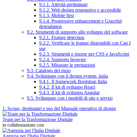
9.1.1. Attività preliminari
9.1.2. Web design responsivo e accessibile
9.1.3. Mobile first
9.1.4. Progressive enhancement e Graceful
degradation
9.2. Strumenti di supporto allo sviluppo del software
9.2.1. Feature detection
9.2.2. Verificare le feature disponibili con Can I
use
9.2.3. Strumenti e risorse per CSS e JavaScript
9.2.4. Supporto browser
9.2.5. Misurare le prestazioni
9.3. Catalogo del riuso
9.4. Sviluppare con il design system .italia
9.4.1. Il framework Bootstrap Italia
9.4.2. Il kit di sviluppo React
9.4.3. Il kit di sviluppo Angular
9.5. Sviluppare con i modelli di sito e servizi
1. Scopo, destinatari e uso del Manuale operativo di design
Team per la Trasformazione Digitale
in collaborazione con
Agenzia per l'Italia Digitale