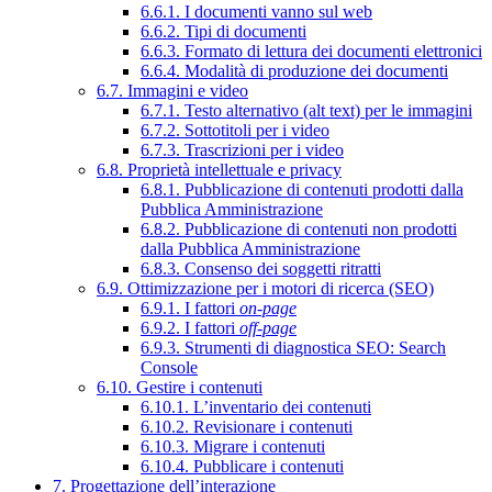
6.6.1. I documenti vanno sul web
6.6.2. Tipi di documenti
6.6.3. Formato di lettura dei documenti elettronici
6.6.4. Modalità di produzione dei documenti
6.7. Immagini e video
6.7.1. Testo alternativo (alt text) per le immagini
6.7.2. Sottotitoli per i video
6.7.3. Trascrizioni per i video
6.8. Proprietà intellettuale e privacy
6.8.1. Pubblicazione di contenuti prodotti dalla
Pubblica Amministrazione
6.8.2. Pubblicazione di contenuti non prodotti
dalla Pubblica Amministrazione
6.8.3. Consenso dei soggetti ritratti
6.9. Ottimizzazione per i motori di ricerca (SEO)
6.9.1. I fattori
on-page
6.9.2. I fattori
off-page
6.9.3. Strumenti di diagnostica SEO: Search
Console
6.10. Gestire i contenuti
6.10.1. L’inventario dei contenuti
6.10.2. Revisionare i contenuti
6.10.3. Migrare i contenuti
6.10.4. Pubblicare i contenuti
7. Progettazione dell’interazione