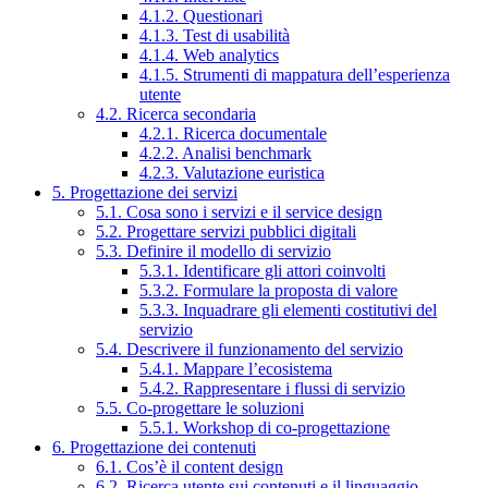
4.1.2. Questionari
4.1.3. Test di usabilità
4.1.4. Web analytics
4.1.5. Strumenti di mappatura dell’esperienza
utente
4.2. Ricerca secondaria
4.2.1. Ricerca documentale
4.2.2. Analisi benchmark
4.2.3. Valutazione euristica
5. Progettazione dei servizi
5.1. Cosa sono i servizi e il service design
5.2. Progettare servizi pubblici digitali
5.3. Definire il modello di servizio
5.3.1. Identificare gli attori coinvolti
5.3.2. Formulare la proposta di valore
5.3.3. Inquadrare gli elementi costitutivi del
servizio
5.4. Descrivere il funzionamento del servizio
5.4.1. Mappare l’ecosistema
5.4.2. Rappresentare i flussi di servizio
5.5. Co-progettare le soluzioni
5.5.1. Workshop di co-progettazione
6. Progettazione dei contenuti
6.1. Cos’è il content design
6.2. Ricerca utente sui contenuti e il linguaggio