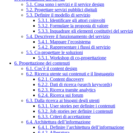
5.1. Cosa sono i servizi e il service design
5.2. Progettare servizi pubblici digitali
5.3. Definire il modello di servizio
5.3.1. Identificare gli attori coinvolti
5.3.2. Formulare la proposta di valore
5.3.3. Inquadrare gli elementi costitutivi del serviz
5.4. Descrivere il funzionamento del servizio
5.4.1. Mappare l’ecosistema
5.4.2. Rappresentare i flussi di servizio
5.5. Co-progettare le soluzioni
5.5.1. Workshop di co-progettazione
6. Progettazione dei contenuti
6.1. Cos’è il content design
6.2. Ricerca utente sui contenuti e il linguaggio
6.2.1. Content discovery
6.2.2. Dati di ricerca (search keywords)
6.2.3. Ricerca tramite analytics
6.2.4. Ricerca sui forum
6.3. Dalla ricerca ai bisogni degli utenti
6.3.1. User stories per definire i contenuti
6.3.2. Job stories per definire i contenuti
6.3.3. Criteri di accettazione
6.4. Architettura dell’informazione
6.4.1. Definire l’architettura dell’informazione
6.4.2. Alberatura