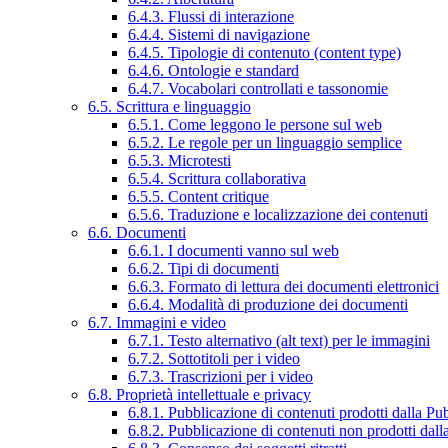
6.4.3. Flussi di interazione
6.4.4. Sistemi di navigazione
6.4.5. Tipologie di contenuto (content type)
6.4.6. Ontologie e standard
6.4.7. Vocabolari controllati e tassonomie
6.5. Scrittura e linguaggio
6.5.1. Come leggono le persone sul web
6.5.2. Le regole per un linguaggio semplice
6.5.3. Microtesti
6.5.4. Scrittura collaborativa
6.5.5. Content critique
6.5.6. Traduzione e localizzazione dei contenuti
6.6. Documenti
6.6.1. I documenti vanno sul web
6.6.2. Tipi di documenti
6.6.3. Formato di lettura dei documenti elettronici
6.6.4. Modalità di produzione dei documenti
6.7. Immagini e video
6.7.1. Testo alternativo (alt text) per le immagini
6.7.2. Sottotitoli per i video
6.7.3. Trascrizioni per i video
6.8. Proprietà intellettuale e privacy
6.8.1. Pubblicazione di contenuti prodotti dalla P
6.8.2. Pubblicazione di contenuti non prodotti dal