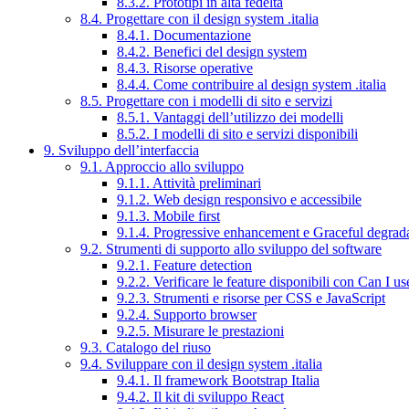
8.3.2. Prototipi in alta fedeltà
8.4. Progettare con il design system .italia
8.4.1. Documentazione
8.4.2. Benefici del design system
8.4.3. Risorse operative
8.4.4. Come contribuire al design system .italia
8.5. Progettare con i modelli di sito e servizi
8.5.1. Vantaggi dell’utilizzo dei modelli
8.5.2. I modelli di sito e servizi disponibili
9. Sviluppo dell’interfaccia
9.1. Approccio allo sviluppo
9.1.1. Attività preliminari
9.1.2. Web design responsivo e accessibile
9.1.3. Mobile first
9.1.4. Progressive enhancement e Graceful degrad
9.2. Strumenti di supporto allo sviluppo del software
9.2.1. Feature detection
9.2.2. Verificare le feature disponibili con Can I us
9.2.3. Strumenti e risorse per CSS e JavaScript
9.2.4. Supporto browser
9.2.5. Misurare le prestazioni
9.3. Catalogo del riuso
9.4. Sviluppare con il design system .italia
9.4.1. Il framework Bootstrap Italia
9.4.2. Il kit di sviluppo React