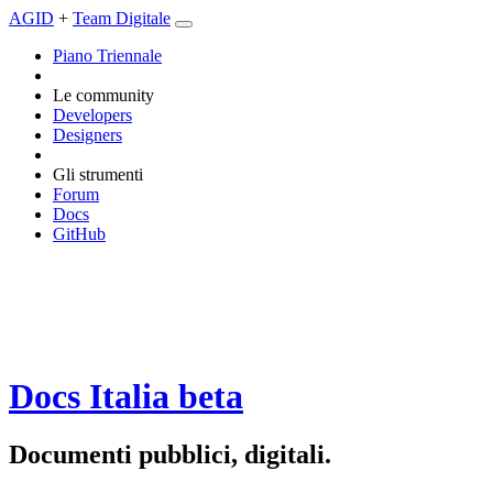
AGID
+
Team Digitale
Piano Triennale
Le community
Developers
Designers
Gli strumenti
Forum
Docs
GitHub
Docs Italia
beta
Documenti pubblici, digitali.