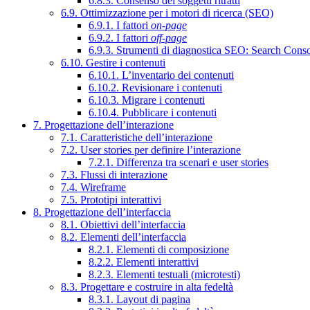
6.8.3. Consenso dei soggetti ritratti
6.9. Ottimizzazione per i motori di ricerca (SEO)
6.9.1. I fattori
on-page
6.9.2. I fattori
off-page
6.9.3. Strumenti di diagnostica SEO: Search Cons
6.10. Gestire i contenuti
6.10.1. L’inventario dei contenuti
6.10.2. Revisionare i contenuti
6.10.3. Migrare i contenuti
6.10.4. Pubblicare i contenuti
7. Progettazione dell’interazione
7.1. Caratteristiche dell’interazione
7.2. User stories per definire l’interazione
7.2.1. Differenza tra scenari e user stories
7.3. Flussi di interazione
7.4. Wireframe
7.5. Prototipi interattivi
8. Progettazione dell’interfaccia
8.1. Obiettivi dell’interfaccia
8.2. Elementi dell’interfaccia
8.2.1. Elementi di composizione
8.2.2. Elementi interattivi
8.2.3. Elementi testuali (microtesti)
8.3. Progettare e costruire in alta fedeltà
8.3.1. Layout di pagina