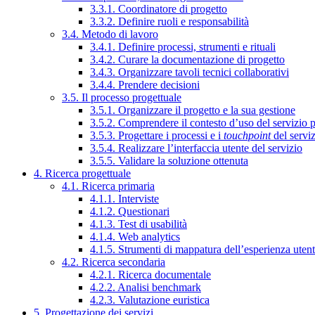
3.3.1. Coordinatore di progetto
3.3.2. Definire ruoli e responsabilità
3.4. Metodo di lavoro
3.4.1. Definire processi, strumenti e rituali
3.4.2. Curare la documentazione di progetto
3.4.3. Organizzare tavoli tecnici collaborativi
3.4.4. Prendere decisioni
3.5. Il processo progettuale
3.5.1. Organizzare il progetto e la sua gestione
3.5.2. Comprendere il contesto d’uso del servizio 
3.5.3. Progettare i processi e i
touchpoint
del servi
3.5.4. Realizzare l’interfaccia utente del servizio
3.5.5. Validare la soluzione ottenuta
4. Ricerca progettuale
4.1. Ricerca primaria
4.1.1. Interviste
4.1.2. Questionari
4.1.3. Test di usabilità
4.1.4. Web analytics
4.1.5. Strumenti di mappatura dell’esperienza uten
4.2. Ricerca secondaria
4.2.1. Ricerca documentale
4.2.2. Analisi benchmark
4.2.3. Valutazione euristica
5. Progettazione dei servizi