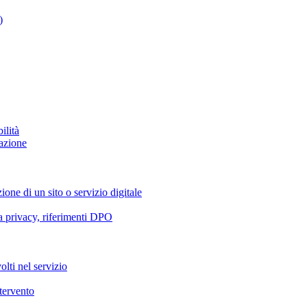
)
ilità
azione
ione di un sito o servizio digitale
va privacy, riferimenti DPO
olti nel servizio
ntervento