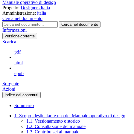
Manuale operativo di design
Progetto:
Designers Italia
Amministrazione:
italia
Cerca nel documento
Cerca nel documento
Informazioni
versione-corrente
Scarica
pdf
html
epub
Sorgente
Azioni
indice dei contenuti
Sommario
1. Scopo, destinatari e uso del Manuale operativo di design
1.1. Versionamento e storico
1.2. Consultazione del manuale
1.3. Contribuisci al manuale