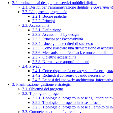
2. Introduzione al design per i servizi pubblici digitali
2.1. Design per l’amministrazione digitale (
e-government
2.2. L’approccio progettuale
2.2.1. Buone pratiche
2.2.2. Principi
2.3. Accessibilità
2.3.1. Definizione
2.3.2. Accessibilità by design
2.3.3. Principi per l’accessibilità
2.3.4. Linee guida e criteri di successo
2.3.5. Come rilasciare una dichiarazione di accessib
2.3.6. Meccanismo di feedback e procedura di attu
2.3.7. Obiettivi accessibilità
2.3.8. Normativa e approfondimenti
2.4. Privacy
2.4.1. Come rispettare la privacy sin dalla progettaz
2.4.2. Richiedi il consenso quando necessario
2.4.3. Le basi del sito web: architettura, informati
3. Pianificazione, gestione e strategia
3.1. Obiettivi del progetto
3.2. Tipologie di progetti
3.2.1. Tipologie di progetto in base agli attori coinv
3.2.2. Tipologie di progetto in base al focus
3.2.3. Tipologie di progetto in base all’ambito di i
3.3. Competenze, ruoli e figure coinvolte