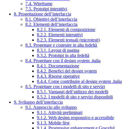
7.4. Wireframe
7.5. Prototipi interattivi
8. Progettazione dell’interfaccia
8.1. Obiettivi dell’interfaccia
8.2. Elementi dell’interfaccia
8.2.1. Elementi di composizione
8.2.2. Elementi interattivi
8.2.3. Elementi testuali (microtesti)
8.3. Progettare e costruire in alta fedeltà
8.3.1. Layout di pagina
8.3.2. Prototipi in alta fedeltà
8.4. Progettare con il design system .italia
8.4.1. Documentazione
8.4.2. Benefici del design system
8.4.3. Risorse operative
8.4.4. Come contribuire al design system .italia
8.5. Progettare con i modelli di sito e servizi
8.5.1. Vantaggi dell’utilizzo dei modelli
8.5.2. I modelli di sito e servizi disponibili
9. Sviluppo dell’interfaccia
9.1. Approccio allo sviluppo
9.1.1. Attività preliminari
9.1.2. Web design responsivo e accessibile
9.1.3. Mobile first
9.1.4. Progressive enhancement e Graceful