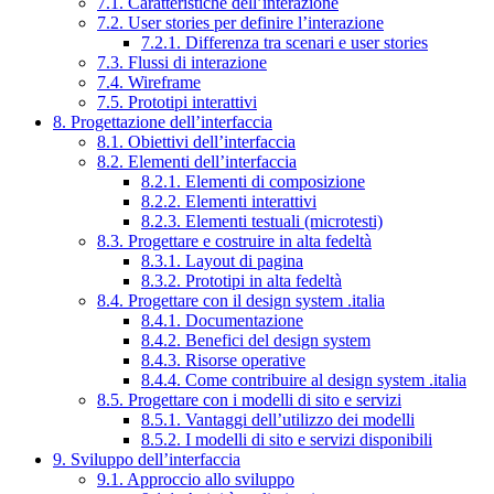
7.1. Caratteristiche dell’interazione
7.2. User stories per definire l’interazione
7.2.1. Differenza tra scenari e user stories
7.3. Flussi di interazione
7.4. Wireframe
7.5. Prototipi interattivi
8. Progettazione dell’interfaccia
8.1. Obiettivi dell’interfaccia
8.2. Elementi dell’interfaccia
8.2.1. Elementi di composizione
8.2.2. Elementi interattivi
8.2.3. Elementi testuali (microtesti)
8.3. Progettare e costruire in alta fedeltà
8.3.1. Layout di pagina
8.3.2. Prototipi in alta fedeltà
8.4. Progettare con il design system .italia
8.4.1. Documentazione
8.4.2. Benefici del design system
8.4.3. Risorse operative
8.4.4. Come contribuire al design system .italia
8.5. Progettare con i modelli di sito e servizi
8.5.1. Vantaggi dell’utilizzo dei modelli
8.5.2. I modelli di sito e servizi disponibili
9. Sviluppo dell’interfaccia
9.1. Approccio allo sviluppo