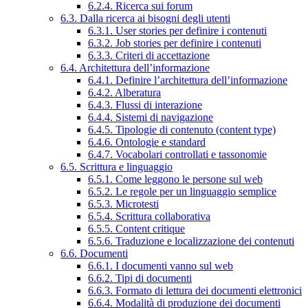
6.2.4. Ricerca sui forum
6.3. Dalla ricerca ai bisogni degli utenti
6.3.1. User stories per definire i contenuti
6.3.2. Job stories per definire i contenuti
6.3.3. Criteri di accettazione
6.4. Architettura dell’informazione
6.4.1. Definire l’architettura dell’informazione
6.4.2. Alberatura
6.4.3. Flussi di interazione
6.4.4. Sistemi di navigazione
6.4.5. Tipologie di contenuto (content type)
6.4.6. Ontologie e standard
6.4.7. Vocabolari controllati e tassonomie
6.5. Scrittura e linguaggio
6.5.1. Come leggono le persone sul web
6.5.2. Le regole per un linguaggio semplice
6.5.3. Microtesti
6.5.4. Scrittura collaborativa
6.5.5. Content critique
6.5.6. Traduzione e localizzazione dei contenuti
6.6. Documenti
6.6.1. I documenti vanno sul web
6.6.2. Tipi di documenti
6.6.3. Formato di lettura dei documenti elettronici
6.6.4. Modalità di produzione dei documenti