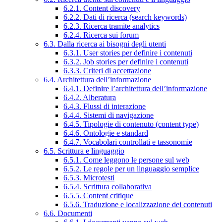
6.2.1. Content discovery
6.2.2. Dati di ricerca (search keywords)
6.2.3. Ricerca tramite analytics
6.2.4. Ricerca sui forum
6.3. Dalla ricerca ai bisogni degli utenti
6.3.1. User stories per definire i contenuti
6.3.2. Job stories per definire i contenuti
6.3.3. Criteri di accettazione
6.4. Architettura dell’informazione
6.4.1. Definire l’architettura dell’informazione
6.4.2. Alberatura
6.4.3. Flussi di interazione
6.4.4. Sistemi di navigazione
6.4.5. Tipologie di contenuto (content type)
6.4.6. Ontologie e standard
6.4.7. Vocabolari controllati e tassonomie
6.5. Scrittura e linguaggio
6.5.1. Come leggono le persone sul web
6.5.2. Le regole per un linguaggio semplice
6.5.3. Microtesti
6.5.4. Scrittura collaborativa
6.5.5. Content critique
6.5.6. Traduzione e localizzazione dei contenuti
6.6. Documenti