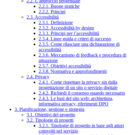
2.2. L’approccio progettuale
2.2.1. Buone pratiche
2.2.2. Principi
2.3. Accessibilità
2.3.1. Definizione
2.3.2. Accessibilità by design
2.3.3. Principi per l’accessibilità
2.3.4. Linee guida e criteri di successo
2.3.5. Come rilasciare una dichiarazione di
accessibilità
2.3.6. Meccanismo di feedback e procedura di
attuazione
2.3.7. Obiettivi accessibilità
2.3.8. Normativa e approfondimenti
2.4. Privacy
2.4.1. Come rispettare la privacy sin dalla
progettazione di un sito o servizio digitale
2.4.2. Richiedi il consenso quando necessario
2.4.3. Le basi del sito web: architettura,
informativa privacy, riferimenti DPO
3. Pianificazione, gestione e strategia
3.1. Obiettivi del progetto
3.2. Tipologie di progetti
3.2.1. Tipologie di progetto in base agli attori
coinvolti nel servizio