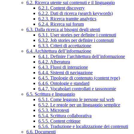
6.2. Ricerca utente sui contenuti e il linguaggio
6.2.1. Content discovery
6.2.2. Dati di ricerca (search keywords)
6.2.3. Ricerca tramite analytics
6.2.4. Ricerca sui forum
6.3. Dalla ricerca ai bisogni degli utenti
6.3.1. User stories per definire i contenuti
6.3.2. Job stories per definire i contenuti
6.3.3. Criteri di accettazione
6.4. Architettura dell’informazione
6.4.1. Definire l’architettura dell’informazione
6.4.2. Alberatura
6.4.3. Flussi di interazione
6.4.4. Sistemi di navigazione
6.4.5. Tipologie di contenuto (content type)
6.4.6. Ontologie e standard
6.4.7. Vocabolari controllati e tassonomie
6.5. Scrittura e linguaggio
6.5.1. Come leggono le persone sul web
6.5.2. Le regole per un linguaggio semplice
6.5.3. Microtesti
6.5.4. Scrittura collaborativa
6.5.5. Content critique
6.5.6. Traduzione e localizzazione dei contenuti
6.6. Documenti