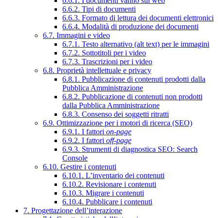
6.6.1. I documenti vanno sul web
6.6.2. Tipi di documenti
6.6.3. Formato di lettura dei documenti elettronici
6.6.4. Modalità di produzione dei documenti
6.7. Immagini e video
6.7.1. Testo alternativo (alt text) per le immagini
6.7.2. Sottotitoli per i video
6.7.3. Trascrizioni per i video
6.8. Proprietà intellettuale e privacy
6.8.1. Pubblicazione di contenuti prodotti dalla
Pubblica Amministrazione
6.8.2. Pubblicazione di contenuti non prodotti
dalla Pubblica Amministrazione
6.8.3. Consenso dei soggetti ritratti
6.9. Ottimizzazione per i motori di ricerca (SEO)
6.9.1. I fattori
on-page
6.9.2. I fattori
off-page
6.9.3. Strumenti di diagnostica SEO: Search
Console
6.10. Gestire i contenuti
6.10.1. L’inventario dei contenuti
6.10.2. Revisionare i contenuti
6.10.3. Migrare i contenuti
6.10.4. Pubblicare i contenuti
7. Progettazione dell’interazione