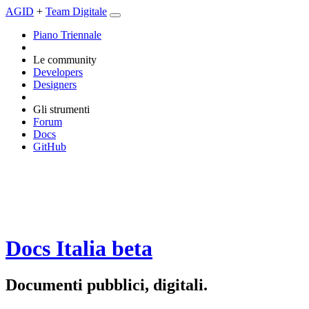
AGID
+
Team Digitale
Piano Triennale
Le community
Developers
Designers
Gli strumenti
Forum
Docs
GitHub
Docs Italia
beta
Documenti pubblici, digitali.