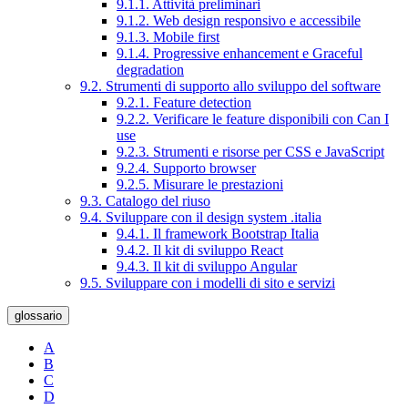
9.1.1. Attività preliminari
9.1.2. Web design responsivo e accessibile
9.1.3. Mobile first
9.1.4. Progressive enhancement e Graceful
degradation
9.2. Strumenti di supporto allo sviluppo del software
9.2.1. Feature detection
9.2.2. Verificare le feature disponibili con Can I
use
9.2.3. Strumenti e risorse per CSS e JavaScript
9.2.4. Supporto browser
9.2.5. Misurare le prestazioni
9.3. Catalogo del riuso
9.4. Sviluppare con il design system .italia
9.4.1. Il framework Bootstrap Italia
9.4.2. Il kit di sviluppo React
9.4.3. Il kit di sviluppo Angular
9.5. Sviluppare con i modelli di sito e servizi
glossario
A
B
C
D