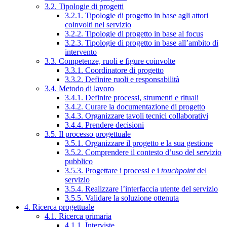
3.2. Tipologie di progetti
3.2.1. Tipologie di progetto in base agli attori
coinvolti nel servizio
3.2.2. Tipologie di progetto in base al focus
3.2.3. Tipologie di progetto in base all’ambito di
intervento
3.3. Competenze, ruoli e figure coinvolte
3.3.1. Coordinatore di progetto
3.3.2. Definire ruoli e responsabilità
3.4. Metodo di lavoro
3.4.1. Definire processi, strumenti e rituali
3.4.2. Curare la documentazione di progetto
3.4.3. Organizzare tavoli tecnici collaborativi
3.4.4. Prendere decisioni
3.5. Il processo progettuale
3.5.1. Organizzare il progetto e la sua gestione
3.5.2. Comprendere il contesto d’uso del servizio
pubblico
3.5.3. Progettare i processi e i
touchpoint
del
servizio
3.5.4. Realizzare l’interfaccia utente del servizio
3.5.5. Validare la soluzione ottenuta
4. Ricerca progettuale
4.1. Ricerca primaria
4.1.1. Interviste