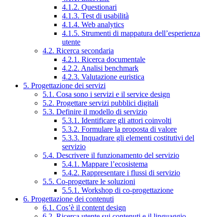
4.1.2. Questionari
4.1.3. Test di usabilità
4.1.4. Web analytics
4.1.5. Strumenti di mappatura dell’esperienza
utente
4.2. Ricerca secondaria
4.2.1. Ricerca documentale
4.2.2. Analisi benchmark
4.2.3. Valutazione euristica
5. Progettazione dei servizi
5.1. Cosa sono i servizi e il service design
5.2. Progettare servizi pubblici digitali
5.3. Definire il modello di servizio
5.3.1. Identificare gli attori coinvolti
5.3.2. Formulare la proposta di valore
5.3.3. Inquadrare gli elementi costitutivi del
servizio
5.4. Descrivere il funzionamento del servizio
5.4.1. Mappare l’ecosistema
5.4.2. Rappresentare i flussi di servizio
5.5. Co-progettare le soluzioni
5.5.1. Workshop di co-progettazione
6. Progettazione dei contenuti
6.1. Cos’è il content design
6.2. Ricerca utente sui contenuti e il linguaggio