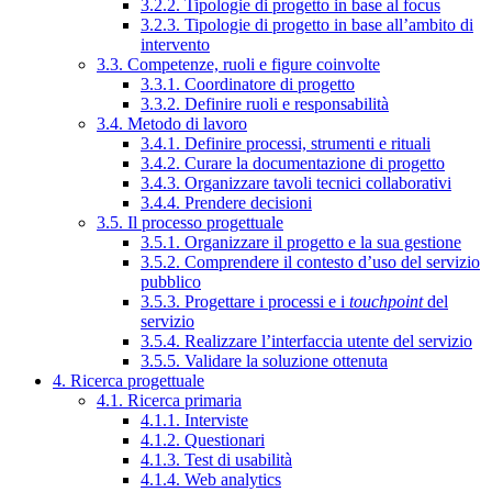
3.2.2. Tipologie di progetto in base al focus
3.2.3. Tipologie di progetto in base all’ambito di
intervento
3.3. Competenze, ruoli e figure coinvolte
3.3.1. Coordinatore di progetto
3.3.2. Definire ruoli e responsabilità
3.4. Metodo di lavoro
3.4.1. Definire processi, strumenti e rituali
3.4.2. Curare la documentazione di progetto
3.4.3. Organizzare tavoli tecnici collaborativi
3.4.4. Prendere decisioni
3.5. Il processo progettuale
3.5.1. Organizzare il progetto e la sua gestione
3.5.2. Comprendere il contesto d’uso del servizio
pubblico
3.5.3. Progettare i processi e i
touchpoint
del
servizio
3.5.4. Realizzare l’interfaccia utente del servizio
3.5.5. Validare la soluzione ottenuta
4. Ricerca progettuale
4.1. Ricerca primaria
4.1.1. Interviste
4.1.2. Questionari
4.1.3. Test di usabilità
4.1.4. Web analytics