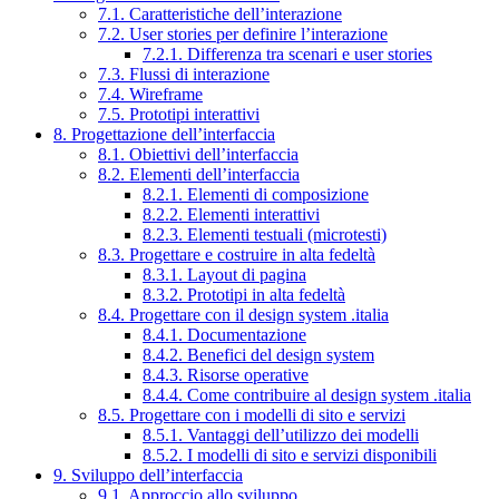
7.1. Caratteristiche dell’interazione
7.2. User stories per definire l’interazione
7.2.1. Differenza tra scenari e user stories
7.3. Flussi di interazione
7.4. Wireframe
7.5. Prototipi interattivi
8. Progettazione dell’interfaccia
8.1. Obiettivi dell’interfaccia
8.2. Elementi dell’interfaccia
8.2.1. Elementi di composizione
8.2.2. Elementi interattivi
8.2.3. Elementi testuali (microtesti)
8.3. Progettare e costruire in alta fedeltà
8.3.1. Layout di pagina
8.3.2. Prototipi in alta fedeltà
8.4. Progettare con il design system .italia
8.4.1. Documentazione
8.4.2. Benefici del design system
8.4.3. Risorse operative
8.4.4. Come contribuire al design system .italia
8.5. Progettare con i modelli di sito e servizi
8.5.1. Vantaggi dell’utilizzo dei modelli
8.5.2. I modelli di sito e servizi disponibili
9. Sviluppo dell’interfaccia
9.1. Approccio allo sviluppo