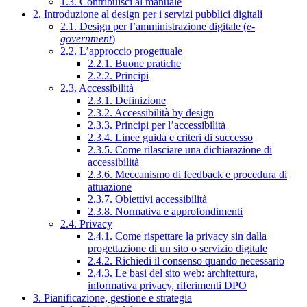
1.3. Contribuisci al manuale
2. Introduzione al design per i servizi pubblici digitali
2.1. Design per l’amministrazione digitale (
e-
government
)
2.2. L’approccio progettuale
2.2.1. Buone pratiche
2.2.2. Principi
2.3. Accessibilità
2.3.1. Definizione
2.3.2. Accessibilità by design
2.3.3. Principi per l’accessibilità
2.3.4. Linee guida e criteri di successo
2.3.5. Come rilasciare una dichiarazione di
accessibilità
2.3.6. Meccanismo di feedback e procedura di
attuazione
2.3.7. Obiettivi accessibilità
2.3.8. Normativa e approfondimenti
2.4. Privacy
2.4.1. Come rispettare la privacy sin dalla
progettazione di un sito o servizio digitale
2.4.2. Richiedi il consenso quando necessario
2.4.3. Le basi del sito web: architettura,
informativa privacy, riferimenti DPO
3. Pianificazione, gestione e strategia