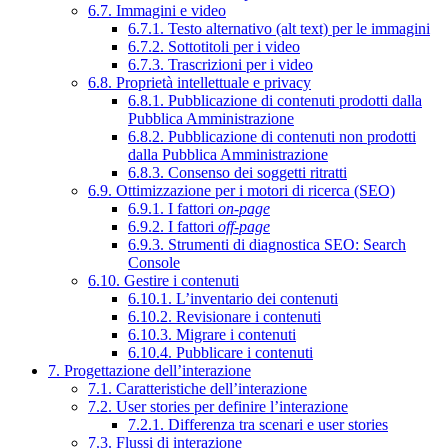
6.7. Immagini e video
6.7.1. Testo alternativo (alt text) per le immagini
6.7.2. Sottotitoli per i video
6.7.3. Trascrizioni per i video
6.8. Proprietà intellettuale e privacy
6.8.1. Pubblicazione di contenuti prodotti dalla
Pubblica Amministrazione
6.8.2. Pubblicazione di contenuti non prodotti
dalla Pubblica Amministrazione
6.8.3. Consenso dei soggetti ritratti
6.9. Ottimizzazione per i motori di ricerca (SEO)
6.9.1. I fattori
on-page
6.9.2. I fattori
off-page
6.9.3. Strumenti di diagnostica SEO: Search
Console
6.10. Gestire i contenuti
6.10.1. L’inventario dei contenuti
6.10.2. Revisionare i contenuti
6.10.3. Migrare i contenuti
6.10.4. Pubblicare i contenuti
7. Progettazione dell’interazione
7.1. Caratteristiche dell’interazione
7.2. User stories per definire l’interazione
7.2.1. Differenza tra scenari e user stories
7.3. Flussi di interazione