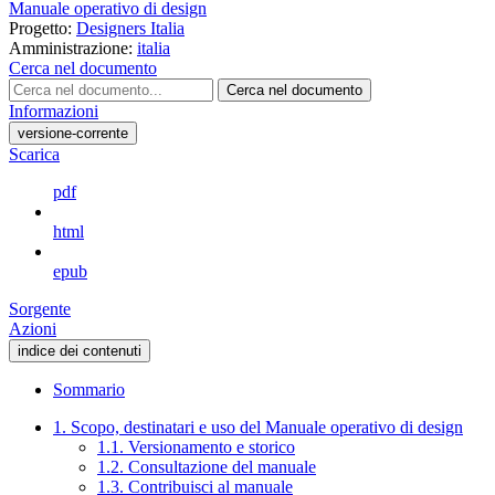
Manuale operativo di design
Progetto:
Designers Italia
Amministrazione:
italia
Cerca nel documento
Cerca nel documento
Informazioni
versione-corrente
Scarica
pdf
html
epub
Sorgente
Azioni
indice dei contenuti
Sommario
1. Scopo, destinatari e uso del Manuale operativo di design
1.1. Versionamento e storico
1.2. Consultazione del manuale
1.3. Contribuisci al manuale