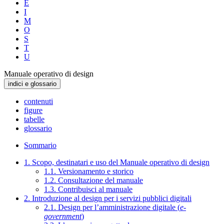
E
I
M
O
S
T
U
Manuale operativo di design
indici e glossario
contenuti
figure
tabelle
glossario
Sommario
1. Scopo, destinatari e uso del Manuale operativo di design
1.1. Versionamento e storico
1.2. Consultazione del manuale
1.3. Contribuisci al manuale
2. Introduzione al design per i servizi pubblici digitali
2.1. Design per l’amministrazione digitale (
e-
government
)