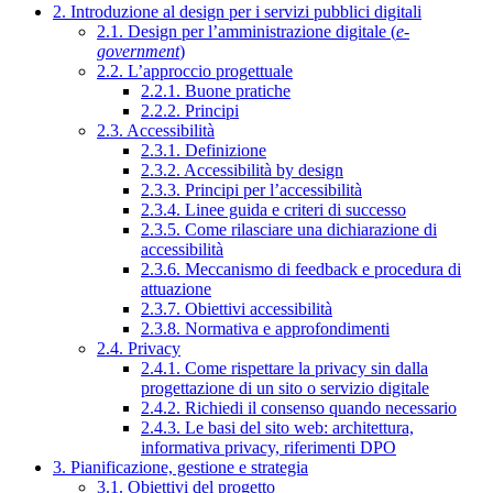
2. Introduzione al design per i servizi pubblici digitali
2.1. Design per l’amministrazione digitale (
e-
government
)
2.2. L’approccio progettuale
2.2.1. Buone pratiche
2.2.2. Principi
2.3. Accessibilità
2.3.1. Definizione
2.3.2. Accessibilità by design
2.3.3. Principi per l’accessibilità
2.3.4. Linee guida e criteri di successo
2.3.5. Come rilasciare una dichiarazione di
accessibilità
2.3.6. Meccanismo di feedback e procedura di
attuazione
2.3.7. Obiettivi accessibilità
2.3.8. Normativa e approfondimenti
2.4. Privacy
2.4.1. Come rispettare la privacy sin dalla
progettazione di un sito o servizio digitale
2.4.2. Richiedi il consenso quando necessario
2.4.3. Le basi del sito web: architettura,
informativa privacy, riferimenti DPO
3. Pianificazione, gestione e strategia
3.1. Obiettivi del progetto