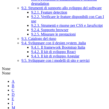
degradation
9.2. Strumenti di supporto allo sviluppo del software
9.2.1. Feature detection
9.2.2. Verificare le feature disponibili con Can I
use
9.2.3. Strumenti e risorse per CSS e JavaScript
9.2.4. Supporto browser
9.2.5. Misurare le prestazioni
9.3. Catalogo del riuso
9.4. Sviluppare con il design system .italia
9.4.1. Il framework Bootstrap Italia
9.4.2. Il kit di sviluppo React
9.4.3. Il kit di sviluppo Angular
9.5. Sviluppare con i modelli di sito e servizi
None
None
A
B
C
D
E
I
M