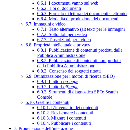
6.6.1. I documenti vanno sul web
6.6.2. Tipi di documenti
6.6.3. Formato di lettura dei documenti elettronici
6.6.4. Modalità di produzione dei documenti
6.7. Immagini e video
6.7.1. Testo alternativo (alt text) per le immagini
6.7.2. Sottotitoli per i video
6.7.3. Trascrizioni per i video
6.8. Proprietà intellettuale e privacy
6.8.1. Pubblicazione di contenuti prodotti dalla
Pubblica Amministrazione
6.8.2. Pubblicazione di contenuti non prodotti
dalla Pubblica Amministrazione
6.8.3. Consenso dei soggetti ritratti
6.9. Ottimizzazione per i motori di ricerca (SEO)
6.9.1. I fattori
on-page
6.9.2. I fattori
off-page
6.9.3. Strumenti di diagnostica SEO: Search
Console
6.10. Gestire i contenuti
6.10.1. L’inventario dei contenuti
6.10.2. Revisionare i contenuti
6.10.3. Migrare i contenuti
6.10.4. Pubblicare i contenuti
7. Progettazione dell’interazione