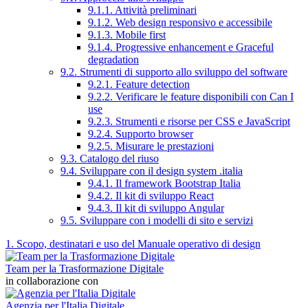
9.1.1. Attività preliminari
9.1.2. Web design responsivo e accessibile
9.1.3. Mobile first
9.1.4. Progressive enhancement e Graceful
degradation
9.2. Strumenti di supporto allo sviluppo del software
9.2.1. Feature detection
9.2.2. Verificare le feature disponibili con Can I
use
9.2.3. Strumenti e risorse per CSS e JavaScript
9.2.4. Supporto browser
9.2.5. Misurare le prestazioni
9.3. Catalogo del riuso
9.4. Sviluppare con il design system .italia
9.4.1. Il framework Bootstrap Italia
9.4.2. Il kit di sviluppo React
9.4.3. Il kit di sviluppo Angular
9.5. Sviluppare con i modelli di sito e servizi
1. Scopo, destinatari e uso del Manuale operativo di design
Team per la Trasformazione Digitale
in collaborazione con
Agenzia per l'Italia Digitale