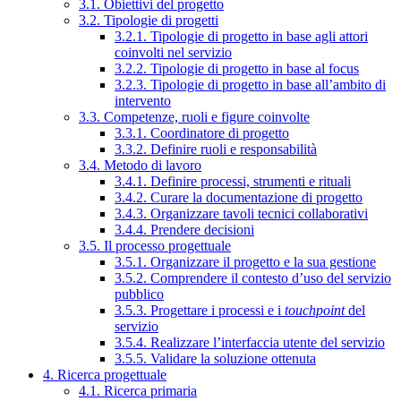
3.1. Obiettivi del progetto
3.2. Tipologie di progetti
3.2.1. Tipologie di progetto in base agli attori
coinvolti nel servizio
3.2.2. Tipologie di progetto in base al focus
3.2.3. Tipologie di progetto in base all’ambito di
intervento
3.3. Competenze, ruoli e figure coinvolte
3.3.1. Coordinatore di progetto
3.3.2. Definire ruoli e responsabilità
3.4. Metodo di lavoro
3.4.1. Definire processi, strumenti e rituali
3.4.2. Curare la documentazione di progetto
3.4.3. Organizzare tavoli tecnici collaborativi
3.4.4. Prendere decisioni
3.5. Il processo progettuale
3.5.1. Organizzare il progetto e la sua gestione
3.5.2. Comprendere il contesto d’uso del servizio
pubblico
3.5.3. Progettare i processi e i
touchpoint
del
servizio
3.5.4. Realizzare l’interfaccia utente del servizio
3.5.5. Validare la soluzione ottenuta
4. Ricerca progettuale
4.1. Ricerca primaria