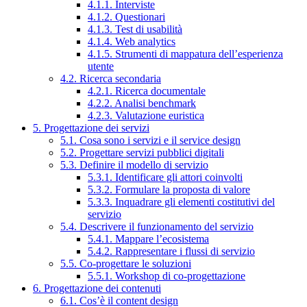
4.1.1. Interviste
4.1.2. Questionari
4.1.3. Test di usabilità
4.1.4. Web analytics
4.1.5. Strumenti di mappatura dell’esperienza
utente
4.2. Ricerca secondaria
4.2.1. Ricerca documentale
4.2.2. Analisi benchmark
4.2.3. Valutazione euristica
5. Progettazione dei servizi
5.1. Cosa sono i servizi e il service design
5.2. Progettare servizi pubblici digitali
5.3. Definire il modello di servizio
5.3.1. Identificare gli attori coinvolti
5.3.2. Formulare la proposta di valore
5.3.3. Inquadrare gli elementi costitutivi del
servizio
5.4. Descrivere il funzionamento del servizio
5.4.1. Mappare l’ecosistema
5.4.2. Rappresentare i flussi di servizio
5.5. Co-progettare le soluzioni
5.5.1. Workshop di co-progettazione
6. Progettazione dei contenuti
6.1. Cos’è il content design