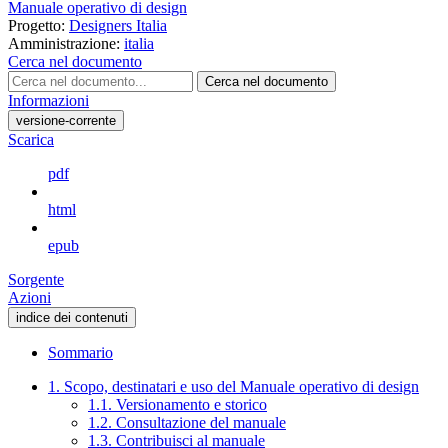
Manuale operativo di design
Progetto:
Designers Italia
Amministrazione:
italia
Cerca nel documento
Cerca nel documento
Informazioni
versione-corrente
Scarica
pdf
html
epub
Sorgente
Azioni
indice dei contenuti
Sommario
1. Scopo, destinatari e uso del Manuale operativo di design
1.1. Versionamento e storico
1.2. Consultazione del manuale
1.3. Contribuisci al manuale