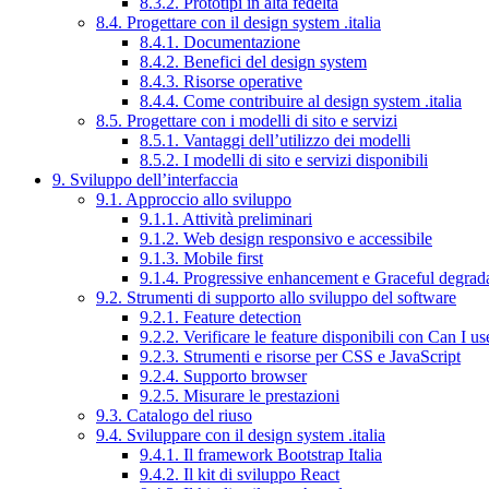
8.3.2. Prototipi in alta fedeltà
8.4. Progettare con il design system .italia
8.4.1. Documentazione
8.4.2. Benefici del design system
8.4.3. Risorse operative
8.4.4. Come contribuire al design system .italia
8.5. Progettare con i modelli di sito e servizi
8.5.1. Vantaggi dell’utilizzo dei modelli
8.5.2. I modelli di sito e servizi disponibili
9. Sviluppo dell’interfaccia
9.1. Approccio allo sviluppo
9.1.1. Attività preliminari
9.1.2. Web design responsivo e accessibile
9.1.3. Mobile first
9.1.4. Progressive enhancement e Graceful degrad
9.2. Strumenti di supporto allo sviluppo del software
9.2.1. Feature detection
9.2.2. Verificare le feature disponibili con Can I us
9.2.3. Strumenti e risorse per CSS e JavaScript
9.2.4. Supporto browser
9.2.5. Misurare le prestazioni
9.3. Catalogo del riuso
9.4. Sviluppare con il design system .italia
9.4.1. Il framework Bootstrap Italia
9.4.2. Il kit di sviluppo React