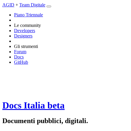
AGID
+
Team Digitale
Piano Triennale
Le community
Developers
Designers
Gli strumenti
Forum
Docs
GitHub
Docs Italia
beta
Documenti pubblici, digitali.