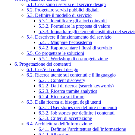
5.1. Cosa sono i servizi e il service design
5.2. Progettare servizi pubblici digitali
5.3. Definire il modello di servizio
5.3.1. Identificare gli attori coinvolti
5.3.2. Formulare la proposta di valore
5.3.3. Inquadrare gli elementi costitutivi del serviz
5.4. Descrivere il funzionamento del servizio
5.4.1. Mappare l’ecosistema
5.4.2. Rappresentare i flussi di servizio
5.5. Co-progettare le soluzioni
5.5.1. Workshop di co-progettazione
6. Progettazione dei contenuti
6.1. Cos’è il content design
6.2. Ricerca utente sui contenuti e il linguaggio
6.2.1. Content discovery
6.2.2. Dati di ricerca (search keywords)
6.2.3. Ricerca tramite analytics
6.2.4. Ricerca sui forum
6.3. Dalla ricerca ai bisogni degli utenti
6.3.1. User stories per definire i contenuti
6.3.2. Job stories per definire i contenuti
6.3.3. Criteri di accettazione
6.4. Architettura dell’informazione
6.4.1. Definire l’architettura dell’informazione
6.4.2. Alberatura