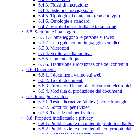
6.4.3. Flussi di interazione
6.4.4. Sistemi di navigazione
6.4.5. Tipologie di contenuto (content type)
6.4.6. Ontologie e standard
6.4.7. Vocabolari controllati e tassonomie
6.5. Scrittura e linguaggio
6.5.1. Come leggono le persone sul web
6.5.2. Le regole per un linguaggio semplice
6.5.3. Microtesti
6.5.4. Scrittura collaborativa
6.5.5. Content critique
6.5.6. Traduzione e localizzazione dei contenuti
6.6. Documenti
6.6.1. I documenti vanno sul web
6.6.2. Tipi di documenti
6.6.3. Formato di lettura dei documenti elettronici
6.6.4. Modalità di produzione dei documenti
6.7. Immagini e video
6.7.1. Testo alternativo (alt text) per le immagini
6.7.2. Sottotitoli per i video
6.7.3. Trascrizioni per i video
6.8. Proprietà intellettuale e privacy
6.8.1. Pubblicazione di contenuti prodotti dalla P
6.8.2. Pubblicazione di contenuti non prodotti dal