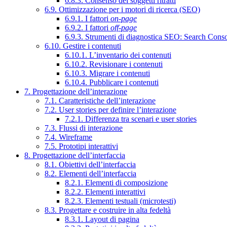
6.8.3. Consenso dei soggetti ritratti
6.9. Ottimizzazione per i motori di ricerca (SEO)
6.9.1. I fattori
on-page
6.9.2. I fattori
off-page
6.9.3. Strumenti di diagnostica SEO: Search Cons
6.10. Gestire i contenuti
6.10.1. L’inventario dei contenuti
6.10.2. Revisionare i contenuti
6.10.3. Migrare i contenuti
6.10.4. Pubblicare i contenuti
7. Progettazione dell’interazione
7.1. Caratteristiche dell’interazione
7.2. User stories per definire l’interazione
7.2.1. Differenza tra scenari e user stories
7.3. Flussi di interazione
7.4. Wireframe
7.5. Prototipi interattivi
8. Progettazione dell’interfaccia
8.1. Obiettivi dell’interfaccia
8.2. Elementi dell’interfaccia
8.2.1. Elementi di composizione
8.2.2. Elementi interattivi
8.2.3. Elementi testuali (microtesti)
8.3. Progettare e costruire in alta fedeltà
8.3.1. Layout di pagina