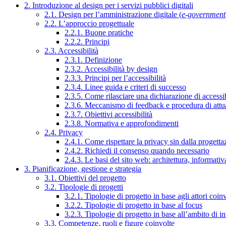
2. Introduzione al design per i servizi pubblici digitali
2.1. Design per l’amministrazione digitale (
e-government
2.2. L’approccio progettuale
2.2.1. Buone pratiche
2.2.2. Principi
2.3. Accessibilità
2.3.1. Definizione
2.3.2. Accessibilità by design
2.3.3. Principi per l’accessibilità
2.3.4. Linee guida e criteri di successo
2.3.5. Come rilasciare una dichiarazione di accessib
2.3.6. Meccanismo di feedback e procedura di attu
2.3.7. Obiettivi accessibilità
2.3.8. Normativa e approfondimenti
2.4. Privacy
2.4.1. Come rispettare la privacy sin dalla progettaz
2.4.2. Richiedi il consenso quando necessario
2.4.3. Le basi del sito web: architettura, informati
3. Pianificazione, gestione e strategia
3.1. Obiettivi del progetto
3.2. Tipologie di progetti
3.2.1. Tipologie di progetto in base agli attori coinv
3.2.2. Tipologie di progetto in base al focus
3.2.3. Tipologie di progetto in base all’ambito di i
3.3. Competenze, ruoli e figure coinvolte