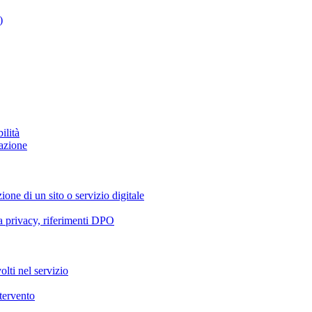
)
ilità
azione
ione di un sito o servizio digitale
va privacy, riferimenti DPO
olti nel servizio
ntervento