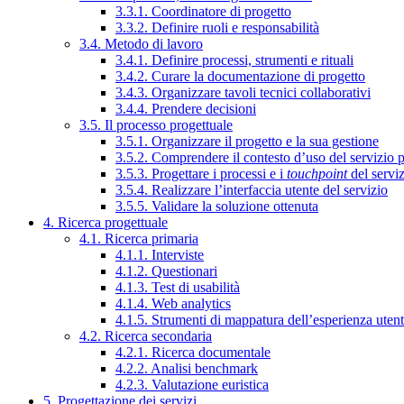
3.3.1. Coordinatore di progetto
3.3.2. Definire ruoli e responsabilità
3.4. Metodo di lavoro
3.4.1. Definire processi, strumenti e rituali
3.4.2. Curare la documentazione di progetto
3.4.3. Organizzare tavoli tecnici collaborativi
3.4.4. Prendere decisioni
3.5. Il processo progettuale
3.5.1. Organizzare il progetto e la sua gestione
3.5.2. Comprendere il contesto d’uso del servizio 
3.5.3. Progettare i processi e i
touchpoint
del servi
3.5.4. Realizzare l’interfaccia utente del servizio
3.5.5. Validare la soluzione ottenuta
4. Ricerca progettuale
4.1. Ricerca primaria
4.1.1. Interviste
4.1.2. Questionari
4.1.3. Test di usabilità
4.1.4. Web analytics
4.1.5. Strumenti di mappatura dell’esperienza uten
4.2. Ricerca secondaria
4.2.1. Ricerca documentale
4.2.2. Analisi benchmark
4.2.3. Valutazione euristica
5. Progettazione dei servizi