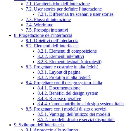
7.1. Caratteristiche dell’interazione
7.2. User stories per definire l’interazione
7.2.1. Differenza tra scenari e user stories
7.3. Flussi di interazione
7.4. Wireframe
7.5. Prototipi interattivi
8. Progettazione dell’interfaccia
8.1. Obiettivi dell’interfaccia
8.2. Elementi dell’interfaccia
8.2.1. Elementi di composizione
8.2.2. Elementi interattivi
8.2.3. Elementi testuali (microtesti)
8.3. Progettare e costruire in alta fedeltà
8.3.1. Layout di pagina
8.3.2. Prototipi in alta fedeltà
8.4. Progettare con il design system .italia
8.4.1. Documentazione
8.4.2. Benefici del design system
8.4.3. Risorse operative
8.4.4. Come contribuire al design system .italia
8.5. Progettare con i modelli di sito e servizi
8.5.1. Vantaggi dell’utilizzo dei modelli
8.5.2. I modelli di sito e servizi disponibili
9. Sviluppo dell’interfaccia
9.1. Approccio allo sviluppo