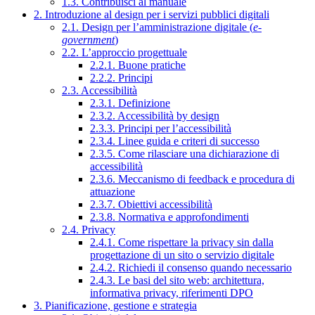
1.3. Contribuisci al manuale
2. Introduzione al design per i servizi pubblici digitali
2.1. Design per l’amministrazione digitale (
e-
government
)
2.2. L’approccio progettuale
2.2.1. Buone pratiche
2.2.2. Principi
2.3. Accessibilità
2.3.1. Definizione
2.3.2. Accessibilità by design
2.3.3. Principi per l’accessibilità
2.3.4. Linee guida e criteri di successo
2.3.5. Come rilasciare una dichiarazione di
accessibilità
2.3.6. Meccanismo di feedback e procedura di
attuazione
2.3.7. Obiettivi accessibilità
2.3.8. Normativa e approfondimenti
2.4. Privacy
2.4.1. Come rispettare la privacy sin dalla
progettazione di un sito o servizio digitale
2.4.2. Richiedi il consenso quando necessario
2.4.3. Le basi del sito web: architettura,
informativa privacy, riferimenti DPO
3. Pianificazione, gestione e strategia