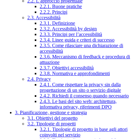
2.2. L’approccio progettuale
2.2.1. Buone pratiche
2.2.2. Principi
2.3. Accessibilità
2.3.1. Definizione
2.3.2. Accessibilità by design
2.3.3. Principi per l’accessibilità
2.3.4. Linee guida e criteri di successo
2.3.5. Come rilasciare una dichiarazione di
accessibilità
2.3.6. Meccanismo di feedback e procedura di
attuazione
2.3.7. Obiettivi accessibilità
2.3.8. Normativa e approfondimenti
2.4. Privacy
2.4.1. Come rispettare la privacy sin dalla
progettazione di un sito o servizio digitale
2.4.2. Richiedi il consenso quando necessario
2.4.3. Le basi del sito web: architettura,
informativa privacy, riferimenti DPO
3. Pianificazione, gestione e strategia
3.1. Obiettivi del progetto
3.2. Tipologie di progetti
3.2.1. Tipologie di progetto in base agli attori
coinvolti nel servizio