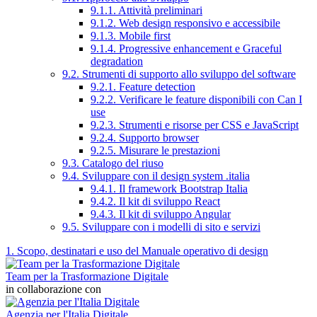
9.1.1. Attività preliminari
9.1.2. Web design responsivo e accessibile
9.1.3. Mobile first
9.1.4. Progressive enhancement e Graceful
degradation
9.2. Strumenti di supporto allo sviluppo del software
9.2.1. Feature detection
9.2.2. Verificare le feature disponibili con Can I
use
9.2.3. Strumenti e risorse per CSS e JavaScript
9.2.4. Supporto browser
9.2.5. Misurare le prestazioni
9.3. Catalogo del riuso
9.4. Sviluppare con il design system .italia
9.4.1. Il framework Bootstrap Italia
9.4.2. Il kit di sviluppo React
9.4.3. Il kit di sviluppo Angular
9.5. Sviluppare con i modelli di sito e servizi
1. Scopo, destinatari e uso del Manuale operativo di design
Team per la Trasformazione Digitale
in collaborazione con
Agenzia per l'Italia Digitale