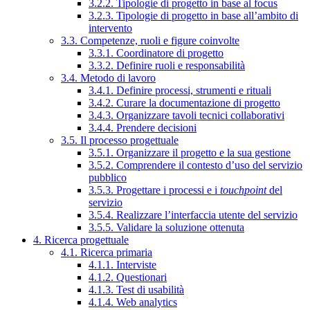
3.2.2. Tipologie di progetto in base al focus
3.2.3. Tipologie di progetto in base all’ambito di
intervento
3.3. Competenze, ruoli e figure coinvolte
3.3.1. Coordinatore di progetto
3.3.2. Definire ruoli e responsabilità
3.4. Metodo di lavoro
3.4.1. Definire processi, strumenti e rituali
3.4.2. Curare la documentazione di progetto
3.4.3. Organizzare tavoli tecnici collaborativi
3.4.4. Prendere decisioni
3.5. Il processo progettuale
3.5.1. Organizzare il progetto e la sua gestione
3.5.2. Comprendere il contesto d’uso del servizio
pubblico
3.5.3. Progettare i processi e i
touchpoint
del
servizio
3.5.4. Realizzare l’interfaccia utente del servizio
3.5.5. Validare la soluzione ottenuta
4. Ricerca progettuale
4.1. Ricerca primaria
4.1.1. Interviste
4.1.2. Questionari
4.1.3. Test di usabilità
4.1.4. Web analytics