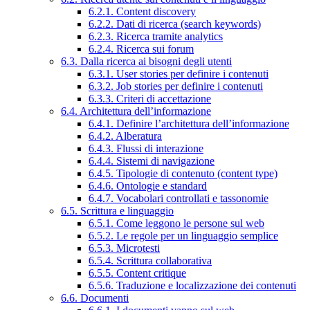
6.2.1. Content discovery
6.2.2. Dati di ricerca (search keywords)
6.2.3. Ricerca tramite analytics
6.2.4. Ricerca sui forum
6.3. Dalla ricerca ai bisogni degli utenti
6.3.1. User stories per definire i contenuti
6.3.2. Job stories per definire i contenuti
6.3.3. Criteri di accettazione
6.4. Architettura dell’informazione
6.4.1. Definire l’architettura dell’informazione
6.4.2. Alberatura
6.4.3. Flussi di interazione
6.4.4. Sistemi di navigazione
6.4.5. Tipologie di contenuto (content type)
6.4.6. Ontologie e standard
6.4.7. Vocabolari controllati e tassonomie
6.5. Scrittura e linguaggio
6.5.1. Come leggono le persone sul web
6.5.2. Le regole per un linguaggio semplice
6.5.3. Microtesti
6.5.4. Scrittura collaborativa
6.5.5. Content critique
6.5.6. Traduzione e localizzazione dei contenuti
6.6. Documenti