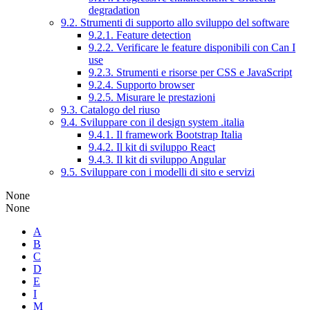
degradation
9.2. Strumenti di supporto allo sviluppo del software
9.2.1. Feature detection
9.2.2. Verificare le feature disponibili con Can I
use
9.2.3. Strumenti e risorse per CSS e JavaScript
9.2.4. Supporto browser
9.2.5. Misurare le prestazioni
9.3. Catalogo del riuso
9.4. Sviluppare con il design system .italia
9.4.1. Il framework Bootstrap Italia
9.4.2. Il kit di sviluppo React
9.4.3. Il kit di sviluppo Angular
9.5. Sviluppare con i modelli di sito e servizi
None
None
A
B
C
D
E
I
M