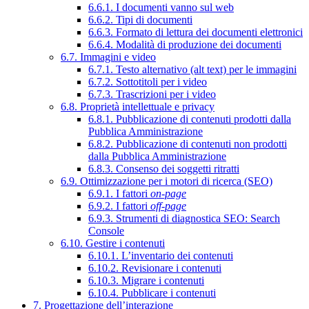
6.6.1. I documenti vanno sul web
6.6.2. Tipi di documenti
6.6.3. Formato di lettura dei documenti elettronici
6.6.4. Modalità di produzione dei documenti
6.7. Immagini e video
6.7.1. Testo alternativo (alt text) per le immagini
6.7.2. Sottotitoli per i video
6.7.3. Trascrizioni per i video
6.8. Proprietà intellettuale e privacy
6.8.1. Pubblicazione di contenuti prodotti dalla
Pubblica Amministrazione
6.8.2. Pubblicazione di contenuti non prodotti
dalla Pubblica Amministrazione
6.8.3. Consenso dei soggetti ritratti
6.9. Ottimizzazione per i motori di ricerca (SEO)
6.9.1. I fattori
on-page
6.9.2. I fattori
off-page
6.9.3. Strumenti di diagnostica SEO: Search
Console
6.10. Gestire i contenuti
6.10.1. L’inventario dei contenuti
6.10.2. Revisionare i contenuti
6.10.3. Migrare i contenuti
6.10.4. Pubblicare i contenuti
7. Progettazione dell’interazione