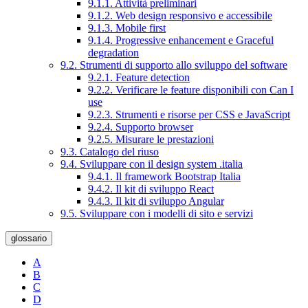
9.1.1. Attività preliminari
9.1.2. Web design responsivo e accessibile
9.1.3. Mobile first
9.1.4. Progressive enhancement e Graceful
degradation
9.2. Strumenti di supporto allo sviluppo del software
9.2.1. Feature detection
9.2.2. Verificare le feature disponibili con Can I
use
9.2.3. Strumenti e risorse per CSS e JavaScript
9.2.4. Supporto browser
9.2.5. Misurare le prestazioni
9.3. Catalogo del riuso
9.4. Sviluppare con il design system .italia
9.4.1. Il framework Bootstrap Italia
9.4.2. Il kit di sviluppo React
9.4.3. Il kit di sviluppo Angular
9.5. Sviluppare con i modelli di sito e servizi
glossario
A
B
C
D