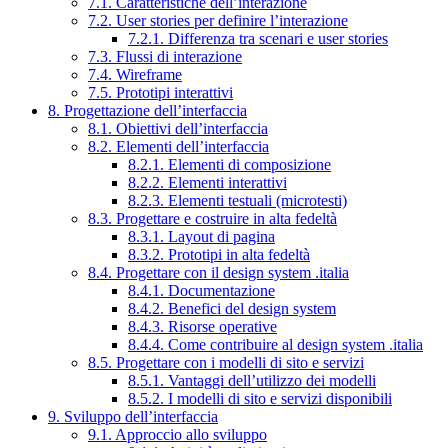
7.1. Caratteristiche dell’interazione
7.2. User stories per definire l’interazione
7.2.1. Differenza tra scenari e user stories
7.3. Flussi di interazione
7.4. Wireframe
7.5. Prototipi interattivi
8. Progettazione dell’interfaccia
8.1. Obiettivi dell’interfaccia
8.2. Elementi dell’interfaccia
8.2.1. Elementi di composizione
8.2.2. Elementi interattivi
8.2.3. Elementi testuali (microtesti)
8.3. Progettare e costruire in alta fedeltà
8.3.1. Layout di pagina
8.3.2. Prototipi in alta fedeltà
8.4. Progettare con il design system .italia
8.4.1. Documentazione
8.4.2. Benefici del design system
8.4.3. Risorse operative
8.4.4. Come contribuire al design system .italia
8.5. Progettare con i modelli di sito e servizi
8.5.1. Vantaggi dell’utilizzo dei modelli
8.5.2. I modelli di sito e servizi disponibili
9. Sviluppo dell’interfaccia
9.1. Approccio allo sviluppo