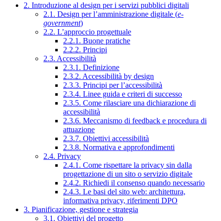
2. Introduzione al design per i servizi pubblici digitali
2.1. Design per l’amministrazione digitale (
e-
government
)
2.2. L’approccio progettuale
2.2.1. Buone pratiche
2.2.2. Principi
2.3. Accessibilità
2.3.1. Definizione
2.3.2. Accessibilità by design
2.3.3. Principi per l’accessibilità
2.3.4. Linee guida e criteri di successo
2.3.5. Come rilasciare una dichiarazione di
accessibilità
2.3.6. Meccanismo di feedback e procedura di
attuazione
2.3.7. Obiettivi accessibilità
2.3.8. Normativa e approfondimenti
2.4. Privacy
2.4.1. Come rispettare la privacy sin dalla
progettazione di un sito o servizio digitale
2.4.2. Richiedi il consenso quando necessario
2.4.3. Le basi del sito web: architettura,
informativa privacy, riferimenti DPO
3. Pianificazione, gestione e strategia
3.1. Obiettivi del progetto