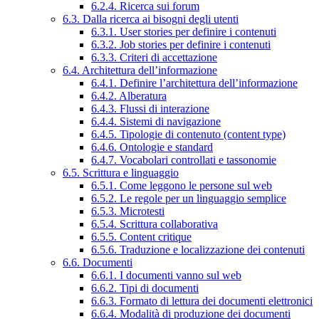
6.2.4. Ricerca sui forum
6.3. Dalla ricerca ai bisogni degli utenti
6.3.1. User stories per definire i contenuti
6.3.2. Job stories per definire i contenuti
6.3.3. Criteri di accettazione
6.4. Architettura dell’informazione
6.4.1. Definire l’architettura dell’informazione
6.4.2. Alberatura
6.4.3. Flussi di interazione
6.4.4. Sistemi di navigazione
6.4.5. Tipologie di contenuto (content type)
6.4.6. Ontologie e standard
6.4.7. Vocabolari controllati e tassonomie
6.5. Scrittura e linguaggio
6.5.1. Come leggono le persone sul web
6.5.2. Le regole per un linguaggio semplice
6.5.3. Microtesti
6.5.4. Scrittura collaborativa
6.5.5. Content critique
6.5.6. Traduzione e localizzazione dei contenuti
6.6. Documenti
6.6.1. I documenti vanno sul web
6.6.2. Tipi di documenti
6.6.3. Formato di lettura dei documenti elettronici
6.6.4. Modalità di produzione dei documenti