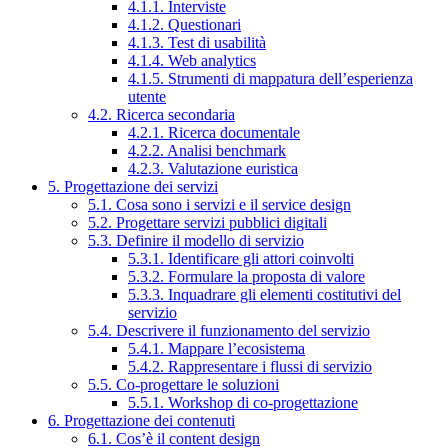
4.1.1. Interviste
4.1.2. Questionari
4.1.3. Test di usabilità
4.1.4. Web analytics
4.1.5. Strumenti di mappatura dell’esperienza
utente
4.2. Ricerca secondaria
4.2.1. Ricerca documentale
4.2.2. Analisi benchmark
4.2.3. Valutazione euristica
5. Progettazione dei servizi
5.1. Cosa sono i servizi e il service design
5.2. Progettare servizi pubblici digitali
5.3. Definire il modello di servizio
5.3.1. Identificare gli attori coinvolti
5.3.2. Formulare la proposta di valore
5.3.3. Inquadrare gli elementi costitutivi del
servizio
5.4. Descrivere il funzionamento del servizio
5.4.1. Mappare l’ecosistema
5.4.2. Rappresentare i flussi di servizio
5.5. Co-progettare le soluzioni
5.5.1. Workshop di co-progettazione
6. Progettazione dei contenuti
6.1. Cos’è il content design