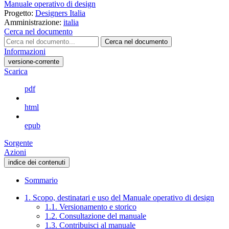
Manuale operativo di design
Progetto:
Designers Italia
Amministrazione:
italia
Cerca nel documento
Cerca nel documento
Informazioni
versione-corrente
Scarica
pdf
html
epub
Sorgente
Azioni
indice dei contenuti
Sommario
1. Scopo, destinatari e uso del Manuale operativo di design
1.1. Versionamento e storico
1.2. Consultazione del manuale
1.3. Contribuisci al manuale