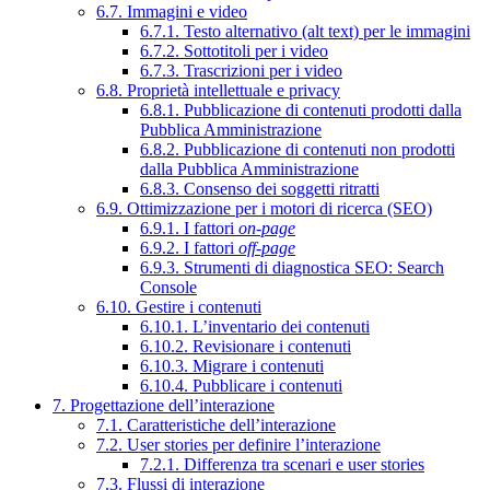
6.7. Immagini e video
6.7.1. Testo alternativo (alt text) per le immagini
6.7.2. Sottotitoli per i video
6.7.3. Trascrizioni per i video
6.8. Proprietà intellettuale e privacy
6.8.1. Pubblicazione di contenuti prodotti dalla
Pubblica Amministrazione
6.8.2. Pubblicazione di contenuti non prodotti
dalla Pubblica Amministrazione
6.8.3. Consenso dei soggetti ritratti
6.9. Ottimizzazione per i motori di ricerca (SEO)
6.9.1. I fattori
on-page
6.9.2. I fattori
off-page
6.9.3. Strumenti di diagnostica SEO: Search
Console
6.10. Gestire i contenuti
6.10.1. L’inventario dei contenuti
6.10.2. Revisionare i contenuti
6.10.3. Migrare i contenuti
6.10.4. Pubblicare i contenuti
7. Progettazione dell’interazione
7.1. Caratteristiche dell’interazione
7.2. User stories per definire l’interazione
7.2.1. Differenza tra scenari e user stories
7.3. Flussi di interazione