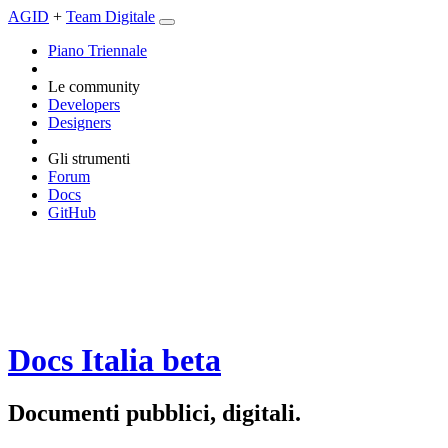
AGID
+
Team Digitale
Piano Triennale
Le community
Developers
Designers
Gli strumenti
Forum
Docs
GitHub
Docs Italia
beta
Documenti pubblici, digitali.