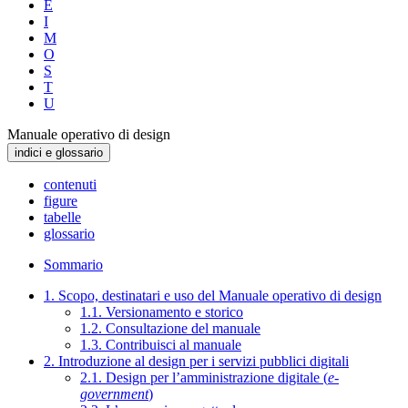
E
I
M
O
S
T
U
Manuale operativo di design
indici e glossario
contenuti
figure
tabelle
glossario
Sommario
1. Scopo, destinatari e uso del Manuale operativo di design
1.1. Versionamento e storico
1.2. Consultazione del manuale
1.3. Contribuisci al manuale
2. Introduzione al design per i servizi pubblici digitali
2.1. Design per l’amministrazione digitale (
e-
government
)