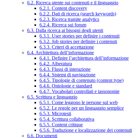
6.2. Ricerca utente sui contenuti e il linguaggio
6.2.1. Content discovery
6.2.2. Dati di ricerca (search keywords)
6.2.3. Ricerca tramite analytics
6.2.4. Ricerca sui forum
6.3. Dalla ricerca ai bisogni degli utenti
6.3.1. User stories per definire i contenuti
6.3.2. Job stories per definire i contenuti
6.3.3. Criteri di accettazione
6.4. Architettura dell’informazione
6.4.1. Definire l’architettura dell’informazione
6.4.2. Alberatura
6.4.3. Flussi di interazione
6.4.4. Sistemi di navigazione
6.4.5. Tipologie di contenuto (content type)
6.4.6. Ontologie e standard
6.4.7. Vocabolari controllati e tassonomie
6.5. Scrittura e linguaggio
6.5.1. Come leggono le persone sul web
6.5.2. Le regole per un linguaggio semplice
6.5.3. Microtesti
6.5.4. Scrittura collaborativa
6.5.5. Content critique
6.5.6. Traduzione e localizzazione dei contenuti
6.6. Documenti