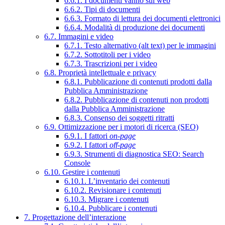
6.6.1. I documenti vanno sul web
6.6.2. Tipi di documenti
6.6.3. Formato di lettura dei documenti elettronici
6.6.4. Modalità di produzione dei documenti
6.7. Immagini e video
6.7.1. Testo alternativo (alt text) per le immagini
6.7.2. Sottotitoli per i video
6.7.3. Trascrizioni per i video
6.8. Proprietà intellettuale e privacy
6.8.1. Pubblicazione di contenuti prodotti dalla
Pubblica Amministrazione
6.8.2. Pubblicazione di contenuti non prodotti
dalla Pubblica Amministrazione
6.8.3. Consenso dei soggetti ritratti
6.9. Ottimizzazione per i motori di ricerca (SEO)
6.9.1. I fattori
on-page
6.9.2. I fattori
off-page
6.9.3. Strumenti di diagnostica SEO: Search
Console
6.10. Gestire i contenuti
6.10.1. L’inventario dei contenuti
6.10.2. Revisionare i contenuti
6.10.3. Migrare i contenuti
6.10.4. Pubblicare i contenuti
7. Progettazione dell’interazione