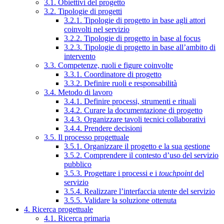
3.1. Obiettivi del progetto
3.2. Tipologie di progetti
3.2.1. Tipologie di progetto in base agli attori
coinvolti nel servizio
3.2.2. Tipologie di progetto in base al focus
3.2.3. Tipologie di progetto in base all’ambito di
intervento
3.3. Competenze, ruoli e figure coinvolte
3.3.1. Coordinatore di progetto
3.3.2. Definire ruoli e responsabilità
3.4. Metodo di lavoro
3.4.1. Definire processi, strumenti e rituali
3.4.2. Curare la documentazione di progetto
3.4.3. Organizzare tavoli tecnici collaborativi
3.4.4. Prendere decisioni
3.5. Il processo progettuale
3.5.1. Organizzare il progetto e la sua gestione
3.5.2. Comprendere il contesto d’uso del servizio
pubblico
3.5.3. Progettare i processi e i
touchpoint
del
servizio
3.5.4. Realizzare l’interfaccia utente del servizio
3.5.5. Validare la soluzione ottenuta
4. Ricerca progettuale
4.1. Ricerca primaria