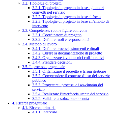
3.2. Tipologie di progetti
3.2.1. Tipologie di progetto in base agli attori
coinvolti nel servizio
3.2.2. Tipologie di progetto in base al focus
3.2.3. Tipologie di progetto in base all’ambito di
intervento
3.3. Competenze, ruoli e figure coinvolte
3.3.1. Coordinatore di progetto
3.3.2. Definire ruoli e responsabilità
3.4. Metodo di lavoro
3.4.1. Definire processi, strumenti e rituali
3.4.2. Curare la documentazione di progetto
3.4.3. Organizzare tavoli tecnici collaborativi
3.4.4. Prendere decisioni
3.5. Il processo progettuale
3.5.1. Organizzare il progetto e la sua gestione
3.5.2. Comprendere il contesto d’uso del servizio
pubblico
3.5.3. Progettare i processi e i
touchpoint
del
servizio
3.5.4. Realizzare l’interfaccia utente del servizio
3.5.5. Validare la soluzione ottenuta
4. Ricerca progettuale
4.1. Ricerca primaria
4.1.1. Interviste