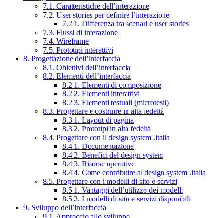
7.1. Caratteristiche dell’interazione
7.2. User stories per definire l’interazione
7.2.1. Differenza tra scenari e user stories
7.3. Flussi di interazione
7.4. Wireframe
7.5. Prototipi interattivi
8. Progettazione dell’interfaccia
8.1. Obiettivi dell’interfaccia
8.2. Elementi dell’interfaccia
8.2.1. Elementi di composizione
8.2.2. Elementi interattivi
8.2.3. Elementi testuali (microtesti)
8.3. Progettare e costruire in alta fedeltà
8.3.1. Layout di pagina
8.3.2. Prototipi in alta fedeltà
8.4. Progettare con il design system .italia
8.4.1. Documentazione
8.4.2. Benefici del design system
8.4.3. Risorse operative
8.4.4. Come contribuire al design system .italia
8.5. Progettare con i modelli di sito e servizi
8.5.1. Vantaggi dell’utilizzo dei modelli
8.5.2. I modelli di sito e servizi disponibili
9. Sviluppo dell’interfaccia
9.1. Approccio allo sviluppo