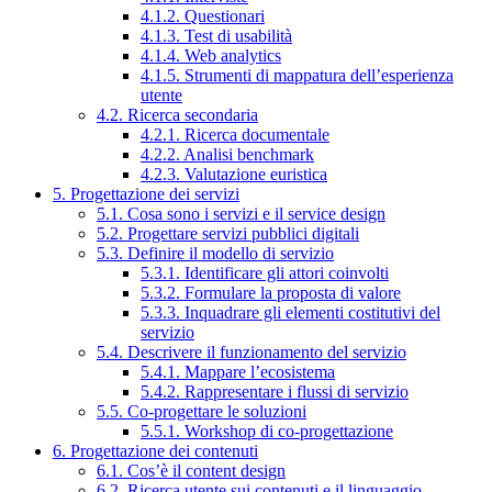
4.1.2. Questionari
4.1.3. Test di usabilità
4.1.4. Web analytics
4.1.5. Strumenti di mappatura dell’esperienza
utente
4.2. Ricerca secondaria
4.2.1. Ricerca documentale
4.2.2. Analisi benchmark
4.2.3. Valutazione euristica
5. Progettazione dei servizi
5.1. Cosa sono i servizi e il service design
5.2. Progettare servizi pubblici digitali
5.3. Definire il modello di servizio
5.3.1. Identificare gli attori coinvolti
5.3.2. Formulare la proposta di valore
5.3.3. Inquadrare gli elementi costitutivi del
servizio
5.4. Descrivere il funzionamento del servizio
5.4.1. Mappare l’ecosistema
5.4.2. Rappresentare i flussi di servizio
5.5. Co-progettare le soluzioni
5.5.1. Workshop di co-progettazione
6. Progettazione dei contenuti
6.1. Cos’è il content design
6.2. Ricerca utente sui contenuti e il linguaggio