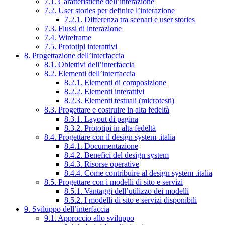
7.1. Caratteristiche dell’interazione
7.2. User stories per definire l’interazione
7.2.1. Differenza tra scenari e user stories
7.3. Flussi di interazione
7.4. Wireframe
7.5. Prototipi interattivi
8. Progettazione dell’interfaccia
8.1. Obiettivi dell’interfaccia
8.2. Elementi dell’interfaccia
8.2.1. Elementi di composizione
8.2.2. Elementi interattivi
8.2.3. Elementi testuali (microtesti)
8.3. Progettare e costruire in alta fedeltà
8.3.1. Layout di pagina
8.3.2. Prototipi in alta fedeltà
8.4. Progettare con il design system .italia
8.4.1. Documentazione
8.4.2. Benefici del design system
8.4.3. Risorse operative
8.4.4. Come contribuire al design system .italia
8.5. Progettare con i modelli di sito e servizi
8.5.1. Vantaggi dell’utilizzo dei modelli
8.5.2. I modelli di sito e servizi disponibili
9. Sviluppo dell’interfaccia
9.1. Approccio allo sviluppo