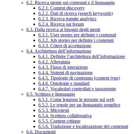
6.2. Ricerca utente sui contenuti e il linguaggio
6.2.1. Content discovery
6.2.2. Dati di ricerca (search keywords)
6.2.3. Ricerca tramite analytics
6.2.4. Ricerca sui forum
6.3. Dalla ricerca ai bisogni degli utenti
6.3.1. User stories per definire i contenuti
6.3.2. Job stories per definire i contenuti
6.3.3. Criteri di accettazione
6.4. Architettura dell’informazione
6.4.1. Definire l’architettura dell’informazione
6.4.2. Alberatura
6.4.3. Flussi di interazione
6.4.4. Sistemi di navigazione
6.4.5. Tipologie di contenuto (content type)
6.4.6. Ontologie e standard
6.4.7. Vocabolari controllati e tassonomie
6.5. Scrittura e linguaggio
6.5.1. Come leggono le persone sul web
6.5.2. Le regole per un linguaggio semplice
6.5.3. Microtesti
6.5.4. Scrittura collaborativa
6.5.5. Content critique
6.5.6. Traduzione e localizzazione dei contenuti
6.6. Documenti