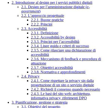
2. Introduzione al design per i servizi pubblici digitali
2.1. Design per l’amministrazione digitale (
e-
government
)
2.2. L’approccio progettuale
2.2.1. Buone pratiche
2.2.2. Principi
2.3. Accessibilità
2.3.1. Definizione
2.3.2. Accessibilità by design
2.3.3. Principi per l’accessibilità
2.3.4. Linee guida e criteri di successo
2.3.5. Come rilasciare una dichiarazione di
accessibilità
2.3.6. Meccanismo di feedback e procedura di
attuazione
2.3.7. Obiettivi accessibilità
2.3.8. Normativa e approfondimenti
2.4. Privacy
2.4.1. Come rispettare la privacy sin dalla
progettazione di un sito o servizio digitale
2.4.2. Richiedi il consenso quando necessario
2.4.3. Le basi del sito web: architettura,
informativa privacy, riferimenti DPO
3. Pianificazione, gestione e strategia
3.1. Obiettivi del progetto