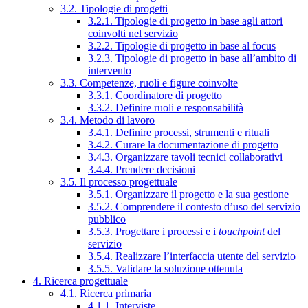
3.2. Tipologie di progetti
3.2.1. Tipologie di progetto in base agli attori
coinvolti nel servizio
3.2.2. Tipologie di progetto in base al focus
3.2.3. Tipologie di progetto in base all’ambito di
intervento
3.3. Competenze, ruoli e figure coinvolte
3.3.1. Coordinatore di progetto
3.3.2. Definire ruoli e responsabilità
3.4. Metodo di lavoro
3.4.1. Definire processi, strumenti e rituali
3.4.2. Curare la documentazione di progetto
3.4.3. Organizzare tavoli tecnici collaborativi
3.4.4. Prendere decisioni
3.5. Il processo progettuale
3.5.1. Organizzare il progetto e la sua gestione
3.5.2. Comprendere il contesto d’uso del servizio
pubblico
3.5.3. Progettare i processi e i
touchpoint
del
servizio
3.5.4. Realizzare l’interfaccia utente del servizio
3.5.5. Validare la soluzione ottenuta
4. Ricerca progettuale
4.1. Ricerca primaria
4.1.1. Interviste