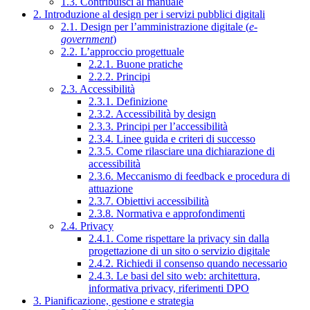
1.3. Contribuisci al manuale
2. Introduzione al design per i servizi pubblici digitali
2.1. Design per l’amministrazione digitale (
e-
government
)
2.2. L’approccio progettuale
2.2.1. Buone pratiche
2.2.2. Principi
2.3. Accessibilità
2.3.1. Definizione
2.3.2. Accessibilità by design
2.3.3. Principi per l’accessibilità
2.3.4. Linee guida e criteri di successo
2.3.5. Come rilasciare una dichiarazione di
accessibilità
2.3.6. Meccanismo di feedback e procedura di
attuazione
2.3.7. Obiettivi accessibilità
2.3.8. Normativa e approfondimenti
2.4. Privacy
2.4.1. Come rispettare la privacy sin dalla
progettazione di un sito o servizio digitale
2.4.2. Richiedi il consenso quando necessario
2.4.3. Le basi del sito web: architettura,
informativa privacy, riferimenti DPO
3. Pianificazione, gestione e strategia