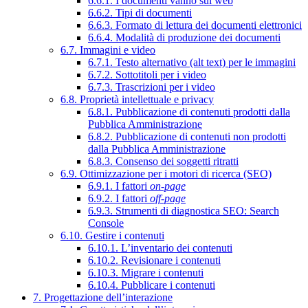
6.6.1. I documenti vanno sul web
6.6.2. Tipi di documenti
6.6.3. Formato di lettura dei documenti elettronici
6.6.4. Modalità di produzione dei documenti
6.7. Immagini e video
6.7.1. Testo alternativo (alt text) per le immagini
6.7.2. Sottotitoli per i video
6.7.3. Trascrizioni per i video
6.8. Proprietà intellettuale e privacy
6.8.1. Pubblicazione di contenuti prodotti dalla
Pubblica Amministrazione
6.8.2. Pubblicazione di contenuti non prodotti
dalla Pubblica Amministrazione
6.8.3. Consenso dei soggetti ritratti
6.9. Ottimizzazione per i motori di ricerca (SEO)
6.9.1. I fattori
on-page
6.9.2. I fattori
off-page
6.9.3. Strumenti di diagnostica SEO: Search
Console
6.10. Gestire i contenuti
6.10.1. L’inventario dei contenuti
6.10.2. Revisionare i contenuti
6.10.3. Migrare i contenuti
6.10.4. Pubblicare i contenuti
7. Progettazione dell’interazione