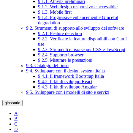
9.1.1. Attività preliminari
9.1.2. Web design responsivo e accessibile
9.1.3. Mobile first
9.1.4. Progressive enhancement e Graceful
degradation
9.2. Strumenti di supporto allo sviluppo del software
9.2.1. Feature detection
9.2.2. Verificare le feature disponibili con Can I
use
9.2.3. Strumenti e risorse per CSS e JavaScript
9.2.4. Supporto browser
9.2.5. Misurare le prestazioni
9.3. Catalogo del riuso
9.4. Sviluppare con il design system .italia
9.4.1. Il framework Bootstrap Italia
9.4.2. Il kit di sviluppo React
9.4.3. Il kit di sviluppo Angular
9.5. Sviluppare con i modelli di sito e servizi
glossario
A
B
C
D