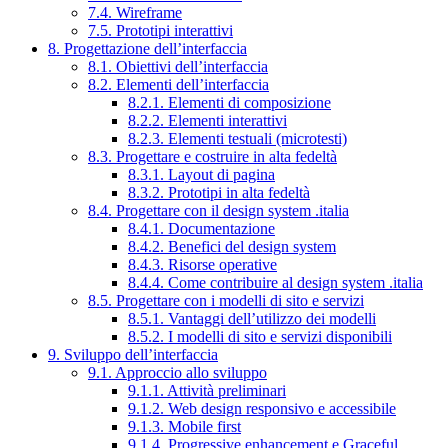
7.4. Wireframe
7.5. Prototipi interattivi
8. Progettazione dell’interfaccia
8.1. Obiettivi dell’interfaccia
8.2. Elementi dell’interfaccia
8.2.1. Elementi di composizione
8.2.2. Elementi interattivi
8.2.3. Elementi testuali (microtesti)
8.3. Progettare e costruire in alta fedeltà
8.3.1. Layout di pagina
8.3.2. Prototipi in alta fedeltà
8.4. Progettare con il design system .italia
8.4.1. Documentazione
8.4.2. Benefici del design system
8.4.3. Risorse operative
8.4.4. Come contribuire al design system .italia
8.5. Progettare con i modelli di sito e servizi
8.5.1. Vantaggi dell’utilizzo dei modelli
8.5.2. I modelli di sito e servizi disponibili
9. Sviluppo dell’interfaccia
9.1. Approccio allo sviluppo
9.1.1. Attività preliminari
9.1.2. Web design responsivo e accessibile
9.1.3. Mobile first
9.1.4. Progressive enhancement e Graceful