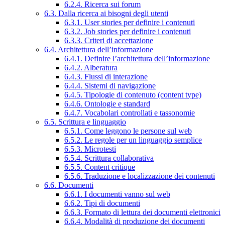
6.2.4. Ricerca sui forum
6.3. Dalla ricerca ai bisogni degli utenti
6.3.1. User stories per definire i contenuti
6.3.2. Job stories per definire i contenuti
6.3.3. Criteri di accettazione
6.4. Architettura dell’informazione
6.4.1. Definire l’architettura dell’informazione
6.4.2. Alberatura
6.4.3. Flussi di interazione
6.4.4. Sistemi di navigazione
6.4.5. Tipologie di contenuto (content type)
6.4.6. Ontologie e standard
6.4.7. Vocabolari controllati e tassonomie
6.5. Scrittura e linguaggio
6.5.1. Come leggono le persone sul web
6.5.2. Le regole per un linguaggio semplice
6.5.3. Microtesti
6.5.4. Scrittura collaborativa
6.5.5. Content critique
6.5.6. Traduzione e localizzazione dei contenuti
6.6. Documenti
6.6.1. I documenti vanno sul web
6.6.2. Tipi di documenti
6.6.3. Formato di lettura dei documenti elettronici
6.6.4. Modalità di produzione dei documenti