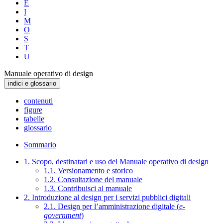
E
I
M
O
S
T
U
Manuale operativo di design
indici e glossario
contenuti
figure
tabelle
glossario
Sommario
1. Scopo, destinatari e uso del Manuale operativo di design
1.1. Versionamento e storico
1.2. Consultazione del manuale
1.3. Contribuisci al manuale
2. Introduzione al design per i servizi pubblici digitali
2.1. Design per l’amministrazione digitale (
e-
government
)