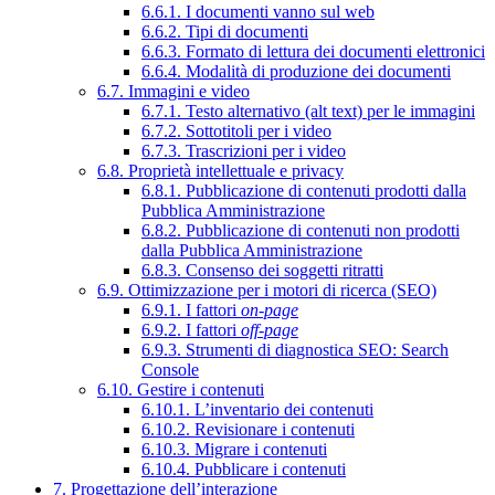
6.6.1. I documenti vanno sul web
6.6.2. Tipi di documenti
6.6.3. Formato di lettura dei documenti elettronici
6.6.4. Modalità di produzione dei documenti
6.7. Immagini e video
6.7.1. Testo alternativo (alt text) per le immagini
6.7.2. Sottotitoli per i video
6.7.3. Trascrizioni per i video
6.8. Proprietà intellettuale e privacy
6.8.1. Pubblicazione di contenuti prodotti dalla
Pubblica Amministrazione
6.8.2. Pubblicazione di contenuti non prodotti
dalla Pubblica Amministrazione
6.8.3. Consenso dei soggetti ritratti
6.9. Ottimizzazione per i motori di ricerca (SEO)
6.9.1. I fattori
on-page
6.9.2. I fattori
off-page
6.9.3. Strumenti di diagnostica SEO: Search
Console
6.10. Gestire i contenuti
6.10.1. L’inventario dei contenuti
6.10.2. Revisionare i contenuti
6.10.3. Migrare i contenuti
6.10.4. Pubblicare i contenuti
7. Progettazione dell’interazione