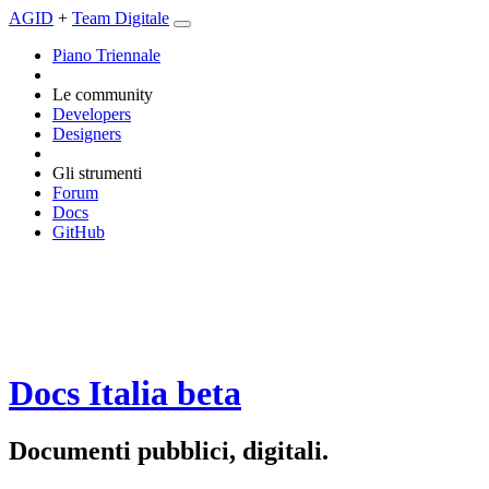
AGID
+
Team Digitale
Piano Triennale
Le community
Developers
Designers
Gli strumenti
Forum
Docs
GitHub
Docs Italia
beta
Documenti pubblici, digitali.