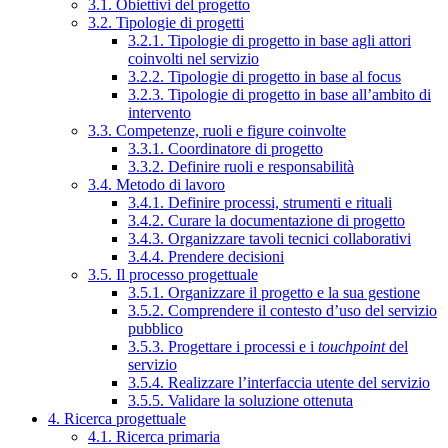
3.1. Obiettivi del progetto
3.2. Tipologie di progetti
3.2.1. Tipologie di progetto in base agli attori
coinvolti nel servizio
3.2.2. Tipologie di progetto in base al focus
3.2.3. Tipologie di progetto in base all’ambito di
intervento
3.3. Competenze, ruoli e figure coinvolte
3.3.1. Coordinatore di progetto
3.3.2. Definire ruoli e responsabilità
3.4. Metodo di lavoro
3.4.1. Definire processi, strumenti e rituali
3.4.2. Curare la documentazione di progetto
3.4.3. Organizzare tavoli tecnici collaborativi
3.4.4. Prendere decisioni
3.5. Il processo progettuale
3.5.1. Organizzare il progetto e la sua gestione
3.5.2. Comprendere il contesto d’uso del servizio
pubblico
3.5.3. Progettare i processi e i
touchpoint
del
servizio
3.5.4. Realizzare l’interfaccia utente del servizio
3.5.5. Validare la soluzione ottenuta
4. Ricerca progettuale
4.1. Ricerca primaria