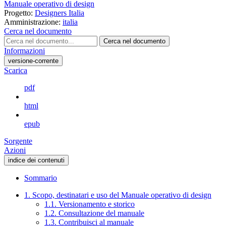
Manuale operativo di design
Progetto:
Designers Italia
Amministrazione:
italia
Cerca nel documento
Cerca nel documento
Informazioni
versione-corrente
Scarica
pdf
html
epub
Sorgente
Azioni
indice dei contenuti
Sommario
1. Scopo, destinatari e uso del Manuale operativo di design
1.1. Versionamento e storico
1.2. Consultazione del manuale
1.3. Contribuisci al manuale