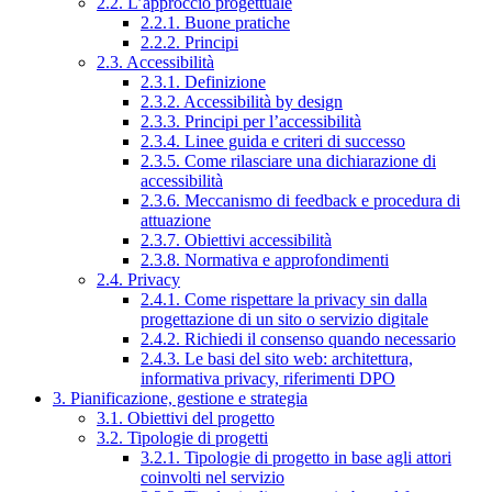
2.2. L’approccio progettuale
2.2.1. Buone pratiche
2.2.2. Principi
2.3. Accessibilità
2.3.1. Definizione
2.3.2. Accessibilità by design
2.3.3. Principi per l’accessibilità
2.3.4. Linee guida e criteri di successo
2.3.5. Come rilasciare una dichiarazione di
accessibilità
2.3.6. Meccanismo di feedback e procedura di
attuazione
2.3.7. Obiettivi accessibilità
2.3.8. Normativa e approfondimenti
2.4. Privacy
2.4.1. Come rispettare la privacy sin dalla
progettazione di un sito o servizio digitale
2.4.2. Richiedi il consenso quando necessario
2.4.3. Le basi del sito web: architettura,
informativa privacy, riferimenti DPO
3. Pianificazione, gestione e strategia
3.1. Obiettivi del progetto
3.2. Tipologie di progetti
3.2.1. Tipologie di progetto in base agli attori
coinvolti nel servizio