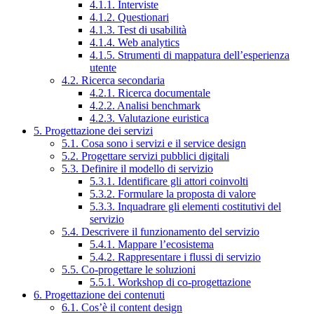
4.1.1. Interviste
4.1.2. Questionari
4.1.3. Test di usabilità
4.1.4. Web analytics
4.1.5. Strumenti di mappatura dell’esperienza
utente
4.2. Ricerca secondaria
4.2.1. Ricerca documentale
4.2.2. Analisi benchmark
4.2.3. Valutazione euristica
5. Progettazione dei servizi
5.1. Cosa sono i servizi e il service design
5.2. Progettare servizi pubblici digitali
5.3. Definire il modello di servizio
5.3.1. Identificare gli attori coinvolti
5.3.2. Formulare la proposta di valore
5.3.3. Inquadrare gli elementi costitutivi del
servizio
5.4. Descrivere il funzionamento del servizio
5.4.1. Mappare l’ecosistema
5.4.2. Rappresentare i flussi di servizio
5.5. Co-progettare le soluzioni
5.5.1. Workshop di co-progettazione
6. Progettazione dei contenuti
6.1. Cos’è il content design