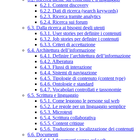
6.2.1. Content discovery
6.2.2. Dati di ricerca (search keywords)
6.2.3. Ricerca tramite analytics
6.2.4. Ricerca sui forum
6.3. Dalla ricerca ai bisogni degli utenti
6.3.1. User stories per definire i contenuti
6.3.2. Job stories per definire i contenuti
6.3.3. Criteri di accettazione
6.4. Architettura dell’informazione
6.4.1. Definire l’architettura dell’informazione
6.4.2. Alberatura
6.4.3. Flussi di interazione
6.4.4. Sistemi di navigazione
6.4.5. Tipologie di contenuto (content type)
6.4.6. Ontologie e standard
6.4.7. Vocabolari controllati e tassonomie
6.5. Scrittura e linguaggio
6.5.1. Come leggono le persone sul web
6.5.2. Le regole per un linguaggio semplice
6.5.3. Microtesti
6.5.4. Scrittura collaborativa
6.5.5. Content critique
6.5.6. Traduzione e localizzazione dei contenuti
6.6. Documenti