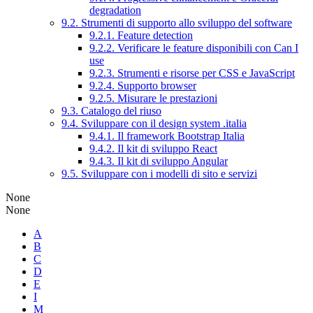
degradation
9.2. Strumenti di supporto allo sviluppo del software
9.2.1. Feature detection
9.2.2. Verificare le feature disponibili con Can I
use
9.2.3. Strumenti e risorse per CSS e JavaScript
9.2.4. Supporto browser
9.2.5. Misurare le prestazioni
9.3. Catalogo del riuso
9.4. Sviluppare con il design system .italia
9.4.1. Il framework Bootstrap Italia
9.4.2. Il kit di sviluppo React
9.4.3. Il kit di sviluppo Angular
9.5. Sviluppare con i modelli di sito e servizi
None
None
A
B
C
D
E
I
M