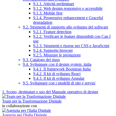
9.1.1. Attività preliminari
9.1.2. Web design responsivo e accessibile
9.1.3. Mobile first
9.1.4. Progressive enhancement e Graceful
degradation
9.2. Strumenti di supporto allo sviluppo del software
9.2.1. Feature detection
9.2.2. Verificare le feature disponibili con Can I
use
9.2.3. Strumenti e risorse per CSS e JavaScript
9.2.4. Supporto browser
9.2.5. Misurare le prestazioni
9.3. Catalogo del riuso
9.4. Sviluppare con il design system .italia
9.4.1. Il framework Bootstrap Italia
9.4.2. Il kit di sviluppo React
9.4.3. Il kit di sviluppo Angular
9.5. Sviluppare con i modelli di sito e servizi
1. Scopo, destinatari e uso del Manuale operativo di design
Team per la Trasformazione Digitale
in collaborazione con
Agenzia per l'Italia Digitale