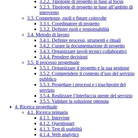
3.2.2. Tipologie di progetto in base al focus
3.2.3. Tipologie di progetto in base all’ambito di
intervento
3.3. Competenze, ruoli e figure coinvolte
3.3.1. Coordinatore di progetto
3.3.2. Definire ruoli e responsabilità
3.4. Metodo di lavoro
3.4.1. Definire processi, strumenti e rituali
3.4.2. Curare la documentazione di progetto
3.4.3. Organizzare tavoli tecnici collaborativi
3.4.4. Prendere decisioni
3.5. Il processo progettuale
3.5.1. Organizzare il progetto e la sua gestione
3.5.2. Comprendere il contesto d’uso del servizio
pubblico
3.5.3. Progettare i processi e i
touchpoint
del
servizio
3.5.4. Realizzare l’interfaccia utente del servizio
3.5.5. Validare la soluzione ottenuta
4. Ricerca progettuale
4.1. Ricerca primaria
4.1.1. Interviste
4.1.2. Questionari
4.1.3. Test di usabilità
4.1.4. Web analytics