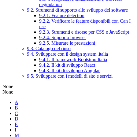
degradation
9.2. Strumenti di supporto allo sviluppo del software
9.2.1. Feature detection
9.2.2. Verificare le feature disponibili con Can I
use
9.2.3. Strumenti e risorse per CSS e JavaScript
9.2.4. Supporto browser
9.2.5. Misurare le prestazioni
9.3. Catalogo del riuso
9.4. Sviluppare con il design system .italia
9.4.1. Il framework Bootstrap Italia
9.4.2. Il kit di sviluppo React
9.4.3. Il kit di sviluppo Angular
9.5. Sviluppare con i modelli di sito e servizi
None
None
A
B
C
D
E
I
M