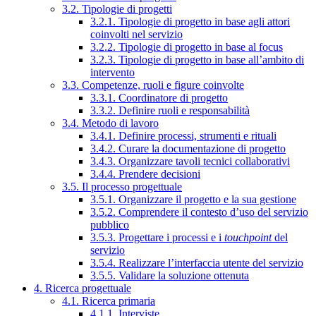
3.2. Tipologie di progetti
3.2.1. Tipologie di progetto in base agli attori
coinvolti nel servizio
3.2.2. Tipologie di progetto in base al focus
3.2.3. Tipologie di progetto in base all’ambito di
intervento
3.3. Competenze, ruoli e figure coinvolte
3.3.1. Coordinatore di progetto
3.3.2. Definire ruoli e responsabilità
3.4. Metodo di lavoro
3.4.1. Definire processi, strumenti e rituali
3.4.2. Curare la documentazione di progetto
3.4.3. Organizzare tavoli tecnici collaborativi
3.4.4. Prendere decisioni
3.5. Il processo progettuale
3.5.1. Organizzare il progetto e la sua gestione
3.5.2. Comprendere il contesto d’uso del servizio
pubblico
3.5.3. Progettare i processi e i
touchpoint
del
servizio
3.5.4. Realizzare l’interfaccia utente del servizio
3.5.5. Validare la soluzione ottenuta
4. Ricerca progettuale
4.1. Ricerca primaria
4.1.1. Interviste