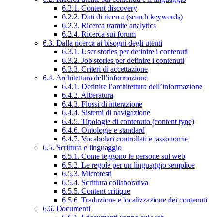
6.2.1. Content discovery
6.2.2. Dati di ricerca (search keywords)
6.2.3. Ricerca tramite analytics
6.2.4. Ricerca sui forum
6.3. Dalla ricerca ai bisogni degli utenti
6.3.1. User stories per definire i contenuti
6.3.2. Job stories per definire i contenuti
6.3.3. Criteri di accettazione
6.4. Architettura dell’informazione
6.4.1. Definire l’architettura dell’informazione
6.4.2. Alberatura
6.4.3. Flussi di interazione
6.4.4. Sistemi di navigazione
6.4.5. Tipologie di contenuto (content type)
6.4.6. Ontologie e standard
6.4.7. Vocabolari controllati e tassonomie
6.5. Scrittura e linguaggio
6.5.1. Come leggono le persone sul web
6.5.2. Le regole per un linguaggio semplice
6.5.3. Microtesti
6.5.4. Scrittura collaborativa
6.5.5. Content critique
6.5.6. Traduzione e localizzazione dei contenuti
6.6. Documenti