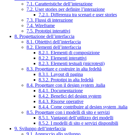
7.1. Caratteristiche dell’interazione
7.2. User stories per definire l’interazione
7.2.1. Differenza tra scenari e user stories
7.3. Flussi di interazione
7.4. Wireframe
7.5. Prototipi interattivi
8. Progettazione dell’interfaccia
8.1. Obiettivi dell’interfaccia
8.2. Elementi dell’interfaccia
8.2.1. Elementi di composizione
8.2.2. Elementi interattivi
8.2.3. Elementi testuali (microtesti)
8.3. Progettare e costruire in alta fedeltà
8.3.1. Layout di pagina
8.3.2. Prototipi in alta fedeltà
8.4. Progettare con il design system .italia
8.4.1. Documentazione
8.4.2. Benefici del design system
8.4.3. Risorse operative
8.4.4. Come contribuire al design system .italia
8.5. Progettare con i modelli di sito e servizi
8.5.1. Vantaggi dell’utilizzo dei modelli
8.5.2. I modelli di sito e servizi disponibili
9. Sviluppo dell’interfaccia
9.1. Approccio allo sviluppo