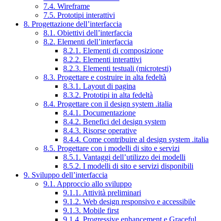
7.4. Wireframe
7.5. Prototipi interattivi
8. Progettazione dell’interfaccia
8.1. Obiettivi dell’interfaccia
8.2. Elementi dell’interfaccia
8.2.1. Elementi di composizione
8.2.2. Elementi interattivi
8.2.3. Elementi testuali (microtesti)
8.3. Progettare e costruire in alta fedeltà
8.3.1. Layout di pagina
8.3.2. Prototipi in alta fedeltà
8.4. Progettare con il design system .italia
8.4.1. Documentazione
8.4.2. Benefici del design system
8.4.3. Risorse operative
8.4.4. Come contribuire al design system .italia
8.5. Progettare con i modelli di sito e servizi
8.5.1. Vantaggi dell’utilizzo dei modelli
8.5.2. I modelli di sito e servizi disponibili
9. Sviluppo dell’interfaccia
9.1. Approccio allo sviluppo
9.1.1. Attività preliminari
9.1.2. Web design responsivo e accessibile
9.1.3. Mobile first
9.1.4. Progressive enhancement e Graceful