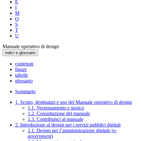
E
I
M
O
S
T
U
Manuale operativo di design
indici e glossario
contenuti
figure
tabelle
glossario
Sommario
1. Scopo, destinatari e uso del Manuale operativo di design
1.1. Versionamento e storico
1.2. Consultazione del manuale
1.3. Contribuisci al manuale
2. Introduzione al design per i servizi pubblici digitali
2.1. Design per l’amministrazione digitale (
e-
government
)