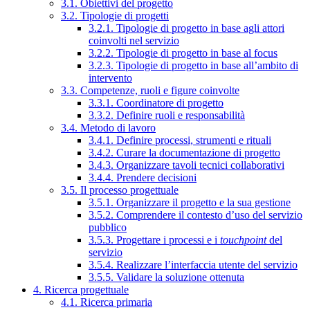
3.1. Obiettivi del progetto
3.2. Tipologie di progetti
3.2.1. Tipologie di progetto in base agli attori
coinvolti nel servizio
3.2.2. Tipologie di progetto in base al focus
3.2.3. Tipologie di progetto in base all’ambito di
intervento
3.3. Competenze, ruoli e figure coinvolte
3.3.1. Coordinatore di progetto
3.3.2. Definire ruoli e responsabilità
3.4. Metodo di lavoro
3.4.1. Definire processi, strumenti e rituali
3.4.2. Curare la documentazione di progetto
3.4.3. Organizzare tavoli tecnici collaborativi
3.4.4. Prendere decisioni
3.5. Il processo progettuale
3.5.1. Organizzare il progetto e la sua gestione
3.5.2. Comprendere il contesto d’uso del servizio
pubblico
3.5.3. Progettare i processi e i
touchpoint
del
servizio
3.5.4. Realizzare l’interfaccia utente del servizio
3.5.5. Validare la soluzione ottenuta
4. Ricerca progettuale
4.1. Ricerca primaria