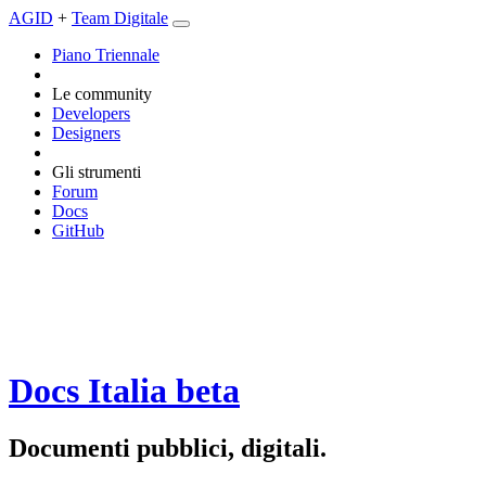
AGID
+
Team Digitale
Piano Triennale
Le community
Developers
Designers
Gli strumenti
Forum
Docs
GitHub
Docs Italia
beta
Documenti pubblici, digitali.