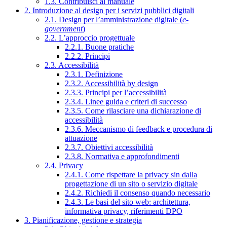
1.3. Contribuisci al manuale
2. Introduzione al design per i servizi pubblici digitali
2.1. Design per l’amministrazione digitale (
e-
government
)
2.2. L’approccio progettuale
2.2.1. Buone pratiche
2.2.2. Principi
2.3. Accessibilità
2.3.1. Definizione
2.3.2. Accessibilità by design
2.3.3. Principi per l’accessibilità
2.3.4. Linee guida e criteri di successo
2.3.5. Come rilasciare una dichiarazione di
accessibilità
2.3.6. Meccanismo di feedback e procedura di
attuazione
2.3.7. Obiettivi accessibilità
2.3.8. Normativa e approfondimenti
2.4. Privacy
2.4.1. Come rispettare la privacy sin dalla
progettazione di un sito o servizio digitale
2.4.2. Richiedi il consenso quando necessario
2.4.3. Le basi del sito web: architettura,
informativa privacy, riferimenti DPO
3. Pianificazione, gestione e strategia