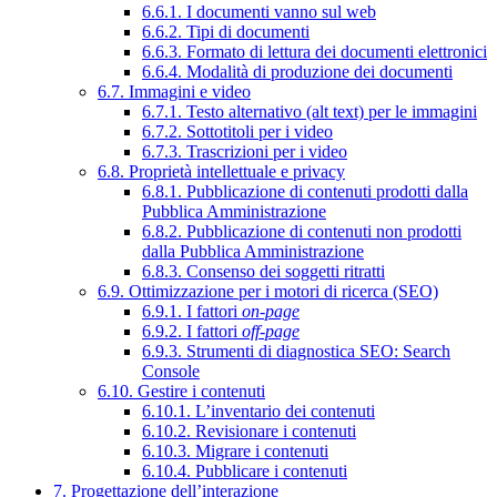
6.6.1. I documenti vanno sul web
6.6.2. Tipi di documenti
6.6.3. Formato di lettura dei documenti elettronici
6.6.4. Modalità di produzione dei documenti
6.7. Immagini e video
6.7.1. Testo alternativo (alt text) per le immagini
6.7.2. Sottotitoli per i video
6.7.3. Trascrizioni per i video
6.8. Proprietà intellettuale e privacy
6.8.1. Pubblicazione di contenuti prodotti dalla
Pubblica Amministrazione
6.8.2. Pubblicazione di contenuti non prodotti
dalla Pubblica Amministrazione
6.8.3. Consenso dei soggetti ritratti
6.9. Ottimizzazione per i motori di ricerca (SEO)
6.9.1. I fattori
on-page
6.9.2. I fattori
off-page
6.9.3. Strumenti di diagnostica SEO: Search
Console
6.10. Gestire i contenuti
6.10.1. L’inventario dei contenuti
6.10.2. Revisionare i contenuti
6.10.3. Migrare i contenuti
6.10.4. Pubblicare i contenuti
7. Progettazione dell’interazione