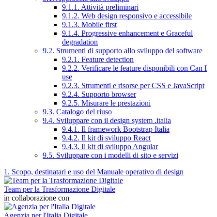
9.1.1. Attività preliminari
9.1.2. Web design responsivo e accessibile
9.1.3. Mobile first
9.1.4. Progressive enhancement e Graceful
degradation
9.2. Strumenti di supporto allo sviluppo del software
9.2.1. Feature detection
9.2.2. Verificare le feature disponibili con Can I
use
9.2.3. Strumenti e risorse per CSS e JavaScript
9.2.4. Supporto browser
9.2.5. Misurare le prestazioni
9.3. Catalogo del riuso
9.4. Sviluppare con il design system .italia
9.4.1. Il framework Bootstrap Italia
9.4.2. Il kit di sviluppo React
9.4.3. Il kit di sviluppo Angular
9.5. Sviluppare con i modelli di sito e servizi
1. Scopo, destinatari e uso del Manuale operativo di design
Team per la Trasformazione Digitale
in collaborazione con
Agenzia per l'Italia Digitale