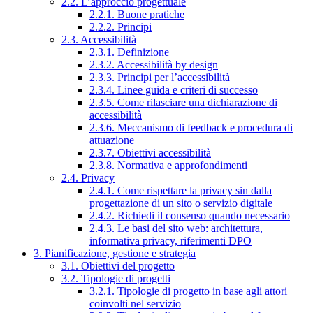
2.2. L’approccio progettuale
2.2.1. Buone pratiche
2.2.2. Principi
2.3. Accessibilità
2.3.1. Definizione
2.3.2. Accessibilità by design
2.3.3. Principi per l’accessibilità
2.3.4. Linee guida e criteri di successo
2.3.5. Come rilasciare una dichiarazione di
accessibilità
2.3.6. Meccanismo di feedback e procedura di
attuazione
2.3.7. Obiettivi accessibilità
2.3.8. Normativa e approfondimenti
2.4. Privacy
2.4.1. Come rispettare la privacy sin dalla
progettazione di un sito o servizio digitale
2.4.2. Richiedi il consenso quando necessario
2.4.3. Le basi del sito web: architettura,
informativa privacy, riferimenti DPO
3. Pianificazione, gestione e strategia
3.1. Obiettivi del progetto
3.2. Tipologie di progetti
3.2.1. Tipologie di progetto in base agli attori
coinvolti nel servizio