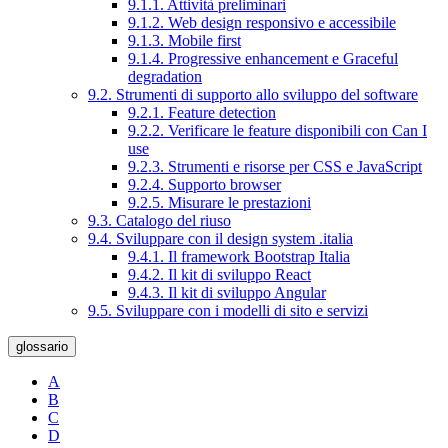
9.1.1. Attività preliminari
9.1.2. Web design responsivo e accessibile
9.1.3. Mobile first
9.1.4. Progressive enhancement e Graceful
degradation
9.2. Strumenti di supporto allo sviluppo del software
9.2.1. Feature detection
9.2.2. Verificare le feature disponibili con Can I
use
9.2.3. Strumenti e risorse per CSS e JavaScript
9.2.4. Supporto browser
9.2.5. Misurare le prestazioni
9.3. Catalogo del riuso
9.4. Sviluppare con il design system .italia
9.4.1. Il framework Bootstrap Italia
9.4.2. Il kit di sviluppo React
9.4.3. Il kit di sviluppo Angular
9.5. Sviluppare con i modelli di sito e servizi
glossario
A
B
C
D