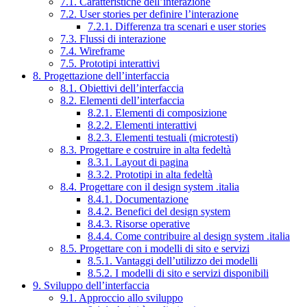
7.1. Caratteristiche dell’interazione
7.2. User stories per definire l’interazione
7.2.1. Differenza tra scenari e user stories
7.3. Flussi di interazione
7.4. Wireframe
7.5. Prototipi interattivi
8. Progettazione dell’interfaccia
8.1. Obiettivi dell’interfaccia
8.2. Elementi dell’interfaccia
8.2.1. Elementi di composizione
8.2.2. Elementi interattivi
8.2.3. Elementi testuali (microtesti)
8.3. Progettare e costruire in alta fedeltà
8.3.1. Layout di pagina
8.3.2. Prototipi in alta fedeltà
8.4. Progettare con il design system .italia
8.4.1. Documentazione
8.4.2. Benefici del design system
8.4.3. Risorse operative
8.4.4. Come contribuire al design system .italia
8.5. Progettare con i modelli di sito e servizi
8.5.1. Vantaggi dell’utilizzo dei modelli
8.5.2. I modelli di sito e servizi disponibili
9. Sviluppo dell’interfaccia
9.1. Approccio allo sviluppo