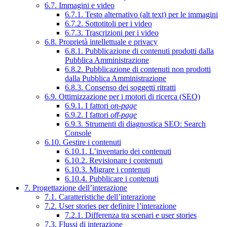
6.7. Immagini e video
6.7.1. Testo alternativo (alt text) per le immagini
6.7.2. Sottotitoli per i video
6.7.3. Trascrizioni per i video
6.8. Proprietà intellettuale e privacy
6.8.1. Pubblicazione di contenuti prodotti dalla
Pubblica Amministrazione
6.8.2. Pubblicazione di contenuti non prodotti
dalla Pubblica Amministrazione
6.8.3. Consenso dei soggetti ritratti
6.9. Ottimizzazione per i motori di ricerca (SEO)
6.9.1. I fattori
on-page
6.9.2. I fattori
off-page
6.9.3. Strumenti di diagnostica SEO: Search
Console
6.10. Gestire i contenuti
6.10.1. L’inventario dei contenuti
6.10.2. Revisionare i contenuti
6.10.3. Migrare i contenuti
6.10.4. Pubblicare i contenuti
7. Progettazione dell’interazione
7.1. Caratteristiche dell’interazione
7.2. User stories per definire l’interazione
7.2.1. Differenza tra scenari e user stories
7.3. Flussi di interazione