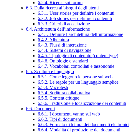
6.2.4. Ricerca sui forum
6.3. Dalla ricerca ai bisogni degli utenti
6.3.1. User stories per definire i contenuti
6.3.2. Job stories per definire i contenuti
6.3.3. Criteri di accettazione
6.4. Architettura dell’informazione
6.4.1. Definire l’architettura dell’informazione
6.4.2. Alberatura
6.4.3. Flussi di interazione
6.4.4. Sistemi di navigazione
6.4.5. Tipologie di contenuto (content type)
6.4.6. Ontologie e standard
6.4.7. Vocabolari controllati e tassonomie
6.5. Scrittura e linguaggio
6.5.1. Come leggono le persone sul web
6.5.2. Le regole per un linguaggio semplice
6.5.3. Microtesti
6.5.4. Scrittura collaborativa
6.5.5. Content critique
6.5.6. Traduzione e localizzazione dei contenuti
6.6. Documenti
6.6.1. I documenti vanno sul web
6.6.2. Tipi di documenti
6.6.3. Formato di lettura dei documenti elettronici
6.6.4. Modalità di produzione dei documenti