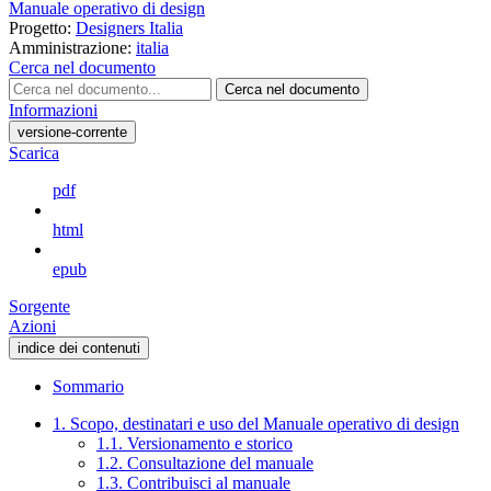
Manuale operativo di design
Progetto:
Designers Italia
Amministrazione:
italia
Cerca nel documento
Cerca nel documento
Informazioni
versione-corrente
Scarica
pdf
html
epub
Sorgente
Azioni
indice dei contenuti
Sommario
1. Scopo, destinatari e uso del Manuale operativo di design
1.1. Versionamento e storico
1.2. Consultazione del manuale
1.3. Contribuisci al manuale