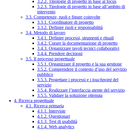
3.2.2. Tipologie di progetto in base al focus
3.2.3. Tipologie di progetto in base all’ambito di
intervento
3.3. Competenze, ruoli e figure coinvolte
3.3.1. Coordinatore di progetto
3.3.2. Definire ruoli e responsabilità
3.4. Metodo di lavoro
3.4.1. Definire processi, strumenti e rituali
3.4.2. Curare la documentazione di progetto
3.4.3. Organizzare tavoli tecnici collaborativi
3.4.4. Prendere decisioni
3.5. Il processo progettuale
3.5.1. Organizzare il progetto e la sua gestione
3.5.2. Comprendere il contesto d’uso del servizio
pubblico
3.5.3. Progettare i processi e i
touchpoint
del
servizio
3.5.4. Realizzare l’interfaccia utente del servizio
3.5.5. Validare la soluzione ottenuta
4. Ricerca progettuale
4.1. Ricerca primaria
4.1.1. Interviste
4.1.2. Questionari
4.1.3. Test di usabilità
4.1.4. Web analytics