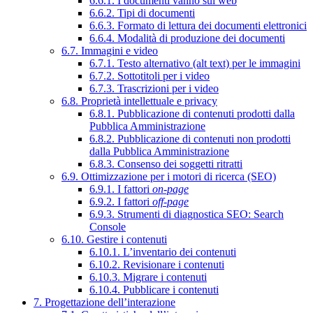
6.6.1. I documenti vanno sul web
6.6.2. Tipi di documenti
6.6.3. Formato di lettura dei documenti elettronici
6.6.4. Modalità di produzione dei documenti
6.7. Immagini e video
6.7.1. Testo alternativo (alt text) per le immagini
6.7.2. Sottotitoli per i video
6.7.3. Trascrizioni per i video
6.8. Proprietà intellettuale e privacy
6.8.1. Pubblicazione di contenuti prodotti dalla
Pubblica Amministrazione
6.8.2. Pubblicazione di contenuti non prodotti
dalla Pubblica Amministrazione
6.8.3. Consenso dei soggetti ritratti
6.9. Ottimizzazione per i motori di ricerca (SEO)
6.9.1. I fattori
on-page
6.9.2. I fattori
off-page
6.9.3. Strumenti di diagnostica SEO: Search
Console
6.10. Gestire i contenuti
6.10.1. L’inventario dei contenuti
6.10.2. Revisionare i contenuti
6.10.3. Migrare i contenuti
6.10.4. Pubblicare i contenuti
7. Progettazione dell’interazione