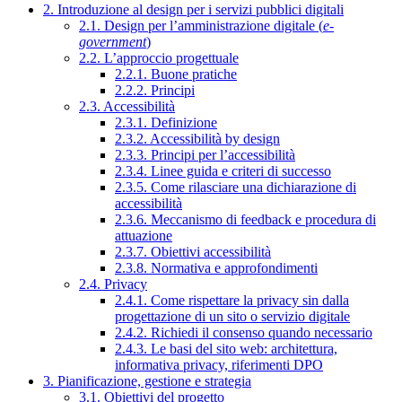
2. Introduzione al design per i servizi pubblici digitali
2.1. Design per l’amministrazione digitale (
e-
government
)
2.2. L’approccio progettuale
2.2.1. Buone pratiche
2.2.2. Principi
2.3. Accessibilità
2.3.1. Definizione
2.3.2. Accessibilità by design
2.3.3. Principi per l’accessibilità
2.3.4. Linee guida e criteri di successo
2.3.5. Come rilasciare una dichiarazione di
accessibilità
2.3.6. Meccanismo di feedback e procedura di
attuazione
2.3.7. Obiettivi accessibilità
2.3.8. Normativa e approfondimenti
2.4. Privacy
2.4.1. Come rispettare la privacy sin dalla
progettazione di un sito o servizio digitale
2.4.2. Richiedi il consenso quando necessario
2.4.3. Le basi del sito web: architettura,
informativa privacy, riferimenti DPO
3. Pianificazione, gestione e strategia
3.1. Obiettivi del progetto