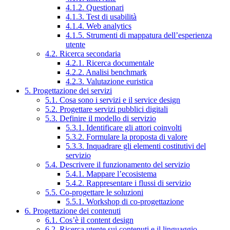
4.1.2. Questionari
4.1.3. Test di usabilità
4.1.4. Web analytics
4.1.5. Strumenti di mappatura dell’esperienza
utente
4.2. Ricerca secondaria
4.2.1. Ricerca documentale
4.2.2. Analisi benchmark
4.2.3. Valutazione euristica
5. Progettazione dei servizi
5.1. Cosa sono i servizi e il service design
5.2. Progettare servizi pubblici digitali
5.3. Definire il modello di servizio
5.3.1. Identificare gli attori coinvolti
5.3.2. Formulare la proposta di valore
5.3.3. Inquadrare gli elementi costitutivi del
servizio
5.4. Descrivere il funzionamento del servizio
5.4.1. Mappare l’ecosistema
5.4.2. Rappresentare i flussi di servizio
5.5. Co-progettare le soluzioni
5.5.1. Workshop di co-progettazione
6. Progettazione dei contenuti
6.1. Cos’è il content design
6.2. Ricerca utente sui contenuti e il linguaggio