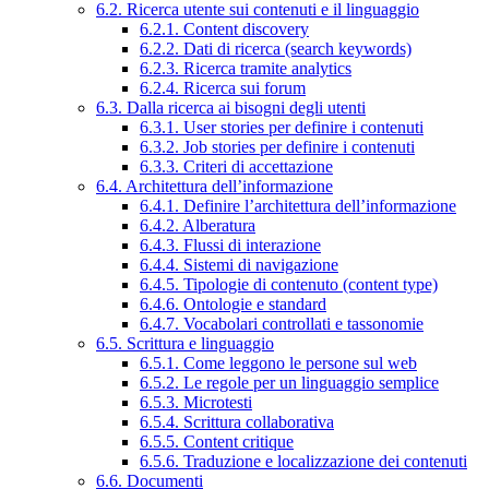
6.2. Ricerca utente sui contenuti e il linguaggio
6.2.1. Content discovery
6.2.2. Dati di ricerca (search keywords)
6.2.3. Ricerca tramite analytics
6.2.4. Ricerca sui forum
6.3. Dalla ricerca ai bisogni degli utenti
6.3.1. User stories per definire i contenuti
6.3.2. Job stories per definire i contenuti
6.3.3. Criteri di accettazione
6.4. Architettura dell’informazione
6.4.1. Definire l’architettura dell’informazione
6.4.2. Alberatura
6.4.3. Flussi di interazione
6.4.4. Sistemi di navigazione
6.4.5. Tipologie di contenuto (content type)
6.4.6. Ontologie e standard
6.4.7. Vocabolari controllati e tassonomie
6.5. Scrittura e linguaggio
6.5.1. Come leggono le persone sul web
6.5.2. Le regole per un linguaggio semplice
6.5.3. Microtesti
6.5.4. Scrittura collaborativa
6.5.5. Content critique
6.5.6. Traduzione e localizzazione dei contenuti
6.6. Documenti