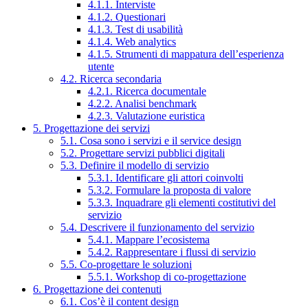
4.1.1. Interviste
4.1.2. Questionari
4.1.3. Test di usabilità
4.1.4. Web analytics
4.1.5. Strumenti di mappatura dell’esperienza
utente
4.2. Ricerca secondaria
4.2.1. Ricerca documentale
4.2.2. Analisi benchmark
4.2.3. Valutazione euristica
5. Progettazione dei servizi
5.1. Cosa sono i servizi e il service design
5.2. Progettare servizi pubblici digitali
5.3. Definire il modello di servizio
5.3.1. Identificare gli attori coinvolti
5.3.2. Formulare la proposta di valore
5.3.3. Inquadrare gli elementi costitutivi del
servizio
5.4. Descrivere il funzionamento del servizio
5.4.1. Mappare l’ecosistema
5.4.2. Rappresentare i flussi di servizio
5.5. Co-progettare le soluzioni
5.5.1. Workshop di co-progettazione
6. Progettazione dei contenuti
6.1. Cos’è il content design