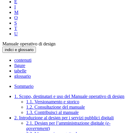
E
I
M
O
S
T
U
Manuale operativo di design
indici e glossario
contenuti
figure
tabelle
glossario
Sommario
1. Scopo, destinatari e uso del Manuale operativo di design
1.1. Versionamento e storico
1.2. Consultazione del manuale
1.3. Contribuisci al manuale
2. Introduzione al design per i servizi pubblici digitali
2.1. Design per l’amministrazione digitale (
e-
government
)