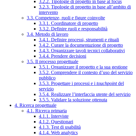
3.2.2. Tipologie di progetto in base al focus
3.2.3. Tipologie di progetto in base all’ambito di
intervento
3.3. Competenze, ruoli e figure coinvolte
3.3.1. Coordinatore di progetto
3.3.2. Definire ruoli e responsabilità
3.4. Metodo di lavoro
3.4.1. Definire processi, strumenti e rituali
3.4.2. Curare la documentazione di progetto
3.4.3. Organizzare tavoli tecnici collaborativi
3.4.4. Prendere decisioni
3.5. Il processo progettuale
3.5.1. Organizzare il progetto e la sua gestione
3.5.2. Comprendere il contesto d’uso del servizio
pubblico
3.5.3. Progettare i processi e i
touchpoint
del
servizio
3.5.4. Realizzare l’interfaccia utente del servizio
3.5.5. Validare la soluzione ottenuta
4. Ricerca progettuale
4.1. Ricerca primaria
4.1.1. Interviste
4.1.2. Questionari
4.1.3. Test di usabilità
4.1.4. Web analytics