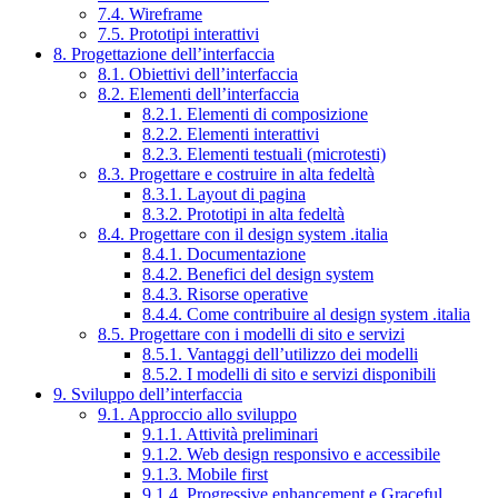
7.4. Wireframe
7.5. Prototipi interattivi
8. Progettazione dell’interfaccia
8.1. Obiettivi dell’interfaccia
8.2. Elementi dell’interfaccia
8.2.1. Elementi di composizione
8.2.2. Elementi interattivi
8.2.3. Elementi testuali (microtesti)
8.3. Progettare e costruire in alta fedeltà
8.3.1. Layout di pagina
8.3.2. Prototipi in alta fedeltà
8.4. Progettare con il design system .italia
8.4.1. Documentazione
8.4.2. Benefici del design system
8.4.3. Risorse operative
8.4.4. Come contribuire al design system .italia
8.5. Progettare con i modelli di sito e servizi
8.5.1. Vantaggi dell’utilizzo dei modelli
8.5.2. I modelli di sito e servizi disponibili
9. Sviluppo dell’interfaccia
9.1. Approccio allo sviluppo
9.1.1. Attività preliminari
9.1.2. Web design responsivo e accessibile
9.1.3. Mobile first
9.1.4. Progressive enhancement e Graceful