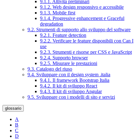
9.1.1. Attività preliminari
9.1.2. Web design responsivo e accessibile
9.1.3. Mobile first
9.1.4. Progressive enhancement e Graceful
degradation
9.2. Strumenti di supporto allo sviluppo del software
9.2.1. Feature detection
9.2.2. Verificare le feature disponibili con Can I
use
9.2.3. Strumenti e risorse per CSS e JavaScript
9.2.4. Supporto browser
9.2.5. Misurare le prestazioni
9.3. Catalogo del riuso
9.4. Sviluppare con il design system .italia
9.4.1. Il framework Bootstrap Italia
9.4.2. Il kit di sviluppo React
9.4.3. Il kit di sviluppo Angular
9.5. Sviluppare con i modelli di sito e servizi
glossario
A
B
C
D