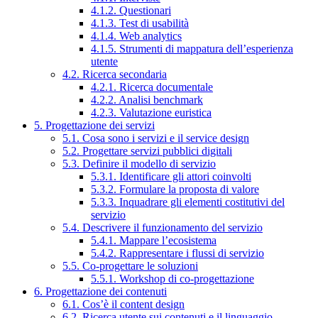
4.1.2. Questionari
4.1.3. Test di usabilità
4.1.4. Web analytics
4.1.5. Strumenti di mappatura dell’esperienza
utente
4.2. Ricerca secondaria
4.2.1. Ricerca documentale
4.2.2. Analisi benchmark
4.2.3. Valutazione euristica
5. Progettazione dei servizi
5.1. Cosa sono i servizi e il service design
5.2. Progettare servizi pubblici digitali
5.3. Definire il modello di servizio
5.3.1. Identificare gli attori coinvolti
5.3.2. Formulare la proposta di valore
5.3.3. Inquadrare gli elementi costitutivi del
servizio
5.4. Descrivere il funzionamento del servizio
5.4.1. Mappare l’ecosistema
5.4.2. Rappresentare i flussi di servizio
5.5. Co-progettare le soluzioni
5.5.1. Workshop di co-progettazione
6. Progettazione dei contenuti
6.1. Cos’è il content design
6.2. Ricerca utente sui contenuti e il linguaggio