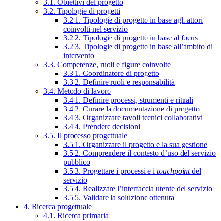
3.1. Obiettivi del progetto
3.2. Tipologie di progetti
3.2.1. Tipologie di progetto in base agli attori
coinvolti nel servizio
3.2.2. Tipologie di progetto in base al focus
3.2.3. Tipologie di progetto in base all’ambito di
intervento
3.3. Competenze, ruoli e figure coinvolte
3.3.1. Coordinatore di progetto
3.3.2. Definire ruoli e responsabilità
3.4. Metodo di lavoro
3.4.1. Definire processi, strumenti e rituali
3.4.2. Curare la documentazione di progetto
3.4.3. Organizzare tavoli tecnici collaborativi
3.4.4. Prendere decisioni
3.5. Il processo progettuale
3.5.1. Organizzare il progetto e la sua gestione
3.5.2. Comprendere il contesto d’uso del servizio
pubblico
3.5.3. Progettare i processi e i
touchpoint
del
servizio
3.5.4. Realizzare l’interfaccia utente del servizio
3.5.5. Validare la soluzione ottenuta
4. Ricerca progettuale
4.1. Ricerca primaria