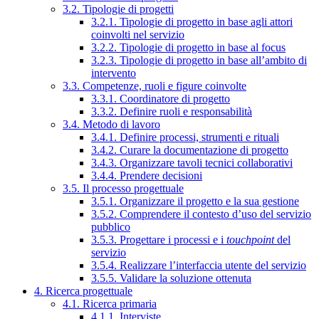
3.2. Tipologie di progetti
3.2.1. Tipologie di progetto in base agli attori
coinvolti nel servizio
3.2.2. Tipologie di progetto in base al focus
3.2.3. Tipologie di progetto in base all’ambito di
intervento
3.3. Competenze, ruoli e figure coinvolte
3.3.1. Coordinatore di progetto
3.3.2. Definire ruoli e responsabilità
3.4. Metodo di lavoro
3.4.1. Definire processi, strumenti e rituali
3.4.2. Curare la documentazione di progetto
3.4.3. Organizzare tavoli tecnici collaborativi
3.4.4. Prendere decisioni
3.5. Il processo progettuale
3.5.1. Organizzare il progetto e la sua gestione
3.5.2. Comprendere il contesto d’uso del servizio
pubblico
3.5.3. Progettare i processi e i
touchpoint
del
servizio
3.5.4. Realizzare l’interfaccia utente del servizio
3.5.5. Validare la soluzione ottenuta
4. Ricerca progettuale
4.1. Ricerca primaria
4.1.1. Interviste