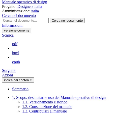
Manuale operativo di design
Progetto:
Designers Italia
Amministrazione:
italia
Cerca nel documento
Cerca nel documento
Informazioni
versione-corrente
Scarica
pdf
html
epub
Sorgente
Azioni
indice dei contenuti
Sommario
1. Scopo, destinatari e uso del Manuale operativo di design
1.1. Versionamento e storico
1.2. Consultazione del manuale
1.3. Contribuisci al manuale