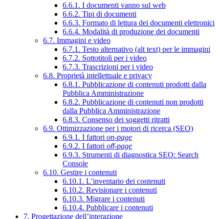
6.6.1. I documenti vanno sul web
6.6.2. Tipi di documenti
6.6.3. Formato di lettura dei documenti elettronici
6.6.4. Modalità di produzione dei documenti
6.7. Immagini e video
6.7.1. Testo alternativo (alt text) per le immagini
6.7.2. Sottotitoli per i video
6.7.3. Trascrizioni per i video
6.8. Proprietà intellettuale e privacy
6.8.1. Pubblicazione di contenuti prodotti dalla
Pubblica Amministrazione
6.8.2. Pubblicazione di contenuti non prodotti
dalla Pubblica Amministrazione
6.8.3. Consenso dei soggetti ritratti
6.9. Ottimizzazione per i motori di ricerca (SEO)
6.9.1. I fattori
on-page
6.9.2. I fattori
off-page
6.9.3. Strumenti di diagnostica SEO: Search
Console
6.10. Gestire i contenuti
6.10.1. L’inventario dei contenuti
6.10.2. Revisionare i contenuti
6.10.3. Migrare i contenuti
6.10.4. Pubblicare i contenuti
7. Progettazione dell’interazione