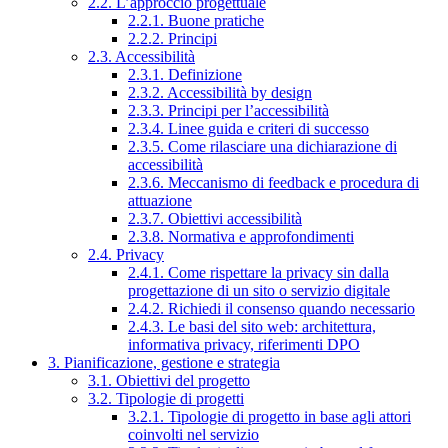
2.2. L’approccio progettuale
2.2.1. Buone pratiche
2.2.2. Principi
2.3. Accessibilità
2.3.1. Definizione
2.3.2. Accessibilità by design
2.3.3. Principi per l’accessibilità
2.3.4. Linee guida e criteri di successo
2.3.5. Come rilasciare una dichiarazione di
accessibilità
2.3.6. Meccanismo di feedback e procedura di
attuazione
2.3.7. Obiettivi accessibilità
2.3.8. Normativa e approfondimenti
2.4. Privacy
2.4.1. Come rispettare la privacy sin dalla
progettazione di un sito o servizio digitale
2.4.2. Richiedi il consenso quando necessario
2.4.3. Le basi del sito web: architettura,
informativa privacy, riferimenti DPO
3. Pianificazione, gestione e strategia
3.1. Obiettivi del progetto
3.2. Tipologie di progetti
3.2.1. Tipologie di progetto in base agli attori
coinvolti nel servizio