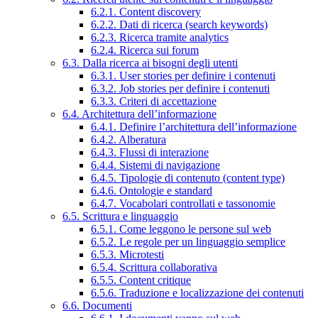
6.2.1. Content discovery
6.2.2. Dati di ricerca (search keywords)
6.2.3. Ricerca tramite analytics
6.2.4. Ricerca sui forum
6.3. Dalla ricerca ai bisogni degli utenti
6.3.1. User stories per definire i contenuti
6.3.2. Job stories per definire i contenuti
6.3.3. Criteri di accettazione
6.4. Architettura dell’informazione
6.4.1. Definire l’architettura dell’informazione
6.4.2. Alberatura
6.4.3. Flussi di interazione
6.4.4. Sistemi di navigazione
6.4.5. Tipologie di contenuto (content type)
6.4.6. Ontologie e standard
6.4.7. Vocabolari controllati e tassonomie
6.5. Scrittura e linguaggio
6.5.1. Come leggono le persone sul web
6.5.2. Le regole per un linguaggio semplice
6.5.3. Microtesti
6.5.4. Scrittura collaborativa
6.5.5. Content critique
6.5.6. Traduzione e localizzazione dei contenuti
6.6. Documenti