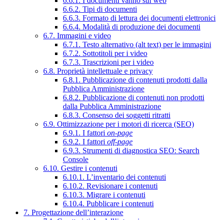
6.6.1. I documenti vanno sul web
6.6.2. Tipi di documenti
6.6.3. Formato di lettura dei documenti elettronici
6.6.4. Modalità di produzione dei documenti
6.7. Immagini e video
6.7.1. Testo alternativo (alt text) per le immagini
6.7.2. Sottotitoli per i video
6.7.3. Trascrizioni per i video
6.8. Proprietà intellettuale e privacy
6.8.1. Pubblicazione di contenuti prodotti dalla
Pubblica Amministrazione
6.8.2. Pubblicazione di contenuti non prodotti
dalla Pubblica Amministrazione
6.8.3. Consenso dei soggetti ritratti
6.9. Ottimizzazione per i motori di ricerca (SEO)
6.9.1. I fattori
on-page
6.9.2. I fattori
off-page
6.9.3. Strumenti di diagnostica SEO: Search
Console
6.10. Gestire i contenuti
6.10.1. L’inventario dei contenuti
6.10.2. Revisionare i contenuti
6.10.3. Migrare i contenuti
6.10.4. Pubblicare i contenuti
7. Progettazione dell’interazione