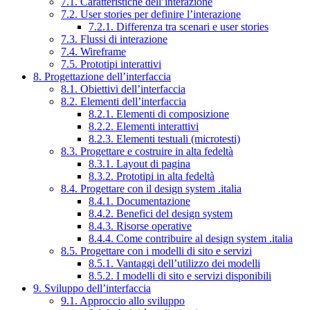
7.1. Caratteristiche dell’interazione
7.2. User stories per definire l’interazione
7.2.1. Differenza tra scenari e user stories
7.3. Flussi di interazione
7.4. Wireframe
7.5. Prototipi interattivi
8. Progettazione dell’interfaccia
8.1. Obiettivi dell’interfaccia
8.2. Elementi dell’interfaccia
8.2.1. Elementi di composizione
8.2.2. Elementi interattivi
8.2.3. Elementi testuali (microtesti)
8.3. Progettare e costruire in alta fedeltà
8.3.1. Layout di pagina
8.3.2. Prototipi in alta fedeltà
8.4. Progettare con il design system .italia
8.4.1. Documentazione
8.4.2. Benefici del design system
8.4.3. Risorse operative
8.4.4. Come contribuire al design system .italia
8.5. Progettare con i modelli di sito e servizi
8.5.1. Vantaggi dell’utilizzo dei modelli
8.5.2. I modelli di sito e servizi disponibili
9. Sviluppo dell’interfaccia
9.1. Approccio allo sviluppo