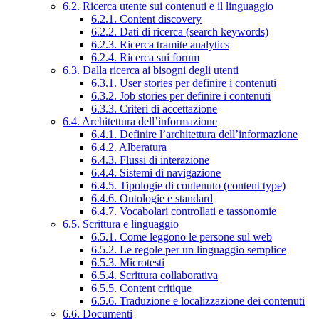
6.2. Ricerca utente sui contenuti e il linguaggio
6.2.1. Content discovery
6.2.2. Dati di ricerca (search keywords)
6.2.3. Ricerca tramite analytics
6.2.4. Ricerca sui forum
6.3. Dalla ricerca ai bisogni degli utenti
6.3.1. User stories per definire i contenuti
6.3.2. Job stories per definire i contenuti
6.3.3. Criteri di accettazione
6.4. Architettura dell’informazione
6.4.1. Definire l’architettura dell’informazione
6.4.2. Alberatura
6.4.3. Flussi di interazione
6.4.4. Sistemi di navigazione
6.4.5. Tipologie di contenuto (content type)
6.4.6. Ontologie e standard
6.4.7. Vocabolari controllati e tassonomie
6.5. Scrittura e linguaggio
6.5.1. Come leggono le persone sul web
6.5.2. Le regole per un linguaggio semplice
6.5.3. Microtesti
6.5.4. Scrittura collaborativa
6.5.5. Content critique
6.5.6. Traduzione e localizzazione dei contenuti
6.6. Documenti