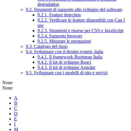
degradation
9.2. Strumenti di supporto allo sviluppo del software
9.2.1. Feature detection
9.2.2. Verificare le feature disponibili con Can I
use
9.2.3. Strumenti e risorse per CSS e JavaScript
9.2.4. Supporto browser
9.2.5. Misurare le prestazioni
9.3. Catalogo del riuso
9.4. Sviluppare con il design system .italia
9.4.1. Il framework Bootstrap Italia
9.4.2. Il kit di sviluppo React
9.4.3. Il kit di sviluppo Angular
9.5. Sviluppare con i modelli di sito e servizi
None
None
A
B
C
D
E
I
M