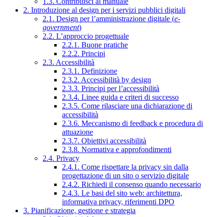
1.3. Contribuisci al manuale
2. Introduzione al design per i servizi pubblici digitali
2.1. Design per l’amministrazione digitale (
e-
government
)
2.2. L’approccio progettuale
2.2.1. Buone pratiche
2.2.2. Principi
2.3. Accessibilità
2.3.1. Definizione
2.3.2. Accessibilità by design
2.3.3. Principi per l’accessibilità
2.3.4. Linee guida e criteri di successo
2.3.5. Come rilasciare una dichiarazione di
accessibilità
2.3.6. Meccanismo di feedback e procedura di
attuazione
2.3.7. Obiettivi accessibilità
2.3.8. Normativa e approfondimenti
2.4. Privacy
2.4.1. Come rispettare la privacy sin dalla
progettazione di un sito o servizio digitale
2.4.2. Richiedi il consenso quando necessario
2.4.3. Le basi del sito web: architettura,
informativa privacy, riferimenti DPO
3. Pianificazione, gestione e strategia