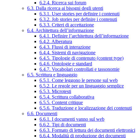
6.2.4. Ricerca sui forum
6.3. Dalla ricerca ai bisogni degli utenti
6.3.1. User stories per definire i contenuti
6.3.2. Job stories per definire i contenuti
6.3.3. Criteri di accettazione
6.4. Architettura dell’informazione
6.4.1. Definire l’architettura dell’informazione
6.4.2. Alberatura
6.4.3. Flussi di interazione
6.4.4. Sistemi di navigazione
6.4.5. Tipologie di contenuto (content type)
6.4.6. Ontologie e standard
6.4.7. Vocabolari controllati e tassonomie
6.5. Scrittura e linguaggio
6.5.1. Come leggono le persone sul web
6.5.2. Le regole per un linguaggio semplice
6.5.3. Microtesti
6.5.4. Scrittura collaborativa
6.5.5. Content critique
6.5.6. Traduzione e localizzazione dei contenuti
6.6. Documenti
6.6.1. I documenti vanno sul web
6.6.2. Tipi di documenti
6.6.3. Formato di lettura dei documenti elettronici
6.6.4. Modalità di produzione dei documenti