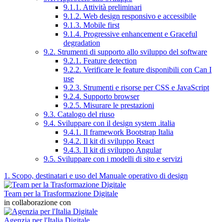
9.1.1. Attività preliminari
9.1.2. Web design responsivo e accessibile
9.1.3. Mobile first
9.1.4. Progressive enhancement e Graceful
degradation
9.2. Strumenti di supporto allo sviluppo del software
9.2.1. Feature detection
9.2.2. Verificare le feature disponibili con Can I
use
9.2.3. Strumenti e risorse per CSS e JavaScript
9.2.4. Supporto browser
9.2.5. Misurare le prestazioni
9.3. Catalogo del riuso
9.4. Sviluppare con il design system .italia
9.4.1. Il framework Bootstrap Italia
9.4.2. Il kit di sviluppo React
9.4.3. Il kit di sviluppo Angular
9.5. Sviluppare con i modelli di sito e servizi
1. Scopo, destinatari e uso del Manuale operativo di design
Team per la Trasformazione Digitale
in collaborazione con
Agenzia per l'Italia Digitale