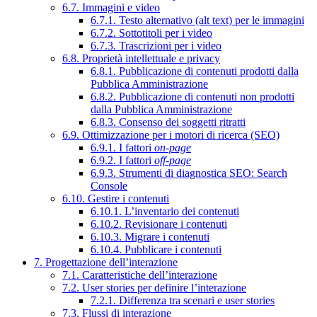
6.7. Immagini e video
6.7.1. Testo alternativo (alt text) per le immagini
6.7.2. Sottotitoli per i video
6.7.3. Trascrizioni per i video
6.8. Proprietà intellettuale e privacy
6.8.1. Pubblicazione di contenuti prodotti dalla
Pubblica Amministrazione
6.8.2. Pubblicazione di contenuti non prodotti
dalla Pubblica Amministrazione
6.8.3. Consenso dei soggetti ritratti
6.9. Ottimizzazione per i motori di ricerca (SEO)
6.9.1. I fattori
on-page
6.9.2. I fattori
off-page
6.9.3. Strumenti di diagnostica SEO: Search
Console
6.10. Gestire i contenuti
6.10.1. L’inventario dei contenuti
6.10.2. Revisionare i contenuti
6.10.3. Migrare i contenuti
6.10.4. Pubblicare i contenuti
7. Progettazione dell’interazione
7.1. Caratteristiche dell’interazione
7.2. User stories per definire l’interazione
7.2.1. Differenza tra scenari e user stories
7.3. Flussi di interazione