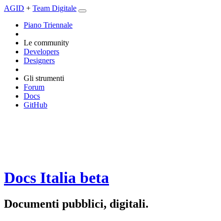
AGID
+
Team Digitale
Piano Triennale
Le community
Developers
Designers
Gli strumenti
Forum
Docs
GitHub
Docs Italia
beta
Documenti pubblici, digitali.