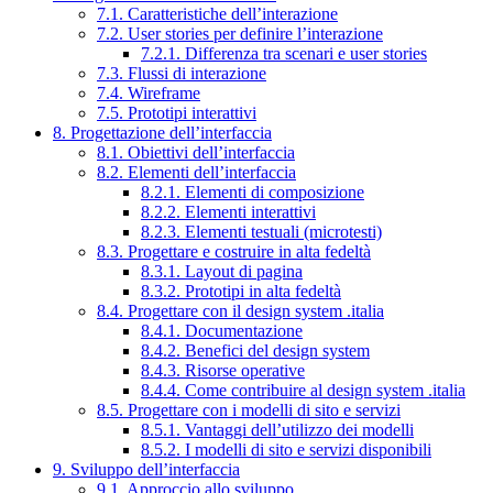
7.1. Caratteristiche dell’interazione
7.2. User stories per definire l’interazione
7.2.1. Differenza tra scenari e user stories
7.3. Flussi di interazione
7.4. Wireframe
7.5. Prototipi interattivi
8. Progettazione dell’interfaccia
8.1. Obiettivi dell’interfaccia
8.2. Elementi dell’interfaccia
8.2.1. Elementi di composizione
8.2.2. Elementi interattivi
8.2.3. Elementi testuali (microtesti)
8.3. Progettare e costruire in alta fedeltà
8.3.1. Layout di pagina
8.3.2. Prototipi in alta fedeltà
8.4. Progettare con il design system .italia
8.4.1. Documentazione
8.4.2. Benefici del design system
8.4.3. Risorse operative
8.4.4. Come contribuire al design system .italia
8.5. Progettare con i modelli di sito e servizi
8.5.1. Vantaggi dell’utilizzo dei modelli
8.5.2. I modelli di sito e servizi disponibili
9. Sviluppo dell’interfaccia
9.1. Approccio allo sviluppo