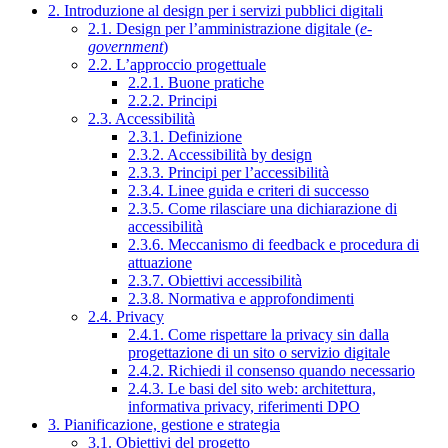
2. Introduzione al design per i servizi pubblici digitali
2.1. Design per l’amministrazione digitale (
e-
government
)
2.2. L’approccio progettuale
2.2.1. Buone pratiche
2.2.2. Principi
2.3. Accessibilità
2.3.1. Definizione
2.3.2. Accessibilità by design
2.3.3. Principi per l’accessibilità
2.3.4. Linee guida e criteri di successo
2.3.5. Come rilasciare una dichiarazione di
accessibilità
2.3.6. Meccanismo di feedback e procedura di
attuazione
2.3.7. Obiettivi accessibilità
2.3.8. Normativa e approfondimenti
2.4. Privacy
2.4.1. Come rispettare la privacy sin dalla
progettazione di un sito o servizio digitale
2.4.2. Richiedi il consenso quando necessario
2.4.3. Le basi del sito web: architettura,
informativa privacy, riferimenti DPO
3. Pianificazione, gestione e strategia
3.1. Obiettivi del progetto