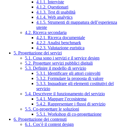
4.1.1. Interviste
4.1.2. Questionari
4.1.3. Test di usabilità
4.1.4. Web analytics
4.1.5. Strumenti di mappatura dell’esperienza
utente
4.2. Ricerca secondaria
4.2.1. Ricerca documentale
4.2.2. Analisi benchmark
4.2.3. Valutazione euristica
5. Progettazione dei servizi
5.1. Cosa sono i servizi e il service design
5.2. Progettare servizi pubblici digitali
5.3. Definire il modello di servizio
5.3.1. Identificare gli attori coinvolti
5.3.2. Formulare la proposta di valore
5.3.3. Inquadrare gli elementi costitutivi del
servizio
5.4. Descrivere il funzionamento del servizio
5.4.1. Mappare l’ecosistema
5.4.2. Rappresentare i flussi di servizio
5.5. Co-progettare le soluzioni
5.5.1. Workshop di co-progettazione
6. Progettazione dei contenuti
6.1. Cos’è il content design