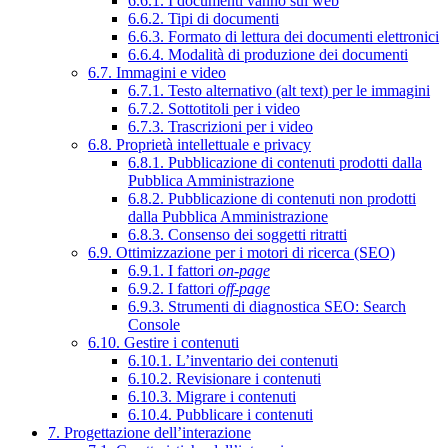
6.6.1. I documenti vanno sul web
6.6.2. Tipi di documenti
6.6.3. Formato di lettura dei documenti elettronici
6.6.4. Modalità di produzione dei documenti
6.7. Immagini e video
6.7.1. Testo alternativo (alt text) per le immagini
6.7.2. Sottotitoli per i video
6.7.3. Trascrizioni per i video
6.8. Proprietà intellettuale e privacy
6.8.1. Pubblicazione di contenuti prodotti dalla
Pubblica Amministrazione
6.8.2. Pubblicazione di contenuti non prodotti
dalla Pubblica Amministrazione
6.8.3. Consenso dei soggetti ritratti
6.9. Ottimizzazione per i motori di ricerca (SEO)
6.9.1. I fattori
on-page
6.9.2. I fattori
off-page
6.9.3. Strumenti di diagnostica SEO: Search
Console
6.10. Gestire i contenuti
6.10.1. L’inventario dei contenuti
6.10.2. Revisionare i contenuti
6.10.3. Migrare i contenuti
6.10.4. Pubblicare i contenuti
7. Progettazione dell’interazione