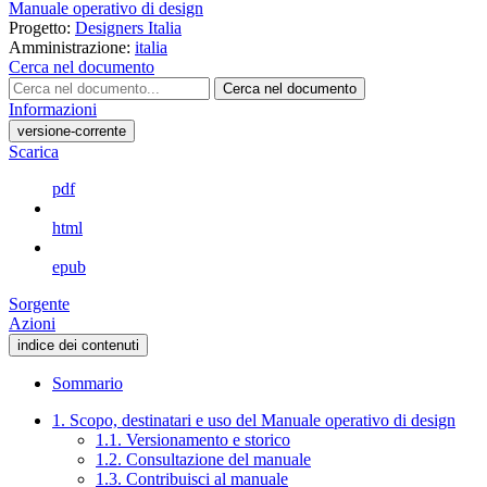
Manuale operativo di design
Progetto:
Designers Italia
Amministrazione:
italia
Cerca nel documento
Cerca nel documento
Informazioni
versione-corrente
Scarica
pdf
html
epub
Sorgente
Azioni
indice dei contenuti
Sommario
1. Scopo, destinatari e uso del Manuale operativo di design
1.1. Versionamento e storico
1.2. Consultazione del manuale
1.3. Contribuisci al manuale