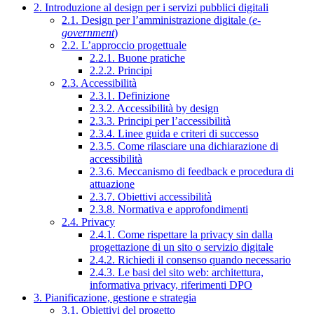
2. Introduzione al design per i servizi pubblici digitali
2.1. Design per l’amministrazione digitale (
e-
government
)
2.2. L’approccio progettuale
2.2.1. Buone pratiche
2.2.2. Principi
2.3. Accessibilità
2.3.1. Definizione
2.3.2. Accessibilità by design
2.3.3. Principi per l’accessibilità
2.3.4. Linee guida e criteri di successo
2.3.5. Come rilasciare una dichiarazione di
accessibilità
2.3.6. Meccanismo di feedback e procedura di
attuazione
2.3.7. Obiettivi accessibilità
2.3.8. Normativa e approfondimenti
2.4. Privacy
2.4.1. Come rispettare la privacy sin dalla
progettazione di un sito o servizio digitale
2.4.2. Richiedi il consenso quando necessario
2.4.3. Le basi del sito web: architettura,
informativa privacy, riferimenti DPO
3. Pianificazione, gestione e strategia
3.1. Obiettivi del progetto