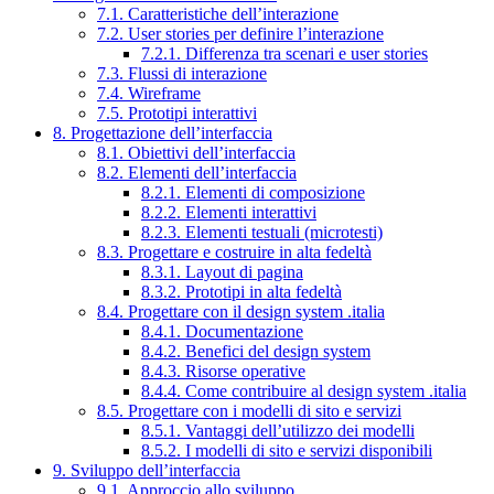
7.1. Caratteristiche dell’interazione
7.2. User stories per definire l’interazione
7.2.1. Differenza tra scenari e user stories
7.3. Flussi di interazione
7.4. Wireframe
7.5. Prototipi interattivi
8. Progettazione dell’interfaccia
8.1. Obiettivi dell’interfaccia
8.2. Elementi dell’interfaccia
8.2.1. Elementi di composizione
8.2.2. Elementi interattivi
8.2.3. Elementi testuali (microtesti)
8.3. Progettare e costruire in alta fedeltà
8.3.1. Layout di pagina
8.3.2. Prototipi in alta fedeltà
8.4. Progettare con il design system .italia
8.4.1. Documentazione
8.4.2. Benefici del design system
8.4.3. Risorse operative
8.4.4. Come contribuire al design system .italia
8.5. Progettare con i modelli di sito e servizi
8.5.1. Vantaggi dell’utilizzo dei modelli
8.5.2. I modelli di sito e servizi disponibili
9. Sviluppo dell’interfaccia
9.1. Approccio allo sviluppo