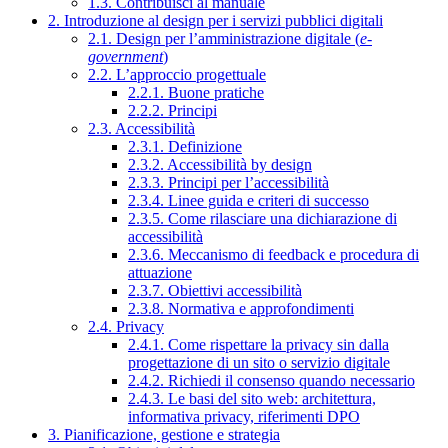
1.3. Contribuisci al manuale
2. Introduzione al design per i servizi pubblici digitali
2.1. Design per l’amministrazione digitale (
e-
government
)
2.2. L’approccio progettuale
2.2.1. Buone pratiche
2.2.2. Principi
2.3. Accessibilità
2.3.1. Definizione
2.3.2. Accessibilità by design
2.3.3. Principi per l’accessibilità
2.3.4. Linee guida e criteri di successo
2.3.5. Come rilasciare una dichiarazione di
accessibilità
2.3.6. Meccanismo di feedback e procedura di
attuazione
2.3.7. Obiettivi accessibilità
2.3.8. Normativa e approfondimenti
2.4. Privacy
2.4.1. Come rispettare la privacy sin dalla
progettazione di un sito o servizio digitale
2.4.2. Richiedi il consenso quando necessario
2.4.3. Le basi del sito web: architettura,
informativa privacy, riferimenti DPO
3. Pianificazione, gestione e strategia