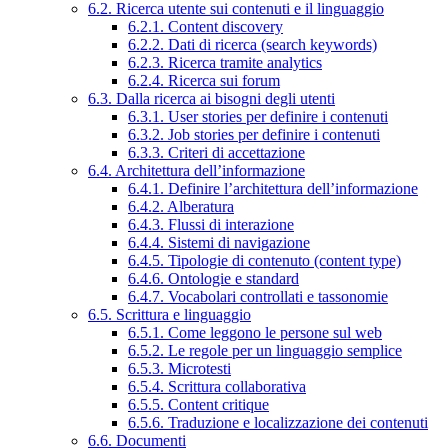
6.2. Ricerca utente sui contenuti e il linguaggio
6.2.1. Content discovery
6.2.2. Dati di ricerca (search keywords)
6.2.3. Ricerca tramite analytics
6.2.4. Ricerca sui forum
6.3. Dalla ricerca ai bisogni degli utenti
6.3.1. User stories per definire i contenuti
6.3.2. Job stories per definire i contenuti
6.3.3. Criteri di accettazione
6.4. Architettura dell’informazione
6.4.1. Definire l’architettura dell’informazione
6.4.2. Alberatura
6.4.3. Flussi di interazione
6.4.4. Sistemi di navigazione
6.4.5. Tipologie di contenuto (content type)
6.4.6. Ontologie e standard
6.4.7. Vocabolari controllati e tassonomie
6.5. Scrittura e linguaggio
6.5.1. Come leggono le persone sul web
6.5.2. Le regole per un linguaggio semplice
6.5.3. Microtesti
6.5.4. Scrittura collaborativa
6.5.5. Content critique
6.5.6. Traduzione e localizzazione dei contenuti
6.6. Documenti