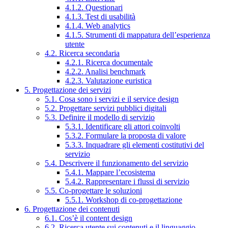
4.1.2. Questionari
4.1.3. Test di usabilità
4.1.4. Web analytics
4.1.5. Strumenti di mappatura dell’esperienza
utente
4.2. Ricerca secondaria
4.2.1. Ricerca documentale
4.2.2. Analisi benchmark
4.2.3. Valutazione euristica
5. Progettazione dei servizi
5.1. Cosa sono i servizi e il service design
5.2. Progettare servizi pubblici digitali
5.3. Definire il modello di servizio
5.3.1. Identificare gli attori coinvolti
5.3.2. Formulare la proposta di valore
5.3.3. Inquadrare gli elementi costitutivi del
servizio
5.4. Descrivere il funzionamento del servizio
5.4.1. Mappare l’ecosistema
5.4.2. Rappresentare i flussi di servizio
5.5. Co-progettare le soluzioni
5.5.1. Workshop di co-progettazione
6. Progettazione dei contenuti
6.1. Cos’è il content design
6.2. Ricerca utente sui contenuti e il linguaggio