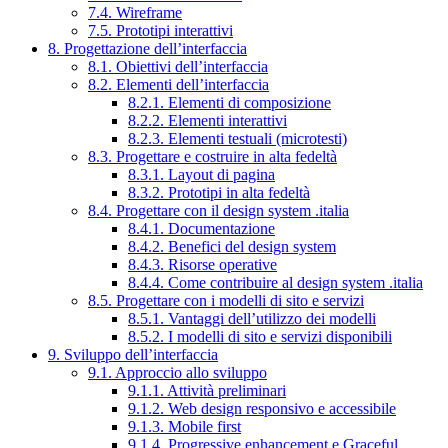
7.4. Wireframe
7.5. Prototipi interattivi
8. Progettazione dell’interfaccia
8.1. Obiettivi dell’interfaccia
8.2. Elementi dell’interfaccia
8.2.1. Elementi di composizione
8.2.2. Elementi interattivi
8.2.3. Elementi testuali (microtesti)
8.3. Progettare e costruire in alta fedeltà
8.3.1. Layout di pagina
8.3.2. Prototipi in alta fedeltà
8.4. Progettare con il design system .italia
8.4.1. Documentazione
8.4.2. Benefici del design system
8.4.3. Risorse operative
8.4.4. Come contribuire al design system .italia
8.5. Progettare con i modelli di sito e servizi
8.5.1. Vantaggi dell’utilizzo dei modelli
8.5.2. I modelli di sito e servizi disponibili
9. Sviluppo dell’interfaccia
9.1. Approccio allo sviluppo
9.1.1. Attività preliminari
9.1.2. Web design responsivo e accessibile
9.1.3. Mobile first
9.1.4. Progressive enhancement e Graceful