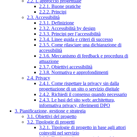
2.2. L’approccio progettuale
2.2.1. Buone pratiche
2.2.2. Principi
2.3. Accessibilità
2.3.1. Definizione
2.3.2. Accessibilità by design
2.3.3. Principi per l’accessibilità
2.3.4. Linee guida e criteri di successo
2.3.5. Come rilasciare una dichiarazione di
accessibilità
2.3.6. Meccanismo di feedback e procedura di
attuazione
2.3.7. Obiettivi accessibilità
2.3.8. Normativa e approfondimenti
2.4. Privacy
2.4.1. Come rispettare la privacy sin dalla
progettazione di un sito o servizio digitale
2.4.2. Richiedi il consenso quando necessario
2.4.3. Le basi del sito web: architettura,
informativa privacy, riferimenti DPO
3. Pianificazione, gestione e strategia
3.1. Obiettivi del progetto
3.2. Tipologie di progetti
3.2.1. Tipologie di progetto in base agli attori
coinvolti nel servizio