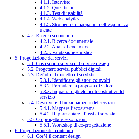
4.1.1. Interviste
4.1.2. Questionari
4.1.3. Test di usabilità
4.1.4. Web analytics
4.1.5. Strumenti di mappatura dell’esperienza
utente
4.2. Ricerca secondaria
4.2.1. Ricerca documentale
4.2.2. Analisi benchmark
4.2.3. Valutazione euristica
5. Progettazione dei servizi
5.1. Cosa sono i servizi e il service design
5.2. Progettare servizi pubblici digitali
5.3. Definire il modello di servizio
5.3.1. Identificare gli attori coinvolti
5.3.2. Formulare la proposta di valore
5.3.3. Inquadrare gli elementi costitutivi del
servizio
5.4. Descrivere il funzionamento del servizio
5.4.1. Mappare l’ecosistema
5.4.2. Rappresentare i flussi di servizio
5.5. Co-progettare le soluzioni
5.5.1. Workshop di co-progettazione
6. Progettazione dei contenuti
6.1. Cos’è il content design