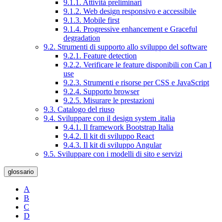
9.1.1. Attività preliminari
9.1.2. Web design responsivo e accessibile
9.1.3. Mobile first
9.1.4. Progressive enhancement e Graceful
degradation
9.2. Strumenti di supporto allo sviluppo del software
9.2.1. Feature detection
9.2.2. Verificare le feature disponibili con Can I
use
9.2.3. Strumenti e risorse per CSS e JavaScript
9.2.4. Supporto browser
9.2.5. Misurare le prestazioni
9.3. Catalogo del riuso
9.4. Sviluppare con il design system .italia
9.4.1. Il framework Bootstrap Italia
9.4.2. Il kit di sviluppo React
9.4.3. Il kit di sviluppo Angular
9.5. Sviluppare con i modelli di sito e servizi
glossario
A
B
C
D