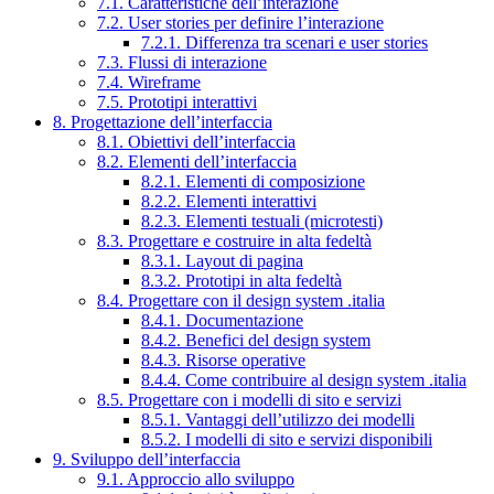
7.1. Caratteristiche dell’interazione
7.2. User stories per definire l’interazione
7.2.1. Differenza tra scenari e user stories
7.3. Flussi di interazione
7.4. Wireframe
7.5. Prototipi interattivi
8. Progettazione dell’interfaccia
8.1. Obiettivi dell’interfaccia
8.2. Elementi dell’interfaccia
8.2.1. Elementi di composizione
8.2.2. Elementi interattivi
8.2.3. Elementi testuali (microtesti)
8.3. Progettare e costruire in alta fedeltà
8.3.1. Layout di pagina
8.3.2. Prototipi in alta fedeltà
8.4. Progettare con il design system .italia
8.4.1. Documentazione
8.4.2. Benefici del design system
8.4.3. Risorse operative
8.4.4. Come contribuire al design system .italia
8.5. Progettare con i modelli di sito e servizi
8.5.1. Vantaggi dell’utilizzo dei modelli
8.5.2. I modelli di sito e servizi disponibili
9. Sviluppo dell’interfaccia
9.1. Approccio allo sviluppo