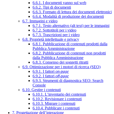
6.6.1. I documenti vanno sul web
6.6.2. Tipi di documenti
6.6.3. Formato di lettura dei documenti elettronici
6.6.4. Modalità di produzione dei documenti
6.7. Immagini e video
6.7.1. Testo alternativo (alt text) per le immagini
6.7.2. Sottotitoli per i video
6.7.3. Trascrizioni per i video
6.8. Proprietà intellettuale e privacy
6.8.1. Pubblicazione di contenuti prodotti dalla
Pubblica Amministrazione
6.8.2. Pubblicazione di contenuti non prodotti
dalla Pubblica Amministrazione
6.8.3. Consenso dei soggetti ritratti
6.9. Ottimizzazione per i motori di ricerca (SEO)
6.9.1. I fattori
on-page
6.9.2. I fattori
off-page
6.9.3. Strumenti di diagnostica SEO: Search
Console
6.10. Gestire i contenuti
6.10.1. L’inventario dei contenuti
6.10.2. Revisionare i contenuti
6.10.3. Migrare i contenuti
6.10.4. Pubblicare i contenuti
7. Progettazione dell’interazione