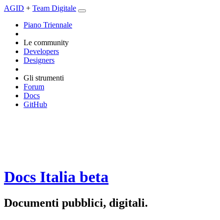
AGID
+
Team Digitale
Piano Triennale
Le community
Developers
Designers
Gli strumenti
Forum
Docs
GitHub
Docs Italia
beta
Documenti pubblici, digitali.