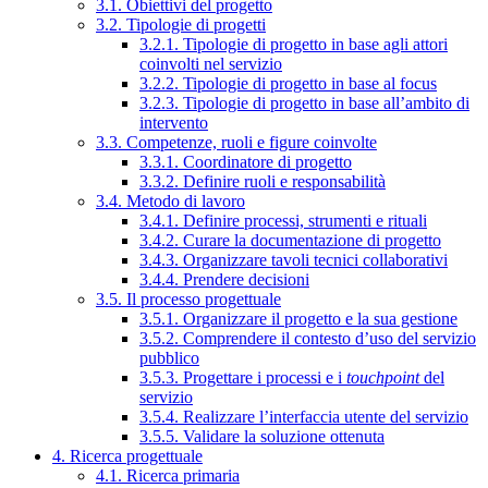
3.1. Obiettivi del progetto
3.2. Tipologie di progetti
3.2.1. Tipologie di progetto in base agli attori
coinvolti nel servizio
3.2.2. Tipologie di progetto in base al focus
3.2.3. Tipologie di progetto in base all’ambito di
intervento
3.3. Competenze, ruoli e figure coinvolte
3.3.1. Coordinatore di progetto
3.3.2. Definire ruoli e responsabilità
3.4. Metodo di lavoro
3.4.1. Definire processi, strumenti e rituali
3.4.2. Curare la documentazione di progetto
3.4.3. Organizzare tavoli tecnici collaborativi
3.4.4. Prendere decisioni
3.5. Il processo progettuale
3.5.1. Organizzare il progetto e la sua gestione
3.5.2. Comprendere il contesto d’uso del servizio
pubblico
3.5.3. Progettare i processi e i
touchpoint
del
servizio
3.5.4. Realizzare l’interfaccia utente del servizio
3.5.5. Validare la soluzione ottenuta
4. Ricerca progettuale
4.1. Ricerca primaria