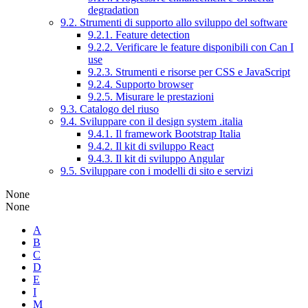
degradation
9.2. Strumenti di supporto allo sviluppo del software
9.2.1. Feature detection
9.2.2. Verificare le feature disponibili con Can I
use
9.2.3. Strumenti e risorse per CSS e JavaScript
9.2.4. Supporto browser
9.2.5. Misurare le prestazioni
9.3. Catalogo del riuso
9.4. Sviluppare con il design system .italia
9.4.1. Il framework Bootstrap Italia
9.4.2. Il kit di sviluppo React
9.4.3. Il kit di sviluppo Angular
9.5. Sviluppare con i modelli di sito e servizi
None
None
A
B
C
D
E
I
M