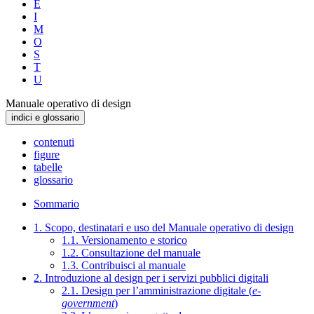
E
I
M
O
S
T
U
Manuale operativo di design
indici e glossario
contenuti
figure
tabelle
glossario
Sommario
1. Scopo, destinatari e uso del Manuale operativo di design
1.1. Versionamento e storico
1.2. Consultazione del manuale
1.3. Contribuisci al manuale
2. Introduzione al design per i servizi pubblici digitali
2.1. Design per l’amministrazione digitale (
e-
government
)