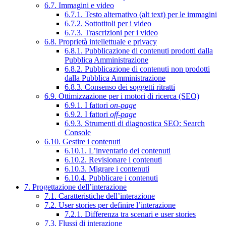
6.7. Immagini e video
6.7.1. Testo alternativo (alt text) per le immagini
6.7.2. Sottotitoli per i video
6.7.3. Trascrizioni per i video
6.8. Proprietà intellettuale e privacy
6.8.1. Pubblicazione di contenuti prodotti dalla
Pubblica Amministrazione
6.8.2. Pubblicazione di contenuti non prodotti
dalla Pubblica Amministrazione
6.8.3. Consenso dei soggetti ritratti
6.9. Ottimizzazione per i motori di ricerca (SEO)
6.9.1. I fattori
on-page
6.9.2. I fattori
off-page
6.9.3. Strumenti di diagnostica SEO: Search
Console
6.10. Gestire i contenuti
6.10.1. L’inventario dei contenuti
6.10.2. Revisionare i contenuti
6.10.3. Migrare i contenuti
6.10.4. Pubblicare i contenuti
7. Progettazione dell’interazione
7.1. Caratteristiche dell’interazione
7.2. User stories per definire l’interazione
7.2.1. Differenza tra scenari e user stories
7.3. Flussi di interazione