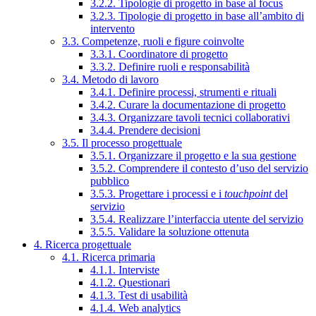
3.2.2. Tipologie di progetto in base al focus
3.2.3. Tipologie di progetto in base all’ambito di
intervento
3.3. Competenze, ruoli e figure coinvolte
3.3.1. Coordinatore di progetto
3.3.2. Definire ruoli e responsabilità
3.4. Metodo di lavoro
3.4.1. Definire processi, strumenti e rituali
3.4.2. Curare la documentazione di progetto
3.4.3. Organizzare tavoli tecnici collaborativi
3.4.4. Prendere decisioni
3.5. Il processo progettuale
3.5.1. Organizzare il progetto e la sua gestione
3.5.2. Comprendere il contesto d’uso del servizio
pubblico
3.5.3. Progettare i processi e i
touchpoint
del
servizio
3.5.4. Realizzare l’interfaccia utente del servizio
3.5.5. Validare la soluzione ottenuta
4. Ricerca progettuale
4.1. Ricerca primaria
4.1.1. Interviste
4.1.2. Questionari
4.1.3. Test di usabilità
4.1.4. Web analytics