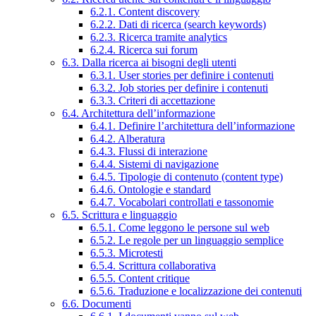
6.2.1. Content discovery
6.2.2. Dati di ricerca (search keywords)
6.2.3. Ricerca tramite analytics
6.2.4. Ricerca sui forum
6.3. Dalla ricerca ai bisogni degli utenti
6.3.1. User stories per definire i contenuti
6.3.2. Job stories per definire i contenuti
6.3.3. Criteri di accettazione
6.4. Architettura dell’informazione
6.4.1. Definire l’architettura dell’informazione
6.4.2. Alberatura
6.4.3. Flussi di interazione
6.4.4. Sistemi di navigazione
6.4.5. Tipologie di contenuto (content type)
6.4.6. Ontologie e standard
6.4.7. Vocabolari controllati e tassonomie
6.5. Scrittura e linguaggio
6.5.1. Come leggono le persone sul web
6.5.2. Le regole per un linguaggio semplice
6.5.3. Microtesti
6.5.4. Scrittura collaborativa
6.5.5. Content critique
6.5.6. Traduzione e localizzazione dei contenuti
6.6. Documenti