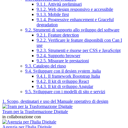
9.1.1. Attività preliminari
9.1.2. Web design responsivo e accessibile
9.1.3. Mobile first
9.1.4. Progressive enhancement e Graceful
degradation
9.2. Strumenti di supporto allo sviluppo del software
9.2.1. Feature detection
9.2.2. Verificare le feature disponibili con Can I
use
9.2.3. Strumenti e risorse per CSS e JavaScript
9.2.4. Supporto browser
9.2.5. Misurare le prestazioni
9.3. Catalogo del riuso
9.4. Sviluppare con il design system .italia
9.4.1. Il framework Bootstrap Italia
9.4.2. Il kit di sviluppo React
9.4.3. Il kit di sviluppo Angular
9.5. Sviluppare con i modelli di sito e servizi
1. Scopo, destinatari e uso del Manuale operativo di design
Team per la Trasformazione Digitale
in collaborazione con
Agenzia per l'Italia Digitale