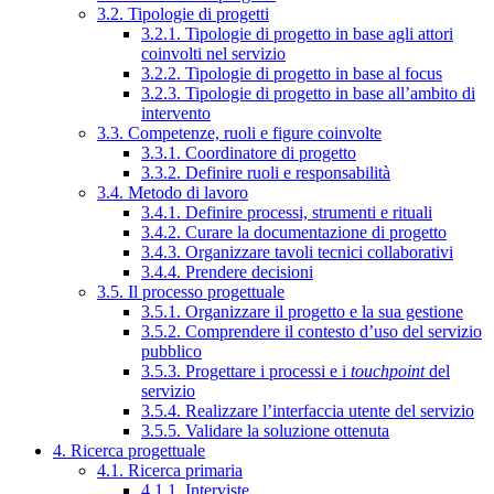
3.2. Tipologie di progetti
3.2.1. Tipologie di progetto in base agli attori
coinvolti nel servizio
3.2.2. Tipologie di progetto in base al focus
3.2.3. Tipologie di progetto in base all’ambito di
intervento
3.3. Competenze, ruoli e figure coinvolte
3.3.1. Coordinatore di progetto
3.3.2. Definire ruoli e responsabilità
3.4. Metodo di lavoro
3.4.1. Definire processi, strumenti e rituali
3.4.2. Curare la documentazione di progetto
3.4.3. Organizzare tavoli tecnici collaborativi
3.4.4. Prendere decisioni
3.5. Il processo progettuale
3.5.1. Organizzare il progetto e la sua gestione
3.5.2. Comprendere il contesto d’uso del servizio
pubblico
3.5.3. Progettare i processi e i
touchpoint
del
servizio
3.5.4. Realizzare l’interfaccia utente del servizio
3.5.5. Validare la soluzione ottenuta
4. Ricerca progettuale
4.1. Ricerca primaria
4.1.1. Interviste