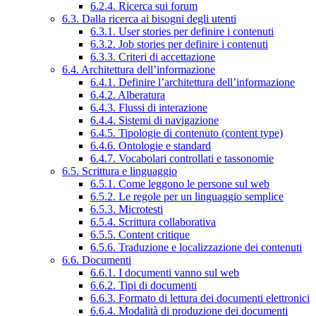
6.2.4. Ricerca sui forum
6.3. Dalla ricerca ai bisogni degli utenti
6.3.1. User stories per definire i contenuti
6.3.2. Job stories per definire i contenuti
6.3.3. Criteri di accettazione
6.4. Architettura dell’informazione
6.4.1. Definire l’architettura dell’informazione
6.4.2. Alberatura
6.4.3. Flussi di interazione
6.4.4. Sistemi di navigazione
6.4.5. Tipologie di contenuto (content type)
6.4.6. Ontologie e standard
6.4.7. Vocabolari controllati e tassonomie
6.5. Scrittura e linguaggio
6.5.1. Come leggono le persone sul web
6.5.2. Le regole per un linguaggio semplice
6.5.3. Microtesti
6.5.4. Scrittura collaborativa
6.5.5. Content critique
6.5.6. Traduzione e localizzazione dei contenuti
6.6. Documenti
6.6.1. I documenti vanno sul web
6.6.2. Tipi di documenti
6.6.3. Formato di lettura dei documenti elettronici
6.6.4. Modalità di produzione dei documenti