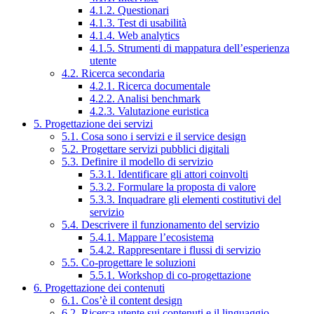
4.1.2. Questionari
4.1.3. Test di usabilità
4.1.4. Web analytics
4.1.5. Strumenti di mappatura dell’esperienza
utente
4.2. Ricerca secondaria
4.2.1. Ricerca documentale
4.2.2. Analisi benchmark
4.2.3. Valutazione euristica
5. Progettazione dei servizi
5.1. Cosa sono i servizi e il service design
5.2. Progettare servizi pubblici digitali
5.3. Definire il modello di servizio
5.3.1. Identificare gli attori coinvolti
5.3.2. Formulare la proposta di valore
5.3.3. Inquadrare gli elementi costitutivi del
servizio
5.4. Descrivere il funzionamento del servizio
5.4.1. Mappare l’ecosistema
5.4.2. Rappresentare i flussi di servizio
5.5. Co-progettare le soluzioni
5.5.1. Workshop di co-progettazione
6. Progettazione dei contenuti
6.1. Cos’è il content design
6.2. Ricerca utente sui contenuti e il linguaggio