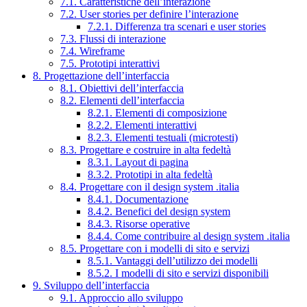
7.1. Caratteristiche dell’interazione
7.2. User stories per definire l’interazione
7.2.1. Differenza tra scenari e user stories
7.3. Flussi di interazione
7.4. Wireframe
7.5. Prototipi interattivi
8. Progettazione dell’interfaccia
8.1. Obiettivi dell’interfaccia
8.2. Elementi dell’interfaccia
8.2.1. Elementi di composizione
8.2.2. Elementi interattivi
8.2.3. Elementi testuali (microtesti)
8.3. Progettare e costruire in alta fedeltà
8.3.1. Layout di pagina
8.3.2. Prototipi in alta fedeltà
8.4. Progettare con il design system .italia
8.4.1. Documentazione
8.4.2. Benefici del design system
8.4.3. Risorse operative
8.4.4. Come contribuire al design system .italia
8.5. Progettare con i modelli di sito e servizi
8.5.1. Vantaggi dell’utilizzo dei modelli
8.5.2. I modelli di sito e servizi disponibili
9. Sviluppo dell’interfaccia
9.1. Approccio allo sviluppo