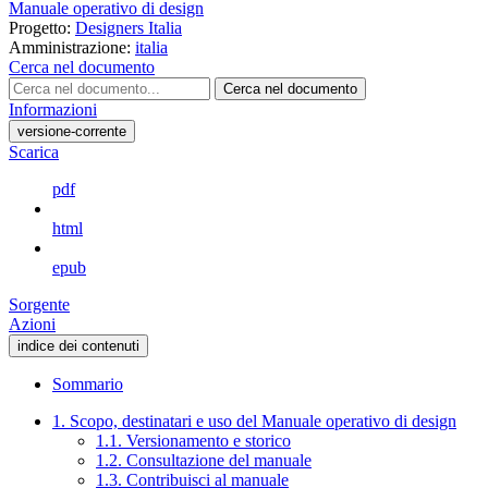
Manuale operativo di design
Progetto:
Designers Italia
Amministrazione:
italia
Cerca nel documento
Cerca nel documento
Informazioni
versione-corrente
Scarica
pdf
html
epub
Sorgente
Azioni
indice dei contenuti
Sommario
1. Scopo, destinatari e uso del Manuale operativo di design
1.1. Versionamento e storico
1.2. Consultazione del manuale
1.3. Contribuisci al manuale