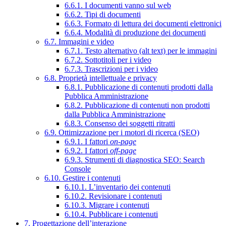
6.6.1. I documenti vanno sul web
6.6.2. Tipi di documenti
6.6.3. Formato di lettura dei documenti elettronici
6.6.4. Modalità di produzione dei documenti
6.7. Immagini e video
6.7.1. Testo alternativo (alt text) per le immagini
6.7.2. Sottotitoli per i video
6.7.3. Trascrizioni per i video
6.8. Proprietà intellettuale e privacy
6.8.1. Pubblicazione di contenuti prodotti dalla
Pubblica Amministrazione
6.8.2. Pubblicazione di contenuti non prodotti
dalla Pubblica Amministrazione
6.8.3. Consenso dei soggetti ritratti
6.9. Ottimizzazione per i motori di ricerca (SEO)
6.9.1. I fattori
on-page
6.9.2. I fattori
off-page
6.9.3. Strumenti di diagnostica SEO: Search
Console
6.10. Gestire i contenuti
6.10.1. L’inventario dei contenuti
6.10.2. Revisionare i contenuti
6.10.3. Migrare i contenuti
6.10.4. Pubblicare i contenuti
7. Progettazione dell’interazione