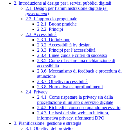
2. Introduzione al design per i servizi pubblici digitali
2.1. Design per l’amministrazione digitale (
e-
government
)
2.2. L’approccio progettuale
2.2.1. Buone pratiche
2.2.2. Principi
2.3. Accessibilità
2.3.1. Definizione
2.3.2. Accessibilità by design
2.3.3. Principi per l’accessibilità
2.3.4. Linee guida e criteri di successo
2.3.5. Come rilasciare una dichiarazione di
accessibilità
2.3.6. Meccanismo di feedback e procedura di
attuazione
2.3.7. Obiettivi accessibilità
2.3.8. Normativa e approfondimenti
2.4. Privacy
2.4.1. Come rispettare la privacy sin dalla
progettazione di un sito o servizio digitale
2.4.2. Richiedi il consenso quando necessario
2.4.3. Le basi del sito web: architettura,
informativa privacy, riferimenti DPO
3. Pianificazione, gestione e strategia
3.1. Obiettivi del progetto