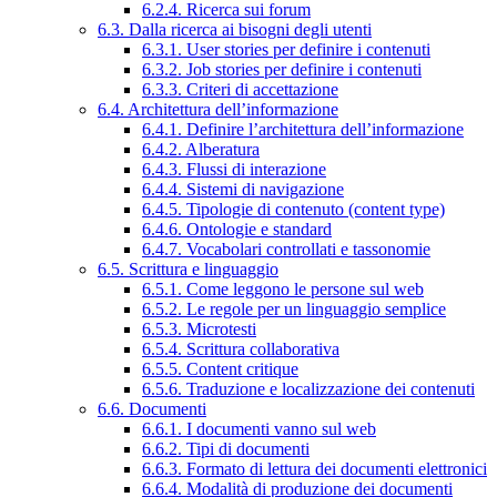
6.2.4. Ricerca sui forum
6.3. Dalla ricerca ai bisogni degli utenti
6.3.1. User stories per definire i contenuti
6.3.2. Job stories per definire i contenuti
6.3.3. Criteri di accettazione
6.4. Architettura dell’informazione
6.4.1. Definire l’architettura dell’informazione
6.4.2. Alberatura
6.4.3. Flussi di interazione
6.4.4. Sistemi di navigazione
6.4.5. Tipologie di contenuto (content type)
6.4.6. Ontologie e standard
6.4.7. Vocabolari controllati e tassonomie
6.5. Scrittura e linguaggio
6.5.1. Come leggono le persone sul web
6.5.2. Le regole per un linguaggio semplice
6.5.3. Microtesti
6.5.4. Scrittura collaborativa
6.5.5. Content critique
6.5.6. Traduzione e localizzazione dei contenuti
6.6. Documenti
6.6.1. I documenti vanno sul web
6.6.2. Tipi di documenti
6.6.3. Formato di lettura dei documenti elettronici
6.6.4. Modalità di produzione dei documenti