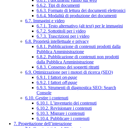
6.6.1. I documenti vanno sul web
6.6.2. Tipi di documenti
6.6.3. Formato di lettura dei documenti elettronici
6.6.4. Modalità di produzione dei documenti
6.7. Immagini e video
6.7.1. Testo alternativo (alt text) per le immagini
6.7.2. Sottotitoli per i video
6.7.3. Trascrizioni per i video
6.8. Proprietà intellettuale e privacy
6.8.1. Pubblicazione di contenuti prodotti dalla
Pubblica Amministrazione
6.8.2. Pubblicazione di contenuti non prodotti
dalla Pubblica Amministrazione
6.8.3. Consenso dei soggetti ritratti
6.9. Ottimizzazione per i motori di ricerca (SEO)
6.9.1. I fattori
on-page
6.9.2. I fattori
off-page
6.9.3. Strumenti di diagnostica SEO: Search
Console
6.10. Gestire i contenuti
6.10.1. L’inventario dei contenuti
6.10.2. Revisionare i contenuti
6.10.3. Migrare i contenuti
6.10.4. Pubblicare i contenuti
7. Progettazione dell’interazione