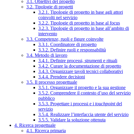
3.1. Obiettivi del progetto
3.2. Tipologie di progetti
3.2.1. Tipologie di progetto in base agli attori
coinvolti nel servizio
3.2.2. Tipologie di progetto in base al focus
3.2.3. Tipologie di progetto in base all’ambito di
intervento
3.3. Competenze, ruoli e figure coinvolte
3.3.1. Coordinatore di progetto
3.3.2. Definire ruoli e responsabilità
3.4. Metodo di lavoro
3.4.1. Definire processi, strumenti e rituali
3.4.2. Curare la documentazione di progetto
3.4.3. Organizzare tavoli tecnici collaborativi
3.4.4. Prendere decisioni
3.5. Il processo progettuale
3.5.1. Organizzare il progetto e la sua gestione
3.5.2. Comprendere il contesto d’uso del servizio
pubblico
3.5.3. Progettare i processi e i
touchpoint
del
servizio
3.5.4. Realizzare l’interfaccia utente del servizio
3.5.5. Validare la soluzione ottenuta
4. Ricerca progettuale
4.1. Ricerca primaria