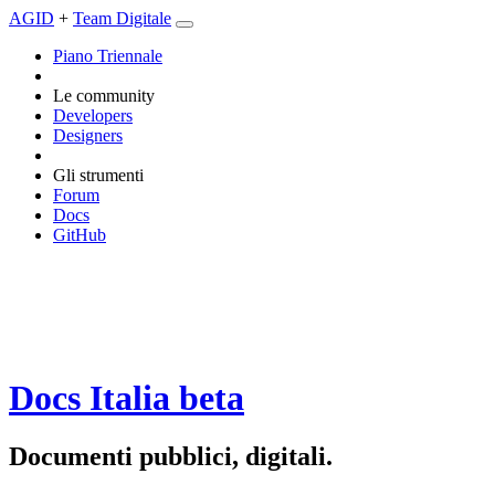
AGID
+
Team Digitale
Piano Triennale
Le community
Developers
Designers
Gli strumenti
Forum
Docs
GitHub
Docs Italia
beta
Documenti pubblici, digitali.