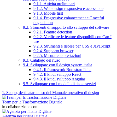
9.1.1. Attività preliminari
9.1.2. Web design responsivo e accessibile
9.1.3. Mobile first
9.1.4. Progressive enhancement e Graceful
degradation
9.2. Strumenti di supporto allo sviluppo del software
9.2.1. Feature detection
9.2.2. Verificare le feature disponibili con Can I
use
9.2.3. Strumenti e risorse per CSS e JavaScript
9.2.4. Supporto browser
9.2.5. Misurare le prestazioni
9.3. Catalogo del riuso
9.4. Sviluppare con il design system .italia
9.4.1. Il framework Bootstrap Italia
9.4.2. Il kit di sviluppo React
9.4.3. Il kit di sviluppo Angular
9.5. Sviluppare con i modelli di sito e servizi
1. Scopo, destinatari e uso del Manuale operativo di design
Team per la Trasformazione Digitale
in collaborazione con
Agenzia per l'Italia Digitale