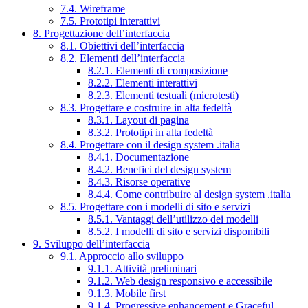
7.4. Wireframe
7.5. Prototipi interattivi
8. Progettazione dell’interfaccia
8.1. Obiettivi dell’interfaccia
8.2. Elementi dell’interfaccia
8.2.1. Elementi di composizione
8.2.2. Elementi interattivi
8.2.3. Elementi testuali (microtesti)
8.3. Progettare e costruire in alta fedeltà
8.3.1. Layout di pagina
8.3.2. Prototipi in alta fedeltà
8.4. Progettare con il design system .italia
8.4.1. Documentazione
8.4.2. Benefici del design system
8.4.3. Risorse operative
8.4.4. Come contribuire al design system .italia
8.5. Progettare con i modelli di sito e servizi
8.5.1. Vantaggi dell’utilizzo dei modelli
8.5.2. I modelli di sito e servizi disponibili
9. Sviluppo dell’interfaccia
9.1. Approccio allo sviluppo
9.1.1. Attività preliminari
9.1.2. Web design responsivo e accessibile
9.1.3. Mobile first
9.1.4. Progressive enhancement e Graceful