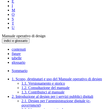
E
I
M
O
S
T
U
Manuale operativo di design
indici e glossario
contenuti
figure
tabelle
glossario
Sommario
1. Scopo, destinatari e uso del Manuale operativo di design
1.1. Versionamento e storico
1.2. Consultazione del manuale
1.3. Contribuisci al manuale
2. Introduzione al design per i servizi pubblici digitali
2.1. Design per l’amministrazione digitale (
e-
government
)