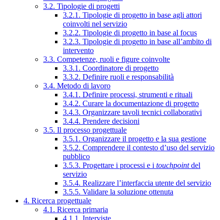
3.2. Tipologie di progetti
3.2.1. Tipologie di progetto in base agli attori
coinvolti nel servizio
3.2.2. Tipologie di progetto in base al focus
3.2.3. Tipologie di progetto in base all’ambito di
intervento
3.3. Competenze, ruoli e figure coinvolte
3.3.1. Coordinatore di progetto
3.3.2. Definire ruoli e responsabilità
3.4. Metodo di lavoro
3.4.1. Definire processi, strumenti e rituali
3.4.2. Curare la documentazione di progetto
3.4.3. Organizzare tavoli tecnici collaborativi
3.4.4. Prendere decisioni
3.5. Il processo progettuale
3.5.1. Organizzare il progetto e la sua gestione
3.5.2. Comprendere il contesto d’uso del servizio
pubblico
3.5.3. Progettare i processi e i
touchpoint
del
servizio
3.5.4. Realizzare l’interfaccia utente del servizio
3.5.5. Validare la soluzione ottenuta
4. Ricerca progettuale
4.1. Ricerca primaria
4.1.1. Interviste