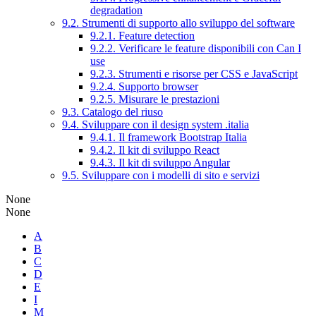
degradation
9.2. Strumenti di supporto allo sviluppo del software
9.2.1. Feature detection
9.2.2. Verificare le feature disponibili con Can I
use
9.2.3. Strumenti e risorse per CSS e JavaScript
9.2.4. Supporto browser
9.2.5. Misurare le prestazioni
9.3. Catalogo del riuso
9.4. Sviluppare con il design system .italia
9.4.1. Il framework Bootstrap Italia
9.4.2. Il kit di sviluppo React
9.4.3. Il kit di sviluppo Angular
9.5. Sviluppare con i modelli di sito e servizi
None
None
A
B
C
D
E
I
M