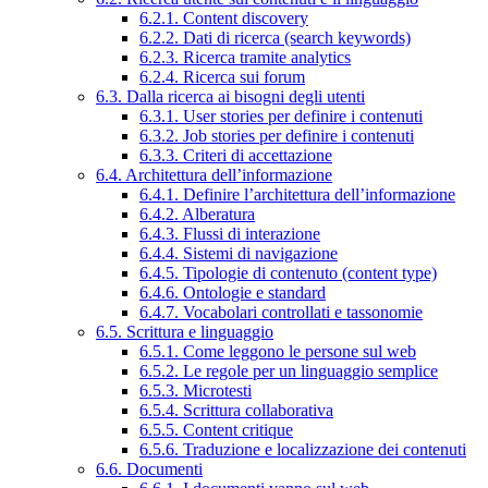
6.2.1. Content discovery
6.2.2. Dati di ricerca (search keywords)
6.2.3. Ricerca tramite analytics
6.2.4. Ricerca sui forum
6.3. Dalla ricerca ai bisogni degli utenti
6.3.1. User stories per definire i contenuti
6.3.2. Job stories per definire i contenuti
6.3.3. Criteri di accettazione
6.4. Architettura dell’informazione
6.4.1. Definire l’architettura dell’informazione
6.4.2. Alberatura
6.4.3. Flussi di interazione
6.4.4. Sistemi di navigazione
6.4.5. Tipologie di contenuto (content type)
6.4.6. Ontologie e standard
6.4.7. Vocabolari controllati e tassonomie
6.5. Scrittura e linguaggio
6.5.1. Come leggono le persone sul web
6.5.2. Le regole per un linguaggio semplice
6.5.3. Microtesti
6.5.4. Scrittura collaborativa
6.5.5. Content critique
6.5.6. Traduzione e localizzazione dei contenuti
6.6. Documenti