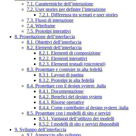
7.1. Caratteristiche dell’interazione
7.2. User stories per definire l’interazione
7.2.1. Differenza tra scenari e user stories
7.3. Flussi di interazione
7.4. Wireframe
7.5. Prototipi interattivi
8. Progettazione dell’interfaccia
8.1. Obiettivi dell’interfaccia
8.2. Elementi dell’interfaccia
8.2.1. Elementi di composizione
8.2.2. Elementi interattivi
8.2.3. Elementi testuali (microtesti)
8.3. Progettare e costruire in alta fedeltà
8.3.1. Layout di pagina
8.3.2. Prototipi in alta fedeltà
8.4. Progettare con il design system .italia
8.4.1. Documentazione
8.4.2. Benefici del design system
8.4.3. Risorse operative
8.4.4. Come contribuire al design system .italia
8.5. Progettare con i modelli di sito e servizi
8.5.1. Vantaggi dell’utilizzo dei modelli
8.5.2. I modelli di sito e servizi disponibili
9. Sviluppo dell’interfaccia
9.1. Approccio allo sviluppo