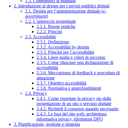
1.3. Contribuisci al manuale
2. Introduzione al design per i servizi pubblici digitali
2.1. Design per l’amministrazione digitale (
e-
government
)
2.2. L’approccio progettuale
2.2.1. Buone pratiche
2.2.2. Principi
2.3. Accessibilità
2.3.1. Definizione
2.3.2. Accessibilità by design
2.3.3. Principi per l’accessibilità
2.3.4. Linee guida e criteri di successo
2.3.5. Come rilasciare una dichiarazione di
accessibilità
2.3.6. Meccanismo di feedback e procedura di
attuazione
2.3.7. Obiettivi accessibilità
2.3.8. Normativa e approfondimenti
2.4. Privacy
2.4.1. Come rispettare la privacy sin dalla
progettazione di un sito o servizio digitale
2.4.2. Richiedi il consenso quando necessario
2.4.3. Le basi del sito web: architettura,
informativa privacy, riferimenti DPO
3. Pianificazione, gestione e strategia