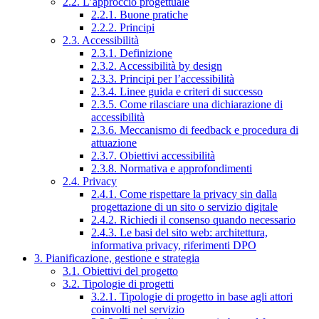
2.2. L’approccio progettuale
2.2.1. Buone pratiche
2.2.2. Principi
2.3. Accessibilità
2.3.1. Definizione
2.3.2. Accessibilità by design
2.3.3. Principi per l’accessibilità
2.3.4. Linee guida e criteri di successo
2.3.5. Come rilasciare una dichiarazione di
accessibilità
2.3.6. Meccanismo di feedback e procedura di
attuazione
2.3.7. Obiettivi accessibilità
2.3.8. Normativa e approfondimenti
2.4. Privacy
2.4.1. Come rispettare la privacy sin dalla
progettazione di un sito o servizio digitale
2.4.2. Richiedi il consenso quando necessario
2.4.3. Le basi del sito web: architettura,
informativa privacy, riferimenti DPO
3. Pianificazione, gestione e strategia
3.1. Obiettivi del progetto
3.2. Tipologie di progetti
3.2.1. Tipologie di progetto in base agli attori
coinvolti nel servizio