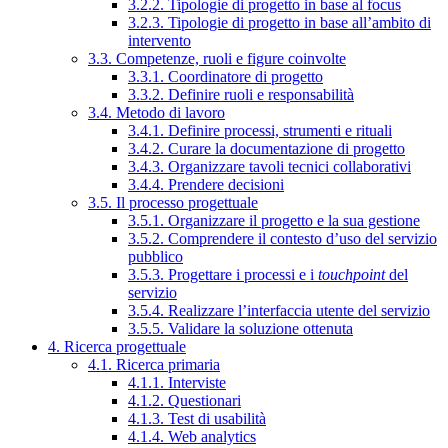
3.2.2. Tipologie di progetto in base al focus
3.2.3. Tipologie di progetto in base all’ambito di
intervento
3.3. Competenze, ruoli e figure coinvolte
3.3.1. Coordinatore di progetto
3.3.2. Definire ruoli e responsabilità
3.4. Metodo di lavoro
3.4.1. Definire processi, strumenti e rituali
3.4.2. Curare la documentazione di progetto
3.4.3. Organizzare tavoli tecnici collaborativi
3.4.4. Prendere decisioni
3.5. Il processo progettuale
3.5.1. Organizzare il progetto e la sua gestione
3.5.2. Comprendere il contesto d’uso del servizio
pubblico
3.5.3. Progettare i processi e i
touchpoint
del
servizio
3.5.4. Realizzare l’interfaccia utente del servizio
3.5.5. Validare la soluzione ottenuta
4. Ricerca progettuale
4.1. Ricerca primaria
4.1.1. Interviste
4.1.2. Questionari
4.1.3. Test di usabilità
4.1.4. Web analytics