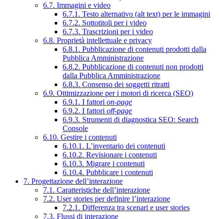
6.7. Immagini e video
6.7.1. Testo alternativo (alt text) per le immagini
6.7.2. Sottotitoli per i video
6.7.3. Trascrizioni per i video
6.8. Proprietà intellettuale e privacy
6.8.1. Pubblicazione di contenuti prodotti dalla
Pubblica Amministrazione
6.8.2. Pubblicazione di contenuti non prodotti
dalla Pubblica Amministrazione
6.8.3. Consenso dei soggetti ritratti
6.9. Ottimizzazione per i motori di ricerca (SEO)
6.9.1. I fattori
on-page
6.9.2. I fattori
off-page
6.9.3. Strumenti di diagnostica SEO: Search
Console
6.10. Gestire i contenuti
6.10.1. L’inventario dei contenuti
6.10.2. Revisionare i contenuti
6.10.3. Migrare i contenuti
6.10.4. Pubblicare i contenuti
7. Progettazione dell’interazione
7.1. Caratteristiche dell’interazione
7.2. User stories per definire l’interazione
7.2.1. Differenza tra scenari e user stories
7.3. Flussi di interazione