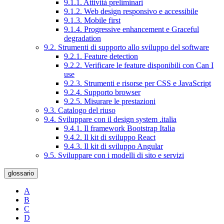
9.1.1. Attività preliminari
9.1.2. Web design responsivo e accessibile
9.1.3. Mobile first
9.1.4. Progressive enhancement e Graceful
degradation
9.2. Strumenti di supporto allo sviluppo del software
9.2.1. Feature detection
9.2.2. Verificare le feature disponibili con Can I
use
9.2.3. Strumenti e risorse per CSS e JavaScript
9.2.4. Supporto browser
9.2.5. Misurare le prestazioni
9.3. Catalogo del riuso
9.4. Sviluppare con il design system .italia
9.4.1. Il framework Bootstrap Italia
9.4.2. Il kit di sviluppo React
9.4.3. Il kit di sviluppo Angular
9.5. Sviluppare con i modelli di sito e servizi
glossario
A
B
C
D