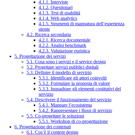
4.1.1. Interviste
4.1.2. Questionari
4.1.3. Test di usabilità
4.1.4. Web analytics
4.1.5. Strumenti di mappatura dell’esperienza
utente
4.2. Ricerca secondaria
4.2.1. Ricerca documentale
4.2.2. Analisi benchmark
4.2.3. Valutazione euristica
5. Progettazione dei servizi
5.1. Cosa sono i servizi e il service design
5.2. Progettare servizi pubblici digitali
5.3. Definire il modello di servizio
5.3.1. Identificare gli attori coinvolti
5.3.2. Formulare la proposta di valore
5.3.3. Inquadrare gli elementi costitutivi del
servizio
5.4. Descrivere il funzionamento del servizio
5.4.1. Mappare l’ecosistema
5.4.2. Rappresentare i flussi di servizio
5.5. Co-progettare le soluzioni
5.5.1. Workshop di co-progettazione
6. Progettazione dei contenuti
6.1. Cos’è il content design