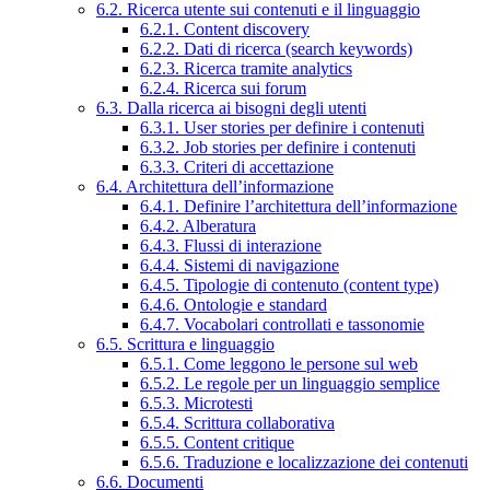
6.2. Ricerca utente sui contenuti e il linguaggio
6.2.1. Content discovery
6.2.2. Dati di ricerca (search keywords)
6.2.3. Ricerca tramite analytics
6.2.4. Ricerca sui forum
6.3. Dalla ricerca ai bisogni degli utenti
6.3.1. User stories per definire i contenuti
6.3.2. Job stories per definire i contenuti
6.3.3. Criteri di accettazione
6.4. Architettura dell’informazione
6.4.1. Definire l’architettura dell’informazione
6.4.2. Alberatura
6.4.3. Flussi di interazione
6.4.4. Sistemi di navigazione
6.4.5. Tipologie di contenuto (content type)
6.4.6. Ontologie e standard
6.4.7. Vocabolari controllati e tassonomie
6.5. Scrittura e linguaggio
6.5.1. Come leggono le persone sul web
6.5.2. Le regole per un linguaggio semplice
6.5.3. Microtesti
6.5.4. Scrittura collaborativa
6.5.5. Content critique
6.5.6. Traduzione e localizzazione dei contenuti
6.6. Documenti