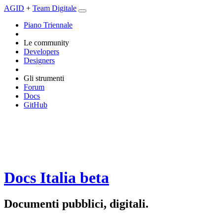
AGID
+
Team Digitale
Piano Triennale
Le community
Developers
Designers
Gli strumenti
Forum
Docs
GitHub
Docs Italia
beta
Documenti pubblici, digitali.