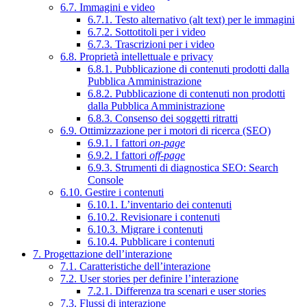
6.7. Immagini e video
6.7.1. Testo alternativo (alt text) per le immagini
6.7.2. Sottotitoli per i video
6.7.3. Trascrizioni per i video
6.8. Proprietà intellettuale e privacy
6.8.1. Pubblicazione di contenuti prodotti dalla
Pubblica Amministrazione
6.8.2. Pubblicazione di contenuti non prodotti
dalla Pubblica Amministrazione
6.8.3. Consenso dei soggetti ritratti
6.9. Ottimizzazione per i motori di ricerca (SEO)
6.9.1. I fattori
on-page
6.9.2. I fattori
off-page
6.9.3. Strumenti di diagnostica SEO: Search
Console
6.10. Gestire i contenuti
6.10.1. L’inventario dei contenuti
6.10.2. Revisionare i contenuti
6.10.3. Migrare i contenuti
6.10.4. Pubblicare i contenuti
7. Progettazione dell’interazione
7.1. Caratteristiche dell’interazione
7.2. User stories per definire l’interazione
7.2.1. Differenza tra scenari e user stories
7.3. Flussi di interazione