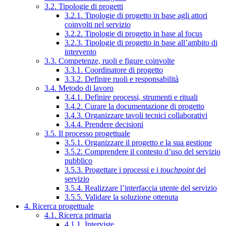
3.2. Tipologie di progetti
3.2.1. Tipologie di progetto in base agli attori
coinvolti nel servizio
3.2.2. Tipologie di progetto in base al focus
3.2.3. Tipologie di progetto in base all’ambito di
intervento
3.3. Competenze, ruoli e figure coinvolte
3.3.1. Coordinatore di progetto
3.3.2. Definire ruoli e responsabilità
3.4. Metodo di lavoro
3.4.1. Definire processi, strumenti e rituali
3.4.2. Curare la documentazione di progetto
3.4.3. Organizzare tavoli tecnici collaborativi
3.4.4. Prendere decisioni
3.5. Il processo progettuale
3.5.1. Organizzare il progetto e la sua gestione
3.5.2. Comprendere il contesto d’uso del servizio
pubblico
3.5.3. Progettare i processi e i
touchpoint
del
servizio
3.5.4. Realizzare l’interfaccia utente del servizio
3.5.5. Validare la soluzione ottenuta
4. Ricerca progettuale
4.1. Ricerca primaria
4.1.1. Interviste