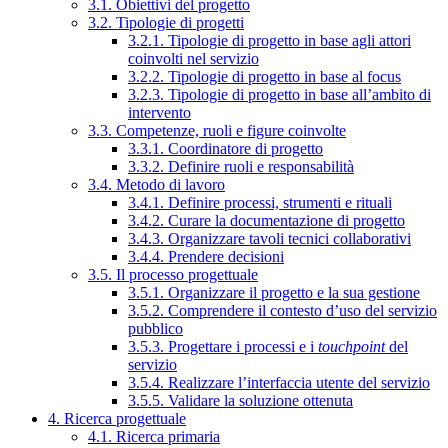
3.1. Obiettivi del progetto
3.2. Tipologie di progetti
3.2.1. Tipologie di progetto in base agli attori
coinvolti nel servizio
3.2.2. Tipologie di progetto in base al focus
3.2.3. Tipologie di progetto in base all’ambito di
intervento
3.3. Competenze, ruoli e figure coinvolte
3.3.1. Coordinatore di progetto
3.3.2. Definire ruoli e responsabilità
3.4. Metodo di lavoro
3.4.1. Definire processi, strumenti e rituali
3.4.2. Curare la documentazione di progetto
3.4.3. Organizzare tavoli tecnici collaborativi
3.4.4. Prendere decisioni
3.5. Il processo progettuale
3.5.1. Organizzare il progetto e la sua gestione
3.5.2. Comprendere il contesto d’uso del servizio
pubblico
3.5.3. Progettare i processi e i
touchpoint
del
servizio
3.5.4. Realizzare l’interfaccia utente del servizio
3.5.5. Validare la soluzione ottenuta
4. Ricerca progettuale
4.1. Ricerca primaria