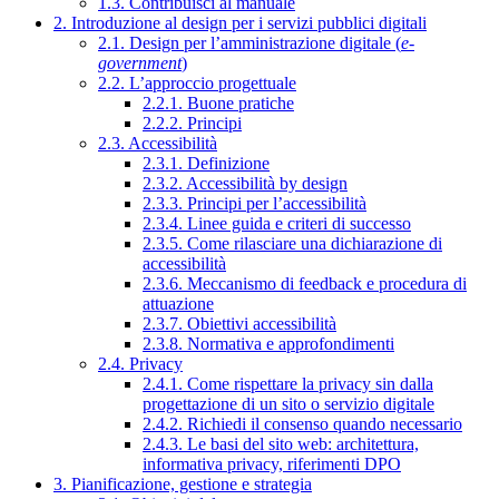
1.3. Contribuisci al manuale
2. Introduzione al design per i servizi pubblici digitali
2.1. Design per l’amministrazione digitale (
e-
government
)
2.2. L’approccio progettuale
2.2.1. Buone pratiche
2.2.2. Principi
2.3. Accessibilità
2.3.1. Definizione
2.3.2. Accessibilità by design
2.3.3. Principi per l’accessibilità
2.3.4. Linee guida e criteri di successo
2.3.5. Come rilasciare una dichiarazione di
accessibilità
2.3.6. Meccanismo di feedback e procedura di
attuazione
2.3.7. Obiettivi accessibilità
2.3.8. Normativa e approfondimenti
2.4. Privacy
2.4.1. Come rispettare la privacy sin dalla
progettazione di un sito o servizio digitale
2.4.2. Richiedi il consenso quando necessario
2.4.3. Le basi del sito web: architettura,
informativa privacy, riferimenti DPO
3. Pianificazione, gestione e strategia