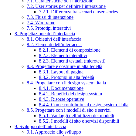
7.1. Caratteristiche dell’interazione
7.2. User stories per definire l’interazione
7.2.1. Differenza tra scenari e user stories
7.3. Flussi di interazione
7.4. Wireframe
7.5. Prototipi interattivi
8. Progettazione dell’interfaccia
8.1. Obiettivi dell’interfaccia
8.2. Elementi dell’interfaccia
8.2.1. Elementi di composizione
8.2.2. Elementi interattivi
8.2.3. Elementi testuali (microtesti)
8.3. Progettare e costruire in alta fedeltà
8.3.1. Layout di pagina
8.3.2. Prototipi in alta fedeltà
8.4. Progettare con il design system .italia
8.4.1. Documentazione
8.4.2. Benefici del design system
8.4.3. Risorse operative
8.4.4. Come contribuire al design system .italia
8.5. Progettare con i modelli di sito e servizi
8.5.1. Vantaggi dell’utilizzo dei modelli
8.5.2. I modelli di sito e servizi disponibili
9. Sviluppo dell’interfaccia
9.1. Approccio allo sviluppo