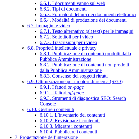
6.6.1. I documenti vanno sul web
6.6.2. Tipi di documenti
6.6.3. Formato di lettura dei documenti elettronici
6.6.4. Modalità di produzione dei documenti
6.7. Immagini e video
6.7.1. Testo alternativo (alt text) per le immagini
6.7.2. Sottotitoli per i video
6.7.3. Trascrizioni per i video
6.8. Proprietà intellettuale e privacy
6.8.1. Pubblicazione di contenuti prodotti dalla
Pubblica Amministrazione
6.8.2. Pubblicazione di contenuti non prodotti
dalla Pubblica Amministrazione
6.8.3. Consenso dei soggetti ritratti
6.9. Ottimizzazione per i motori di ricerca (SEO)
6.9.1. I fattori
on-page
6.9.2. I fattori
off-page
6.9.3. Strumenti di diagnostica SEO: Search
Console
6.10. Gestire i contenuti
6.10.1. L’inventario dei contenuti
6.10.2. Revisionare i contenuti
6.10.3. Migrare i contenuti
6.10.4. Pubblicare i contenuti
7. Progettazione dell’interazione