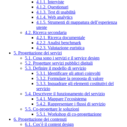
4.1.1. Interviste
4.1.2. Questionari
4.1.3. Test di usabilità
4.1.4. Web analytics
4.1.5. Strumenti di mappatura dell’esperienza
utente
4.2. Ricerca secondaria
4.2.1. Ricerca documentale
4.2.2. Analisi benchmark
4.2.3. Valutazione euristica
5. Progettazione dei servizi
5.1. Cosa sono i servizi e il service design
5.2. Progettare servizi pubblici digitali
5.3. Definire il modello di servizio
5.3.1. Identificare gli attori coinvolti
5.3.2. Formulare la proposta di valore
5.3.3. Inquadrare gli elementi costitutivi del
servizio
5.4. Descrivere il funzionamento del servizio
5.4.1. Mappare l’ecosistema
5.4.2. Rappresentare i flussi di servizio
5.5. Co-progettare le soluzioni
5.5.1. Workshop di co-progettazione
6. Progettazione dei contenuti
6.1. Cos’è il content design