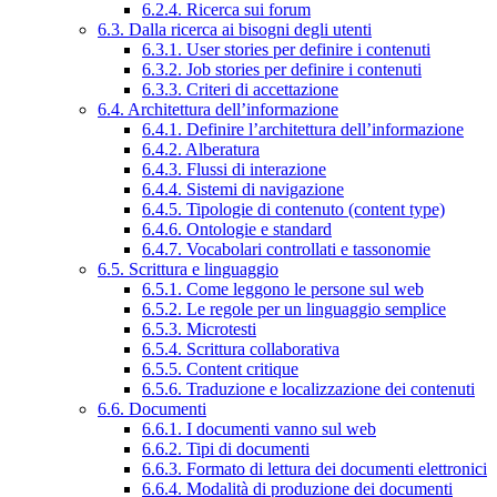
6.2.4. Ricerca sui forum
6.3. Dalla ricerca ai bisogni degli utenti
6.3.1. User stories per definire i contenuti
6.3.2. Job stories per definire i contenuti
6.3.3. Criteri di accettazione
6.4. Architettura dell’informazione
6.4.1. Definire l’architettura dell’informazione
6.4.2. Alberatura
6.4.3. Flussi di interazione
6.4.4. Sistemi di navigazione
6.4.5. Tipologie di contenuto (content type)
6.4.6. Ontologie e standard
6.4.7. Vocabolari controllati e tassonomie
6.5. Scrittura e linguaggio
6.5.1. Come leggono le persone sul web
6.5.2. Le regole per un linguaggio semplice
6.5.3. Microtesti
6.5.4. Scrittura collaborativa
6.5.5. Content critique
6.5.6. Traduzione e localizzazione dei contenuti
6.6. Documenti
6.6.1. I documenti vanno sul web
6.6.2. Tipi di documenti
6.6.3. Formato di lettura dei documenti elettronici
6.6.4. Modalità di produzione dei documenti