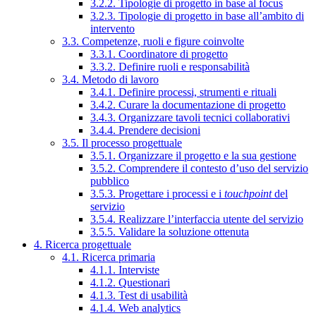
3.2.2. Tipologie di progetto in base al focus
3.2.3. Tipologie di progetto in base all’ambito di
intervento
3.3. Competenze, ruoli e figure coinvolte
3.3.1. Coordinatore di progetto
3.3.2. Definire ruoli e responsabilità
3.4. Metodo di lavoro
3.4.1. Definire processi, strumenti e rituali
3.4.2. Curare la documentazione di progetto
3.4.3. Organizzare tavoli tecnici collaborativi
3.4.4. Prendere decisioni
3.5. Il processo progettuale
3.5.1. Organizzare il progetto e la sua gestione
3.5.2. Comprendere il contesto d’uso del servizio
pubblico
3.5.3. Progettare i processi e i
touchpoint
del
servizio
3.5.4. Realizzare l’interfaccia utente del servizio
3.5.5. Validare la soluzione ottenuta
4. Ricerca progettuale
4.1. Ricerca primaria
4.1.1. Interviste
4.1.2. Questionari
4.1.3. Test di usabilità
4.1.4. Web analytics