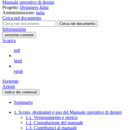
Manuale operativo di design
Progetto:
Designers Italia
Amministrazione:
italia
Cerca nel documento
Cerca nel documento
Informazioni
versione-corrente
Scarica
pdf
html
epub
Sorgente
Azioni
indice dei contenuti
Sommario
1. Scopo, destinatari e uso del Manuale operativo di design
1.1. Versionamento e storico
1.2. Consultazione del manuale
1.3. Contribuisci al manuale