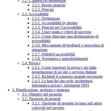
2.2. L’approccio progettuale
2.2.1. Buone pratiche
2.2.2. Principi
2.3. Accessibilità
2.3.1. Definizione
2.3.2. Accessibilità by design
2.3.3. Principi per l’accessibilità
2.3.4. Linee guida e criteri di successo
2.3.5. Come rilasciare una dichiarazione di
accessibilità
2.3.6. Meccanismo di feedback e procedura di
attuazione
2.3.7. Obiettivi accessibilità
2.3.8. Normativa e approfondimenti
2.4. Privacy
2.4.1. Come rispettare la privacy sin dalla
progettazione di un sito o servizio digitale
2.4.2. Richiedi il consenso quando necessario
2.4.3. Le basi del sito web: architettura,
informativa privacy, riferimenti DPO
3. Pianificazione, gestione e strategia
3.1. Obiettivi del progetto
3.2. Tipologie di progetti
3.2.1. Tipologie di progetto in base agli attori
coinvolti nel servizio