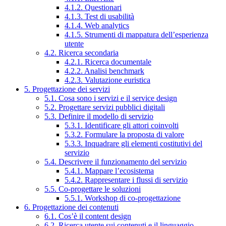
4.1.2. Questionari
4.1.3. Test di usabilità
4.1.4. Web analytics
4.1.5. Strumenti di mappatura dell’esperienza
utente
4.2. Ricerca secondaria
4.2.1. Ricerca documentale
4.2.2. Analisi benchmark
4.2.3. Valutazione euristica
5. Progettazione dei servizi
5.1. Cosa sono i servizi e il service design
5.2. Progettare servizi pubblici digitali
5.3. Definire il modello di servizio
5.3.1. Identificare gli attori coinvolti
5.3.2. Formulare la proposta di valore
5.3.3. Inquadrare gli elementi costitutivi del
servizio
5.4. Descrivere il funzionamento del servizio
5.4.1. Mappare l’ecosistema
5.4.2. Rappresentare i flussi di servizio
5.5. Co-progettare le soluzioni
5.5.1. Workshop di co-progettazione
6. Progettazione dei contenuti
6.1. Cos’è il content design
6.2. Ricerca utente sui contenuti e il linguaggio