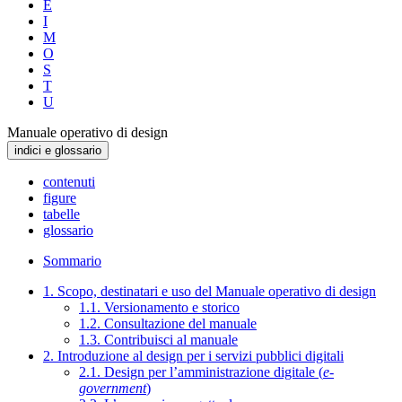
E
I
M
O
S
T
U
Manuale operativo di design
indici e glossario
contenuti
figure
tabelle
glossario
Sommario
1. Scopo, destinatari e uso del Manuale operativo di design
1.1. Versionamento e storico
1.2. Consultazione del manuale
1.3. Contribuisci al manuale
2. Introduzione al design per i servizi pubblici digitali
2.1. Design per l’amministrazione digitale (
e-
government
)