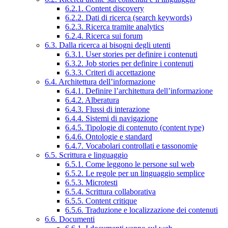
6.2.1. Content discovery
6.2.2. Dati di ricerca (search keywords)
6.2.3. Ricerca tramite analytics
6.2.4. Ricerca sui forum
6.3. Dalla ricerca ai bisogni degli utenti
6.3.1. User stories per definire i contenuti
6.3.2. Job stories per definire i contenuti
6.3.3. Criteri di accettazione
6.4. Architettura dell’informazione
6.4.1. Definire l’architettura dell’informazione
6.4.2. Alberatura
6.4.3. Flussi di interazione
6.4.4. Sistemi di navigazione
6.4.5. Tipologie di contenuto (content type)
6.4.6. Ontologie e standard
6.4.7. Vocabolari controllati e tassonomie
6.5. Scrittura e linguaggio
6.5.1. Come leggono le persone sul web
6.5.2. Le regole per un linguaggio semplice
6.5.3. Microtesti
6.5.4. Scrittura collaborativa
6.5.5. Content critique
6.5.6. Traduzione e localizzazione dei contenuti
6.6. Documenti