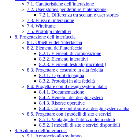
7.1. Caratteristiche dell’interazione
7.2. User stories per definire l’interazione
7.2.1. Differenza tra scenari e user stories
7.3. Flussi di interazione
7.4. Wireframe
7.5. Prototipi interattivi
8. Progettazione dell’interfaccia
8.1. Obiettivi dell’interfaccia
8.2. Elementi dell’interfaccia
8.2.1. Elementi di composizione
8.2.2. Elementi interattivi
8.2.3. Elementi testuali (microtesti)
8.3. Progettare e costruire in alta fedeltà
8.3.1. Layout di pagina
8.3.2. Prototipi in alta fedeltà
8.4. Progettare con il design system .italia
8.4.1. Documentazione
8.4.2. Benefici del design system
8.4.3. Risorse operative
8.4.4. Come contribuire al design system .italia
8.5. Progettare con i modelli di sito e servizi
8.5.1. Vantaggi dell’utilizzo dei modelli
8.5.2. I modelli di sito e servizi disponibili
9. Sviluppo dell’interfaccia
9.1. Approccio allo sviluppo