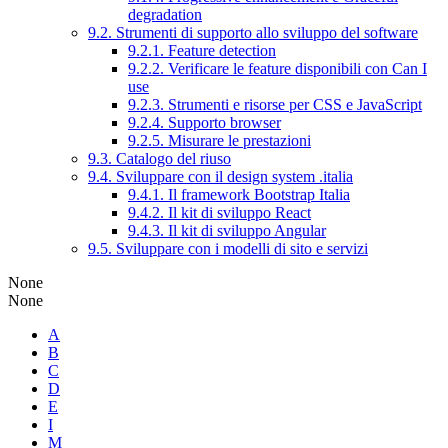
degradation
9.2. Strumenti di supporto allo sviluppo del software
9.2.1. Feature detection
9.2.2. Verificare le feature disponibili con Can I
use
9.2.3. Strumenti e risorse per CSS e JavaScript
9.2.4. Supporto browser
9.2.5. Misurare le prestazioni
9.3. Catalogo del riuso
9.4. Sviluppare con il design system .italia
9.4.1. Il framework Bootstrap Italia
9.4.2. Il kit di sviluppo React
9.4.3. Il kit di sviluppo Angular
9.5. Sviluppare con i modelli di sito e servizi
None
None
A
B
C
D
E
I
M