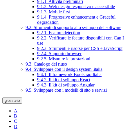
9.1.1. Attività preliminari
9.1.2. Web design responsivo e accessibile
9.1.3. Mobile first
9.1.4. Progressive enhancement e Graceful
degradation
9.2. Strumenti di supporto allo sviluppo del software
9.2.1. Feature detection
9.2.2. Verificare le feature disponibili con Can I
use
9.2.3. Strumenti e risorse per CSS e JavaScript
9.2.4. Supporto browser
9.2.5. Misurare le prestazioni
9.3. Catalogo del riuso
9.4. Sviluppare con il design system .italia
9.4.1. Il framework Bootstrap Italia
9.4.2. Il kit di sviluppo React
9.4.3. Il kit di sviluppo Angular
9.5. Sviluppare con i modelli di sito e servizi
glossario
A
B
C
D