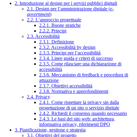
2. Introduzione al design per i servizi pubblici digitali
2.1. Design per l’amministrazione digitale (
e-
government
)
2.2. L’approccio progettuale
2.2.1. Buone pratiche
2.2.2. Principi
2.3. Accessibilità
2.3.1. Definizione
2.3.2. Accessibilità by design
2.3.3. Principi per l’accessibilità
2.3.4. Linee guida e criteri di successo
2.3.5. Come rilasciare una dichiarazione di
accessibilità
2.3.6. Meccanismo di feedback e procedura di
attuazione
2.3.7. Obiettivi accessibilità
2.3.8. Normativa e approfondimenti
2.4. Privacy
2.4.1. Come rispettare la privacy sin dalla
progettazione di un sito o servizio digitale
2.4.2. Richiedi il consenso quando necessario
2.4.3. Le basi del sito web: architettura,
informativa privacy, riferimenti DPO
3. Pianificazione, gestione e strategia
3.1. Obiettivi del progetto