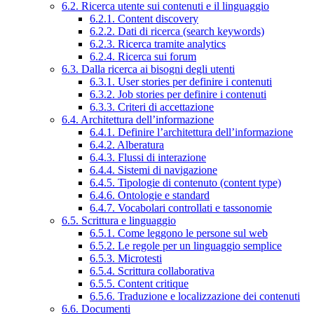
6.2. Ricerca utente sui contenuti e il linguaggio
6.2.1. Content discovery
6.2.2. Dati di ricerca (search keywords)
6.2.3. Ricerca tramite analytics
6.2.4. Ricerca sui forum
6.3. Dalla ricerca ai bisogni degli utenti
6.3.1. User stories per definire i contenuti
6.3.2. Job stories per definire i contenuti
6.3.3. Criteri di accettazione
6.4. Architettura dell’informazione
6.4.1. Definire l’architettura dell’informazione
6.4.2. Alberatura
6.4.3. Flussi di interazione
6.4.4. Sistemi di navigazione
6.4.5. Tipologie di contenuto (content type)
6.4.6. Ontologie e standard
6.4.7. Vocabolari controllati e tassonomie
6.5. Scrittura e linguaggio
6.5.1. Come leggono le persone sul web
6.5.2. Le regole per un linguaggio semplice
6.5.3. Microtesti
6.5.4. Scrittura collaborativa
6.5.5. Content critique
6.5.6. Traduzione e localizzazione dei contenuti
6.6. Documenti