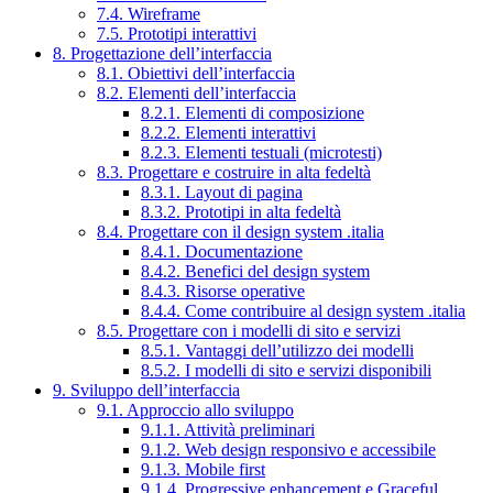
7.4. Wireframe
7.5. Prototipi interattivi
8. Progettazione dell’interfaccia
8.1. Obiettivi dell’interfaccia
8.2. Elementi dell’interfaccia
8.2.1. Elementi di composizione
8.2.2. Elementi interattivi
8.2.3. Elementi testuali (microtesti)
8.3. Progettare e costruire in alta fedeltà
8.3.1. Layout di pagina
8.3.2. Prototipi in alta fedeltà
8.4. Progettare con il design system .italia
8.4.1. Documentazione
8.4.2. Benefici del design system
8.4.3. Risorse operative
8.4.4. Come contribuire al design system .italia
8.5. Progettare con i modelli di sito e servizi
8.5.1. Vantaggi dell’utilizzo dei modelli
8.5.2. I modelli di sito e servizi disponibili
9. Sviluppo dell’interfaccia
9.1. Approccio allo sviluppo
9.1.1. Attività preliminari
9.1.2. Web design responsivo e accessibile
9.1.3. Mobile first
9.1.4. Progressive enhancement e Graceful