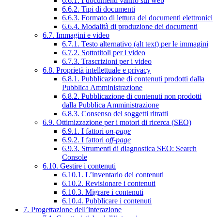
6.6.1. I documenti vanno sul web
6.6.2. Tipi di documenti
6.6.3. Formato di lettura dei documenti elettronici
6.6.4. Modalità di produzione dei documenti
6.7. Immagini e video
6.7.1. Testo alternativo (alt text) per le immagini
6.7.2. Sottotitoli per i video
6.7.3. Trascrizioni per i video
6.8. Proprietà intellettuale e privacy
6.8.1. Pubblicazione di contenuti prodotti dalla
Pubblica Amministrazione
6.8.2. Pubblicazione di contenuti non prodotti
dalla Pubblica Amministrazione
6.8.3. Consenso dei soggetti ritratti
6.9. Ottimizzazione per i motori di ricerca (SEO)
6.9.1. I fattori
on-page
6.9.2. I fattori
off-page
6.9.3. Strumenti di diagnostica SEO: Search
Console
6.10. Gestire i contenuti
6.10.1. L’inventario dei contenuti
6.10.2. Revisionare i contenuti
6.10.3. Migrare i contenuti
6.10.4. Pubblicare i contenuti
7. Progettazione dell’interazione