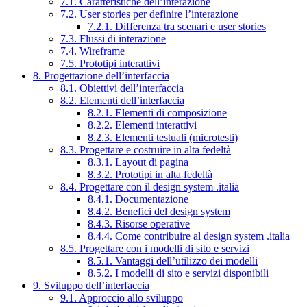
7.1. Caratteristiche dell’interazione
7.2. User stories per definire l’interazione
7.2.1. Differenza tra scenari e user stories
7.3. Flussi di interazione
7.4. Wireframe
7.5. Prototipi interattivi
8. Progettazione dell’interfaccia
8.1. Obiettivi dell’interfaccia
8.2. Elementi dell’interfaccia
8.2.1. Elementi di composizione
8.2.2. Elementi interattivi
8.2.3. Elementi testuali (microtesti)
8.3. Progettare e costruire in alta fedeltà
8.3.1. Layout di pagina
8.3.2. Prototipi in alta fedeltà
8.4. Progettare con il design system .italia
8.4.1. Documentazione
8.4.2. Benefici del design system
8.4.3. Risorse operative
8.4.4. Come contribuire al design system .italia
8.5. Progettare con i modelli di sito e servizi
8.5.1. Vantaggi dell’utilizzo dei modelli
8.5.2. I modelli di sito e servizi disponibili
9. Sviluppo dell’interfaccia
9.1. Approccio allo sviluppo