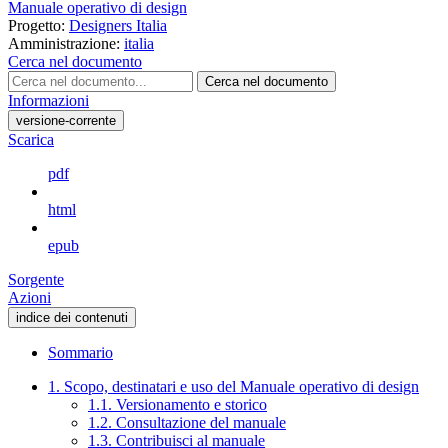
Manuale operativo di design
Progetto:
Designers Italia
Amministrazione:
italia
Cerca nel documento
Cerca nel documento
Informazioni
versione-corrente
Scarica
pdf
html
epub
Sorgente
Azioni
indice dei contenuti
Sommario
1. Scopo, destinatari e uso del Manuale operativo di design
1.1. Versionamento e storico
1.2. Consultazione del manuale
1.3. Contribuisci al manuale