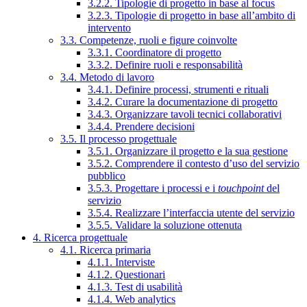
3.2.2. Tipologie di progetto in base al focus
3.2.3. Tipologie di progetto in base all’ambito di
intervento
3.3. Competenze, ruoli e figure coinvolte
3.3.1. Coordinatore di progetto
3.3.2. Definire ruoli e responsabilità
3.4. Metodo di lavoro
3.4.1. Definire processi, strumenti e rituali
3.4.2. Curare la documentazione di progetto
3.4.3. Organizzare tavoli tecnici collaborativi
3.4.4. Prendere decisioni
3.5. Il processo progettuale
3.5.1. Organizzare il progetto e la sua gestione
3.5.2. Comprendere il contesto d’uso del servizio
pubblico
3.5.3. Progettare i processi e i
touchpoint
del
servizio
3.5.4. Realizzare l’interfaccia utente del servizio
3.5.5. Validare la soluzione ottenuta
4. Ricerca progettuale
4.1. Ricerca primaria
4.1.1. Interviste
4.1.2. Questionari
4.1.3. Test di usabilità
4.1.4. Web analytics