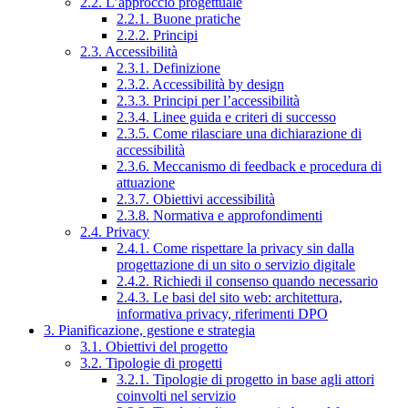
2.2. L’approccio progettuale
2.2.1. Buone pratiche
2.2.2. Principi
2.3. Accessibilità
2.3.1. Definizione
2.3.2. Accessibilità by design
2.3.3. Principi per l’accessibilità
2.3.4. Linee guida e criteri di successo
2.3.5. Come rilasciare una dichiarazione di
accessibilità
2.3.6. Meccanismo di feedback e procedura di
attuazione
2.3.7. Obiettivi accessibilità
2.3.8. Normativa e approfondimenti
2.4. Privacy
2.4.1. Come rispettare la privacy sin dalla
progettazione di un sito o servizio digitale
2.4.2. Richiedi il consenso quando necessario
2.4.3. Le basi del sito web: architettura,
informativa privacy, riferimenti DPO
3. Pianificazione, gestione e strategia
3.1. Obiettivi del progetto
3.2. Tipologie di progetti
3.2.1. Tipologie di progetto in base agli attori
coinvolti nel servizio