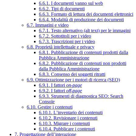
6.6.1. I documenti vanno sul web
6.6.2. Tipi di documenti
6.6.3. Formato di lettura dei documenti elettronici
6.6.4. Modalità di produzione dei documenti
6.7. Immagini e video
6.7.1. Testo alternativo (alt text) per le immagini
6.7.2. Sottotitoli per i video
6.7.3. Trascrizioni per i video
6.8. Proprietà intellettuale e privacy
6.8.1. Pubblicazione di contenuti prodotti dalla
Pubblica Amministrazione
6.8.2. Pubblicazione di contenuti non prodotti
dalla Pubblica Amministrazione
6.8.3. Consenso dei soggetti ritratti
6.9. Ottimizzazione per i motori di ricerca (SEO)
6.9.1. I fattori
on-page
6.9.2. I fattori
off-page
6.9.3. Strumenti di diagnostica SEO: Search
Console
6.10. Gestire i contenuti
6.10.1. L’inventario dei contenuti
6.10.2. Revisionare i contenuti
6.10.3. Migrare i contenuti
6.10.4. Pubblicare i contenuti
7. Progettazione dell’interazione