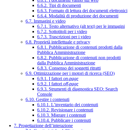
6.6.1. I documenti vanno sul web
6.6.2. Tipi di documenti
6.6.3. Formato di lettura dei documenti elettronici
6.6.4. Modalità di produzione dei documenti
6.7. Immagini e video
6.7.1. Testo alternativo (alt text) per le immagini
6.7.2. Sottotitoli per i video
6.7.3. Trascrizioni per i video
6.8. Proprietà intellettuale e privacy
6.8.1. Pubblicazione di contenuti prodotti dalla
Pubblica Amministrazione
6.8.2. Pubblicazione di contenuti non prodotti
dalla Pubblica Amministrazione
6.8.3. Consenso dei soggetti ritratti
6.9. Ottimizzazione per i motori di ricerca (SEO)
6.9.1. I fattori
on-page
6.9.2. I fattori
off-page
6.9.3. Strumenti di diagnostica SEO: Search
Console
6.10. Gestire i contenuti
6.10.1. L’inventario dei contenuti
6.10.2. Revisionare i contenuti
6.10.3. Migrare i contenuti
6.10.4. Pubblicare i contenuti
7. Progettazione dell’interazione