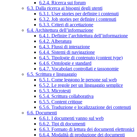
6.2.4. Ricerca sui forum
6.3. Dalla ricerca ai bisogni degli utenti
6.3.1. User stories per definire i contenuti
6.3.2. Job stories per definire i contenuti
6.3.3. Criteri di accettazione
6.4. Architettura dell’informazione
6.4.1. Definire l’architettura dell’informazione
6.4.2. Alberatura
6.4.3. Flussi di interazione
6.4.4. Sistemi di navigazione
6.4.5. Tipologie di contenuto (content type)
6.4.6. Ontologie e standard
6.4.7. Vocabolari controllati e tassonomie
6.5. Scrittura e linguaggio
6.5.1. Come leggono le persone sul web
6.5.2. Le regole per un linguaggio semplice
6.5.3. Microtesti
6.5.4. Scrittura collaborativa
6.5.5. Content critique
6.5.6. Traduzione e localizzazione dei contenuti
6.6. Documenti
6.6.1. I documenti vanno sul web
6.6.2. Tipi di documenti
6.6.3. Formato di lettura dei documenti elettronici
6.6.4. Modalità di produzione dei documenti