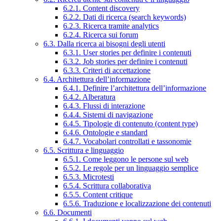
6.2.1. Content discovery
6.2.2. Dati di ricerca (search keywords)
6.2.3. Ricerca tramite analytics
6.2.4. Ricerca sui forum
6.3. Dalla ricerca ai bisogni degli utenti
6.3.1. User stories per definire i contenuti
6.3.2. Job stories per definire i contenuti
6.3.3. Criteri di accettazione
6.4. Architettura dell’informazione
6.4.1. Definire l’architettura dell’informazione
6.4.2. Alberatura
6.4.3. Flussi di interazione
6.4.4. Sistemi di navigazione
6.4.5. Tipologie di contenuto (content type)
6.4.6. Ontologie e standard
6.4.7. Vocabolari controllati e tassonomie
6.5. Scrittura e linguaggio
6.5.1. Come leggono le persone sul web
6.5.2. Le regole per un linguaggio semplice
6.5.3. Microtesti
6.5.4. Scrittura collaborativa
6.5.5. Content critique
6.5.6. Traduzione e localizzazione dei contenuti
6.6. Documenti