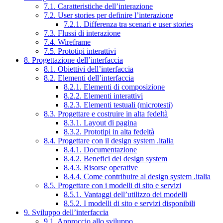
7.1. Caratteristiche dell’interazione
7.2. User stories per definire l’interazione
7.2.1. Differenza tra scenari e user stories
7.3. Flussi di interazione
7.4. Wireframe
7.5. Prototipi interattivi
8. Progettazione dell’interfaccia
8.1. Obiettivi dell’interfaccia
8.2. Elementi dell’interfaccia
8.2.1. Elementi di composizione
8.2.2. Elementi interattivi
8.2.3. Elementi testuali (microtesti)
8.3. Progettare e costruire in alta fedeltà
8.3.1. Layout di pagina
8.3.2. Prototipi in alta fedeltà
8.4. Progettare con il design system .italia
8.4.1. Documentazione
8.4.2. Benefici del design system
8.4.3. Risorse operative
8.4.4. Come contribuire al design system .italia
8.5. Progettare con i modelli di sito e servizi
8.5.1. Vantaggi dell’utilizzo dei modelli
8.5.2. I modelli di sito e servizi disponibili
9. Sviluppo dell’interfaccia
9.1. Approccio allo sviluppo