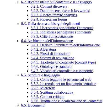
6.2. Ricerca utente sui contenuti e il linguaggio
6.2.1. Content discovery
6.2.2. Dati di ricerca (search keywords)
6.2.3. Ricerca tramite analytics
6.2.4. Ricerca sui forum
6.3. Dalla ricerca ai bisogni degli utenti
6.3.1. User stories per definire i contenuti
6.3.2. Job stories per definire i contenuti
6.3.3. Criteri di accettazione
6.4. Architettura dell’informazione
6.4.1. Definire l’architettura dell’informazione
6.4.2. Alberatura
6.4.3. Flussi di interazione
6.4.4. Sistemi di navigazione
6.4.5. Tipologie di contenuto (content type)
6.4.6. Ontologie e standard
6.4.7. Vocabolari controllati e tassonomie
6.5. Scrittura e linguaggio
6.5.1. Come leggono le persone sul web
6.5.2. Le regole per un linguaggio semplice
6.5.3. Microtesti
6.5.4. Scrittura collaborativa
6.5.5. Content critique
6.5.6. Traduzione e localizzazione dei contenuti
6.6. Documenti