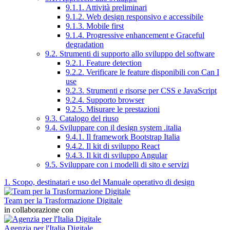
9.1.1. Attività preliminari
9.1.2. Web design responsivo e accessibile
9.1.3. Mobile first
9.1.4. Progressive enhancement e Graceful
degradation
9.2. Strumenti di supporto allo sviluppo del software
9.2.1. Feature detection
9.2.2. Verificare le feature disponibili con Can I
use
9.2.3. Strumenti e risorse per CSS e JavaScript
9.2.4. Supporto browser
9.2.5. Misurare le prestazioni
9.3. Catalogo del riuso
9.4. Sviluppare con il design system .italia
9.4.1. Il framework Bootstrap Italia
9.4.2. Il kit di sviluppo React
9.4.3. Il kit di sviluppo Angular
9.5. Sviluppare con i modelli di sito e servizi
1. Scopo, destinatari e uso del Manuale operativo di design
Team per la Trasformazione Digitale
in collaborazione con
Agenzia per l'Italia Digitale