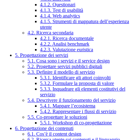
4.1.2. Questionari
4.1.3. Test di usabilità
4.1.4. Web analytics
4.1.5. Strumenti di mappatura dell’esperienza
utente
4.2. Ricerca secondaria
4.2.1. Ricerca documentale
4.2.2. Analisi benchmark
4.2.3. Valutazione euristica
5. Progettazione dei servizi
5.1. Cosa sono i servizi e il service design
5.2. Progettare servizi pubblici digitali
5.3. Definire il modello di servizio
5.3.1. Identificare gli attori coinvolti
5.3.2. Formulare la proposta di valore
5.3.3. Inquadrare gli elementi costitutivi del
servizio
5.4. Descrivere il funzionamento del servizio
5.4.1. Mappare l’ecosistema
5.4.2. Rappresentare i flussi di servizio
5.5. Co-progettare le soluzioni
5.5.1. Workshop di co-progettazione
6. Progettazione dei contenuti
6.1. Cos’è il content design
6.2. Ricerca utente sui contenuti e il linguaggio