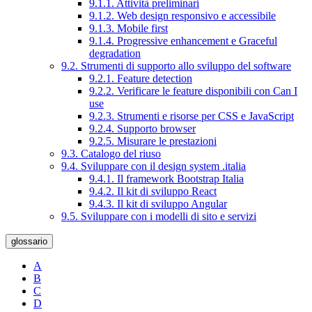
9.1.1. Attività preliminari
9.1.2. Web design responsivo e accessibile
9.1.3. Mobile first
9.1.4. Progressive enhancement e Graceful
degradation
9.2. Strumenti di supporto allo sviluppo del software
9.2.1. Feature detection
9.2.2. Verificare le feature disponibili con Can I
use
9.2.3. Strumenti e risorse per CSS e JavaScript
9.2.4. Supporto browser
9.2.5. Misurare le prestazioni
9.3. Catalogo del riuso
9.4. Sviluppare con il design system .italia
9.4.1. Il framework Bootstrap Italia
9.4.2. Il kit di sviluppo React
9.4.3. Il kit di sviluppo Angular
9.5. Sviluppare con i modelli di sito e servizi
glossario
A
B
C
D