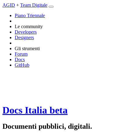
AGID
+
Team Digitale
Piano Triennale
Le community
Developers
Designers
Gli strumenti
Forum
Docs
GitHub
Docs Italia
beta
Documenti pubblici, digitali.