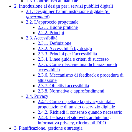
1.3. Contribuisci al manuale
2. Introduzione al design per i servizi pubblici digitali
2.1. Design per l’amministrazione digitale (
e-
government
)
2.2. L’approccio progettuale
2.2.1. Buone pratiche
2.2.2. Principi
2.3. Accessibilità
2.3.1. Definizione
2.3.2. Accessibilità by design
2.3.3. Principi per l’accessibilità
2.3.4. Linee guida e criteri di successo
2.3.5. Come rilasciare una dichiarazione di
accessibilità
2.3.6. Meccanismo di feedback e procedura di
attuazione
2.3.7. Obiettivi accessibilità
2.3.8. Normativa e approfondimenti
2.4. Privacy
2.4.1. Come rispettare la privacy sin dalla
progettazione di un sito o servizio digitale
2.4.2. Richiedi il consenso quando necessario
2.4.3. Le basi del sito web: architettura,
informativa privacy, riferimenti DPO
3. Pianificazione, gestione e strategia