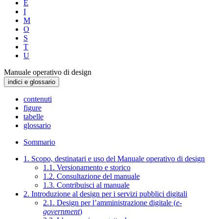
E
I
M
O
S
T
U
Manuale operativo di design
indici e glossario
contenuti
figure
tabelle
glossario
Sommario
1. Scopo, destinatari e uso del Manuale operativo di design
1.1. Versionamento e storico
1.2. Consultazione del manuale
1.3. Contribuisci al manuale
2. Introduzione al design per i servizi pubblici digitali
2.1. Design per l’amministrazione digitale (
e-
government
)