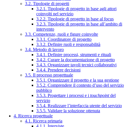
3.2. Tipologie di progetti
3.2.1. Tipologie di progetto in base agli attori
coinvolti nel servizio
3.2.2. Tipologie di progetto in base al focus
3.2.3. Tipologie di progetto in base all’ambito di
intervento
3.3. Competenze, ruoli e figure coinvolte
3.3.1. Coordinatore di progetto
3.3.2. Definire ruoli e responsabilità
3.4. Metodo di lavoro
3.4.1. Definire processi, strumenti e rituali
3.4.2. Curare la documentazione di progetto
3.4.3. Organizzare tavoli tecnici collaborativi
3.4.4. Prendere decisioni
3.5. Il processo progettuale
3.5.1. Organizzare il progetto e la sua gestione
3.5.2. Comprendere il contesto d’uso del servizio
pubblico
3.5.3. Progettare i processi e i
touchpoint
del
servizio
3.5.4. Realizzare l’interfaccia utente del servizio
3.5.5. Validare la soluzione ottenuta
4. Ricerca progettuale
4.1. Ricerca primaria
4.1.1. Interviste