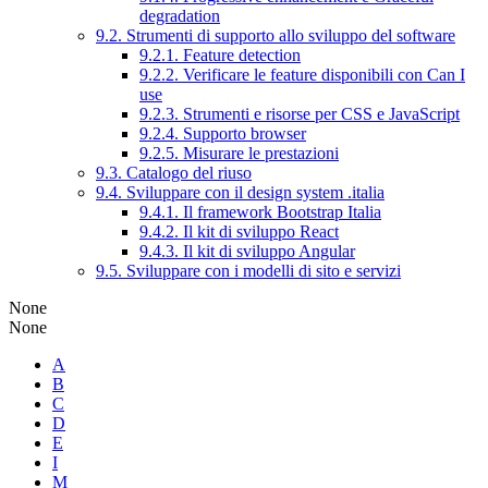
degradation
9.2. Strumenti di supporto allo sviluppo del software
9.2.1. Feature detection
9.2.2. Verificare le feature disponibili con Can I
use
9.2.3. Strumenti e risorse per CSS e JavaScript
9.2.4. Supporto browser
9.2.5. Misurare le prestazioni
9.3. Catalogo del riuso
9.4. Sviluppare con il design system .italia
9.4.1. Il framework Bootstrap Italia
9.4.2. Il kit di sviluppo React
9.4.3. Il kit di sviluppo Angular
9.5. Sviluppare con i modelli di sito e servizi
None
None
A
B
C
D
E
I
M