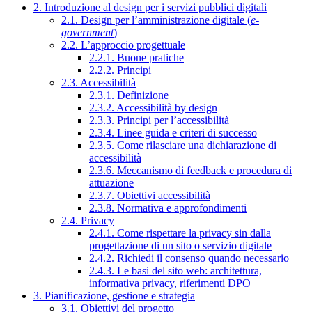
2. Introduzione al design per i servizi pubblici digitali
2.1. Design per l’amministrazione digitale (
e-
government
)
2.2. L’approccio progettuale
2.2.1. Buone pratiche
2.2.2. Principi
2.3. Accessibilità
2.3.1. Definizione
2.3.2. Accessibilità by design
2.3.3. Principi per l’accessibilità
2.3.4. Linee guida e criteri di successo
2.3.5. Come rilasciare una dichiarazione di
accessibilità
2.3.6. Meccanismo di feedback e procedura di
attuazione
2.3.7. Obiettivi accessibilità
2.3.8. Normativa e approfondimenti
2.4. Privacy
2.4.1. Come rispettare la privacy sin dalla
progettazione di un sito o servizio digitale
2.4.2. Richiedi il consenso quando necessario
2.4.3. Le basi del sito web: architettura,
informativa privacy, riferimenti DPO
3. Pianificazione, gestione e strategia
3.1. Obiettivi del progetto