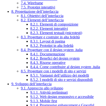
7.4. Wireframe
7.5. Prototipi interattivi
8. Progettazione dell’interfaccia
8.1. Obiettivi dell’interfaccia
8.2. Elementi dell’interfaccia
8.2.1. Elementi di composizione
8.2.2. Elementi interattivi
8.2.3. Elementi testuali (microtesti)
8.3. Progettare e costruire in alta fedeltà
8.3.1. Layout di pagina
8.3.2. Prototipi in alta fedeltà
8.4. Progettare con il design system .italia
8.4.1. Documentazione
8.4.2. Benefici del design system
8.4.3. Risorse operative
8.4.4. Come contribuire al design system .italia
8.5. Progettare con i modelli di sito e servizi
8.5.1. Vantaggi dell’utilizzo dei modelli
8.5.2. I modelli di sito e servizi disponibili
9. Sviluppo dell’interfaccia
9.1. Approccio allo sviluppo
9.1.1. Attività preliminari
9.1.2. Web design responsivo e accessibile
9.1.3. Mobile first
9.1.4. Progressive enhancement e Graceful