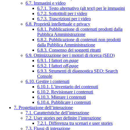
6.7. Immagini e video
6.7.1. Testo alternativo (alt text) per le immagini
6.7.2. Sottotitoli per i video
6.7.3. Trascrizioni per i video
6.8. Proprietà intellettuale e privacy
6.8.1. Pubblicazione di contenuti prodotti dalla
Pubblica Amministrazione
6.8.2. Pubblicazione di contenuti non prodotti
dalla Pubblica Amministrazione
6.8.3. Consenso dei soggetti ritratti
6.9. Ottimizzazione per i motori di ricerca (SEO)
6.9.1. I fattori
on-page
6.9.2. I fattori
off-page
6.9.3. Strumenti di diagnostica SEO: Search
Console
6.10. Gestire i contenuti
6.10.1. L’inventario dei contenuti
6.10.2. Revisionare i contenuti
6.10.3. Migrare i contenuti
6.10.4. Pubblicare i contenuti
7. Progettazione dell’interazione
7.1. Caratteristiche dell’interazione
7.2. User stories per definire l’interazione
7.2.1. Differenza tra scenari e user stories
7.3. Flussi di interazione