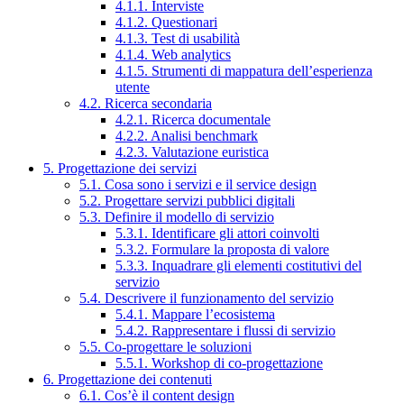
4.1.1. Interviste
4.1.2. Questionari
4.1.3. Test di usabilità
4.1.4. Web analytics
4.1.5. Strumenti di mappatura dell’esperienza
utente
4.2. Ricerca secondaria
4.2.1. Ricerca documentale
4.2.2. Analisi benchmark
4.2.3. Valutazione euristica
5. Progettazione dei servizi
5.1. Cosa sono i servizi e il service design
5.2. Progettare servizi pubblici digitali
5.3. Definire il modello di servizio
5.3.1. Identificare gli attori coinvolti
5.3.2. Formulare la proposta di valore
5.3.3. Inquadrare gli elementi costitutivi del
servizio
5.4. Descrivere il funzionamento del servizio
5.4.1. Mappare l’ecosistema
5.4.2. Rappresentare i flussi di servizio
5.5. Co-progettare le soluzioni
5.5.1. Workshop di co-progettazione
6. Progettazione dei contenuti
6.1. Cos’è il content design