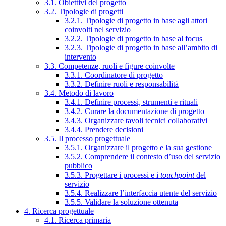
3.1. Obiettivi del progetto
3.2. Tipologie di progetti
3.2.1. Tipologie di progetto in base agli attori
coinvolti nel servizio
3.2.2. Tipologie di progetto in base al focus
3.2.3. Tipologie di progetto in base all’ambito di
intervento
3.3. Competenze, ruoli e figure coinvolte
3.3.1. Coordinatore di progetto
3.3.2. Definire ruoli e responsabilità
3.4. Metodo di lavoro
3.4.1. Definire processi, strumenti e rituali
3.4.2. Curare la documentazione di progetto
3.4.3. Organizzare tavoli tecnici collaborativi
3.4.4. Prendere decisioni
3.5. Il processo progettuale
3.5.1. Organizzare il progetto e la sua gestione
3.5.2. Comprendere il contesto d’uso del servizio
pubblico
3.5.3. Progettare i processi e i
touchpoint
del
servizio
3.5.4. Realizzare l’interfaccia utente del servizio
3.5.5. Validare la soluzione ottenuta
4. Ricerca progettuale
4.1. Ricerca primaria